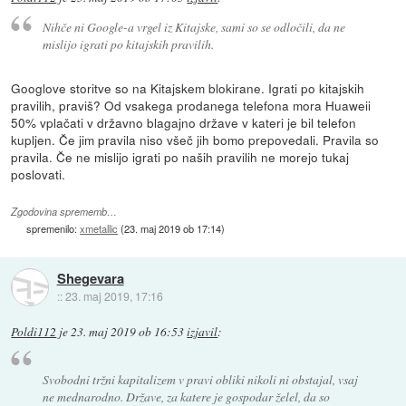
Nihče ni Google-a vrgel iz Kitajske, sami so se odločili, da ne
mislijo igrati po kitajskih pravilih.
Googlove storitve so na Kitajskem blokirane. Igrati po kitajskih
pravilih, praviš? Od vsakega prodanega telefona mora Huaweii
50% vplačati v državno blagajno države v kateri je bil telefon
kupljen. Če jim pravila niso všeč jih bomo prepovedali. Pravila so
pravila. Če ne mislijo igrati po naših pravilih ne morejo tukaj
poslovati.
Zgodovina sprememb…
spremenilo:
xmetallic
(
23. maj 2019 ob 17:14
)
Shegevara
::
23. maj 2019, 17:16
Poldi112
je
23. maj 2019 ob 16:53
izjavil
:
Svobodni tržni kapitalizem v pravi obliki nikoli ni obstajal, vsaj
ne mednarodno. Države, za katere je gospodar želel, da so