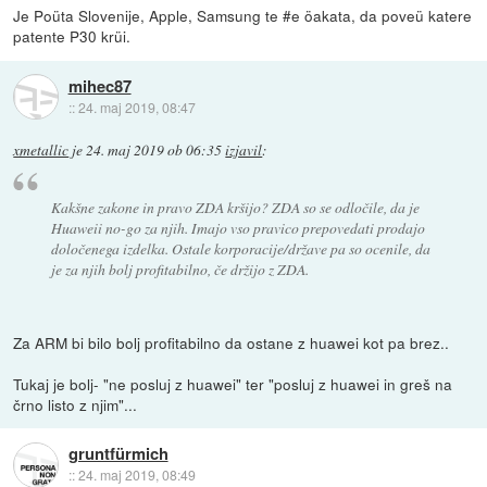
Je Poüta Slovenije, Apple, Samsung te #e öakata, da poveü katere
patente P30 krüi.
mihec87
::
24. maj 2019, 08:47
xmetallic
je
24. maj 2019 ob 06:35
izjavil
:
Kakšne zakone in pravo ZDA kršijo? ZDA so se odločile, da je
Huaweii no-go za njih. Imajo vso pravico prepovedati prodajo
določenega izdelka. Ostale korporacije/države pa so ocenile, da
je za njih bolj profitabilno, če držijo z ZDA.
Za ARM bi bilo bolj profitabilno da ostane z huawei kot pa brez..
Tukaj je bolj- "ne posluj z huawei" ter "posluj z huawei in greš na
črno listo z njim"...
gruntfürmich
::
24. maj 2019, 08:49