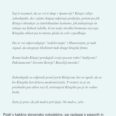
Saj ti razumeš, da so vsi ti skup v španoviji? Kitajci silijo
zahodnjake, da z njimi skupaj odpirajo podjetja, potem pa jih
Kitajci okradejo za intelektualno lastnino, jih nakopirajo in
žokajo na Zahod izdelke, ki ne nsijo stroška bremena razvoja.
Kitajska oblast pa to mirno gleda in celo vzpodbuja.
Da se vsi odpovedujejo "sodelovanju" s Huaweijem, je tudi
signal, da utegnejo blokirati tudi druge kitajske firme.
Komu bodo Kitajci prodajali svojo poceni robo? Indijcem?
Pakistancem? Severni Koreji? Braziliji morda?
Zahodnjaki so odpirali posel proti Kitajcem, ker so upali, da se
bo Kitajska kot država modernizirala. V resnici se je en
priobalni pas ultra razvil, notranjost Kitajske pa je še vedno
beda.
Zato je prav, da jih malce privijejo. Ne malce, zelo.
Pojdi v kakšno slovensko vukojebino, pa razlagaj o pasovih in