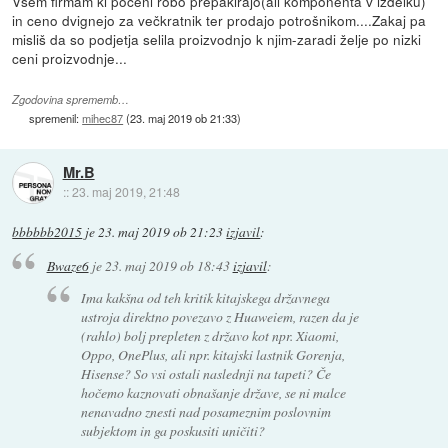
Vsem firmam ki poceni robo prepakirajo(ali komponenta v izdelku)
in ceno dvignejo za večkratnik ter prodajo potrošnikom....Zakaj pa
misliš da so podjetja selila proizvodnjo k njim-zaradi želje po nizki
ceni proizvodnje...
Zgodovina sprememb…
spremenil:
mihec87
(
23. maj 2019 ob 21:33
)
Mr.B
::
23. maj 2019, 21:48
bbbbbb2015
je
23. maj 2019 ob 21:23
izjavil
:
Bwaze6
je
23. maj 2019 ob 18:43
izjavil
:
Ima kakšna od teh kritik kitajskega državnega
ustroja direktno povezavo z Huaweiem, razen da je
(rahlo) bolj prepleten z državo kot npr. Xiaomi,
Oppo, OnePlus, ali npr. kitajski lastnik Gorenja,
Hisense? So vsi ostali naslednji na tapeti? Če
hočemo kaznovati obnašanje države, se ni malce
nenavadno znesti nad posameznim poslovnim
subjektom in ga poskusiti uničiti?