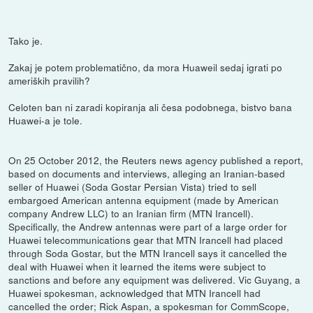
Tako je.
Zakaj je potem problematično, da mora Huaweil sedaj igrati po
ameriških pravilih?
Celoten ban ni zaradi kopiranja ali česa podobnega, bistvo bana
Huawei-a je tole.
On 25 October 2012, the Reuters news agency published a report,
based on documents and interviews, alleging an Iranian-based
seller of Huawei (Soda Gostar Persian Vista) tried to sell
embargoed American antenna equipment (made by American
company Andrew LLC) to an Iranian firm (MTN Irancell).
Specifically, the Andrew antennas were part of a large order for
Huawei telecommunications gear that MTN Irancell had placed
through Soda Gostar, but the MTN Irancell says it cancelled the
deal with Huawei when it learned the items were subject to
sanctions and before any equipment was delivered. Vic Guyang, a
Huawei spokesman, acknowledged that MTN Irancell had
cancelled the order; Rick Aspan, a spokesman for CommScope,