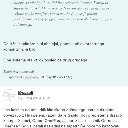
močne, so takoj po 2. sv. dobile preferenčni tretma. Koreja in
Japonska sta se lahko tako razvili ravno zato, ker za njih niso
veljale enake omejitve, kot za ostale. In to se je potem
nadaljevalo. Trump je zgolj malo bolj očiten glede tega, ni pa to
noč novega.
Če tržni kapitalizem ni obstajal, potem tudi avtoritarnega
komunizma ni bilo.
Oba sistema sta vzrok/posledica drug drugega.
Zgodovina sprememb…
spremenil:
Shegevara
(
23. maj 2019 ob 17:16
)
Bwaze6
::
23. maj 2019, 18:43
Ima kakšna od teh kritik kitajskega državnega ustroja direktno
povezavo z Huaweiem, razen da je (rahlo) bolj prepleten z državo
kot npr. Xiaomi, Oppo, OnePlus, ali npr. kitajski lastnik Gorenja,
Hisense? So vsi ostali naslednji na tapeti? Če hočemo kaznovati