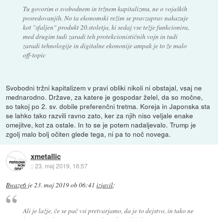
Tu govorim o svobodnem in tržnem kapitalizmu, ne o vojaških
posredovanjih. No ta ekonomski režim se pravzaprav nakazuje
kot "sfaljen" produkt 20.stoletja, ki sedaj vse težje funkcionira,
med drugim tudi zaradi teh protekcionističnih vojn in tudi
zaradi tehnologije in digitalne ekononije ampak je to že malo
off-topic
Svobodni tržni kapitalizem v pravi obliki nikoli ni obstajal, vsaj ne
mednarodno. Države, za katere je gospodar želel, da so močne,
so takoj po 2. sv. dobile preferenčni tretma. Koreja in Japonska sta
se lahko tako razvili ravno zato, ker za njih niso veljale enake
omejitve, kot za ostale. In to se je potem nadaljevalo. Trump je
zgolj malo bolj očiten glede tega, ni pa to noč novega.
xmetallic
::
23. maj 2019, 16:57
Bwaze6
je
23. maj 2019 ob 06:41
izjavil
:
Ali je lažje, če se pač vsi pretvarjamo, da je to dejstvo, in tako ne