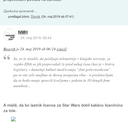
Zgodovina sprememb…
predlagal izbris:
Dimnik
(
24. maj 2019 ob 07:41
)
NMH
::
24. maj 2019, 06:44
Bwaze6
je
24. maj 2019 ob 06:24
izjavil
:
Ja, so že strašili, da pošiljajo telemetrijo v kitajske serverje, za
vojsko ZDA so jih prepovedali že pred nekaj časa (kar je v bistvu
logično), v današnji kulturi maščevanja "zlim poševnookcem"
pa so oni zelo majhna in skoraj neopazna riba - si predstavljam,
da se bodo nanje spravili kvečjemu v paketu še 10 drugih firm
naenkrat...
A misliš, da bo lastnik licence za Star Wars dobil kakšno licenčnino
za tole: