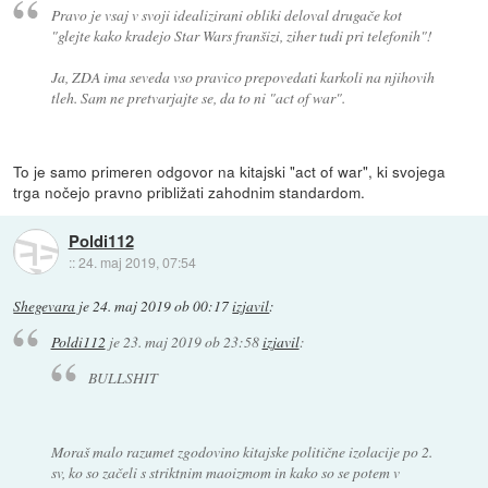
Pravo je vsaj v svoji idealizirani obliki deloval drugače kot
"glejte kako kradejo Star Wars franšizi, ziher tudi pri telefonih"!
Ja, ZDA ima seveda vso pravico prepovedati karkoli na njihovih
tleh. Sam ne pretvarjajte se, da to ni "act of war".
To je samo primeren odgovor na kitajski "act of war", ki svojega
trga nočejo pravno približati zahodnim standardom.
Poldi112
::
24. maj 2019, 07:54
Shegevara
je
24. maj 2019 ob 00:17
izjavil
:
Poldi112
je
23. maj 2019 ob 23:58
izjavil
:
BULLSHIT
Moraš malo razumet zgodovino kitajske politične izolacije po 2.
sv, ko so začeli s striktnim maoizmom in kako so se potem v