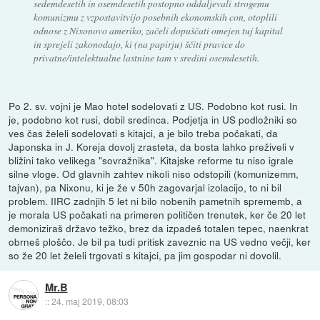
sedemdesetih in osemdesetih postopno oddaljevali strogemu
komunizmu z vzpostavitvijo posebnih ekonomskih con, otoplili
odnose z Nixonovo ameriko, začeli dopuščati omejen tuj kapital
in sprejeli zakonodajo, ki (na papirju) ščiti pravice do
privatne/intelektualne lastnine tam v sredini osemdesetih.
Po 2. sv. vojni je Mao hotel sodelovati z US. Podobno kot rusi. In
je, podobno kot rusi, dobil sredinca. Podjetja in US podložniki so
ves čas želeli sodelovati s kitajci, a je bilo treba počakati, da
Japonska in J. Koreja dovolj zrasteta, da bosta lahko preživeli v
bližini tako velikega "sovražnika". Kitajske reforme tu niso igrale
silne vloge. Od glavnih zahtev nikoli niso odstopili (komunizemm,
tajvan), pa Nixonu, ki je že v 50h zagovarjal izolacijo, to ni bil
problem. IIRC zadnjih 5 let ni bilo nobenih pametnih sprememb, a
je morala US počakati na primeren političen trenutek, ker če 20 let
demoniziraš državo težko, brez da izpadeš totalen tepec, naenkrat
obrneš ploščo. Je bil pa tudi pritisk zaveznic na US vedno večji, ker
so že 20 let želeli trgovati s kitajci, pa jim gospodar ni dovolil.
Mr.B
::
24. maj 2019, 08:03