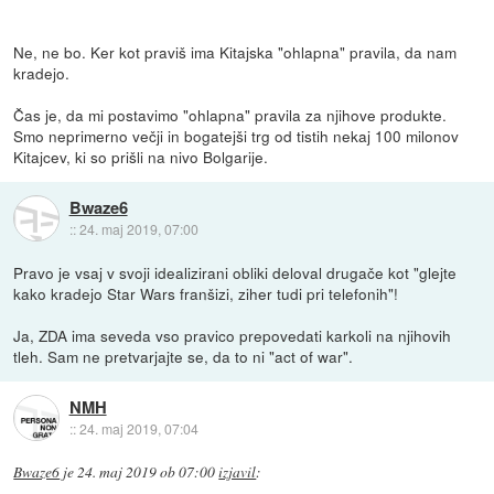
Ne, ne bo. Ker kot praviš ima Kitajska "ohlapna" pravila, da nam
kradejo.
Čas je, da mi postavimo "ohlapna" pravila za njihove produkte.
Smo neprimerno večji in bogatejši trg od tistih nekaj 100 milonov
Kitajcev, ki so prišli na nivo Bolgarije.
Bwaze6
::
24. maj 2019, 07:00
Pravo je vsaj v svoji idealizirani obliki deloval drugače kot "glejte
kako kradejo Star Wars franšizi, ziher tudi pri telefonih"!
Ja, ZDA ima seveda vso pravico prepovedati karkoli na njihovih
tleh. Sam ne pretvarjajte se, da to ni "act of war".
NMH
::
24. maj 2019, 07:04
Bwaze6
je
24. maj 2019 ob 07:00
izjavil
: