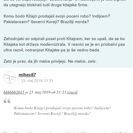
da utegnejo blokirati tudi druge kitajske firme.
Komu bodo Kitajci prodajali svojo poceni robo? Indijcem?
Pakistancem? Severni Koreji? Braziliji morda?
Zahodnjaki so odpirali posel proti Kitajcem, ker so upali, da se bo
Kitajska kot država modernizirala. V resnici se je en priobalni pas
ultra razvil, notranjost Kitajske pa je še vedno beda.
Zato je prav, da jih malce privijejo. Ne malce, zelo.
mihec87
::
23. maj 2019, 21:31
bbbbbb2015
je
23. maj 2019 ob 21:23
izjavil
:
Komu bodo Kitajci prodajali svojo poceni robo? Indijcem?
Pakistancem? Severni Koreji? Braziliji morda?