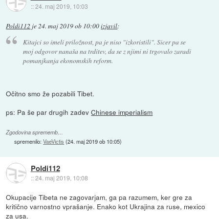
::
24. maj 2019, 10:03
Poldi112
je
24. maj 2019 ob 10:00
izjavil
:
Kitajci so imeli priložnost, pa je niso "izkoristili". Sicer pa se
moj odgovor nanaša na trditev, da se z njimi ni trgovalo zaradi
pomanjkanja ekonomskih reform.
Očitno smo že pozabili Tibet.
ps: Pa še par drugih zadev
Chinese imperialism
Zgodovina sprememb…
spremenilo:
VaeVictis
(
24. maj 2019 ob 10:05
)
Poldi112
::
24. maj 2019, 10:08
Okupacije Tibeta ne zagovarjam, ga pa razumem, ker gre za
kritično varnostno vprašanje. Enako kot Ukrajina za ruse, mexico
za usa.