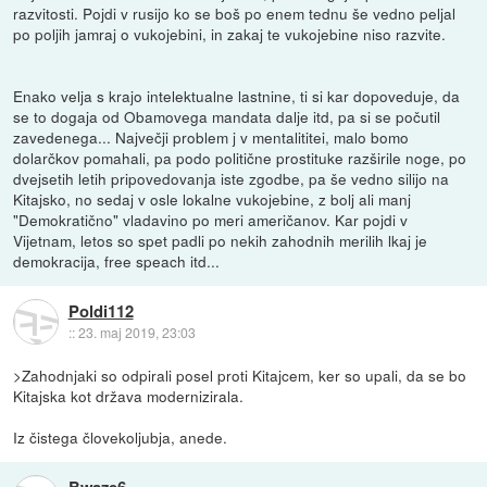
razvitosti. Pojdi v rusijo ko se boš po enem tednu še vedno peljal
po poljih jamraj o vukojebini, in zakaj te vukojebine niso razvite.
Enako velja s krajo intelektualne lastnine, ti si kar dopoveduje, da
se to dogaja od Obamovega mandata dalje itd, pa si se počutil
zavedenega... Največji problem j v mentalititei, malo bomo
dolarčkov pomahali, pa podo politične prostituke razširile noge, po
dvejsetih letih pripovedovanja iste zgodbe, pa še vedno silijo na
Kitajsko, no sedaj v osle lokalne vukojebine, z bolj ali manj
"Demokratično" vladavino po meri američanov. Kar pojdi v
Vijetnam, letos so spet padli po nekih zahodnih merilih lkaj je
demokracija, free speach itd...
Poldi112
::
23. maj 2019, 23:03
>Zahodnjaki so odpirali posel proti Kitajcem, ker so upali, da se bo
Kitajska kot država modernizirala.
Iz čistega človekoljubja, anede.
Bwaze6