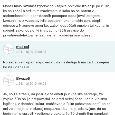
Moraš malo razumet zgodovino kitajske politične izolacije po 2. sv,
ko so začeli s striktnim maoizmom in kako so se potem v
sedemdesetih in osemdesetih postopno oddaljevali strogemu
komunizmu z vzpostavitvijo posebnih ekonomskih con, otoplili
odnose z Nixonovo ameriko, začeli dopuščati omejen tuj kapital in
sprejeli zakonodajo, ki (na papirju) ščiti pravice do
privatne/intelektualne lastnine tam v sredini osemdesetih.
mat xxl
::
24. maj 2019, 00:28
No sedaj vam upam napovedati, da naslednja firma za Huawejem
bo na udaru DJI.
Bwaze6
::
24. maj 2019, 06:24
Ja, so že strašili, da pošiljajo telemetrijo v kitajske serverje, za
vojsko ZDA so jih prepovedali že pred nekaj časa (kar je v bistvu
logično), v današnji kulturi maščevanja "zlim poševnookcem" pa so
oni zelo majhna in skoraj neopazna riba - si predstavljam, da se
bodo nanje spravili kvečjemu v paketu še 10 drugih firm naenkrat...