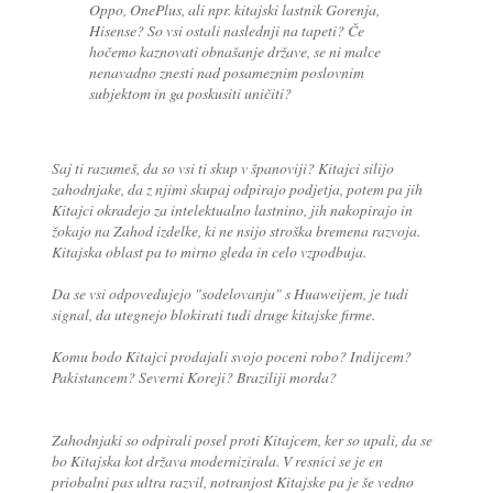
Oppo, OnePlus, ali npr. kitajski lastnik Gorenja,
Hisense? So vsi ostali naslednji na tapeti? Če
hočemo kaznovati obnašanje države, se ni malce
nenavadno znesti nad posameznim poslovnim
subjektom in ga poskusiti uničiti?
Saj ti razumeš, da so vsi ti skup v španoviji? Kitajci silijo
zahodnjake, da z njimi skupaj odpirajo podjetja, potem pa jih
Kitajci okradejo za intelektualno lastnino, jih nakopirajo in
žokajo na Zahod izdelke, ki ne nsijo stroška bremena razvoja.
Kitajska oblast pa to mirno gleda in celo vzpodbuja.
Da se vsi odpovedujejo "sodelovanju" s Huaweijem, je tudi
signal, da utegnejo blokirati tudi druge kitajske firme.
Komu bodo Kitajci prodajali svojo poceni robo? Indijcem?
Pakistancem? Severni Koreji? Braziliji morda?
Zahodnjaki so odpirali posel proti Kitajcem, ker so upali, da se
bo Kitajska kot država modernizirala. V resnici se je en
priobalni pas ultra razvil, notranjost Kitajske pa je še vedno