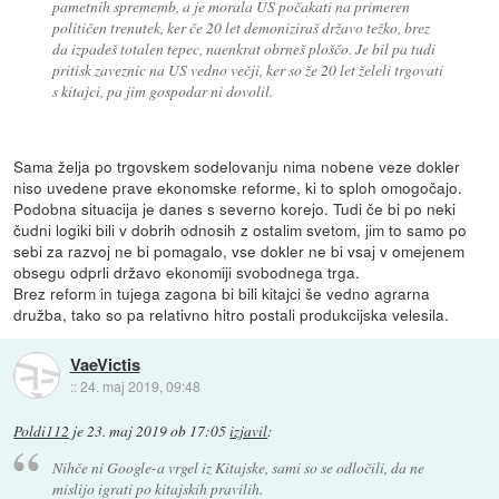
pametnih sprememb, a je morala US počakati na primeren
političen trenutek, ker če 20 let demoniziraš državo težko, brez
da izpadeš totalen tepec, naenkrat obrneš ploščo. Je bil pa tudi
pritisk zaveznic na US vedno večji, ker so že 20 let želeli trgovati
s kitajci, pa jim gospodar ni dovolil.
Sama želja po trgovskem sodelovanju nima nobene veze dokler
niso uvedene prave ekonomske reforme, ki to sploh omogočajo.
Podobna situacija je danes s severno korejo. Tudi če bi po neki
čudni logiki bili v dobrih odnosih z ostalim svetom, jim to samo po
sebi za razvoj ne bi pomagalo, vse dokler ne bi vsaj v omejenem
obsegu odprli državo ekonomiji svobodnega trga.
Brez reform in tujega zagona bi bili kitajci še vedno agrarna
družba, tako so pa relativno hitro postali produkcijska velesila.
VaeVictis
::
24. maj 2019, 09:48
Poldi112
je
23. maj 2019 ob 17:05
izjavil
:
Nihče ni Google-a vrgel iz Kitajske, sami so se odločili, da ne
mislijo igrati po kitajskih pravilih.