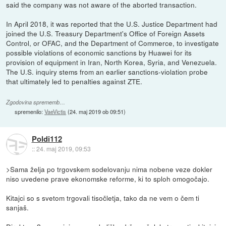
said the company was not aware of the aborted transaction.
In April 2018, it was reported that the U.S. Justice Department had
joined the U.S. Treasury Department's Office of Foreign Assets
Control, or OFAC, and the Department of Commerce, to investigate
possible violations of economic sanctions by Huawei for its
provision of equipment in Iran, North Korea, Syria, and Venezuela.
The U.S. inquiry stems from an earlier sanctions-violation probe
that ultimately led to penalties against ZTE.
Zgodovina sprememb…
spremenilo:
VaeVictis
(
24. maj 2019 ob 09:51
)
Poldi112
::
24. maj 2019, 09:53
>Sama želja po trgovskem sodelovanju nima nobene veze dokler
niso uvedene prave ekonomske reforme, ki to sploh omogočajo.
Kitajci so s svetom trgovali tisočletja, tako da ne vem o čem ti
sanjaš.