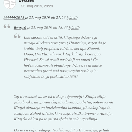
::
23. maj 2019, 23:23
bbbbbb2015
je
23. maj 2019 ob 21:23
izjavil
:
Bwaze6
je
23. maj 2019 ob 18:43
izjavil
:
Ima kakšna od teh kritik kitajskega državnega
ustroja direktno povezavo z Huaweiem, razen da je
(rahlo) bolj prepleten z državo kot npr. Xiaomi,
Oppo, OnePlus, ali npr. kitajski lastnik Gorenja,
Hisense? So vsi ostali naslednji na tapeti? Če
hočemo kaznovati obnašanje države, se ni malce
nenavadno znesti nad posameznim poslovnim
subjektom in ga poskusiti uničiti?
Saj ti razumeš, da so vsi ti skup v španoviji? Kitajci silijo
zahodnjake, da z njimi skupaj odpirajo podjetja, potem pa jih
Kitajci okradejo za intelektualno lastnino, jih nakopirajo in
žokajo na Zahod izdelke, ki ne nsijo stroška bremena razvoja.
Kitajska oblast pa to mirno gleda in celo vzpodbuja.
Da se vsi odpovedujejo "sodelovanju" s Huaweijem, je tudi