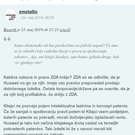
xmetallic
::
24. maj 2019, 06:35
Bwaze6
je
23. maj 2019 ob 23:23
izjavil
:
Samo ekonomsko ali kar preskočimo na jedrski napad? Če smo
se že odrekli čisto vsakršni iluziji o pravu in spoštovanju
zakonov... Aja, eni kitajci kradejo, zato bomo zjebalu druge, itak
vsi zgledajo isto?
Kakšne zakone in pravo ZDA kršijo? ZDA so se odločile, da je
Huaweii no-go za njih. Imajo vso pravico prepovedati prodajo
določenega izdelka. Ostale korporacije/države pa so ocenile, da je
za njih bolj profitabilno, če držijo z ZDA.
Kitajci ne poznajo pojem intelektualna lastnina in koncept patenta.
Če že sanjaš o spoštovanju pravil potem bi Kitajci vsem podjetjem,
katerih patente so pokradli, morali doživljenjsko izplačevati rento.
Huaweii je tako kot večina kitajskega šrota nastal na temeljih
pokradenih patentov. Taki izdelki bi že v osnovi morali biti
prepovedani povsod na zahodu.