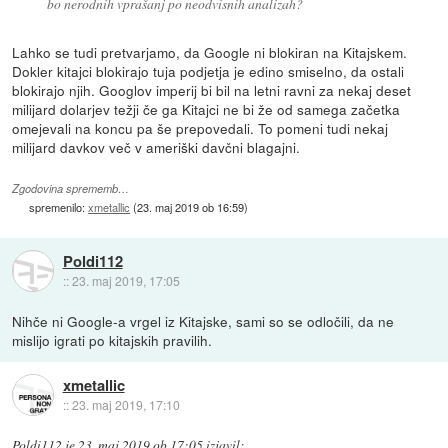
bo nerodnih vprašanj po neodvisnih analizah?
Lahko se tudi pretvarjamo, da Google ni blokiran na Kitajskem.
Dokler kitajci blokirajo tuja podjetja je edino smiselno, da ostali
blokirajo njih. Googlov imperij bi bil na letni ravni za nekaj deset
milijard dolarjev težji če ga Kitajci ne bi že od samega začetka
omejevali na koncu pa še prepovedali. To pomeni tudi nekaj
milijard davkov več v ameriški davčni blagajni.
Zgodovina sprememb…
spremenilo:
xmetallic
(
23. maj 2019 ob 16:59
)
Poldi112
::
23. maj 2019, 17:05
Nihče ni Google-a vrgel iz Kitajske, sami so se odločili, da ne
mislijo igrati po kitajskih pravilih.
xmetallic
::
23. maj 2019, 17:10
Poldi112
je
23. maj 2019 ob 17:05
izjavil
: