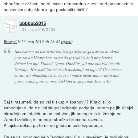
obnašanje države, se ni malce nenavadno znesti nad posameznim
poslovnim subjektom in ga poskusiti uničiti?
bbbbbb2015
::
23. maj 2019, 21:23
Bwaze6
je
23. maj 2019 ob 18:43
izjavil
:
Ima kakšna od teh kritik kitajskega državnega ustroja direktno
povezavo z Huaweiem, razen da je (rahlo) bolj prepleten z
državo kot npr. Xiaomi, Oppo, OnePlus, ali npr. kitajski lastnik
Gorenja, Hisense? So vsi ostali naslednji na tapeti? Če hočemo
kaznovati obnašanje države, se ni malce nenavadno znesti nad
posameznim poslovnim subjektom in ga poskusiti uničiti?
Saj ti razumeš, da so vsi ti skup v španoviji? Kitajci silijo
zahodnjake, da z njimi skupaj odpirajo podjetja, potem pa jih Kitajci
okradejo za intelektualno lastnino, jih nakopirajo in žokajo na
Zahod izdelke, ki ne nsijo stroška bremena razvoja.
Kitajska oblast pa to mirno gleda in celo vzpodbuja.
Da se vsi odpovedujejo "sodelovanju" s Huaweijem, je tudi signal,