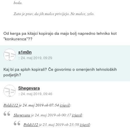
beda.
Zato je prav, da jih malce privijejo. Ne malce, zelo.
Od kerga pa kitajci kopirajo da majo bolj napredno tehniko kot
"konkurenca"??
s1m0n
::
24. maj 2019, 09:29
Kaj bi pa sploh kopirali? Če govorimo o omenjenih tehnoloških
podjetjih?
Shegevara
::
24. maj 2019, 09:46
Poldi112
je
24. maj 2019 ob 07:54
izjavil
:
Shegevara
je
24. maj 2019 ob 00:17
izjavil
:
Poldi112
je
23. maj 2019 ob 23:58
izjavil
: