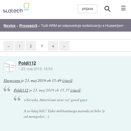
☰
Novice
»
Procesorji
»
Tudi ARM se odpoveduje sodelovanju s Huaweijem
3
«
1
2
4
»
Poldi112
::
23. maj 2019, 16:53
Shegevara
je
23. maj 2019 ob 15:49
izjavil
:
Poldi112
je
23. maj 2019 ob 15:37
izjavil
:
>Seveda, Američani niso več good guys
A so kdaj bili? Tako militantnega naroda ni bilo že
od mongolov. :)