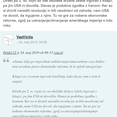
Direkt po 2. sv. vojni so vse okoliške države želele trgovati z kitajci,
pa jim USA ni dovolila. Danes je podobna zgodba z Iranom. Ker so
si drznili narediti revolucijo in biti neodvisni od zahoda, nam USA
ne dovoli, da trgujemo z njimi. Tu ne gre za nobene ekonomske
reforme, zgolj za ustvarjanje/ohranjanje ameriškega imperija s trdo
roko.
VaeVictis
::
24. maj 2019, 09:56
Poldi112
je
24. maj 2019 ob 09:53
izjavil
:
>Sama želja po trgovskem sodelovanju nima nobene veze dokler
niso uvedene prave ekonomske reforme, ki to sploh omogočajo.
Kitajci so s svetom trgovali tisočletja, tako da ne vem o čem ti
sanjaš.
Direkt po 2. sv. vojni so vse okoliške države želele trgovati z
kitajci, pa jim USA ni dovolila. Danes je podobna zgodba z
Iranom. Ker so si drznili narediti revolucijo in biti neodvisni od
zahoda, nam USA ne dovoli, da trgujemo z njimi. Tu ne gre za
nobene ekonomske reforme, zgolj za ustvarjanje/ohranjanje
ameriškega imperija s trdo roko.