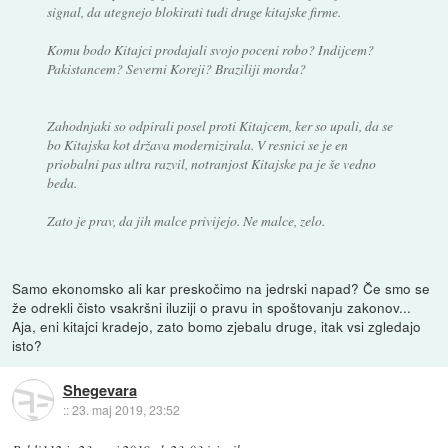
signal, da utegnejo blokirati tudi druge kitajske firme.
Komu bodo Kitajci prodajali svojo poceni robo? Indijcem?
Pakistancem? Severni Koreji? Braziliji morda?
Zahodnjaki so odpirali posel proti Kitajcem, ker so upali, da se
bo Kitajska kot država modernizirala. V resnici se je en
priobalni pas ultra razvil, notranjost Kitajske pa je še vedno
beda.
Zato je prav, da jih malce privijejo. Ne malce, zelo.
Samo ekonomsko ali kar preskočimo na jedrski napad? Če smo se
že odrekli čisto vsakršni iluziji o pravu in spoštovanju zakonov...
Aja, eni kitajci kradejo, zato bomo zjebalu druge, itak vsi zgledajo
isto?
Shegevara
::
23. maj 2019, 23:52