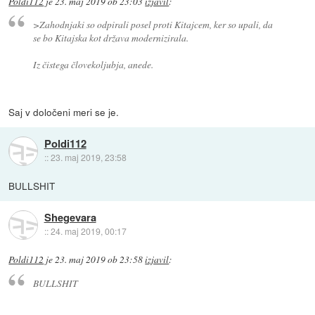
Poldi112
je
23. maj 2019 ob 23:03
izjavil
:
>Zahodnjaki so odpirali posel proti Kitajcem, ker so upali, da
se bo Kitajska kot država modernizirala.
Iz čistega človekoljubja, anede.
Saj v določeni meri se je.
Poldi112
::
23. maj 2019, 23:58
BULLSHIT
Shegevara
::
24. maj 2019, 00:17
Poldi112
je
23. maj 2019 ob 23:58
izjavil
:
BULLSHIT