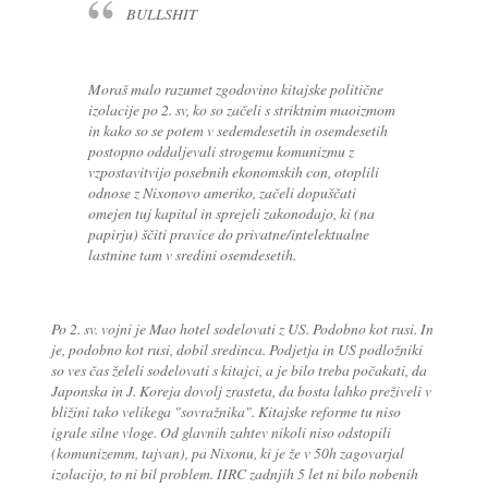
BULLSHIT
Moraš malo razumet zgodovino kitajske politične
izolacije po 2. sv, ko so začeli s striktnim maoizmom
in kako so se potem v sedemdesetih in osemdesetih
postopno oddaljevali strogemu komunizmu z
vzpostavitvijo posebnih ekonomskih con, otoplili
odnose z Nixonovo ameriko, začeli dopuščati
omejen tuj kapital in sprejeli zakonodajo, ki (na
papirju) ščiti pravice do privatne/intelektualne
lastnine tam v sredini osemdesetih.
Po 2. sv. vojni je Mao hotel sodelovati z US. Podobno kot rusi. In
je, podobno kot rusi, dobil sredinca. Podjetja in US podložniki
so ves čas želeli sodelovati s kitajci, a je bilo treba počakati, da
Japonska in J. Koreja dovolj zrasteta, da bosta lahko preživeli v
bližini tako velikega "sovražnika". Kitajske reforme tu niso
igrale silne vloge. Od glavnih zahtev nikoli niso odstopili
(komunizemm, tajvan), pa Nixonu, ki je že v 50h zagovarjal
izolacijo, to ni bil problem. IIRC zadnjih 5 let ni bilo nobenih