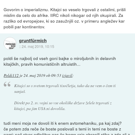
Govorim o imperializmu. Kitajci so veselo trgovali z ostalimi, prišli
mislim da celo do afrike. IIRC nikoli nikogar od njih okupirali. Za
razliko od evropejcev, ki so zasužnjili oz. v primeru angležev kar
pobili par kontinentov.
gruntfürmich
::
24. maj 2019, 10:15
poldi še najbolj od vseh goni bajke o miroljubnih in delavnih
kitajčkih, pravih komunističnih altruistih...
Poldi112
je
24. maj 2019 ob 09:53
izjavil
:
Kitajci so s svetom trgovali tisočletja, tako da ne vem o čem ti
sanjaš.
Direkt po 2. sv. vojni so vse okoliške države želele trgovati z
kitajci, pa jim USA ni dovolila.
tudi meni moja ne dovoli iti k enem avtomehaniku, pa kaj zdaj?
če potem zda reče če boste poslovali s temi in temi ne boste z
nami; pač stvar odločitve nas če bomo raje ohranili stike z zda ali z