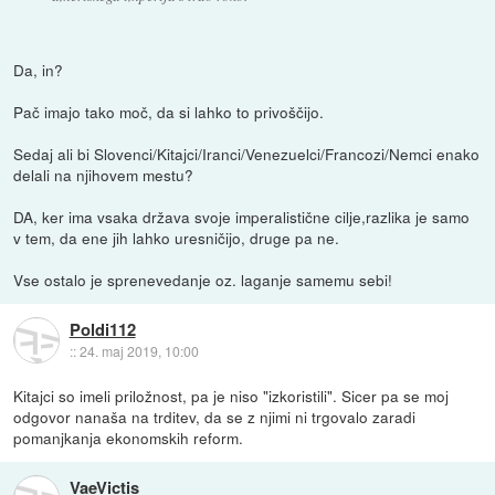
Da, in?
Pač imajo tako moč, da si lahko to privoščijo.
Sedaj ali bi Slovenci/Kitajci/Iranci/Venezuelci/Francozi/Nemci enako
delali na njihovem mestu?
DA, ker ima vsaka država svoje imperalistične cilje,razlika je samo
v tem, da ene jih lahko uresničijo, druge pa ne.
Vse ostalo je sprenevedanje oz. laganje samemu sebi!
Poldi112
::
24. maj 2019, 10:00
Kitajci so imeli priložnost, pa je niso "izkoristili". Sicer pa se moj
odgovor nanaša na trditev, da se z njimi ni trgovalo zaradi
pomanjkanja ekonomskih reform.
VaeVictis