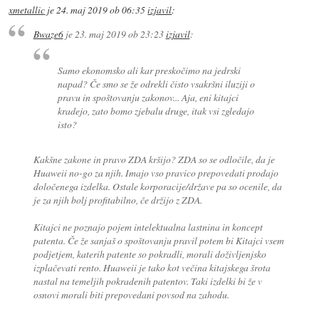
xmetallic
je
24. maj 2019 ob 06:35
izjavil
:
Bwaze6
je
23. maj 2019 ob 23:23
izjavil
:
Samo ekonomsko ali kar preskočimo na jedrski
napad? Če smo se že odrekli čisto vsakršni iluziji o
pravu in spoštovanju zakonov... Aja, eni kitajci
kradejo, zato bomo zjebalu druge, itak vsi zgledajo
isto?
Kakšne zakone in pravo ZDA kršijo? ZDA so se odločile, da je
Huaweii no-go za njih. Imajo vso pravico prepovedati prodajo
določenega izdelka. Ostale korporacije/države pa so ocenile, da
je za njih bolj profitabilno, če držijo z ZDA.
Kitajci ne poznajo pojem intelektualna lastnina in koncept
patenta. Če že sanjaš o spoštovanju pravil potem bi Kitajci vsem
podjetjem, katerih patente so pokradli, morali doživljenjsko
izplačevati rento. Huaweii je tako kot večina kitajskega šrota
nastal na temeljih pokradenih patentov. Taki izdelki bi že v
osnovi morali biti prepovedani povsod na zahodu.