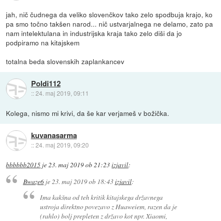
jah, nič čudnega da veliko slovenčkov tako zelo spodbuja krajo, ko
pa smo točno takšen narod... nič ustvarjalnega ne delamo, zato pa
nam intelektulana in industrijska kraja tako zelo diši da jo
podpiramo na kitajskem
totalna beda slovenskih zaplankancev
Poldi112
::
24. maj 2019, 09:11
Kolega, nismo mi krivi, da še kar verjameš v božička.
kuvanasarma
::
24. maj 2019, 09:20
bbbbbb2015
je
23. maj 2019 ob 21:23
izjavil
:
Bwaze6
je
23. maj 2019 ob 18:43
izjavil
:
Ima kakšna od teh kritik kitajskega državnega
ustroja direktno povezavo z Huaweiem, razen da je
(rahlo) bolj prepleten z državo kot npr. Xiaomi,