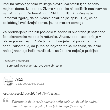
imel na razpolago tako velikega števila kvalitetnih iger, za tako
majhen denar, kot danes. Živimo v dobi, ko niti odličnih naslovov ne
moreš preigrat, če hočeš furat šiht in familjo. Smešen mi je
komentar zgoraj, da so "včasih delali boljše špile". Glej, če so
callofdutyji tvoj skrajni domet, jaz ne morem pomagat.
Za preudarjanje realnih posledic te sodbe bi bilo treba jit natančno
čez ekonomske modele in računice. Ahacev doom scenario je v
bistvu povsem mogoč; če je pa tudi verjeten, si pa še ne upam
sodit. Žalostno je, da je res še najverjetnejša možnost, da lahko
najbolj nasrkajo indie razvijalci, ki se že tako najtežje prebijajo.
Zgodovina sprememb…
spremenil:
Aggressor
(
22. sep 2019 ob 19:48
)
jype
::
22. sep 2019, 20:22
Aggressor
je
22. sep 2019 ob 19:46
izjavil
:
Žalostno je, da je res še najverjetnejša možnost, da lahko najbolj
nasrkajo indie razvijalci, ki se že tako najtežje prebijajo.