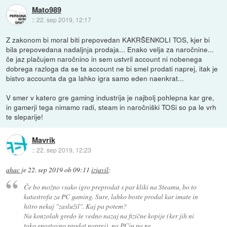
Mato989
::
22. sep 2019, 12:17
Z zakonom bi moral biti prepovedan KAKRŠENKOLI TOS, kjer bi
bila prepovedana nadaljnja prodaja... Enako velja za naročnine...
če jaz plačujem naročnino in sem ustvril account ni nobenega
dobrega razloga da se ta account ne bi smel prodati naprej, itak je
bistvo accounta da ga lahko igra samo eden naenkrat...
V smer v katero gre gaming industrija je najbolj pohlepna kar gre,
in gamerji tega nimamo radi, steam in naročniški TOSi so pa le vrh
te sleparije!
Mavrik
::
22. sep 2019, 12:23
ahac
je
22. sep 2019 ob 09:11
izjavil
:
Če bo možno vsako igro preprodat s par kliki na Steamu, bo to
katastrofa za PC gaming. Sure, lahko boste prodal kar imate in
hitro nekaj "zaslužil". Kaj pa potem?
Na konzolah gredo še vedno nazaj na fizične kopije (ker jih ni
tako enostavno prodat naprej), na PCju pa ne.