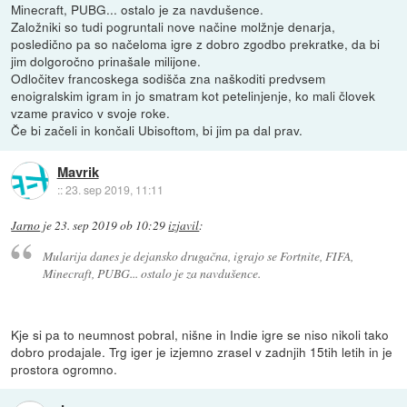
Minecraft, PUBG... ostalo je za navdušence.
Založniki so tudi pogruntali nove načine molžnje denarja,
posledično pa so načeloma igre z dobro zgodbo prekratke, da bi
jim dolgoročno prinašale milijone.
Odločitev francoskega sodišča zna naškoditi predvsem
enoigralskim igram in jo smatram kot petelinjenje, ko mali človek
vzame pravico v svoje roke.
Če bi začeli in končali Ubisoftom, bi jim pa dal prav.
Mavrik
::
23. sep 2019, 11:11
Jarno
je
23. sep 2019 ob 10:29
izjavil
:
Mularija danes je dejansko drugačna, igrajo se Fortnite, FIFA,
Minecraft, PUBG... ostalo je za navdušence.
Kje si pa to neumnost pobral, nišne in Indie igre se niso nikoli tako
dobro prodajale. Trg iger je izjemno zrasel v zadnjih 15tih letih in je
prostora ogromno.