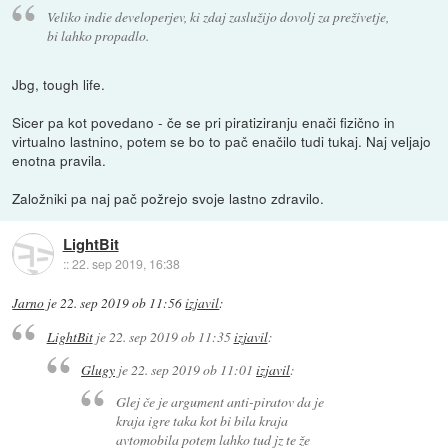
Veliko indie developerjev, ki zdaj zaslužijo dovolj za preživetje,
bi lahko propadlo.
Jbg, tough life.
Sicer pa kot povedano - če se pri piratiziranju enači fizično in
virtualno lastnino, potem se bo to pač enačilo tudi tukaj. Naj veljajo
enotna pravila.
Založniki pa naj pač požrejo svoje lastno zdravilo.
LightBit
::
22. sep 2019, 16:38
Jarno
je
22. sep 2019 ob 11:56
izjavil
:
LightBit
je
22. sep 2019 ob 11:35
izjavil
:
Glugy
je
22. sep 2019 ob 11:01
izjavil
:
Glej če je argument anti-piratov da je
kraja igre taka kot bi bila kraja
avtomobila potem lahko tud jz te že