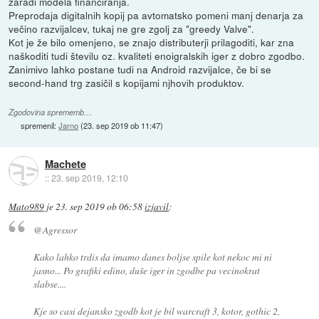
zaradi modela financiranja.
Preprodaja digitalnih kopij pa avtomatsko pomeni manj denarja za
večino razvijalcev, tukaj ne gre zgolj za "greedy Valve".
Kot je že bilo omenjeno, se znajo distributerji prilagoditi, kar zna
naškoditi tudi številu oz. kvaliteti enoigralskih iger z dobro zgodbo.
Zanimivo lahko postane tudi na Android razvijalce, če bi se
second-hand trg zasičil s kopijami njhovih produktov.
Zgodovina sprememb…
spremenil:
Jarno
(
23. sep 2019 ob 11:47
)
Machete
::
23. sep 2019, 12:10
Mato989
je
23. sep 2019 ob 06:58
izjavil
:
@Agressor
Kako lahko trdis da imamo danes boljse spile kot nekoc mi ni
jasno... Po grafiki edino, duše iger in zgodbe pa vecinokrat
slabse....
Kje so casi dejansko zgodb kot je bil warcraft 3, kotor, gothic 2,