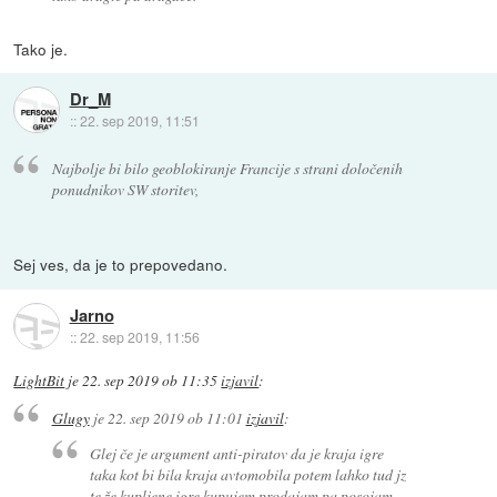
Tako je.
Dr_M
::
22. sep 2019, 11:51
Najbolje bi bilo geoblokiranje Francije s strani določenih
ponudnikov SW storitev,
Sej ves, da je to prepovedano.
Jarno
::
22. sep 2019, 11:56
LightBit
je
22. sep 2019 ob 11:35
izjavil
:
Glugy
je
22. sep 2019 ob 11:01
izjavil
:
Glej če je argument anti-piratov da je kraja igre
taka kot bi bila kraja avtomobila potem lahko tud jz
te že kupljene igre kupujem prodajam pa posojam.