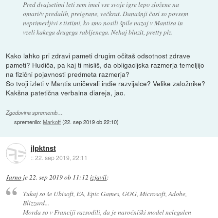
Pred dvajsetimi leti sem imel vse svoje igre lepo zložene na
omari/v predalih, preigrane, večkrat. Današnji časi so povsem
neprimerljivi s tistimi, ko smo nosili špile nazaj v Mantisa in
vzeli kakega drugega rabljenega. Nehaj bluzit, pretty plz.
Kako lahko pri zdravi pameti drugim očitaš odsotnost zdrave
pameti? Hudiča, pa kaj ti misliš, da obligacijska razmerja temeljijo
na fizični pojavnosti predmeta razmerja?
So tvoji izleti v Mantis uničevali indie razvijalce? Velike založnike?
Kakšna patetična verbalna diareja, jao.
Zgodovina sprememb…
spremenilo:
Markoff
(
22. sep 2019 ob 22:10
)
jlpktnst
::
22. sep 2019, 22:11
Jarno
je
22. sep 2019 ob 11:12
izjavil
:
Tukaj so še Ubisoft, EA, Epic Games, GOG, Microsoft, Adobe,
Blizzard...
Morda so v Franciji razsodili, da je naročniški model nelegalen