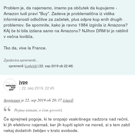
Problem je, da najemamo, imamo pa občutek da kupujemo -
Amazon tudi pravi "Buy". Zadeva je problematična iz vidika
informiranosti odločitve za začetek, plus odpre kup enih drugih
problemov. Se spomnite, kako je ravno 1984 izginila iz Amazona?
KAj če bi bila izdana samo na Amazonu? NJihov DRM bi jo rablinil
v večna lovišča.
Tko da, vive la France.
Zgodovina sprememb…
spremenil:
kuglvinkl
(
22. sep 2019 ob 22:48
)
jype
::
22. sep 2019, 22:45
Aggressor
je
22. sep 2019 ob 20:37
izjavil
:
Pojma nimam, o čem govoriš.
Če sprejmeš pogoje, ki te oropajo vsakršnega nadzora nad rečmi,
ki jih efektivno najemaš, ker jih kupiti sploh ne moreš, si s tem zabil
nekaj dodatnih žebljev v krsto svobode.