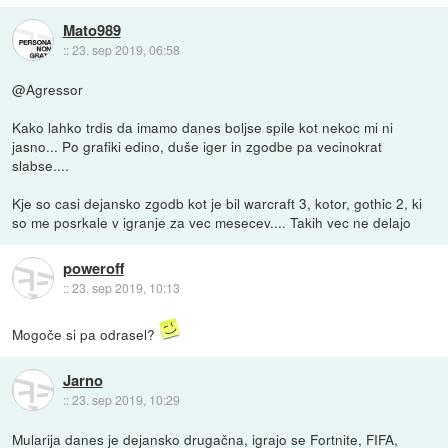
Mato989
::
23. sep 2019, 06:58
@Agressor
Kako lahko trdis da imamo danes boljse spile kot nekoc mi ni
jasno... Po grafiki edino, duše iger in zgodbe pa vecinokrat
slabse....
Kje so casi dejansko zgodb kot je bil warcraft 3, kotor, gothic 2, ki
so me posrkale v igranje za vec mesecev.... Takih vec ne delajo
poweroff
::
23. sep 2019, 10:13
Mogoče si pa odrasel?
Jarno
::
23. sep 2019, 10:29
Mularija danes je dejansko drugačna, igrajo se Fortnite, FIFA,