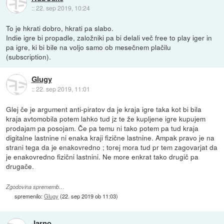
::
22. sep 2019, 10:24
To je hkrati dobro, hkrati pa slabo.
Indie igre bi propadle, založniki pa bi delali več free to play iger in
pa igre, ki bi bile na voljo samo ob mesečnem plačilu
(subscription).
Glugy
::
22. sep 2019, 11:01
Glej če je argument anti-piratov da je kraja igre taka kot bi bila
kraja avtomobila potem lahko tud jz te že kupljene igre kupujem
prodajam pa posojam. Če pa temu ni tako potem pa tud kraja
digitalne lastnine ni enaka kraji fizične lastnine. Ampak pravo je na
strani tega da je enakovredno ; torej mora tud pr tem zagovarjat da
je enakovredno fizični lastnini. Ne more enkrat tako drugič pa
drugače.
Zgodovina sprememb…
spremenilo:
Glugy
(
22. sep 2019 ob 11:03
)
Jarno