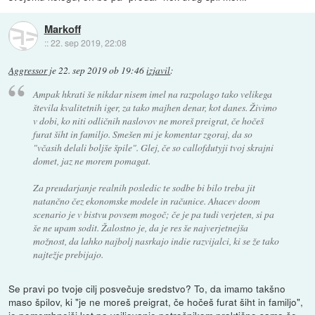
Markoff
::
22. sep 2019, 22:08
Aggressor
je
22. sep 2019 ob 19:46
izjavil
:
Ampak hkrati še nikdar nisem imel na razpolago tako velikega
števila kvalitetnih iger, za tako majhen denar, kot danes. Živimo
v dobi, ko niti odličnih naslovov ne moreš preigrat, če hočeš
furat šiht in familjo. Smešen mi je komentar zgoraj, da so
"včasih delali boljše špile". Glej, če so callofdutyji tvoj skrajni
domet, jaz ne morem pomagat.
Za preudarjanje realnih posledic te sodbe bi bilo treba jit
natančno čez ekonomske modele in računice. Ahacev doom
scenario je v bistvu povsem mogoč; če je pa tudi verjeten, si pa
še ne upam sodit. Žalostno je, da je res še najverjetnejša
možnost, da lahko najbolj nasrkajo indie razvijalci, ki se že tako
najtežje prebijajo.
Se pravi po tvoje cilj posvečuje sredstvo? To, da imamo takšno
maso špilov, ki "je ne moreš preigrat, če hočeš furat šiht in familjo",
je pomembnejši kot pa vsiljevanje potrošnikom praktično samo še