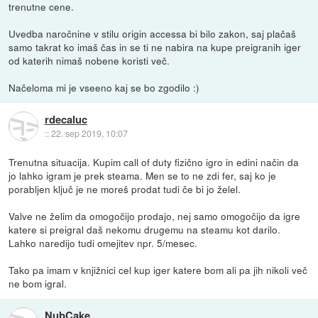
trenutne cene.
Uvedba naročnine v stilu origin accessa bi bilo zakon, saj plačaš
samo takrat ko imaš čas in se ti ne nabira na kupe preigranih iger
od katerih nimaš nobene koristi več.
Načeloma mi je vseeno kaj se bo zgodilo :)
rdecaluc
::
22. sep 2019, 10:07
Trenutna situacija. Kupim call of duty fizično igro in edini način da
jo lahko igram je prek steama. Men se to ne zdi fer, saj ko je
porabljen ključ je ne moreš prodat tudi če bi jo želel.
Valve ne želim da omogočijo prodajo, nej samo omogočijo da igre
katere si preigral daš nekomu drugemu na steamu kot darilo.
Lahko naredijo tudi omejitev npr. 5/mesec.
Tako pa imam v knjižnici cel kup iger katere bom ali pa jih nikoli več
ne bom igral.
NubCake