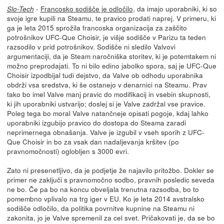
-
Francosko sodišče je odločilo
, da imajo uporabniki, ki so
Slo-Tech
svoje igre kupili na Steamu, te pravico prodati naprej. V primeru, ki
ga je leta 2015 sprožila francoska organizacija za zaščito
potrošnikov UFC-Que Choisir, je višje sodišče v Parizu ta teden
razsodilo v prid potrošnikov. Sodišče ni sledilo Valvovi
argumentaciji, da je Steam naročniška storitev, ki je potemtakem ni
možno preprodajati. To ni bilo edino jabolko spora, saj je UFC-Que
Choisir izpodbijal tudi dejstvo, da Valve ob odhodu uporabnika
obdrži vsa sredstva, ki še ostanejo v denarnici na Steamu. Prav
tako bo imel Valve manj pravic do modifikacij in vsebin skupnosti,
ki jih uporabniki ustvarijo; doslej si je Valve zadržal vse pravice.
Poleg tega bo moral Valve natančneje opisati pogoje, kdaj lahko
uporabniki izgubijo pravico do dostopa do Steama zaradi
neprimernega obnašanja. Valve je izgubil v vseh sporih z UFC-
Que Choisir in bo za vsak dan nadaljevanja kršitev (po
pravnomočnosti) oglobljen s 3000 evri.
Zato ni presenetljivo, da je podjetje že najavilo pritožbo. Dokler se
primer ne zaključi s pravnomočno sodbo, pravnih posledic seveda
ne bo. Če pa bo na koncu obveljala trenutna razsodba, bo to
pomembno vplivalo na trg iger v EU. Ko je leta 2014 avstralsko
sodišče odločilo, da politika povrnitve kupnine na Steamu ni
zakonita, jo je Valve spremenil za cel svet. Pričakovati je, da se bo