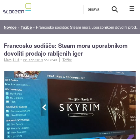
☰
Novice
»
Tožbe
»
Francosko sodišče: Steam mora uporabnikom dovoliti prodajo rabljenih iger
Francosko sodišče: Steam mora uporabnikom
dovoliti prodajo rabljenih iger
Matej Huš
::
22. sep 2019
ob 08:43
Tožbe