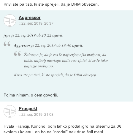
Krivi ste pa tisti, ki ste sprejeli, da je DRM obvezen.
Aggressor
::
22. sep 2019, 20:37
jype
je
22. sep 2019 ob 20:22
izjavil
:
Aggressor
je
22. sep 2019 ob 19:46
izjavil
:
Žalostno je, da je res še najverjetnejša možnost, da
lahko najbolj nasrkajo indie razvijalci, ki se že tako
najtežje prebijajo.
Krivi ste pa tisti, ki ste sprejeli, da je DRM obvezen.
Pojma nimam, o čem govoriš.
Prospekt
::
22. sep 2019, 21:08
Hvala Franciji. Končno, bom lahko prodal igro na Steamu za 0€
svojemu kolegu, on bo pa "prodal" nek drug špil meni.