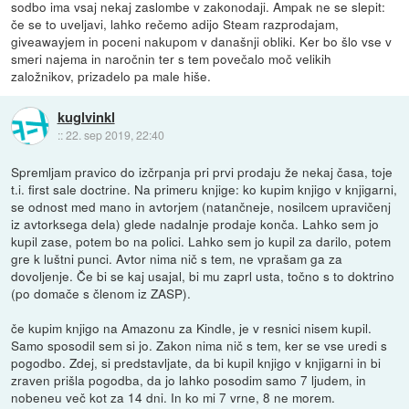
sodbo ima vsaj nekaj zaslombe v zakonodaji. Ampak ne se slepit:
če se to uveljavi, lahko rečemo adijo Steam razprodajam,
giveawayjem in poceni nakupom v današnji obliki. Ker bo šlo vse v
smeri najema in naročnin ter s tem povečalo moč velikih
založnikov, prizadelo pa male hiše.
kuglvinkl
::
22. sep 2019, 22:40
Spremljam pravico do izčrpanja pri prvi prodaju že nekaj časa, toje
t.i. first sale doctrine. Na primeru knjige: ko kupim knjigo v knjigarni,
se odnost med mano in avtorjem (natančneje, nosilcem upravičenj
iz avtorksega dela) glede nadalnje prodaje konča. Lahko sem jo
kupil zase, potem bo na polici. Lahko sem jo kupil za darilo, potem
gre k luštni punci. Avtor nima nič s tem, ne vprašam ga za
dovoljenje. Če bi se kaj usajal, bi mu zaprl usta, točno s to doktrino
(po domače s členom iz ZASP).
če kupim knjigo na Amazonu za Kindle, je v resnici nisem kupil.
Samo sposodil sem si jo. Zakon nima nič s tem, ker se vse uredi s
pogodbo. Zdej, si predstavljate, da bi kupil knjigo v knjigarni in bi
zraven prišla pogodba, da jo lahko posodim samo 7 ljudem, in
nobeneu več kot za 14 dni. In ko mi 7 vrne, 8 ne morem.