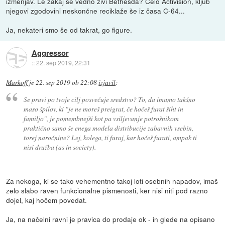
izmenjav. Le zakaj še vedno živi Bethesda? Celo Activision, kljub
njegovi zgodovini neskončne reciklaže še iz časa C-64...
Ja, nekateri smo še od takrat, go figure.
Aggressor
::
22. sep 2019, 22:31
Markoff
je
22. sep 2019 ob 22:08
izjavil
:
Se pravi po tvoje cilj posvečuje sredstvo? To, da imamo takšno
maso špilov, ki "je ne moreš preigrat, če hočeš furat šiht in
familjo", je pomembnejši kot pa vsiljevanje potrošnikom
praktično samo še enega modela distribucije zabavnih vsebin,
torej naročnine? Lej, kolega, ti furaj, kar hočeš furati, ampak ti
nisi družba (as in society).
Za nekoga, ki se tako vehementno takoj loti osebnih napadov, imaš
zelo slabo raven funkcionalne pismenosti, ker nisi niti pod razno
dojel, kaj hočem povedat.
Ja, na načelni ravni je pravica do prodaje ok - in glede na opisano