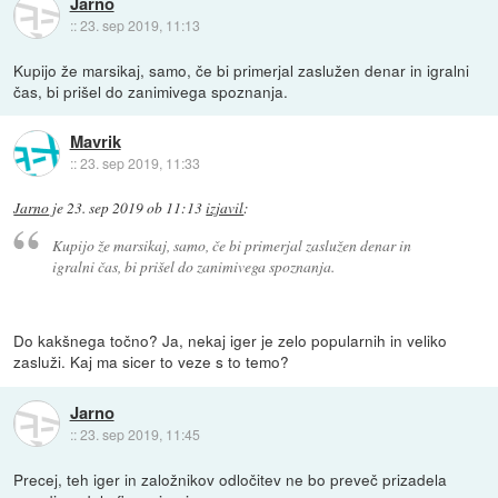
Jarno
::
23. sep 2019, 11:13
Kupijo že marsikaj, samo, če bi primerjal zaslužen denar in igralni
čas, bi prišel do zanimivega spoznanja.
Mavrik
::
23. sep 2019, 11:33
Jarno
je
23. sep 2019 ob 11:13
izjavil
:
Kupijo že marsikaj, samo, če bi primerjal zaslužen denar in
igralni čas, bi prišel do zanimivega spoznanja.
Do kakšnega točno? Ja, nekaj iger je zelo popularnih in veliko
zasluži. Kaj ma sicer to veze s to temo?
Jarno
::
23. sep 2019, 11:45
Precej, teh iger in založnikov odločitev ne bo preveč prizadela