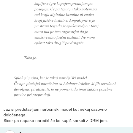
kupljene igre kupujem prodajam pa
posojam. Če pa temu ni tako potem pa
tud kraja digitalne lastnine ni enaka
kraji fizične lastnine. Ampak pravo je
na strani tega da je enakovredno ; torej
mora tud pr tem zagovarjat da je
enakovredno fizični lastnini. Ne more
enkrat tako drugič pa drugače.
Tako je.
Sploh ni nujno, ker je tukaj naročniški model.
Če npr. plačuješ naročnino za Adobove izdelke, ki jih seveda ni
dovoljeno piratizirati, še ne pomeni, da imaš kakšne posebne
pravice pri preprodaji.
Jaz si predstavljam naročniški model kot nekaj časovno
določenega.
Sicer pa napako narediš že ko kupiš karkoli z DRM-jem.