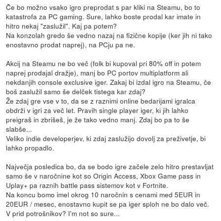
Če bo možno vsako igro preprodat s par kliki na Steamu, bo to
katastrofa za PC gaming. Sure, lahko boste prodal kar imate in
hitro nekaj "zaslužil". Kaj pa potem?
Na konzolah gredo še vedno nazaj na fizične kopije (ker jih ni tako
enostavno prodat naprej), na PCju pa ne.
Akcij na Steamu ne bo več (folk bi kupoval pri 80% off in potem
naprej prodajal dražje), manj bo PC portov multiplatform ali
nekdanjih console exclusive iger. Zakaj bi izdal igro na Steamu, če
boš zaslužil samo še delček tistega kar zdaj?
Že zdaj gre vse v to, da se z raznimi online bedarijami igralca
obdrži v igri za več let. Pravih single player iger, ki jih lahko
preigraš in zbrišeš, je že tako vedno manj. Zdaj bo pa to še
slabše...
Veliko indie developerjev, ki zdaj zaslužijo dovolj za preživetje, bi
lahko propadlo.
Največja posledica bo, da se bodo igre začele zelo hitro prestavljat
samo še v naročnine kot so Origin Access, Xbox Game pass in
Uplay+ pa raznih battle pass sistemov kot v Fortnite.
Na koncu bomo imel okrog 10 naročnin s cenami med 5EUR in
20EUR / mesec, enostavno kupit se pa iger sploh ne bo dalo več.
V prid potrošnikov? I'm not so sure...