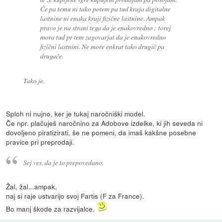
Če pa temu ni tako potem pa tud kraja digitalne
lastnine ni enaka kraji fizične lastnine. Ampak
pravo je na strani tega da je enakovredno ; torej
mora tud pr tem zagovarjat da je enakovredno
fizični lastnini. Ne more enkrat tako drugič pa
drugače.
Tako je.
Sploh ni nujno, ker je tukaj naročniški model.
Če npr. plačuješ naročnino za Adobove izdelke, ki jih seveda ni
dovoljeno piratizirati, še ne pomeni, da imaš kakšne posebne
pravice pri preprodaji.
Sej ves, da je to prepovedano.
Žal, žal...ampak,
naj si raje ustvarijo svoj Fartis (F za France).
Bo manj škode za razvijalce.