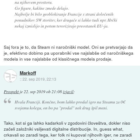
na njihovem prostoru.
Go figure, kakšne zmede delajo.
Najbolje bi bilo geoblokiranje Francije s strani določenih
ponudnikov SW storitev, ker drugače si lahko tudi npr. Hrčki
nekaj izmislijo in potem terorizirajo preostanek EU-ja.
Saj fora je to, da Steam ni naročniški model. Oni se pretvarjajo da
je, efektivno dobimo pa uporabniki vse najslabše od naročniškega
modela in vse najslabše od klasičnega modela prodaje.
Markoff
::
22. sep 2019, 22:13
Prospekt
je
22. sep 2019 ob 21:08
izjavil
:
Hvala Franciji. Končno, bom lahko prodal igro na Steamu za 0€
svojemu kolegu, on bo pa "prodal" nek drug špil meni.
Tako, kot si ga lahko kadarkoli v zgodovini človeštva, dokler niso
začeli založniki vsiljevati digitalne distribucije. In, guess what,
crkavali so zaradi tega, ker folk ni kupoval njihovih iger, ne zaradi