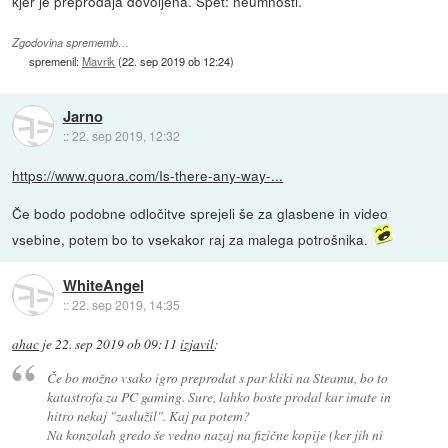
kjer je preprodaja dovoljena. Spet: neumnosti.
Zgodovina sprememb…
spremenil:
Mavrik
(
22. sep 2019 ob 12:24
)
Jarno
::
22. sep 2019, 12:32
https://www.quora.com/Is-there-any-way-...
Če bodo podobne odločitve sprejeli še za glasbene in video
vsebine, potem bo to vsekakor raj za malega potrošnika.
WhiteAngel
::
22. sep 2019, 14:35
ahac
je
22. sep 2019 ob 09:11
izjavil
:
Če bo možno vsako igro preprodat s par kliki na Steamu, bo to
katastrofa za PC gaming. Sure, lahko boste prodal kar imate in
hitro nekaj "zaslužil". Kaj pa potem?
Na konzolah gredo še vedno nazaj na fizične kopije (ker jih ni