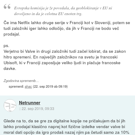
Evropska komisija je že povedala, da geoblokiranje v EU ni
dovoljeno in da je celotna EU enoten trg.
Če ima Netflix lahko druge serije v Franciji kot v Sloveniji, potem se
tudi založniki iger lahko odločijo, da jih v Franciji ne bodo več
prodajal.
ps.
Verjetno bi Valve in drugi založniki tudi začel lobirat, da se zakon
hitro spremeni. En največjih založnikov na svetu je francoski
Ubisoft, ki v Franciji zaposljuje veliko ljudi in plačuje francoske
davke.
Zgodovina sprememb…
spremenil:
ahac
(
22. sep 2019 ob 09:19
)
Netrunner
::
22. sep 2019, 09:33
Glede na to, da se gre za digitalne kopije ne pričakujem da bi jih
lahko prodajal klasično naprej kot fizične izdelke vendar valve bi
moral dati opcijo da igro prodaš nazaj njim pa četudi samo za 10%