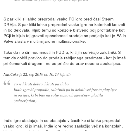
S par kliki si lahko preprodal vsako PC igro pred časi Steam
DRMja. S par kliki lahko preprodaš vsako igro na katerikoli konzoli
in bo delovala. Kljub temu so konzole bistveno bolj profitabilne kot
PCji in kljub tej grozoti sposobnosti prodaje so podjetja kot je EA in
Valve zrasla v multimiljardne multinacionalke.
Tako da ne širi neumnosti in FUD-a, ki ti jih servirajo založniki. S
tem da dobiš pravico do prodaje rabljenega predmeta - kot jo imaš
pri čemerkoli drugem - ne bo pri šlo do prav nobene apokalipse.
NubCake
je
22. sep 2019 ob 10:24
izjavil
:
To je hkrati dobro, hkrati pa slabo.
Indie igre bi propadle, založniki pa bi delali več free to play iger
in pa igre, ki bi bile na voljo samo ob mesečnem plačilu
(subscription).
Indie igre obstajajo in so obstajale v časih ko si lahko preprodal
vsako igro, ki jo imaš. Indie igre redno zaslužijo več na konzolah,