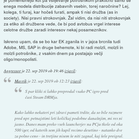
enega modela distribucije zabavnih vsebin, torej naročnine? Lej,
kolega, ti furaj, kar hočeš furati, ampak ti nisi družba (as in
society). Nisi pravni strokovnjak. Žal vidim, da nisi niti strokovnjak
za etiko ali družbene vede, če bi pod avtobus vrgel interese
celotne družbe zaradi interesov nekaj posameznikov.
Iskreno upam, da se bo kar EK zganila in v jajca brcnila tudi
Adobe, MS, SAP in druge behemote, ki bi radi molzli, molzli in
molzli potrošnike, z vsakim dnem pa postajajo večji
oligo/monopolisti.
Aggressor
je
22. sep 2019 ob 19:46
izjavil
:
Mavrik
je
22. sep 2019 ob 12:23
izjavil
:
S par kliki si lahko preprodal vsako PC igro pred
časi Steam DRMja.
Kako lahko nekateri pri zdravi pameti trdite, da so bile razmere
pred npr. petnajstimi leti količkaj podobne današnjim, mi res ni
jasno. Danes mam preko vseh launcherjev na PCju tkole od oka
500 iger, od katerih sem jih kupil recimo desetino - natanko dve
za polno ceno - in tretjine nisem še niti zagnal, kaj šele preigral.