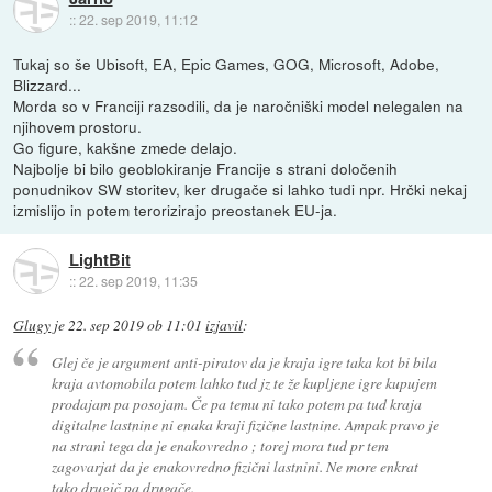
::
22. sep 2019, 11:12
Tukaj so še Ubisoft, EA, Epic Games, GOG, Microsoft, Adobe,
Blizzard...
Morda so v Franciji razsodili, da je naročniški model nelegalen na
njihovem prostoru.
Go figure, kakšne zmede delajo.
Najbolje bi bilo geoblokiranje Francije s strani določenih
ponudnikov SW storitev, ker drugače si lahko tudi npr. Hrčki nekaj
izmislijo in potem terorizirajo preostanek EU-ja.
LightBit
::
22. sep 2019, 11:35
Glugy
je
22. sep 2019 ob 11:01
izjavil
:
Glej če je argument anti-piratov da je kraja igre taka kot bi bila
kraja avtomobila potem lahko tud jz te že kupljene igre kupujem
prodajam pa posojam. Če pa temu ni tako potem pa tud kraja
digitalne lastnine ni enaka kraji fizične lastnine. Ampak pravo je
na strani tega da je enakovredno ; torej mora tud pr tem
zagovarjat da je enakovredno fizični lastnini. Ne more enkrat
tako drugič pa drugače.