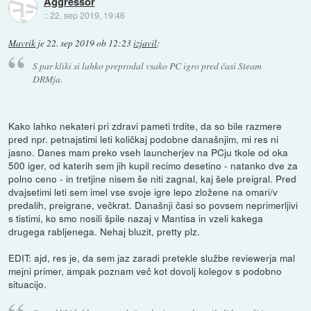
Aggressor
::
22. sep 2019, 19:46
Mavrik
je
22. sep 2019 ob 12:23
izjavil
:
S par kliki si lahko preprodal vsako PC igro pred časi Steam
DRMja.
Kako lahko nekateri pri zdravi pameti trdite, da so bile razmere
pred npr. petnajstimi leti količkaj podobne današnjim, mi res ni
jasno. Danes mam preko vseh launcherjev na PCju tkole od oka
500 iger, od katerih sem jih kupil recimo desetino - natanko dve za
polno ceno - in tretjine nisem še niti zagnal, kaj šele preigral. Pred
dvajsetimi leti sem imel vse svoje igre lepo zložene na omari/v
predalih, preigrane, večkrat. Današnji časi so povsem neprimerljivi
s tistimi, ko smo nosili špile nazaj v Mantisa in vzeli kakega
drugega rabljenega. Nehaj bluzit, pretty plz.
EDIT: ajd, res je, da sem jaz zaradi pretekle službe reviewerja mal
mejni primer, ampak poznam več kot dovolj kolegov s podobno
situacijo.