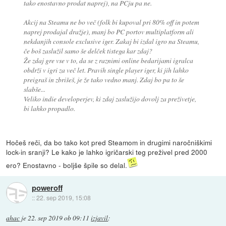
tako enostavno prodat naprej), na PCju pa ne.
Akcij na Steamu ne bo več (folk bi kupoval pri 80% off in potem
naprej prodajal dražje), manj bo PC portov multiplatform ali
nekdanjih console exclusive iger. Zakaj bi izdal igro na Steamu,
če boš zaslužil samo še delček tistega kar zdaj?
Že zdaj gre vse v to, da se z raznimi online bedarijami igralca
obdrži v igri za več let. Pravih single player iger, ki jih lahko
preigraš in zbrišeš, je že tako vedno manj. Zdaj bo pa to še
slabše...
Veliko indie developerjev, ki zdaj zaslužijo dovolj za preživetje,
bi lahko propadlo.
Hočeš reči, da bo tako kot pred Steamom in drugimi naročniškimi
lock-in sranji? Le kako je lahko igričarski teg preživel pred 2000
ero? Enostavno - boljše špile so delal.
poweroff
::
22. sep 2019, 15:08
ahac
je
22. sep 2019 ob 09:11
izjavil
: