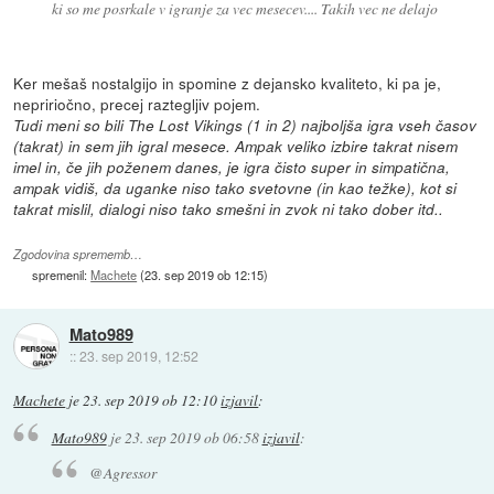
ki so me posrkale v igranje za vec mesecev.... Takih vec ne delajo
Ker mešaš nostalgijo in spomine z dejansko kvaliteto, ki pa je,
nepririočno, precej raztegljiv pojem.
Tudi meni so bili The Lost Vikings (1 in 2) najboljša igra vseh časov
(takrat) in sem jih igral mesece. Ampak veliko izbire takrat nisem
imel in, če jih poženem danes, je igra čisto super in simpatična,
ampak vidiš, da uganke niso tako svetovne (in kao težke), kot si
takrat mislil, dialogi niso tako smešni in zvok ni tako dober itd..
Zgodovina sprememb…
spremenil:
Machete
(
23. sep 2019 ob 12:15
)
Mato989
::
23. sep 2019, 12:52
Machete
je
23. sep 2019 ob 12:10
izjavil
:
Mato989
je
23. sep 2019 ob 06:58
izjavil
:
@Agressor