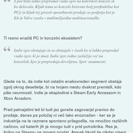
S par kliki lahko preprodaš vsako igro na katerikoli konzoli in
bo delovala. Kljub temu so konzole bistveno bolj profitabilne kot
PCji in kljub tej grozoti sposobnosti prodaje so podjetja kot je
EA in Valve zrasla v multimiljardne multinacionalke.
Ti resno enačiš PC in konzolni ekosistem?
Indie igre obstajajo in so obstajale v časih ko si lahko preprodal
vsako igro, ki jo imaš. Indie igre redno zaslužijo več na
konzolah, kjer je preprodaja dovoljena. Spet: neumnosti.
Glede na to, da indie kot ostalim enakovreden segment obstaja
zgolj okrog desetletje, bi na tvojem mestu dvakrat premislil, kdo
piše neumnosti. Indie je eksplodiral s Steam Early Accessom in
Xbox Arcadom.
Pred petnajstimi leti bi tudi jaz goreče zagovarjal pravico do
prodaje, danes pa položaj ni več tako enoznačen - ker se je
industrija na te razmere spontano prilagodila, na množico različnih
načinov, od katerih jih je mnogo tudi v prid potrošnika. Res je,
špilov na Steamu ne morem prodat. Ampak hkrati še nikdar nisem