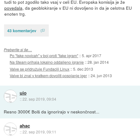
tudi to pot zgodilo tako vsaj v celi EU. Evropska komisija je že
povedala
, da geoblokiranje v EU ni dovoljeno in da je celotna EU
enoten trg.
43 komentarjev
Preberite si še…
Po "fake novicah" v boj proti "fake igram"
::
5. apr 2017
Na Steam prihaja lokalno oddaljeno igranje
::
28. jan 2014
Valve se pridružuje Fundaciji Linux
::
5. dec 2013
Valve bi znal v kratkem dovoliti posojanje iger
::
24. jun 2013
uio
::
22. sep 2019, 09:04
Resno 3000€ Bolš da ignorirajo v neskončnost...
ahac
::
22. sep 2019, 09:11