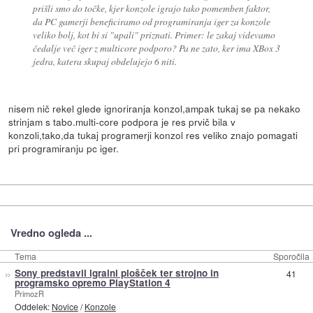
prišli smo do točke, kjer konzole igrajo tako pomemben faktor,
da PC gamerji beneficiramo od programiranja iger za konzole
veliko bolj, kot bi si "upali" priznati. Primer: le zakaj videvamo
čedalje več iger z multicore podporo? Pa ne zato, ker ima XBox 3
jedra, katera skupaj obdelujejo 6 niti.
nisem nič rekel glede ignoriranja konzol,ampak tukaj se pa nekako
strinjam s tabo.multi-core podpora je res prvič bila v
konzoli,tako,da tukaj programerji konzol res veliko znajo pomagati
pri programiranju pc iger.
Vredno ogleda ...
Tema
Sporočila
»
Sony predstavil igralni plošček ter strojno in
41
programsko opremo PlayStation 4
PrimozR
Oddelek:
Novice
/
Konzole