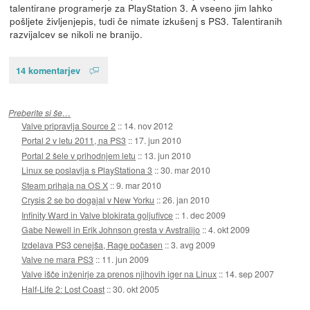
talentirane programerje za PlayStation 3. A vseeno jim lahko
pošljete življenjepis, tudi če nimate izkušenj s PS3. Talentiranih
razvijalcev se nikoli ne branijo.
14 komentarjev
Preberite si še…
Valve pripravlja Source 2
::
14. nov 2012
Portal 2 v letu 2011, na PS3
::
17. jun 2010
Portal 2 šele v prihodnjem letu
::
13. jun 2010
Linux se poslavlja s PlayStationa 3
::
30. mar 2010
Steam prihaja na OS X
::
9. mar 2010
Crysis 2 se bo dogajal v New Yorku
::
26. jan 2010
Infinity Ward in Valve blokirata goljufivce
::
1. dec 2009
Gabe Newell in Erik Johnson gresta v Avstralijo
::
4. okt 2009
Izdelava PS3 cenejša, Rage počasen
::
3. avg 2009
Valve ne mara PS3
::
11. jun 2009
Valve išče inženirje za prenos njihovih iger na Linux
::
14. sep 2007
Half-Life 2: Lost Coast
::
30. okt 2005