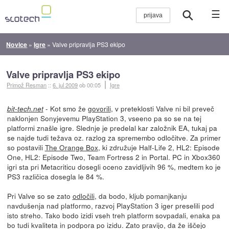
☰
Novice
»
Igre
»
Valve pripravlja PS3 ekipo
Valve pripravlja PS3 ekipo
Primož Resman
::
6. jul 2009
ob 00:05
Igre
- Kot smo že
govorili
, v preteklosti Valve ni bil preveč
bit-tech.net
naklonjen Sonyjevemu PlayStation 3, vseeno pa so se na tej
platformi znašle igre. Slednje je predelal kar založnik EA, tukaj pa
se najde tudi težava oz. razlog za spremembo odločitve. Za primer
so postavili
The Orange Box
, ki združuje Half-Life 2, HL2: Episode
One, HL2: Episode Two, Team Fortress 2 in Portal. PC in Xbox360
igri sta pri Metacriticu dosegli oceno zavidljivih 96 %, medtem ko je
PS3 različica dosegla le 84 %.
Pri Valve so se zato
odločili
, da bodo, kljub pomanjkanju
navdušenja nad platformo, razvoj PlayStation 3 iger preselili pod
isto streho. Tako bodo izidi vseh treh platform sovpadali, enaka pa
bo tudi kvaliteta in podpora po izidu. Zato pravijo, da že iščejo