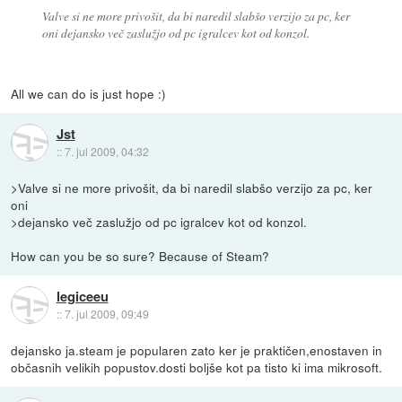
Valve si ne more privošit, da bi naredil slabšo verzijo za pc, ker
oni dejansko več zaslužjo od pc igralcev kot od konzol.
All we can do is just hope :)
Jst
::
7. jul 2009, 04:32
>Valve si ne more privošit, da bi naredil slabšo verzijo za pc, ker
oni
>dejansko več zaslužjo od pc igralcev kot od konzol.
How can you be so sure? Because of Steam?
legiceeu
::
7. jul 2009, 09:49
dejansko ja.steam je popularen zato ker je praktičen,enostaven in
občasnih velikih popustov.dosti boljše kot pa tisto ki ima mikrosoft.