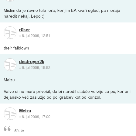
Mislim da je ravno tule fora, ker jim EA kvari ugled, pa morajo
naredit nekaj. Lepo :)
r0ker
::
6. jul 2009, 12:51
their falldown
destroyer2k
::
6. jul 2009, 15:52
Meizu
Valve si ne more privošit, da bi naredil slabšo verzijo za pc, ker oni
dejansko več zaslužjo od pc igralcev kot od konzol.
Meizu
::
6. jul 2009, 17:00
Meizu