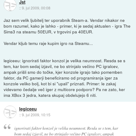
Jst
::
9. jul 2009, 00:08
Jaz sem velik ljubitelj ter uporabnik Steam-a. Vendar nikakor ne
bom razumel, kako je lahko - primer, ki je sedaj aktualen - igra The
Sims3 na steamu 50EUR, v trgovini pa 40EUR.
Vendar kljub temu raje kupim igro na Steamu...
legiceeu: ignorirati faktor konzol je velika neumnost. Resda se s
tem, kar bom sedaj izjavil, ne bo strinjalo večino PC igralcev,
ampak prišli smo do točke, kjer konzole igrajo tako pomemben
faktor, da PC gamerji beneficiramo od programiranja iger za
konzole veliko bolj, kot bi si "upali" priznati. Primer: le zakaj
videvamo čedalje več iger z multicore podporo? Pa ne zato, ker
ima XBox 3 jedra, katera skupaj obdelujejo 6 niti.
legiceeu
::
9. jul 2009, 10:15
ignorirati faktor konzol je velika neumnost. Resda se s tem, kar
bom sedaj izjavil, ne bo strinjalo večino PC igralcev, ampak