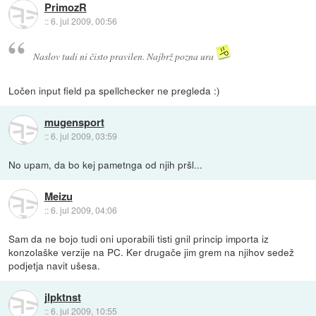
PrimozR
::
6. jul 2009, 00:56
Naslov tudi ni čisto pravilen. Najbrž pozna ura
Ločen input field pa spellchecker ne pregleda :)
mugensport
::
6. jul 2009, 03:59
No upam, da bo kej pametnga od njih pršl...
Meizu
::
6. jul 2009, 04:06
Sam da ne bojo tudi oni uporabili tisti gnil princip importa iz
konzolaške verzije na PC. Ker drugače jim grem na njihov sedež
podjetja navit ušesa.
jlpktnst
::
6. jul 2009, 10:55