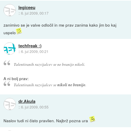
legiceeu
::
6. jul 2009, 00:17
zanimivo se je valve odločil in me prav zanima kako jim bo kaj
uspelo
techfreak :)
::
6. jul 2009, 00:21
Talentiranih razvijalcev se ne branijo nikoli.
A ni bolj prav:
Talentiranih razvijalcev se
nikoli ne branijo
.
dr.Akula
::
6. jul 2009, 00:55
Naslov tudi ni čisto pravilen. Najbrž pozna ura