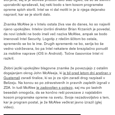
uporabniki spraševali, kaj neki bodo s tem kosom programske
opreme sploh storili. Intel se ni dal motiti in je iz njega dejansko
napravil, kar se je storiti dalo.
Znamka McAfee je v Intelu ostala živa vse do danes, ko so najavili
njeno upokojitev. Intelov izvršni direktor Brian Krzanich je povedal,
da novi izdelki ne bodo imeli več naziva McAfee, ampak se bodo
imenovali Intel Security. Logotip z rdečim ščitom bo ostala,
spremenilo se bo le ime. Drugih sprememb ne bo, serija bo še
vedno vzdrževana, bo pa Intel nekatere dele brezplačno ponudil
za mobilne naprave (iOS in Android). Točne časovnice Intel ni
razkril.
Zlobni jeziki upokojitev blagovne znamke že povezujejo z ostalim
dogajanjem okrog John McAfeeja, ki
je bil pred letom dni aretiran v
Guatemali
zaradi tiralice, ki so jo za njim zaradi drog razpisali v
Belizeju. Na koncu so po zdravstvenih in pravnih zapletih izgnali v
ZDA. In tudi McAfee
je zadovoljen s potezo
, saj mu po lastnih
besedah omogoča, da se končno reši povezave z najslabšim
kosom programske opreme na svetu. Svoje nezadovoljstvo s tem,
kar je program postal, je že McAfee večkrat javno izrazil (glej
video).