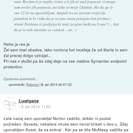
ratu. Recimo ti je najdu viruse a ti jih ni znal popucat. si mogu
sam ročno jih popucat...no take so moje izkušnje..tko da ga že
ene 12 let ne uporabljam. Ampak res ne morem verjet da
ponekod še kr vidm da je recimo stran potrjena kot pristna z
strani Nortona oz podjetja ki stoji za njim (neki na S ane?) ... kot
da je to nek sinonim za varnost ....ni. :)
Hehe ja res je.
Žal sem imel obadva, tako nortona kot mcafeja že od štarta in sem
žal precej dolgo vztrajal...
Pri nas v službi pa še zdaj dajo na vse mašine Symantec endpoint
protection.
Zgodovina sprememb…
spremenilo:
Relanium
(
8. jan 2014 ob 07:12
)
Luwigana
::
8. jan 2014, 11:55
Leta nazaj sem uporabljal Norton zaščito, dokler ni postal
požrešen. Seveda, nekatere viruse sem moral brisati v dos-u. Zdaj
uporabljam Avast, še za enkrat . Kar pa se tiče McAfeep zaščita pa