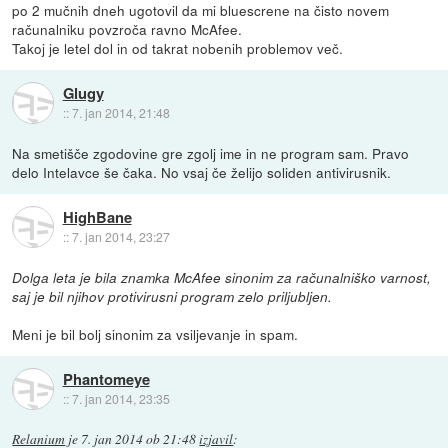
po 2 mučnih dneh ugotovil da mi bluescrene na čisto novem
računalniku povzroča ravno McAfee.
Takoj je letel dol in od takrat nobenih problemov več.
Glugy
::
7. jan 2014, 21:48
Na smetišče zgodovine gre zgolj ime in ne program sam. Pravo
delo Intelavce še čaka. No vsaj če želijo soliden antivirusnik.
HighBane
::
7. jan 2014, 23:27
Dolga leta je bila znamka McAfee sinonim za računalniško varnost,
saj je bil njihov protivirusni program zelo priljubljen.
Meni je bil bolj sinonim za vsiljevanje in spam.
Phantomeye
::
7. jan 2014, 23:35
Relanium
je
7. jan 2014 ob 21:48
izjavil
: