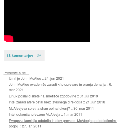
18 komentarjev
Preberite si še…
Umrl je John McAfee
::
24. jun 2021
John McAfee ovaden še zaradi kriptoprevare in pranja denarja
::
6.
mar 2021
Linux poslal diskete na smetišče zgodovine
::
31. jul 2019
Intel zaradi afere ostal brez izvršnega direktorja
::
21. jun 2018
McAfeejeva spletna stran polna lukenj?
::
30. mar 2011
Intel dokončal prevzem McAfeeja
::
1. mar 2011
Evropska komisija odobrila Intelov prevzem McAfeeja pod določenimi
pogoji
::
27. jan 2011