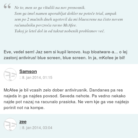
Ne to, men so ga vštulili na nov prenosnik.
Sem ga imel namen uporabljat dokler ne poteče trial, ampak
sem po 2 mučnih dneh ugotovil da mi bluescrene na čisto novem
računalniku povzroča ravno McAfee.
Takoj je letel dol in od takrat nobenih problemov več.
Eve, vedel sem! Jaz sem si kupil lenovo. kup bloatware-a... o lej
zastonj antivirus! blue screen, blue screen. In ja, mKofee je bil!
Samson
::
8. jan 2014, 01:15
McAfee je bil vcasih zelo dober antivirusnik. Dandanes pa res
najeda in ga najdes povsod. Seveda nehote. Pa vedno nekako
najde pot nazaj na racunalo prasicka. Ne vem kje ga vse najdejo
porinit not na kompe.
zee
::
8. jan 2014, 03:04