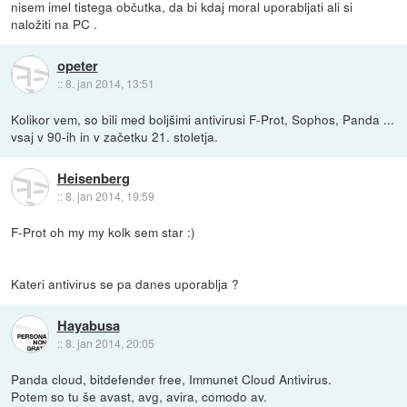
nisem imel tistega občutka, da bi kdaj moral uporabljati ali si
naložiti na PC .
opeter
::
8. jan 2014, 13:51
Kolikor vem, so bili med boljšimi antivirusi F-Prot, Sophos, Panda ...
vsaj v 90-ih in v začetku 21. stoletja.
Heisenberg
::
8. jan 2014, 19:59
F-Prot oh my my kolk sem star :)
Kateri antivirus se pa danes uporablja ?
Hayabusa
::
8. jan 2014, 20:05
Panda cloud, bitdefender free, Immunet Cloud Antivirus.
Potem so tu še avast, avg, avira, comodo av.