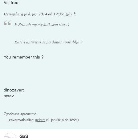
Vsi free.
Heisenberg
je
8. jan 2014 ob 19:59
izjavil
:
F-Prot oh my my kolk sem star :)
Kateri antivirus se pa danes uporablja ?
You remember this ?
dinozaver:
msav
Zgodovina sprememb…
zavarovalo slike:
gzibret
(
9. jan 2014 ob 12:21
)
GaS