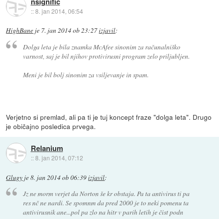
nsignific
::
8. jan 2014, 06:54
HighBane
je
7. jan 2014 ob 23:27
izjavil
:
Dolga leta je bila znamka McAfee sinonim za računalniško
varnost, saj je bil njihov protivirusni program zelo priljubljen.
Meni je bil bolj sinonim za vsiljevanje in spam.
Verjetno si premlad, ali pa ti je tuj koncept fraze "dolga leta". Drugo
je običajno posledica prvega.
Relanium
::
8. jan 2014, 07:12
Glugy
je
8. jan 2014 ob 06:39
izjavil
:
Jz ne morm verjet da Norton še kr obstaja. Pa ta antivirus ti pa
res nč ne nardi. Se spomnm da pred 2000 je to neki pomenu ta
antivirusnik ane...pol pa zlo na hitr v parih letih je čist podn