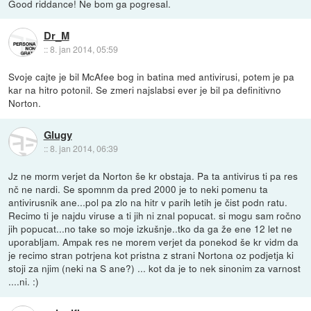
Good riddance! Ne bom ga pogresal.
Dr_M
::
8. jan 2014, 05:59
Svoje cajte je bil McAfee bog in batina med antivirusi, potem je pa
kar na hitro potonil. Se zmeri najslabsi ever je bil pa definitivno
Norton.
Glugy
::
8. jan 2014, 06:39
Jz ne morm verjet da Norton še kr obstaja. Pa ta antivirus ti pa res
nč ne nardi. Se spomnm da pred 2000 je to neki pomenu ta
antivirusnik ane...pol pa zlo na hitr v parih letih je čist podn ratu.
Recimo ti je najdu viruse a ti jih ni znal popucat. si mogu sam ročno
jih popucat...no take so moje izkušnje..tko da ga že ene 12 let ne
uporabljam. Ampak res ne morem verjet da ponekod še kr vidm da
je recimo stran potrjena kot pristna z strani Nortona oz podjetja ki
stoji za njim (neki na S ane?) ... kot da je to nek sinonim za varnost
....ni. :)