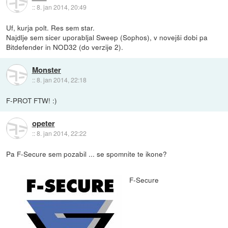
::
8. jan 2014, 20:49
Uf, kurja polt. Res sem star.
Najdlje sem sicer uporabljal Sweep (Sophos), v novejši dobi pa
Bitdefender in NOD32 (do verzije 2).
Monster
::
8. jan 2014, 22:18
F-PROT FTW! :)
opeter
::
8. jan 2014, 22:22
Pa F-Secure sem pozabil ... se spomnite te ikone?
F-Secure