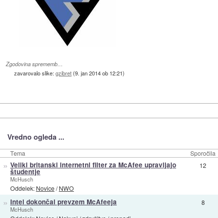
Zgodovina sprememb…
zavarovalo slike:
gzibret
(
9. jan 2014 ob 12:21
)
Vredno ogleda ...
Tema
Sporočila
»
Veliki britanski internetni filter za McAfee upravljajo
12
študentje
McHusch
Oddelek:
Novice
/
NWO
»
Intel dokončal prevzem McAfeeja
8
McHusch