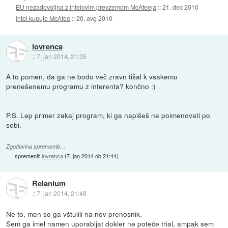
EU nezadovoljna z Intelovim prevzemom McAfeeja
::
21. dec 2010
Intel kupuje McAfee
::
20. avg 2010
lovrenca
::
7. jan 2014, 21:35
A to pomen, da ga ne bodo več zravn tišal k vsakemu
prenešenemu programu z interenta? končno :)
P.S. Lep primer zakaj program, ki ga napišeš ne poimenovati po
sebi.
Zgodovina sprememb…
spremenil:
lovrenca
(
7. jan 2014 ob 21:44
)
Relanium
::
7. jan 2014, 21:48
Ne to, men so ga vštulili na nov prenosnik.
Sem ga imel namen uporabljat dokler ne poteče trial, ampak sem