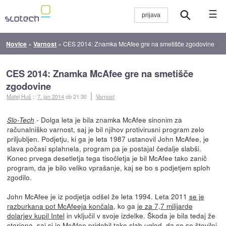
☰
Novice
»
Varnost
»
CES 2014: Znamka McAfee gre na smetišče zgodovine
CES 2014: Znamka McAfee gre na smetišče
zgodovine
Matej Huš
::
7. jan 2014
ob 21:30
Varnost
- Dolga leta je bila znamka McAfee sinonim za
Slo-Tech
računalniško varnost, saj je bil njihov protivirusni program zelo
priljubljen. Podjetju, ki ga je leta 1987 ustanovil John McAfee, je
slava počasi splahnela, program pa je postajal čedalje slabši.
Konec prvega desetletja tega tisočletja je bil McAfee tako zanič
program, da je bilo veliko vprašanje, kaj se bo s podjetjem sploh
zgodilo.
John McAfee je iz podjetja odšel že leta 1994. Leta 2011
se je
razburkana pot McAfeeja končala
, ko ga
je za 7,7 milijarde
dolarjev kupil Intel
in vključil v svoje izdelke. Škoda je bila tedaj že
storjena, saj si je McAfee pridobil tako slab ugled, da so se številni