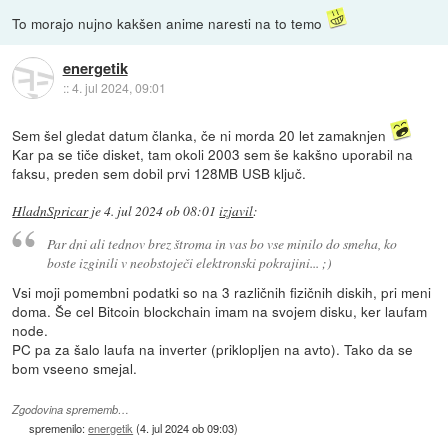
To morajo nujno kakšen anime naresti na to temo
energetik
::
4. jul 2024, 09:01
Sem šel gledat datum članka, če ni morda 20 let zamaknjen
Kar pa se tiče disket, tam okoli 2003 sem še kakšno uporabil na
faksu, preden sem dobil prvi 128MB USB ključ.
HladnSpricar
je
4. jul 2024 ob 08:01
izjavil
:
Par dni ali tednov brez štroma in vas bo vse minilo do smeha, ko
boste izginili v neobstoječi elektronski pokrajini... ;)
Vsi moji pomembni podatki so na 3 različnih fizičnih diskih, pri meni
doma. Še cel Bitcoin blockchain imam na svojem disku, ker laufam
node.
PC pa za šalo laufa na inverter (priklopljen na avto). Tako da se
bom vseeno smejal.
Zgodovina sprememb…
spremenilo:
energetik
(
4. jul 2024 ob 09:03
)