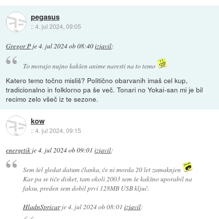
pegasus
::
4. jul 2024, 09:05
Gregor P
je
4. jul 2024 ob 08:40
izjavil
:
To morajo nujno kakšen anime naresti na to temo
Katero temo točno misliš? Politično obarvanih imaš cel kup,
tradicionalno in folklorno pa še več. Tonari no Yokai-san mi je bil
recimo zelo všeč iz te sezone.
kow
::
4. jul 2024, 09:15
energetik
je
4. jul 2024 ob 09:01
izjavil
:
Sem šel gledat datum članka, če ni morda 20 let zamaknjen
Kar pa se tiče disket, tam okoli 2003 sem še kakšno uporabil na
faksu, preden sem dobil prvi 128MB USB ključ.
HladnSpricar
je
4. jul 2024 ob 08:01
izjavil
: