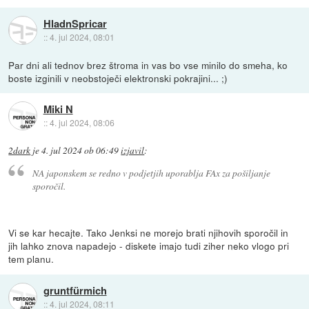
HladnSpricar
::
4. jul 2024, 08:01
Par dni ali tednov brez štroma in vas bo vse minilo do smeha, ko
boste izginili v neobstoječi elektronski pokrajini... ;)
Miki N
::
4. jul 2024, 08:06
2dark
je
4. jul 2024 ob 06:49
izjavil
:
NA japonskem se redno v podjetjih uporablja FAx za pošiljanje
sporočil.
Vi se kar hecajte. Tako Jenksi ne morejo brati njihovih sporočil in
jih lahko znova napadejo - diskete imajo tudi ziher neko vlogo pri
tem planu.
gruntfürmich
::
4. jul 2024, 08:11