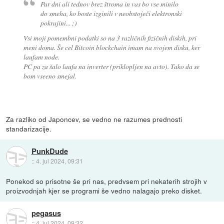
Par dni ali tednov brez štroma in vas bo vse minilo
do smeha, ko boste izginili v neobstoječi elektronski
pokrajini... ;)
Vsi moji pomembni podatki so na 3 različnih fizičnih diskih, pri
meni doma. Še cel Bitcoin blockchain imam na svojem disku, ker
laufam node.
PC pa za šalo laufa na inverter (priklopljen na avto). Tako da se
bom vseeno smejal.
Za razliko od Japoncev, se vedno ne razumes prednosti
standarizacije.
PunkDude
::
4. jul 2024, 09:31
Ponekod so prisotne še pri nas, predvsem pri nekaterih strojih v
proizvodnjah kjer se programi še vedno nalagajo preko disket.
pegasus
::
4. jul 2024, 09:32