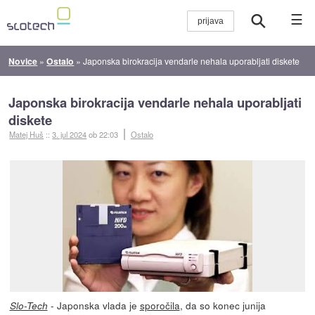
☰
Novice
»
Ostalo
»
Japonska birokracija vendarle nehala uporabljati diskete
Japonska birokracija vendarle nehala uporabljati
diskete
Matej Huš
::
3. jul 2024
ob 22:03
Ostalo
- Japonska vlada je
sporočila
, da so konec junija
Slo-Tech