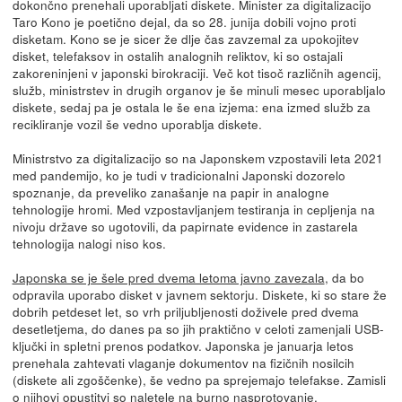
dokončno prenehali uporabljati diskete. Minister za digitalizacijo
Taro Kono je poetično dejal, da so 28. junija dobili vojno proti
disketam. Kono se je sicer že dlje čas zavzemal za upokojitev
disket, telefaksov in ostalih analognih reliktov, ki so ostajali
zakoreninjeni v japonski birokraciji. Več kot tisoč različnih agencij,
služb, ministrstev in drugih organov je še minuli mesec uporabljalo
diskete, sedaj pa je ostala le še ena izjema: ena izmed služb za
recikliranje vozil še vedno uporablja diskete.
Ministrstvo za digitalizacijo so na Japonskem vzpostavili leta 2021
med pandemijo, ko je tudi v tradicionalni Japonski dozorelo
spoznanje, da preveliko zanašanje na papir in analogne
tehnologije hromi. Med vzpostavljanjem testiranja in cepljenja na
nivoju države so ugotovili, da papirnate evidence in zastarela
tehnologija nalogi niso kos.
Japonska se je šele pred dvema letoma javno zavezala
, da bo
odpravila uporabo disket v javnem sektorju. Diskete, ki so stare že
dobrih petdeset let, so vrh priljubljenosti doživele pred dvema
desetletjema, do danes pa so jih praktično v celoti zamenjali USB-
ključki in spletni prenos podatkov. Japonska je januarja letos
prenehala zahtevati vlaganje dokumentov na fizičnih nosilcih
(diskete ali zgoščenke), še vedno pa sprejemajo telefakse. Zamisli
o njihovi opustitvi so naletele na burno nasprotovanje.