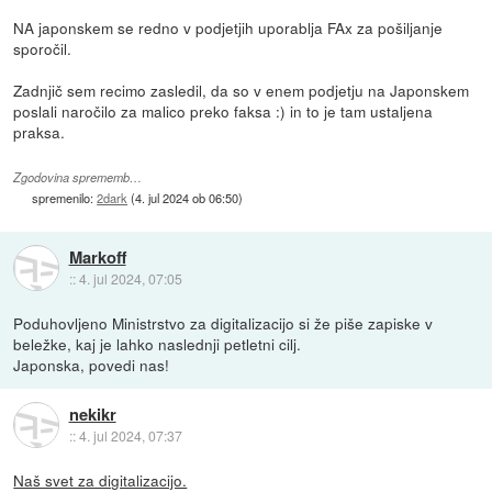
NA japonskem se redno v podjetjih uporablja FAx za pošiljanje
sporočil.
Zadnjič sem recimo zasledil, da so v enem podjetju na Japonskem
poslali naročilo za malico preko faksa :) in to je tam ustaljena
praksa.
Zgodovina sprememb…
spremenilo:
2dark
(
4. jul 2024 ob 06:50
)
Markoff
::
4. jul 2024, 07:05
Poduhovljeno Ministrstvo za digitalizacijo si že piše zapiske v
beležke, kaj je lahko naslednji petletni cilj.
Japonska, povedi nas!
nekikr
::
4. jul 2024, 07:37
Naš svet za digitalizacijo.