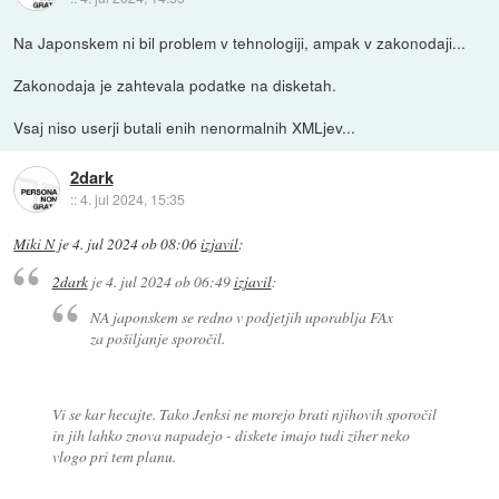
Na Japonskem ni bil problem v tehnologiji, ampak v zakonodaji...
Zakonodaja je zahtevala podatke na disketah.
Vsaj niso userji butali enih nenormalnih XMLjev...
2dark
::
4. jul 2024, 15:35
Miki N
je
4. jul 2024 ob 08:06
izjavil
:
2dark
je
4. jul 2024 ob 06:49
izjavil
:
NA japonskem se redno v podjetjih uporablja FAx
za pošiljanje sporočil.
Vi se kar hecajte. Tako Jenksi ne morejo brati njihovih sporočil
in jih lahko znova napadejo - diskete imajo tudi ziher neko
vlogo pri tem planu.