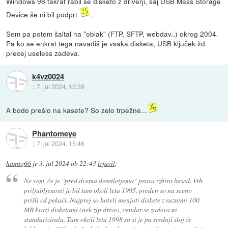
Windows 98 takrat rabil še disketo z driverji, saj USB Mass Storage
Device še ni bil podprt
.
Sem pa potem šaltal na "oblak" (FTP, SFTP, webdav..) okrog 2004.
Pa ko se enkrat tega navadiš je vsaka disketa, USB ključek itd.
precej useless zadeva.
k4vz0024
::
7. jul 2024, 15:39
A bodo prešlo na kasete? So zelo trpežne...
Phantomeye
::
7. jul 2024, 15:46
hamez66
je
3. jul 2024 ob 22:43
izjavil
:
Ne vem, če je "pred dvema desetletjema" prava izbira besed. Vrh
priljubljenosti je bil tam okoli leta 1995, preden so na sceno
prišli cd pekači. Najprej so hoteli menjati diskete z raznimi 100
MB kvazi disketami (nek zip drive), vendar se zadeva ni
standarizirala. Tam okoli leta 1998 so si je pa srednji sloj že