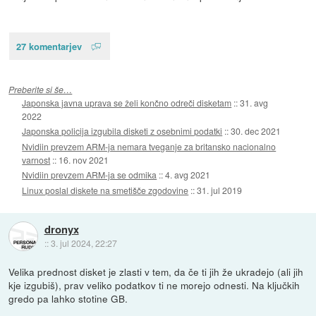
27 komentarjev
Preberite si še…
Japonska javna uprava se želi končno odreči disketam
::
31. avg
2022
Japonska policija izgubila disketi z osebnimi podatki
::
30. dec 2021
Nvidiin prevzem ARM-ja nemara tveganje za britansko nacionalno
varnost
::
16. nov 2021
Nvidiin prevzem ARM-ja se odmika
::
4. avg 2021
Linux poslal diskete na smetišče zgodovine
::
31. jul 2019
dronyx
::
3. jul 2024, 22:27
Velika prednost disket je zlasti v tem, da če ti jih že ukradejo (ali jih
kje izgubiš), prav veliko podatkov ti ne morejo odnesti. Na ključkih
gredo pa lahko stotine GB.