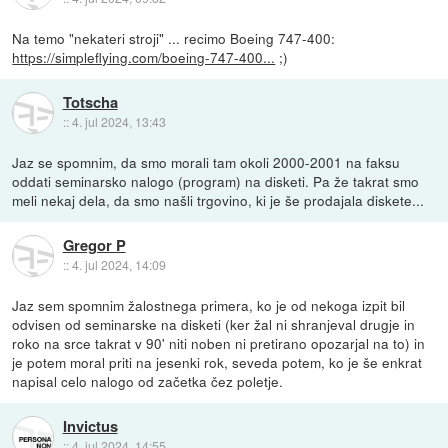
Na temo "nekateri stroji" ... recimo Boeing 747-400:
https://simpleflying.com/boeing-747-400...
;)
Totscha
::
4. jul 2024, 13:43
Jaz se spomnim, da smo morali tam okoli 2000-2001 na faksu
oddati seminarsko nalogo (program) na disketi. Pa že takrat smo
meli nekaj dela, da smo našli trgovino, ki je še prodajala diskete...
Gregor P
::
4. jul 2024, 14:09
Jaz sem spomnim žalostnega primera, ko je od nekoga izpit bil
odvisen od seminarske na disketi (ker žal ni shranjeval drugje in
roko na srce takrat v 90' niti noben ni pretirano opozarjal na to) in
je potem moral priti na jesenki rok, seveda potem, ko je še enkrat
napisal celo nalogo od začetka čez poletje.
Invictus
::
4. jul 2024, 14:55