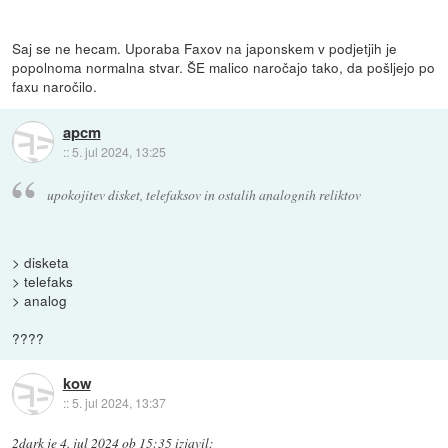
Saj se ne hecam. Uporaba Faxov na japonskem v podjetjih je
popolnoma normalna stvar. ŠE malico naročajo tako, da pošljejo po
faxu naročilo.
apcm
::
5. jul 2024, 13:25
upokojitev disket, telefaksov in ostalih analognih reliktov
> disketa
> telefaks
> analog
????
kow
::
5. jul 2024, 13:37
2dark
je
4. jul 2024 ob 15:35
izjavil
: