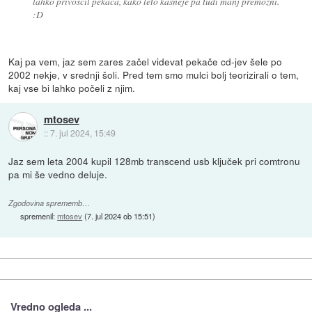
lahko privoščil pekača, kako leto kasneje pa tudi manj premožni.
:D
Kaj pa vem, jaz sem zares začel videvat pekače cd-jev šele po
2002 nekje, v srednji šoli. Pred tem smo mulci bolj teorizirali o tem,
kaj vse bi lahko počeli z njim.
mtosev
::
7. jul 2024, 15:49
Jaz sem leta 2004 kupil 128mb transcend usb ključek pri comtronu
pa mi še vedno deluje.
Zgodovina sprememb…
spremenil:
mtosev
(
7. jul 2024 ob 15:51
)
Vredno ogleda ...