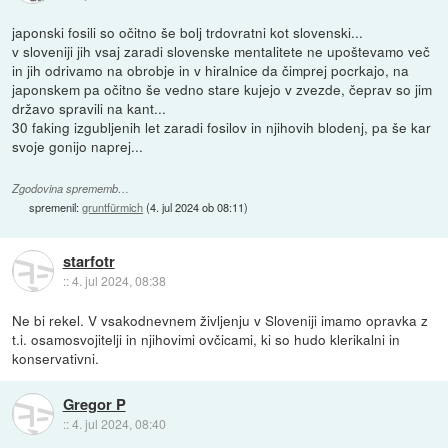
japonski fosili so očitno še bolj trdovratni kot slovenski...
v sloveniji jih vsaj zaradi slovenske mentalitete ne upoštevamo več
in jih odrivamo na obrobje in v hiralnice da čimprej pocrkajo, na
japonskem pa očitno še vedno stare kujejo v zvezde, čeprav so jim
državo spravili na kant...
30 faking izgubljenih let zaradi fosilov in njihovih blodenj, pa še kar
svoje gonijo naprej...
Zgodovina sprememb…
spremenil:
gruntfürmich
(
4. jul 2024 ob 08:11
)
starfotr
::
4. jul 2024, 08:38
Ne bi rekel. V vsakodnevnem življenju v Sloveniji imamo opravka z
t.i. osamosvojitelji in njihovimi ovčicami, ki so hudo klerikalni in
konservativni.
Gregor P
::
4. jul 2024, 08:40