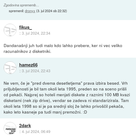
Zgodovina sprememb…
spremenil:
dronyx
(
3. jul 2024 ob 22:32
)
fikus_
::
3. jul 2024, 22:34
Dandanašnji juh tudi malo kdo lahko prebere, ker ni vec veliko
racunalnikov z disketniki.
hamez66
::
3. jul 2024, 22:43
Ne vem, če je "pred dvema desetletjema" prava izbira besed. Vrh
priljubljenosti je bil tam okoli leta 1995, preden so na sceno prišli
cd pekači. Najprej so hoteli menjati diskete z raznimi 100 MB kvazi
disketami (nek zip drive), vendar se zadeva ni standarizirala. Tam
okoli leta 1998 so si je pa srednji sloj že lahko privoščil pekača,
kako leto kasneje pa tudi manj premožni. :D
2dark
::
4. jul 2024, 06:49