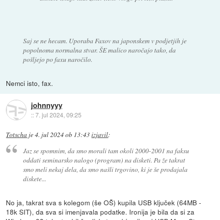
Saj se ne hecam. Uporaba Faxov na japonskem v podjetjih je
popolnoma normalna stvar. ŠE malico naročajo tako, da
pošljejo po faxu naročilo.
Nemci isto, fax.
johnnyyy
::
7. jul 2024, 09:25
Totscha
je
4. jul 2024 ob 13:43
izjavil
:
Jaz se spomnim, da smo morali tam okoli 2000-2001 na faksu
oddati seminarsko nalogo (program) na disketi. Pa že takrat
smo meli nekaj dela, da smo našli trgovino, ki je še prodajala
diskete...
No ja, takrat sva s kolegom (še OŠ) kupila USB ključek (64MB -
18k SIT), da sva si imenjavala podatke. Ironija je bila da si za