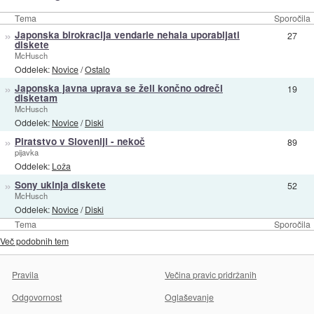
Tema
Sporočila
»
Japonska birokracija vendarle nehala uporabljati
27
diskete
McHusch
Oddelek:
Novice
/
Ostalo
»
Japonska javna uprava se želi končno odreči
19
disketam
McHusch
Oddelek:
Novice
/
Diski
»
Piratstvo v Sloveniji - nekoč
89
pijavka
Oddelek:
Loža
»
Sony ukinja diskete
52
McHusch
Oddelek:
Novice
/
Diski
Tema
Sporočila
Več podobnih tem
Pravila
Večina pravic pridržanih
Odgovornost
Oglaševanje