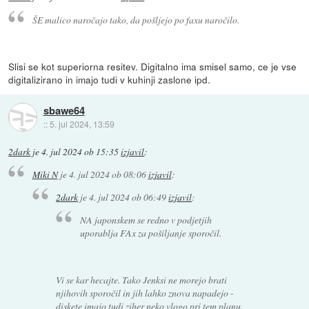
ŠE malico naročajo tako, da pošljejo po faxu naročilo.
Slisi se kot superiorna resitev. Digitalno ima smisel samo, ce je vse
digitalizirano in imajo tudi v kuhinji zaslone ipd.
sbawe64
::
5. jul 2024, 13:59
2dark
je
4. jul 2024 ob 15:35
izjavil
:
Miki N
je
4. jul 2024 ob 08:06
izjavil
:
2dark
je
4. jul 2024 ob 06:49
izjavil
:
NA japonskem se redno v podjetjih
uporablja FAx za pošiljanje sporočil.
Vi se kar hecajte. Tako Jenksi ne morejo brati
njihovih sporočil in jih lahko znova napadejo -
diskete imajo tudi ziher neko vlogo pri tem planu.