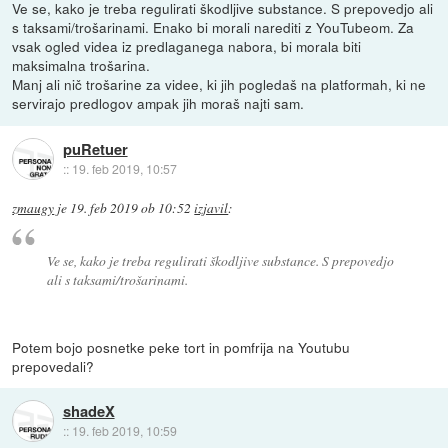
Ve se, kako je treba regulirati škodljive substance. S prepovedjo ali
s taksami/trošarinami. Enako bi morali narediti z YouTubeom. Za
vsak ogled videa iz predlaganega nabora, bi morala biti
maksimalna trošarina.
Manj ali nič trošarine za videe, ki jih pogledaš na platformah, ki ne
servirajo predlogov ampak jih moraš najti sam.
puRetuer
::
19. feb 2019, 10:57
zmaugy
je
19. feb 2019 ob 10:52
izjavil
:
Ve se, kako je treba regulirati škodljive substance. S prepovedjo
ali s taksami/trošarinami.
Potem bojo posnetke peke tort in pomfrija na Youtubu
prepovedali?
shadeX
::
19. feb 2019, 10:59