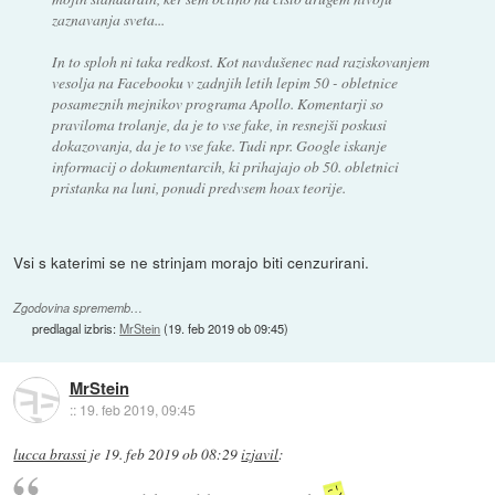
zaznavanja sveta...
In to sploh ni taka redkost. Kot navdušenec nad raziskovanjem
vesolja na Facebooku v zadnjih letih lepim 50 - obletnice
posameznih mejnikov programa Apollo. Komentarji so
praviloma trolanje, da je to vse fake, in resnejši poskusi
dokazovanja, da je to vse fake. Tudi npr. Google iskanje
informacij o dokumentarcih, ki prihajajo ob 50. obletnici
pristanka na luni, ponudi predvsem hoax teorije.
Vsi s katerimi se ne strinjam morajo biti cenzurirani.
Zgodovina sprememb…
predlagal izbris:
MrStein
(
19. feb 2019 ob 09:45
)
MrStein
::
19. feb 2019, 09:45
lucca brassi
je
19. feb 2019 ob 08:29
izjavil
: