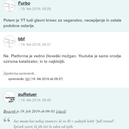
Furbo
::
19. feb 2019, 09:26
Potem je YT tudi glavni krivec za veganstvo, necepljenje in ostale
podobne oslarije.
bbf
::
19. feb 2019, 09:37
Ne. Platforma je vedno človeški možgan. Youtube je samo orodje
oziroma katalizator, in to najbloljši.
Zgodovina sprememb…
spremenilo:
bbf
(
19. feb 2019 ob 09:37
)
puRetuer
::
19. feb 2019, 09:45
Bwaze6
je
19. feb 2019 ob 09:01
izjavil
:
Jaz imam kar nekaj znancev, ki so šli v zadnjih letih "full retard".
Spisek zarot, ki jih širi le eden od njih: