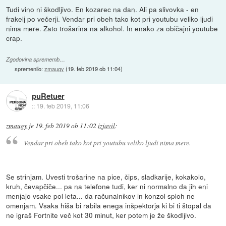
Tudi vino ni škodljivo. En kozarec na dan. Ali pa slivovka - en
frakelj po večerji. Vendar pri obeh tako kot pri youtubu veliko ljudi
nima mere. Zato trošarina na alkohol. In enako za običajni youtube
crap.
Zgodovina sprememb…
spremenilo:
zmaugy
(
19. feb 2019 ob 11:04
)
puRetuer
::
19. feb 2019, 11:06
zmaugy
je
19. feb 2019 ob 11:02
izjavil
:
Vendar pri obeh tako kot pri youtubu veliko ljudi nima mere.
Se strinjam. Uvesti trošarine na pice, čips, sladkarije, kokakolo,
kruh, čevapčiče... pa na telefone tudi, ker ni normalno da jih eni
menjajo vsake pol leta... da računalnikov in konzol sploh ne
omenjam. Vsaka hiša bi rabila enega inšpektorja ki bi ti štopal da
ne igraš Fortnite več kot 30 minut, ker potem je že škodljivo.