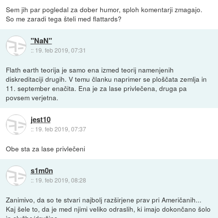
Sem jih par pogledal za dober humor, sploh komentarji zmagajo.
So me zaradi tega šteli med flattards?
"NaN"
::
19. feb 2019, 07:31
Flath earth teorija je samo ena izmed teorij namenjenih
diskreditaciji drugih. V temu članku naprimer se ploščata zemlja in
11. september enačita. Ena je za lase privlečena, druga pa
povsem verjetna.
jest10
::
19. feb 2019, 07:37
Obe sta za lase privlečeni
s1m0n
::
19. feb 2019, 08:28
Zanimivo, da so te stvari najbolj razširjene prav pri Američanih...
Kaj šele to, da je med njimi veliko odraslih, ki imajo dokončano šolo