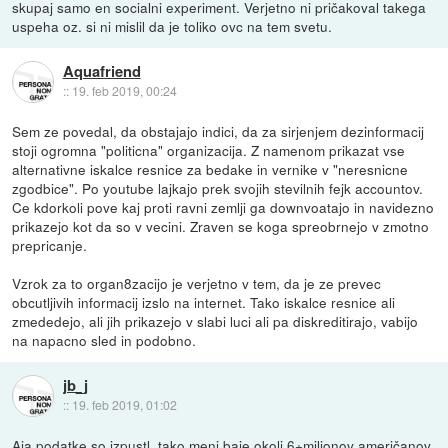
skupaj samo en socialni experiment. Verjetno ni pričakoval takega
uspeha oz. si ni mislil da je toliko ovc na tem svetu.
Aquafriend
::
19. feb 2019, 00:24
Sem ze povedal, da obstajajo indici, da za sirjenjem dezinformacij
stoji ogromna "politicna" organizacija. Z namenom prikazat vse
alternativne iskalce resnice za bedake in vernike v "neresnicne
zgodbice". Po youtube lajkajo prek svojih stevilnih fejk accountov.
Ce kdorkoli pove kaj proti ravni zemlji ga downvoatajo in navidezno
prikazejo kot da so v vecini. Zraven se koga spreobrnejo v zmotno
prepricanje.
Vzrok za to organ8zacijo je verjetno v tem, da je ze prevec
obcutljivih informacij izslo na internet. Tako iskalce resnice ali
zmededejo, ali jih prikazejo v slabi luci ali pa diskreditirajo, vabijo
na napacno sled in podobno.
jb_j
::
19. feb 2019, 01:02
Aja podatke so izpustl, tako meni baje okoli 6+miljonov američanov.