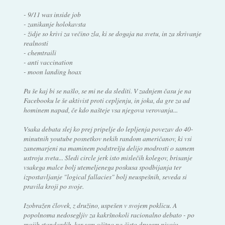
- 9/11 was inside job
- zanikanje holokavsta
- židje so krivi za večino zla, ki se dogaja na svetu, in za skrivanje
realnosti
- chemtraili
- anti vaccination
- moon landing hoax
Pa še kaj bi se našlo, se mi ne da slediti. V zadnjem času je na
Facebooku le še aktivist proti cepljenju, in joka, da gre za ad
hominem napad, če kdo našteje vsa njegova verovanja...
Vsaka debata slej ko prej pripelje do lepljenja povezav do 40-
minutnih youtube posnetkov nekih random američanov, ki vsi
zanemarjeni na maminem podstrešju delijo modrosti o samem
ustroju sveta... Sledi circle jerk isto mislečih kolegov, brisanje
vsakega malce bolj utemeljenega poskusa spodbijanja ter
izpostavljanje "logical fallacies" bolj neuspešnih, seveda si
pravila kroji po svoje.
Izobražen človek, z družino, uspešen v svojem poklicu. A
popolnoma nedosegljiv za kakršnokoli racionalno debato - po
mojih standardih, ker sem očitno na čisto drugem nivoju