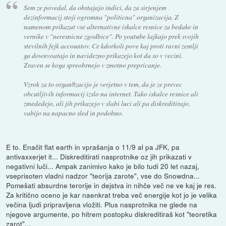
Sem ze povedal, da obstajajo indici, da za sirjenjem
dezinformacij stoji ogromna "politicna" organizacija. Z
namenom prikazat vse alternativne iskalce resnice za bedake in
vernike v "neresnicne zgodbice". Po youtube lajkajo prek svojih
stevilnih fejk accountov. Ce kdorkoli pove kaj proti ravni zemlji
ga downvoatajo in navidezno prikazejo kot da so v vecini.
Zraven se koga spreobrnejo v zmotno prepricanje.
Vzrok za to organ8zacijo je verjetno v tem, da je ze prevec
obcutljivih informacij izslo na internet. Tako iskalce resnice ali
zmededejo, ali jih prikazejo v slabi luci ali pa diskreditirajo,
vabijo na napacno sled in podobno.
E to. Enačit flat earth in vprašanja o 11/9 al pa JFK, pa
antivaxxerjet it... Diskreditirati nasprotnike oz jih prikazati v
negativni luči... Ampak zanimivo kako je bilo tudi 20 let nazaj,
vseprisoten vladni nadzor "teorija zarote", vse do Snowdna...
Pomešati absurdne terorije in dejstva in nihče več ne ve kaj je res.
Za kritično oceno je kar naenkrat treba več energije kot jo je velika
večina ljudi pripravljena vložiti. Plus nasprotnika ne glede na
njegove argumente, po hitrem postopku diskreditiraš kot "teoretika
zarot"...