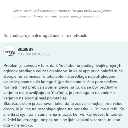
ker so. čisto vsak katerega poznam je izredno nizko inteligenten
in mu niso niti osnove jasne. izredno nerazgledana raja...
Ne znaš sprejemati drugačnosti in raznolikosti.
zmaugy
::
19. feb 2019, 10:52
Problem je seveda v tem, da ti YouTube na podlagi tvojih prejšnjih
ogledov predlaga cel zaslon videov. In ko si app prvič naložiš in če
Google ne ve ničesar o tebi, potem ti predlaga najbolj gledane
videe iz posameznih kategorij (glede na statistično porazdelitev
"pameti" med prebivalstvom in glede na to, da se bolj produktivni
verjetno manj svaljkajo po YouTubu, je predlagano na začetku
verjetno na spodnji meji povprečja).
Skratka, sistem je zasnovan tako, da te zasvoji z najbolj trdo video
drogo, ki jo ima na razpolago glede na podatke, ki jih ima o tebi. Ko
si enkrat ujet, pa ti sam menja infuzijo, ker ve, kaj hočeš. In tudi če
bi želel kaj drugega, ampak se ti ne ljubi vtipkati v search, te lepo
drži v mehurčku.