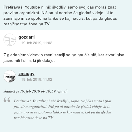
Pretiravaš. Youtube ni nič škodljiv, samo svoj čas moraš znat
pravilno organizirat. Nič pa ni narobe če gledaš videje, ki te
zanimajo in se spotoma lahko še kaj naučiš, kot pa da gledaš
resničnostne šove na TV.
gozdar1
::
19. feb 2019, 11:02
Z gledanjem videov o ravni zemlji se ne naučis nič, ker stvari niso
jasne niti tistim, ki jih delajo.
zmaugy
::
19. feb 2019, 11:02
shadeX
je
19. feb 2019 ob 10:59
izjavil
:
Pretiravaš. Youtube ni nič škodljiv, samo svoj čas moraš znat
pravilno organizirat. Nič pa ni narobe če gledaš videje, ki te
zanimajo in se spotoma lahko še kaj naučiš, kot pa da gledaš
resničnostne šove na TV.