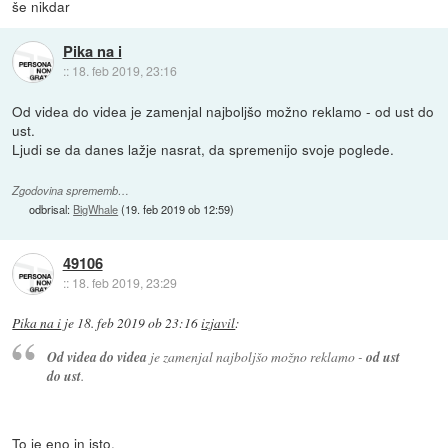
še nikdar
Pika na i
::
18. feb 2019, 23:16
Od videa do videa je zamenjal najboljšo možno reklamo - od ust do
ust.
Ljudi se da danes lažje nasrat, da spremenijo svoje poglede.
Zgodovina sprememb…
odbrisal:
BigWhale
(
19. feb 2019 ob 12:59
)
49106
::
18. feb 2019, 23:29
Pika na i
je
18. feb 2019 ob 23:16
izjavil
:
Od videa do videa
je zamenjal najboljšo možno reklamo -
od ust
do ust
.
To je eno in isto.