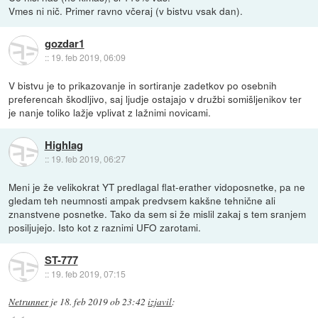
Vmes ni nič. Primer ravno včeraj (v bistvu vsak dan).
gozdar1
::
19. feb 2019, 06:09
V bistvu je to prikazovanje in sortiranje zadetkov po osebnih
preferencah škodljivo, saj ljudje ostajajo v družbi somišljenikov ter
je nanje toliko lažje vplivat z lažnimi novicami.
Highlag
::
19. feb 2019, 06:27
Meni je že velikokrat YT predlagal flat-erather vidoposnetke, pa ne
gledam teh neumnosti ampak predvsem kakšne tehnične ali
znanstvene posnetke. Tako da sem si že mislil zakaj s tem sranjem
posiljujejo. Isto kot z raznimi UFO zarotami.
ST-777
::
19. feb 2019, 07:15
Netrunner
je
18. feb 2019 ob 23:42
izjavil
: