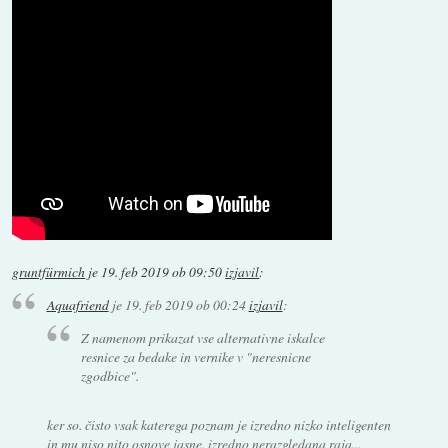
gruntfürmich
je
19. feb 2019 ob 09:50
izjavil
:
Aquafriend
je
19. feb 2019 ob 00:24
izjavil
:
Z namenom prikazat vse alternativne iskalce
resnice za bedake in vernike v "neresnicne
zgodbice".
ker so. čisto vsak katerega poznam je izredno nizko inteligenten
in mu niso nito osnove jasne. izredno nerazgledana raja...