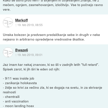
mečem, ognjem, zasmehovanjem, izločitvijo. Vse to počnejo ravno
vere.
Markoff
::
19. feb 2019, 08:55
Umska bolezen je predvsem predalčkanje sebe in drugih v neke
nejasno in arbitrarno opredeljene vrednostne škatlice.
Bwaze6
::
19. feb 2019, 09:01
Jaz imam kar nekaj znancev, ki so šli v zadnjih letih "full retard".
Spisek zarot, ki jih širi le eden od njih:
- 9/11 was inside job
- zanikanje holokavsta
- židje so krivi za večino zla, ki se dogaja na svetu, in za skrivanje
realnosti
- chemtraili
- anti vaccination
- moon landing hoax