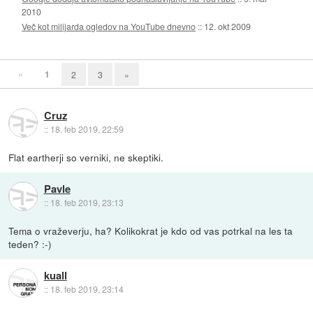
2010
Več kot milijarda ogledov na YouTube dnevno
::
12. okt 2009
«
1
2
3
»
Cruz
::
18. feb 2019, 22:59
Flat eartherji so verniki, ne skeptiki.
Pavle
::
18. feb 2019, 23:13
Tema o vraževerju, ha? Kolikokrat je kdo od vas potrkal na les ta
teden? :-)
kuall
::
18. feb 2019, 23:14