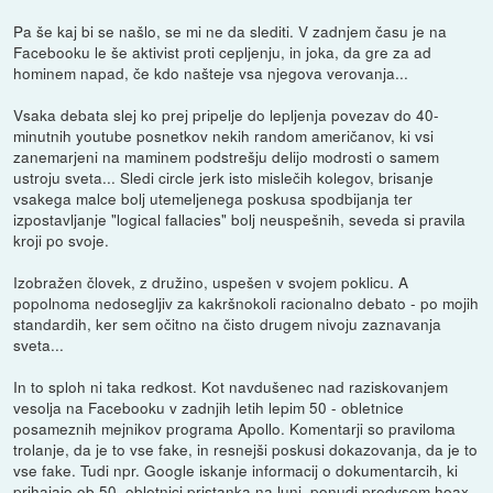
Pa še kaj bi se našlo, se mi ne da slediti. V zadnjem času je na
Facebooku le še aktivist proti cepljenju, in joka, da gre za ad
hominem napad, če kdo našteje vsa njegova verovanja...
Vsaka debata slej ko prej pripelje do lepljenja povezav do 40-
minutnih youtube posnetkov nekih random američanov, ki vsi
zanemarjeni na maminem podstrešju delijo modrosti o samem
ustroju sveta... Sledi circle jerk isto mislečih kolegov, brisanje
vsakega malce bolj utemeljenega poskusa spodbijanja ter
izpostavljanje "logical fallacies" bolj neuspešnih, seveda si pravila
kroji po svoje.
Izobražen človek, z družino, uspešen v svojem poklicu. A
popolnoma nedosegljiv za kakršnokoli racionalno debato - po mojih
standardih, ker sem očitno na čisto drugem nivoju zaznavanja
sveta...
In to sploh ni taka redkost. Kot navdušenec nad raziskovanjem
vesolja na Facebooku v zadnjih letih lepim 50 - obletnice
posameznih mejnikov programa Apollo. Komentarji so praviloma
trolanje, da je to vse fake, in resnejši poskusi dokazovanja, da je to
vse fake. Tudi npr. Google iskanje informacij o dokumentarcih, ki
prihajajo ob 50. obletnici pristanka na luni, ponudi predvsem hoax