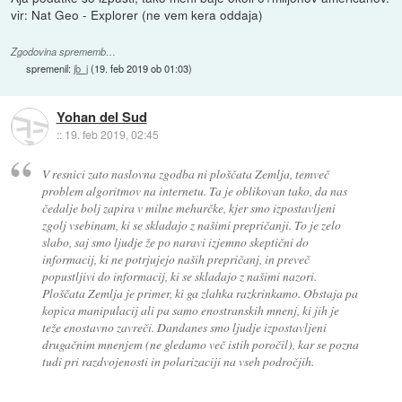
vir: Nat Geo - Explorer (ne vem kera oddaja)
Zgodovina sprememb…
spremenil:
jb_j
(
19. feb 2019 ob 01:03
)
Yohan del Sud
::
19. feb 2019, 02:45
V resnici zato naslovna zgodba ni ploščata Zemlja, temveč
problem algoritmov na internetu. Ta je oblikovan tako, da nas
čedalje bolj zapira v milne mehurčke, kjer smo izpostavljeni
zgolj vsebinam, ki se skladajo z našimi prepričanji. To je zelo
slabo, saj smo ljudje že po naravi izjemno skeptični do
informacij, ki ne potrjujejo naših prepričanj, in preveč
popustljivi do informacij, ki se skladajo z našimi nazori.
Ploščata Zemlja je primer, ki ga zlahka razkrinkamo. Obstaja pa
kopica manipulacij ali pa samo enostranskih mnenj, ki jih je
teže enostavno zavreči. Dandanes smo ljudje izpostavljeni
drugačnim mnenjem (ne gledamo več istih poročil), kar se pozna
tudi pri razdvojenosti in polarizaciji na vseh področjih.