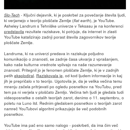
- Ključni dejavnik, ki je poskrbel za povečanje števila ljudi,
Slo-Tech
ki verjamejo v teorijo ploščate Zemlje (
), je YouTube.
flat earth
Asheley Landrum s Tehniške univerze v Teksasu je na konferenci
predstavila
rezultate raziskave, ki potrjuje, da internet in zlasti
YouTube katalizirajo zadnji porast števila zagovornikov teorije
ploščate Zemlje.
Landruma, ki na univerzi predava in raziskuje poljudno
komunikacijo o znanosti, se zadnje časa ukvarja z vprašanjem,
kako naše kulturne vrednote vplivajo na naše razumevanje
znanosti. Pritegnil jo je fenomen ploščate Zemlje, ki je v zadnjih
petih
eksplodiral
.
Raziskovala je
, od kod ljudem informacije in kaj
jih je prepričalo v to teorijo. Ugotovila je, da je velika večina temu
mnenju začela pritrjevati po ogledu posnetkov na YouTubu, pred
tem pa ni verjela v ploščato Zemljo. Večina teh ljudi je gledala tudi
videoposnetke o ostalih teorijah zarot, denimo o 11. septembru, o
poletu na Luno itd. Rednim gledalcem posnetkov o teorijah zarot
namreč YouTubovi algoritmi prikazujejo še več podobnih
posnetkov.
YouTube ima pač eno samo nalogo - poskrbeti, da ima čim več