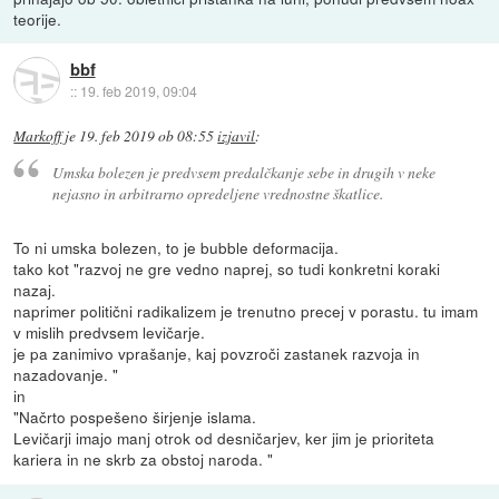
teorije.
bbf
::
19. feb 2019, 09:04
Markoff
je
19. feb 2019 ob 08:55
izjavil
:
Umska bolezen je predvsem predalčkanje sebe in drugih v neke
nejasno in arbitrarno opredeljene vrednostne škatlice.
To ni umska bolezen, to je bubble deformacija.
tako kot "razvoj ne gre vedno naprej, so tudi konkretni koraki
nazaj.
naprimer politični radikalizem je trenutno precej v porastu. tu imam
v mislih predvsem levičarje.
je pa zanimivo vprašanje, kaj povzroči zastanek razvoja in
nazadovanje. "
in
"Načrto pospešeno širjenje islama.
Levičarji imajo manj otrok od desničarjev, ker jim je prioriteta
kariera in ne skrb za obstoj naroda. "