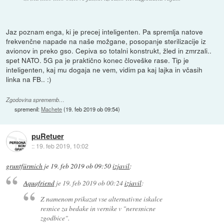
Jaz poznam enga, ki je precej inteligenten. Pa spremlja natove
frekvenčne napade na naše možgane, posopanje sterilizacije iz
avionov in preko gso. Cepiva so totalni konstrukt, žled in zmrzali..
spet NATO. 5G pa je praktično konec človeške rase. Tip je
inteligenten, kaj mu dogaja ne vem, vidim pa kaj lajka in včasih
linka na FB.. :)
Zgodovina sprememb…
spremenil:
Machete
(
19. feb 2019 ob 09:54
)
puRetuer
::
19. feb 2019, 10:02
gruntfürmich
je
19. feb 2019 ob 09:50
izjavil
:
Aquafriend
je
19. feb 2019 ob 00:24
izjavil
:
Z namenom prikazat vse alternativne iskalce
resnice za bedake in vernike v "neresnicne
zgodbice".