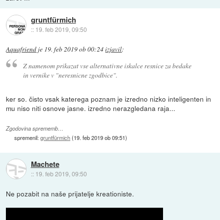
gruntfürmich
::
19. feb 2019, 09:50
Aquafriend
je
19. feb 2019 ob 00:24
izjavil
:
Z namenom prikazat vse alternativne iskalce resnice za bedake
in vernike v "neresnicne zgodbice".
ker so. čisto vsak katerega poznam je izredno nizko inteligenten in
mu niso niti osnove jasne. izredno nerazgledana raja...
Zgodovina sprememb…
spremenil:
gruntfürmich
(
19. feb 2019 ob 09:51
)
Machete
::
19. feb 2019, 09:50
Ne pozabit na naše prijatelje kreationiste.