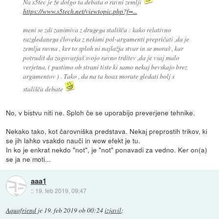
Na s5tec je že dolgo ta debata o ravni zemlji
https://www.s5tech.net/viewtopic.php?f=...
meni se zdi zanimiva z drugega stališča : kako relativno
razgledanega človeka z nekimi pol-argumenti prepričati ,da je
zemlja ravna , ker to sploh ni najlažja stvar in se moraš , kar
potrudit da zagovarjaš svojo ravno trditev ,da je vsaj malo
verjetna, ( pustimo ob strani tiste ki samo nekaj bevskajo brez
argumentov ) . Tako , da na ta hoax morate gledati bolj s
stališča debate
No, v bistvu niti ne. Sploh če se uporabijo preverjene tehnike.
Nekako tako, kot čarovniška predstava. Nekaj preprostih trikov, ki
se jih lahko vsakdo nauči in wow efekt je tu.
In ko je enkrat nekdo "not", je "not" ponavadi za vedno. Ker on(a)
se ja ne moti...
aaa1
::
19. feb 2019, 09:47
Aquafriend
je
19. feb 2019 ob 00:24
izjavil
: