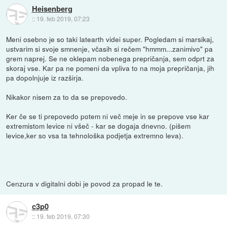
Heisenberg
::
19. feb 2019, 07:23
Meni osebno je so taki latearth videi super. Pogledam si marsikaj,
ustvarim si svoje smnenje, včasih si rečem "hmmm...zanimivo" pa
grem naprej. Se ne oklepam nobenega prepričanja, sem odprt za
skoraj vse. Kar pa ne pomeni da vpliva to na moja prepričanja, jih
pa dopolnjuje iz razširja.
Nikakor nisem za to da se prepovedo.
Ker če se ti prepovedo potem ni več meje in se prepove vse kar
extremistom levice ni všeč - kar se dogaja dnevno. (pišem
levice,ker so vsa ta tehnološka podjetja extremno leva).
Cenzura v digitalni dobi je povod za propad le te.
c3p0
::
19. feb 2019, 07:30