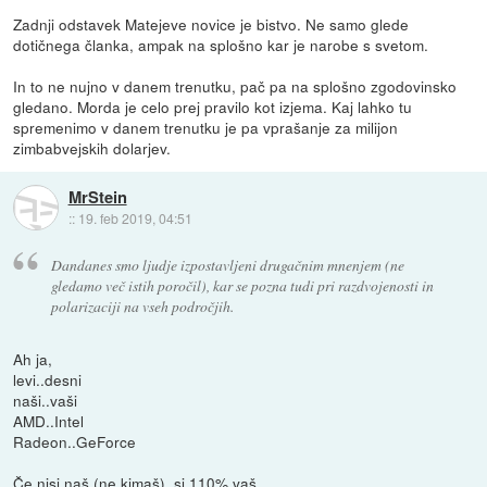
Zadnji odstavek Matejeve novice je bistvo. Ne samo glede
dotičnega članka, ampak na splošno kar je narobe s svetom.
In to ne nujno v danem trenutku, pač pa na splošno zgodovinsko
gledano. Morda je celo prej pravilo kot izjema. Kaj lahko tu
spremenimo v danem trenutku je pa vprašanje za milijon
zimbabvejskih dolarjev.
MrStein
::
19. feb 2019, 04:51
Dandanes smo ljudje izpostavljeni drugačnim mnenjem (ne
gledamo več istih poročil), kar se pozna tudi pri razdvojenosti in
polarizaciji na vseh področjih.
Ah ja,
levi..desni
naši..vaši
AMD..Intel
Radeon..GeForce
Če nisi naš (ne kimaš), si 110% vaš.