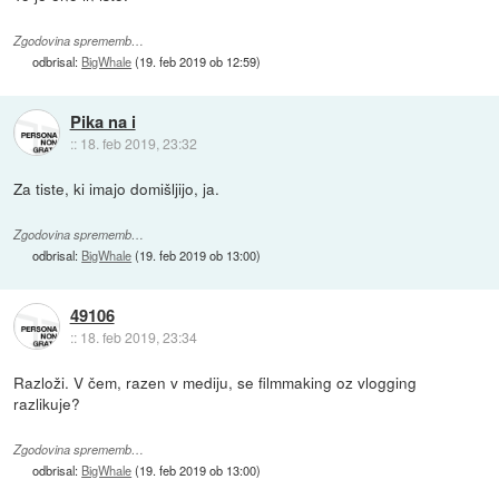
Zgodovina sprememb…
odbrisal:
BigWhale
(
19. feb 2019 ob 12:59
)
Pika na i
::
18. feb 2019, 23:32
Za tiste, ki imajo domišljijo, ja.
Zgodovina sprememb…
odbrisal:
BigWhale
(
19. feb 2019 ob 13:00
)
49106
::
18. feb 2019, 23:34
Razloži. V čem, razen v mediju, se filmmaking oz vlogging
razlikuje?
Zgodovina sprememb…
odbrisal:
BigWhale
(
19. feb 2019 ob 13:00
)