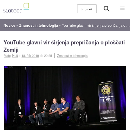
☰
Novice
»
Znanost in tehnologija
»
YouTube glavni vir širjenja prepričanja o ploščati Zemlji
YouTube glavni vir širjenja prepričanja o ploščati
Zemlji
Matej Huš
::
18. feb 2019
ob 22:55
Znanost in tehnologija