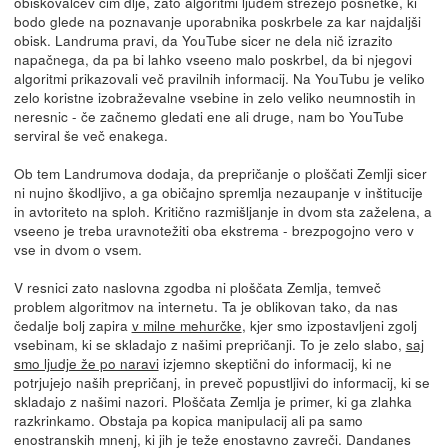
obiskovalcev čim dlje, zato algoritmi ljudem strežejo posnetke, ki
bodo glede na poznavanje uporabnika poskrbele za kar najdaljši
obisk. Landruma pravi, da YouTube sicer ne dela nič izrazito
napačnega, da pa bi lahko vseeno malo poskrbel, da bi njegovi
algoritmi prikazovali več pravilnih informacij. Na YouTubu je veliko
zelo koristne izobraževalne vsebine in zelo veliko neumnostih in
neresnic - če začnemo gledati ene ali druge, nam bo YouTube
serviral še več enakega.
Ob tem Landrumova dodaja, da prepričanje o ploščati Zemlji sicer
ni nujno škodljivo, a ga običajno spremlja nezaupanje v inštitucije
in avtoriteto na sploh. Kritično razmišljanje in dvom sta zaželena, a
vseeno je treba uravnotežiti oba ekstrema - brezpogojno vero v
vse in dvom o vsem.
V resnici zato naslovna zgodba ni ploščata Zemlja, temveč
problem algoritmov na internetu. Ta je oblikovan tako, da nas
čedalje bolj zapira
v milne mehurčke
, kjer smo izpostavljeni zgolj
vsebinam, ki se skladajo z našimi prepričanji. To je zelo slabo,
saj
smo ljudje že po naravi
izjemno skeptični do informacij, ki ne
potrjujejo naših prepričanj, in preveč popustljivi do informacij, ki se
skladajo z našimi nazori. Ploščata Zemlja je primer, ki ga zlahka
razkrinkamo. Obstaja pa kopica manipulacij ali pa samo
enostranskih mnenj, ki jih je teže enostavno zavreči. Dandanes