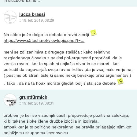
in službo/družino...
lucca brassi
::
19. feb 2019, 08:29
Na s5tec je že dolgo ta debata o ravni zemlji
https://www.s5tech.net/viewtopic.php?f=...
meni se zdi zanimiva z drugega stališča : kako relativno
razgledanega človeka z nekimi pol-argumenti prepričati ,da je
zemlja ravna , ker to sploh ni najlažja stvar in se moraš , kar
potrudit da zagovarjaš svojo ravno trditev ,da je vsaj malo verjetna,
( pustimo ob strani tiste ki samo nekaj bevskajo brez argumentov )
. Tako , da na ta hoax morate gledati bolj s stališča debate
gruntfürmich
::
19. feb 2019, 08:31
problem je ker se v zadnjih časih prepoveduje pozitivna selekcija,
ki bi takšne šibke člene družbe izločila in izolirala.
ampak ker je to politično nekorektno, se pravila prilagajajo njim kot
najnižjemu skupnemu imenovalcu.