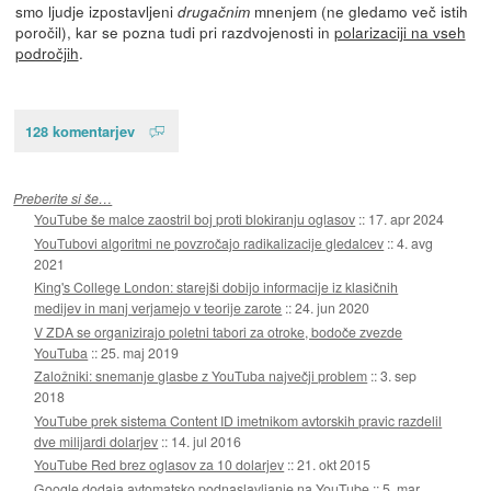
smo ljudje izpostavljeni
mnenjem (ne gledamo več istih
drugačnim
poročil), kar se pozna tudi pri razdvojenosti in
polarizaciji na vseh
področjih
.
128 komentarjev
Preberite si še…
YouTube še malce zaostril boj proti blokiranju oglasov
::
17. apr 2024
YouTubovi algoritmi ne povzročajo radikalizacije gledalcev
::
4. avg
2021
King's College London: starejši dobijo informacije iz klasičnih
medijev in manj verjamejo v teorije zarote
::
24. jun 2020
V ZDA se organizirajo poletni tabori za otroke, bodoče zvezde
YouTuba
::
25. maj 2019
Založniki: snemanje glasbe z YouTuba največji problem
::
3. sep
2018
YouTube prek sistema Content ID imetnikom avtorskih pravic razdelil
dve milijardi dolarjev
::
14. jul 2016
YouTube Red brez oglasov za 10 dolarjev
::
21. okt 2015
Google dodaja avtomatsko podnaslavljanje na YouTube
::
5. mar