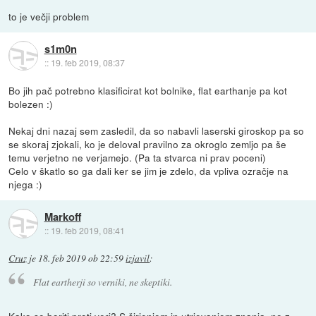
to je večji problem
s1m0n
::
19. feb 2019, 08:37
Bo jih pač potrebno klasificirat kot bolnike, flat earthanje pa kot
bolezen :)
Nekaj dni nazaj sem zasledil, da so nabavli laserski giroskop pa so
se skoraj zjokali, ko je deloval pravilno za okroglo zemljo pa še
temu verjetno ne verjamejo. (Pa ta stvarca ni prav poceni)
Celo v škatlo so ga dali ker se jim je zdelo, da vpliva ozračje na
njega :)
Markoff
::
19. feb 2019, 08:41
Cruz
je
18. feb 2019 ob 22:59
izjavil
:
Flat eartherji so verniki, ne skeptiki.
Kako se boriti proti veri? S širjenjem in utrjevanjem znanja, ne z