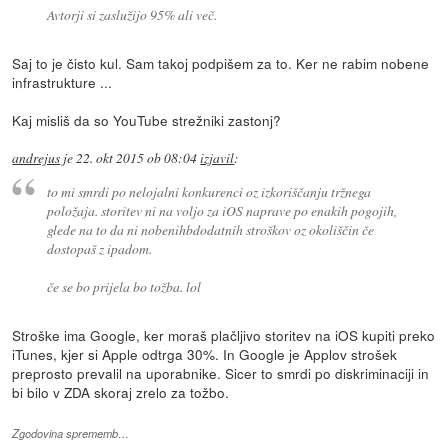
Avtorji si zaslužijo 95% ali več.
Saj to je čisto kul. Sam takoj podpišem za to. Ker ne rabim nobene
infrastrukture ...
Kaj misliš da so YouTube strežniki zastonj?
andrejus
je
22. okt 2015 ob 08:04
izjavil
:
to mi smrdi po nelojalni konkurenci oz izkoriščanju tržnega
položaja. storitev ni na voljo za iOS naprave po enakih pogojih,
glede na to da ni nobenihbdodatnih stroškov oz okoliščin če
dostopaš z ipadom.
če se bo prijela bo tožba. lol
Stroške ima Google, ker moraš plačljivo storitev na iOS kupiti preko
iTunes, kjer si Apple odtrga 30%. In Google je Applov strošek
preprosto prevalil na uporabnike. Sicer to smrdi po diskriminaciji in
bi bilo v ZDA skoraj zrelo za tožbo.
Zgodovina sprememb…