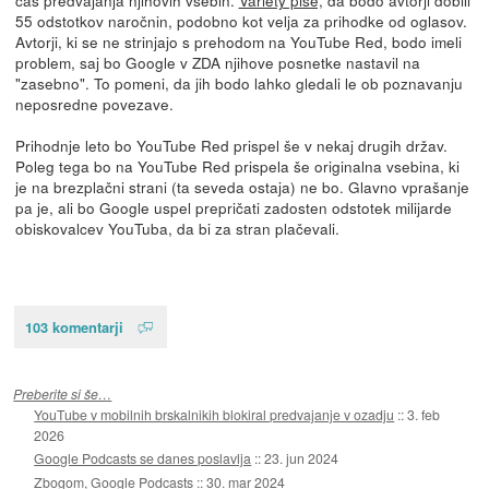
55 odstotkov naročnin, podobno kot velja za prihodke od oglasov.
Avtorji, ki se ne strinjajo s prehodom na YouTube Red, bodo imeli
problem, saj bo Google v ZDA njihove posnetke nastavil na
"zasebno". To pomeni, da jih bodo lahko gledali le ob poznavanju
neposredne povezave.
Prihodnje leto bo YouTube Red prispel še v nekaj drugih držav.
Poleg tega bo na YouTube Red prispela še originalna vsebina, ki
je na brezplačni strani (ta seveda ostaja) ne bo. Glavno vprašanje
pa je, ali bo Google uspel prepričati zadosten odstotek milijarde
obiskovalcev YouTuba, da bi za stran plačevali.
103 komentarji
Preberite si še…
YouTube v mobilnih brskalnikih blokiral predvajanje v ozadju
::
3. feb
2026
Google Podcasts se danes poslavlja
::
23. jun 2024
Zbogom, Google Podcasts
::
30. mar 2024