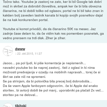
Točno tako. Youtube je zastonj ne zato, ker bi bil Google tak dobri
mož in skrbel za dobrobit človeštva, ampak ker če bi bila obvezna
članarina, ne bi dobili toliko od oglasov, portal ne bi bil tako znan in
kakšen bolj zaveden lastnik kanala bi kopijo svojih posnetkov dajal
še na kak konkurenčen portal.
Youtube si komot privošči, da da članarino 50€ na mesec. Jaz
zadnje čase delam to, da če vidim kak res pomemben posnetek, ga
vedno prensem na trdi disk. Ziher je ziher.
dwww
::
22. okt 2015, 11:37
Jaooo... pa pol ljudi, ki piše komentarje je nepismenih...
navadni youtube bo še naprej zastonj.. tisti z oglasi in ki nima
možnosti predvajanja v ozadju na mobilnih napravah... torej če si
škrt se zate nič ne spremeni.
Se pa strinjam, da bi polovička bila precej bolj dobrodošla...
Da še vsem Apple fanboyem odgovorim.. če bi Apple dal enako
storitev.. bi avtorji dobili še pol manj.. uporabniki pa plačali 2x več...
storitev pa ne deloval...
tikitoki