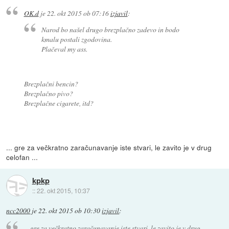
OK.d
je
22. okt 2015 ob 07:16
izjavil
:
Narod bo našel drugo brezplačno zadevo in bodo
kmalu postali zgodovina.
Plačeval my ass.
Brezplačni bencin?
Brezplačno pivo?
Brezplačne cigarete, itd?
... gre za večkratno zaračunavanje iste stvari, le zavito je v drug
celofan ...
kpkp
::
22. okt 2015, 10:37
ncc2000
je
22. okt 2015 ob 10:30
izjavil
:
... gre za večkratno zaračunavanje iste stvari, le zavito je v drug