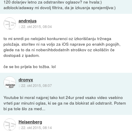
120 dolarjev letno za odstranitev oglasov? ne hvala:)
adblock/adaway mi dovolj filtrira, da je izkusnja sprejemljiva:)
andrejus
::
22. okt 2015, 08:04
to mi smrdi po nelojalni konkurenci oz izkoriščanju tržnega
položaja. storitev ni na voljo za iOS naprave po enakih pogojih,
glede na to da ni nobenihbdodatnih stroškov oz okoliščin če
dostopaš z ipadom.
če se bo prijela bo tožba. lol
dronyx
::
22. okt 2015, 08:07
Youtube bi moral najprej tako kot 24ur pred vsako video vsebino
vrteti par minutni oglas, ki se ga ne da blokirat ali odstranit. Potem
bi pa tole šlo za med...
Heisenberg
::
22. okt 2015, 08:14