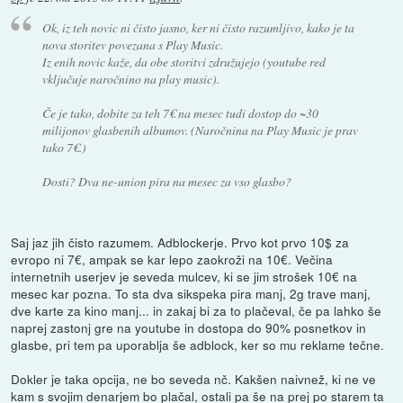
Ok, iz teh novic ni čisto jasno, ker ni čisto razumljivo, kako je ta
nova storitev povezana s Play Music.
Iz enih novic kaže, da obe storitvi združujejo (youtube red
vključuje naročnino na play music).
Če je tako, dobite za teh 7€ na mesec tudi dostop do ~30
milijonov glasbenih albumov. (Naročnina na Play Music je prav
tako 7€.)
Dosti? Dva ne-union pira na mesec za vso glasbo?
Saj jaz jih čisto razumem. Adblockerje. Prvo kot prvo 10$ za
evropo ni 7€, ampak se kar lepo zaokroži na 10€. Večina
internetnih userjev je seveda mulcev, ki se jim strošek 10€ na
mesec kar pozna. To sta dva sikspeka pira manj, 2g trave manj,
dve karte za kino manj... in zakaj bi za to plačeval, če pa lahko še
naprej zastonj gre na youtube in dostopa do 90% posnetkov in
glasbe, pri tem pa uporablja še adblock, ker so mu reklame tečne.
Dokler je taka opcija, ne bo seveda nč. Kakšen naivnež, ki ne ve
kam s svojim denarjem bo plačal, ostali pa še na prej po starem ta