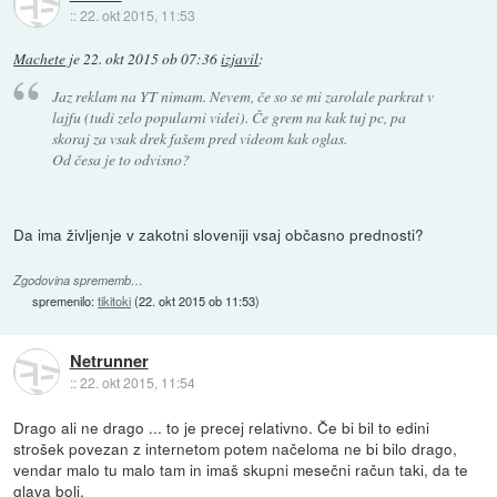
::
22. okt 2015, 11:53
Machete
je
22. okt 2015 ob 07:36
izjavil
:
Jaz reklam na YT nimam. Nevem, če so se mi zarolale parkrat v
lajfu (tudi zelo popularni videi). Če grem na kak tuj pc, pa
skoraj za vsak drek fašem pred videom kak oglas.
Od česa je to odvisno?
Da ima življenje v zakotni sloveniji vsaj občasno prednosti?
Zgodovina sprememb…
spremenilo:
tikitoki
(
22. okt 2015 ob 11:53
)
Netrunner
::
22. okt 2015, 11:54
Drago ali ne drago ... to je precej relativno. Če bi bil to edini
strošek povezan z internetom potem načeloma ne bi bilo drago,
vendar malo tu malo tam in imaš skupni mesečni račun taki, da te
glava boli.