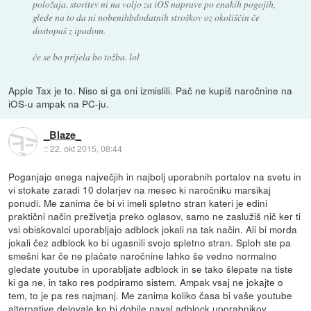
položaja. storitev ni na voljo za iOS naprave po enakih pogojih,
glede na to da ni nobenihbdodatnih stroškov oz okoliščin če
dostopaš z ipadom.
če se bo prijela bo tožba. lol
Apple Tax je to. Niso si ga oni izmislili. Pač ne kupiš naročnine na
iOS-u ampak na PC-ju.
_Blaze_
::
22. okt 2015, 08:44
Poganjajo enega največjih in najbolj uporabnih portalov na svetu in
vi stokate zaradi 10 dolarjev na mesec ki naročniku marsikaj
ponudi. Me zanima če bi vi imeli spletno stran kateri je edini
praktični način preživetja preko oglasov, samo ne zaslužiš nič ker ti
vsi obiskovalci uporabljajo adblock jokali na tak način. Ali bi morda
jokali čez adblock ko bi ugasnili svojo spletno stran. Sploh ste pa
smešni kar če ne plačate naročnine lahko še vedno normalno
gledate youtube in uporabljate adblock in se tako šlepate na tiste
ki ga ne, in tako res podpiramo sistem. Ampak vsaj ne jokajte o
tem, to je pa res najmanj. Me zanima koliko časa bi vaše youtube
alternative delovale ko bi dobile naval adblock uporabnikov.