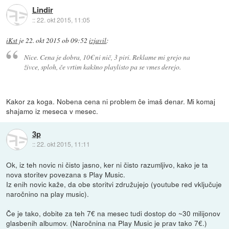
Lindir
::
22. okt 2015, 11:05
iKst
je
22. okt 2015 ob 09:52
izjavil
:
Nice. Cena je dobra, 10€ ni nič, 3 piri. Reklame mi grejo na
živce, sploh, če vrtim kakšno playlisto pa se vmes derejo.
Kakor za koga. Nobena cena ni problem če imaš denar. Mi komaj
shajamo iz meseca v mesec.
3p
::
22. okt 2015, 11:11
Ok, iz teh novic ni čisto jasno, ker ni čisto razumljivo, kako je ta
nova storitev povezana s Play Music.
Iz enih novic kaže, da obe storitvi združujejo (youtube red vključuje
naročnino na play music).
Če je tako, dobite za teh 7€ na mesec tudi dostop do ~30 milijonov
glasbenih albumov. (Naročnina na Play Music je prav tako 7€.)