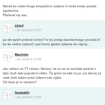
Narod bo našel drugo brezplačno zadevo in bodo kmalu postali
zgodovina.
Plačeval my ass.
xxxul
::
22. okt 2015, 07:27
pa ste sploh prebral novico? to bo poleg standardnega youtuba ki
bo še vedno zastonj? pač bomo gledal reklame še naprej...
Machete
::
22. okt 2015, 07:36
Jaz reklam na YT nimam. Nevem, če so se mi zarolale parkrat v
lajfu (tudi zelo popularni videi). Če grem na kak tuj pc, pa skoraj za
vsak drek fašem pred videom kak oglas.
Od česa je to odvisno?
facepalm
::
22. okt 2015, 07:52