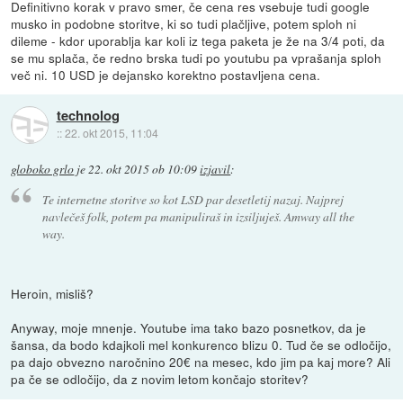
Definitivno korak v pravo smer, če cena res vsebuje tudi google
musko in podobne storitve, ki so tudi plačljive, potem sploh ni
dileme - kdor uporablja kar koli iz tega paketa je že na 3/4 poti, da
se mu splača, če redno brska tudi po youtubu pa vprašanja sploh
več ni. 10 USD je dejansko korektno postavljena cena.
technolog
::
22. okt 2015, 11:04
globoko grlo
je
22. okt 2015 ob 10:09
izjavil
:
Te internetne storitve so kot LSD par desetletij nazaj. Najprej
navlečeš folk, potem pa manipuliraš in izsiljuješ. Amway all the
way.
Heroin, misliš?
Anyway, moje mnenje. Youtube ima tako bazo posnetkov, da je
šansa, da bodo kdajkoli mel konkurenco blizu 0. Tud če se odločijo,
pa dajo obvezno naročnino 20€ na mesec, kdo jim pa kaj more? Ali
pa če se odločijo, da z novim letom končajo storitev?