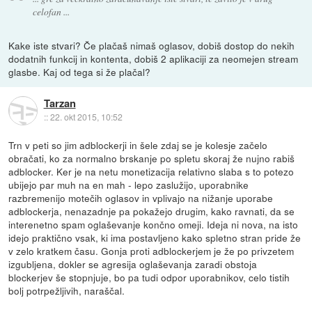
celofan ...
Kake iste stvari? Če plačaš nimaš oglasov, dobiš dostop do nekih
dodatnih funkcij in kontenta, dobiš 2 aplikaciji za neomejen stream
glasbe. Kaj od tega si že plačal?
Tarzan
::
22. okt 2015, 10:52
Trn v peti so jim adblockerji in šele zdaj se je kolesje začelo
obračati, ko za normalno brskanje po spletu skoraj že nujno rabiš
adblocker. Ker je na netu monetizacija relativno slaba s to potezo
ubijejo par muh na en mah - lepo zaslužijo, uporabnike
razbremenijo motečih oglasov in vplivajo na nižanje uporabe
adblockerja, nenazadnje pa pokažejo drugim, kako ravnati, da se
interenetno spam oglaševanje končno omeji. Ideja ni nova, na isto
idejo praktično vsak, ki ima postavljeno kako spletno stran pride že
v zelo kratkem času. Gonja proti adblockerjem je že po privzetem
izgubljena, dokler se agresija oglaševanja zaradi obstoja
blockerjev še stopnjuje, bo pa tudi odpor uporabnikov, celo tistih
bolj potrpežljivih, naraščal.