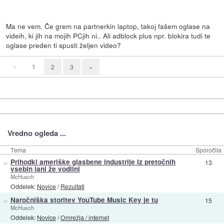
Ma ne vem. Če grem na partnerkin laptop, takoj fašem oglase na
videih, ki jih na mojih PCjih ni.. Ali adblock plus npr. blokira tudi te
oglase preden ti spusti željen video?
«
1
2
3
»
Vredno ogleda ...
Tema
Sporočila
»
Prihodki ameriške glasbene industrije iz pretočnih
13
vsebin lani že vodilni
McHusch
Oddelek:
Novice
/
Rezultati
»
Naročniška storitev YouTube Music Key je tu
15
McHusch
Oddelek:
Novice
/
Omrežja / internet