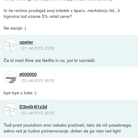
In če recimo prodajaš svoj izdelek v šparu, merkatorju itd., ti
trgovina tud vzame 5% retail cene?
Ne sanjat :)
opeter
::
21. okt 2015, 23:56
Če bi imeli filme ala Netflix in co. pol bi razmislil.
#000000
::
22. okt 2015, 00:03
bye bye u tube :)
D3m0r4l1z3d
::
22. okt 2015, 00:20
Tudi pred youtubom smo nekako preživeli, tako da nič posebnega,
edino red je čudno poimenovanje, dober da ga niso red light