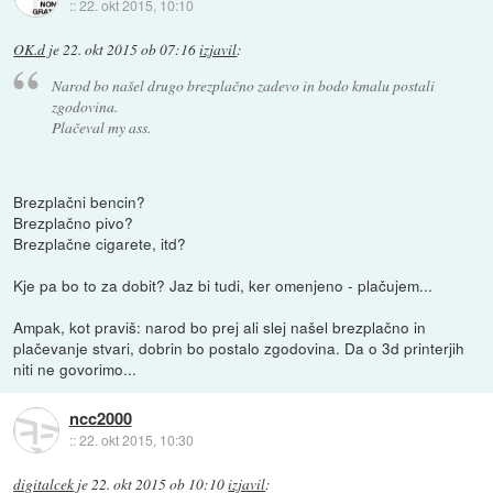
::
22. okt 2015, 10:10
OK.d
je
22. okt 2015 ob 07:16
izjavil
:
Narod bo našel drugo brezplačno zadevo in bodo kmalu postali
zgodovina.
Plačeval my ass.
Brezplačni bencin?
Brezplačno pivo?
Brezplačne cigarete, itd?
Kje pa bo to za dobit? Jaz bi tudi, ker omenjeno - plačujem...
Ampak, kot praviš: narod bo prej ali slej našel brezplačno in
plačevanje stvari, dobrin bo postalo zgodovina. Da o 3d printerjih
niti ne govorimo...
ncc2000
::
22. okt 2015, 10:30
digitalcek
je
22. okt 2015 ob 10:10
izjavil
: