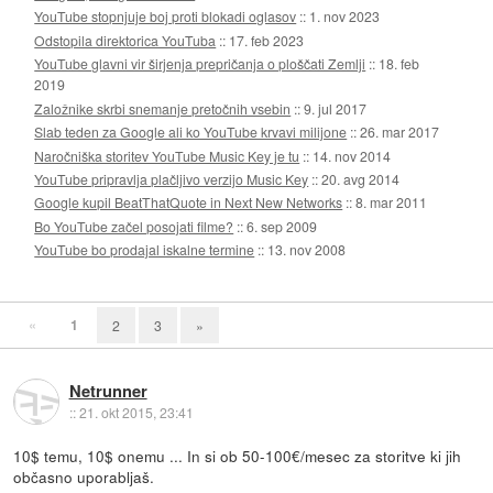
YouTube stopnjuje boj proti blokadi oglasov
::
1. nov 2023
Odstopila direktorica YouTuba
::
17. feb 2023
YouTube glavni vir širjenja prepričanja o ploščati Zemlji
::
18. feb
2019
Založnike skrbi snemanje pretočnih vsebin
::
9. jul 2017
Slab teden za Google ali ko YouTube krvavi milijone
::
26. mar 2017
Naročniška storitev YouTube Music Key je tu
::
14. nov 2014
YouTube pripravlja plačljivo verzijo Music Key
::
20. avg 2014
Google kupil BeatThatQuote in Next New Networks
::
8. mar 2011
Bo YouTube začel posojati filme?
::
6. sep 2009
YouTube bo prodajal iskalne termine
::
13. nov 2008
«
1
2
3
»
Netrunner
::
21. okt 2015, 23:41
10$ temu, 10$ onemu ... In si ob 50-100€/mesec za storitve ki jih
občasno uporabljaš.