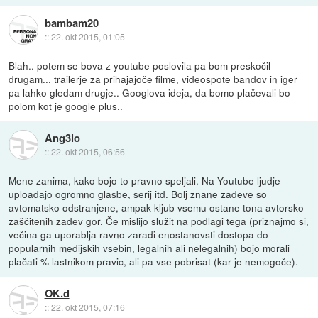
bambam20
::
22. okt 2015, 01:05
Blah.. potem se bova z youtube poslovila pa bom preskočil
drugam... trailerje za prihajajoče filme, videospote bandov in iger
pa lahko gledam drugje.. Googlova ideja, da bomo plačevali bo
polom kot je google plus..
Ang3lo
::
22. okt 2015, 06:56
Mene zanima, kako bojo to pravno speljali. Na Youtube ljudje
uploadajo ogromno glasbe, serij itd. Bolj znane zadeve so
avtomatsko odstranjene, ampak kljub vsemu ostane tona avtorsko
zaščitenih zadev gor. Če mislijo služit na podlagi tega (priznajmo si,
večina ga uporablja ravno zaradi enostanovsti dostopa do
popularnih medijskih vsebin, legalnih ali nelegalnih) bojo morali
plačati % lastnikom pravic, ali pa vse pobrisat (kar je nemogoče).
OK.d
::
22. okt 2015, 07:16