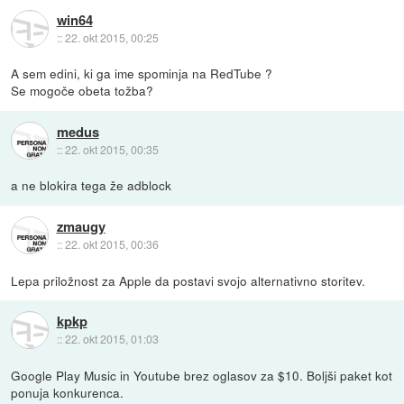
win64
::
22. okt 2015, 00:25
A sem edini, ki ga ime spominja na RedTube ?
Se mogoče obeta tožba?
medus
::
22. okt 2015, 00:35
a ne blokira tega že adblock
zmaugy
::
22. okt 2015, 00:36
Lepa priložnost za Apple da postavi svojo alternativno storitev.
kpkp
::
22. okt 2015, 01:03
Google Play Music in Youtube brez oglasov za $10. Boljši paket kot
ponuja konkurenca.