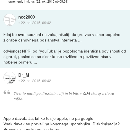
spremenil:
Invictus
(
22. okt 2015 ob 09:31
)
ncc2000
::
22. okt 2015, 09:42
kdaj bo svet spoznal (in zakaj nikoli), da gre vse v smer popolne
zlorabe osnovnega poslanstva interneta ...
odvisnost NPR. od "youTuba" je popolnoma identična odvisnosti od
cigaret, posledice so sicer lahko različne, a pozitivne niso v
nobene primeru ...
Dr_M
::
22. okt 2015, 09:42
Sicer to smrdi po diskriminaciji in bi bilo v ZDA skoraj zrelo za
tožbo.
Apple davek. Ja, lahko tozijo apple, ne pa google.
Vsak davek se prevali na koncnega uporabnika. Diskriminacija?
Prevec slovenske novice beres.