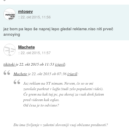
mtosev
::
22. okt 2015, 11:56
jaz bom pa lepo še naprej lepo gledal reklame.niso niti prveč
annoying
Machete
::
22. okt 2015, 11:57
tikitoki
je
22. okt 2015 ob 11:53
izjavil
:
Machete
je
22. okt 2015 ob 07:36
izjavil
:
Jaz reklam na YT nimam. Nevem, če so se mi
zarolale parkrat v lajfu (tudi zelo popularni videi).
Če grem na kak tuj pc, pa skoraj za vsak drek fašem
pred videom kak oglas.
Od česa je to odvisno?
Da ima življenje v zakotni sloveniji vsaj občasno prednosti?