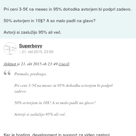
Pri ceni 3-5€ na mesec in 95% dohodka avtorjem bi podprl zadevo.
50% avtorjem in 10$? A so malo padli na glavo?
Avtorji si zaslužijo 95% ali več.
Superboyy
::
21. okt 2015, 23:56
jlpktnst
je
21. okt 2015 ob 23:49
izjavil
:
Premalo, predrago.
Pri ceni 3-5€ na mesec in 95% dohodka avtorjem bi podprl
zadevo.
50% avtorjem in 10$? A so malo padli na glavo?
Avtorji si zaslužijo 95% ali več.
Ker je hosting, development in support za video zastonj.