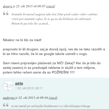
dronyx
je
22. okt 2015 ob 08:07
izjavil
:
Youtube bi moral najprej tako kot 24ur pred vsako video vsebino
vrteti par minutni oglas, ki se ga ne da blokirat ali odstranit.
Potem bi pa tole šlo za med...
Nikakor ne bi šlo za med!
preprosto bi šli drugam, saj je dovolj opcij, res da ne tako razvitih a
bi se hitro razvile, če bi se google takole ustrelil v nogo.
Sam nisem pripravljen plačevati za NIČ! Zakaj? Ker če je bilo do
sedaj zastonj in so predvajali reklame in služili s tem milijone,
potem lahko rečem samo da so POŽREŠNI !!!!!
pirlo
::
22. okt 2015, 08:17
andrejus
je
22. okt 2015 ob 08:04
izjavil
:
to mi smrdi po nelojalni konkurenci oz izkoriščanju tržnega