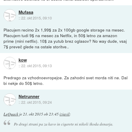
Mufasa
::
22. okt 2015, 09:10
Placujem recimo 2x 1,99$ za 2x 100gb google storage na mesec.
Placujem tudi 9$ na mesec za Netflix, in 50$ letno za amazon
prime (mini netflix). 10$ za yutub brez oglasov? No way dude, vsaj
7$ preveč glede na ostale storitve..
kow
::
22. okt 2015, 09:13
Predrago za vzhodnoevropejce. Za zahodni svet morda niti ne. Dal
bi nekje do 50$ letno.
Netrunner
::
22. okt 2015, 09:24
LeQuack
je
21. okt 2015 ob 23:45
izjavil
:
Po drugi strani pa za kavo in cigarete ni nikoli škoda denarja.