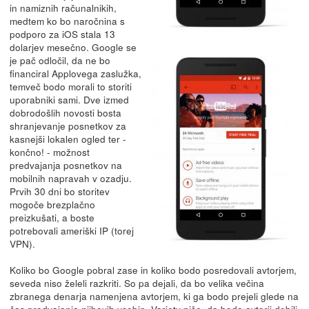
in namiznih računalnikih,
medtem ko bo naročnina s
podporo za iOS stala 13
dolarjev mesečno. Google se
je pač odločil, da ne bo
financiral Applovega zaslužka,
temveč bodo morali to storiti
uporabniki sami. Dve izmed
dobrodošlih novosti bosta
shranjevanje posnetkov za
kasnejši lokalen ogled ter -
končno! - možnost
predvajanja posnetkov na
mobilnih napravah v ozadju.
Prvih 30 dni bo storitev
mogoče brezplačno
preizkušati, a boste
potrebovali ameriški IP (torej
VPN).
Koliko bo Google pobral zase in koliko bodo posredovali avtorjem,
seveda niso želeli razkriti. So pa dejali, da bo velika večina
zbranega denarja namenjena avtorjem, ki ga bodo prejeli glede na
čas predvajanja njihovih vsebin.
Variety piše,
da bodo avtorji dobili