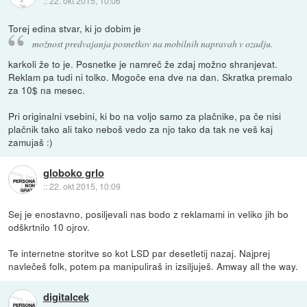
::
22. okt 2015, 10:06
Torej edina stvar, ki jo dobim je
možnost predvajanja posnetkov na mobilnih napravah v ozadju.
karkoli že to je. Posnetke je namreč že zdaj možno shranjevat.
Reklam pa tudi ni tolko. Mogoče ena dve na dan. Skratka premalo
za 10$ na mesec.
Pri originalni vsebini, ki bo na voljo samo za plačnike, pa če nisi
plačnik tako ali tako neboš vedo za njo tako da tak ne veš kaj
zamujaš :)
globoko grlo
::
22. okt 2015, 10:09
Sej je enostavno, posiljevali nas bodo z reklamami in veliko jih bo
odškrtnilo 10 ojrov.
Te internetne storitve so kot LSD par desetletij nazaj. Najprej
navlečeš folk, potem pa manipuliraš in izsiljuješ. Amway all the way.
digitalcek