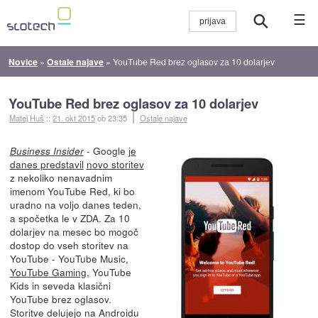
☰
Novice
»
Ostale najave
»
YouTube Red brez oglasov za 10 dolarjev
YouTube Red brez oglasov za 10 dolarjev
Matej Huš
::
21. okt 2015
ob 23:35
Ostale najave
- Google
je
Business Insider
danes predstavil
novo storitev
z nekoliko nenavadnim
imenom YouTube Red, ki bo
uradno na voljo danes teden,
a spočetka le v ZDA. Za 10
dolarjev na mesec bo mogoč
dostop do vseh storitev na
YouTube - YouTube Music,
YouTube Gaming
, YouTube
Kids in seveda klasični
YouTube brez oglasov.
Storitve delujejo na Androidu