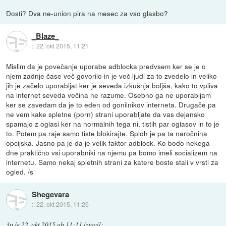
Dosti? Dva ne-union pira na mesec za vso glasbo?
_Blaze_
::
22. okt 2015, 11:21
Mislim da je povečanje uporabe adblocka predvsem ker se je o
njem zadnje čase več govorilo in je več ljudi za to zvedelo in veliko
jih je začelo uporabljat ker je seveda izkušnja boljša, kako to vpliva
na internet seveda večina ne razume. Osebno ga ne uporabljam
ker se zavedam da je to eden od gonilnikov interneta. Drugače pa
ne vem kake spletne (porn) strani uporabljate da vas dejansko
spamajo z oglasi ker na normalnih tega ni, tistih par oglasov in to je
to. Potem pa raje samo tiste blokirajte. Sploh je pa ta naročnina
opcijska. Jasno pa je da je velik faktor adblock. Ko bodo nekega
dne praktično vsi uporabniki na njemu pa bomo imeli socializem na
internetu. Samo nekaj spletnih strani za katere boste stali v vrsti za
ogled. /s
Shegevara
::
22. okt 2015, 11:26
3p
je
22. okt 2015 ob 11:11
izjavil
: