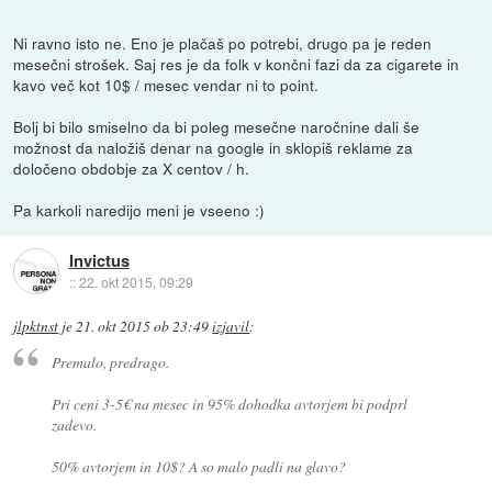
Ni ravno isto ne. Eno je plačaš po potrebi, drugo pa je reden
mesečni strošek. Saj res je da folk v končni fazi da za cigarete in
kavo več kot 10$ / mesec vendar ni to point.
Bolj bi bilo smiselno da bi poleg mesečne naročnine dali še
možnost da naložiš denar na google in sklopiš reklame za
določeno obdobje za X centov / h.
Pa karkoli naredijo meni je vseeno :)
Invictus
::
22. okt 2015, 09:29
jlpktnst
je
21. okt 2015 ob 23:49
izjavil
:
Premalo, predrago.
Pri ceni 3-5€ na mesec in 95% dohodka avtorjem bi podprl
zadevo.
50% avtorjem in 10$? A so malo padli na glavo?