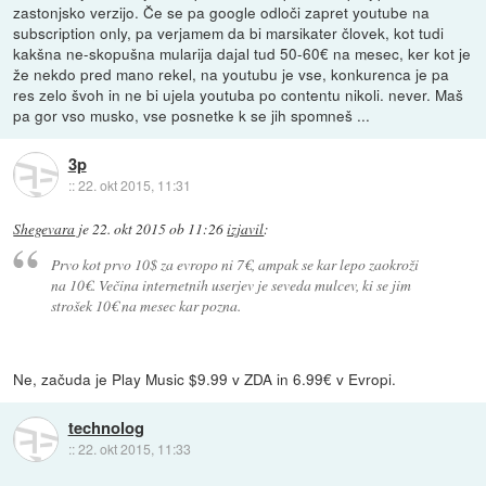
zastonjsko verzijo. Če se pa google odloči zapret youtube na
subscription only, pa verjamem da bi marsikater človek, kot tudi
kakšna ne-skopušna mularija dajal tud 50-60€ na mesec, ker kot je
že nekdo pred mano rekel, na youtubu je vse, konkurenca je pa
res zelo švoh in ne bi ujela youtuba po contentu nikoli. never. Maš
pa gor vso musko, vse posnetke k se jih spomneš ...
3p
::
22. okt 2015, 11:31
Shegevara
je
22. okt 2015 ob 11:26
izjavil
:
Prvo kot prvo 10$ za evropo ni 7€, ampak se kar lepo zaokroži
na 10€. Večina internetnih userjev je seveda mulcev, ki se jim
strošek 10€ na mesec kar pozna.
Ne, začuda je Play Music $9.99 v ZDA in 6.99€ v Evropi.
technolog
::
22. okt 2015, 11:33