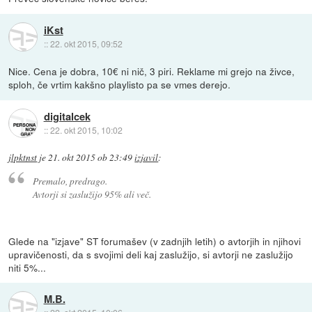
iKst
::
22. okt 2015, 09:52
Nice. Cena je dobra, 10€ ni nič, 3 piri. Reklame mi grejo na živce,
sploh, če vrtim kakšno playlisto pa se vmes derejo.
digitalcek
::
22. okt 2015, 10:02
jlpktnst
je
21. okt 2015 ob 23:49
izjavil
:
Premalo, predrago.
Avtorji si zaslužijo 95% ali več.
Glede na "izjave" ST forumašev (v zadnjih letih) o avtorjih in njihovi
upravičenosti, da s svojimi deli kaj zaslužijo, si avtorji ne zaslužijo
niti 5%...
M.B.