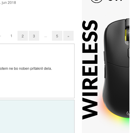
. jun 2018
«
1
...
2
3
5
»
potem ne bo noben pritaknil dela.