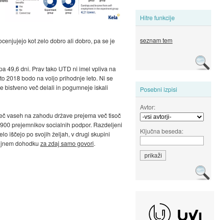
Hitre funkcije
seznam tem
 ocenjujejo kot zelo dobro ali dobro, pa se je
pa 49,6 dni. Prav tako UTD ni imel vpliva na
eto 2018 bodo na voljo prihodnje leto. Ni se
dje bistveno več delali in pogumneje iskali
Posebni izpisi
Avtor:
 več vaseh na zahodu države prejema več tisoč
e 900 prejemnikov socialnih podpor. Razdeljeni
Ključna beseda:
lo iščejo po svojih željah, v drugi skupini
emeljnem dohodku
za zdaj samo govori
.