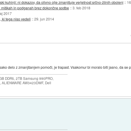
kuhinji: ni dokazov, da olivno olje zmanjšuje verjetnost srčno-žilnih obolenj
::
16
 na miškah in podganah brez dokončne sodbe
::
3. feb 2018
aj 2017
 ki tega niso vedeli
::
29. jun 2014
 vsako delo z zmanjšanjem pomoči, je trapast. Vsakomur bi moralo biti jasno, da se 
64GB DDR5, 2TB Samsung 990PRO,
, ALIENWARE AW3423DWF, Dell