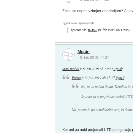
Zakaj se naprej vztrajas z bedarijam? Celove
Zgodovina sprememb…
spremenilo:
tikitoki
(
9. feb 2019 ob 17:35
)
Mcsin
::
9. feb 2019, 17:37
Stari maček
je
9. feb 2019 ob 17:30
izjavil
:
Furbo
je
9. feb 2019 ob 17:27
izjavil
:
Ne, ne bi nehali delati. Delali bi 
Seveda so si pa pri nas bedaki UTD 
No, potem bi pa nehali delati tisti, ki dob
Ker oni pa nebi prejemali UTD poleg svoje p