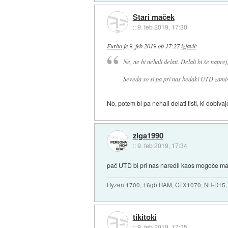
Stari maček
::
9. feb 2019, 17:30
Furbo
je
9. feb 2019 ob 17:27
izjavil
:
Ne, ne bi nehali delati. Delali bi še napr
Seveda so si pa pri nas bedaki UTD zamisli
No, potem bi pa nehali delati tisti, ki dobiva
ziga1990
::
9. feb 2019, 17:34
pač UTD bi pri nas naredil kaos mogoče ma
Ryzen 1700, 16gb RAM, GTX1070, NH-D15, 
tikitoki
::
9. feb 2019, 17:35