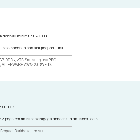
, pa dobivali minimalca + UTD.
i zelo podobno socialni podpori = fail.
64GB DDR5, 2TB Samsung 990PRO,
, ALIENWARE AW3423DWF, Dell
emaš UTD.
o z pogojem da nimaš drugega dohodka in da ˝iščeš˝ delo
Bequiet Darkbase pro 900