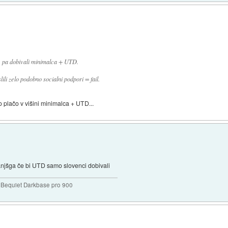
ej, pa dobivali minimalca + UTD.
li zelo podobno socialni podpori = fail.
jo plačo v višini minimalca + UTD...
njšga če bi UTD samo slovenci dobivali
Bequiet Darkbase pro 900