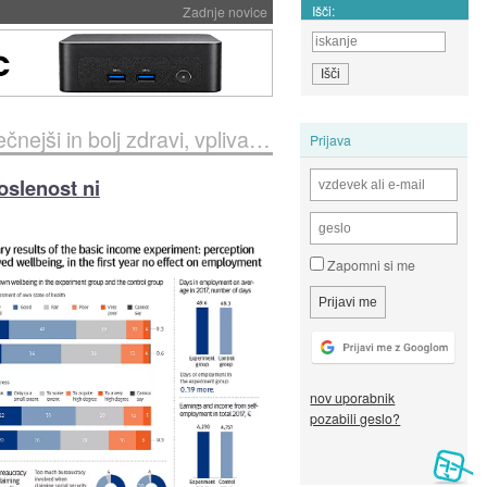
Išči:
Zadnje novice
j zdravi, vpliva na zaposlenost ni
Prijava
oslenost ni
Zapomni si me
nov uporabnik
pozabili geslo?