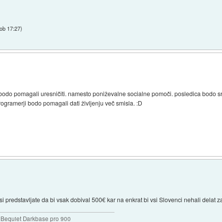
 ob 17:27
)
a bodo pomagali uresničiti. namesto poniževalne socialne pomoči. posledica bodo sre
programerji bodo pomagali dati življenju več smisla. :D
 si predstavljate da bi vsak dobival 500€ kar na enkrat bi vsi Slovenci nehali delat 
Bequiet Darkbase pro 900