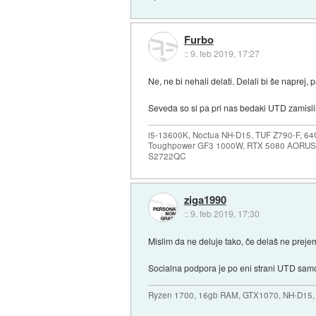
Furbo
::
9. feb 2019, 17:27
Ne, ne bi nehali delati. Delali bi še naprej
Seveda so si pa pri nas bedaki UTD zamislil
i5-13600K, Noctua NH-D15, TUF Z790-F, 
Toughpower GF3 1000W, RTX 5080 AORUS
S2722QC
ziga1990
::
9. feb 2019, 17:30
Mislim da ne deluje tako, če delaš ne prej
Socialna podpora je po eni strani UTD sam
Ryzen 1700, 16gb RAM, GTX1070, NH-D15, 