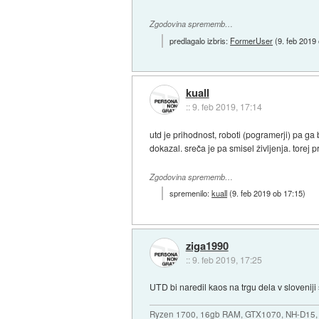
Zgodovina sprememb…
predlagalo izbris:
FormerUser
(
9. feb 2019
kuall
::
9. feb 2019, 17:14
utd je prihodnost, roboti (pogramerji) pa g
dokazal. sreča je pa smisel življenja. torej 
Zgodovina sprememb…
spremenilo:
kuall
(
9. feb 2019 ob 17:15
)
ziga1990
::
9. feb 2019, 17:25
UTD bi naredil kaos na trgu dela v sloveniji
Ryzen 1700, 16gb RAM, GTX1070, NH-D15, 