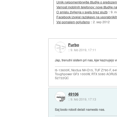
Umik najpomembnejše študije o sredozemski 
Varnost mobilnih telefonov: nove študije
O smislu življenja v svetu brez služb
::
9. m
Facebook izvajal raziskavo na uporabnikih,
Vsi pomalem goljufamo
::
2. sep 2012
Furbo
::
9. feb 2019, 17:11
Jap, trenutni sistem pri nas, kjer kaznujejo
i5-13600K, Noctua NH-D15, TUF Z790-F, 
Toughpower GF3 1000W, RTX 5080 AORUS
S2722QC
49106
::
9. feb 2019, 17:13
Saj bodo roboti delali namesto nas.