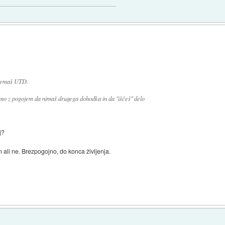
ejemaš UTD.
mo z pogojem da nimaš drugega dohodka in da ˝iščeš˝ delo
j?
 ali ne. Brezpogojno, do konca življenja.