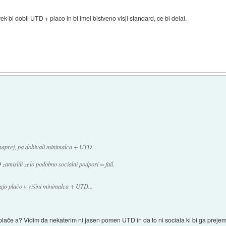
k bi dobil UTD + placo in bi imel bistveno visji standard, ce bi delal.
še naprej, pa dobivali minimalca + UTD.
zamislili zelo podobno socialni podpori = fail.
ivajo plačo v višini minimalca + UTD...
lače a? Vidim da nekaterim ni jasen pomen UTD in da to ni sociala ki bi ga prejem