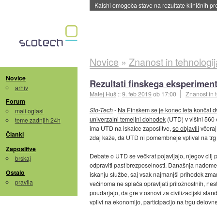
Sandisk že prodal več kot polovico SSD-jev za 
Novice
»
Znanost in tehnologij
Novice
Rezultati finskega eksperimenta
arhiv
Matej Huš
::
9. feb 2019
ob 17:00
Znanost in 
Forum
Slo-Tech
-
Na Finskem se je konec leta končal d
mali oglasi
univerzalni temeljni dohodek
(UTD) v višini 560 
teme zadnjih 24h
ima UTD na iskalce zaposlitve,
so objavili
včeraj
Članki
zdaj kaže, da UTD ni pomembneje vplival na trg 
Zaposlitve
Debate o UTD se večkrat pojavljajo, njegov cilj pa
brskaj
odpraviti past brezposelnosti. Današnja nadomest
Ostalo
iskanju službe, saj vsak najmanjši prihodek zma
pravila
večinoma ne splača opravljati priložnostnih, nest
poudarjajo, da gre v osnovi za civilizacijski stan
vplivi na ekonomijo, participacijo na trgu delovne