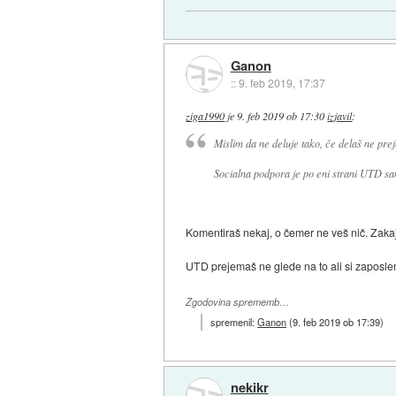
Ganon
::
9. feb 2019, 17:37
ziga1990
je
9. feb 2019 ob 17:30
izjavil
:
Mislim da ne deluje tako, če delaš ne pr
Socialna podpora je po eni strani UTD sa
Komentiraš nekaj, o čemer ne veš nič. Zaka
UTD prejemaš ne glede na to ali si zaposlen
Zgodovina sprememb…
spremenil:
Ganon
(
9. feb 2019 ob 17:39
)
nekikr