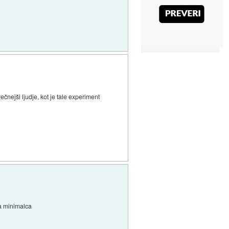
čnejši ljudje, kot je tale experiment
za minimalca