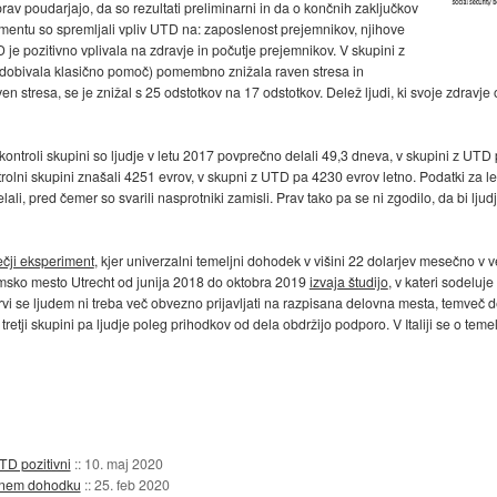
prav poudarjajo, da so rezultati preliminarni in da o končnih zaključkov
mentu so spremljali vpliv UTD na: zaposlenost prejemnikov, njihove
je pozitivno vplivala na zdravje in počutje prejemnikov. V skupini z
je dobivala klasično pomoč) pomembno znižala raven stresa in
aven stresa, se je znižal s 25 odstotkov na 17 odstotkov. Delež ljudi, ki svoje zdravje
ntroli skupini so ljudje v letu 2017 povprečno delali 49,3 dneva, v skupini z UTD 
ontrolni skupini znašali 4251 evrov, v skupni z UTD pa 4230 evrov letno. Podatki za l
lali, pred čemer so svarili nasprotniki zamisli. Prav tako pa se ni zgodilo, da bi lju
ečji eksperiment
, kjer univerzalni temeljni dohodek v višini 22 dolarjev mesečno v
zemsko mesto Utrecht od junija 2018 do oktobra 2019
izvaja študijo
, v kateri sodeluj
prvi se ljudem ni treba več obvezno prijavljati na razpisana delovna mesta, temveč de
 tretji skupini pa ljudje poleg prihodkov od dela obdržijo podporo. V Italiji se o t
TD pozitivni
::
10. maj 2020
ljnem dohodku
::
25. feb 2020