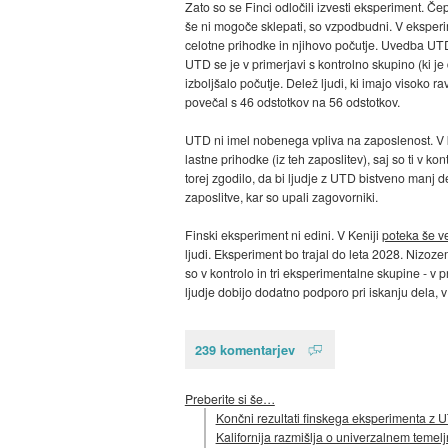
Zato so se Finci odločili izvesti eksperiment. Če
še ni mogoče sklepati, so vzpodbudni. V eksperi
celotne prihodke in njihovo počutje. Uvedba UTD 
UTD se je v primerjavi s kontrolno skupino (ki 
izboljšalo počutje. Delež ljudi, ki imajo visoko r
povečal s 46 odstotkov na 56 odstotkov.
UTD ni imel nobenega vpliva na zaposlenost. V ko
lastne prihodke (iz teh zaposlitev), saj so ti v k
torej zgodilo, da bi ljudje z UTD bistveno manj de
zaposlitve, kar so upali zagovorniki.
Finski eksperiment ni edini. V Keniji
poteka še v
ljudi. Eksperiment bo trajal do leta 2028. Nizo
so v kontrolo in tri eksperimentalne skupine - v 
ljudje dobijo dodatno podporo pri iskanju dela, v
239 komentarjev
Preberite si še…
Končni rezultati finskega eksperimenta z U
Kalifornija razmišlja o univerzalnem teme