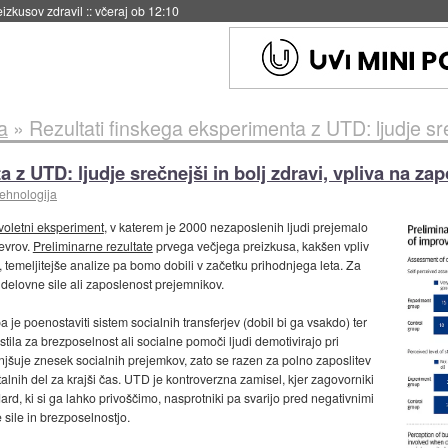
naslednji dve leti
::
včeraj ob 11:37
a
»
Rezultati finskega eksperimenta z UTD: ljudje srečnejši in bol
 z UTD: ljudje srečnejši in bolj zdravi, vpliva na zap
tehnologija
voletni eksperiment
, v katerem je 2000 nezaposlenih ljudi prejemalo
evrov.
Preliminarne rezultate
prvega večjega preizkusa, kakšen vpliv
, temeljitejše analize pa bomo dobili v začetku prihodnjega leta. Za
delovne sile ali zaposlenost prejemnikov.
 je poenostaviti sistem socialnih transferjev (dobil bi ga vsakdo) ter
ila za brezposelnost ali socialne pomoči ljudi demotivirajo pri
njšuje znesek socialnih prejemkov, zato se razen za polno zaposlitev
alnih del za krajši čas. UTD je kontroverzna zamisel, kjer zagovorniki
dard, ki si ga lahko privoščimo, nasprotniki pa svarijo pred negativnimi
 sile in brezposelnostjo.