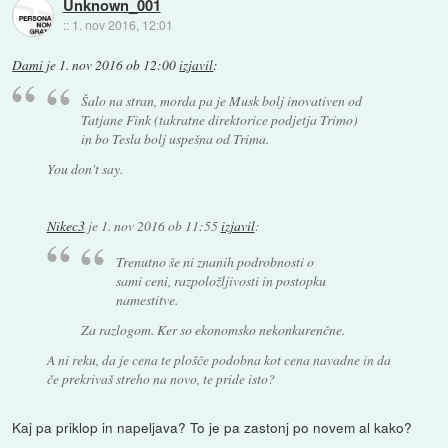
Unknown_001
::
1. nov 2016, 12:01
Dami
je
1. nov 2016 ob 12:00
izjavil
:
Šalo na stran, morda pa je Musk bolj inovativen od
Tatjane Fink (takratne direktorice podjetja Trimo)
in bo Tesla bolj uspešna od Trima.
You don't say.
Nikec3
je
1. nov 2016 ob 11:55
izjavil
:
Trenutno še ni znanih podrobnosti o
sami ceni, razpoložljivosti in postopku
namestitve.
Za razlogom. Ker so ekonomsko nekonkurenčne.
A ni reku, da je cena te plošče podobna kot cena navadne in da
če prekrivaš streho na novo, te pride isto?
Kaj pa priklop in napeljava? To je pa zastonj po novem al kako?