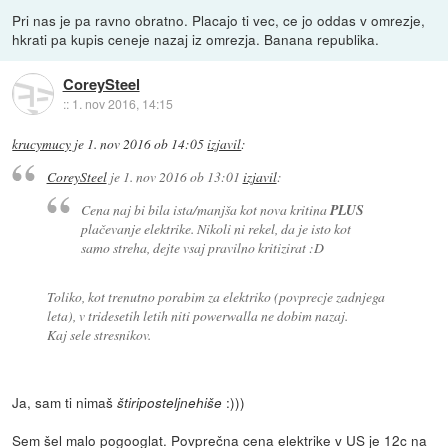
Pri nas je pa ravno obratno. Placajo ti vec, ce jo oddas v omrezje,
hkrati pa kupis ceneje nazaj iz omrezja. Banana republika.
CoreySteel
::
1. nov 2016, 14:15
krucymucy
je
1. nov 2016 ob 14:05
izjavil
:
CoreySteel
je
1. nov 2016 ob 13:01
izjavil
:
Cena naj bi bila ista/manjša kot nova kritina
PLUS
plačevanje elektrike. Nikoli ni rekel, da je isto kot
samo streha, dejte vsaj pravilno kritizirat :D
Toliko, kot trenutno porabim za elektriko (povprecje zadnjega
leta), v tridesetih letih niti powerwalla ne dobim nazaj.
Kaj sele stresnikov.
Ja, sam ti nimaš
:)))
štiriposteljnehiše
Sem šel malo pogooglat. Povprečna cena elektrike v US je 12c na