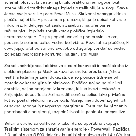
solarnih ploščic. Iz ceste naj bi bilo praktično nemogoče ločiti
strehe hiš od tradicionalnega izgleda ostalih hiš, je v slogu Steva
Jobsa svoje vernike prepričeval Musk. Skrivnost samega videza
ploščic naj bi bila v prozornem premazu, ki ga je opisal kot vrsto
mikro rež, ki delujejo kot zaslon zasebosti na prenosnem
računalniku. Iz plitvih zornih kotov ploščice izgledajo
netransparentne. Če pa pogled usmerite pod pravim kotom,
postanejo solarne celice vedno bolj vidne. Rezultat so ploščice, ki
dovoljujejo prehod sončne svetlobe od zgoraj, vendar še vedno
izgledajo neprosojne komurkoli na tleh. Trdi Musk.
Zaradi zaskrbljenosti občinstva o sami kakovosti in moči strehe iz
steklenih ploščic, je Musk pokazal posnetke preizkusa ("drop
test"), s katerim je želel dokazati, da so ploščice trdnejše od
materialov kot so glina in skrilavec. Ploščice naj se ne bi nikoli
obrabile, saj so narejene iz kremena, ki ima kvazi neskončno
življenjsko dobo. Tesla želi narediti sončne celice tako privlačne,
kot so postali električni avtomobili. Morajo imeti dober izgled, biti
cenovno ugodne in neopazno integrirane. Trenutno še ni znanih
podrobnosti o sami ceni, razpoložljivosti in postopku namestitve.
Solarne strehe so oblikovane tako, da so uporabne skupaj s
Teslinim sistemom za shranjevanje energije - Powerwall. Različica
2.0 naj bi stala 5.500 dolarjev in naj bi shranjevala do 14 kWh, kar