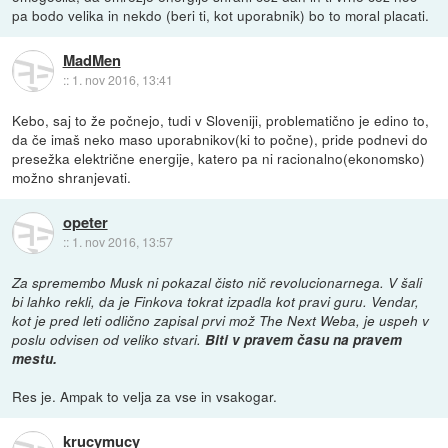
pa bodo velika in nekdo (beri ti, kot uporabnik) bo to moral placati.
MadMen
::
1. nov 2016, 13:41
Kebo, saj to že počnejo, tudi v Sloveniji, problematično je edino to,
da če imaš neko maso uporabnikov(ki to počne), pride podnevi do
presežka električne energije, katero pa ni racionalno(ekonomsko)
možno shranjevati.
opeter
::
1. nov 2016, 13:57
Za spremembo Musk ni pokazal čisto nič revolucionarnega. V šali
bi lahko rekli, da je Finkova tokrat izpadla kot pravi guru. Vendar,
kot je pred leti odlično zapisal prvi mož The Next Weba, je uspeh v
poslu odvisen od veliko stvari.
Biti v pravem času na pravem
mestu.
Res je. Ampak to velja za vse in vsakogar.
krucymucy