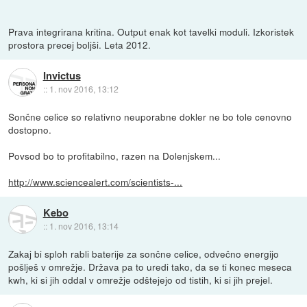
Prava integrirana kritina. Output enak kot tavelki moduli. Izkoristek
prostora precej boljši. Leta 2012.
Invictus
::
1. nov 2016, 13:12
Sončne celice so relativno neuporabne dokler ne bo tole cenovno
dostopno.
Povsod bo to profitabilno, razen na Dolenjskem...
http://www.sciencealert.com/scientists-...
Kebo
::
1. nov 2016, 13:14
Zakaj bi sploh rabli baterije za sončne celice, odvečno energijo
pošlješ v omrežje. Država pa to uredi tako, da se ti konec meseca
kwh, ki si jih oddal v omrežje odštejejo od tistih, ki si jih prejel.