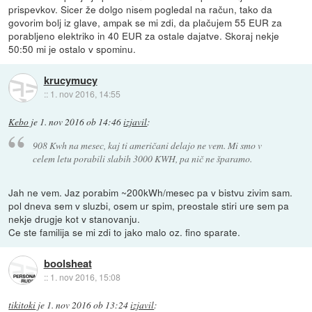
prispevkov. Sicer že dolgo nisem pogledal na račun, tako da
govorim bolj iz glave, ampak se mi zdi, da plačujem 55 EUR za
porabljeno elektriko in 40 EUR za ostale dajatve. Skoraj nekje
50:50 mi je ostalo v spominu.
krucymucy
::
1. nov 2016, 14:55
Kebo
je
1. nov 2016 ob 14:46
izjavil
:
908 Kwh na mesec, kaj ti američani delajo ne vem. Mi smo v
celem letu porabili slabih 3000 KWH, pa nič ne šparamo.
Jah ne vem. Jaz porabim ~200kWh/mesec pa v bistvu zivim sam.
pol dneva sem v sluzbi, osem ur spim, preostale stiri ure sem pa
nekje drugje kot v stanovanju.
Ce ste familija se mi zdi to jako malo oz. fino sparate.
boolsheat
::
1. nov 2016, 15:08
tikitoki
je
1. nov 2016 ob 13:24
izjavil
: