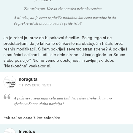
Za razlogom. Ker so ekonomsko nekonkurenčne.
A ni reku, da je cena te plošče podobna kot cena navadne in da
če prekrivaš streho na novo, te pride isto?
Ja je rekel ja, brez da bi pokazal številke. Poleg tega si ne
predstavljam, da je lahko to učinkovito na obstoječih hišah, brez
resnih modifikacij. S čem pokriješ severno stran strehe? A pokriješ
s sončnimi celicami tudi tiste dele strehe, ki imajo glede na Sonce
slabo pozicijo? Nič ne vemo o obstojnosti in življenjski dobi.
"Neskončna" vsekakor ni.
noraguta
::
1. nov 2016, 12:31
A pokriješ s sončnimi celicami tudi tiste dele strehe, ki imajo
glede na Sonce slabo pozicijo?
itak sej so cenejš kot salonitke.
Invictus