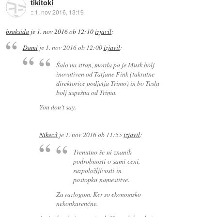
tikitoki
::
1. nov 2016, 13:19
bsaksida
je
1. nov 2016 ob 12:10
izjavil
:
Dami
je
1. nov 2016 ob 12:00
izjavil
:
Šalo na stran, morda pa je Musk bolj
inovativen od Tatjane Fink (takratne
direktorice podjetja Trimo) in bo Tesla
bolj uspešna od Trima.
You don't say.
Nikec3
je
1. nov 2016 ob 11:55
izjavil
:
Trenutno še ni znanih
podrobnosti o sami ceni,
razpoložljivosti in
postopku namestitve.
Za razlogom. Ker so ekonomsko
nekonkurenčne.