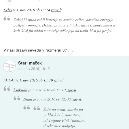
Kebo
je
1. nov 2016 ob 13:14
izjavil
:
Zakaj bi sploh rabli baterije za sončne celice, odvečno energijo
pošlješ v omrežje. Država pa to uredi tako, da se ti konec meseca
kwh, ki si jih oddal v omrežje odštejejo od tistih, ki si jih prejel.
V naši državi seveda v razmerju 3:1....
Stari maček
::
1. nov 2016, 16:12
tikitoki
je
1. nov 2016 ob 13:19
izjavil
:
bsaksida
je
1. nov 2016 ob 12:10
izjavil
:
Dami
je
1. nov 2016 ob 12:00
izjavil
:
Šalo na stran, morda pa
je Musk bolj inovativen
od Tatjane Fink (takratne
direktorice podjetja