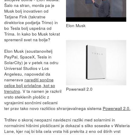
Šalo na stran, morda pa je
Musk bolj inovativen od
Tatjane Fink (takratne
direktorice podjetja Trimo) in
Elon Musk
bo Tesla bolj uspešna od
Trima. In kako bo Musk tokrat
spremenil svet na bolje?
Elon Musk (soustanovitelj
PayPal, SpaceX, Tesla in
SolarCity) je v petek na odru
Universal Studios v Los
Angelesu, napovedal da
namerava
narediti sončne
celice bolj privlačne, kot so
Powerwall 2.0
trenutno
. V ta namen je razkril
vrsto steklenih ploščic z
vgrajenimi sončnimi celicami
ter prav tako novo različico shranjevalnega sistema
Powerwall 2.0.
Trditev o skoraj neopazni navidezni razliki med solarnimi in
normalnimi hišnimi ploščicami je dokazal s sliko soseske v Wisteria
Lane, kjer naj bi bila cela vrsta hiš prekrita z eno od štirih vrst