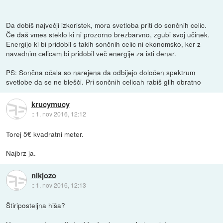
Da dobiš največji izkoristek, mora svetloba priti do sončnih celic.
Če daš vmes steklo ki ni prozorno brezbarvno, zgubi svoj učinek.
Energijo ki bi pridobil s takih sončnih celic ni ekonomsko, ker z
navadnim celicam bi pridobil več energije za isti denar.
PS: Sončna očala so narejena da odbijejo določen spektrum
svetlobe da se ne blešči. Pri sončnih celicah rabiš glih obratno
krucymucy
::
1. nov 2016, 12:12
Torej 5€ kvadratni meter.
Najbrz ja.
nikjozo
::
1. nov 2016, 12:13
Štiriposteljna hiša?