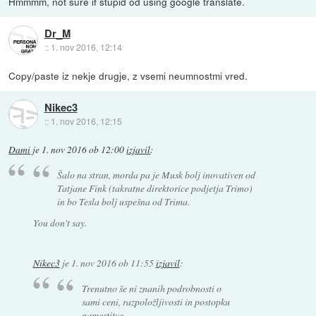
Hmmmm, not sure if stupid od using google translate.
Dr_M
::
1. nov 2016, 12:14
Copy/paste iz nekje drugje, z vsemi neumnostmi vred.
Nikec3
::
1. nov 2016, 12:15
Dami
je
1. nov 2016 ob 12:00
izjavil
:
Šalo na stran, morda pa je Musk bolj inovativen od
Tatjane Fink (takratne direktorice podjetja Trimo)
in bo Tesla bolj uspešna od Trima.
You don't say.
Nikec3
je
1. nov 2016 ob 11:55
izjavil
:
Trenutno še ni znanih podrobnosti o
sami ceni, razpoložljivosti in postopku
namestitve.