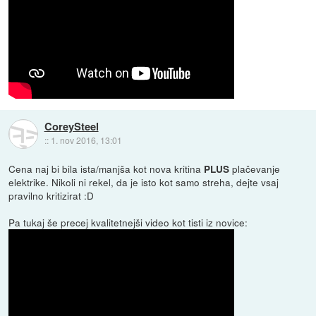
CoreySteel
::
1. nov 2016, 13:01
Cena naj bi bila ista/manjša kot nova kritina
plačevanje
PLUS
elektrike. Nikoli ni rekel, da je isto kot samo streha, dejte vsaj
pravilno kritizirat :D
Pa tukaj še precej kvalitetnejši video kot tisti iz novice: