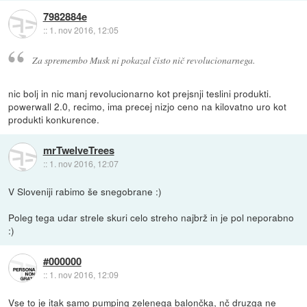
7982884e
::
1. nov 2016, 12:05
Za spremembo Musk ni pokazal čisto nič revolucionarnega.
nic bolj in nic manj revolucionarno kot prejsnji teslini produkti.
powerwall 2.0, recimo, ima precej nizjo ceno na kilovatno uro kot
produkti konkurence.
mrTwelveTrees
::
1. nov 2016, 12:07
V Sloveniji rabimo še snegobrane :)
Poleg tega udar strele skuri celo streho najbrž in je pol neporabno
:)
#000000
::
1. nov 2016, 12:09
Vse to je itak samo pumping zelenega balončka, nč druzga ne