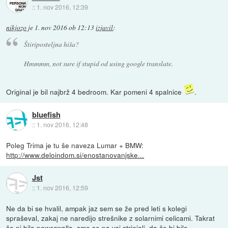
::
1. nov 2016, 12:39
nikjozo
je
1. nov 2016 ob 12:13
izjavil
:
Štiriposteljna hiša?
Hmmmm, not sure if stupid od using google translate.
Original je bil najbrž 4 bedroom. Kar pomeni 4 spalnice
.
bluefish
::
1. nov 2016, 12:48
Poleg Trima je tu še naveza Lumar + BMW:
http://www.deloindom.si/enostanovanjske...
Jst
::
1. nov 2016, 12:59
Ne da bi se hvalil, ampak jaz sem se že pred leti s kolegi
spraševal, zakaj ne naredijo strešnike z solarnimi celicami. Takrat
še ni bilo powerwalla, smo se pa vsi strinjali, da če bi bilo