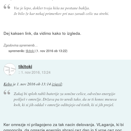
Vse je lepo, dokler tvoja hiša ne postane baklja.
Je bilo že kar nekaj primerkov pri nas zaradi celic na strehi.
Dej kaksen link, da vidimo kako to izgleda.
Zgodovina sprememb…
spremenilo:
tikitoki
(
1. nov 2016 ob 13:22
)
tikitoki
::
1. nov 2016, 13:24
Kebo
je
1. nov 2016 ob 13:14
izjavil
:
Zakaj bi sploh rabli baterije za sončne celice, odvečno energijo
pošlješ v omrežje. Država pa to uredi tako, da se ti konec meseca
kwh, ki si jih oddal v omrežje odštejejo od tistih, ki si jih prejel.
Ker omrezje ni prilagojeno za tak nacin delovanja. VLaganja, ki bi
omogocila, da omrezje energijo shrani cez dan in ti vrne cez noc