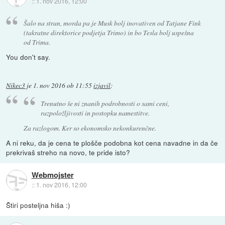
::
1. nov 2016, 12:00
Šalo na stran, morda pa je Musk bolj inovativen od Tatjane Fink
(takratne direktorice podjetja Trimo) in bo Tesla bolj uspešna
od Trima.
You don't say.
Nikec3
je
1. nov 2016 ob 11:55
izjavil
:
Trenutno še ni znanih podrobnosti o sami ceni,
razpoložljivosti in postopku namestitve.
Za razlogom. Ker so ekonomsko nekonkurenčne.
A ni reku, da je cena te plošče podobna kot cena navadne in da če
prekrivaš streho na novo, te pride isto?
Webmojster
::
1. nov 2016, 12:00
Štiri posteljna hiša :)