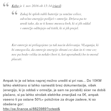
Kebo
je
1. nov 2016 ob 13:14
izjavil
:
Zakaj bi sploh rabli baterije za sončne celice,
odvečno energijo pošlješ v omrežje. Država pa to
uredi tako, da se ti konec meseca kwh, ki si jih oddal
v omrežje odštejejo od tistih, ki si jih prejel.
Ker omrezje ni prilagojeno za tak nacin delovanja. VLaganja, ki
bi omogocila, da omrezje energijo shrani cez dan in ti vrne cez
noc pa bodo velika in nekdo (beri ti, kot uporabnik) bo to moral
placati.
Ampak to je od letos naprej možno urediti si pri nas... Do 10KW
lahko elektrano si lahko namestiš brez dokumentacije, višek
(energijo, ki jo oddaš v omrežje, je sam ne porabiš) sicer ne dobiš
plačano, si pa lahko strošek elektrike zmanjšaš na 0€, ampak
vseeno ti pa ostane 50%+ položnice za druge zadeve, ki so
obešene gor:
http://oe.finance.si/8823989?cctest&