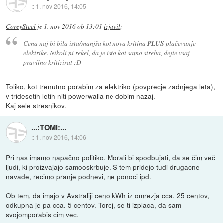
::
1. nov 2016, 14:05
CoreySteel
je
1. nov 2016 ob 13:01
izjavil
:
Cena naj bi bila ista/manjša kot nova kritina
PLUS
plačevanje
elektrike. Nikoli ni rekel, da je isto kot samo streha, dejte vsaj
pravilno kritizirat :D
Toliko, kot trenutno porabim za elektriko (povprecje zadnjega leta),
v tridesetih letih niti powerwalla ne dobim nazaj.
Kaj sele stresnikov.
...:TOMI:...
::
1. nov 2016, 14:06
Pri nas imamo napačno politiko. Morali bi spodbujati, da se čim več
ljudi, ki proizvajajo samooskrbuje. S tem pridejo tudi drugacne
navade, recimo pranje podnevi, ne ponoci ipd.
Ob tem, da imajo v Avstraliji ceno kWh iz omrezja cca. 25 centov,
odkupna je pa cca. 5 centov. Torej, se ti izplaca, da sam
svojomporabis cim vec.