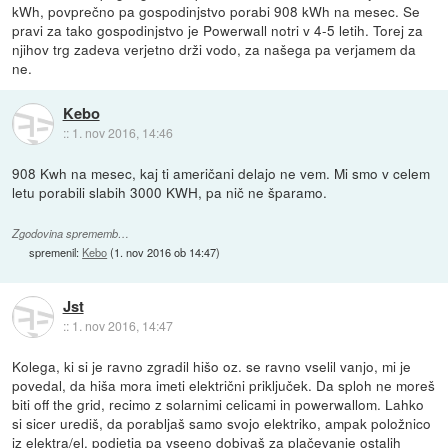
kWh, povprečno pa gospodinjstvo porabi 908 kWh na mesec. Se
pravi za tako gospodinjstvo je Powerwall notri v 4-5 letih. Torej za
njihov trg zadeva verjetno drži vodo, za našega pa verjamem da
ne.
Kebo
::
1. nov 2016, 14:46
908 Kwh na mesec, kaj ti američani delajo ne vem. Mi smo v celem
letu porabili slabih 3000 KWH, pa nič ne šparamo.
Zgodovina sprememb…
spremenil:
Kebo
(
1. nov 2016 ob 14:47
)
Jst
::
1. nov 2016, 14:47
Kolega, ki si je ravno zgradil hišo oz. se ravno vselil vanjo, mi je
povedal, da hiša mora imeti električni priključek. Da sploh ne moreš
biti off the grid, recimo z solarnimi celicami in powerwallom. Lahko
si sicer urediš, da porabljaš samo svojo elektriko, ampak položnico
iz elektra/el. podjetja pa vseeno dobivaš za plačevanje ostalih