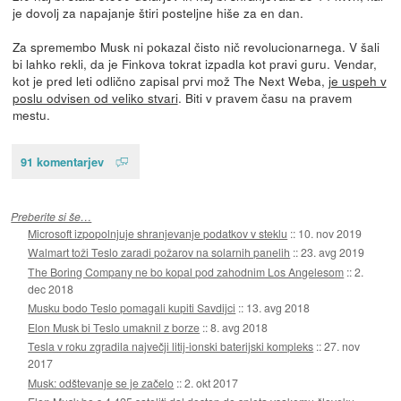
je dovolj za napajanje štiri posteljne hiše za en dan.
Za spremembo Musk ni pokazal čisto nič revolucionarnega. V šali
bi lahko rekli, da je Finkova tokrat izpadla kot pravi guru. Vendar,
kot je pred leti odlično zapisal prvi mož The Next Weba,
je uspeh v
poslu odvisen od veliko stvari
. Biti v pravem času na pravem
mestu.
91 komentarjev
Preberite si še…
Microsoft izpopolnjuje shranjevanje podatkov v steklu
::
10. nov 2019
Walmart toži Teslo zaradi požarov na solarnih panelih
::
23. avg 2019
The Boring Company ne bo kopal pod zahodnim Los Angelesom
::
2.
dec 2018
Musku bodo Teslo pomagali kupiti Savdijci
::
13. avg 2018
Elon Musk bi Teslo umaknil z borze
::
8. avg 2018
Tesla v roku zgradila največji litij-ionski baterijski kompleks
::
27. nov
2017
Musk: odštevanje se je začelo
::
2. okt 2017