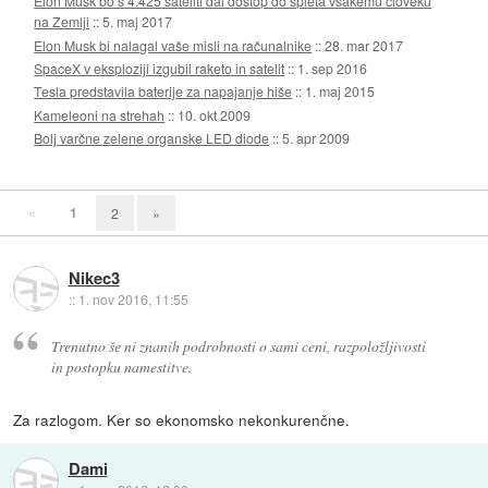
Elon Musk bo s 4.425 sateliti dal dostop do spleta vsakemu človeku
na Zemlji
::
5. maj 2017
Elon Musk bi nalagal vaše misli na računalnike
::
28. mar 2017
SpaceX v eksploziji izgubil raketo in satelit
::
1. sep 2016
Tesla predstavila baterije za napajanje hiše
::
1. maj 2015
Kameleoni na strehah
::
10. okt 2009
Bolj varčne zelene organske LED diode
::
5. apr 2009
«
1
2
»
Nikec3
::
1. nov 2016, 11:55
Trenutno še ni znanih podrobnosti o sami ceni, razpoložljivosti
in postopku namestitve.
Za razlogom. Ker so ekonomsko nekonkurenčne.
Dami