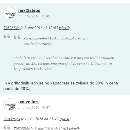
next3steps
::
1. nov 2016, 15:42
7982884e
je
1. nov 2016 ob 12:05
izjavil
:
Za spremembo Musk ni pokazal čisto nič
revolucionarnega.
nic bolj in nic manj revolucionarno kot prejsnji teslini produkti.
powerwall 2.0, recimo, ima precej nizjo ceno na kilovatno uro
kot produkti konkurence.
In v prihodnjih letih se bo kapaciteta še zvišala do 30% in cena
padla do 20%.
-valvoline-
::
1. nov 2016, 15:47
next3steps
je
1. nov 2016 ob 15:42
izjavil
:
7982884e
je
1. nov 2016 ob 12:05
izjavil
: