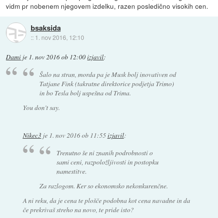
vidm pr nobenem njegovem izdelku, razen posledično visokih cen.
bsaksida
::
1. nov 2016, 12:10
Dami
je
1. nov 2016 ob 12:00
izjavil
:
Šalo na stran, morda pa je Musk bolj inovativen od
Tatjane Fink (takratne direktorice podjetja Trimo)
in bo Tesla bolj uspešna od Trima.
You don't say.
Nikec3
je
1. nov 2016 ob 11:55
izjavil
:
Trenutno še ni znanih podrobnosti o
sami ceni, razpoložljivosti in postopku
namestitve.
Za razlogom. Ker so ekonomsko nekonkurenčne.
A ni reku, da je cena te plošče podobna kot cena navadne in da
če prekrivaš streho na novo, te pride isto?