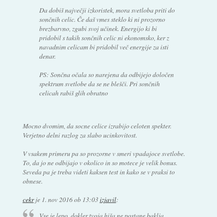
Da dobiš največji izkoristek, mora svetloba priti do
sončnih celic. Če daš vmes steklo ki ni prozorno
brezbarvno, zgubi svoj učinek. Energijo ki bi
pridobil s takih sončnih celic ni ekonomsko, ker z
navadnim celicam bi pridobil več energije za isti
denar.
PS: Sončna očala so narejena da odbijejo določen
spektrum svetlobe da se ne blešči. Pri sončnih
celicah rabiš glih obratno
Mocno dvomim, da socne celice izrabijo celoten spekter.
Verjetno delni razlog za slabo ucinkovitost.
V vsakem primeru pa so prozorne v smeri vpadajoce svetlobe.
To, da jo ne odbijajo v okolico in so motece je velik bonus.
Seveda pa je treba videti kaksen test in kako se v praksi to
obnese.
cekr
je
1. nov 2016 ob 13:03
izjavil
:
Vse je lepo, dokler tvoja hiša ne postane baklja.