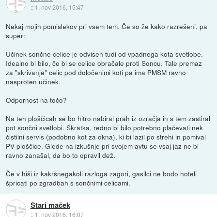
::
1. nov 2016, 15:47
Nekaj mojih pomislekov pri vsem tem. Če so že kako razrešeni, pa
super:
Učinek sončne celice je odvisen tudi od vpadnega kota svetlobe.
Idealno bi bilo, če bi se celice obračale proti Soncu. Tale premaz
za "skrivanje" celic pod določenimi koti pa ima PMSM ravno
nasproten učinek.
Odpornost na točo?
Na teh ploščicah se bo hitro nabiral prah iz ozračja in s tem zastiral
pot sončni svetlobi. Skratka, redno bi bilo potrebno plačevati nek
čistilni servis (podobno kot za okna), ki bi lazil po strehi in pomival
PV ploščice. Glede na izkušnje pri svojem avtu se vsaj jaz ne bi
ravno zanašal, da bo to opravil dež.
Če v hiši iz kakršnegakoli razloga zagori, gasilci ne bodo hoteli
špricati po zgradbah s sončnimi celicami.
Stari maček
::
1. nov 2016, 16:07