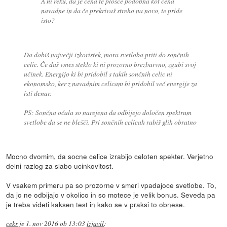
A ni reku, da je cena te plošče podobna kot cena
navadne in da če prekrivaš streho na novo, te pride
isto?
Da dobiš največji izkoristek, mora svetloba priti do sončnih
celic. Če daš vmes steklo ki ni prozorno brezbarvno, zgubi svoj
učinek. Energijo ki bi pridobil s takih sončnih celic ni
ekonomsko, ker z navadnim celicam bi pridobil več energije za
isti denar.
PS: Sončna očala so narejena da odbijejo določen spektrum
svetlobe da se ne blešči. Pri sončnih celicah rabiš glih obratno
Mocno dvomim, da socne celice izrabijo celoten spekter. Verjetno
delni razlog za slabo ucinkovitost.
V vsakem primeru pa so prozorne v smeri vpadajoce svetlobe. To,
da jo ne odbijajo v okolico in so motece je velik bonus. Seveda pa
je treba videti kaksen test in kako se v praksi to obnese.
cekr
je
1. nov 2016 ob 13:03
izjavil
: