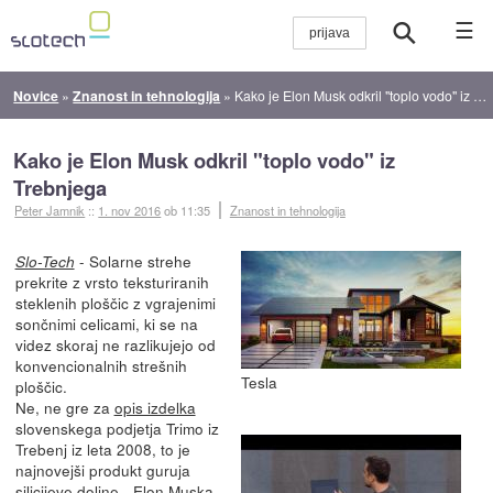
☰
Novice
»
Znanost in tehnologija
»
Kako je Elon Musk odkril "toplo vodo" iz Trebnjega
Kako je Elon Musk odkril "toplo vodo" iz
Trebnjega
Peter Jamnik
::
1. nov 2016
ob 11:35
Znanost in tehnologija
- Solarne strehe
Slo-Tech
prekrite z vrsto teksturiranih
steklenih ploščic z vgrajenimi
sončnimi celicami, ki se na
videz skoraj ne razlikujejo od
konvencionalnih strešnih
Tesla
ploščic.
Ne, ne gre za
opis izdelka
slovenskega podjetja Trimo iz
Trebenj iz leta 2008, to je
najnovejši produkt guruja
silicijeve doline - Elon Muska.