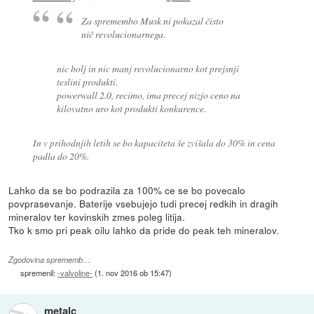
Za spremembo Musk ni pokazal čisto
nič revolucionarnega.
nic bolj in nic manj revolucionarno kot prejsnji
teslini produkti.
powerwall 2.0, recimo, ima precej nizjo ceno na
kilovatno uro kot produkti konkurence.
In v prihodnjih letih se bo kapaciteta še zvišala do 30% in cena
padla do 20%.
Lahko da se bo podrazila za 100% ce se bo povecalo
povprasevanje. Baterije vsebujejo tudi precej redkih in dragih
mineralov ter kovinskih zmes poleg litija.
Tko k smo pri peak oilu lahko da pride do peak teh mineralov.
Zgodovina sprememb…
spremenil:
-valvoline-
(
1. nov 2016 ob 15:47
)
metalc