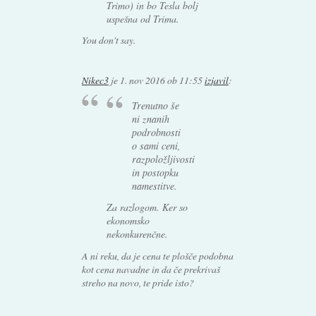
Trimo) in bo Tesla bolj
uspešna od Trima.
You don't say.
Nikec3
je
1. nov 2016 ob 11:55
izjavil
:
Trenutno še
ni znanih
podrobnosti
o sami ceni,
razpoložljivosti
in postopku
namestitve.
Za razlogom. Ker so
ekonomsko
nekonkurenčne.
A ni reku, da je cena te plošče podobna
kot cena navadne in da če prekrivaš
streho na novo, te pride isto?