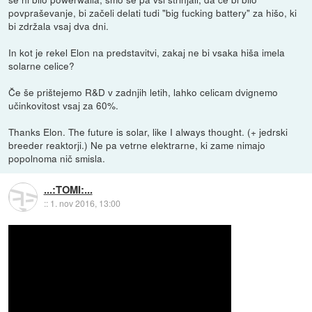
povpraševanje, bi začeli delati tudi "big fucking battery" za hišo, ki
bi zdržala vsaj dva dni.
In kot je rekel Elon na predstavitvi, zakaj ne bi vsaka hiša imela
solarne celice?
Če še prištejemo R&D v zadnjih letih, lahko celicam dvignemo
učinkovitost vsaj za 60%.
Thanks Elon. The future is solar, like I always thought. (+ jedrski
breeder reaktorji.) Ne pa vetrne elektrarne, ki zame nimajo
popolnoma nič smisla.
...:TOMI:...
::
1. nov 2016, 13:00