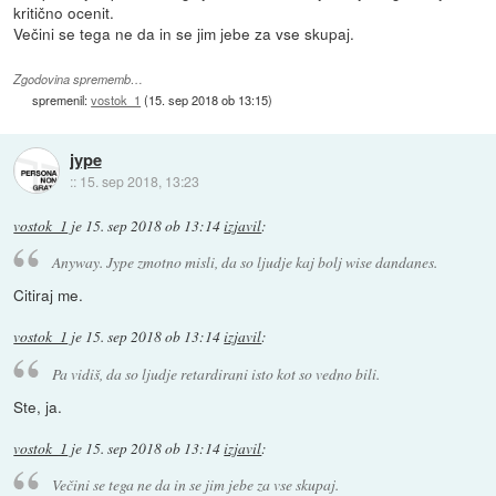
kritično ocenit.
Večini se tega ne da in se jim jebe za vse skupaj.
Zgodovina sprememb…
spremenil:
vostok_1
(
15. sep 2018 ob 13:15
)
jype
::
15. sep 2018, 13:23
vostok_1
je
15. sep 2018 ob 13:14
izjavil
:
Anyway. Jype zmotno misli, da so ljudje kaj bolj wise dandanes.
Citiraj me.
vostok_1
je
15. sep 2018 ob 13:14
izjavil
:
Pa vidiš, da so ljudje retardirani isto kot so vedno bili.
Ste, ja.
vostok_1
je
15. sep 2018 ob 13:14
izjavil
:
Večini se tega ne da in se jim jebe za vse skupaj.