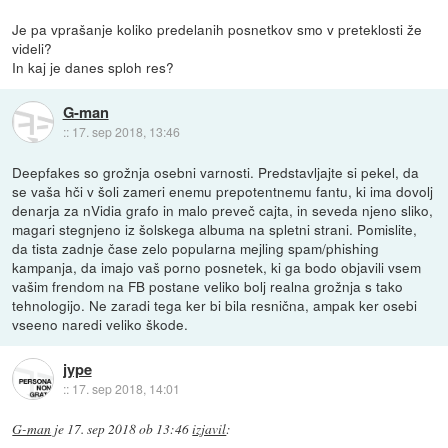
Je pa vprašanje koliko predelanih posnetkov smo v preteklosti že
videli?
In kaj je danes sploh res?
G-man
::
17. sep 2018, 13:46
Deepfakes so grožnja osebni varnosti. Predstavljajte si pekel, da
se vaša hči v šoli zameri enemu prepotentnemu fantu, ki ima dovolj
denarja za nVidia grafo in malo preveč cajta, in seveda njeno sliko,
magari stegnjeno iz šolskega albuma na spletni strani. Pomislite,
da tista zadnje čase zelo popularna mejling spam/phishing
kampanja, da imajo vaš porno posnetek, ki ga bodo objavili vsem
vašim frendom na FB postane veliko bolj realna grožnja s tako
tehnologijo. Ne zaradi tega ker bi bila resnična, ampak ker osebi
vseeno naredi veliko škode.
jype
::
17. sep 2018, 14:01
G-man
je
17. sep 2018 ob 13:46
izjavil
: