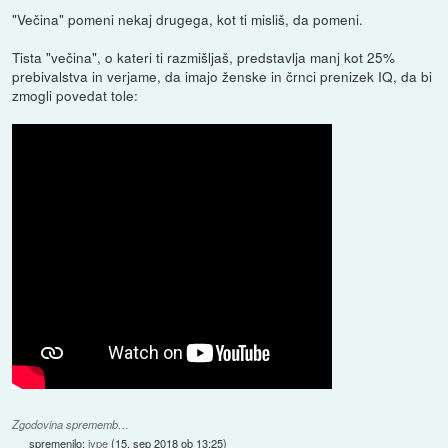
"Večina" pomeni nekaj drugega, kot ti misliš, da pomeni.
Tista "večina", o kateri ti razmišljaš, predstavlja manj kot 25%
prebivalstva in verjame, da imajo ženske in črnci prenizek IQ, da bi
zmogli povedat tole:
Zgodovina sprememb…
spremenilo:
jype
(
15. sep 2018 ob 13:25
)