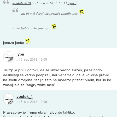
gendale2018
je
15. sep 2018 ob 11:33
izjavil
:
jaz bi mel deepfake porniče znanih oseb
Bivšo ljubljansko županjo?
janeza janšo
jype
::
15. sep 2018, 13:05
Trump je prvi ugotovil, da se lahko vedno zlažeš, pa te bodo
desničarji še vedno podpirali, ker verjamejo, da je količina pravic
na svetu omejena, ter jih zato ne moremo priznati vsem, ker jih bo
zmanjkalo za "angry white men".
vostok_1
::
15. sep 2018, 13:08
Pravzaprav je Trump ubral najboljšo taktiko.
Če lahko deepfejkajo karkoli neumnega, potem je najboljše da ne