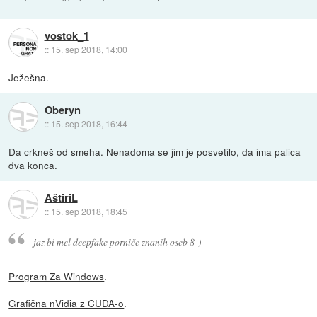
vostok_1
::
15. sep 2018, 14:00
Ježešna.
Oberyn
::
15. sep 2018, 16:44
Da crkneš od smeha. Nenadoma se jim je posvetilo, da ima palica
dva konca.
AštiriL
::
15. sep 2018, 18:45
jaz bi mel deepfake porniče znanih oseb 8-)
Program Za Windows
.
Grafična nVidia z CUDA-o
.