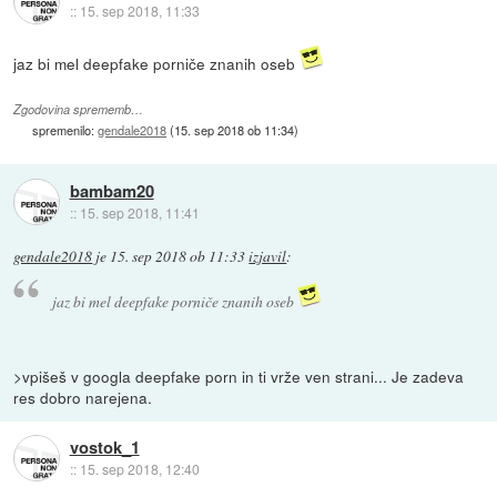
::
15. sep 2018, 11:33
jaz bi mel deepfake porniče znanih oseb
Zgodovina sprememb…
spremenilo:
gendale2018
(
15. sep 2018 ob 11:34
)
bambam20
::
15. sep 2018, 11:41
gendale2018
je
15. sep 2018 ob 11:33
izjavil
:
jaz bi mel deepfake porniče znanih oseb
>vpišeš v googla deepfake porn in ti vrže ven strani... Je zadeva
res dobro narejena.
vostok_1
::
15. sep 2018, 12:40