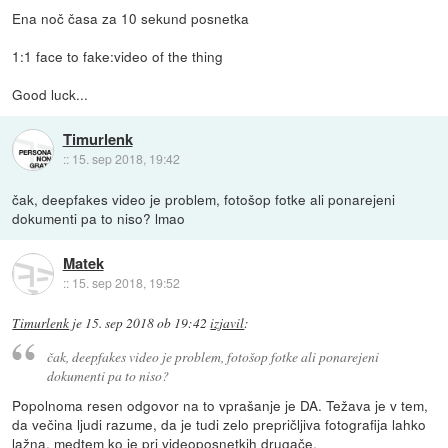
Ena noč časa za 10 sekund posnetka
1:1 face to fake:video of the thing
Good luck...
Timurlenk
::
15. sep 2018, 19:42
čak, deepfakes video je problem, fotošop fotke ali ponarejeni
dokumenti pa to niso? lmao
Matek
::
15. sep 2018, 19:52
Timurlenk
je
15. sep 2018 ob 19:42
izjavil
:
čak, deepfakes video je problem, fotošop fotke ali ponarejeni
dokumenti pa to niso?
Popolnoma resen odgovor na to vprašanje je DA. Težava je v tem,
da večina ljudi razume, da je tudi zelo prepričljiva fotografija lahko
lažna, medtem ko je pri videoposnetkih drugače.