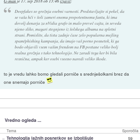
G-man
je
17. sep 2018 ob 13:46
izjavil
:
Deepfakes so grožnja osebni varnosti. Predstavljajte si pekel, da
se vaša hči v šoli zameri enemu prepotentnemu fantu, ki ima
dovolj denarja za nVidia grafo in malo preveč cajta, in seveda
njeno sliko, magari stegnjeno iz šolskega albuma na spletni
strani. Pomislite, da tista zadnje čase zelo popularna mejling
spam/phishing kampanja, da imajo vaš porno posnetek, ki ga
bodo objavili vsem vašim frendom na FB postane veliko bolj
realna grožnja s tako tehnologijo. Ne zaradi tega ker bi bila
resnična, ampak ker osebi vseeno naredi veliko škode.
to je vredu lahko bomo gledali porniče s srednješolkami brez da
one snemajo porniče
Vredno ogleda ...
Tema
Sporočila
»
Tehnologija lažnih posnetkov se izboljšuje
59