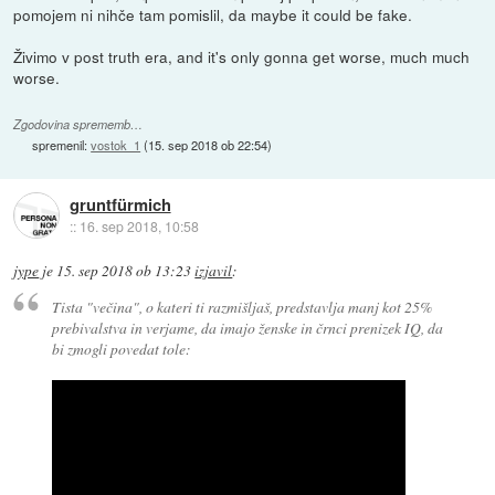
pomojem ni nihče tam pomislil, da maybe it could be fake.
Živimo v post truth era, and it's only gonna get worse, much much
worse.
Zgodovina sprememb…
spremenil:
vostok_1
(
15. sep 2018 ob 22:54
)
gruntfürmich
::
16. sep 2018, 10:58
jype
je
15. sep 2018 ob 13:23
izjavil
:
Tista "večina", o kateri ti razmišljaš, predstavlja manj kot 25%
prebivalstva in verjame, da imajo ženske in črnci prenizek IQ, da
bi zmogli povedat tole: