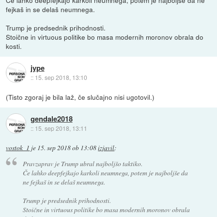
fejkaš in se delaš neumnega.
Trump je predsednik prihodnosti.
Stoične in virtuous politike bo masa modernih moronov obrala do
kosti.
jype
::
15. sep 2018, 13:10
(Tisto zgoraj je bila laž, če slučajno nisi ugotovil.)
gendale2018
::
15. sep 2018, 13:11
vostok_1
je
15. sep 2018 ob 13:08
izjavil
:
Pravzaprav je Trump ubral najboljšo taktiko.
Če lahko deepfejkajo karkoli neumnega, potem je najboljše da
ne fejkaš in se delaš neumnega.
Trump je predsednik prihodnosti.
Stoične in virtuous politike bo masa modernih moronov obrala