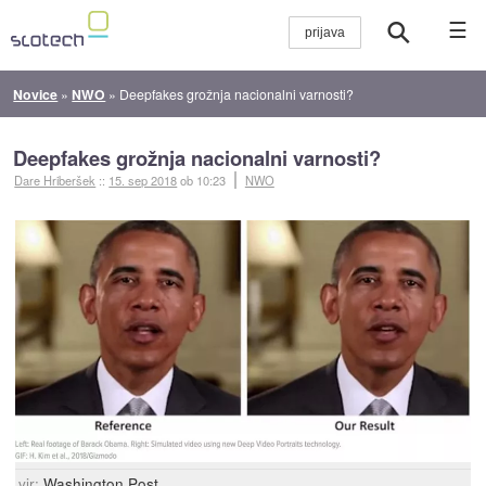
☰
Novice
»
NWO
»
Deepfakes grožnja nacionalni varnosti?
Deepfakes grožnja nacionalni varnosti?
Dare Hriberšek
::
15. sep 2018
ob 10:23
NWO
vir:
Washington Post