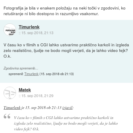
Fotografija je bila v enakem položaju na neki točki v zgodovini, ko
retuširanje ni bilo dostopno in razumljivo vsakomur.
Timurlenk
::
15. sep 2018, 21:13
V času ko v filmih s CGI lahko ustvarimo praktično karkoli in izgleda
zelo realistično, ljudje ne bodo mogli verjeti, da je lahko video fejk?
O.k.
Zgodovina sprememb…
spremenil:
Timurlenk
(
15. sep 2018 ob 21:13
)
Matek
::
15. sep 2018, 21:29
Timurlenk
je
15. sep 2018 ob 21:13
izjavil
:
V času ko v filmih s CGI lahko ustvarimo praktično karkoli in
izgleda zelo realistično, ljudje ne bodo mogli verjeti, da je lahko
video fejk? O.k.