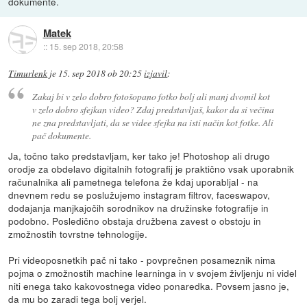
dokumente.
Matek
::
15. sep 2018, 20:58
Timurlenk
je
15. sep 2018 ob 20:25
izjavil
:
Zakaj bi v zelo dobro fotošopano fotko bolj ali manj dvomil kot
v zelo dobro sfejkan video? Zdaj predstavljaš, kakor da si večina
ne zna predstavljati, da se videe sfejka na isti način kot fotke. Ali
pač dokumente.
Ja, točno tako predstavljam, ker tako je! Photoshop ali drugo
orodje za obdelavo digitalnih fotografij je praktično vsak uporabnik
računalnika ali pametnega telefona že kdaj uporabljal - na
dnevnem redu se poslužujemo instagram filtrov, faceswapov,
dodajanja manjkajočih sorodnikov na družinske fotografije in
podobno. Posledično obstaja družbena zavest o obstoju in
zmožnostih tovrstne tehnologije.
Pri videoposnetkih pač ni tako - povprečnen posameznik nima
pojma o zmožnostih machine learninga in v svojem življenju ni videl
niti enega tako kakovostnega video ponaredka. Povsem jasno je,
da mu bo zaradi tega bolj verjel.