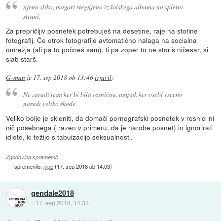
njeno sliko, magari stegnjeno iz šolskega albuma na spletni
strani.
Za prepričljiv posnetek potrebuješ na desetine, raje na stotine
fotografij. Če otrok fotografije avtomatično nalaga na socialna
omrežja (ali pa to počneš sam), ti pa zoper to ne storiš ničesar, si
slab starš.
G-man
je
17. sep 2018 ob 13:46
izjavil
:
Ne zaradi tega ker bi bila resnična, ampak ker osebi vseeno
naredi veliko škode.
Veliko bolje je skleniti, da domači pornografski posnetek v resnici ni
nič posebnega (
razen v primeru, da je narobe posnet
) in ignorirati
idiote, ki težijo s tabuizacijo seksualnosti.
Zgodovina sprememb…
spremenilo:
jype
(
17. sep 2018 ob 14:03
)
gendale2018
::
17. sep 2018, 14:33