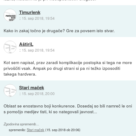
Timurlenk
::
15. sep 2018, 19:54
Kako in zakaj točno je drugače? Gre za povsem isto stvar.
AštiriL
::
15. sep 2018, 19:54
Kot sem napisal, prav zaradi komplikacije postopka si tega ne more
privoščiti vsak. Ampak po drugi strani si pa ni težko izposoditi
takega hardvera.
Stari maček
::
15. sep 2018, 20:00
Oblast se enostavno boji konkurence. Dosedaj so bili namreč le oni
s pomočjo medijev tisti, ki so nategovali javnost...
Zgodovina sprememb…
spremenilo:
Stari maček
(
15. sep 2018 ob 20:06
)