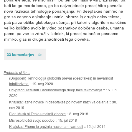
tudi ko ga morda bodo, ga bo najverjetneje precej hitro povozila
nova različica tehnologije ponarejanja. Pri deepfakes namreč ne
gre za ceneno animiranje ustnic, obraza in drugih delov telesa,
pač pa za obliko globokega učenja, pri kateri v algoritem naložimo
veliko količino avdio in video posnetkov določene osebe, umetna
pamet pa vse to združi v izdelek, ki precej natančno posname
mimiko, glas in druge značilnosti tega človeka.
33 komentarjev
Preberite si še…
(Dogodek) Tehnologija globokih prevar (deepfakes) in nevarnost
totalitarizma
::
19. avg 2020
Povprečni rezultati Facebookovega deep fake tekmovanja
::
15. jun
2020
Kitajska: lažne novice in deepfakes po novem kazniva dejanja
::
30.
nov 2019
Elon Musk bi Teslo umaknil z borze
::
8. avg 2018
Microsoft lošči svojo podobo
::
15. jul 2018
Kitajska: iPhone je grožnja nacionalni varnosti
::
12. jul 2014