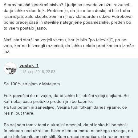
A prav nalašč ignoriraš bistvo? Ljudje so seveda zmožni razumeti,
da je lahko video fejk. Problem je, da jim o tem doslej ni bilo treba
razmišljati, zato skepticizem ni njihov standarden odziv. Potrebovali
bomo precej časa in številne nategnjene posameznike, preden bo
to vsem postalo jasno.
Naši stari starši so verjeli vsemu, kar je bilo "po televiziji", pa ne
zato, ker ne bi zmogli razumeti, da lahko nekdo pred kamero izreče
laž.
vostok_1
::
15. sep 2018, 22:53
Se 100% strinjam z Matekom.
Folk povečini še ni vajen, da bi lahko bili obični videji sfejkani. Bo
kar nekaj časa preteklo preden jim bo kapnilo.
Pa tud potem ni zanesljivo. Večina tudi fotkam danes vjrame, če
res ni out there.
Pa saj sem tam v temi o ukrajini omenjal, da bi lahko bil bombnik
fotošopan nad ukrajino. Sicer v tem primeru, ni nekega razloga, da
bi to fotošopali, ampak still. Sem precej prepričan, da razen mene