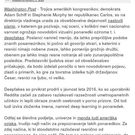
- Trojica ameriških kongresnikov, demokrata
Washington Post
Adam Schiff in Stephanie Murphy ter republikanec Carlos, so na
direktorja vladnega urada za obveščevalne dejavnosti
naslovili
pismo
, v katerem ga pozivajo, naj oceni, v kolikšni meri nacionalno
varnost ogrožajo novodobni vizualni ponaredki oziroma t. i.
deepfakes
. Poslanci namreč menijo, da lahko prepričljive podobe
znanih posameznikov, ki počno ali govorijo stvari, s katerimi v
resnici nimajo nobene zveze, lahko pomenijo grožnjo družbi,
obenem pa lahko imajo resne notranje ali celo zunanjepolitične
posledice. Predstavniki ljudstva sicer od obveščevalcev
pričakujejo, da bodo izdelali poročilo o tem novodobnem pojavu,
zlasti o primerih, ko gre za tovrstne izdelke tujih državljanov.
Česar, resnici na ljubo, ni veliko.
Deepfakes so prvikrat prodrli v javnost leta 2016, ko so uporabniki
Reddita začeli za zabavo raziskovati razsežnosti umetnopametnih
učinkov in lepiti obraze znanih osebnosti v porno prizore. Od tod
tudi izvira zloženka imena, namreč deep learning in ponaredek.
Odtlej se številna podjetja, univerze in
menda tudi ameriška
vojska
, trudijo najti način za prepoznavanje takih ponaredkov. Za
zdaj načina, ki bi stoodstotno razločeval resnično od
ponarejenega, še niso našli. Ob tem pa malone vsi priznavajo, da