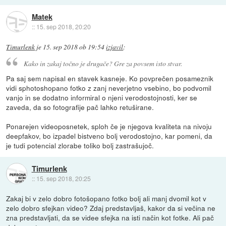
Matek
::
15. sep 2018, 20:20
Timurlenk
je
15. sep 2018 ob 19:54
izjavil
:
Kako in zakaj točno je drugače? Gre za povsem isto stvar.
Pa saj sem napisal en stavek kasneje. Ko povprečen posameznik
vidi sphotoshopano fotko z zanj neverjetno vsebino, bo podvomil
vanjo in se dodatno informiral o njeni verodostojnosti, ker se
zaveda, da so fotografije pač lahko retuširane.
Ponarejen videoposnetek, sploh če je njegova kvaliteta na nivoju
deepfakov, bo izpadel bistveno bolj verodostojno, kar pomeni, da
je tudi potencial zlorabe toliko bolj zastrašujoč.
Timurlenk
::
15. sep 2018, 20:25
Zakaj bi v zelo dobro fotošopano fotko bolj ali manj dvomil kot v
zelo dobro sfejkan video? Zdaj predstavljaš, kakor da si večina ne
zna predstavljati, da se videe sfejka na isti način kot fotke. Ali pač