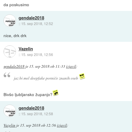
da poskusimo
gendale2018
::
15. sep 2018, 12:52
nice, drk drk
Vazelin
::
15. sep 2018, 12:56
gendale2018
je
15. sep 2018 ob 11:33
izjavil
:
jaz bi mel deepfake porniče znanih oseb
Bivšo ljubljansko županjo?
gendale2018
::
15. sep 2018, 12:58
Vazelin
je
15. sep 2018 ob 12:56
izjavil
: