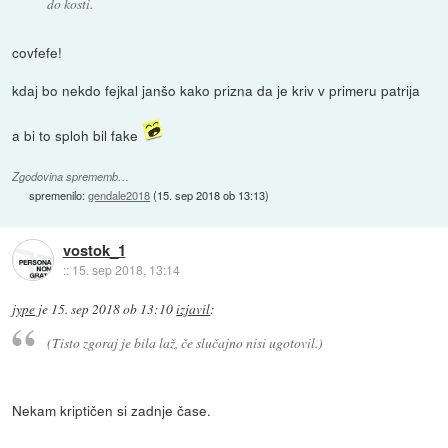
do kosti.
covfefe!
kdaj bo nekdo fejkal janšo kako prizna da je kriv v primeru patrija
a bi to sploh bil fake
Zgodovina sprememb…
spremenilo:
gendale2018
(
15. sep 2018 ob 13:13
)
vostok_1
::
15. sep 2018, 13:14
jype
je
15. sep 2018 ob 13:10
izjavil
:
(Tisto zgoraj je bila laž, če slučajno nisi ugotovil.)
Nekam kriptičen si zadnje čase.