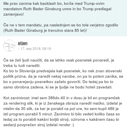
Me prav zanima kak backlash bo, ko/če med Trump-ovim
mandatom Ruth Bader Ginsburg umre in bo Trump predlagal
zamenjavo!
Če ne v tem mandatu, pa naslednjem se bo tole verjetno zgodilo
(Ruth Bader Ginsburg je trenutno stara 85 let)!
stjan
::
17. sep 2018, 08:19
Če se želi ljudi naučiti, da se lahko vsak posnetek ponaredi, je
treba tu tudi narediti.
Ko bo tv Slovenija predvajala kak posnetek, ko nek znan slovenski
politik prizna, da je naredil nekaj narobe, on pa to potem zanika, se
bo o ponarejanju posnetkov začelo govoriti. Do tedaj pa bo to
samo obrobna zadeva, ki se je ljudje ne bodo hoteli zavedati.
Kot zanimivost: imel sem 386dx-40 in v dosu je bil en programček
za rendering slik, ki je iz ženskega obraza naredil mačko, izdelal je
mislim da 30 slik, za kar je porabil ca pol ure, ko sem kupil 486 je
isti program porabil 5 minut. Zanimivo bi bilo vedeti koliko časa so
tedaj za to porabili kakšni boljši stroji, oziroma v kakšnem času bi
sedanji povprečen stroj izdelal render :)