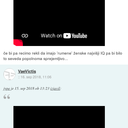
če bi pa recimo rekli da imajo 'rumene' ženske najvišji IQ pa bi bilo
to seveda popolnoma sprejemljivo...
VaeVictis
::
16. sep 2018, 11:06
jype
je
15. sep 2018 ob 13:23
izjavil
: