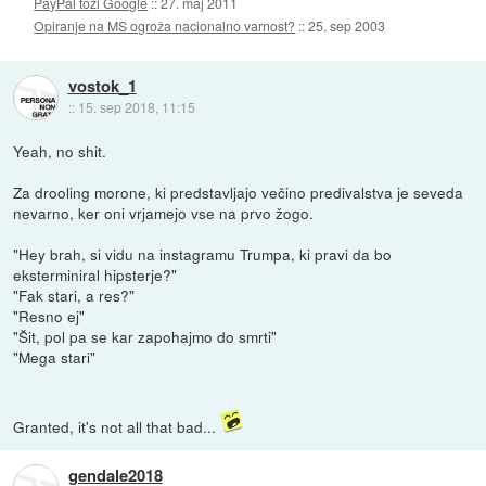
PayPal toži Google
::
27. maj 2011
Opiranje na MS ogroža nacionalno varnost?
::
25. sep 2003
vostok_1
::
15. sep 2018, 11:15
Yeah, no shit.
Za drooling morone, ki predstavljajo večino predivalstva je seveda
nevarno, ker oni vrjamejo vse na prvo žogo.
"Hey brah, si vidu na instagramu Trumpa, ki pravi da bo
eksterminiral hipsterje?"
"Fak stari, a res?"
"Resno ej"
"Šit, pol pa se kar zapohajmo do smrti"
"Mega stari"
Granted, it's not all that bad...
gendale2018