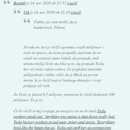
BorutO
je
24. nov 2020 ob 23:51
izjavil
:
Utk
je
24. nov 2020 ob 22:18
izjavil
:
Čudno, jaz sem mislil, da je
bankrotiral. Trikrat.
Seveda ne, ker je vložil ogromno svojih milijonov v
teslo in spacex, da nista propadli, med tem, ko so
ostali investitorji samo čakali, da propade, tudi
ustanovitelja Tesle sta bila za to, da propade Tesla,
ker več nista videla rešitve. Če pogledaš statistiko
milijarderjev, lahko vidiš, da je Musk na prvem
mestu, ki je vložil največ lastnega denarja v svoje
podjetje od vseh.
Za Teslo je plačal 6,3 milijone, potem pa še vložil dodatnih 100
milijonov. To je to.
Če bi vložil še kaj svojega, pa mogoče res ne bi imeli
Tesla
workers speak out: 'Anything pro-union is shut down really fast'
,
Tesla factory workers reveal pain, injury and stress: 'Everything
feels like the future but us'
,
Tesla cuts staff pay as coronavirus