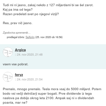
Tudi mi ni jasno, zakaj nekdo z 127 miljardami bi se šel zarot.
Kaj pa ima od tega?
Razen predelati svet po njegovi viziji?
Res, prav nič jasno.
Zgodovina sprememb…
predlagal izbris:
SaXsIm
(
25. nov 2020 ob 16:56
)
Argica
::
24. nov 2020, 21:48
vsem vse pobrat.
feryz
::
24. nov 2020, 21:54
Premalo, mnogo premalo. Tesla mora vsaj do 5000 milijard. Potem
bodo vsi večji delničarji super bogati. Prve dividende iz tega
naslova pa dobijo okrog leta 2100. Ampak saj ni v dividendah
poanta, mar ne?