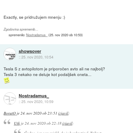
Exactly, se pridružujem mnenju :)
Zgodovina sprememb…
spremenilo:
Nostradamus_
(
25. nov 2020 ob 10:53
)
showsover
::
25. nov 2020, 10:54
Tesla S z avtopilotom je priporočen avto ali ne najbolj?
Tesla 3 nekako ne deluje kot podaljšek oneta...
Nostradamus_
::
25. nov 2020, 10:59
BorutO
je
24. nov 2020 ob 23:51
izjavil
:
Utk
je
24. nov 2020 ob 22:18
izjavil
:
Čudno, jaz sem mislil, da je bankrotiral. Trikrat.