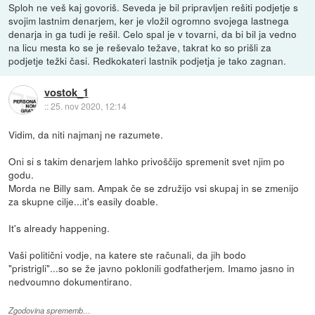
Sploh ne veš kaj govoriš. Seveda je bil pripravljen rešiti podjetje s
svojim lastnim denarjem, ker je vložil ogromno svojega lastnega
denarja in ga tudi je rešil. Celo spal je v tovarni, da bi bil ja vedno
na licu mesta ko se je reševalo težave, takrat ko so prišli za
podjetje težki časi. Redkokateri lastnik podjetja je tako zagnan.
vostok_1
::
25. nov 2020, 12:14
Vidim, da niti najmanj ne razumete.
Oni si s takim denarjem lahko privoščijo spremenit svet njim po
godu.
Morda ne Billy sam. Ampak če se združijo vsi skupaj in se zmenijo
za skupne cilje...it's easily doable.
It's already happening.
Vaši politični vodje, na katere ste računali, da jih bodo
"pristrigli"...so se že javno poklonili godfatherjem. Imamo jasno in
nedvoumno dokumentirano.
Zgodovina sprememb…