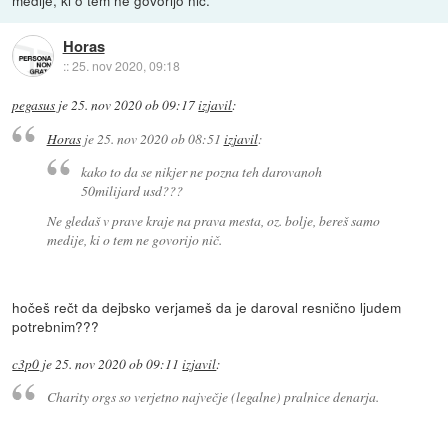
medije, ki o tem ne govorijo nič.
Horas
::
25. nov 2020, 09:18
pegasus
je
25. nov 2020 ob 09:17
izjavil
:
Horas
je
25. nov 2020 ob 08:51
izjavil
:
kako to da se nikjer ne pozna teh darovanoh
50milijard usd???
Ne gledaš v prave kraje na prava mesta, oz. bolje, bereš samo
medije, ki o tem ne govorijo nič.
hočeš rečt da dejbsko verjameš da je daroval resnično ljudem
potrebnim???
c3p0
je
25. nov 2020 ob 09:11
izjavil
:
Charity orgs so verjetno največje (legalne) pralnice denarja.