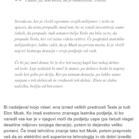
Seveda ne, ker je vložil ogromno svojih milijonov v teslo in
spacex, da nista propadli, med tem, ko so ostali investitorji samo
čakali, da propade, tudi ustanovitelja Tesle sta bila za to, da
propade Tesla, ker več nista videla rešitve. Če pogledaš statistiko
milijarderjev, lahko vidiš, da je Musk na prvem mestu, ki je vložil
največ lastnega denarja v svoje podjetje od vseh.
Če bi jaz imel denar, bi že dve leti nazaj kupil kar nekaj delnic
od tesle. Lep zaslužek bi imel že danes, pa delnice bodo še naprej
rasle kot gobe po dežju. Ker pa nimam denarja, pa lahko samo
sanjam o teh delnicah in vrednosti teh delnic. Zlato ni slaba
naložba, boljša od bitcoinov.
Bi nadaljeval tvojo misel: ena izmed velikih prednosti Tesle je tudi
Elon Musk. Ko imaš svetovno znanega lastnika podjetja, ki bo
naredil vse kar je v njegovi moči da podjetju uspe (pa četudi vlagal
desetine miljonov svojega denarja), potem to dejansko veliko
pomeni. Če imaš tehnično znanje tako kot Musk, potem preprosto
veš da so električni avti superiorna tehnologija in ob dobri izvedbi