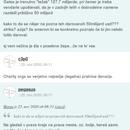
Gates je trenutno "težak" 127,7 milijarde, pri čemer je treba
vendarle upoštevati, da je v zadnjih letih v dobrodelne namene
razdelil približno 50 milijard
kako to da se nikjer ne pozna teh darovanoh 50milijard usd???
afrika? azija? že amerom bi se konkretno poznalo če bi jim nekdo
tolilo daroval.
sj vem večina je šla v posebne žepe...če ne kr vse
c3p0
::
25. nov 2020, 09:11
Charity orgs so verjetno največje (legalne) pralnice denarja.
pegasus
::
25. nov 2020, 09:17
Horas
je
25. nov 2020 ob 08:51
izjavil
:
kako to da se nikjer ne pozna teh darovanoh 50milijard usd???
Ne gledaš v prave kraje na prava mesta, oz. bolje, bereš samo