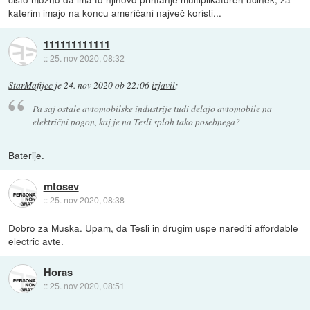
katerim imajo na koncu američani največ koristi...
111111111111
::
25. nov 2020, 08:32
StarMafijec
je
24. nov 2020 ob 22:06
izjavil
:
Pa saj ostale avtomobilske industrije tudi delajo avtomobile na
električni pogon, kaj je na Tesli sploh tako posebnega?
Baterije.
mtosev
::
25. nov 2020, 08:38
Dobro za Muska. Upam, da Tesli in drugim uspe narediti affordable
electric avte.
Horas
::
25. nov 2020, 08:51