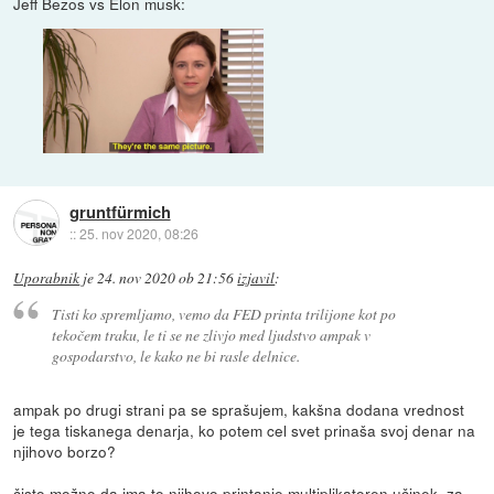
Jeff Bezos vs Elon musk:
gruntfürmich
::
25. nov 2020, 08:26
Uporabnik
je
24. nov 2020 ob 21:56
izjavil
:
Tisti ko spremljamo, vemo da FED printa trilijone kot po
tekočem traku, le ti se ne zlivjo med ljudstvo ampak v
gospodarstvo, le kako ne bi rasle delnice.
ampak po drugi strani pa se sprašujem, kakšna dodana vrednost
je tega tiskanega denarja, ko potem cel svet prinaša svoj denar na
njihovo borzo?
čisto možno da ima to njihovo printanje multiplikatoren učinek, za