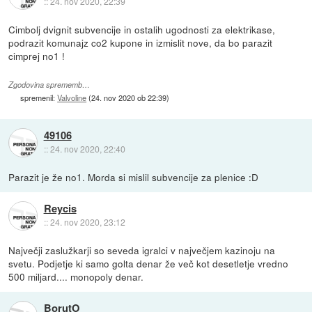
::
24. nov 2020, 22:39
Cimbolj dvignit subvencije in ostalih ugodnosti za elektrikase,
podrazit komunajz co2 kupone in izmislit nove, da bo parazit
cimprej no1 !
Zgodovina sprememb…
spremenil:
Valvoline
(
24. nov 2020 ob 22:39
)
49106
::
24. nov 2020, 22:40
Parazit je že no1. Morda si mislil subvencije za plenice :D
Reycis
::
24. nov 2020, 23:12
Največji zaslužkarji so seveda igralci v največjem kazinoju na
svetu. Podjetje ki samo golta denar že več kot desetletje vredno
500 miljard.... monopoly denar.
BorutO