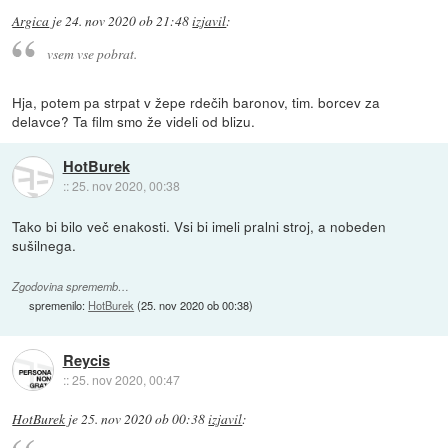
Argica
je
24. nov 2020 ob 21:48
izjavil
:
vsem vse pobrat.
Hja, potem pa strpat v žepe rdečih baronov, tim. borcev za
delavce? Ta film smo že videli od blizu.
HotBurek
::
25. nov 2020, 00:38
Tako bi bilo več enakosti. Vsi bi imeli pralni stroj, a nobeden
sušilnega.
Zgodovina sprememb…
spremenilo:
HotBurek
(
25. nov 2020 ob 00:38
)
Reycis
::
25. nov 2020, 00:47
HotBurek
je
25. nov 2020 ob 00:38
izjavil
: