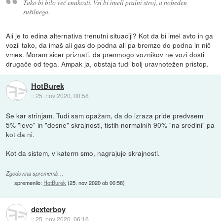
Tako bi bilo več enakosti. Vsi bi imeli pralni stroj, a nobeden
sušilnega.
Ali je to edina alternativa trenutni situaciji? Kot da bi imel avto in ga
vozil tako, da imaš ali gas do podna ali pa bremzo do podna in nič
vmes. Moram sicer priznati, da premnogo voznikov ne vozi dosti
drugače od tega. Ampak ja, obstaja tudi bolj uravnotežen pristop.
HotBurek
::
25. nov 2020, 00:58
Se kar strinjam. Tudi sam opažam, da do izraza pride predvsem
5% "leve" in "desne" skrajnosti, tistih normalnih 90% "na sredini" pa
kot da ni.
Kot da sistem, v katerm smo, nagrajuje skrajnosti.
Zgodovina sprememb…
spremenilo:
HotBurek
(
25. nov 2020 ob 00:58
)
dexterboy
::
25. nov 2020, 06:16