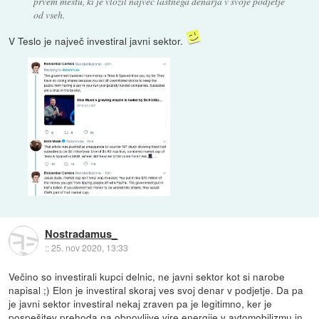
prvem mestu, ki je vložil največ lastnega denarja v svoje podjetje
od vseh.
V Teslo je največ investiral javni sektor.
Nostradamus_
::
25. nov 2020, 13:33
Večino so investirali kupci delnic, ne javni sektor kot si narobe
napisal ;) Elon je investiral skoraj ves svoj denar v podjetje. Da pa
je javni sektor investiral nekaj zraven pa je legitimno, ker je
pospešitev prehoda na obnovljive vire energije v avtomobilizmu in