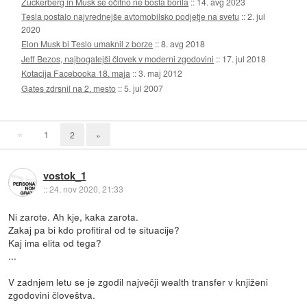
Zuckerberg in Musk se očitno ne bosta borila
::
14. avg 2023
Tesla postalo najvrednejše avtomobilsko podjetje na svetu
::
2. jul
2020
Elon Musk bi Teslo umaknil z borze
::
8. avg 2018
Jeff Bezos, najbogatejši človek v moderni zgodovini
::
17. jul 2018
Kotacija Facebooka 18. maja
::
3. maj 2012
Gates zdrsnil na 2. mesto
::
5. jul 2007
«
1
2
»
vostok_1
::
24. nov 2020, 21:33
Ni zarote. Ah kje, kaka zarota.
Zakaj pa bi kdo profitiral od te situacije?
Kaj ima elita od tega?
...
V zadnjem letu se je zgodil največji wealth transfer v knjiženi
zgodovini človeštva.