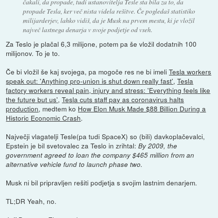
čakali, da propade, tudi ustanovitelja Tesle sta bila za to, da
propade Tesla, ker več nista videla rešitve. Če pogledaš statistiko
milijarderjev, lahko vidiš, da je Musk na prvem mestu, ki je vložil
največ lastnega denarja v svoje podjetje od vseh.
Za Teslo je plačal 6,3 milijone, potem pa še vložil dodatnih 100
milijonov. To je to.
Če bi vložil še kaj svojega, pa mogoče res ne bi imeli
Tesla workers
speak out: 'Anything pro-union is shut down really fast'
,
Tesla
factory workers reveal pain, injury and stress: 'Everything feels like
the future but us'
,
Tesla cuts staff pay as coronavirus halts
production
, medtem ko
How Elon Musk Made $88 Billion During a
Historic Economic Crash
.
Največji vlagatelji Tesle(pa tudi SpaceX) so (bili) davkoplačevalci,
Epstein je bil svetovalec za Teslo in zrihtal:
By 2009, the
government agreed to loan the company $465 million from an
alternative vehicle fund to launch phase two.
Musk ni bil pripravljen rešiti podjetja s svojim lastnim denarjem.
TL;DR Yeah, no.