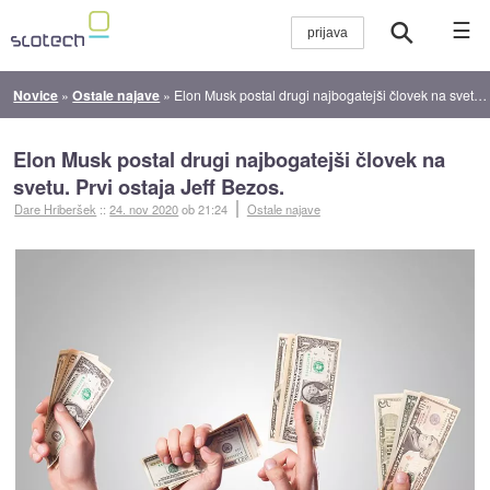
☰
Novice
»
Ostale najave
»
Elon Musk postal drugi najbogatejši človek na svetu. Prvi ostaja Jeff Bezos.
Elon Musk postal drugi najbogatejši človek na
svetu. Prvi ostaja Jeff Bezos.
Dare Hriberšek
::
24. nov 2020
ob 21:24
Ostale najave