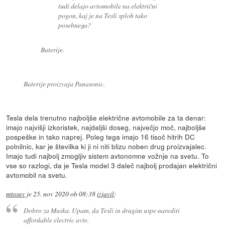
tudi delajo avtomobile na električni
pogon, kaj je na Tesli sploh tako
posebnega?
Baterije.
Baterije proizvaja Panasonic.
Tesla dela trenutno najboljše električne avtomobile za ta denar:
imajo najvišji izkoristek, najdaljši doseg, največjo moč, najboljše
pospeške in tako naprej. Poleg tega imajo 16 tisoč hitrih DC
polnilnic, kar je številka ki ji ni niti blizu noben drug proizvajalec.
Imajo tudi najbolj zmogljiv sistem avtonomne vožnje na svetu. To
vse so razlogi, da je Tesla model 3 daleč najbolj prodajan električni
avtomobil na svetu.
mtosev
je
25. nov 2020 ob 08:38
izjavil
:
Dobro za Muska. Upam, da Tesli in drugim uspe narediti
affordable electric avte.