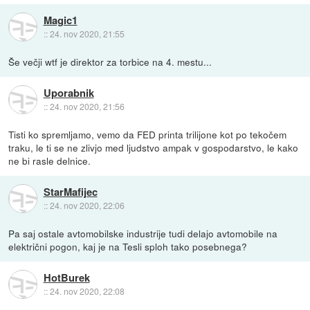
Magic1
::
24. nov 2020, 21:55
Še večji wtf je direktor za torbice na 4. mestu...
Uporabnik
::
24. nov 2020, 21:56
Tisti ko spremljamo, vemo da FED printa trilijone kot po tekočem
traku, le ti se ne zlivjo med ljudstvo ampak v gospodarstvo, le kako
ne bi rasle delnice.
StarMafijec
::
24. nov 2020, 22:06
Pa saj ostale avtomobilske industrije tudi delajo avtomobile na
električni pogon, kaj je na Tesli sploh tako posebnega?
HotBurek
::
24. nov 2020, 22:08