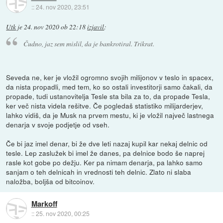
::
24. nov 2020, 23:51
Utk
je
24. nov 2020 ob 22:18
izjavil
:
Čudno, jaz sem mislil, da je bankrotiral. Trikrat.
Seveda ne, ker je vložil ogromno svojih milijonov v teslo in spacex,
da nista propadli, med tem, ko so ostali investitorji samo čakali, da
propade, tudi ustanovitelja Tesle sta bila za to, da propade Tesla,
ker več nista videla rešitve. Če pogledaš statistiko milijarderjev,
lahko vidiš, da je Musk na prvem mestu, ki je vložil največ lastnega
denarja v svoje podjetje od vseh.
Če bi jaz imel denar, bi že dve leti nazaj kupil kar nekaj delnic od
tesle. Lep zaslužek bi imel že danes, pa delnice bodo še naprej
rasle kot gobe po dežju. Ker pa nimam denarja, pa lahko samo
sanjam o teh delnicah in vrednosti teh delnic. Zlato ni slaba
naložba, boljša od bitcoinov.
Markoff
::
25. nov 2020, 00:25