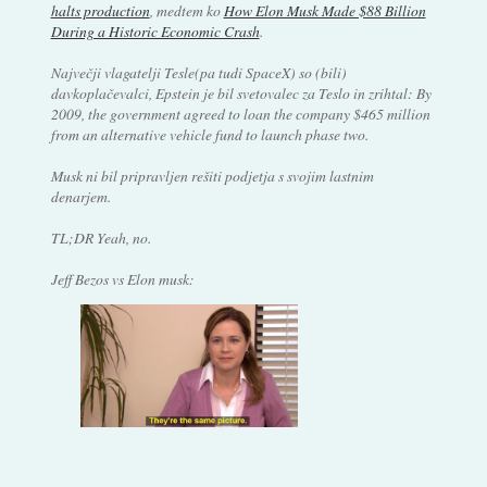
halts production
, medtem ko
How Elon Musk Made $88 Billion
During a Historic Economic Crash
.
Največji vlagatelji Tesle(pa tudi SpaceX) so (bili)
davkoplačevalci, Epstein je bil svetovalec za Teslo in zrihtal:
By
2009, the government agreed to loan the company $465 million
from an alternative vehicle fund to launch phase two.
Musk ni bil pripravljen rešiti podjetja s svojim lastnim
denarjem.
TL;DR Yeah, no.
Jeff Bezos vs Elon musk: