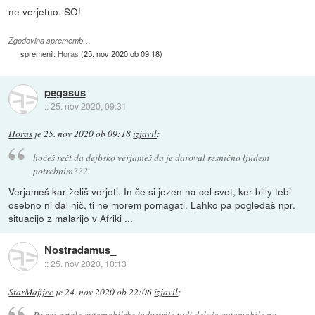
ne verjetno. SO!
Zgodovina sprememb…
spremenil:
Horas
(
25. nov 2020 ob 09:18
)
pegasus
::
25. nov 2020, 09:31
Horas
je
25. nov 2020 ob 09:18
izjavil
:
hočeš rečt da dejbsko verjameš da je daroval resnično ljudem
potrebnim???
Verjameš kar želiš verjeti. In če si jezen na cel svet, ker billy tebi
osebno ni dal nič, ti ne morem pomagati. Lahko pa pogledaš npr.
situacijo z malarijo v Afriki ...
Nostradamus_
::
25. nov 2020, 10:13
StarMafijec
je
24. nov 2020 ob 22:06
izjavil
:
Pa saj ostale avtomobilske industrije tudi delajo avtomobile na