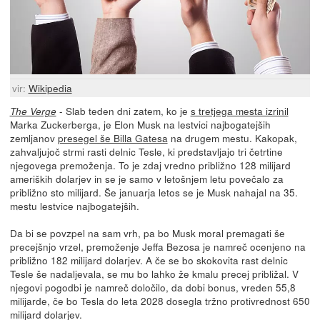
vir:
Wikipedia
- Slab teden dni zatem, ko je
s tretjega mesta izrinil
The Verge
Marka Zuckerberga, je Elon Musk na lestvici najbogatejših
zemljanov
presegel še Billa Gatesa
na drugem mestu. Kakopak,
zahvaljujoč strmi rasti delnic Tesle, ki predstavljajo tri četrtine
njegovega premoženja. To je zdaj vredno približno 128 milijard
ameriških dolarjev in se je samo v letošnjem letu povečalo za
približno sto milijard. Še januarja letos se je Musk nahajal na 35.
mestu lestvice najbogatejših.
Da bi se povzpel na sam vrh, pa bo Musk moral premagati še
precejšnjo vrzel, premoženje Jeffa Bezosa je namreč ocenjeno na
približno 182 milijard dolarjev. A če se bo skokovita rast delnic
Tesle še nadaljevala, se mu bo lahko že kmalu precej približal. V
njegovi pogodbi je namreč določilo, da dobi bonus, vreden 55,8
milijarde, če bo Tesla do leta 2028 dosegla tržno protivrednost 650
milijard dolarjev.