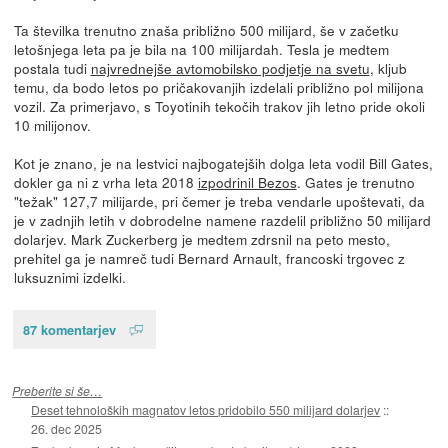
Ta številka trenutno znaša približno 500 milijard, še v začetku
letošnjega leta pa je bila na 100 milijardah. Tesla je medtem
postala tudi
najvrednejše avtomobilsko podjetje na svetu
, kljub
temu, da bodo letos po pričakovanjih izdelali približno pol milijona
vozil. Za primerjavo, s Toyotinih tekočih trakov jih letno pride okoli
10 milijonov.
Kot je znano, je na lestvici najbogatejših dolga leta vodil Bill Gates,
dokler ga ni z vrha leta 2018
izpodrinil Bezos
. Gates je trenutno
"težak" 127,7 milijarde, pri čemer je treba vendarle upoštevati, da
je v zadnjih letih v dobrodelne namene razdelil približno 50 milijard
dolarjev. Mark Zuckerberg je medtem zdrsnil na peto mesto,
prehitel ga je namreč tudi Bernard Arnault, francoski trgovec z
luksuznimi izdelki.
87 komentarjev
Preberite si še…
Deset tehnoloških magnatov letos pridobilo 550 milijard dolarjev
::
26. dec 2025