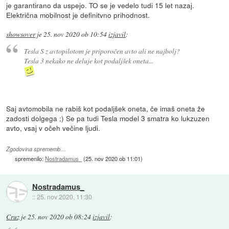
je garantirano da uspejo. TO se je vedelo tudi 15 let nazaj.
Električna mobilnost je definitvno prihodnost.
showsover
je
25. nov 2020 ob 10:54
izjavil
:
Tesla S z avtopilotom je priporočen avto ali ne najbolj?
Tesla 3 nekako ne deluje kot podaljšek oneta...
Saj avtomobila ne rabiš kot podaljšek oneta, če imaš oneta že
zadosti dolgega ;) Se pa tudi Tesla model 3 smatra ko lukzuzen
avto, vsaj v očeh večine ljudi.
Zgodovina sprememb…
spremenilo:
Nostradamus_
(
25. nov 2020 ob 11:01
)
Nostradamus_
::
25. nov 2020, 11:30
Cruz
je
25. nov 2020 ob 08:24
izjavil
: