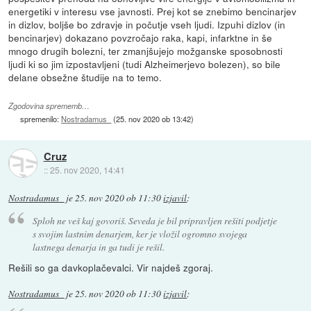
energetiki v interesu vse javnosti. Prej kot se znebimo bencinarjev
in dizlov, boljše bo zdravje in počutje vseh ljudi. Izpuhi dizlov (in
bencinarjev) dokazano povzročajo raka, kapi, infarktne in še
mnogo drugih bolezni, ter zmanjšujejo možganske sposobnosti
ljudi ki so jim izpostavljeni (tudi Alzheimerjevo bolezen), so bile
delane obsežne študije na to temo.
Zgodovina sprememb…
spremenilo:
Nostradamus_
(
25. nov 2020 ob 13:42
)
Cruz
::
25. nov 2020, 14:41
Nostradamus_
je
25. nov 2020 ob 11:30
izjavil
:
Sploh ne veš kaj govoriš. Seveda je bil pripravljen rešiti podjetje
s svojim lastnim denarjem, ker je vložil ogromno svojega
lastnega denarja in ga tudi je rešil.
Rešili so ga davkoplačevalci. Vir najdeš zgoraj.
Nostradamus_
je
25. nov 2020 ob 11:30
izjavil
: