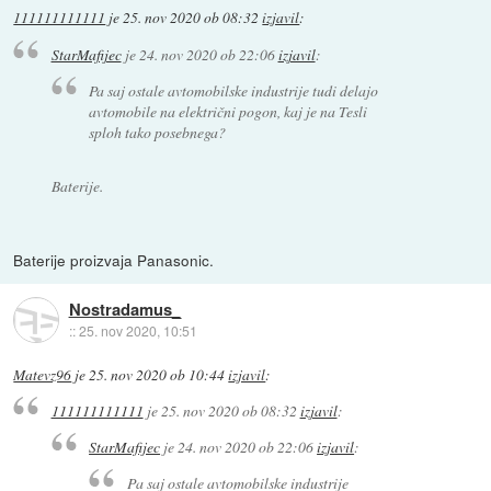
111111111111
je
25. nov 2020 ob 08:32
izjavil
:
StarMafijec
je
24. nov 2020 ob 22:06
izjavil
:
Pa saj ostale avtomobilske industrije tudi delajo
avtomobile na električni pogon, kaj je na Tesli
sploh tako posebnega?
Baterije.
Baterije proizvaja Panasonic.
Nostradamus_
::
25. nov 2020, 10:51
Matevz96
je
25. nov 2020 ob 10:44
izjavil
:
111111111111
je
25. nov 2020 ob 08:32
izjavil
:
StarMafijec
je
24. nov 2020 ob 22:06
izjavil
:
Pa saj ostale avtomobilske industrije