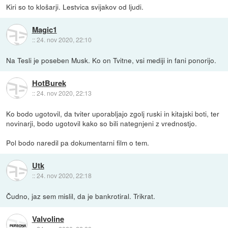
Kiri so to klošarji. Lestvica svijakov od ljudi.
Magic1
::
24. nov 2020, 22:10
Na Tesli je poseben Musk. Ko on Tvitne, vsi mediji in fani ponorijo.
HotBurek
::
24. nov 2020, 22:13
Ko bodo ugotovil, da tviter uporabljajo zgolj ruski in kitajski boti, ter
novinarji, bodo ugotovil kako so bili nategnjeni z vrednostjo.
Pol bodo naredil pa dokumentarni film o tem.
Utk
::
24. nov 2020, 22:18
Čudno, jaz sem mislil, da je bankrotiral. Trikrat.
Valvoline