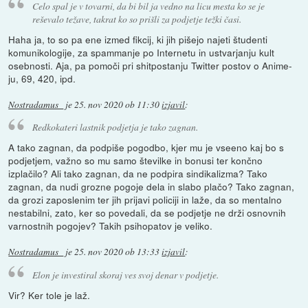
Celo spal je v tovarni, da bi bil ja vedno na licu mesta ko se je
reševalo težave, takrat ko so prišli za podjetje težki časi.
Haha ja, to so pa ene izmed fikcij, ki jih pišejo najeti študenti
komunikologije, za spammanje po Internetu in ustvarjanju kult
osebnosti. Aja, pa pomoči pri shitpostanju Twitter postov o Anime-
ju, 69, 420, ipd.
Nostradamus_
je
25. nov 2020 ob 11:30
izjavil
:
Redkokateri lastnik podjetja je tako zagnan.
A tako zagnan, da podpiše pogodbo, kjer mu je vseeno kaj bo s
podjetjem, važno so mu samo številke in bonusi ter končno
izplačilo? Ali tako zagnan, da ne podpira sindikalizma? Tako
zagnan, da nudi grozne pogoje dela in slabo plačo? Tako zagnan,
da grozi zaposlenim ter jih prijavi policiji in laže, da so mentalno
nestabilni, zato, ker so povedali, da se podjetje ne drži osnovnih
varnostnih pogojev? Takih psihopatov je veliko.
Nostradamus_
je
25. nov 2020 ob 13:33
izjavil
:
Elon je investiral skoraj ves svoj denar v podjetje.
Vir? Ker tole je laž.