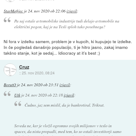
StarMafijec
je
24. nov 2020 ob 22:06
izjavil
:
Pa saj ostale avtomobilske industrije tudi delajo avtomobile na
električni pogon, kaj je na Tesli sploh tako posebnega?
Ni fora v izdelku samem, problem je v kupcih, ki kupujejo te izdelke.
In če pogledaš današnjo populacijo, ti je hitro jasno, zakaj imamo
takšno stanje, kot je sedaj... Idiocracy at it's best ;)
Cruz
::
25. nov 2020, 08:24
BorutO
je
24. nov 2020 ob 23:51
izjavil
:
Utk
je
24. nov 2020 ob 22:18
izjavil
:
Čudno, jaz sem mislil, da je bankrotiral. Trikrat.
Seveda ne, ker je vložil ogromno svojih milijonov v teslo in
spacex, da nista propadli, med tem, ko so ostali investitorji samo