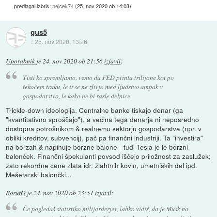
predlagal izbris:
nejcek74
(
25. nov 2020 ob 14:03
)
gus5
::
25. nov 2020, 13:26
Uporabnik
je
24. nov 2020 ob 21:56
izjavil
:
Tisti ko spremljamo, vemo da FED printa trilijone kot po
tekočem traku, le ti se ne zlivjo med ljudstvo ampak v
gospodarstvo, le kako ne bi rasle delnice.
Trickle-down ideologija. Centralne banke tiskajo denar (ga
"kvantitativno sproščajo"), a večina tega denarja ni neposredno
dostopna potrošnikom & realnemu sektorju gospodarstva (npr. v
obliki kreditov, subvencij), pač pa finančni industriji. Ta "investira"
na borzah & napihuje borzne balone - tudi Tesla je le borzni
balonček. Finančni špekulanti povsod iščejo priložnost za zaslužek;
zato rekordne cene zlata idr. žlahtnih kovin, umetniških del ipd.
Mešetarski balončki...
BorutO
je
24. nov 2020 ob 23:51
izjavil
:
Če pogledaš statistiko milijarderjev, lahko vidiš, da je Musk na