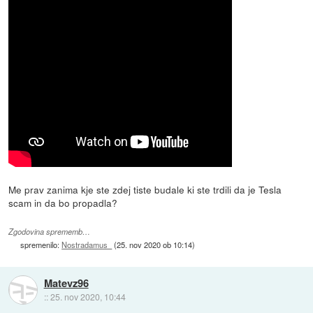
Me prav zanima kje ste zdej tiste budale ki ste trdili da je Tesla
scam in da bo propadla?
Zgodovina sprememb…
spremenilo:
Nostradamus_
(
25. nov 2020 ob 10:14
)
Matevz96
::
25. nov 2020, 10:44