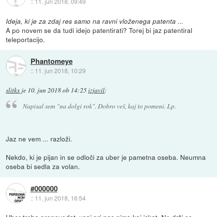
::
11. jun 2018, 09:49
Ideja, ki je za zdaj res samo na ravni vloženega patenta ...
A po novem se da tudi idejo patentirati? Torej bi jaz patentiral
teleportacijo.
Phantomeye
::
11. jun 2018, 10:29
slitkx
je
10. jun 2018 ob 14:25
izjavil
:
Napisal sem "na dolgi rok". Dobro veš, kaj to pomeni. Lp.
Jaz ne vem ... razloži.
Nekdo, ki je pijan in se odloči za uber je pametna oseba. Neumna
oseba bi sedla za volan.
#000000
::
11. jun 2018, 16:54