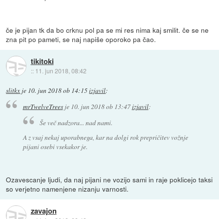
če je pijan tk da bo crknu pol pa se mi res nima kaj smilit. če se ne
zna pit po pameti, se naj napiše oporoko pa čao.
tikitoki
::
11. jun 2018, 08:42
slitkx
je
10. jun 2018 ob 14:15
izjavil
:
mrTwelveTrees
je
10. jun 2018 ob 13:47
izjavil
:
Še več nadzora... nad nami.
A z vsaj nekaj uporabnega, kar na dolgi rok prepričitev vožnje
pijani osebi vsekakor je.
Ozavescanje ljudi, da naj pijani ne vozijo sami in raje poklicejo taksi
so verjetno namenjene nizanju varnosti.
zavajon