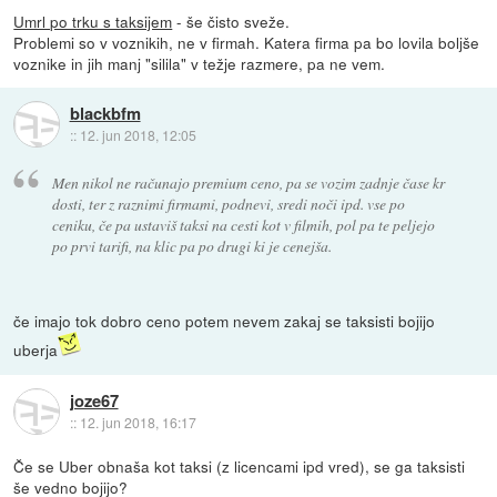
Umrl po trku s taksijem
- še čisto sveže.
Problemi so v voznikih, ne v firmah. Katera firma pa bo lovila boljše
voznike in jih manj "silila" v težje razmere, pa ne vem.
blackbfm
::
12. jun 2018, 12:05
Men nikol ne računajo premium ceno, pa se vozim zadnje čase kr
dosti, ter z raznimi firmami, podnevi, sredi noči ipd. vse po
ceniku, če pa ustaviš taksi na cesti kot v filmih, pol pa te peljejo
po prvi tarifi, na klic pa po drugi ki je cenejša.
če imajo tok dobro ceno potem nevem zakaj se taksisti bojijo
uberja
joze67
::
12. jun 2018, 16:17
Če se Uber obnaša kot taksi (z licencami ipd vred), se ga taksisti
še vedno bojijo?