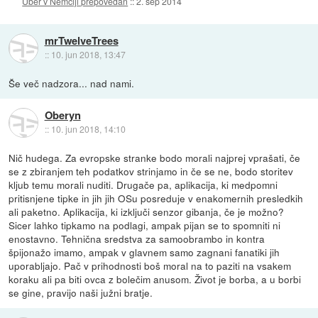
Uber v Nemčiji prepovedan
::
2. sep 2014
mrTwelveTrees
::
10. jun 2018, 13:47
Še več nadzora... nad nami.
Oberyn
::
10. jun 2018, 14:10
Nič hudega. Za evropske stranke bodo morali najprej vprašati, če
se z zbiranjem teh podatkov strinjamo in če se ne, bodo storitev
kljub temu morali nuditi. Drugače pa, aplikacija, ki medpomni
pritisnjene tipke in jih jih OSu posreduje v enakomernih presledkih
ali paketno. Aplikacija, ki izključi senzor gibanja, če je možno?
Sicer lahko tipkamo na podlagi, ampak pijan se to spomniti ni
enostavno. Tehnična sredstva za samoobrambo in kontra
špijonažo imamo, ampak v glavnem samo zagnani fanatiki jih
uporabljajo. Pač v prihodnosti boš moral na to paziti na vsakem
koraku ali pa biti ovca z bolečim anusom. Život je borba, a u borbi
se gine, pravijo naši južni bratje.