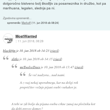
dolgoročno bistveno bolj škodljiv za posameznika in družbo, kot pa
marihuana, legalen, slednja pa ni.
Zgodovina sprememb…
spremenilo:
Markoff
(
11. jun 2018 ob 08:24
)
MostWanted
::
11. jun 2018, 08:28
blackbfm
je
10. jun 2018 ob 14:23
izjavil
:
slitkx
je
10. jun 2018 ob 14:15
izjavil
:
mrTwelveTrees
je
10. jun 2018 ob 13:47
izjavil
:
Še več nadzora... nad nami.
A z vsaj nekaj uporabnega, kar na dolgi rok
prepričitev vožnje pijani osebi vsekakor je.
A tebi se zdi bolje da pijana oseba crkne zunaj na pločniku kot
da dobi prevoz domov?