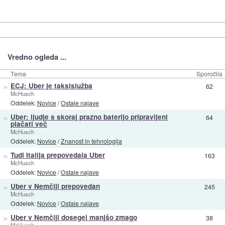
Vredno ogleda ...
Tema
Sporočila
»
ECJ: Uber je taksislužba
62
McHusch
Oddelek:
Novice
/
Ostale najave
»
Uber: ljudje s skoraj prazno baterijo pripravljeni
64
plačati več
McHusch
Oddelek:
Novice
/
Znanost in tehnologija
»
Tudi Italija prepovedala Uber
163
McHusch
Oddelek:
Novice
/
Ostale najave
»
Uber v Nemčiji prepovedan
245
McHusch
Oddelek:
Novice
/
Ostale najave
»
Uber v Nemčiji dosegel manjšo zmago
38
McHusch