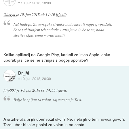
::
10. jun 2018, 18:03
Oberyn
je
10. jun 2018 ob 14:10
izjavil
:
Nič hudega. Za evropske stranke bodo morali najprej vprašati,
če se z zbiranjem teh podatkov strinjamo in če se ne, bodo
storitev kljub temu morali nuditi.
Koliko aplikacij na Google Play, karkoli ze imas Apple lahko
uporabljas, ce se ne strinjas s pogoji uporabe?
Dr_M
::
10. jun 2018, 20:30
filip007
je
10. jun 2018 ob 14:55
izjavil
:
Bolje kot pijan za volan, saj zato pa je Taxi.
A si ziher,da bi jih uber vozil okoli? Ne, nebi jih o tem novica govori.
Torej uber bi take poslal za volan in na cesto.