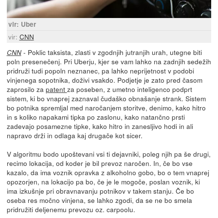
vir: Uber
vir:
CNN
- Poklic taksista, zlasti v zgodnjih jutranjih urah, utegne biti
CNN
poln presenečenj. Pri Uberju, kjer se vam lahko na zadnjih sedežih
pridruži tudi popoln neznanec, pa lahko neprijetnost v podobi
vinjenega sopotnika, doživi vsakdo. Podjetje je zato pred časom
zaprosilo za
patent
za poseben, z umetno inteligenco podprt
sistem, ki bo vnaprej zaznaval čudaško obnašanje strank. Sistem
bo potnika spremljal med naročanjem storitve, denimo, kako hitro
in s koliko napakami tipka po zaslonu, kako natančno prsti
zadevajo posamezne tipke, kako hitro in zanesljivo hodi in ali
napravo drži in odlaga kaj drugače kot sicer.
V algoritmu bodo upoštevani vsi ti dejavniki, poleg njih pa še drugi,
recimo lokacija, od koder je bil prevoz naročen. In, če bo vse
kazalo, da ima voznik opravka z alkoholno gobo, bo o tem vnaprej
opozorjen, na lokacijo pa bo, če je le mogoče, poslan voznik, ki
ima izkušnje pri obravnavanju potnikov v takem stanju. Če bo
oseba res močno vinjena, se lahko zgodi, da se ne bo smela
pridružiti deljenemu prevozu oz. carpoolu.