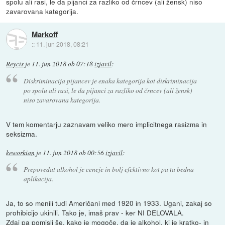
spolu ali rasi, le da pijanci za razliko od črncev (ali žensk) niso
zavarovana kategorija.
Markoff
::
11. jun 2018, 08:21
Reycis
je
11. jun 2018 ob 07:18
izjavil
:
Diskriminacija pijancev je enaka kategorija kot diskriminacija
po spolu ali rasi, le da pijanci za razliko od črncev (ali žensk)
niso zavarovana kategorija.
V tem komentarju zaznavam veliko mero implicitnega rasizma in
seksizma.
keworkian
je
11. jun 2018 ob 00:56
izjavil
:
Prepovedat alkohol je ceneje in bolj efektivno kot pa ta bedna
aplikacija.
Ja, to so menili tudi Američani med 1920 in 1933. Ugani, zakaj so
prohibicijo ukinili. Tako je, imaš prav - ker NI DELOVALA.
Zdaj pa pomisli še, kako je mogoče, da je alkohol, ki je kratko- in