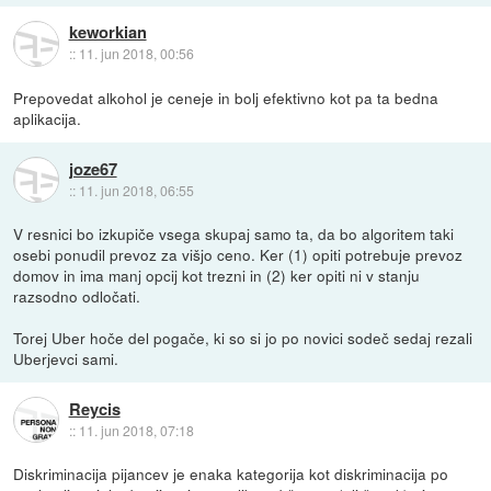
keworkian
::
11. jun 2018, 00:56
Prepovedat alkohol je ceneje in bolj efektivno kot pa ta bedna
aplikacija.
joze67
::
11. jun 2018, 06:55
V resnici bo izkupiče vsega skupaj samo ta, da bo algoritem taki
osebi ponudil prevoz za višjo ceno. Ker (1) opiti potrebuje prevoz
domov in ima manj opcij kot trezni in (2) ker opiti ni v stanju
razsodno odločati.
Torej Uber hoče del pogače, ki so si jo po novici sodeč sedaj rezali
Uberjevci sami.
Reycis
::
11. jun 2018, 07:18
Diskriminacija pijancev je enaka kategorija kot diskriminacija po