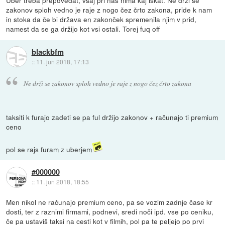
Uber treba prepovedat, vsaj pri nas nima kaj iskat. Ne drži se
zakonov sploh vedno je raje z nogo čez črto zakona, pride k nam
in stoka da če bi država en zakonček spremenila njim v prid,
namest da se ga držijo kot vsi ostali. Torej fuq off
blackbfm
::
11. jun 2018, 17:13
Ne drži se zakonov sploh vedno je raje z nogo čez črto zakona
taksiti k furajo zadeti se pa ful držijo zakonov + računajo ti premium
ceno
pol se rajs furam z uberjem
#000000
::
11. jun 2018, 18:55
Men nikol ne računajo premium ceno, pa se vozim zadnje čase kr
dosti, ter z raznimi firmami, podnevi, sredi noči ipd. vse po ceniku,
če pa ustaviš taksi na cesti kot v filmih, pol pa te peljejo po prvi