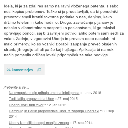
Ideja, ki je za zdaj res samo na ravni vloženega patenta, s sabo
nosi kopico problemov. Težko si je predstavljati, da bi ponudniki
prevozov smeli hraniti tovrstne podatke o nas, denimo, kako
držimo telefon in kako hodimo. Drugo, zavračanje pijancev je
nekako v diametralnem nasprotju s poslanstvom, ki ga taksisti
opravljajo ponoči, saj bi zavrnjeni potniki lahko potem sami sedli za
volan. Zadnje, v zgodovini Uberja in prevoza oseb nasploh, ni
malo primerov, ko so vozniki
zlorabili zaupanje
preveč okajenih
strank, jih ogoljufali ali pa še kaj hujšega. Aplikacija bi na nek
način pomenila odličen lovski pripomoček za take podvige.
24 komentarjev
Preberite si še…
Na evropske meje prihaja umetna inteligenca
::
1. nov 2018
Tudi Italija prepovedala Uber
::
27. maj 2015
Uber bi vozil tudi tovor
::
12. jan 2015
Hamburg in Berlin prepovedala Uber, ta zaganja UberTaxi
::
30. sep
2014
Uber v Nemčiji dosegel manjšo zmago
::
17. sep 2014