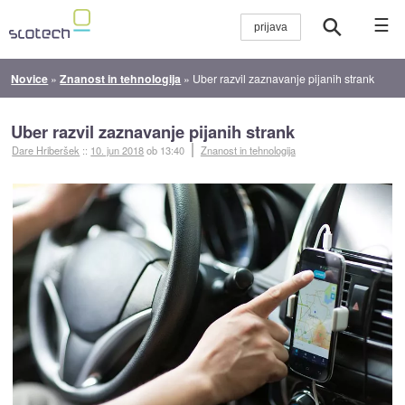
☰
Novice
»
Znanost in tehnologija
»
Uber razvil zaznavanje pijanih strank
Uber razvil zaznavanje pijanih strank
Dare Hriberšek
::
10. jun 2018
ob 13:40
Znanost in tehnologija