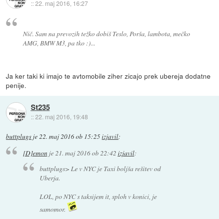
::
22. maj 2016, 16:27
Nič. Sam na prevozih težko dobiš Teslo, Porša, lambota, mečko
AMG, BMW M3, pa tko :)...
Ja ker taki ki imajo te avtomobile ziher zicajo prek ubereja dodatne
penije.
St235
::
22. maj 2016, 19:48
buttplugs
je
22. maj 2016 ob 15:25
izjavil
:
[D]emon
je
21. maj 2016 ob 22:42
izjavil
:
buttplugs> Le v NYC je Taxi boljša rešitev od
Uberja.
LOL, po NYC s taksijem it, sploh v konici, je
samomor.