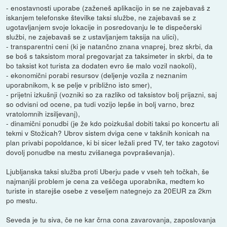
- enostavnosti uporabe (zaženeš aplikacijo in se ne zajebavaš z
iskanjem telefonske številke taksi službe, ne zajebavaš se z
ugotavljanjem svoje lokacije in posredovanju le te dispečerski
službi, ne zajebavaš se z ustavljanjem taksija na ulici),
- transparentni ceni (ki je natančno znana vnaprej, brez skrbi, da
se boš s taksistom moral pregovarjat za taksimeter in skrbi, da te
bo taksist kot turista za dodaten evro še malo vozil naokoli),
- ekonomični porabi resursov (deljenje vozila z neznanim
uporabnikom, k se pelje v približno isto smer),
- prijetni izkušnji (vozniki so za razliko od taksistov bolj prijazni, saj
so odvisni od ocene, pa tudi vozijo lepše in bolj varno, brez
vratolomnih izsiljevanj),
- dinamični ponudbi (je že kdo poizkušal dobiti taksi po koncertu ali
tekmi v Stožicah? Ubrov sistem dviga cene v takšnih konicah na
plan privabi popoldance, ki bi sicer ležali pred TV, ter tako zagotovi
dovolj ponudbe na mestu zvišanega povpraševanja).
Ljubljanska taksi služba proti Uberju pade v vseh teh točkah, še
najmanjši problem je cena za veščega uporabnika, medtem ko
turiste in starejše osebe z veseljem nategnejo za 20EUR za 2km
po mestu.
Seveda je tu siva, če ne kar črna cona zavarovanja, zaposlovanja