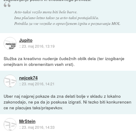
Avto-taksi vozilo mora biti bele barve.
Ima plačano letno takso za avto-taksi postajališča.
Potrdila za vse voznike o opravljenem izpitu o poznavanju MOL
Jupito
::
23. maj 2016, 13:19
Služba za kreativno nudenje čudežnih oblik dela (ter izogibanje
omejitvam in obremenitam vseh vrst).
nejcek74
::
23. maj 2016, 14:21
Uber naj najprej pokaze da zna delati bolje v skladu z lokalno
zakonodajo, ne pa da jo poskusa izigrati. Ni tezko biti konkurencen
ce ne placujes taks/prispevkov.
MrStein
::
23. maj 2016, 14:33