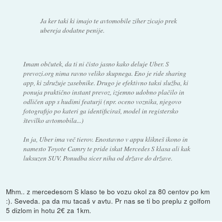
Ja ker taki ki imajo te avtomobile ziher zicajo prek
ubereja dodatne penije.
Imam občutek, da ti ni čisto jasno kako deluje Uber. S
prevozi.org nima ravno veliko skupnega. Eno je ride sharing
app, ki združuje zasebnike. Drugo je efektivno taksi služba, ki
ponuja praktično instant prevoz, izjemno udobno plačilo in
odličen app s hudimi featurji (npr. oceno voznika, njegovo
fotografijo po kateri ga identificiraš, model in registersko
številko avtomobila...)
In ja, Uber ima več tierov. Enostavno v appu klikneš ikono in
namesto Toyote Camry te pride iskat Mercedes S klasa ali kak
luksuzen SUV. Ponudba sicer niha od države do države.
Mhm.. z mercedesom S klaso te bo vozu okol za 80 centov po km
:). Seveda. pa da mu tacaš v avtu. Pr nas se ti bo preplu z golfom
5 dizlom in hotu 2€ za 1km.