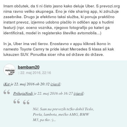
Imam občutek, da ti ni čisto jasno kako deluje Uber. S prevozi.org
nima ravno veliko skupnega. Eno je ride sharing app, ki združuje
zasebnike. Drugo je efektivno taksi služba, ki ponuja praktično
instant prevoz, izjemno udobno plačilo in odličen app s hudimi
featurji (npr. oceno voznika, njegovo fotografijo po kateri ga
identificiraš, model in registersko številko avtomobila...)
In ja, Uber ima več tierov. Enostavno v appu klikneš ikono in
namesto Toyote Camry te pride iskat Mercedes S klasa ali kak
luksuzen SUV. Ponudba sicer niha od države do države.
bambam20
::
22. maj 2016, 22:16
iKst
je
22. maj 2016 ob 20:32
izjavil
:
PrihajaNodi
je
22. maj 2016 ob 16:27
izjavil
:
Nič. Sam na prevozih težko dobiš Teslo,
Porša, lambota, mečko AMG, BMW
M3, pa tko :)...