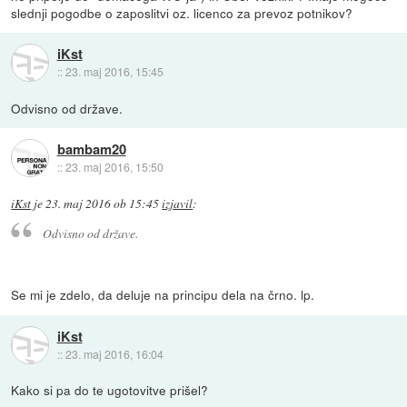
slednji pogodbe o zaposlitvi oz. licenco za prevoz potnikov?
iKst
::
23. maj 2016, 15:45
Odvisno od države.
bambam20
::
23. maj 2016, 15:50
iKst
je
23. maj 2016 ob 15:45
izjavil
:
Odvisno od države.
Se mi je zdelo, da deluje na principu dela na črno. lp.
iKst
::
23. maj 2016, 16:04
Kako si pa do te ugotovitve prišel?