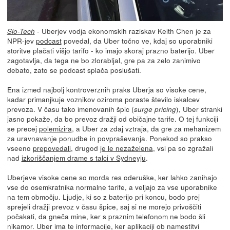
- Uberjev vodja ekonomskih raziskav Keith Chen je za
Slo-Tech
NPR-jev
podcast
povedal, da Uber točno ve, kdaj so uporabniki
storitve plačati višjo tarifo - ko imajo skoraj prazno baterijo. Uber
zagotavlja, da tega ne bo zlorabljal, gre pa za zelo zanimivo
debato, zato se podcast splača poslušati.
Ena izmed najbolj kontroverznih praks Uberja so visoke cene,
kadar primanjkuje voznikov oziroma poraste število iskalcev
prevoza. V času tako imenovanih špic (
), Uber stranki
surge pricing
jasno pokaže, da bo prevoz dražji od običajne tarife. O tej funkciji
se precej
polemizira
, a Uber za zdaj vztraja, da gre za mehanizem
za uravnavanje ponudbe in povpraševanja. Ponekod so prakso
vseeno
prepovedali
, drugod
je le nezaželena
, vsi pa so zgražali
nad
izkoriščanjem drame s talci v Sydneyju
.
Uberjeve visoke cene so morda res oderuške, ker lahko zanihajo
vse do osemkratnika normalne tarife, a veljajo za vse uporabnike
na tem območju. Ljudje, ki so z baterijo pri koncu, bodo prej
sprejeli dražji prevoz v času špice, saj si ne morejo privoščiti
počakati, da gneča mine, ker s praznim telefonom ne bodo šli
nikamor. Uber ima te informacije, ker aplikaciji ob namestitvi