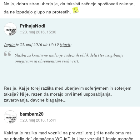
No ja, dobra stran uberja je, da taksisti začnejo spoštovati zakone,
da ne izpadejo glupo na protestih.
PrihajaNodi
::
23. maj 2016, 15:30
Jupito
je
23. maj 2016 ob 13:19
izjavil
:
Služba za kreativno nudenje čudežnih oblik dela (ter izogibanje
omejitvam in obremenitam vseh vrst).
Res je. Kaj je torej razlika med uberjevim soferjwmem in soferjem
taksija? Ni je, razen da morajo prvi imeti usposabljanja,
zavarovanja, davcne blagajne...
bambam20
::
23. maj 2016, 15:41
Kakšna je razlika med vozniki na prevozi .org ( ti te nečeloma res
ne pripeljo do" domačega WC-ja") in Uber vozniki ? Imajo mogoče