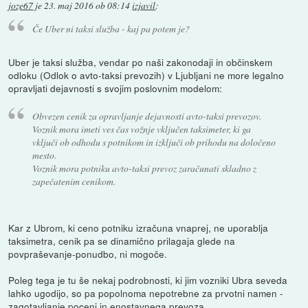
joze67
je
23. maj 2016 ob 08:14
izjavil
:
Če Uber ni taksi služba - kaj pa potem je?
Uber je taksi služba, vendar po naši zakonodaji in občinskem
odloku (Odlok o avto-taksi prevozih) v Ljubljani ne more legalno
opravljati dejavnosti s svojim poslovnim modelom:
Obvezen cenik za opravljanje dejavnosti avto-taksi prevozov.
Voznik mora imeti ves čas vožnje vključen taksimeter, ki ga
vključi ob odhodu s potnikom in izključi ob prihodu na določeno
mesto.
Voznik mora potniku avto-taksi prevoz zaračunati skladno z
zapečatenim cenikom.
Kar z Ubrom, ki ceno potniku izračuna vnaprej, ne uporablja
taksimetra, cenik pa se dinamično prilagaja glede na
povpraševanje-ponudbo, ni mogoče.
Poleg tega je tu še nekaj podrobnosti, ki jim vozniki Ubra seveda
lahko ugodijo, so pa popolnoma nepotrebne za prvotni namen -
zagotavljanje poceni in enostavnega prevoza.