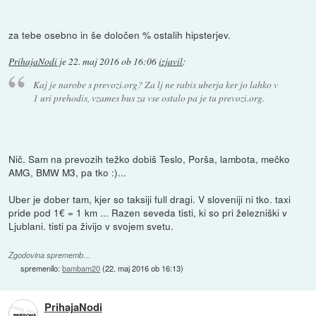
za tebe osebno in še določen % ostalih hipsterjev.
PrihajaNodi
je
22. maj 2016 ob 16:06
izjavil
:
Kaj je narobe s prevozi.org? Za lj ne rabis uberja ker jo lahko v
1 uri prehodis, vzames bus za vse ostalo pa je tu prevozi.org.
Nič. Sam na prevozih težko dobiš Teslo, Porša, lambota, mečko
AMG, BMW M3, pa tko :)...
Uber je dober tam, kjer so taksiji full dragi. V sloveniji ni tko. taxi
pride pod 1€ = 1 km ... Razen seveda tisti, ki so pri železniški v
Ljublani. tisti pa živijo v svojem svetu.
Zgodovina sprememb…
spremenilo:
bambam20
(
22. maj 2016 ob 16:13
)
PrihajaNodi