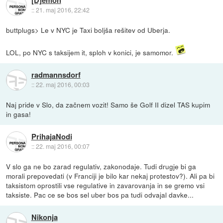
[D]emon
::
21. maj 2016, 22:42
buttplugs> Le v NYC je Taxi boljša rešitev od Uberja.
LOL, po NYC s taksijem it, sploh v konici, je samomor.
radmannsdorf
::
22. maj 2016, 00:03
Naj pride v Slo, da začnem vozit! Samo še Golf II dizel TAS kupim
in gasa!
PrihajaNodi
::
22. maj 2016, 00:07
V slo ga ne bo zarad regulativ, zakonodaje. Tudi drugje bi ga
morali prepovedati (v Franciji je bilo kar nekaj protestov?). Ali pa bi
taksistom oprostili vse regulative in zavarovanja in se gremo vsi
taksiste. Pac ce se bos sel uber bos pa tudi odvajal davke...
Nikonja