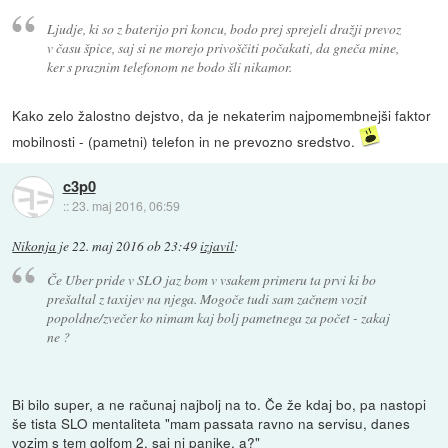
Ljudje, ki so z baterijo pri koncu, bodo prej sprejeli dražji prevoz
v času špice, saj si ne morejo privoščiti počakati, da gneča mine,
ker s praznim telefonom ne bodo šli nikamor.
Kako zelo žalostno dejstvo, da je nekaterim najpomembnejši faktor
mobilnosti - (pametni) telefon in ne prevozno sredstvo.
c3p0
::
23. maj 2016, 06:59
Nikonja
je
22. maj 2016 ob 23:49
izjavil
:
Če Uber pride v SLO jaz bom v vsakem primeru ta prvi ki bo
prešaltal z taxijev na njega. Mogoče tudi sam začnem vozit
popoldne/zvečer ko nimam kaj bolj pametnega za počet - zakaj
ne ?
Bi bilo super, a ne računaj najbolj na to. Če že kdaj bo, pa nastopi
še tista SLO mentaliteta "mam passata ravno na servisu, danes
vozim s tem golfom 2, saj ni panike, a?"