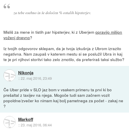
za tebe osebno in še določen % ostalih hipsterjev.
Misliš za mene in tistih par hipsterjev, ki z Uberjem
opravijo milijon
voženj dnevno
?
Iz tvojih odgovorov sklepam, da je tvoja izkušnja z Ubrom izrazito
negativna. Nam zaupaš v katerem mestu si se poslužil Ubra in kaj
te je pri njihovi storitvi tako zelo zmotilo, da preferiraš taksi službo?
Nikonja
::
22. maj 2016, 23:49
Če Uber pride v SLO jaz bom v vsakem primeru ta prvi ki bo
prešaltal z taxijev na njega. Mogoče tudi sam začnem vozit
popoldne/zvečer ko nimam kaj bolj pametnega za počet - zakaj ne
?
Markoff
::
23. maj 2016, 06:44