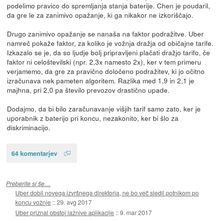
podelimo pravico do spremljanja stanja baterije. Chen je poudaril,
da gre le za zanimivo opažanje, ki ga nikakor ne izkoriščajo.
Drugo zanimivo opažanje se nanaša na faktor podražitve. Uber
namreč pokaže faktor, za koliko je vožnja dražja od običajne tarife.
Izkazalo se je, da so ljudje bolj pripravljeni plačati dražjo tarifo, če
faktor ni celoštevilski (npr. 2,3x namesto 2x), ker v tem primeru
verjamemo, da gre za pravično določeno podražitev, ki jo očitno
izračunava nek pameten algoritem. Razlika med 1,9 in 2,1 je
majhna, pri 2,0 pa število prevozov drastično upade.
Dodajmo, da bi bilo zaračunavanje višjih tarif samo zato, ker je
uporabnik z baterijo pri koncu, nezakonito, ker bi šlo za
diskriminacijo.
64 komentarjev
Preberite si še…
Uber dobil novega izvršnega direktorja, ne bo več sledil potnikom po
koncu vožnje
::
29. avg 2017
Uber priznal obstoj lažnive aplikacije
::
9. mar 2017