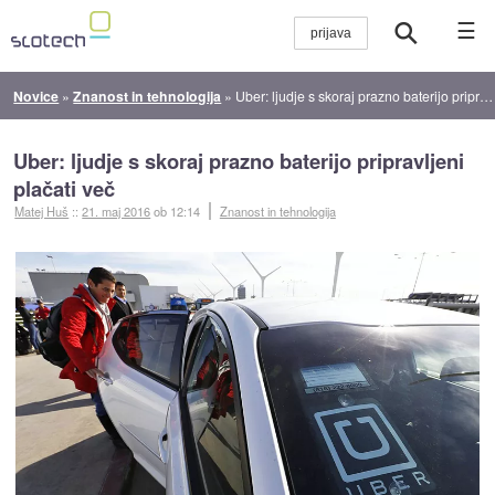
☰
Novice
»
Znanost in tehnologija
»
Uber: ljudje s skoraj prazno baterijo pripravljeni plačati več
Uber: ljudje s skoraj prazno baterijo pripravljeni
plačati več
Matej Huš
::
21. maj 2016
ob 12:14
Znanost in tehnologija