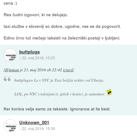
cena :)
Res čudni izgovori, ki ne delujejo.
taxi službe v sloveniji so dobre, ugodne, vse se da pogovorit.
Edino črno luč mečejo taksisti na železniški postaji v ljubljani.
buttplugs
::
22. maj 2016, 15:25
[D]emon
je
21. maj 2016 ob 22:42
izjavil
:
buttplugs> Le v NYC je Taxi boljša rešitev od Uberja.
LOL, po NYC s taksijem it, sploh v konici, je samomor.
Ker konica velja samo za taksiste. Ignorance at its best.
Unknown_001
::
22. maj 2016, 15:39