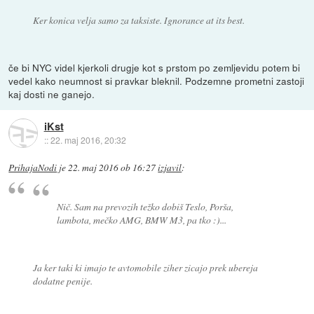
Ker konica velja samo za taksiste. Ignorance at its best.
če bi NYC videl kjerkoli drugje kot s prstom po zemljevidu potem bi
vedel kako neumnost si pravkar bleknil. Podzemne prometni zastoji
kaj dosti ne ganejo.
iKst
::
22. maj 2016, 20:32
PrihajaNodi
je
22. maj 2016 ob 16:27
izjavil
:
Nič. Sam na prevozih težko dobiš Teslo, Porša,
lambota, mečko AMG, BMW M3, pa tko :)...
Ja ker taki ki imajo te avtomobile ziher zicajo prek ubereja
dodatne penije.