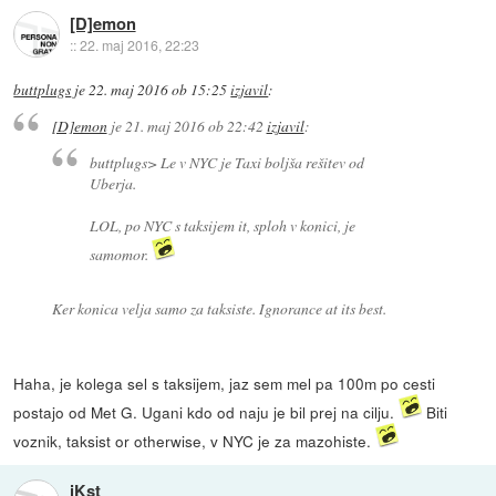
[D]emon
::
22. maj 2016, 22:23
buttplugs
je
22. maj 2016 ob 15:25
izjavil
:
[D]emon
je
21. maj 2016 ob 22:42
izjavil
:
buttplugs> Le v NYC je Taxi boljša rešitev od
Uberja.
LOL, po NYC s taksijem it, sploh v konici, je
samomor.
Ker konica velja samo za taksiste. Ignorance at its best.
Haha, je kolega sel s taksijem, jaz sem mel pa 100m po cesti
postajo od Met G. Ugani kdo od naju je bil prej na cilju.
Biti
voznik, taksist or otherwise, v NYC je za mazohiste.
iKst