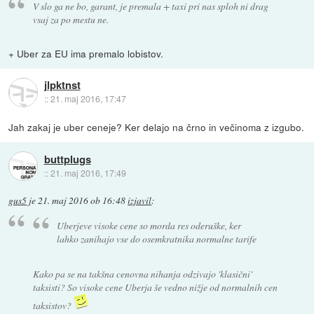
V slo ga ne bo, garant, je premala + taxi pri nas sploh ni drag
vsaj za po mestu ne.
+ Uber za EU ima premalo lobistov.
jlpktnst
::
21. maj 2016, 17:47
Jah zakaj je uber ceneje? Ker delajo na črno in večinoma z izgubo.
buttplugs
::
21. maj 2016, 17:49
gus5
je
21. maj 2016 ob 16:48
izjavil
:
Uberjeve visoke cene so morda res oderuške, ker
lahko zanihajo vse do osemkratnika normalne tarife
Kako pa se na takšna cenovna nihanja odzivajo 'klasični'
taksisti? So visoke cene Uberja še vedno nižje od normalnih cen
taksistov?