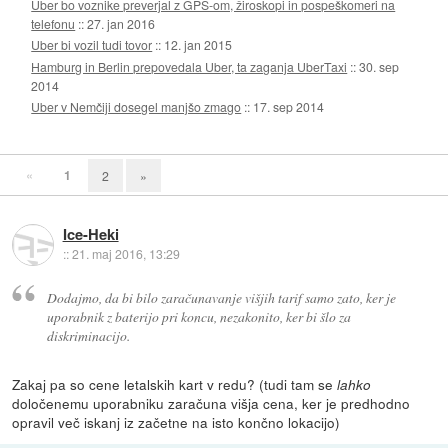
Uber bo voznike preverjal z GPS-om, žiroskopi in pospeškomeri na
telefonu
::
27. jan 2016
Uber bi vozil tudi tovor
::
12. jan 2015
Hamburg in Berlin prepovedala Uber, ta zaganja UberTaxi
::
30. sep
2014
Uber v Nemčiji dosegel manjšo zmago
::
17. sep 2014
«
1
2
»
Ice-Heki
::
21. maj 2016, 13:29
Dodajmo, da bi bilo zaračunavanje višjih tarif samo zato, ker je
uporabnik z baterijo pri koncu, nezakonito, ker bi šlo za
diskriminacijo.
Zakaj pa so cene letalskih kart v redu? (tudi tam se
lahko
določenemu uporabniku zaračuna višja cena, ker je predhodno
opravil več iskanj iz začetne na isto končno lokacijo)