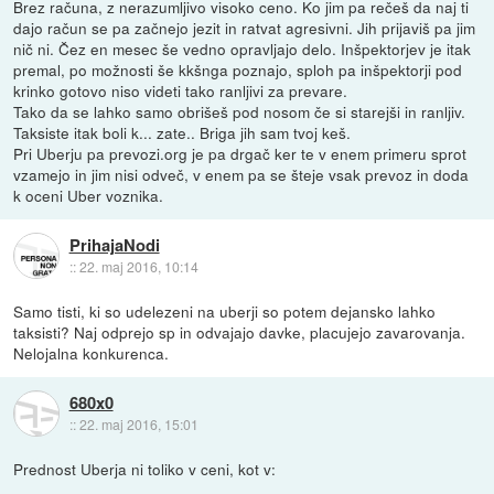
Brez računa, z nerazumljivo visoko ceno. Ko jim pa rečeš da naj ti
dajo račun se pa začnejo jezit in ratvat agresivni. Jih prijaviš pa jim
nič ni. Čez en mesec še vedno opravljajo delo. Inšpektorjev je itak
premal, po možnosti še kkšnga poznajo, sploh pa inšpektorji pod
krinko gotovo niso videti tako ranljivi za prevare.
Tako da se lahko samo obrišeš pod nosom če si starejši in ranljiv.
Taksiste itak boli k... zate.. Briga jih sam tvoj keš.
Pri Uberju pa prevozi.org je pa drgač ker te v enem primeru sprot
vzamejo in jim nisi odveč, v enem pa se šteje vsak prevoz in doda
k oceni Uber voznika.
PrihajaNodi
::
22. maj 2016, 10:14
Samo tisti, ki so udelezeni na uberji so potem dejansko lahko
taksisti? Naj odprejo sp in odvajajo davke, placujejo zavarovanja.
Nelojalna konkurenca.
680x0
::
22. maj 2016, 15:01
Prednost Uberja ni toliko v ceni, kot v: