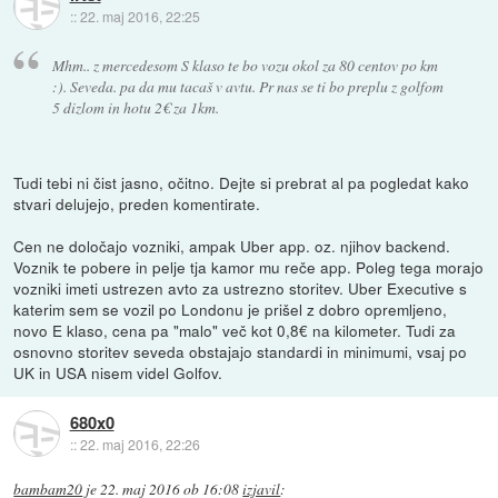
::
22. maj 2016, 22:25
Mhm.. z mercedesom S klaso te bo vozu okol za 80 centov po km
:). Seveda. pa da mu tacaš v avtu. Pr nas se ti bo preplu z golfom
5 dizlom in hotu 2€ za 1km.
Tudi tebi ni čist jasno, očitno. Dejte si prebrat al pa pogledat kako
stvari delujejo, preden komentirate.
Cen ne določajo vozniki, ampak Uber app. oz. njihov backend.
Voznik te pobere in pelje tja kamor mu reče app. Poleg tega morajo
vozniki imeti ustrezen avto za ustrezno storitev. Uber Executive s
katerim sem se vozil po Londonu je prišel z dobro opremljeno,
novo E klaso, cena pa "malo" več kot 0,8€ na kilometer. Tudi za
osnovno storitev seveda obstajajo standardi in minimumi, vsaj po
UK in USA nisem videl Golfov.
680x0
::
22. maj 2016, 22:26
bambam20
je
22. maj 2016 ob 16:08
izjavil
: