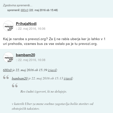
Zgodovina sprememb…
spremenil:
680x0
(
22. maj 2016 ob 15:48
)
PrihajaNodi
::
22. maj 2016, 16:06
Kaj je narobe s prevozi.org? Za lj ne rabis uberja ker jo lahko v 1
uri prehodis, vzames bus za vse ostalo pa je tu prevozi.org.
bambam20
::
22. maj 2016, 16:08
680x0
je
22. maj 2016 ob 15:39
izjavil
:
bambam20
je
22. maj 2016 ob 15:13
izjavil
:
Res čudni izgovori, ki ne delujejo.
v katerih Uber za mene osebno zagotavlja bolšo storitev od
obstoječih taksistov.