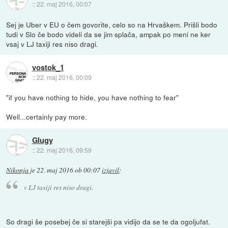
::
22. maj 2016, 00:07
Sej je Uber v EU o čem govorite, celo so na Hrvaškem. Prišli bodo
tudi v Slo če bodo videli da se jim splača, ampak po meni ne ker
vsaj v LJ taxiji res niso dragi.
vostok_1
::
22. maj 2016, 00:09
"if you have nothing to hide, you have nothing to fear"
Well...certainly pay more.
Glugy
::
22. maj 2016, 09:59
Nikonja
je
22. maj 2016 ob 00:07
izjavil
:
v LJ taxiji res niso dragi.
So dragi še posebej če si starejši pa vidijo da se te da ogoljufat.