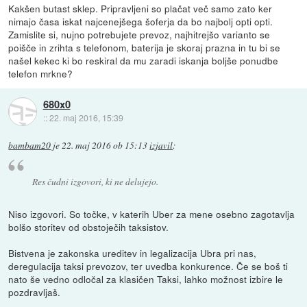
Kakšen butast sklep. Pripravljeni so plačat več samo zato ker
nimajo časa iskat najcenejšega šoferja da bo najbolj opti opti.
Zamislite si, nujno potrebujete prevoz, najhitrejšo varianto se
poišče in zrihta s telefonom, baterija je skoraj prazna in tu bi se
našel kekec ki bo reskiral da mu zaradi iskanja boljše ponudbe
telefon mrkne?
680x0
::
22. maj 2016, 15:39
bambam20
je
22. maj 2016 ob 15:13
izjavil
:
Res čudni izgovori, ki ne delujejo.
Niso izgovori. So točke, v katerih Uber za mene osebno zagotavlja
bolšo storitev od obstoječih taksistov.
Bistvena je zakonska ureditev in legalizacija Ubra pri nas,
deregulacija taksi prevozov, ter uvedba konkurence. Če se boš ti
nato še vedno odločal za klasičen Taksi, lahko možnost izbire le
pozdravljaš.