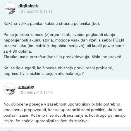
digitalcek
::
21. maj 2016, 13:31
Kakšna velika panika, kakšna strašna polemika (bo).
Pa se je treba le malo (z)organizirati, zvečer pogledati stanje
napolnjenosti akumulatorja, mogoče vsak dan vzeti s seboj POLN
rezervni aku (če mobilnik dopušča menjavo), ali kupiti power bank
za 4.99 dolarja.
Skratka, malo preračunljivosti in predvidevanja. Malo, ne preveč.
Kaj se šele zgodi, ko človeka obiščejo pravi, resni problemi,
neprimerljivi z nizkim stanjem akumulatorja?
zmaugy
::
21. maj 2016, 13:47
No, določene posege v zasebnost uporabnikov bi bilo potrebno
enostavno prepovedati, ker so uporabniki sami prešibki, da bi se
postavili zase. Kot eno niso dovolj seznanjeni, kot drugo pa nimajo
izbire, če hočejo uporabljati takšen tip storitve.