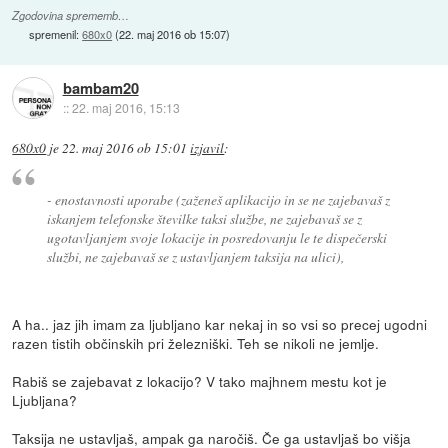
Zgodovina sprememb…
spremenil:
680x0
(
22. maj 2016 ob 15:07
)
bambam20
::
22. maj 2016, 15:13
680x0
je
22. maj 2016 ob 15:01
izjavil
:
- enostavnosti uporabe (zaženeš aplikacijo in se ne zajebavaš z
iskanjem telefonske številke taksi službe, ne zajebavaš se z
ugotavljanjem svoje lokacije in posredovanju le te dispečerski
službi, ne zajebavaš se z ustavljanjem taksija na ulici),
A ha.. jaz jih imam za ljubljano kar nekaj in so vsi so precej ugodni
razen tistih občinskih pri železniški. Teh se nikoli ne jemlje.
Rabiš se zajebavat z lokacijo? V tako majhnem mestu kot je
Ljubljana?
Taksija ne ustavljaš, ampak ga naročiš. Če ga ustavljaš bo višja