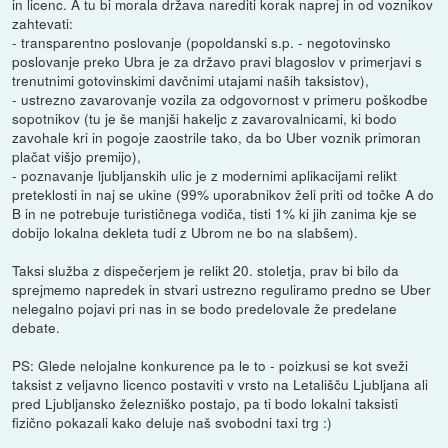
in licenc. A tu bi morala država narediti korak naprej in od voznikov
zahtevati:
- transparentno poslovanje (popoldanski s.p. - negotovinsko
poslovanje preko Ubra je za državo pravi blagoslov v primerjavi s
trenutnimi gotovinskimi davčnimi utajami naših taksistov),
- ustrezno zavarovanje vozila za odgovornost v primeru poškodbe
sopotnikov (tu je še manjši hakeljc z zavarovalnicami, ki bodo
zavohale kri in pogoje zaostrile tako, da bo Uber voznik primoran
plačat višjo premijo),
- poznavanje ljubljanskih ulic je z modernimi aplikacijami relikt
preteklosti in naj se ukine (99% uporabnikov želi priti od točke A do
B in ne potrebuje turističnega vodiča, tisti 1% ki jih zanima kje se
dobijo lokalna dekleta tudi z Ubrom ne bo na slabšem).
Taksi služba z dispečerjem je relikt 20. stoletja, prav bi bilo da
sprejmemo napredek in stvari ustrezno reguliramo predno se Uber
nelegalno pojavi pri nas in se bodo predelovale že predelane
debate.
PS: Glede nelojalne konkurence pa le to - poizkusi se kot sveži
taksist z veljavno licenco postaviti v vrsto na Letališču Ljubljana ali
pred Ljubljansko železniško postajo, pa ti bodo lokalni taksisti
fizično pokazali kako deluje naš svobodni taxi trg :)