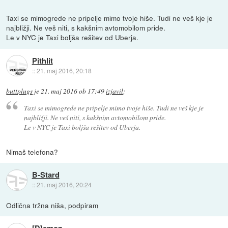
Taxi se mimogrede ne pripelje mimo tvoje hiše. Tudi ne veš kje je
najbližji. Ne veš niti, s kakšnim avtomobilom pride.
Le v NYC je Taxi boljša rešitev od Uberja.
Pithlit
::
21. maj 2016, 20:18
buttplugs
je
21. maj 2016 ob 17:49
izjavil
:
Taxi se mimogrede ne pripelje mimo tvoje hiše. Tudi ne veš kje je
najbližji. Ne veš niti, s kakšnim avtomobilom pride.
Le v NYC je Taxi boljša rešitev od Uberja.
Nimaš telefona?
B-Stard
::
21. maj 2016, 20:24
Odlična tržna niša, podpiram