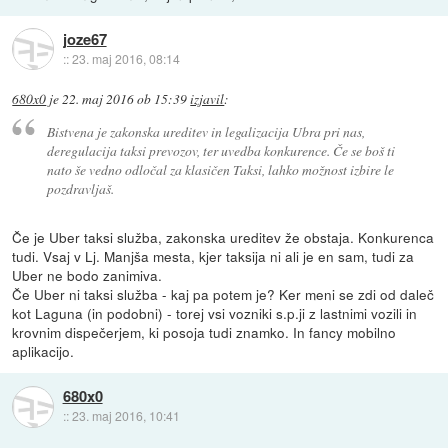
joze67
::
23. maj 2016, 08:14
680x0
je
22. maj 2016 ob 15:39
izjavil
:
Bistvena je zakonska ureditev in legalizacija Ubra pri nas,
deregulacija taksi prevozov, ter uvedba konkurence. Če se boš ti
nato še vedno odločal za klasičen Taksi, lahko možnost izbire le
pozdravljaš.
Če je Uber taksi služba, zakonska ureditev že obstaja. Konkurenca
tudi. Vsaj v Lj. Manjša mesta, kjer taksija ni ali je en sam, tudi za
Uber ne bodo zanimiva.
Če Uber ni taksi služba - kaj pa potem je? Ker meni se zdi od daleč
kot Laguna (in podobni) - torej vsi vozniki s.p.ji z lastnimi vozili in
krovnim dispečerjem, ki posoja tudi znamko. In fancy mobilno
aplikacijo.
680x0
::
23. maj 2016, 10:41