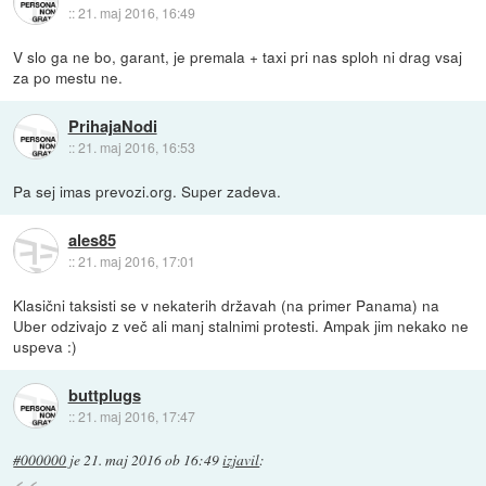
::
21. maj 2016, 16:49
V slo ga ne bo, garant, je premala + taxi pri nas sploh ni drag vsaj
za po mestu ne.
PrihajaNodi
::
21. maj 2016, 16:53
Pa sej imas prevozi.org. Super zadeva.
ales85
::
21. maj 2016, 17:01
Klasični taksisti se v nekaterih državah (na primer Panama) na
Uber odzivajo z več ali manj stalnimi protesti. Ampak jim nekako ne
uspeva :)
buttplugs
::
21. maj 2016, 17:47
#000000
je
21. maj 2016 ob 16:49
izjavil
: