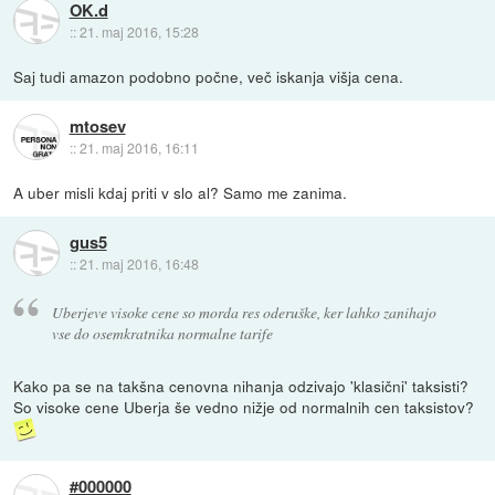
OK.d
::
21. maj 2016, 15:28
Saj tudi amazon podobno počne, več iskanja višja cena.
mtosev
::
21. maj 2016, 16:11
A uber misli kdaj priti v slo al? Samo me zanima.
gus5
::
21. maj 2016, 16:48
Uberjeve visoke cene so morda res oderuške, ker lahko zanihajo
vse do osemkratnika normalne tarife
Kako pa se na takšna cenovna nihanja odzivajo 'klasični' taksisti?
So visoke cene Uberja še vedno nižje od normalnih cen taksistov?
#000000