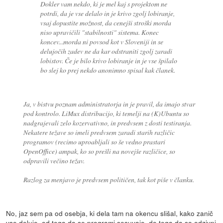
Dokler vam nekdo, ki je mel kaj s projektom ne
potrdi, da je vse delalo in je krivo zgolj lobiranje,
vsaj dopustite možnost, da cenejši stroški morda
niso upravičili "stabilnosti" sistema. Konec
koncev...morda ni povsod kot v Sloveniji in se
delujočih zadev ne da kar odstraniti zgolj zaradi
lobistov. Če je bilo krivo lobiranje in je vse špilalo
bo slej ko prej nekdo anonimno spisal kak članek.
Ja, v bistvu poznam administratorja in je pravil, da imajo stvar
pod kontrolo. LiMux distribucijo, ki temelji na (K)Ubuntu so
nadgrajevali zelo kozervativno, in predvsem z dosti testiranja.
Nekatere težave so imeli predvsem zaradi starih različic
programov (recimo uproabljali so še vedno prastari
OpenOffice) ampak, ko so prešli na novejše različice, so
odpravili večino težav.
Razlog za menjavo je predvsem političen, tak kot piše v članku.
No, jaz sem pa od osebja, ki dela tam na okencu slišal, kako zanič
vse deluje, od tega da se programi sesuvajo, do tega da so odzivni