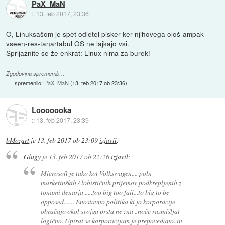
PaX_MaN
::
13. feb 2017, 23:36
O, Linuksašom je spet odletel pisker ker njihovega ološ-ampak-
vseen-res-tanartabul OS ne lajkajo vsi.
Sprijaznite se že enkrat: Linux nima za burek!
Zgodovina sprememb…
spremenilo:
PaX_MaN
(
13. feb 2017 ob 23:36
)
Looooooka
::
13. feb 2017, 23:39
bMozart
je
13. feb 2017 ob 23:09
izjavil
:
Glugy
je
13. feb 2017 ob 22:26
izjavil
:
Microsoft je tako kot Volkswagen.... poln
marketinških / lobističnih prijemov podkrepljenih z
tonami denarja .....too big too fail...to big to be
opposed....... Enostavno politika ki jo korporacije
obračajo okol svojga prsta ne zna ..noče razmišljat
logično. Upirat se korporacijam je prepovedano..in