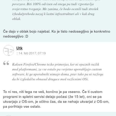
povezave. Biti 100% odvisen od enega pa tudi vzpostavlja
svojevrstno tveganje. Me zanima, če bodo ocenili tudi strošek
izhoda/prehoda nazaj k lastni infrastrukturi ali v kak drug
oblak.
Če dajo v oblak bojo najebal. Ko je tisto nedosegljivo je konkretno
nedosegljivo :D
Utk
::
14. feb 2017, 07:19
Kaksen Firefox/Chrome tezko primerjas, ker ni opaznih razlik
med platformami, za vse ostalo pa verjetno uporabljajo custom
software, ki ga uporabniki nimajo doma, prav tako pa ni razloga
da bi izgledal/se obnasal drugace med razlicnimi OSi.
To ni res, niti tega ne veš, končno je pa vseeno. Če ti custom
programi in spletni servisi delajo počasi (že 15 let), oni se pa
ukvarjajo z OS-om, je očitno čas, da se nehajo ukvarjat z OS-om,
pa porihtajo vse ostalo.