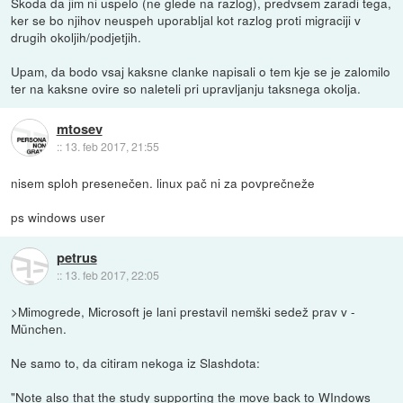
Skoda da jim ni uspelo (ne glede na razlog), predvsem zaradi tega,
ker se bo njihov neuspeh uporabljal kot razlog proti migraciji v
drugih okoljih/podjetjih.
Upam, da bodo vsaj kaksne clanke napisali o tem kje se je zalomilo
ter na kaksne ovire so naleteli pri upravljanju taksnega okolja.
mtosev
::
13. feb 2017, 21:55
nisem sploh presenečen. linux pač ni za povprečneže
ps windows user
petrus
::
13. feb 2017, 22:05
>Mimogrede, Microsoft je lani prestavil nemški sedež prav v -
München.
Ne samo to, da citiram nekoga iz Slashdota:
"Note also that the study supporting the move back to WIndows