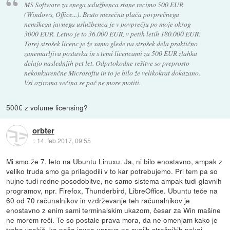
MS Software za enega uslužbenca stane recimo 500 EUR
(Windows, Office...). Bruto mesečna plača povprečnega
nemškega javnega uslužbenca je v povprečju po moje okrog
3000 EUR. Letno je to 36.000 EUR, v petih letih 180.000 EUR.
Torej strošek licenc je že samo glede na strošek dela praktično
zanemarljiva postavka in s temi licencami za 500 EUR zlahka
delajo naslednjih pet let. Odprtokodne rešitve so preprosto
nekonkurenčne Microsoftu in to je bilo že velikokrat dokazano.
Vsi oziroma večina se pač ne more motiti.
500€ z volume licensing?
orbter
::
14. feb 2017, 09:55
Mi smo že 7. leto na Ubuntu Linuxu. Ja, ni bilo enostavno, ampak z
veliko truda smo ga prilagodili v to kar potrebujemo. Pri tem pa so
nujne tudi redne posodobitve, ne samo sistema ampak tudi glavnih
programov, npr. Firefox, Thunderbird, LibreOffice. Ubuntu teče na
60 od 70 računalnikov in vzdrževanje teh računalnikov je
enostavno z enim sami terminalskim ukazom, česar za Win mašine
ne morem reči. Te so postale prava mora, da ne omenjam kako je
treba vsakič, ko naša javna uprava na svojih strežnikih nekaj