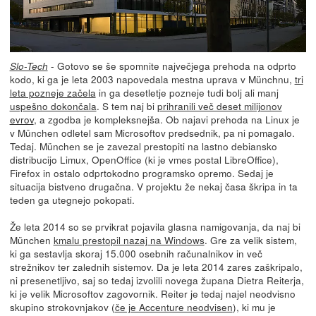
- Gotovo se še spomnite največjega prehoda na odprto
Slo-Tech
kodo, ki ga je leta 2003 napovedala mestna uprava v Münchnu,
tri
leta pozneje začela
in ga desetletje pozneje tudi bolj ali manj
uspešno dokončala
. S tem naj bi
prihranili več deset milijonov
evrov
, a zgodba je kompleksnejša. Ob najavi prehoda na Linux je
v München odletel sam Microsoftov predsednik, pa ni pomagalo.
Tedaj. München se je zavezal prestopiti na lastno debiansko
distribucijo Limux, OpenOffice (ki je vmes postal LibreOffice),
Firefox in ostalo odprtokodno programsko opremo. Sedaj je
situacija bistveno drugačna. V projektu že nekaj časa škripa in ta
teden ga utegnejo pokopati.
Že leta 2014 so se prvikrat pojavila glasna namigovanja, da naj bi
München
kmalu prestopil nazaj na Windows
. Gre za velik sistem,
ki ga sestavlja skoraj 15.000 osebnih računalnikov in več
strežnikov ter zalednih sistemov. Da je leta 2014 zares zaškripalo,
ni presenetljivo, saj so tedaj izvolili novega župana Dietra Reiterja,
ki je velik Microsoftov zagovornik. Reiter je tedaj najel neodvisno
skupino strokovnjakov (
če je Accenture neodvisen
), ki mu je