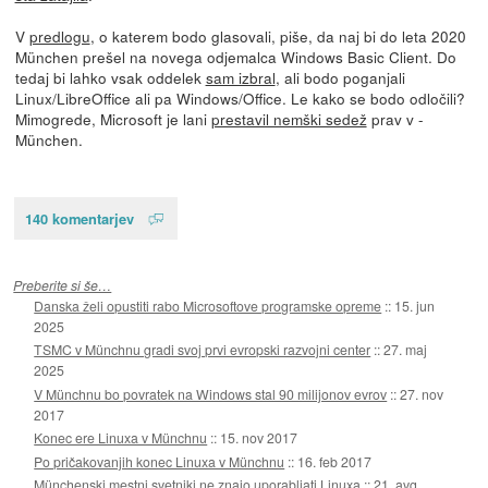
V
predlogu
, o katerem bodo glasovali, piše, da naj bi do leta 2020
München prešel na novega odjemalca Windows Basic Client. Do
tedaj bi lahko vsak oddelek
sam izbral
, ali bodo poganjali
Linux/LibreOffice ali pa Windows/Office. Le kako se bodo odločili?
Mimogrede, Microsoft je lani
prestavil nemški sedež
prav v -
München.
140 komentarjev
Preberite si še…
Danska želi opustiti rabo Microsoftove programske opreme
::
15. jun
2025
TSMC v Münchnu gradi svoj prvi evropski razvojni center
::
27. maj
2025
V Münchnu bo povratek na Windows stal 90 milijonov evrov
::
27. nov
2017
Konec ere Linuxa v Münchnu
::
15. nov 2017
Po pričakovanjih konec Linuxa v Münchnu
::
16. feb 2017
Münchenski mestni svetniki ne znajo uporabljati Linuxa
::
21. avg