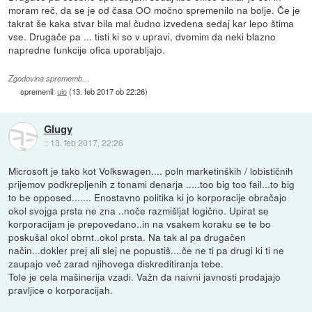
moram reč, da se je od časa OO močno spremenilo na bolje. Če je
takrat še kaka stvar bila mal čudno izvedena sedaj kar lepo štima
vse. Drugače pa ... tisti ki so v upravi, dvomim da neki blazno
napredne funkcije ofica uporabljajo.
Zgodovina sprememb…
spremenil:
uio
(
13. feb 2017 ob 22:26
)
Glugy
::
13. feb 2017, 22:26
Microsoft je tako kot Volkswagen.... poln marketinških / lobističnih
prijemov podkrepljenih z tonami denarja .....too big too fail...to big
to be opposed....... Enostavno politika ki jo korporacije obračajo
okol svojga prsta ne zna ..noče razmišljat logično. Upirat se
korporacijam je prepovedano..in na vsakem koraku se te bo
poskušal okol obrnt..okol prsta. Na tak al pa drugačen
način...dokler prej ali slej ne popustiš....če ne ti pa drugi ki ti ne
zaupajo več zarad njihovega diskreditiranja tebe.
Tole je cela mašinerija vzadi. Važn da naivni javnosti prodajajo
pravljice o korporacijah.