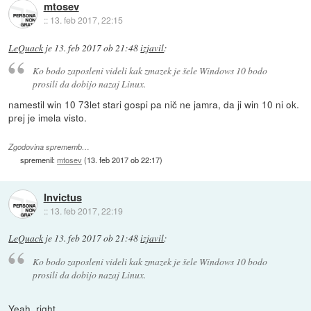
mtosev
::
13. feb 2017, 22:15
LeQuack
je
13. feb 2017 ob 21:48
izjavil
:
Ko bodo zaposleni videli kak zmazek je šele Windows 10 bodo
prosili da dobijo nazaj Linux.
namestil win 10 73let stari gospi pa nič ne jamra, da ji win 10 ni ok.
prej je imela visto.
Zgodovina sprememb…
spremenil:
mtosev
(
13. feb 2017 ob 22:17
)
Invictus
::
13. feb 2017, 22:19
LeQuack
je
13. feb 2017 ob 21:48
izjavil
:
Ko bodo zaposleni videli kak zmazek je šele Windows 10 bodo
prosili da dobijo nazaj Linux.
Yeah, right...