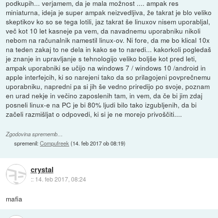
podkupih... verjamem, da je mala možnost .... ampak res
miniaturna, ideja je super ampak neizvedljiva, že takrat je blo veliko
skeptikov ko so se tega lotili, jaz takrat še linuxov nisem uporabljal,
več kot 10 let kasneje pa vem, da navadnemu uporabniku nikoli
nebom na računalnik namestil linux-ov. Ni fore, da me bo klical 10x
na teden zakaj to ne dela in kako se to naredi... kakorkoli pogledaš
je znanje in upravljanje s tehnologijo veliko boljše kot pred leti,
ampak uporabniki se učijo na windows 7 / windows 10 /android in
apple interfejcih, ki so narejeni tako da so prilagojeni povprečnemu
uporabniku, napredni pa si jih še vedno priredijo po svoje, poznam
en urad nekje in večino zaposlenih tam, in vem, da če bi jim zdaj
posneli linux-e na PC je bi 80% ljudi bilo tako izgubljenih, da bi
začeli razmišljat o odpovedi, ki si je ne morejo privoščiti....
Zgodovina sprememb…
spremenil:
Compufreek
(
14. feb 2017 ob 08:19
)
crystal
::
14. feb 2017, 08:24
mafia