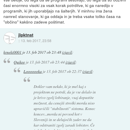
časi enormno visoki za vsak korak potrditve, ki ga naredijo v
programih, ki jih uporabljajo na šalterjih. V minhnu ima žena
namreč stanovanje, ki ga oddaja in je treba vsake toliko časa na
"občino" kakšno zadeve poštimat.
jlpktnst
::
13. feb 2017, 23:58
krneki0001
je
13. feb 2017 ob 23:48
izjavil
:
Quikee
je
13. feb 2017 ob 23:44
izjavil
:
Looooooka
je
13. feb 2017 ob 22:37
izjavil
:
Dokler vam nekdo, ki je mel kaj s
projektom ne potrdi, da je vse delalo in
je krivo zgolj lobiranje, vsaj dopustite
možnost, da cenejši stroški morda niso
upravičili "stabilnosti" sistema. Konec
koncev...morda ni povsod kot v
Sloveniji in se delujočih zadev ne da
kar odstraniti zgolj zaradi lobistov. Če