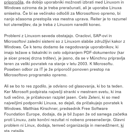
priporočila
, da dobijo uporabniki možnosti izbrati med Linuxom in
Windows oziroma da je treba preračunati, ali je uporaba Linuxa
smiselna. Če bi se večinsko odločili za Microsoftovo opremo, bi
nanjo sčasoma prestopila vsa mestna uprava. Reiter je to razumel
kot utemeljitev, da je treba z Linuxom narediti konec.
Problemi z Linuxom seveda obstajajo. Oraclovi, SAP-ovi in
Microsoftovi zaledni sistemi so z Linuxom slabše združljivi kakor z
Windows. Če k temu dodamo še negodovanje uporabnikov, ki
imajo težave s tiskalniki in celo odpiranjem PDF-dokumentov (kar
je sicer precej drzna trditev), je jasno, da se v Münchnu pripravlja
teren za veliki povratek na stanje v letu 2003. K Microsoftu.
Poseben odbor za IT je že priporočil ponoven prestop na
Microsoftovo programsko opremo.
Ali se bo to res zgodilo, je odvisno od glasovanja, ki bo ta teden.
Ker Microsoft podpirata največji stranki v mestnem svetu, ki ima
tudi večino, je pričakovan razplet jasen. Celo Zeleni, ki so med
največjimi podporniki Linuxa, so dejali, da pričakujejo povratek k
Windows. Matthias Kirschner, predsednik Free Software
Foundation Europe, dodaja, da je bil župan že od samega začetka
proti Linuxu, zato končni rezultat ni nobeno presenečenje. Glavni
problem ni Linux, dodaja, temveč organizacija in menedžment,
ki
sta zatajila
.