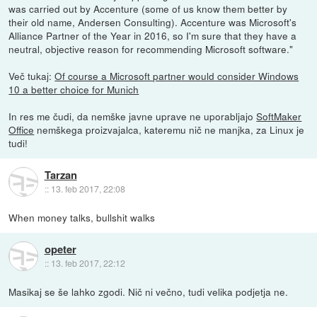
was carried out by Accenture (some of us know them better by
their old name, Andersen Consulting). Accenture was Microsoft's
Alliance Partner of the Year in 2016, so I'm sure that they have a
neutral, objective reason for recommending Microsoft software."
Več tukaj:
Of course a Microsoft partner would consider Windows
10 a better choice for Munich
In res me čudi, da nemške javne uprave ne uporabljajo
SoftMaker
Office
nemškega proizvajalca, kateremu nič ne manjka, za Linux je
tudi!
Tarzan
::
13. feb 2017, 22:08
When money talks, bullshit walks
opeter
::
13. feb 2017, 22:12
Masikaj se še lahko zgodi. Nič ni večno, tudi velika podjetja ne.