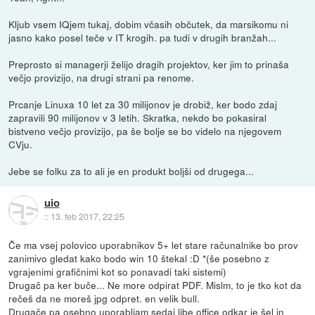
Kljub vsem IQjem tukaj, dobim včasih občutek, da marsikomu ni
jasno kako posel teče v IT krogih. pa tudi v drugih branžah...
Preprosto si managerji želijo dragih projektov, ker jim to prinaša
večjo provizijo, na drugi strani pa renome.
Prcanje Linuxa 10 let za 30 milijonov je drobiž, ker bodo zdaj
zapravili 90 milijonov v 3 letih. Skratka, nekdo bo pokasiral
bistveno večjo provizijo, pa še bolje se bo videlo na njegovem
CVju.
Jebe se folku za to ali je en produkt boljši od drugega...
uio
::
13. feb 2017, 22:25
Če ma vsej polovico uporabnikov 5+ let stare računalnike bo prov
zanimivo gledat kako bodo win 10 štekal :D *(še posebno z
vgrajenimi grafičnimi kot so ponavadi taki sistemi)
Drugač pa ker buče... Ne more odpirat PDF. Mislm, to je tko kot da
rečeš da ne moreš jpg odpret. en velik bull.
Drugače pa osebno uporabljam sedaj libe office odkar je šel in