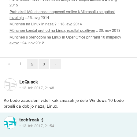
2015
Prah okoli Münchenske napovedi vrnitve k Microsoftu se počasi
razblinja
::
26. avg 2014
München na Linux in nazaj?
::
18. avg 2014
München končal prehod na Linux, rezultat pozitiven
::
20. nov 2013
München s prehodom na Linux in OpenOffice prihranil 10 milijonov
evrov
::
24. nov 2012
«
1
2
3
»
LeQuack
::
13. feb 2017, 21:48
Ko bodo zaposleni videli kak zmazek je šele Windows 10 bodo
prosili da dobijo nazaj Linux.
techfreak :)
::
13. feb 2017, 21:54