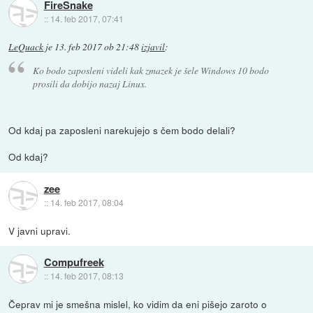
FireSnake
::
14. feb 2017, 07:41
LeQuack
je
13. feb 2017 ob 21:48
izjavil
:
Ko bodo zaposleni videli kak zmazek je šele Windows 10 bodo
prosili da dobijo nazaj Linux.
Od kdaj pa zaposleni narekujejo s čem bodo delali?
Od kdaj?
zee
::
14. feb 2017, 08:04
V javni upravi.
Compufreek
::
14. feb 2017, 08:13
Čeprav mi je smešna mislel, ko vidim da eni pišejo zaroto o