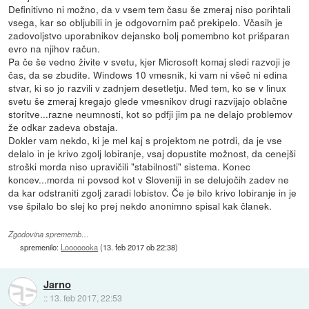
Definitivno ni možno, da v vsem tem času še zmeraj niso porihtali
vsega, kar so obljubili in je odgovornim pač prekipelo. Včasih je
zadovoljstvo uporabnikov dejansko bolj pomembno kot prišparan
evro na njihov račun.
Pa če še vedno živite v svetu, kjer Microsoft komaj sledi razvoji je
čas, da se zbudite. Windows 10 vmesnik, ki vam ni všeč ni edina
stvar, ki so jo razvili v zadnjem desetletju. Med tem, ko se v linux
svetu še zmeraj kregajo glede vmesnikov drugi razvijajo oblačne
storitve...razne neumnosti, kot so pdfji jim pa ne delajo problemov
že odkar zadeva obstaja.
Dokler vam nekdo, ki je mel kaj s projektom ne potrdi, da je vse
delalo in je krivo zgolj lobiranje, vsaj dopustite možnost, da cenejši
stroški morda niso upravičili "stabilnosti" sistema. Konec
koncev...morda ni povsod kot v Sloveniji in se delujočih zadev ne
da kar odstraniti zgolj zaradi lobistov. Če je bilo krivo lobiranje in je
vse špilalo bo slej ko prej nekdo anonimno spisal kak članek.
Zgodovina sprememb…
spremenilo:
Looooooka
(
13. feb 2017 ob 22:38
)
Jarno
::
13. feb 2017, 22:53