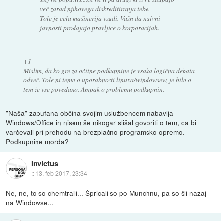
več zarad njihovega diskreditiranja tebe.
Tole je cela mašinerija vzadi. Važn da naivni
javnosti prodajajo pravljice o korporacijah.
+1
Mislim, da ko gre za očitne podkupnine je vsaka logična debata
odveč. Tole ni tema o uporabnosti linuxa/windowsew, je bilo o
tem že vse povedano. Ampak o problemu podkupnin.
"Naša" zapufana občina svojim uslužbencem nabavlja
Windows/Office in nisem še nikogar slišal govoriti o tem, da bi
varčevali pri prehodu na brezplačno programsko opremo.
Podkupnine morda?
Invictus
::
13. feb 2017, 23:34
Ne, ne, to so chemtraili... Špricali so po Munchnu, pa so šli nazaj
na Windowse...