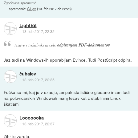
Zgodovina sprememb…
spremenilo:
Glugy
(
13. feb 2017 ob 22:28
)
LightBit
::
13. feb 2017, 22:32
težave s tiskalniki in celo
odpiranjem PDF-dokumentov
Jaz tudi na Windows-ih uporabljam
Evince
. Tudi PostScript odpira.
čuhalev
::
13. feb 2017, 22:35
Fučka se mi, kaj je v ozadju, ampak statistično gledano imam tudi
na polovičarskih Windowsih manj težav kot z stabilnimi Linux
škatlami.
Looooooka
::
13. feb 2017, 22:37
Zihr je zarota.