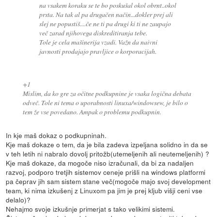
na vsakem koraku se te bo poskušal okol obrnt..okol
prsta. Na tak al pa drugačen način...dokler prej ali
slej ne popustiš....če ne ti pa drugi ki ti ne zaupajo
več zarad njihovega diskreditiranja tebe.
Tole je cela mašinerija vzadi. Važn da naivni
javnosti prodajajo pravljice o korporacijah.
+1
Mislim, da ko gre za očitne podkupnine je vsaka logična debata
odveč. Tole ni tema o uporabnosti linuxa/windowsew, je bilo o
tem že vse povedano. Ampak o problemu podkupnin.
In kje maš dokaz o podkupninah.
Kje maš dokaze o tem, da je bila zadeva izpeljana solidno in da se
v teh letih ni nabralo dovolj pritožb(utemeljenih ali neutemeljenih) ?
Kje maš dokaze, da mogoče niso izračunali, da bi za nadaljen
razvoj, podporo tretjih sistemov ceneje prišli na windows platformi
pa čeprav jih sam sistem stane več(mogoče majo svoj development
team, ki nima izkušenj z Linuxom pa jim je prej kljub višji ceni vse
delalo)?
Nehajmo svoje izkušnje primerjat s tako velikimi sistemi.