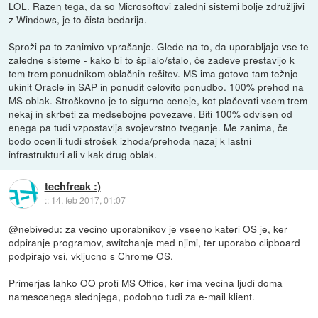
LOL. Razen tega, da so Microsoftovi zaledni sistemi bolje združljivi
z Windows, je to čista bedarija.
Sproži pa to zanimivo vprašanje. Glede na to, da uporabljajo vse te
zaledne sisteme - kako bi to špilalo/stalo, če zadeve prestavijo k
tem trem ponudnikom oblačnih rešitev. MS ima gotovo tam težnjo
ukinit Oracle in SAP in ponudit celovito ponudbo. 100% prehod na
MS oblak. Stroškovno je to sigurno ceneje, kot plačevati vsem trem
nekaj in skrbeti za medsebojne povezave. Biti 100% odvisen od
enega pa tudi vzpostavlja svojevrstno tveganje. Me zanima, če
bodo ocenili tudi strošek izhoda/prehoda nazaj k lastni
infrastrukturi ali v kak drug oblak.
techfreak :)
::
14. feb 2017, 01:07
@nebivedu: za vecino uporabnikov je vseeno kateri OS je, ker
odpiranje programov, switchanje med njimi, ter uporabo clipboard
podpirajo vsi, vkljucno s Chrome OS.
Primerjas lahko OO proti MS Office, ker ima vecina ljudi doma
namescenega slednjega, podobno tudi za e-mail klient.