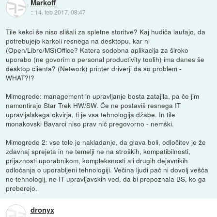
Markoff
::
14. feb 2017, 08:47
Tile kekci še niso slišali za spletne storitve? Kaj hudiča laufajo, da
potrebujejo karkoli resnega na desktopu, kar ni
(Open/Libre/MS)Office? Katera sodobna aplikacija za široko
uporabo (ne govorim o personal productivity toolih) ima danes še
desktop clienta? (Network) printer driverji da so problem -
WHAT?!?
Mimogrede: management in upravljanje bosta zatajila, pa če jim
namontirajo Star Trek HW/SW. Če ne postaviš resnega IT
upravljalskega okvirja, ti je vsa tehnologija džabe. In tile
monakovski Bavarci niso prav nič pregovorno - nemški.
Mimogrede 2: vse tole je nakladanje, da glava boli, odločitev je že
zdavnaj sprejeta in ne temelji ne na stroških, kompatibilnosti,
prijaznosti uporabnikom, kompleksnosti ali drugih dejavnikih
odločanja o uporabljeni tehnologiji. Večina ljudi pač ni dovolj vešča
ne tehnologij, ne IT upravljavskih ved, da bi prepoznala BS, ko ga
preberejo.
dronyx