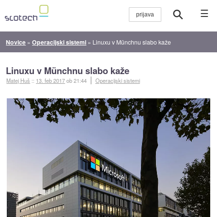
☰
Novice
»
Operacijski sistemi
»
Linuxu v Münchnu slabo kaže
Linuxu v Münchnu slabo kaže
Matej Huš
::
13. feb 2017
ob 21:44
Operacijski sistemi