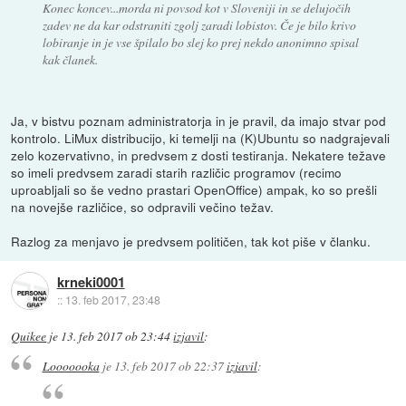
Konec koncev...morda ni povsod kot v Sloveniji in se delujočih
zadev ne da kar odstraniti zgolj zaradi lobistov. Če je bilo krivo
lobiranje in je vse špilalo bo slej ko prej nekdo anonimno spisal
kak članek.
Ja, v bistvu poznam administratorja in je pravil, da imajo stvar pod
kontrolo. LiMux distribucijo, ki temelji na (K)Ubuntu so nadgrajevali
zelo kozervativno, in predvsem z dosti testiranja. Nekatere težave
so imeli predvsem zaradi starih različic programov (recimo
uproabljali so še vedno prastari OpenOffice) ampak, ko so prešli
na novejše različice, so odpravili večino težav.
Razlog za menjavo je predvsem političen, tak kot piše v članku.
krneki0001
::
13. feb 2017, 23:48
Quikee
je
13. feb 2017 ob 23:44
izjavil
:
Looooooka
je
13. feb 2017 ob 22:37
izjavil
: