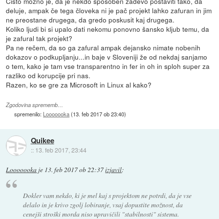
Čisto možno je, da je nekdo sposoben zadevo postaviti tako, da
deluje, ampak če tega človeka ni je pač projekt lahko zafuran in jim
ne preostane drugega, da gredo poskusit kaj drugega.
Koliko ljudi bi si upalo dati nekomu ponovno šansko kljub temu, da
je zafural tak projekt?
Pa ne rečem, da so ga zafural ampak dejansko nimate nobenih
dokazov o podkupljanju...in baje v Sloveniji že od nekdaj sanjamo
o tem, kako je tam vse transparentno in fer in oh in sploh super za
razliko od korupcije pri nas.
Razen, ko se gre za Microsoft in Linux al kako?
Zgodovina sprememb…
spremenilo:
Looooooka
(
13. feb 2017 ob 23:40
)
Quikee
::
13. feb 2017, 23:44
Looooooka
je
13. feb 2017 ob 22:37
izjavil
:
Dokler vam nekdo, ki je mel kaj s projektom ne potrdi, da je vse
delalo in je krivo zgolj lobiranje, vsaj dopustite možnost, da
cenejši stroški morda niso upravičili "stabilnosti" sistema.