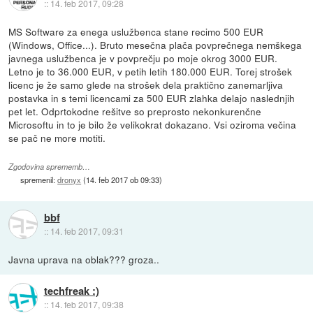
::
14. feb 2017, 09:28
MS Software za enega uslužbenca stane recimo 500 EUR
(Windows, Office...). Bruto mesečna plača povprečnega nemškega
javnega uslužbenca je v povprečju po moje okrog 3000 EUR.
Letno je to 36.000 EUR, v petih letih 180.000 EUR. Torej strošek
licenc je že samo glede na strošek dela praktično zanemarljiva
postavka in s temi licencami za 500 EUR zlahka delajo naslednjih
pet let. Odprtokodne rešitve so preprosto nekonkurenčne
Microsoftu in to je bilo že velikokrat dokazano. Vsi oziroma večina
se pač ne more motiti.
Zgodovina sprememb…
spremenil:
dronyx
(
14. feb 2017 ob 09:33
)
bbf
::
14. feb 2017, 09:31
Javna uprava na oblak??? groza..
techfreak :)
::
14. feb 2017, 09:38