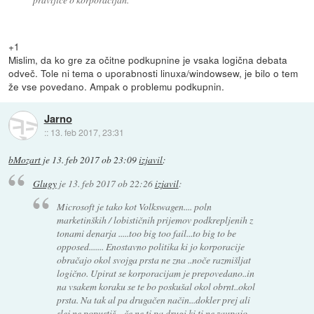
+1
Mislim, da ko gre za očitne podkupnine je vsaka logična debata
odveč. Tole ni tema o uporabnosti linuxa/windowsew, je bilo o tem
že vse povedano. Ampak o problemu podkupnin.
Jarno
::
13. feb 2017, 23:31
bMozart
je
13. feb 2017 ob 23:09
izjavil
:
Glugy
je
13. feb 2017 ob 22:26
izjavil
:
Microsoft je tako kot Volkswagen.... poln
marketinških / lobističnih prijemov podkrepljenih z
tonami denarja .....too big too fail...to big to be
opposed....... Enostavno politika ki jo korporacije
obračajo okol svojga prsta ne zna ..noče razmišljat
logično. Upirat se korporacijam je prepovedano..in
na vsakem koraku se te bo poskušal okol obrnt..okol
prsta. Na tak al pa drugačen način...dokler prej ali
slej ne popustiš....če ne ti pa drugi ki ti ne zaupajo