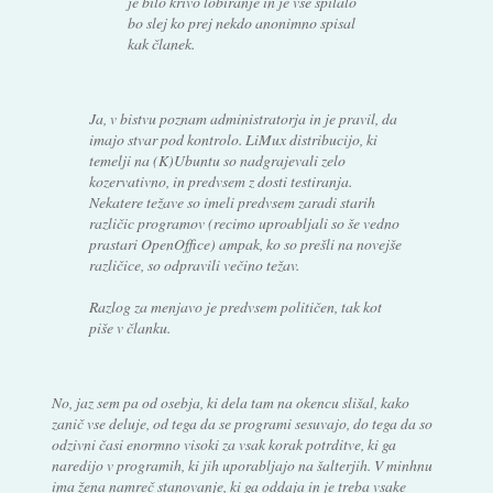
je bilo krivo lobiranje in je vse špilalo
bo slej ko prej nekdo anonimno spisal
kak članek.
Ja, v bistvu poznam administratorja in je pravil, da
imajo stvar pod kontrolo. LiMux distribucijo, ki
temelji na (K)Ubuntu so nadgrajevali zelo
kozervativno, in predvsem z dosti testiranja.
Nekatere težave so imeli predvsem zaradi starih
različic programov (recimo uproabljali so še vedno
prastari OpenOffice) ampak, ko so prešli na novejše
različice, so odpravili večino težav.
Razlog za menjavo je predvsem političen, tak kot
piše v članku.
No, jaz sem pa od osebja, ki dela tam na okencu slišal, kako
zanič vse deluje, od tega da se programi sesuvajo, do tega da so
odzivni časi enormno visoki za vsak korak potrditve, ki ga
naredijo v programih, ki jih uporabljajo na šalterjih. V minhnu
ima žena namreč stanovanje, ki ga oddaja in je treba vsake