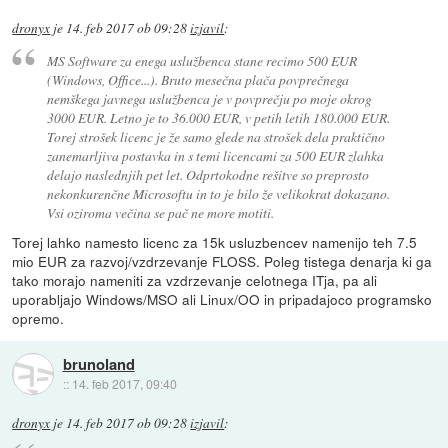
dronyx
je
14. feb 2017 ob 09:28
izjavil
:
MS Software za enega uslužbenca stane recimo 500 EUR
(Windows, Office...). Bruto mesečna plača povprečnega
nemškega javnega uslužbenca je v povprečju po moje okrog
3000 EUR. Letno je to 36.000 EUR, v petih letih 180.000 EUR.
Torej strošek licenc je že samo glede na strošek dela praktično
zanemarljiva postavka in s temi licencami za 500 EUR zlahka
delajo naslednjih pet let. Odprtokodne rešitve so preprosto
nekonkurenčne Microsoftu in to je bilo že velikokrat dokazano.
Vsi oziroma večina se pač ne more motiti.
Torej lahko namesto licenc za 15k usluzbencev namenijo teh 7.5
mio EUR za razvoj/vzdrzevanje FLOSS. Poleg tistega denarja ki ga
tako morajo nameniti za vzdrzevanje celotnega ITja, pa ali
uporabljajo Windows/MSO ali Linux/OO in pripadajoco programsko
opremo.
brunoland
::
14. feb 2017, 09:40
dronyx
je
14. feb 2017 ob 09:28
izjavil
: