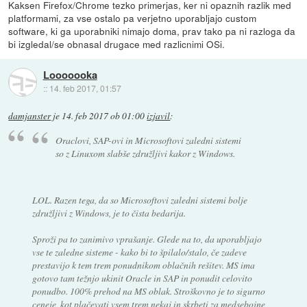
Kaksen Firefox/Chrome tezko primerjas, ker ni opaznih razlik med
platformami, za vse ostalo pa verjetno uporabljajo custom
software, ki ga uporabniki nimajo doma, prav tako pa ni razloga da
bi izgledal/se obnasal drugace med razlicnimi OSi.
Looooooka
::
14. feb 2017, 01:57
damjanster
je
14. feb 2017 ob 01:00
izjavil
:
Oraclovi, SAP-ovi in Microsoftovi zaledni sistemi
so z Linuxom slabše združljivi kakor z Windows.
LOL. Razen tega, da so Microsoftovi zaledni sistemi bolje
združljivi z Windows, je to čista bedarija.
Sproži pa to zanimivo vprašanje. Glede na to, da uporabljajo
vse te zaledne sisteme - kako bi to špilalo/stalo, če zadeve
prestavijo k tem trem ponudnikom oblačnih rešitev. MS ima
gotovo tam težnjo ukinit Oracle in SAP in ponudit celovito
ponudbo. 100% prehod na MS oblak. Stroškovno je to sigurno
ceneje, kot plačevati vsem trem nekaj in skrbeti za medsebojne