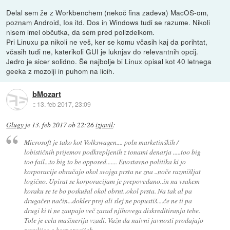
Delal sem že z Workbenchem (nekoč fina zadeva) MacOS-om,
poznam Android, Ios itd. Dos in Windows tudi se razume. Nikoli
nisem imel občutka, da sem pred polizdelkom.
Pri Linuxu pa nikoli ne veš, ker se komu včasih kaj da porihtat,
včasih tudi ne, katerikoli GUI je luknjav do relevantnih opcij.
Jedro je sicer solidno. Še najbolje bi Linux opisal kot 40 letnega
geeka z mozolji in puhom na licih.
bMozart
::
13. feb 2017, 23:09
Glugy
je
13. feb 2017 ob 22:26
izjavil
:
Microsoft je tako kot Volkswagen.... poln marketinških /
lobističnih prijemov podkrepljenih z tonami denarja .....too big
too fail...to big to be opposed....... Enostavno politika ki jo
korporacije obračajo okol svojga prsta ne zna ..noče razmišljat
logično. Upirat se korporacijam je prepovedano..in na vsakem
koraku se te bo poskušal okol obrnt..okol prsta. Na tak al pa
drugačen način...dokler prej ali slej ne popustiš....če ne ti pa
drugi ki ti ne zaupajo več zarad njihovega diskreditiranja tebe.
Tole je cela mašinerija vzadi. Važn da naivni javnosti prodajajo
pravljice o korporacijah.