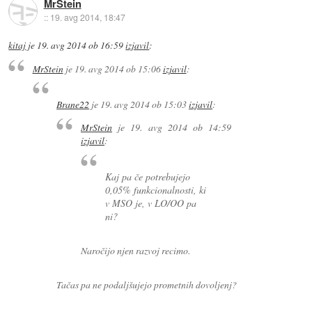
MrStein
::
19. avg 2014, 18:47
kitaj
je
19. avg 2014 ob 16:59
izjavil
:
MrStein
je
19. avg 2014 ob 15:06
izjavil
:
Brane22
je
19. avg 2014 ob 15:03
izjavil
:
MrStein
je
19. avg 2014 ob 14:59
izjavil
:
Kaj pa če potrebujejo
0,05% funkcionalnosti, ki
v MSO je, v LO/OO pa
ni?
Naročijo njen razvoj recimo.
Tačas pa ne podaljšujejo prometnih dovoljenj?