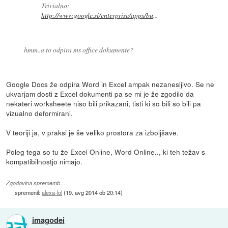
Trivialno:
http://www.google.si/enterprise/apps/bu
...
hmm..a to odpira ms office dokumente?
Google Docs že odpira Word in Excel ampak nezanesljivo. Se ne
ukvarjam dosti z Excel dokumenti pa se mi je že zgodilo da
nekateri worksheete niso bili prikazani, tisti ki so bili so bili pa
vizualno deformirani.
V teoriji ja, v praksi je še veliko prostora za izboljšave.
Poleg tega so tu že Excel Online, Word Online.., ki teh težav s
kompatibilnostjo nimajo.
Zgodovina sprememb…
spremenil:
alexa-lol
(
19. avg 2014 ob 20:14
)
imagodei