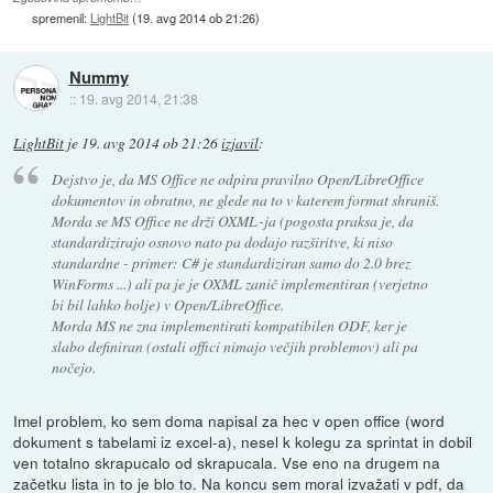
spremenil:
LightBit
(
19. avg 2014 ob 21:26
)
Nummy
::
19. avg 2014, 21:38
LightBit
je
19. avg 2014 ob 21:26
izjavil
:
Dejstvo je, da MS Office ne odpira pravilno Open/LibreOffice
dokumentov in obratno, ne glede na to v katerem format shraniš.
Morda se MS Office ne drži OXML-ja (pogosta praksa je, da
standardizirajo osnovo nato pa dodajo razširitve, ki niso
standardne - primer: C# je standardiziran samo do 2.0 brez
WinForms ...) ali pa je je OXML zanič implementiran (verjetno
bi bil lahko bolje) v Open/LibreOffice.
Morda MS ne zna implementirati kompatibilen ODF, ker je
slabo definiran (ostali offici nimajo večjih problemov) ali pa
nočejo.
Imel problem, ko sem doma napisal za hec v open office (word
dokument s tabelami iz excel-a), nesel k kolegu za sprintat in dobil
ven totalno skrapucalo od skrapucala. Vse eno na drugem na
začetku lista in to je blo to. Na koncu sem moral izvažati v pdf, da