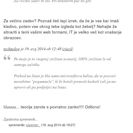
Za večino zadev bi šlo. Pri nekaterih pač ne gre.
Za večino zadev? Poznaš tisti lepi izrek, da če je vse kar imaš
kladivo, potem vse okrog tebe izgleda kot žebelj? Nehajte že
sitnariti s temi vašimi web formami, IT je veliko več kot vnašanje
obrazcev.
technolog
je
19. avg 2014 ob 12:48
izjavil
:
Po moje je to vnaprej zrežiran scenarij. 100% zrežiran že od
samega začetka.
Prehod na linux je bla samo microsoftova kulisa, da se posvari
morebitne "pogumneže", ki bi hoteli prenesti karkoli (ali javno
upravo ali pa podjetje) na linux.
Uuuuu... teorija zarote s povratno zanko!!!! Odlicno!
Zgodovina sprememb…
spremenilo:
sisemen
(
19. avg 2014 ob 19:27
)