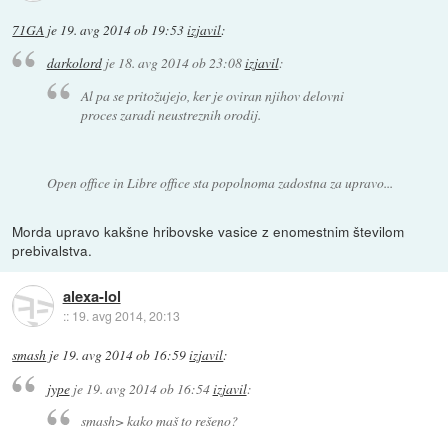
71GA
je
19. avg 2014 ob 19:53
izjavil
:
darkolord
je
18. avg 2014 ob 23:08
izjavil
:
Al pa se pritožujejo, ker je oviran njihov delovni
proces zaradi neustreznih orodij.
Open office in Libre office sta popolnoma zadostna za upravo...
Morda upravo kakšne hribovske vasice z enomestnim številom
prebivalstva.
alexa-lol
::
19. avg 2014, 20:13
smash
je
19. avg 2014 ob 16:59
izjavil
:
jype
je
19. avg 2014 ob 16:54
izjavil
:
smash> kako maš to rešeno?