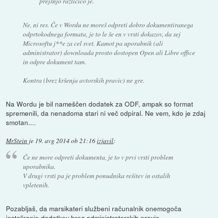
prejšnjo različico je.
Ne, ni res. Če v Wordu ne moreš odpreti dobro dokumentiranega
odprtokodnega formata, je to le še en v vrsti dokazov, da sej
Microsoftu j**e za cel svet. Kamot pa uporabnik (ali
administrator) downloada prosto dostopen Open ali Libre office
in odpre dokument tam.
Kontra (brez kršenja avtorskih pravic) ne gre.
Na Wordu je bil nameščen dodatek za ODF, ampak so format
spremenili, da nenadoma stari ni več odpiral. Ne vem, kdo je zdaj
smotan....
MrStein
je
19. avg 2014 ob 21:16
izjavil
:
Če ne more odpreti dokumenta, je to v prvi vrsti problem
uporabnika.
V drugi vrsti pa je problem ponudnika rešitev in ostalih
vpletenih.
Pozabljaš, da marsikateri službeni računalnik onemogoča
instaliranje dodatkov brez administratorskih pravic.