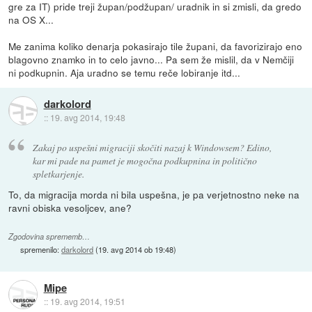
gre za IT) pride treji župan/podžupan/ uradnik in si zmisli, da gredo
na OS X...
Me zanima koliko denarja pokasirajo tile župani, da favorizirajo eno
blagovno znamko in to celo javno... Pa sem že mislil, da v Nemčiji
ni podkupnin. Aja uradno se temu reče lobiranje itd...
darkolord
::
19. avg 2014, 19:48
Zakaj po uspešni migraciji skočiti nazaj k Windowsem? Edino,
kar mi pade na pamet je mogočna podkupnina in politično
spletkarjenje.
To, da migracija morda ni bila uspešna, je pa verjetnostno neke na
ravni obiska vesoljcev, ane?
Zgodovina sprememb…
spremenilo:
darkolord
(
19. avg 2014 ob 19:48
)
Mipe
::
19. avg 2014, 19:51