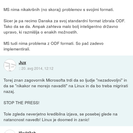
MS nima nikakršnih (no skoraj) problemov s svojimi formati.
Sicer je pa recimo Danska za svoj standardni format izbrala ODF.
Tako da se da. Ampak zahteva malo bolj inteligentno državno
upravo, ki razmišlja o enakih možnostih.
MS tudi nima problema z ODF formati. So pač zadevo
implementirali.
Jux
::
20. avg 2014, 12:12
Torej znan zagovornik Microsofta trdi da so ljudje "nezadovoljni" in
da se "nikakor ne morejo navaditi" na Linux in da bo treba migrirati
nazaj.
STOP THE PRESS!
Tole zgleda neverjetno kredibilna izjava, se posebej glede na
natancnost navedb! Linux je doomed in zanic!
l0g1t3ch