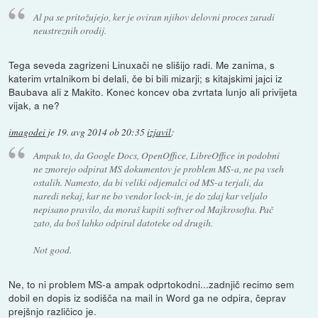
Al pa se pritožujejo, ker je oviran njihov delovni proces zaradi
neustreznih orodij.
Tega seveda zagrizeni Linuxači ne slišijo radi. Me zanima, s
katerim vrtalnikom bi delali, če bi bili mizarji; s kitajskimi jajci iz
Baubava ali z Makito. Konec koncev oba zvrtata lunjo ali privijeta
vijak, a ne?
imagodei
je
19. avg 2014 ob 20:35
izjavil
:
Ampak to, da Google Docs, OpenOffice, LibreOffice in podobni
ne zmorejo odpirat MS dokumentov je problem MS-a, ne pa vseh
ostalih. Namesto, da bi veliki odjemalci od MS-a terjali, da
naredi nekaj, kar ne bo vendor lock-in, je do zdaj kar veljalo
nepisano pravilo, da moraš kupiti softver od Majkrosofta. Pač
zato, da boš lahko odpiral datoteke od drugih.
Not good.
Ne, to ni problem MS-a ampak odprtokodni...zadnjič recimo sem
dobil en dopis iz sodišča na mail in Word ga ne odpira, čeprav
prejšnjo različico je.