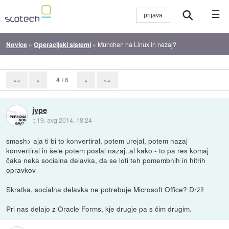
☰
Novice
»
Operacijski sistemi
»
München na Linux in nazaj?
4
/ 6
««
«
»
»»
jype
::
19. avg 2014, 18:24
smash> aja ti bi to konvertiral, potem urejal, potem nazaj
konvertiral in šele potem poslal nazaj..al kako - to pa res komaj
čaka neka socialna delavka, da se loti teh pomembnih in hitrih
opravkov
Skratka, socialna delavka ne potrebuje Microsoft Office? Drži!
Pri nas delajo z Oracle Forms, kje drugje pa s čim drugim.