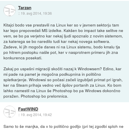
Tarzan
::
19. avg 2014, 19:36
Kitajci bodo vse prestavili na Linux ker so v javnem sektorju tam
kar lepo prepovedali MS izdelke. Kakšen bo impact take selitve ne
vem, se bo pa verjetno kar nekaj ljudi spoznalo z novim sistemom,
za katerega se bo naredilo tudi kar nekaj novega softwera.
Zadeve, ki jih mogoče danes ni na Linux sistemu, bodo kmalu tja
po hitrem postopku našle pot, ker v nasprotnem primeru jih zna
konkurenca posekati.
Zakaj po uspešni migraciji skočiti nazaj k Windowsem? Edino, kar
mi pade na pamet je mogočna podkupnina in politično
spletkarjenje. Windowsi so počasi začeli izgubljati primat pri igrah,
ker na Steam prihaja vedno več špilov portanih za Linux. Ko bom
lahko namestil na Linux še Photoshop bo pa Windows dokončno
poražen. Photoshop bo prelomnica.
FastWIND
::
19. avg 2014, 19:42
Samo to še manjka, da v to politično godljo (pri tej zgodbi sploh ne