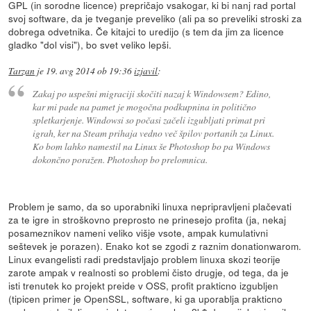
GPL (in sorodne licence) prepričajo vsakogar, ki bi nanj rad portal
svoj software, da je tveganje preveliko (ali pa so preveliki stroski za
dobrega odvetnika. Če kitajci to uredijo (s tem da jim za licence
gladko "dol visi"), bo svet veliko lepši.
Tarzan
je
19. avg 2014 ob 19:36
izjavil
:
Zakaj po uspešni migraciji skočiti nazaj k Windowsem? Edino,
kar mi pade na pamet je mogočna podkupnina in politično
spletkarjenje. Windowsi so počasi začeli izgubljati primat pri
igrah, ker na Steam prihaja vedno več špilov portanih za Linux.
Ko bom lahko namestil na Linux še Photoshop bo pa Windows
dokončno poražen. Photoshop bo prelomnica.
Problem je samo, da so uporabniki linuxa nepripravljeni plačevati
za te igre in stroškovno preprosto ne prinesejo profita (ja, nekaj
posameznikov nameni veliko višje vsote, ampak kumulativni
seštevek je porazen). Enako kot se zgodi z raznim donationwarom.
Linux evangelisti radi predstavljajo problem linuxa skozi teorije
zarote ampak v realnosti so problemi čisto drugje, od tega, da je
isti trenutek ko projekt preide v OSS, profit prakticno izgubljen
(tipicen primer je OpenSSL, software, ki ga uporablja prakticno