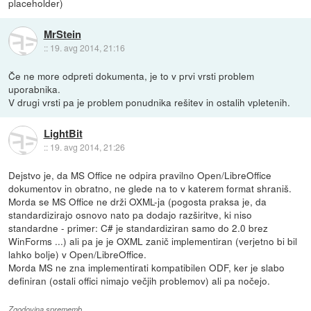
placeholder)
MrStein
::
19. avg 2014, 21:16
Če ne more odpreti dokumenta, je to v prvi vrsti problem
uporabnika.
V drugi vrsti pa je problem ponudnika rešitev in ostalih vpletenih.
LightBit
::
19. avg 2014, 21:26
Dejstvo je, da MS Office ne odpira pravilno Open/LibreOffice
dokumentov in obratno, ne glede na to v katerem format shraniš.
Morda se MS Office ne drži OXML-ja (pogosta praksa je, da
standardizirajo osnovo nato pa dodajo razširitve, ki niso
standardne - primer: C# je standardiziran samo do 2.0 brez
WinForms ...) ali pa je je OXML zanič implementiran (verjetno bi bil
lahko bolje) v Open/LibreOffice.
Morda MS ne zna implementirati kompatibilen ODF, ker je slabo
definiran (ostali offici nimajo večjih problemov) ali pa nočejo.
Zgodovina sprememb…