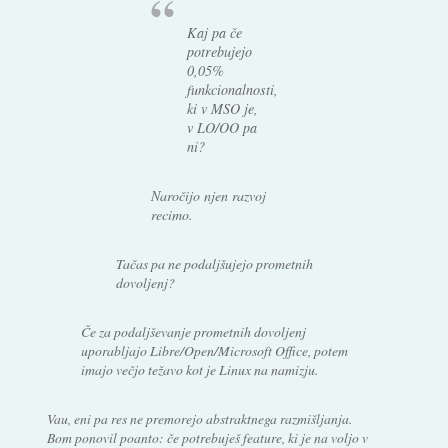
Kaj pa če
potrebujejo
0,05%
funkcionalnosti,
ki v MSO je,
v LO/OO pa
ni?
Naročijo njen razvoj
recimo.
Tačas pa ne podaljšujejo prometnih
dovoljenj?
Če za podaljševanje prometnih dovoljenj
uporabljajo Libre/Open/Microsoft Office, potem
imajo večjo težavo kot je Linux na namizju.
Vau, eni pa res ne premorejo abstraktnega razmišljanja.
Bom ponovil poanto: če potrebuješ feature, ki je na voljo v