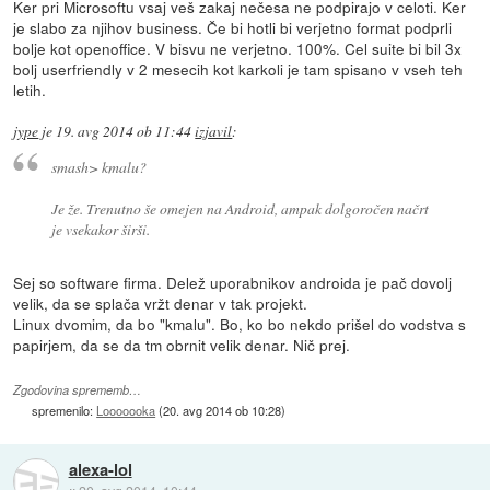
Ker pri Microsoftu vsaj veš zakaj nečesa ne podpirajo v celoti. Ker
je slabo za njihov business. Če bi hotli bi verjetno format podprli
bolje kot openoffice. V bisvu ne verjetno. 100%. Cel suite bi bil 3x
bolj userfriendly v 2 mesecih kot karkoli je tam spisano v vseh teh
letih.
jype
je
19. avg 2014 ob 11:44
izjavil
:
smash> kmalu?
Je že. Trenutno še omejen na Android, ampak dolgoročen načrt
je vsekakor širši.
Sej so software firma. Delež uporabnikov androida je pač dovolj
velik, da se splača vržt denar v tak projekt.
Linux dvomim, da bo "kmalu". Bo, ko bo nekdo prišel do vodstva s
papirjem, da se da tm obrnit velik denar. Nič prej.
Zgodovina sprememb…
spremenilo:
Looooooka
(
20. avg 2014 ob 10:28
)
alexa-lol