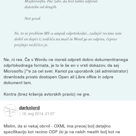
Majkrosofta. Pač zato, da boš lahko odpiral
datoteke od drugih.
Not good.
Ne, to ni problem MS-a ampak odprtokodni...zadnjič recimo sem
dobil en dopis iz sodišča na mail in Word ga ne odpira, čeprav
prejšnjo različico je.
Ne, ni res. Če v Wordu ne moreš odpreti dobro dokumentiranega
odprtokodnega formata, je to le še en v vrsti dokazov, da sej
Microsoftu j**e za cel svet. Kamot pa uporabnik (ali administrator)
downloada prosto dostopen Open ali Libre office in odpre
dokument tam.
Kontra (brez kršenja avtorskih pravic) ne gre.
darkolord
::
19. avg 2014, 21:07
Mislim, da si nekaj obrnil - OXML ima precej bolj detajlno
specifikacijo kot recimo ODF (ki je na nekih mestih bolj kot ne