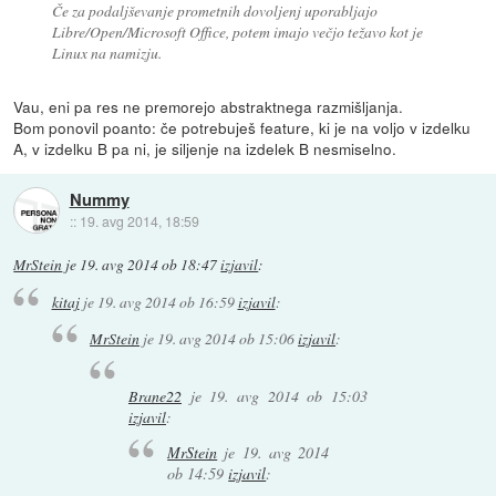
Če za podaljševanje prometnih dovoljenj uporabljajo
Libre/Open/Microsoft Office, potem imajo večjo težavo kot je
Linux na namizju.
Vau, eni pa res ne premorejo abstraktnega razmišljanja.
Bom ponovil poanto: če potrebuješ feature, ki je na voljo v izdelku
A, v izdelku B pa ni, je siljenje na izdelek B nesmiselno.
Nummy
::
19. avg 2014, 18:59
MrStein
je
19. avg 2014 ob 18:47
izjavil
:
kitaj
je
19. avg 2014 ob 16:59
izjavil
:
MrStein
je
19. avg 2014 ob 15:06
izjavil
:
Brane22
je
19. avg 2014 ob 15:03
izjavil
:
MrStein
je
19. avg 2014
ob 14:59
izjavil
: