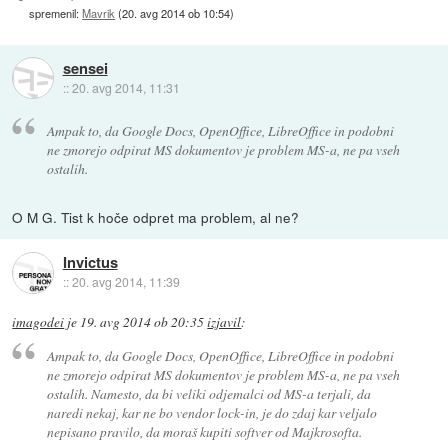
spremenil:
Mavrik
(
20. avg 2014 ob 10:54
)
sensei
::
20. avg 2014, 11:31
Ampak to, da Google Docs, OpenOffice, LibreOffice in podobni
ne zmorejo odpirat MS dokumentov je problem MS-a, ne pa vseh
ostalih.
O M G. Tist k hoče odpret ma problem, al ne?
Invictus
::
20. avg 2014, 11:39
imagodei
je
19. avg 2014 ob 20:35
izjavil
:
Ampak to, da Google Docs, OpenOffice, LibreOffice in podobni
ne zmorejo odpirat MS dokumentov je problem MS-a, ne pa vseh
ostalih. Namesto, da bi veliki odjemalci od MS-a terjali, da
naredi nekaj, kar ne bo vendor lock-in, je do zdaj kar veljalo
nepisano pravilo, da moraš kupiti softver od Majkrosofta.