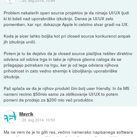
::
20. avg 2014, 10:44
Problem nekaterih open source projektov je da nimajo UI/UX ljudi
ki bi bdeli nad uporabniško izkušnjo. Danes je UI/UX zelo
pomemben, kar npr. dokazuje Apple ki celotno stvar gradi na UX.
Koda je sicer lahko boljša kot pri closed source konkurenci ampak
jih izkušnja uniči.
Potem je tu še dejstvo da je closed source plačljiva rešitev direktno
odvisna od odziva trga in tako je njihova glavna naloga da se
prilagajajo potrebam na trgu, ker je od tega odvisna njihova
prihodnost in zato vedno stremijo k izboljšanju uporabniške
izkušnje.
Pač splača se da je njihov produkt čim bolj user friendly. In če MS
nameni recimo $50mio samo za oblikovanje UI/UX to potem
pomeni da prodajo za $200 mio več produktov.
Mavrik
::
20. avg 2014, 10:53
Ma ne vem če je to glih res, večino namensko napisanega softwara