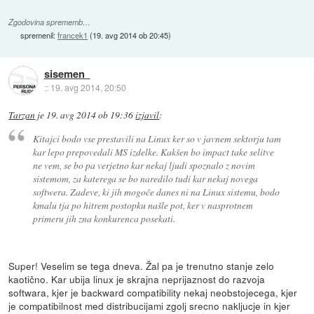
Zgodovina sprememb…
spremenil:
francek1
(
19. avg 2014 ob 20:45
)
sisemen
::
19. avg 2014, 20:50
Tarzan
je
19. avg 2014 ob 19:36
izjavil
:
Kitajci bodo vse prestavili na Linux ker so v javnem sektorju tam
kar lepo prepovedali MS izdelke. Kakšen bo impact take selitve
ne vem, se bo pa verjetno kar nekaj ljudi spoznalo z novim
sistemom, za katerega se bo naredilo tudi kar nekaj novega
softwera. Zadeve, ki jih mogoče danes ni na Linux sistemu, bodo
kmalu tja po hitrem postopku našle pot, ker v nasprotnem
primeru jih zna konkurenca posekati.
Super! Veselim se tega dneva. Žal pa je trenutno stanje zelo
kaotično. Kar ubija linux je skrajna neprijaznost do razvoja
softwara, kjer je backward compatibility nekaj neobstojecega, kjer
je compatibilnost med distribucijami zgolj srecno nakljucje in kjer