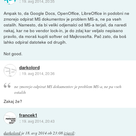
::
19. avg 2014, 20:35
Ampak to, da Google Docs, OpenOffice, LibreOffice in podobni ne
zmorejo odpirat MS dokumentov je problem MS-a, ne pa vseh
ostalih. Namesto, da bi veliki odjemalci od MS-a terjali, da naredi
nekaj, kar ne bo vendor lock-in, je do zdaj kar veljalo nepisano
pravilo, da moraš kupiti softver od Majkrosofta. Pač zato, da boš
lahko odpiral datoteke od drugih.
Not good.
darkolord
::
19. avg 2014, 20:36
ne zmorejo odpirat MS dokumentov je problem MS-a, ne pa vseh
ostalih
Zakaj že?
francek1
::
19. avg 2014, 20:43
darkolord
je
18. avg 2014 ob 23:08
izjavil
: