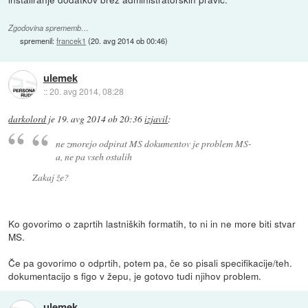
Zgodovina sprememb…
spremenil:
francek1
(
20. avg 2014 ob 00:46
)
ulemek
::
20. avg 2014, 08:28
darkolord
je
19. avg 2014 ob 20:36
izjavil
:
ne zmorejo odpirat MS dokumentov je problem MS-
a, ne pa vseh ostalih
Zakaj že?
Ko govorimo o zaprtih lastniških formatih, to ni in ne more biti stvar
MS.
Če pa govorimo o odprtih, potem pa, če so pisali specifikacije/teh.
dokumentacijo s figo v žepu, je gotovo tudi njihov problem.
ulemek