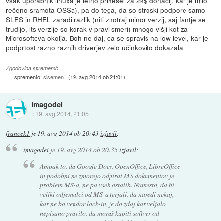
vsak uporabnik linuxa je letno prinesel za 2k$ donacij, kar je milo
rečeno sramota OSSa), pa do tega, da so stroski podpore samo
SLES in RHEL zaradi razlik (niti znotraj minor verzij, saj fantje se
trudijo, lts verzije so korak v pravi smeri) mnogo višji kot za
Microsoftova okolja. Boh ne daj, da se spravis na low level, kar je
podprtost razno raznih driverjev zelo učinkovito dokazala.
Zgodovina sprememb…
spremenilo:
sisemen
(
19. avg 2014 ob 21:01
)
imagodei
::
19. avg 2014, 21:05
francek1
je
19. avg 2014 ob 20:43
izjavil
:
imagodei
je
19. avg 2014 ob 20:35
izjavil
:
Ampak to, da Google Docs, OpenOffice, LibreOffice
in podobni ne zmorejo odpirat MS dokumentov je
problem MS-a, ne pa vseh ostalih. Namesto, da bi
veliki odjemalci od MS-a terjali, da naredi nekaj,
kar ne bo vendor lock-in, je do zdaj kar veljalo
nepisano pravilo, da moraš kupiti softver od