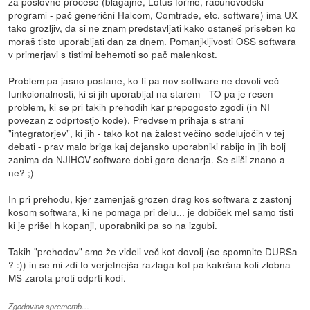
za poslovne procese (blagajne, Lotus forme, računovodski
programi - pač generični Halcom, Comtrade, etc. software) ima UX
tako grozljiv, da si ne znam predstavljati kako ostaneš priseben ko
moraš tisto uporabljati dan za dnem. Pomanjkljivosti OSS softwara
v primerjavi s tistimi behemoti so pač malenkost.
Problem pa jasno postane, ko ti pa nov software ne dovoli več
funkcionalnosti, ki si jih uporabljal na starem - TO pa je resen
problem, ki se pri takih prehodih kar prepogosto zgodi (in NI
povezan z odprtostjo kode). Predvsem prihaja s strani
"integratorjev", ki jih - tako kot na žalost večino sodelujočih v tej
debati - prav malo briga kaj dejansko uporabniki rabijo in jih bolj
zanima da NJIHOV software dobi goro denarja. Se sliši znano a
ne? ;)
In pri prehodu, kjer zamenjaš grozen drag kos softwara z zastonj
kosom softwara, ki ne pomaga pri delu... je dobiček mel samo tisti
ki je prišel h kopanji, uporabniki pa so na izgubi.
Takih "prehodov" smo že videli več kot dovolj (se spomnite DURSa
? :)) in se mi zdi to verjetnejša razlaga kot pa kakršna koli zlobna
MS zarota proti odprti kodi.
Zgodovina sprememb…