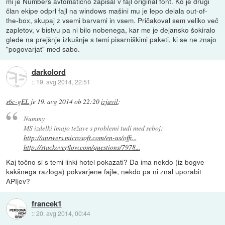
mi je Numbers avtomatično zapisal v fajl original font. Ko je drugi
član ekipe odprl fajl na windows mašini mu je lepo delala out-of-
the-box, skupaj z vsemi barvami in vsem. Pričakoval sem veliko več
zapletov, v bistvu pa ni bilo nobenega, kar me je dejansko šokiralo
glede na prejšnje izkušnje s temi pisarniškimi paketi, ki se ne znajo
"pogovarjat" med sabo.
darkolord
::
19. avg 2014, 22:51
s6c-gEL
je
19. avg 2014 ob 22:20
izjavil
:
Nummy
MS izdelki imajo težave s problemi tudi med seboj:
http://answers.microsoft.com/en-us/offi...
http://stackoverflow.com/questions/7978...
Kaj točno si s temi linki hotel pokazati? Da ima nekdo (iz bogve
kakšnega razloga) pokvarjene fajle, nekdo pa ni znal uporabit
APIjev?
francek1
::
20. avg 2014, 00:44