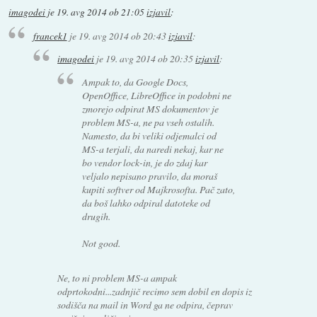
imagodei
je
19. avg 2014 ob 21:05
izjavil
:
francek1
je
19. avg 2014 ob 20:43
izjavil
:
imagodei
je
19. avg 2014 ob 20:35
izjavil
:
Ampak to, da Google Docs,
OpenOffice, LibreOffice in podobni ne
zmorejo odpirat MS dokumentov je
problem MS-a, ne pa vseh ostalih.
Namesto, da bi veliki odjemalci od
MS-a terjali, da naredi nekaj, kar ne
bo vendor lock-in, je do zdaj kar
veljalo nepisano pravilo, da moraš
kupiti softver od Majkrosofta. Pač zato,
da boš lahko odpiral datoteke od
drugih.
Not good.
Ne, to ni problem MS-a ampak
odprtokodni...zadnjič recimo sem dobil en dopis iz
sodišča na mail in Word ga ne odpira, čeprav