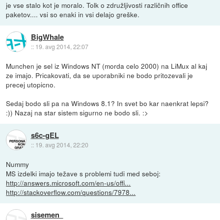
je vse stalo kot je moralo. Tolk o združljivosti različnih office
paketov.... vsi so enaki in vsi delajo greške.
BigWhale
::
19. avg 2014, 22:07
Munchen je sel iz Windows NT (morda celo 2000) na LiMux al kaj
ze imajo. Pricakovati, da se uporabniki ne bodo pritozevali je
precej utopicno.
Sedaj bodo sli pa na Windows 8.1? In svet bo kar naenkrat lepsi?
:)) Nazaj na star sistem sigurno ne bodo sli. :>
s6c-gEL
::
19. avg 2014, 22:20
Nummy
MS izdelki imajo težave s problemi tudi med seboj:
http://answers.microsoft.com/en-us/offi...
http://stackoverflow.com/questions/7978...
sisemen