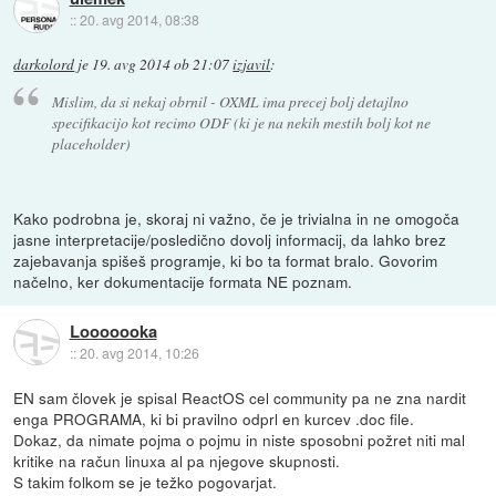
::
20. avg 2014, 08:38
darkolord
je
19. avg 2014 ob 21:07
izjavil
:
Mislim, da si nekaj obrnil - OXML ima precej bolj detajlno
specifikacijo kot recimo ODF (ki je na nekih mestih bolj kot ne
placeholder)
Kako podrobna je, skoraj ni važno, če je trivialna in ne omogoča
jasne interpretacije/posledično dovolj informacij, da lahko brez
zajebavanja spišeš programje, ki bo ta format bralo. Govorim
načelno, ker dokumentacije formata NE poznam.
Looooooka
::
20. avg 2014, 10:26
EN sam človek je spisal ReactOS cel community pa ne zna nardit
enga PROGRAMA, ki bi pravilno odprl en kurcev .doc file.
Dokaz, da nimate pojma o pojmu in niste sposobni požret niti mal
kritike na račun linuxa al pa njegove skupnosti.
S takim folkom se je težko pogovarjat.