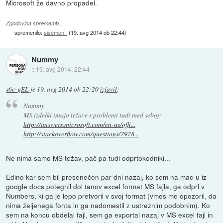
Microsoft že davno propadel.
Zgodovina sprememb…
spremenilo:
sisemen
(
19. avg 2014 ob 22:44
)
Nummy
::
19. avg 2014, 22:44
s6c-gEL
je
19. avg 2014 ob 22:20
izjavil
:
Nummy
MS izdelki imajo težave s problemi tudi med seboj:
http://answers.microsoft.com/en-us/offi...
http://stackoverflow.com/questions/7978...
Ne nima samo MS težav, pač pa tudi odprtokodniki...
Edino kar sem bil presenečen par dni nazaj, ko sem na mac-u iz
google docs potegnil dol tanov excel format MS fajla, ga odprl v
Numbers, ki ga je lepo pretvoril v svoj format (vmes me opozoril, da
nima željenega fonta in ga nadomestil z ustreznim podobnim). Ko
sem na koncu obdelal fajl, sem ga exportal nazaj v MS excel fajl in