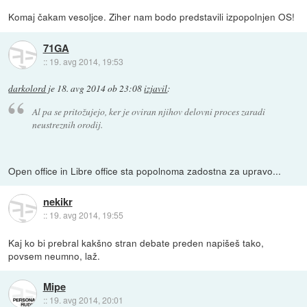
Komaj čakam vesoljce. Ziher nam bodo predstavili izpopolnjen OS!
71GA
::
19. avg 2014, 19:53
darkolord
je
18. avg 2014 ob 23:08
izjavil
:
Al pa se pritožujejo, ker je oviran njihov delovni proces zaradi
neustreznih orodij.
Open office in Libre office sta popolnoma zadostna za upravo...
nekikr
::
19. avg 2014, 19:55
Kaj ko bi prebral kakšno stran debate preden napišeš tako,
povsem neumno, laž.
Mipe
::
19. avg 2014, 20:01