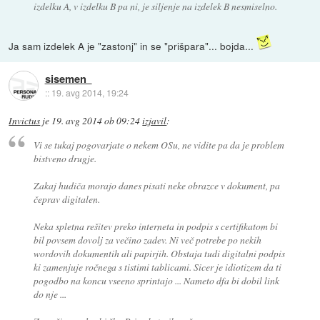
izdelku A, v izdelku B pa ni, je siljenje na izdelek B nesmiselno.
Ja sam izdelek A je "zastonj" in se "prišpara"... bojda...
sisemen
::
19. avg 2014, 19:24
Invictus
je
19. avg 2014 ob 09:24
izjavil
:
Vi se tukaj pogovarjate o nekem OSu, ne vidite pa da je problem
bistveno drugje.
Zakaj hudiča morajo danes pisati neke obrazce v dokument, pa
čeprav digitalen.
Neka spletna rešitev preko interneta in podpis s certifikatom bi
bil povsem dovolj za večino zadev. Ni več potrebe po nekih
wordovih dokumentih ali papirjih. Obstaja tudi digitalni podpis
ki zamenjuje ročnega s tistimi tablicami. Sicer je idiotizem da ti
pogodbo na koncu vseeno sprintajo ... Nameto dfa bi dobil link
do nje ...