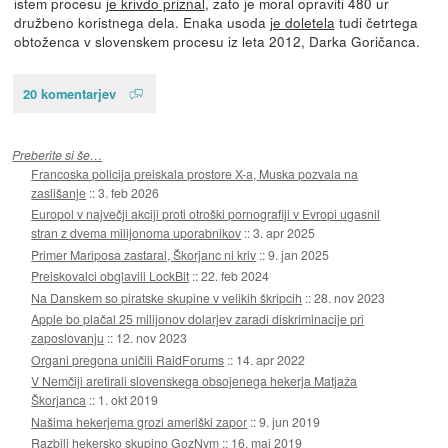
istem procesu
je krivdo priznal
, zato je moral opraviti 480 ur
družbeno koristnega dela. Enaka usoda
je doletela
tudi četrtega
obtoženca v slovenskem procesu iz leta 2012, Darka Goričanca.
20 komentarjev
Preberite si še…
Francoska policija preiskala prostore X-a, Muska pozvala na
zaslišanje
::
3. feb 2026
Europol v največji akciji proti otroški pornografiji v Evropi ugasnil
stran z dvema milijonoma uporabnikov
::
3. apr 2025
Primer Mariposa zastaral, Škorjanc ni kriv
::
9. jan 2025
Preiskovalci obglavili LockBit
::
22. feb 2024
Na Danskem so piratske skupine v velikih škripcih
::
28. nov 2023
Apple bo plačal 25 milijonov dolarjev zaradi diskriminacije pri
zaposlovanju
::
12. nov 2023
Organi pregona uničili RaidForums
::
14. apr 2022
V Nemčiji aretirali slovenskega obsojenega hekerja Matjaža
Škorjanca
::
1. okt 2019
Našima hekerjema grozi ameriški zapor
::
9. jun 2019
Razbili hekersko skupino GozNym
::
16. maj 2019