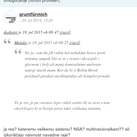
omogočanje (forum provider).
gruntfürmich
::
20. jul 2015, 12:26
darkotri
je
18. jul 2015 ob 08:47
izjavil
:
Matako
je
18. jul 2015 ob 08:25
izjavil
:
No ja, vem da jih vidite kot nekakšne borce proti
sistemu, ampak liki so se v resnici ukvarjali v
glavnem z bolj ali manj domiselnimi malware
nategi starih mam. Kot da bi ti Robin Hood
poizkusil prodati enciklopedijo ali komplet posode.
To je res, je pa vseeneo lepo videti osebe (ki se sicer s tem
okoriščajo) ki se borijo prosi tako velikemu sistemu.
ja res? kateremu velikemu sistemu? NSA? multinacionalkam?? ali
izkoriščajo naivnost navadne raje?