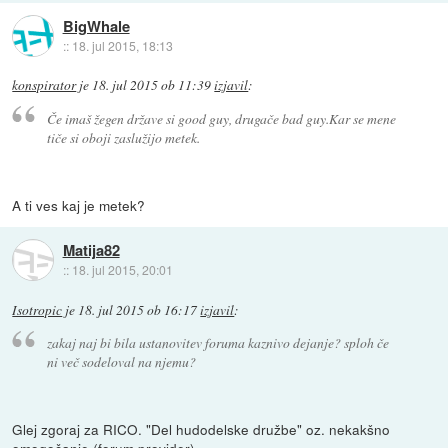
BigWhale
::
18. jul 2015, 18:13
konspirator
je
18. jul 2015 ob 11:39
izjavil
:
Če imaš žegen države si good guy, drugače bad guy.Kar se mene
tiče si oboji zaslužijo metek.
A ti ves kaj je metek?
Matija82
::
18. jul 2015, 20:01
Isotropic
je
18. jul 2015 ob 16:17
izjavil
:
zakaj naj bi bila ustanovitev foruma kaznivo dejanje? sploh če
ni več sodeloval na njemu?
Glej zgoraj za RICO. "Del hudodelske družbe" oz. nekakšno