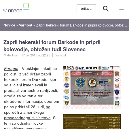
☰
Novice
»
Varnost
»
Zaprli hekerski forum Darkode in priprli kolovodje, obtožen tudi Slovenec
Zaprli hekerski forum Darkode in priprli
kolovodje, obtožen tudi Slovenec
Matej Huš
::
17. jul 2015
ob 22:25
Varnost
- V usklajeni akciji so
Europol
policisti iz več držav zaprli
hekerski forum Darkode, kjer
so si člani izmenjevali in
prodajali varnostne ranljivosti,
orodja za vdiranje ter
ukradene informacije, obenem
pa so pridržali 28 ljudi,
so
sporočili z ameriškega
pravosodnega ministrstva
. S
tem so odsekali lovke
največjemu tovrstnemu