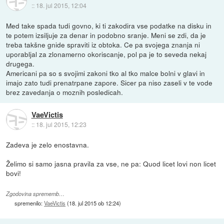
::
18. jul 2015, 12:04
Med take spada tudi govno, ki ti zakodira vse podatke na disku in
te potem izsiljuje za denar in podobno sranje. Meni se zdi, da je
treba takšne gnide spraviti iz obtoka. Ce pa svojega znanja ni
uporabljal za zlonamerno okoriscanje, pol pa je to seveda nekaj
drugega.
Americani pa so s svojimi zakoni tko al tko malce bolni v glavi in
imajo zato tudi prenatrpane zapore. Sicer pa niso zaseli v te vode
brez zavedanja o moznih posledicah.
VaeVictis
::
18. jul 2015, 12:23
Zadeva je zelo enostavna.
Želimo si samo jasna pravila za vse, ne pa: Quod licet lovi non licet
bovi!
Zgodovina sprememb…
spremenilo:
VaeVictis
(
18. jul 2015 ob 12:24
)