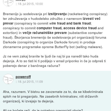
::
18. jul 2015, 10:00
Bremenijo ju sodelovanja pri
(racketeering conspiracy)
izsiljevanju
ter združevanja v hudodelsko združbo z namenom
izvesti več
(conspiracy to commit w
;
prevar
ire fraud and bank fraud
conspiracy to commit
and
computer fraud,
access device fraud
extortion) in
(substantive computer
večje računalniške prevare
fraud). Škorjanca bremenijo še sodelovanja pri organizaciji foruma
Darkode (conspiring to organize Darkode forum) in prodaje
zlonamerne programske opreme ButterFly bot (selling malware).
Jz ne vem zakaj branite te ljudi če naj bi pa naredil tako huda
dejanja. A to so tisti ki ti pošljejo v email priponko in če jo odpreš ti
poberejo denar z bančnega računa?
poweroff
::
18. jul 2015, 11:09
Aha, razumem. V bistvu se zavzemate za to, da se kibekriminala
sploh ne bi preganjalo. Ne zasebnih kriminalcev, niti državnih
organizacij, ki izvajajo ta dejanja.
Ali pa hočete reči, da je potrebno preganjati oboje?