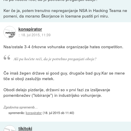
Ker če ja, potem trenutno nepreganjanje NSA in Hacking Teama ne
pomeni, da moramo Škorjance in Icemane pustiti pri miru.
konspirator
::
18. jul 2015, 11:39
Nsa/ostale 3-4 črkovne vohunske organizacije hates competition.
Ali pa hočete reči, da je potrebno preganjati oboje?
Če imaš žegen države si good guy, drugače bad guy.Kar se mene
tiče si oboji zaslužijo metek.
Obodi delajo pizdarije, državni so v prvi fazi za izsiljevanje
pomembnežev ("lobiranje") in industrijsko vohunjenje.
Zgodovina sprememb…
spremenilo:
konspirator
(
18. jul 2015 ob 11:40
)
tikitoki