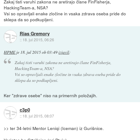
Zakaj tisti varuhi zakona ne aretirajo člane FinFisherja,
HackingTeam-a, NSA?
Vsi so opravljali enake zločine in vsaka zdrava oseba pride do
sklepa da so podkupljeni.
Rias Gremory
::
18. jul 2015, 06:26
HPME
je
18. jul 2015 ob 03:49
izjavil
:
Zakaj tisti varuhi zakona ne aretirajo člane FinFisherja,
HackingTeam-a, NSA?
Vsi so opravljali enake zločine in vsaka zdrava oseba pride do
sklepa da so podkupljeni.
Ker "zdrave osebe" niso na primernih položajih.
c3p0
::
18. jul 2015, 08:07
>> ter 34-letni Mentor Leniqi (Iceman) iz Gurišnice.