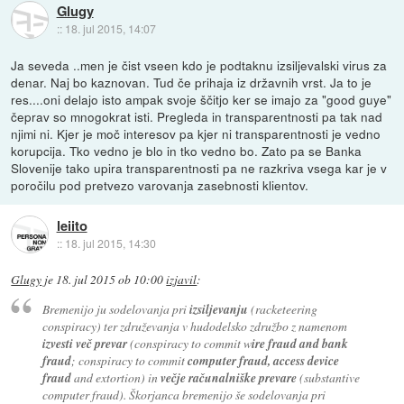
Glugy
::
18. jul 2015, 14:07
Ja seveda ..men je čist vseen kdo je podtaknu izsiljevalski virus za
denar. Naj bo kaznovan. Tud če prihaja iz državnih vrst. Ja to je
res....oni delajo isto ampak svoje ščitjo ker se imajo za "good guye"
čeprav so mnogokrat isti. Pregleda in transparentnosti pa tak nad
njimi ni. Kjer je moč interesov pa kjer ni transparentnosti je vedno
korupcija. Tko vedno je blo in tko vedno bo. Zato pa se Banka
Slovenije tako upira transparentnosti pa ne razkriva vsega kar je v
poročilu pod pretvezo varovanja zasebnosti klientov.
leiito
::
18. jul 2015, 14:30
Glugy
je
18. jul 2015 ob 10:00
izjavil
:
Bremenijo ju sodelovanja pri
izsiljevanju
(racketeering
conspiracy) ter združevanja v hudodelsko združbo z namenom
izvesti več prevar
(conspiracy to commit w
ire fraud and bank
fraud
; conspiracy to commit
computer fraud,
access device
fraud
and extortion) in
večje računalniške prevare
(substantive
computer fraud). Škorjanca bremenijo še sodelovanja pri