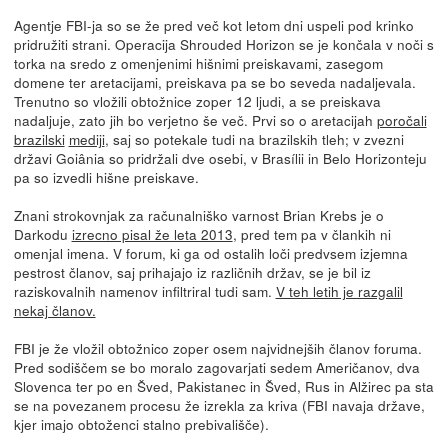
Agentje FBI-ja so se že pred več kot letom dni uspeli pod krinko
pridružiti strani. Operacija Shrouded Horizon se je končala v noči s
torka na sredo z omenjenimi hišnimi preiskavami, zasegom
domene ter aretacijami, preiskava pa se bo seveda nadaljevala.
Trenutno so vložili obtožnice zoper 12 ljudi, a se preiskava
nadaljuje, zato jih bo verjetno še več. Prvi so o aretacijah
poročali
brazilski
mediji
, saj so potekale tudi na brazilskih tleh; v zvezni
državi Goiânia so pridržali dve osebi, v Brasílii in Belo Horizonteju
pa so izvedli hišne preiskave.
Znani strokovnjak za računalniško varnost Brian Krebs je o
Darkodu
izrecno pisal že leta 2013
, pred tem pa v člankih ni
omenjal imena. V forum, ki ga od ostalih loči predvsem izjemna
pestrost članov, saj prihajajo iz različnih držav, se je bil iz
raziskovalnih namenov infiltriral tudi sam.
V teh letih je razgalil
nekaj članov.
FBI je že vložil obtožnico zoper osem najvidnejših članov foruma.
Pred sodiščem se bo moralo zagovarjati sedem Američanov, dva
Slovenca ter po en Šved, Pakistanec in Šved, Rus in Alžirec pa sta
se na povezanem procesu že izrekla za kriva (FBI navaja države,
kjer imajo obtoženci stalno prebivališče).