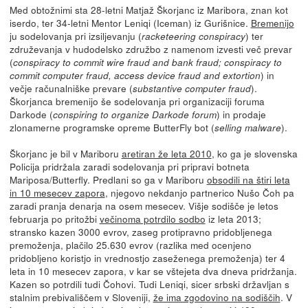
Med obtožnimi sta 28-letni Matjaž Škorjanc iz Maribora, znan kot
iserdo, ter 34-letni Mentor Leniqi (Iceman) iz Gurišnice.
Bremenijo
ju sodelovanja pri izsiljevanju (
) ter
racketeering conspiracy
združevanja v hudodelsko združbo z namenom izvesti več prevar
(
conspiracy to commit wire fraud and bank fraud; conspiracy to
) in
commit computer fraud, access device fraud and extortion
večje računalniške prevare (
).
substantive computer fraud
Škorjanca bremenijo še sodelovanja pri organizaciji foruma
Darkode (
) in prodaje
conspiring to organize Darkode forum
zlonamerne programske opreme ButterFly bot (
).
selling malware
Škorjanc je bil v Mariboru
aretiran že leta 2010
, ko ga je slovenska
Policija pridržala zaradi sodelovanja pri pripravi botneta
Mariposa/Butterfly. Predlani so ga v Mariboru
obsodili na štiri leta
in 10 mesecev zapora
, njegovo nekdanjo partnerico Nušo Čoh pa
zaradi pranja denarja na osem mesecev. Višje sodišče je letos
februarja po pritožbi
večinoma potrdilo sodbo
iz leta 2013;
stransko kazen 3000 evrov, zaseg protipravno pridobljenega
premoženja, plačilo 25.630 evrov (razlika med ocenjeno
pridobljeno koristjo in vrednostjo zaseženega premoženja) ter 4
leta in 10 mesecev zapora, v kar se vštejeta dva dneva pridržanja.
Kazen so potrdili tudi Čohovi. Tudi Leniqi, sicer srbski državljan s
stalnim prebivališčem v Sloveniji,
že ima zgodovino na sodiščih
. V