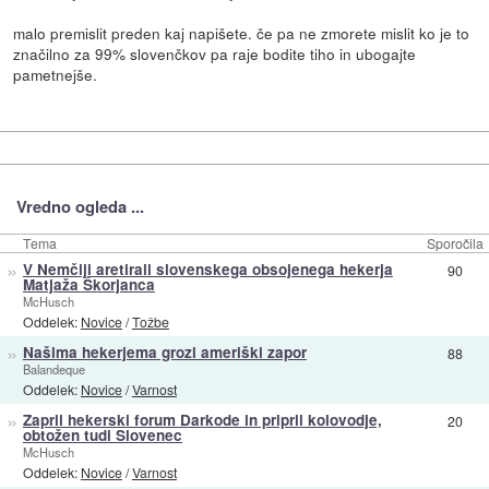
malo premislit preden kaj napišete. če pa ne zmorete mislit ko je to
značilno za 99% slovenčkov pa raje bodite tiho in ubogajte
pametnejše.
Vredno ogleda ...
Tema
Sporočila
»
V Nemčiji aretirali slovenskega obsojenega hekerja
90
Matjaža Škorjanca
McHusch
Oddelek:
Novice
/
Tožbe
»
Našima hekerjema grozi ameriški zapor
88
Balandeque
Oddelek:
Novice
/
Varnost
»
Zaprli hekerski forum Darkode in priprli kolovodje,
20
obtožen tudi Slovenec
McHusch
Oddelek:
Novice
/
Varnost