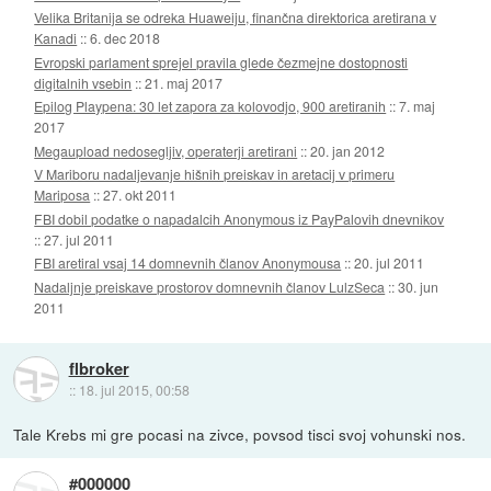
Velika Britanija se odreka Huaweiju, finančna direktorica aretirana v
Kanadi
::
6. dec 2018
Evropski parlament sprejel pravila glede čezmejne dostopnosti
digitalnih vsebin
::
21. maj 2017
Epilog Playpena: 30 let zapora za kolovodjo, 900 aretiranih
::
7. maj
2017
Megaupload nedosegljiv, operaterji aretirani
::
20. jan 2012
V Mariboru nadaljevanje hišnih preiskav in aretacij v primeru
Mariposa
::
27. okt 2011
FBI dobil podatke o napadalcih Anonymous iz PayPalovih dnevnikov
::
27. jul 2011
FBI aretiral vsaj 14 domnevnih članov Anonymousa
::
20. jul 2011
Nadaljnje preiskave prostorov domnevnih članov LulzSeca
::
30. jun
2011
flbroker
::
18. jul 2015, 00:58
Tale Krebs mi gre pocasi na zivce, povsod tisci svoj vohunski nos.
#000000