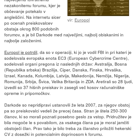
nezakonitemu forumu, kjer je
občevanje potekalo v
angleščini. Na internetu sicer
vir:
Europol
po ocenah preiskovalcev
obstaja okrog 800 podobnih
forumov, a je bil Darkode med največjimi, najbolj obiskanimi in
najbolje založenimi.
Europol je potrdil
, da so v operaciji, ki jo je vodil FBI in pri kateri je
sodelovala evropska enota EC3 (European Cybercrime Centre),
sodelovali organi pregona iz naslednjih držav: Avstralija, Bosna
(Republika srbska) Brazilija, Ciper, Danska, Finska, Hrvaška,
Izrael, Kanada, Kolumbija, Latvija, Makedonija, Nemčija, Nigerija,
Romunija, Srbija, Švica, Velika Britanija in ZDA. Aretirali so 28 ljudi,
izvedli so 37 hišnih preiskav in zasegli več kosov računalniške
opreme in pripomočkov.
Darkode so nepridipravi ustanovili že leta 2007, za njegov obstoj
pa so preiskovalci vedeli že precej časa. Stran je štela 250-300
članov, ki so morali poznati posebno geslo za vstop. Pridružitev je
bila mogoče le s povabilom, za vsakega člana pa je moral jamčiti
obstoječi član. Prav tako je bilo treba za članstvo priložiti hekerski
CV z dosežki in potencialnim doprinosom k forumu.