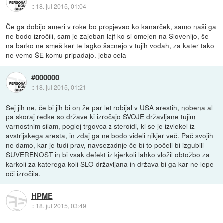
::
18. jul 2015, 01:04
Če ga dobijo ameri v roke bo propjevao ko kanarček, samo naši ga
ne bodo izročili, sam je zajeban lajf ko si omejen na Slovenijo, še
na barko ne smeš ker te lagko šacnejo v tujih vodah, za kater tako
ne vemo ŠE komu pripadajo. jeba cela
#000000
::
18. jul 2015, 01:21
Sej jih ne, če bi jih bi on že par let robijal v USA arestih, nobena al
pa skoraj redke so države ki izročajo SVOJE državljane tujim
varnostnim silam, poglej trgovca z steroidi, ki se je izvlekel iz
avstrijskega aresta, in zdaj ga ne bodo videli nikjer več. Pač svojih
ne damo, kar je tudi prav, navsezadnje če bi to počeli bi izgubili
SUVERENOST in bi vsak defekt iz kjerkoli lahko vložil obtožbo za
karkoli za katerega koli SLO državljana in država bi ga kar ne lepe
oči izročila.
HPME
::
18. jul 2015, 03:49