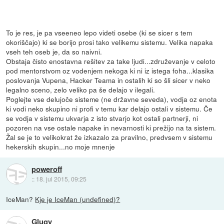
To je res, je pa vseeneo lepo videti osebe (ki se sicer s tem
okoriščajo) ki se borijo prosi tako velikemu sistemu. Velika napaka
vseh teh oseb je, da so naivni.
Obstaja čisto enostavna rešitev za take ljudi...združevanje v celoto
pod mentorstvom oz vodenjem nekoga ki ni iz istega foha...klasika
poslovanja Vupena, Hacker Teama in ostalih ki so šli sicer v neko
legalno sceno, zelo veliko pa še delajo v ilegali.
Poglejte vse delujoče sisteme (ne državne seveda), vodja oz enota
ki vodi neko skupino ni profi v temu kar delajo ostali v sistemu. Če
se vodja v sistemu ukvarja z isto stvarjo kot ostali partnerji, ni
pozoren na vse ostale napake in nevarnosti ki prežijo na ta sistem.
Žal se je to velikokrat že izkazalo za pravilno, predvsem v sistemu
hekerskih skupin...no moje mnenje
poweroff
::
18. jul 2015, 09:25
IceMan?
Kje je IceMan (undefined)?
Glugy