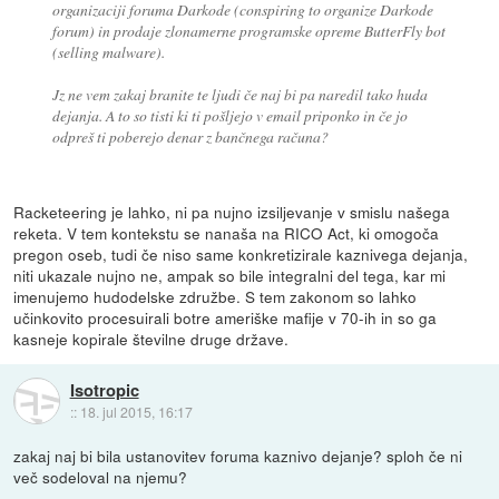
organizaciji foruma Darkode (conspiring to organize Darkode
forum) in prodaje zlonamerne programske opreme ButterFly bot
(selling malware).
Jz ne vem zakaj branite te ljudi če naj bi pa naredil tako huda
dejanja. A to so tisti ki ti pošljejo v email priponko in če jo
odpreš ti poberejo denar z bančnega računa?
Racketeering je lahko, ni pa nujno izsiljevanje v smislu našega
reketa. V tem kontekstu se nanaša na RICO Act, ki omogoča
pregon oseb, tudi če niso same konkretizirale kaznivega dejanja,
niti ukazale nujno ne, ampak so bile integralni del tega, kar mi
imenujemo hudodelske združbe. S tem zakonom so lahko
učinkovito procesuirali botre ameriške mafije v 70-ih in so ga
kasneje kopirale številne druge države.
Isotropic
::
18. jul 2015, 16:17
zakaj naj bi bila ustanovitev foruma kaznivo dejanje? sploh če ni
več sodeloval na njemu?