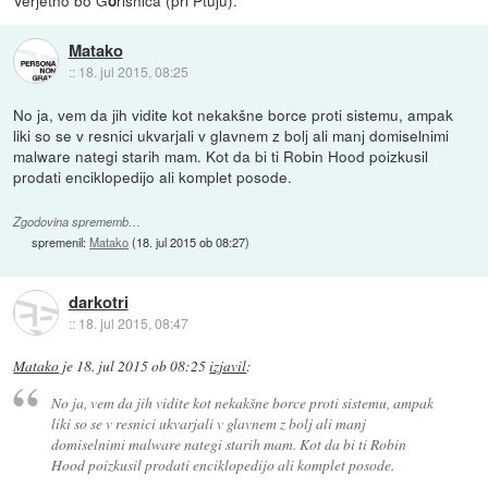
Verjetno bo G
rišnica (pri Ptuju).
o
Matako
::
18. jul 2015, 08:25
No ja, vem da jih vidite kot nekakšne borce proti sistemu, ampak
liki so se v resnici ukvarjali v glavnem z bolj ali manj domiselnimi
malware nategi starih mam. Kot da bi ti Robin Hood poizkusil
prodati enciklopedijo ali komplet posode.
Zgodovina sprememb…
spremenil:
Matako
(
18. jul 2015 ob 08:27
)
darkotri
::
18. jul 2015, 08:47
Matako
je
18. jul 2015 ob 08:25
izjavil
:
No ja, vem da jih vidite kot nekakšne borce proti sistemu, ampak
liki so se v resnici ukvarjali v glavnem z bolj ali manj
domiselnimi malware nategi starih mam. Kot da bi ti Robin
Hood poizkusil prodati enciklopedijo ali komplet posode.