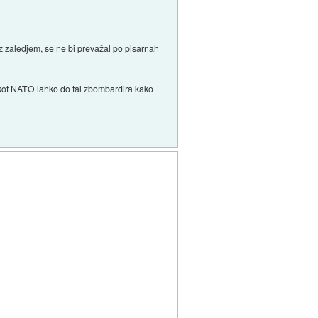
a z zaledjem, se ne bi prevažal po pisarnah
 kot NATO lahko do tal zbombardira kako