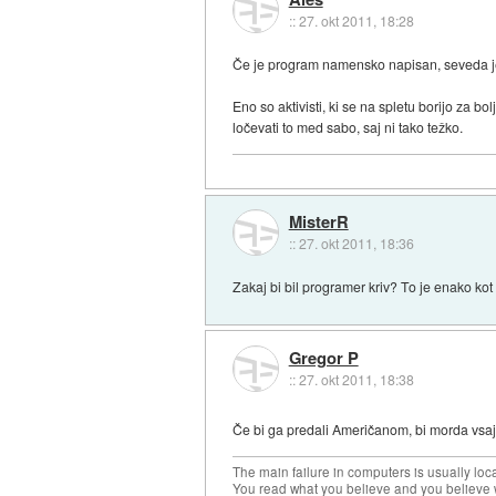
::
27. okt 2011, 18:28
Če je program namensko napisan, seveda je
Eno so aktivisti, ki se na spletu borijo za b
ločevati to med sabo, saj ni tako težko.
MisterR
::
27. okt 2011, 18:36
Zakaj bi bil programer kriv? To je enako kot b
Gregor P
::
27. okt 2011, 18:38
Če bi ga predali Američanom, bi morda vsaj
The main failure in computers is usually lo
You read what you believe and you believe w