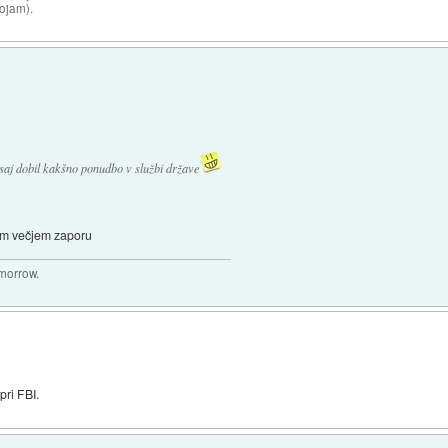
sojam).
aj dobil kakšno ponudbo v službi države
rvem večjem zaporu
omorrow.
pri FBI.