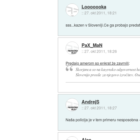
Looooooka
::
27. okt 2011, 18:21
sss...kazen v Sloveniji.Ce ga probajo predat je
PaX_MaN
::
27. okt 2011, 18:26
Predajo amerom so enkrat že zavrnili
:
Škorjanca so na kazensko odgovornost hot
Slovenijo prosile za njegovo izročitev. Ose
AndrejS
::
27. okt 2011, 18:27
Naša policija je v tem primeru nesposobna - 
Ales