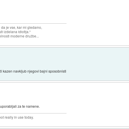
n da je vse, kar mi gledamo,
 izdelana idiotija."
lnosti moderne družbe...
i kazen navkljub njegovi bajni sposobnisti
ih uporabljali za te namene.
not really in use today.