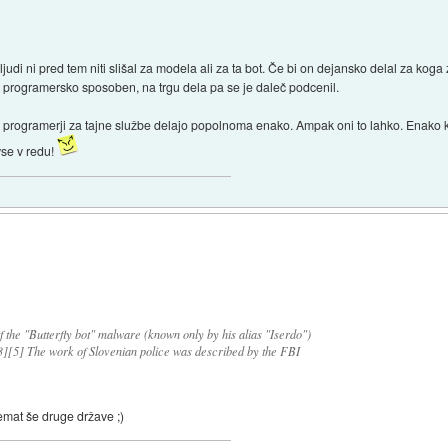
ljudi ni pred tem niti slišal za modela ali za ta bot. Če bi on dejansko delal za kog
pač programersko sposoben, na trgu dela pa se je daleč podcenil.
a programerji za tajne službe delajo popolnoma enako. Ampak oni to lahko. Enako
vse v redu!
:
f the "Butterfly bot" malware (known only by his alias "Iserdo")
3][5] The work of Slovenian police was described by the FBI
emat še druge države ;)