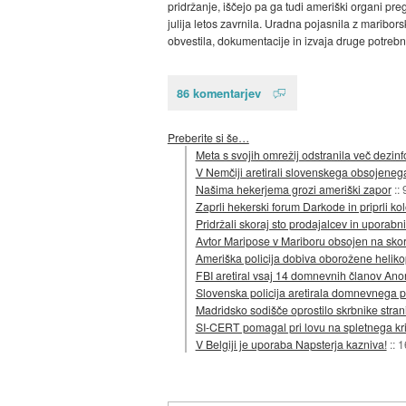
pridržanje, iščejo pa ga tudi ameriški organi preg
julija letos zavrnila. Uradna pojasnila z maribor
obvestila, dokumentacije in izvaja druge potreb
86 komentarjev
Preberite si še…
Meta s svojih omrežij odstranila več dezin
V Nemčiji aretirali slovenskega obsojeneg
Našima hekerjema grozi ameriški zapor
::
Zaprli hekerski forum Darkode in priprli k
Pridržali skoraj sto prodajalcev in uporabn
Avtor Maripose v Mariboru obsojen na skora
Ameriška policija dobiva oborožene heliko
FBI aretiral vsaj 14 domnevnih članov A
Slovenska policija aretirala domnevnega 
Madridsko sodišče oprostilo skrbnike strani 
SI-CERT pomagal pri lovu na spletnega kr
V Belgiji je uporaba Napsterja kazniva!
::
1