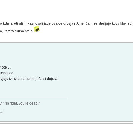
o kdaj aretirali in kaznovali izdelovalce orožja? Američani se streljajo kot v klavnici
a, katera edina šteje
hotelu.
sobarico.
uju izjavila nasprotujoča si dejstva.
ut "I'm right, you're dead!"
|-|