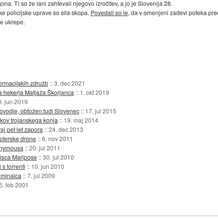
ona. Ti so že lani zahtevali njegovo izročitev, a jo je Slovenija 28.
ske policijske uprave so sila skopa.
Povedali so le
, da v omenjeni zadevi poteka pred
ne ukrepe.
formacijskih združb
::
3. dec 2021
a hekerja Matjaža Škorjanca
::
1. okt 2019
9. jun 2019
olovodje, obtožen tudi Slovenec
::
17. jul 2015
ikov trojanskega konja
::
19. maj 2014
j pet let zapora
::
24. dec 2013
pterske drone
::
6. nov 2011
nonymousa
::
20. jul 2011
pisca Maripose
::
30. jul 2010
s torrenti
::
10. jun 2010
iminalca
::
7. jul 2009
6. feb 2001