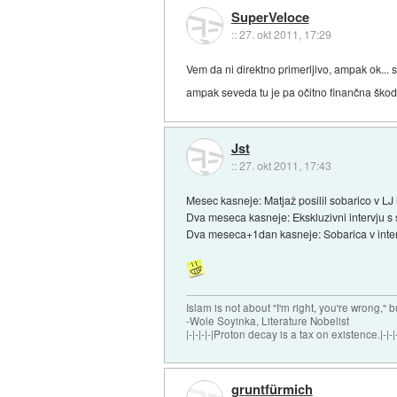
SuperVeloce
::
27. okt 2011, 17:29
Vem da ni direktno primerljivo, ampak ok... s
ampak seveda tu je pa očitno finančna škod
Jst
::
27. okt 2011, 17:43
Mesec kasneje: Matjaž posilil sobarico v LJ 
Dva meseca kasneje: Ekskluzivni intervju s 
Dva meseca+1dan kasneje: Sobarica v intervj
Islam is not about "I'm right, you're wrong," b
-Wole Soyinka, Literature Nobelist
|-|-|-|-|Proton decay is a tax on existence.|-|-|-
gruntfürmich