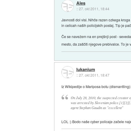
Ales
::
27. okt 2011, 18:44
Javnosti dol visi. Nihče razen ozkega kroga 
in celicah naših policijskih postaj. Tip je 
Če se navežem na en prejšnji post - seved
mesto, da zaščiti njegove prebivalce. To je 
lukanium
::
27. okt 2011, 18:47
Iz Wikipedije o Mariposa botu (dismantling)
On July 28, 2010, the suspected creator o
was arrested by Slovenian police.[1][2][
agent Stephan Gaudin as "excellent"
LOL :) Bodo naše cyber policaje začele naj