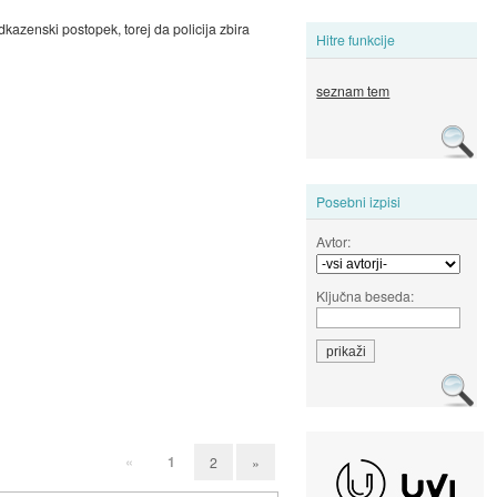
kazenski postopek, torej da policija zbira
Hitre funkcije
seznam tem
Posebni izpisi
Avtor:
Ključna beseda:
«
1
2
»