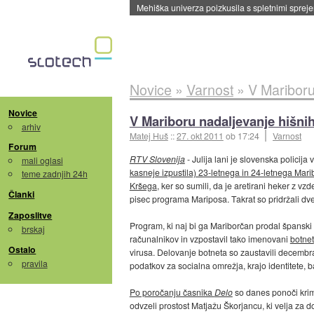
Evropska vesoljska agencija razvija svojo rak
Novice
»
Varnost
»
V Mariboru
Novice
V Mariboru nadaljevanje hišnih
arhiv
Matej Huš
::
27. okt 2011
ob 17:24
Varnost
Forum
RTV Slovenija
- Julija lani je slovenska polici
mali oglasi
kasneje izpustila) 23-letnega in 24-letnega Mari
teme zadnjih 24h
Kršega
, ker so sumili, da je aretirani heker z 
Članki
pisec programa Mariposa. Takrat so pridržali dv
Zaposlitve
Program, ki naj bi ga Mariborčan prodal španski 
brskaj
računalnikov in vzpostavil tako imenovani
botnet
Ostalo
virusa. Delovanje botneta so zaustavili decembra 
pravila
podatkov za socialna omrežja, krajo identitete, b
Po poročanju časnika
Delo
so danes ponoči krimi
odvzeli prostost Matjažu Škorjancu, ki velja za