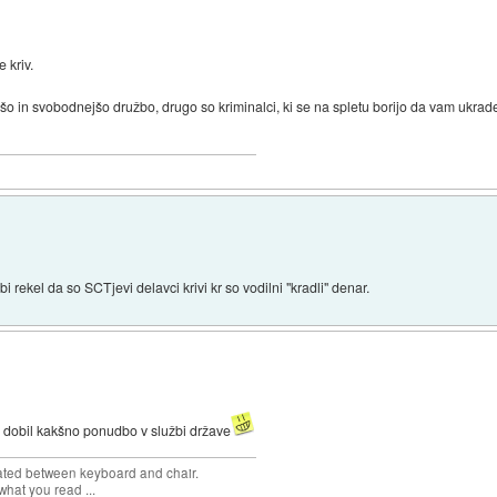
 kriv.
oljšo in svobodnejšo družbo, drugo so kriminalci, ki se na spletu borijo da vam ukrade
i rekel da so SCTjevi delavci krivi kr so vodilni "kradli" denar.
 dobil kakšno ponudbo v službi države
cated between keyboard and chair.
hat you read ...