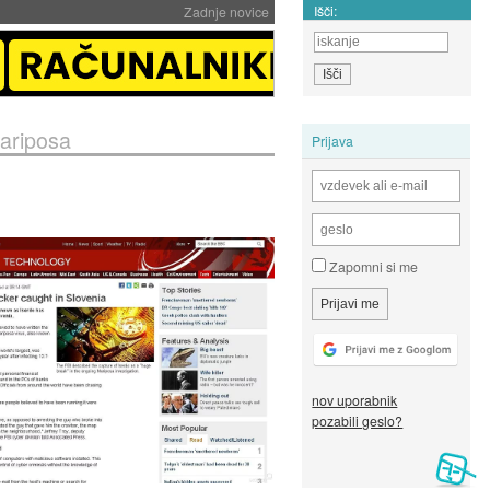
Išči:
Zadnje novice
Mariposa
Prijava
Zapomni si me
nov uporabnik
pozabili geslo?