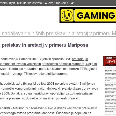
eto za večkratno uporabo
::
4. avg 2026 ob 19:41
 nadaljevanje hišnih preiskav in aretacij v primeru 
 preiskav in aretacij v primeru Mariposa
ja v sodelovanju z ameriškim FBI-jem in špansko CNP
aretirala (in
borčana ter izvedla več hišnih preiskav na območju Maribora, Celja in
vzdevkom Iserdo, po neuradnih podatkih študent mariborske FERI, glavni
e osebi in zasegli 75 kosov računalniške opreme.
hudodelski združbi, naj bi od leta 2008 po spletu okužil 13 milijonov
- omrežje kompromitiranih računalnikov, ki izvajajo ukaze upravljavca
2009. Do takrat so ga nepridipravi uporabljali za zbiranje prijavnih
ančne prevare itn. Botnet je bil razširjen po vseh državah.
nalisti v Mariboru v nadaljevanju akcije izvedli več hišnih preiskav in
 domnevnega avtorja programa Mariposa. Škorjanec je odpeljan na