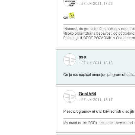
::
27. okt 2011, 17:52
car
"Namreč, da gre ta družba počasi v norost i
visoko organizirana bebavost, do podrobnosti
Psiholog HUBERT POŽARNIK, v Oni, o smise
sss
::
27. okt 2011, 18:10
Če je res napisal omenjen program si zasluž
Gosth64
::
27. okt 2011, 18:17
Pisec programov ni kriv, krivi so tisti ki so j
My mind is like DDR1, It's older, slower, and 