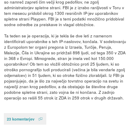
so namreč zapreti čim večji krog pedofilov, ne zgolj
administratorjev spletne strani. FBI je z izrabo ranljivosti v Toru v
tem mesecu pridobil okrog 1300 resničnih IP-jev uporabnikov
spletne strani Playpen. FBI je s temi podatki množično pridobival
sodne odredbe za preiskave in vlagal obtožnice.
Ta teden se je operacija, ki je tekla še dve leti z namenom
identificirati uporabnike s teh IP-naslovov, končala. V sodelovanju
z Europolom ter organi pregona iz Izraela, Turčije, Peruja,
Malezije, Čila in Ukrajine so pridržali 898 ljudi, od tega 350 v ZDA
in 368 v Evropi. Mimogrede, stran je imela več kot 150.000
uporabnikov! Ob tem so vložili obtožnico proti 25 ljudem, ki so
otroško pornografijo tudi producirali (večina je bila vendarle zgolj
odjemalcev) in 51 ljudem, ki so otroke fizično zlorabljali. Iz FBI-ja
pojasnjujejo, da je šlo za največjo tovrstno operacijo na svetu in
največji znan krog pedofilov, a da obstajajo še številne druge
podobne spletne strani, zato vojna še ni končana. Z zadnjo
operacijo so rešili 55 otrok iz ZDA in 259 otrok v drugih državah.
23 komentarjev