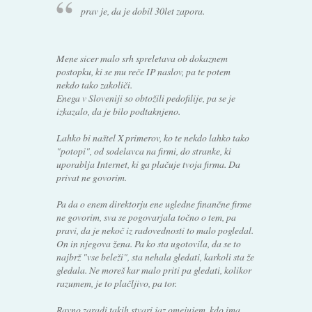
prav je, da je dobil 30let zapora.
Mene sicer malo srh spreletava ob dokaznem
postopku, ki se mu reče IP naslov, pa te potem
nekdo tako zakoliči.
Enega v Sloveniji so obtožili pedofilije, pa se je
izkazalo, da je bilo podtaknjeno.
Lahko bi naštel X primerov, ko te nekdo lahko tako
"potopi", od sodelavca na firmi, do stranke, ki
uporablja Internet, ki ga plačuje tvoja firma. Da
privat ne govorim.
Pa da o enem direktorju ene ugledne finančne firme
ne govorim, sva se pogovarjala točno o tem, pa
pravi, da je nekoč iz radovednosti to malo pogledal.
On in njegova žena. Pa ko sta ugotovila, da se to
najbrž "vse beleži", sta nehala gledati, karkoli sta že
gledala. Ne moreš kar malo priti pa gledati, kolikor
razumem, je to plačljivo, pa tor.
Ravno zaradi takih stvari jaz omejujem, kdo ima