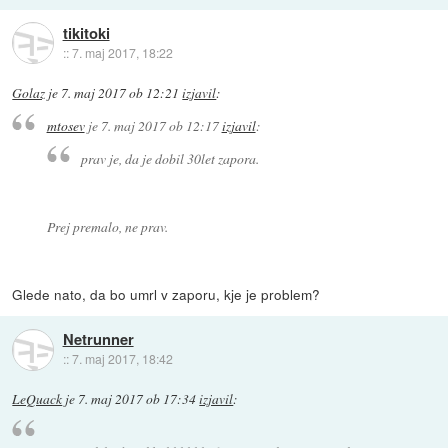
tikitoki
::
7. maj 2017, 18:22
Golaz
je
7. maj 2017 ob 12:21
izjavil
:
mtosev
je
7. maj 2017 ob 12:17
izjavil
:
prav je, da je dobil 30let zapora.
Prej premalo, ne prav.
Glede nato, da bo umrl v zaporu, kje je problem?
Netrunner
::
7. maj 2017, 18:42
LeQuack
je
7. maj 2017 ob 17:34
izjavil
: