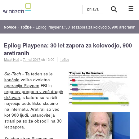
☰
Novice
»
Tožbe
»
Epilog Playpena: 30 let zapora za kolovodjo, 900 aretiranih
Epilog Playpena: 30 let zapora za kolovodjo, 900
aretiranih
Matej Huš
::
7. maj 2017
ob 12:00
Tožbe
- Ta teden se je
Slo-Tech
končala
velika dvoletna
operacija Playpen
FBI in
organov pregona v več drugih
državah
, s katero so razbili
največjo pedofilsko skupino
na internetu. Aretirali so več
kot 900 ljudi, ustanovitelja
strani pa so že obsodili na 30
let zapora.
Spletna stran Playpen za