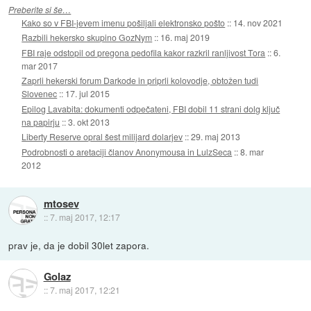
Preberite si še…
Kako so v FBI-jevem imenu pošiljali elektronsko pošto
::
14. nov 2021
Razbili hekersko skupino GozNym
::
16. maj 2019
FBI raje odstopil od pregona pedofila kakor razkril ranljivost Tora
::
6.
mar 2017
Zaprli hekerski forum Darkode in priprli kolovodje, obtožen tudi
Slovenec
::
17. jul 2015
Epilog Lavabita: dokumenti odpečateni, FBI dobil 11 strani dolg ključ
na papirju
::
3. okt 2013
Liberty Reserve opral šest milijard dolarjev
::
29. maj 2013
Podrobnosti o aretaciji članov Anonymousa in LulzSeca
::
8. mar
2012
mtosev
::
7. maj 2017, 12:17
prav je, da je dobil 30let zapora.
Golaz
::
7. maj 2017, 12:21