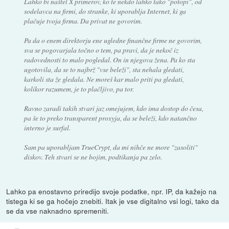
Lahko bi naštel X primerov, ko te nekdo lahko tako "potopi", od
sodelavca na firmi, do stranke, ki uporablja Internet, ki ga
plačuje tvoja firma. Da privat ne govorim.
Pa da o enem direktorju ene ugledne finančne firme ne govorim,
sva se pogovarjala točno o tem, pa pravi, da je nekoč iz
radovednosti to malo pogledal. On in njegova žena. Pa ko sta
ugotovila, da se to najbrž "vse beleži", sta nehala gledati,
karkoli sta že gledala. Ne moreš kar malo priti pa gledati,
kolikor razumem, je to plačljivo, pa tor.
Ravno zaradi takih stvari jaz omejujem, kdo ima dostop do česa,
pa še to preko transparent proxyja, da se beleži, kdo natančno
interno je surfal.
Sam pa uporabljam TrueCrypt, da mi nihče ne more "zasoliti"
diskov. Teh stvari se ne bojim, podtikanja pa zelo.
Lahko pa enostavno priredijo svoje podatke, npr. IP, da kažejo na
tistega ki se ga hočejo znebiti. Itak je vse digitalno vsi logi, tako da
se da vse naknadno spremeniti.