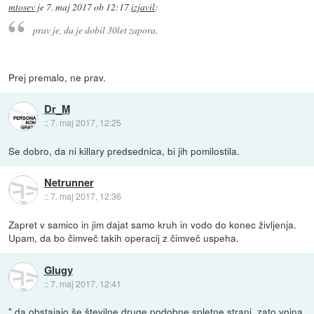
mtosev
je
7. maj 2017 ob 12:17
izjavil
:
prav je, da je dobil 30let zapora.
Prej premalo, ne prav.
Dr_M
::
7. maj 2017, 12:25
Se dobro, da ni killary predsednica, bi jih pomilostila.
Netrunner
::
7. maj 2017, 12:36
Zapret v samico in jim dajat samo kruh in vodo do konec življenja.
Upam, da bo čimveč takih operacij z čimveč uspeha.
Glugy
::
7. maj 2017, 12:41
" da obstajajo še številne druge podobne spletne strani, zato vojna