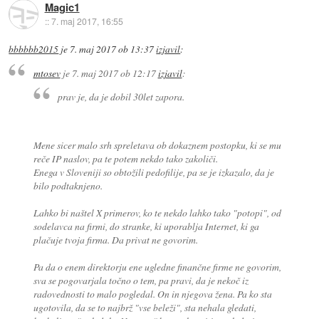
Magic1
::
7. maj 2017, 16:55
bbbbbb2015
je
7. maj 2017 ob 13:37
izjavil
:
mtosev
je
7. maj 2017 ob 12:17
izjavil
:
prav je, da je dobil 30let zapora.
Mene sicer malo srh spreletava ob dokaznem postopku, ki se mu
reče IP naslov, pa te potem nekdo tako zakoliči.
Enega v Sloveniji so obtožili pedofilije, pa se je izkazalo, da je
bilo podtaknjeno.
Lahko bi naštel X primerov, ko te nekdo lahko tako "potopi", od
sodelavca na firmi, do stranke, ki uporablja Internet, ki ga
plačuje tvoja firma. Da privat ne govorim.
Pa da o enem direktorju ene ugledne finančne firme ne govorim,
sva se pogovarjala točno o tem, pa pravi, da je nekoč iz
radovednosti to malo pogledal. On in njegova žena. Pa ko sta
ugotovila, da se to najbrž "vse beleži", sta nehala gledati,