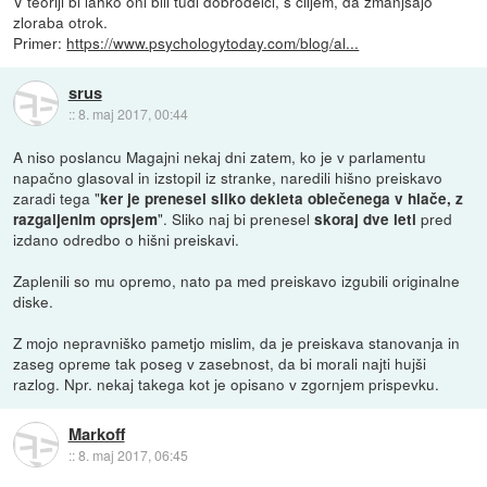
V teoriji bi lahko oni bili tudi dobrodelci, s ciljem, da zmanjsajo
zloraba otrok.
Primer:
https://www.psychologytoday.com/blog/al...
srus
::
8. maj 2017, 00:44
A niso poslancu Magajni nekaj dni zatem, ko je v parlamentu
napačno glasoval in izstopil iz stranke, naredili hišno preiskavo
zaradi tega "
ker je prenesel sliko dekleta oblečenega v hlače, z
". Sliko naj bi prenesel
pred
razgaljenim oprsjem
skoraj dve leti
izdano odredbo o hišni preiskavi.
Zaplenili so mu opremo, nato pa med preiskavo izgubili originalne
diske.
Z mojo nepravniško pametjo mislim, da je preiskava stanovanja in
zaseg opreme tak poseg v zasebnost, da bi morali najti hujši
razlog. Npr. nekaj takega kot je opisano v zgornjem prispevku.
Markoff
::
8. maj 2017, 06:45