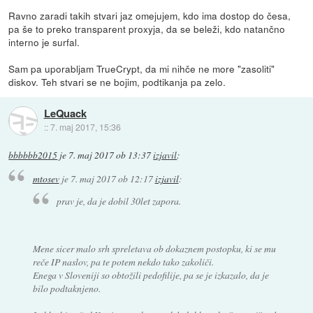
Ravno zaradi takih stvari jaz omejujem, kdo ima dostop do česa,
pa še to preko transparent proxyja, da se beleži, kdo natančno
interno je surfal.
Sam pa uporabljam TrueCrypt, da mi nihče ne more "zasoliti"
diskov. Teh stvari se ne bojim, podtikanja pa zelo.
LeQuack
::
7. maj 2017, 15:36
bbbbbb2015
je
7. maj 2017 ob 13:37
izjavil
:
mtosev
je
7. maj 2017 ob 12:17
izjavil
:
prav je, da je dobil 30let zapora.
Mene sicer malo srh spreletava ob dokaznem postopku, ki se mu
reče IP naslov, pa te potem nekdo tako zakoliči.
Enega v Sloveniji so obtožili pedofilije, pa se je izkazalo, da je
bilo podtaknjeno.