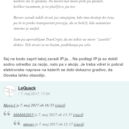
karkoli sta že gledala. Ne moreš kar malo priti pa gledati,
kolikor razumem, je to plačljivo, pa tor.
Ravno zaradi takih stvari jaz omejujem, kdo ima dostop do česa,
pa še to preko transparent proxyja, da se beleži, kdo natančno
interno je surfal.
Sam pa uporabljam TrueCrypt, da mi nihče ne more "zasoliti"
diskov. Teh stvari se ne bojim, podtikanja pa zelo.
Sej ne bodo zaprti takoj zaradi IP-ja... Na podlagi IP-ja so dobili
sodno odredbo za racijo, nato pa v akcijo. Je treba vdret in pobrat
elektronske naprave na katerih se dobi dokazno gradivo, da
človeka lahko obsodijo.
LeQuack
::
7. maj 2017, 17:34
Magic1
je
7. maj 2017 ob 16:55
izjavil
:
bbbbbb2015
je
7. maj 2017 ob 13:37
izjavil
:
mtosev
je
7. maj 2017 ob 12:17
izjavil
: