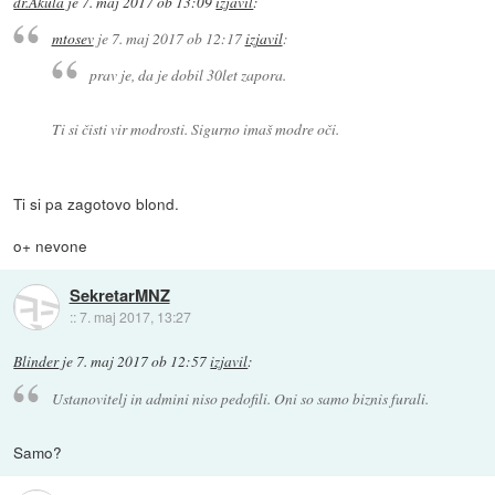
dr.Akula
je
7. maj 2017 ob 13:09
izjavil
:
mtosev
je
7. maj 2017 ob 12:17
izjavil
:
prav je, da je dobil 30let zapora.
Ti si čisti vir modrosti. Sigurno imaš modre oči.
Ti si pa zagotovo blond.
o+ nevone
SekretarMNZ
::
7. maj 2017, 13:27
Blinder
je
7. maj 2017 ob 12:57
izjavil
:
Ustanovitelj in admini niso pedofili. Oni so samo biznis furali.
Samo?