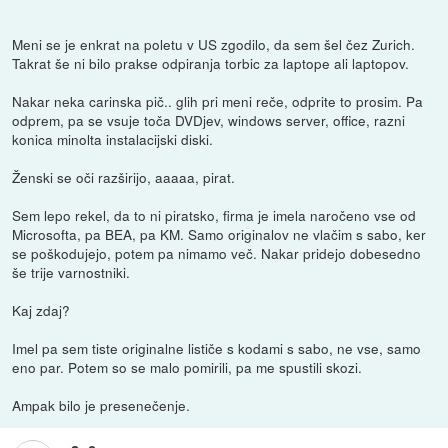
Meni se je enkrat na poletu v US zgodilo, da sem šel čez Zurich.
Takrat še ni bilo prakse odpiranja torbic za laptope ali laptopov.
Nakar neka carinska pič.. glih pri meni reče, odprite to prosim. Pa
odprem, pa se vsuje toča DVDjev, windows server, office, razni
konica minolta instalacijski diski.
Ženski se oči razširijo, aaaaa, pirat.
Sem lepo rekel, da to ni piratsko, firma je imela naročeno vse od
Microsofta, pa BEA, pa KM. Samo originalov ne vlačim s sabo, ker
se poškodujejo, potem pa nimamo več. Nakar pridejo dobesedno
še trije varnostniki.
Kaj zdaj?
Imel pa sem tiste originalne lističe s kodami s sabo, ne vse, samo
eno par. Potem so se malo pomirili, pa me spustili skozi.
Ampak bilo je presenečenje.