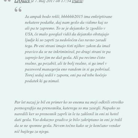
LeQuack
je
7. maj 2017 ob 17:34
izjavil
:
Ja ampak bodo rekli, bbbbbb2015 ima enkriptirane
nekatere podatke, daj nam geslo da vidimo kaj so
ali pa te zapremo. To se je dejansko že zgodilo v
USA, če malo googlaš vidiš da dejansko obstajajo
ljudje ki so zaprti za nedoločen čas ravno zaradi
tega. Po eni strani imajo tisti njihov zakon da imaš
pravico da se ne inkriminiraš, po drugi strani te pa
zaprejo ker jim ne daš gesla. Ali pa recimo čisto
realno, ga pozabiš, ali še bolj realno, si ga imel v
password managerju eno random in si ga pobrisal.
Torej sedaj sediš v zaporu, oni pa od tebe hočejo
podatek ki ga nimaš.
Par let nazaj je bil en primer ko so enemu na meji odkrili otroško
pornografijo na prenosniku, katerega so mu zasegli. Napako so
naredili ker so prenosnik zaprli in le ta zaklenil in oni ni hotel
dati gesla. Vso dokazno gradivo je bilo zakriptano in oni je trdil
da se ne spomne gesla. Nevem točno kako se je končano vendar
nič hujšega za njega.