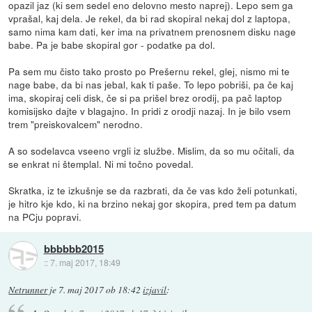
opazil jaz (ki sem sedel eno delovno mesto naprej). Lepo sem ga
vprašal, kaj dela. Je rekel, da bi rad skopiral nekaj dol z laptopa,
samo nima kam dati, ker ima na privatnem prenosnem disku nage
babe. Pa je babe skopiral gor - podatke pa dol.
Pa sem mu čisto tako prosto po Prešernu rekel, glej, nismo mi te
nage babe, da bi nas jebal, kak ti paše. To lepo pobriši, pa če kaj
ima, skopiraj celi disk, če si pa prišel brez orodij, pa pač laptop
komisijsko dajte v blagajno. In pridi z orodji nazaj. In je bilo vsem
trem "preiskovalcem" nerodno.
A so sodelavca vseeno vrgli iz službe. Mislim, da so mu očitali, da
se enkrat ni štemplal. Ni mi točno povedal.
Skratka, iz te izkušnje se da razbrati, da če vas kdo želi potunkati,
je hitro kje kdo, ki na brzino nekaj gor skopira, pred tem pa datum
na PCju popravi.
bbbbbb2015
::
7. maj 2017, 18:49
Netrunner
je
7. maj 2017 ob 18:42
izjavil
: