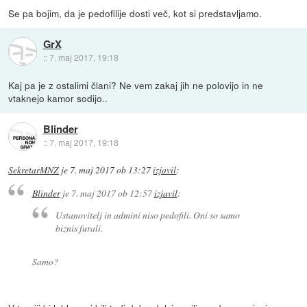
Se pa bojim, da je pedofilije dosti več, kot si predstavljamo.
GrX
::
7. maj 2017, 19:18
Kaj pa je z ostalimi člani? Ne vem zakaj jih ne polovijo in ne
vtaknejo kamor sodijo..
Blinder
::
7. maj 2017, 19:18
SekretarMNZ
je
7. maj 2017 ob 13:27
izjavil
:
Blinder
je
7. maj 2017 ob 12:57
izjavil
:
Ustanovitelj in admini niso pedofili. Oni so samo
biznis furali.
Samo?