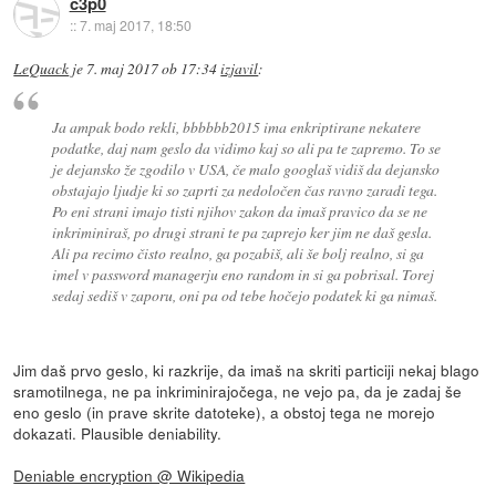
c3p0
::
7. maj 2017, 18:50
LeQuack
je
7. maj 2017 ob 17:34
izjavil
:
Ja ampak bodo rekli, bbbbbb2015 ima enkriptirane nekatere
podatke, daj nam geslo da vidimo kaj so ali pa te zapremo. To se
je dejansko že zgodilo v USA, če malo googlaš vidiš da dejansko
obstajajo ljudje ki so zaprti za nedoločen čas ravno zaradi tega.
Po eni strani imajo tisti njihov zakon da imaš pravico da se ne
inkriminiraš, po drugi strani te pa zaprejo ker jim ne daš gesla.
Ali pa recimo čisto realno, ga pozabiš, ali še bolj realno, si ga
imel v password managerju eno random in si ga pobrisal. Torej
sedaj sediš v zaporu, oni pa od tebe hočejo podatek ki ga nimaš.
Jim daš prvo geslo, ki razkrije, da imaš na skriti particiji nekaj blago
sramotilnega, ne pa inkriminirajočega, ne vejo pa, da je zadaj še
eno geslo (in prave skrite datoteke), a obstoj tega ne morejo
dokazati. Plausible deniability.
Deniable encryption @ Wikipedia