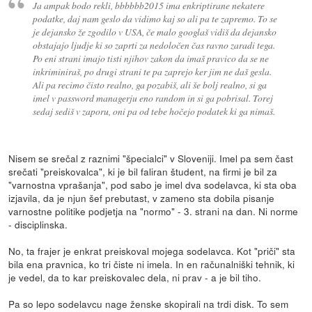
Ja ampak bodo rekli, bbbbbb2015 ima enkriptirane nekatere
podatke, daj nam geslo da vidimo kaj so ali pa te zapremo. To se
je dejansko že zgodilo v USA, če malo googlaš vidiš da dejansko
obstajajo ljudje ki so zaprti za nedoločen čas ravno zaradi tega.
Po eni strani imajo tisti njihov zakon da imaš pravico da se ne
inkriminiraš, po drugi strani te pa zaprejo ker jim ne daš gesla.
Ali pa recimo čisto realno, ga pozabiš, ali še bolj realno, si ga
imel v password managerju eno random in si ga pobrisal. Torej
sedaj sediš v zaporu, oni pa od tebe hočejo podatek ki ga nimaš.
Nisem se srečal z raznimi "špecialci" v Sloveniji. Imel pa sem čast
srečati "preiskovalca", ki je bil faliran študent, na firmi je bil za
"varnostna vprašanja", pod sabo je imel dva sodelavca, ki sta oba
izjavila, da je njun šef prebutast, v zameno sta dobila pisanje
varnostne politike podjetja na "normo" - 3. strani na dan. Ni norme
- disciplinska.
No, ta frajer je enkrat preiskoval mojega sodelavca. Kot "priči" sta
bila ena pravnica, ko tri čiste ni imela. In en računalniški tehnik, ki
je vedel, da to kar preiskovalec dela, ni prav - a je bil tiho.
Pa so lepo sodelavcu nage ženske skopirali na trdi disk. To sem