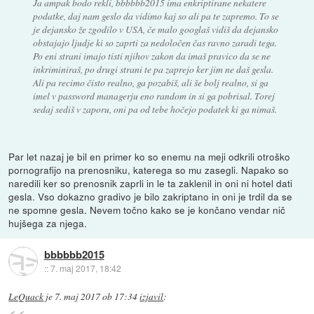
Ja ampak bodo rekli, bbbbbb2015 ima enkriptirane nekatere
podatke, daj nam geslo da vidimo kaj so ali pa te zapremo. To se
je dejansko že zgodilo v USA, če malo googlaš vidiš da dejansko
obstajajo ljudje ki so zaprti za nedoločen čas ravno zaradi tega.
Po eni strani imajo tisti njihov zakon da imaš pravico da se ne
inkriminiraš, po drugi strani te pa zaprejo ker jim ne daš gesla.
Ali pa recimo čisto realno, ga pozabiš, ali še bolj realno, si ga
imel v password managerju eno random in si ga pobrisal. Torej
sedaj sediš v zaporu, oni pa od tebe hočejo podatek ki ga nimaš.
Par let nazaj je bil en primer ko so enemu na meji odkrili otroško
pornografijo na prenosniku, katerega so mu zasegli. Napako so
naredili ker so prenosnik zaprli in le ta zaklenil in oni ni hotel dati
gesla. Vso dokazno gradivo je bilo zakriptano in oni je trdil da se
ne spomne gesla. Nevem točno kako se je končano vendar nič
hujšega za njega.
bbbbbb2015
::
7. maj 2017, 18:42
LeQuack
je
7. maj 2017 ob 17:34
izjavil
: