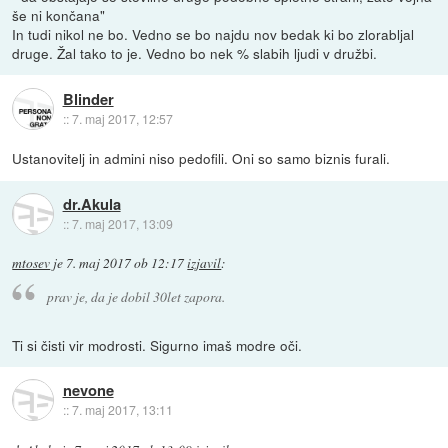
še ni končana"
In tudi nikol ne bo. Vedno se bo najdu nov bedak ki bo zlorabljal
druge. Žal tako to je. Vedno bo nek % slabih ljudi v družbi.
Blinder
::
7. maj 2017, 12:57
Ustanovitelj in admini niso pedofili. Oni so samo biznis furali.
dr.Akula
::
7. maj 2017, 13:09
mtosev
je
7. maj 2017 ob 12:17
izjavil
:
prav je, da je dobil 30let zapora.
Ti si čisti vir modrosti. Sigurno imaš modre oči.
nevone
::
7. maj 2017, 13:11