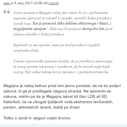
srus
je
8. maj 2017 ob 00:44
izjavil
:
A niso poslancu Magajni nekaj dni zatem, ko je v parlamentu
napačno glasoval in izstopil iz stranke, naredili hišno preiskavo
zaradi tega "
ker je prenesel sliko dekleta oblečenega v hlače, z
razgaljenim oprsjem
". Sliko naj bi prenesel
skoraj dve leti
pred
izdano odredbo o hišni preiskavi.
Zaplenili so mu opremo, nato pa med preiskavo izgubili
originalne diske.
Z mojo nepravniško pametjo mislim, da je preiskava stanovanja
in zaseg opreme tak poseg v zasebnost, da bi morali najti hujši
razlog. Npr. nekaj takega kot je opisano v zgornjem prispevku.
Magajna je nekaj tednov pred tem javno povedal, da ne bo podprl
zakona, ki ga je predlagala njegova stranka. Ne spomnim se
zakona, mislim pa da je Magajna takrat bil član LDS ali SD.
Kakorkoli, če ne ubogaš ljubljenih vodij ekstremno levičarskih,
pardon, aktivističnih strank, dobiš po tintari.
Toliko o Janši in njegovi vojski dronov.