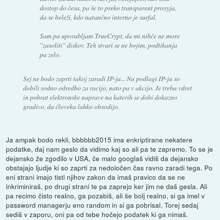
dostop do česa, pa še to preko transparent proxyja,
da se beleži, kdo natančno interno je surfal.
Sam pa uporabljam TrueCrypt, da mi nihče ne more
"zasoliti" diskov. Teh stvari se ne bojim, podtikanja
pa zelo.
Sej ne bodo zaprti takoj zaradi IP-ja... Na podlagi IP-ja so
dobili sodno odredbo za racijo, nato pa v akcijo. Je treba vdret
in pobrat elektronske naprave na katerih se dobi dokazno
gradivo, da človeka lahko obsodijo.
Ja ampak bodo rekli, bbbbbb2015 ima enkriptirane nekatere
podatke, daj nam geslo da vidimo kaj so ali pa te zapremo. To se je
dejansko že zgodilo v USA, če malo googlaš vidiš da dejansko
obstajajo ljudje ki so zaprti za nedoločen čas ravno zaradi tega. Po
eni strani imajo tisti njihov zakon da imaš pravico da se ne
inkriminiraš, po drugi strani te pa zaprejo ker jim ne daš gesla. Ali
pa recimo čisto realno, ga pozabiš, ali še bolj realno, si ga imel v
password managerju eno random in si ga pobrisal. Torej sedaj
sediš v zaporu, oni pa od tebe hočejo podatek ki ga nimaš.