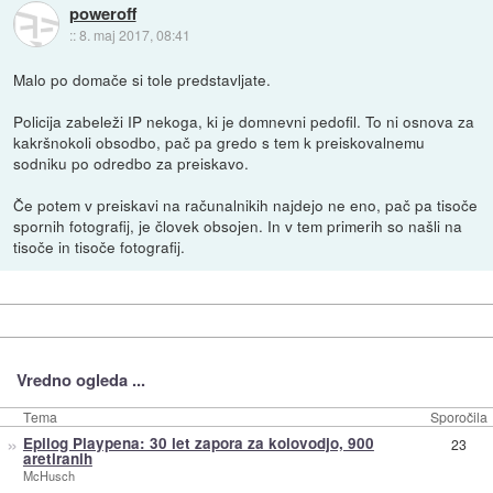
poweroff
::
8. maj 2017, 08:41
Malo po domače si tole predstavljate.
Policija zabeleži IP nekoga, ki je domnevni pedofil. To ni osnova za
kakršnokoli obsodbo, pač pa gredo s tem k preiskovalnemu
sodniku po odredbo za preiskavo.
Če potem v preiskavi na računalnikih najdejo ne eno, pač pa tisoče
spornih fotografij, je človek obsojen. In v tem primerih so našli na
tisoče in tisoče fotografij.
Vredno ogleda ...
Tema
Sporočila
»
Epilog Playpena: 30 let zapora za kolovodjo, 900
23
aretiranih
McHusch