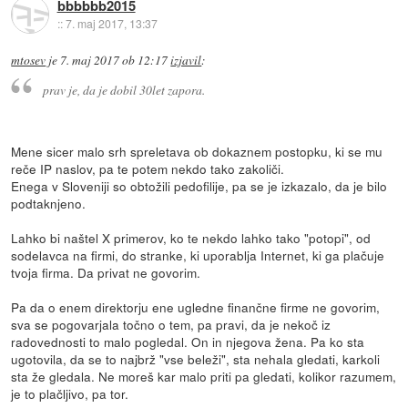
bbbbbb2015
::
7. maj 2017, 13:37
mtosev
je
7. maj 2017 ob 12:17
izjavil
:
prav je, da je dobil 30let zapora.
Mene sicer malo srh spreletava ob dokaznem postopku, ki se mu
reče IP naslov, pa te potem nekdo tako zakoliči.
Enega v Sloveniji so obtožili pedofilije, pa se je izkazalo, da je bilo
podtaknjeno.
Lahko bi naštel X primerov, ko te nekdo lahko tako "potopi", od
sodelavca na firmi, do stranke, ki uporablja Internet, ki ga plačuje
tvoja firma. Da privat ne govorim.
Pa da o enem direktorju ene ugledne finančne firme ne govorim,
sva se pogovarjala točno o tem, pa pravi, da je nekoč iz
radovednosti to malo pogledal. On in njegova žena. Pa ko sta
ugotovila, da se to najbrž "vse beleži", sta nehala gledati, karkoli
sta že gledala. Ne moreš kar malo priti pa gledati, kolikor razumem,
je to plačljivo, pa tor.