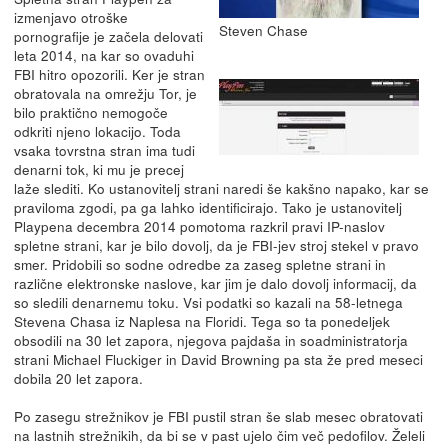
izmenjavo otroške
Steven Chase
pornografije je začela delovati
leta 2014, na kar so ovaduhi
FBI hitro opozorili. Ker je stran
obratovala na omrežju Tor, je
bilo praktično nemogoče
odkriti njeno lokacijo. Toda
vsaka tovrstna stran ima tudi
denarni tok, ki mu je precej
laže slediti. Ko ustanovitelj strani naredi še kakšno napako, kar se
praviloma zgodi, pa ga lahko identificirajo. Tako je ustanovitelj
Playpena decembra 2014 pomotoma razkril pravi IP-naslov
spletne strani, kar je bilo dovolj, da je FBI-jev stroj stekel v pravo
smer. Pridobili so sodne odredbe za zaseg spletne strani in
različne elektronske naslove, kar jim je dalo dovolj informacij, da
so sledili denarnemu toku. Vsi podatki so kazali na 58-letnega
Stevena Chasa iz Naplesa na Floridi. Tega so ta ponedeljek
obsodili na 30 let zapora, njegova pajdaša in soadministratorja
strani Michael Fluckiger in David Browning pa sta že pred meseci
dobila 20 let zapora.
Po zasegu strežnikov je FBI pustil stran še slab mesec obratovati
na lastnih strežnikih, da bi se v past ujelo čim več pedofilov. Želeli