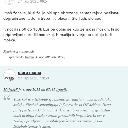
::
4. apr 2025, 08:54
Imaš ženske, ki si želijo biti npr. obrezane, fantazirajo o posilstvu,
degradirane,... Jo ni treba niti plačati. Sto ljudi, sto čudi.
K not daš 50 do 100k Eur pa dobiš še kup žensk in moških, ki so
pripravljeni narediti marsikaj. K mučijo in verjetno ubijajo tudi
moške.
Zgodovina sprememb…
spremenilo:
tikitoki
(
4. apr 2025 ob 08:59
)
stara mama
::
4. apr 2025, 13:50
MojsterX
je
4. apr 2025 ob 07:15
izjavil
:
Tako kot so v šiškebab spremenili novinarja na ambasadi, tako
sedaj v šiškebab spreminjajo Influercarke in OF dekleta. Porta
potty party je v Dubaju party kjer se ubija posiljuje, grotestno
muči in ubija ženske s strani premožnih bogatašev. In ker v
Dubaju posiljene in nasploh ženske nimajo pravic, je tudi
šiškebab ženske legalen.