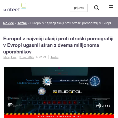
☰
Novice
»
Tožbe
»
Europol v največji akciji proti otroški pornografiji v Evropi ugasnil stran z dvema milijonoma uporabnikov
Europol v največji akciji proti otroški pornografiji
v Evropi ugasnil stran z dvema milijonoma
uporabnikov
Matej Huš
::
3. apr 2025
ob 22:29
Tožbe