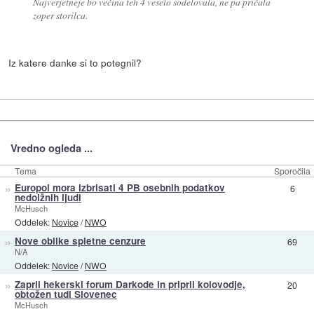
Najverjetneje bo večina teh 4 veselo sodelovala, ne pa pričala
zoper storilca.
Iz katere danke si to potegnil?
Vredno ogleda ...
Tema
Sporočila
»
Europol mora izbrisati 4 PB osebnih podatkov
6
nedolžnih ljudi
McHusch
Oddelek:
Novice
/
NWO
»
Nove oblike spletne cenzure
69
N/A
Oddelek:
Novice
/
NWO
»
Zaprli hekerski forum Darkode in priprli kolovodje,
20
obtožen tudi Slovenec
McHusch