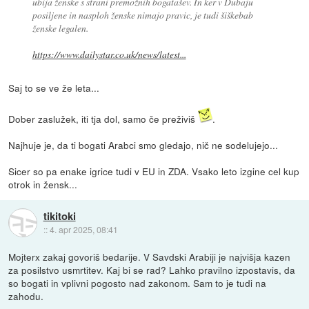
ubija ženske s strani premožnih bogatašev. In ker v Dubaju
posiljene in nasploh ženske nimajo pravic, je tudi šiškebab
ženske legalen.
https://www.dailystar.co.uk/news/latest...
Saj to se ve že leta...
Dober zaslužek, iti tja dol, samo če preživiš
.
Najhuje je, da ti bogati Arabci smo gledajo, nič ne sodelujejo...
Sicer so pa enake igrice tudi v EU in ZDA. Vsako leto izgine cel kup
otrok in žensk...
tikitoki
::
4. apr 2025, 08:41
Mojterx zakaj govoriš bedarije. V Savdski Arabiji je najvišja kazen
za posilstvo usmrtitev. Kaj bi se rad? Lahko pravilno izpostavis, da
so bogati in vplivni pogosto nad zakonom. Sam to je tudi na
zahodu.