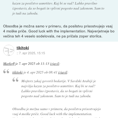
kazen za posilstvo usmrtitev. Kaj bi se rad? Lahko pravilno
izpostavis, da so bogati in vplivni pogosto nad zakonom. Sam to
je tudi na zahodu.
Obsodba je možna samo v primeru, da posilstvu prisostvujejo vsaj
4 moške priče. Good luck with the implementation. Najverjetneje bo
večina teh 4 veselo sodelovala, ne pa pričala zoper storilca.
tikitoki
::
7. apr 2025, 15:15
Markoff
je
7. apr 2025 ob 11:13
izjavil
:
tikitoki
je
4. apr 2025 ob 08:41
izjavil
:
Mojterx zakaj govoriš bedarije. V Savdski Arabiji je
najvišja kazen za posilstvo usmrtitev. Kaj bi se rad?
Lahko pravilno izpostavis, da so bogati in vplivni
pogosto nad zakonom. Sam to je tudi na zahodu.
Obsodba je možna samo v primeru, da posilstvu prisostvujejo
vsaj 4 moške priče. Good luck with the implementation.