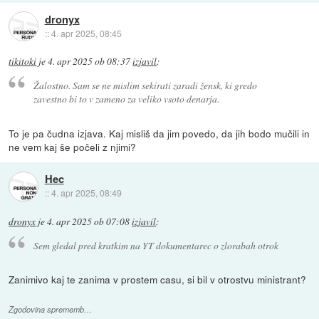
dronyx
::
4. apr 2025, 08:45
tikitoki
je
4. apr 2025 ob 08:37
izjavil
:
Žalostno. Sam se ne mislim sekirati zaradi žensk, ki gredo
zavestno bi to v zameno za veliko vsoto denarja.
To je pa čudna izjava. Kaj misliš da jim povedo, da jih bodo mučili in
ne vem kaj še počeli z njimi?
Hec
::
4. apr 2025, 08:49
dronyx
je
4. apr 2025 ob 07:08
izjavil
:
Sem gledal pred kratkim na YT dokumentarec o zlorabah otrok
Zanimivo kaj te zanima v prostem casu, si bil v otrostvu ministrant?
Zgodovina sprememb…