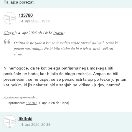
Pa jajca porezati!
133780
::
4. apr 2025, 19:58
Glugy
je
4. apr 2025 ob 14:56
izjavil
:
Očitno še ne zadost ker se še vedno najde preveč naivnih žensk ki
potem nastradajo. Ne bi bilo slabo da bi o teh stvareh večkrat
slišal.
Ni nemogoče, da te kot belega patriarhalnega moškega niti
poslušale ne bodo, kar bi bila še blaga reakcija. Ampak ne biti
presenečen, če ne uspe, če še penzionisti talajo po težke jurje tam
kar nekim, ki jih nekateri niti v sanjah ne vidimo - jurjev, namreč.
Zgodovina sprememb…
spremenilo:
133780
(
4. apr 2025 ob 19:58
)
tikitoki
::
4. apr 2025, 20:38