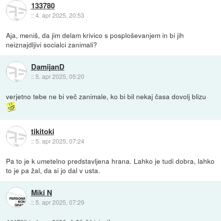
133780
::
4. apr 2025, 20:53
Aja, meniš, da jim delam krivico s posploševanjem in bi jih
neiznajdljivi socialci zanimali?
DamijanD
::
5. apr 2025, 05:20
verjetno tebe ne bi več zanimale, ko bi bil nekaj časa dovolj blizu
tikitoki
::
5. apr 2025, 07:24
Pa to je k umetelno predstavljena hrana. Lahko je tudi dobra, lahko
to je pa žal, da si jo dal v usta.
Miki N
::
5. apr 2025, 07:29