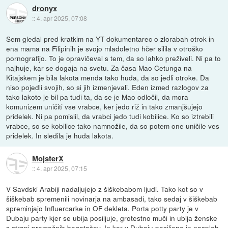
dronyx
::
4. apr 2025, 07:08
Sem gledal pred kratkim na YT dokumentarec o zlorabah otrok in
ena mama na Filipinih je svojo mladoletno hčer silila v otroško
pornografijo. To je opravičeval s tem, da so lahko preživeli. Ni pa to
najhuje, kar se dogaja na svetu. Za časa Mao Cetunga na
Kitajskem je bila lakota menda tako huda, da so jedli otroke. Da
niso pojedli svojih, so si jih izmenjevali. Eden izmed razlogov za
tako lakoto je bil pa tudi ta, da se je Mao odločil, da mora
komunizem uničiti vse vrabce, ker jedo riž in tako zmanjšujejo
pridelek. Ni pa pomislil, da vrabci jedo tudi kobilice. Ko so iztrebili
vrabce, so se kobilice tako namnožile, da so potem one uničile ves
pridelek. In sledila je huda lakota.
MojsterX
::
4. apr 2025, 07:15
V Savdski Arabiji nadaljujejo z šiškebabom ljudi. Tako kot so v
šiškebab spremenili novinarja na ambasadi, tako sedaj v šiškebab
spreminjajo Influercarke in OF dekleta. Porta potty party je v
Dubaju party kjer se ubija posiljuje, grotestno muči in ubija ženske
s strani premožnih bogatašev. In ker v Dubaju posiljene in nasploh