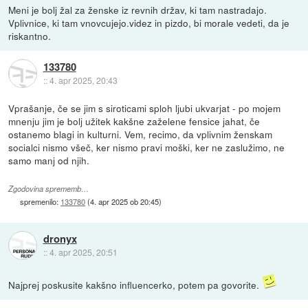
Meni je bolj žal za ženske iz revnih držav, ki tam nastradajo.
Vplivnice, ki tam vnovcujejo.videz in pizdo, bi morale vedeti, da je
riskantno.
133780
::
4. apr 2025, 20:43
Vprašanje, če se jim s siroticami sploh ljubi ukvarjat - po mojem
mnenju jim je bolj užitek kakšne zaželene fensice jahat, če
ostanemo blagi in kulturni. Vem, recimo, da vplivnim ženskam
socialci nismo všeč, ker nismo pravi moški, ker ne zaslužimo, ne
samo manj od njih.
Zgodovina sprememb…
spremenilo:
133780
(
4. apr 2025 ob 20:45
)
dronyx
::
4. apr 2025, 20:51
Najprej poskusite kakšno influencerko, potem pa govorite.