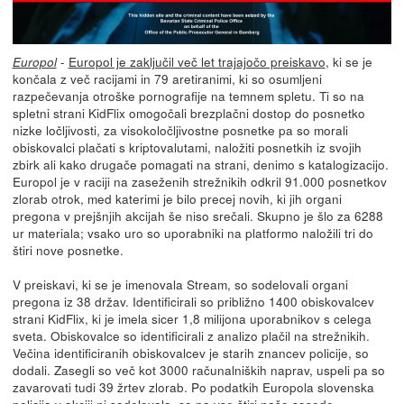
-
Europol je zaključil več let trajajočo preiskavo
, ki se je
Europol
končala z več racijami in 79 aretiranimi, ki so osumljeni
razpečevanja otroške pornografije na temnem spletu. Ti so na
spletni strani KidFlix omogočali brezplačni dostop do posnetko
nizke ločljivosti, za visokoločljivostne posnetke pa so morali
obiskovalci plačati s kriptovalutami, naložiti posnetkih iz svojih
zbirk ali kako drugače pomagati na strani, denimo s katalogizacijo.
Europol je v raciji na zaseženih strežnikih odkril 91.000 posnetkov
zlorab otrok, med katerimi je bilo precej novih, ki jih organi
pregona v prejšnjih akcijah še niso srečali. Skupno je šlo za 6288
ur materiala; vsako uro so uporabniki na platformo naložili tri do
štiri nove posnetke.
V preiskavi, ki se je imenovala Stream, so sodelovali organi
pregona iz 38 držav. Identificirali so približno 1400 obiskovalcev
strani KidFlix, ki je imela sicer 1,8 milijona uporabnikov s celega
sveta. Obiskovalce so identificirali z analizo plačil na strežnikih.
Večina identificiranih obiskovalcev je starih znancev policije, so
dodali. Zasegli so več kot 3000 računalniških naprav, uspeli pa so
zavarovati tudi 39 žrtev zlorab. Po podatkih Europola slovenska
policija v akciji ni sodelovala, so pa vse štiri naše sosede.