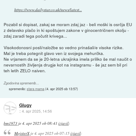
https://www.dailystar.co.uk/news/latest...
Pozabil si dopisat, zakaj se moram zdaj jaz - beli moški is osrčja EU
z delavsko plačo in ki spoštujem zakone v ginocentričnem okolju -
zdaj zaradi tega počutit krivega...
Visokodonosni posli/naložbe so vedno prinašali/e visoke rizike.
Mal je treba potegnit glavo ven iz svojega mehurčka.
Ne vrjamem da se je 20-letna ukrajinka imela priliko še mal naučit o
nevarnostih življenja drugje kot na instagramu - še jaz sem bil pri
teh letih ZELO naiven.
Zgodovina sprememb…
spremenilo:
stara mama
(
4. apr 2025 ob 13:57
)
Glugy
::
4. apr 2025, 14:56
bm1973
je
4. apr 2025 ob 08:41
izjavil
:
MojsterX
je
4. apr 2025 ob 07:15
izjavil
: