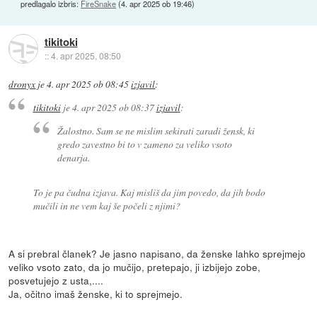
predlagalo izbris:
FireSnake
(
4. apr 2025 ob 19:46
)
tikitoki
::
4. apr 2025, 08:50
dronyx
je
4. apr 2025 ob 08:45
izjavil
:
tikitoki
je
4. apr 2025 ob 08:37
izjavil
:
Žalostno. Sam se ne mislim sekirati zaradi žensk, ki
gredo zavestno bi to v zameno za veliko vsoto
denarja.
To je pa čudna izjava. Kaj misliš da jim povedo, da jih bodo
mučili in ne vem kaj še počeli z njimi?
A si prebral članek? Je jasno napisano, da ženske lahko sprejmejo
veliko vsoto zato, da jo mučijo, pretepajo, ji izbijejo zobe,
posvetujejo z usta,....
Ja, očitno imaš ženske, ki to sprejmejo.