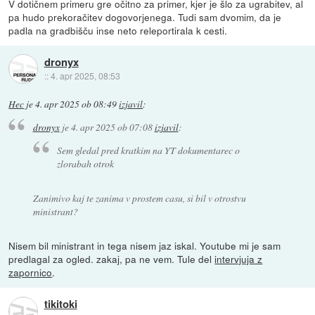
V dotičnem primeru gre očitno za primer, kjer je šlo za ugrabitev, al
pa hudo prekoračitev dogovorjenega. Tudi sam dvomim, da je
padla na gradbišču inse neto releportirala k cesti.
dronyx
::
4. apr 2025, 08:53
Hec
je
4. apr 2025 ob 08:49
izjavil
:
dronyx
je
4. apr 2025 ob 07:08
izjavil
:
Sem gledal pred kratkim na YT dokumentarec o
zlorabah otrok
Zanimivo kaj te zanima v prostem casu, si bil v otrostvu
ministrant?
Nisem bil ministrant in tega nisem jaz iskal. Youtube mi je sam
predlagal za ogled. zakaj, pa ne vem. Tule del
intervjuja z
zapornico
.
tikitoki