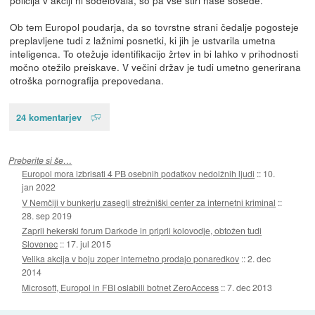
Ob tem Europol poudarja, da so tovrstne strani čedalje pogosteje
preplavljene tudi z lažnimi posnetki, ki jih je ustvarila umetna
inteligenca. To otežuje identifikacijo žrtev in bi lahko v prihodnosti
močno otežilo preiskave. V večini držav je tudi umetno generirana
otroška pornografija prepovedana.
24 komentarjev
Preberite si še…
Europol mora izbrisati 4 PB osebnih podatkov nedolžnih ljudi
::
10.
jan 2022
V Nemčiji v bunkerju zasegli strežniški center za internetni kriminal
::
28. sep 2019
Zaprli hekerski forum Darkode in priprli kolovodje, obtožen tudi
Slovenec
::
17. jul 2015
Velika akcija v boju zoper internetno prodajo ponaredkov
::
2. dec
2014
Microsoft, Europol in FBI oslabili botnet ZeroAccess
::
7. dec 2013