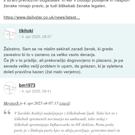
ženske nimajo pravic, je tudi šiškebab ženske legalen.
https://www.dailystar.co.uk/news/latest...
tikitoki
::
4. apr 2025, 08:37
Žalostno. Sam se ne mislim sekirati zaradi žensk, ki gredo
zavestno bi to v zameno za veliko vsoto denarja.
Če jih v to prisilijo, ali prekoračijo dogovorjeno in placano, je pa
seveda veliko večji problem in upam, da golazen, ki je vpletena
doleti pravična kazen (žal malo verjetno).
bm1973
::
4. apr 2025, 08:41
MojsterX
je
4. apr 2025 ob 07:15
izjavil
:
V Savdski Arabiji nadaljujejo z šiškebabom ljudi. Tako kot so v
šiškebab spremenili novinarja na ambasadi, tako sedaj v
šiškebab spreminjajo Influercarke in OF dekleta. Porta potty
party je v Dubaju party kjer se ubija posiljuje, grotestno muči in