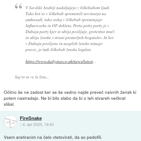
V Savdski Arabiji nadaljujejo z šiškebabom ljudi.
Tako kot so v šiškebab spremenili novinarja na
ambasadi, tako sedaj v šiškebab spreminjajo
Influercarke in OF dekleta. Porta potty party je v
Dubaju party kjer se ubija posiljuje, grotestno muči
in ubija ženske s strani premožnih bogatašev. In ker
v Dubaju posiljene in nasploh ženske nimajo
pravic, je tudi šiškebab ženske legalen.
https://www.dailystar.co.uk/news/latest
...
Saj to se ve že leta...
Očitno še ne zadost ker se še vedno najde preveč naivnih žensk ki
potem nastradajo. Ne bi bilo slabo da bi o teh stvareh večkrat
slišal.
FireSnake
::
4. apr 2025, 19:43
Vsem aretiranim na čelo vtetovirati, da so pedofili.