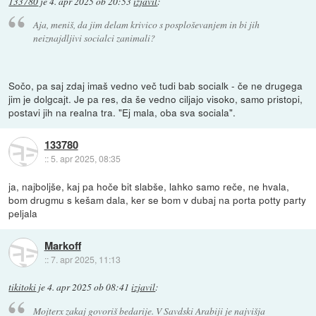
133780
je
4. apr 2025 ob 20:53
izjavil
:
Aja, meniš, da jim delam krivico s posploševanjem in bi jih
neiznajdljivi socialci zanimali?
Sočo, pa saj zdaj imaš vedno več tudi bab socialk - če ne drugega
jim je dolgcajt. Je pa res, da še vedno ciljajo visoko, samo pristopi,
postavi jih na realna tra. "Ej mala, oba sva sociala".
133780
::
5. apr 2025, 08:35
ja, najboljše, kaj pa hoče bit slabše, lahko samo reče, ne hvala,
bom drugmu s kešam dala, ker se bom v dubaj na porta potty party
peljala
Markoff
::
7. apr 2025, 11:13
tikitoki
je
4. apr 2025 ob 08:41
izjavil
:
Mojterx zakaj govoriš bedarije. V Savdski Arabiji je najvišja