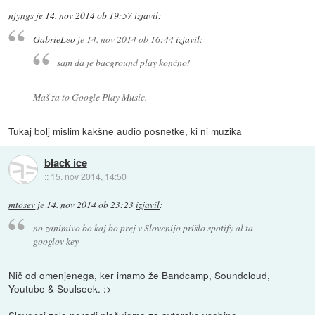
njyngs
je
14. nov 2014 ob 19:57
izjavil
:
GabrieLeo
je
14. nov 2014 ob 16:44
izjavil
:
sam da je bacground play končno!
Maš za to Google Play Music.
Tukaj bolj mislim kakšne audio posnetke, ki ni muzika
black ice
::
15. nov 2014, 14:50
mtosev
je
14. nov 2014 ob 23:23
izjavil
:
no zanimivo bo kaj bo prej v Slovenijo prišlo spotify al ta
googlov key
Nič od omenjenega, ker imamo že Bandcamp, Soundcloud,
Youtube & Soulseek. :>