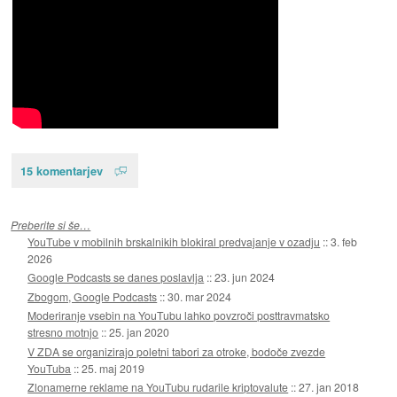
15 komentarjev
Preberite si še…
YouTube v mobilnih brskalnikih blokiral predvajanje v ozadju
::
3. feb
2026
Google Podcasts se danes poslavlja
::
23. jun 2024
Zbogom, Google Podcasts
::
30. mar 2024
Moderiranje vsebin na YouTubu lahko povzroči posttravmatsko
stresno motnjo
::
25. jan 2020
V ZDA se organizirajo poletni tabori za otroke, bodoče zvezde
YouTuba
::
25. maj 2019
Zlonamerne reklame na YouTubu rudarile kriptovalute
::
27. jan 2018