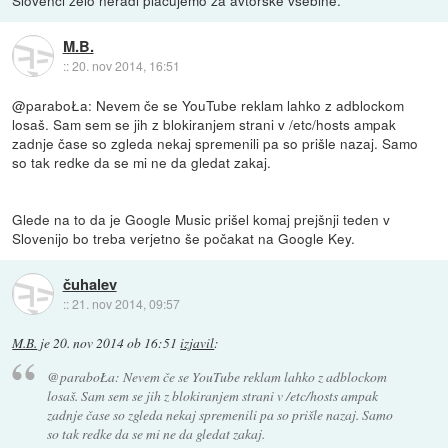
Slovenci zelo neradi plačujemo za avtorske vsebine.
M.B.
::
20. nov 2014, 16:51
@paraboŁa: Nevem če se YouTube reklam lahko z adblockom
losaš. Sam sem se jih z blokiranjem strani v /etc/hosts ampak
zadnje čase so zgleda nekaj spremenili pa so prišle nazaj. Samo
so tak redke da se mi ne da gledat zakaj.
Glede na to da je Google Music prišel komaj prejšnji teden v
Slovenijo bo treba verjetno še počakat na Google Key.
čuhalev
::
21. nov 2014, 09:57
M.B.
je
20. nov 2014 ob 16:51
izjavil
:
@paraboŁa: Nevem če se YouTube reklam lahko z adblockom
losaš. Sam sem se jih z blokiranjem strani v /etc/hosts ampak
zadnje čase so zgleda nekaj spremenili pa so prišle nazaj. Samo
so tak redke da se mi ne da gledat zakaj.