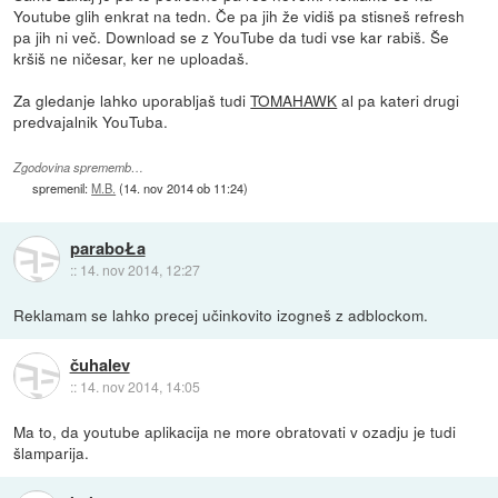
Youtube glih enkrat na tedn. Če pa jih že vidiš pa stisneš refresh
pa jih ni več. Download se z YouTube da tudi vse kar rabiš. Še
kršiš ne ničesar, ker ne uploadaš.
Za gledanje lahko uporabljaš tudi
TOMAHAWK
al pa kateri drugi
predvajalnik YouTuba.
Zgodovina sprememb…
spremenil:
M.B.
(
14. nov 2014 ob 11:24
)
paraboŁa
::
14. nov 2014, 12:27
Reklamam se lahko precej učinkovito izogneš z adblockom.
čuhalev
::
14. nov 2014, 14:05
Ma to, da youtube aplikacija ne more obratovati v ozadju je tudi
šlamparija.