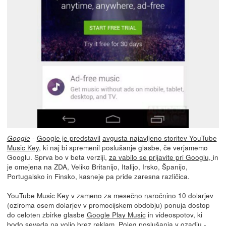
-
Google je predstavil
avgusta najavljeno storitev YouTube
Google
Music Key
, ki naj bi spremenil poslušanje glasbe, če verjamemo
Googlu. Sprva bo v beta verziji,
za vabilo se prijavite pri Googlu,
in
je omejena na ZDA, Veliko Britanijo, Italijo, Irsko, Španijo,
Portugalsko in Finsko, kasneje pa pride zaresna različica.
YouTube Music Key v zameno za mesečno naročnino 10 dolarjev
(oziroma osem dolarjev v promocijskem obdobju) ponuja dostop
do celoten zbirke glasbe
Google Play Music
in videospotov, ki
bodo seveda na voljo brez reklam. Poleg poslušanja v ozadju -