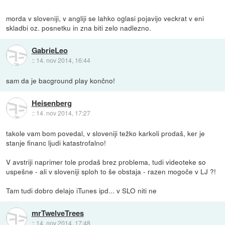
morda v sloveniji, v angliji se lahko oglasi pojavijo veckrat v eni
skladbi oz. posnetku in zna biti zelo nadlezno.
GabrieLeo
::
14. nov 2014, 16:44
sam da je bacground play končno!
Heisenberg
::
14. nov 2014, 17:27
takole vam bom povedal, v sloveniji težko karkoli prodaš, ker je
stanje financ ljudi katastrofalno!
V avstriji naprimer tole prodaš brez problema, tudi videoteke so
uspešne - ali v sloveniji sploh to še obstaja - razen mogoče v LJ ?!
Tam tudi dobro delajo iTunes ipd... v SLO niti ne
mrTwelveTrees
::
14. nov 2014, 17:48