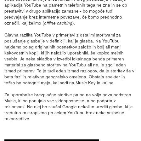
aplikacija YouTube na pametnih telefonih tega ne zna in se ob
prestavitvi v drugo aplikacijo zamrzne - bo mogoče tudi
predvajanje brez internetne povezave, če bomo predhodno
označili, kaj želimo (
).
offline caching
Glavna razlika YouTuba v primerjavi z ostalimi storitvami za
poslušanje glasbe je v definiciji, kaj je glasba. Na YouTubu
najdemo poleg originalnih posnetkov založb in bolj ali manj
kakovostnih kopij, ki jih naložijo uporabniki, še kopico mejnih
vsebin. Je neka skladba v izvedbi lokalnega benda primeren
material za glasbeno storitev na YouTubu ali ne, je zgolj eden
izmed primerov. To je tudi eden izmed razlogov, da je storitev še v
beta fazi in relativno geografsko omejena. Obstaja spekter in
težko bo potegniti mejo, kaj sodi na Music Key in kaj ne.
Za uporabnike brezplačne storitve pa bo na voljo nova podstran
Music, ki bo ponujala vse videoposnetke, a bo podprta z
reklamami. Na njej bo skušal Google nekoliko urediti glasbo, ki je
trenutno razkropljena po celem YouTubu brez neke smiselne
razporeditve.