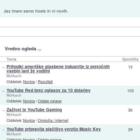
Jaz imam samo hosts in ni novih.
Vredno ogleda ...
Tema
Sporočila
»
Prihodki ameriške glasbene industrije iz pretočnih
13
vsebin lani že vodilni
McHusch
Oddelek:
Novice
/
Rezultati
»
YouTube Red brez oglasov za 10 dolarjev
103
McHusch
Oddelek:
Novice
/
Ostale najave
»
Zaživel je YouTube Gaming
36
McHusch
Oddelek:
Novice
/
Omrežja / internet
»
YouTube pripravlja plačljivo verzijo Music Key
29
McHusch
Oddelek:
Novice
/
Ostale najave