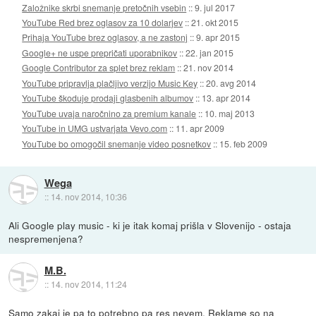
Založnike skrbi snemanje pretočnih vsebin
::
9. jul 2017
YouTube Red brez oglasov za 10 dolarjev
::
21. okt 2015
Prihaja YouTube brez oglasov, a ne zastonj
::
9. apr 2015
Google+ ne uspe prepričati uporabnikov
::
22. jan 2015
Google Contributor za splet brez reklam
::
21. nov 2014
YouTube pripravlja plačljivo verzijo Music Key
::
20. avg 2014
YouTube škoduje prodaji glasbenih albumov
::
13. apr 2014
YouTube uvaja naročnino za premium kanale
::
10. maj 2013
YouTube in UMG ustvarjata Vevo.com
::
11. apr 2009
YouTube bo omogočil snemanje video posnetkov
::
15. feb 2009
Wega
::
14. nov 2014, 10:36
Ali Google play music - ki je itak komaj prišla v Slovenijo - ostaja
nespremenjena?
M.B.
::
14. nov 2014, 11:24
Samo zakaj je pa to potrebno pa res nevem. Reklame so na