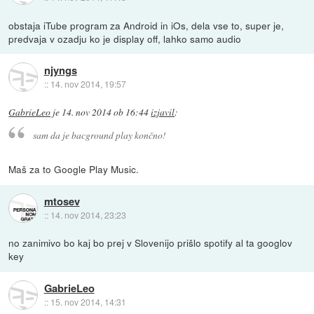
obstaja iTube program za Android in iOs, dela vse to, super je,
predvaja v ozadju ko je display off, lahko samo audio
njyngs
::
14. nov 2014, 19:57
GabrieLeo
je
14. nov 2014 ob 16:44
izjavil
:
sam da je bacground play končno!
Maš za to Google Play Music.
mtosev
::
14. nov 2014, 23:23
no zanimivo bo kaj bo prej v Slovenijo prišlo spotify al ta googlov
key
GabrieLeo
::
15. nov 2014, 14:31