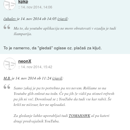
kpkp
::
14. nov 2014, 14:06
čuhalev
je
14. nov 2014 ob 14:05
izjavil
:
Ma to, da youtube aplikacija ne more obratovati v ozadju je tudi
šlamparija.
To je namerno, da "gledaš" oglase oz. plačaš za ključ.
neonX
::
14. nov 2014, 15:42
M.B.
je
14. nov 2014 ob 11:24
izjavil
:
Samo zakaj je pa to potrebno pa res nevem. Reklame so na
Youtube glih enkrat na tedn. Če pa jih že vidiš pa stisneš refresh
pa jih ni več. Download se z YouTube da tudi vse kar rabiš. Še
kršiš ne ničesar, ker ne uploadaš.
Za gledanje lahko uporabljaš tudi
TOMAHAWK
al pa kateri
drugi predvajalnik YouTuba.