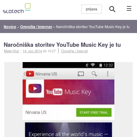
☰
Novice
»
Omrežja / internet
»
Naročniška storitev YouTube Music Key je tu
Naročniška storitev YouTube Music Key je tu
Matej Huš
::
14. nov 2014
ob 10:27
Omrežja / internet