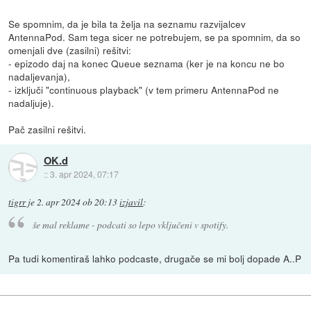
Se spomnim, da je bila ta želja na seznamu razvijalcev
AntennaPod. Sam tega sicer ne potrebujem, se pa spomnim, da so
omenjali dve (zasilni) rešitvi:
- epizodo daj na konec Queue seznama (ker je na koncu ne bo
nadaljevanja),
- izključi "continuous playback" (v tem primeru AntennaPod ne
nadaljuje).
Pač zasilni rešitvi.
OK.d
::
3. apr 2024, 07:17
tigrr
je
2. apr 2024 ob 20:13
izjavil
:
še mal reklame - podcati so lepo vključeni v spotify.
Pa tudi komentiraš lahko podcaste, drugače se mi bolj dopade A..P