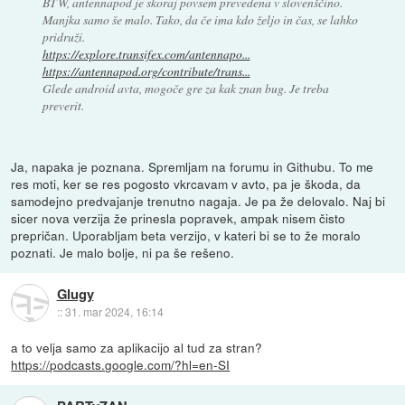
BTW, antennapod je skoraj povsem prevedena v slovenščino.
Manjka samo še malo. Tako, da če ima kdo željo in čas, se lahko
pridruži.
https://explore.transifex.com/antennapo...
https://antennapod.org/contribute/trans...
Glede android avta, mogoče gre za kak znan bug. Je treba
preverit.
Ja, napaka je poznana. Spremljam na forumu in Githubu. To me
res moti, ker se res pogosto vkrcavam v avto, pa je škoda, da
samodejno predvajanje trenutno nagaja. Je pa že delovalo. Naj bi
sicer nova verzija že prinesla popravek, ampak nisem čisto
prepričan. Uporabljam beta verzijo, v kateri bi se to že moralo
poznati. Je malo bolje, ni pa še rešeno.
Glugy
::
31. mar 2024, 16:14
a to velja samo za aplikacijo al tud za stran?
https://podcasts.google.com/?hl=en-SI