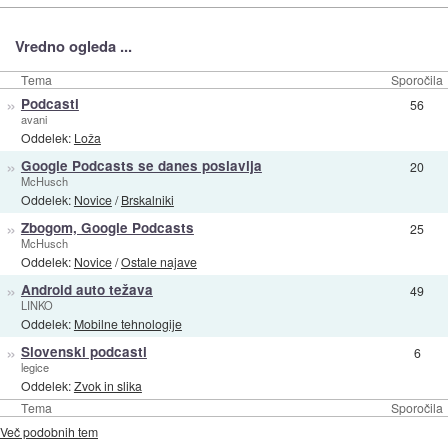
Vredno ogleda ...
Tema
Sporočila
»
Podcasti
56
avani
Oddelek:
Loža
»
Google Podcasts se danes poslavlja
20
McHusch
Oddelek:
Novice
/
Brskalniki
»
Zbogom, Google Podcasts
25
McHusch
Oddelek:
Novice
/
Ostale najave
»
Android auto težava
49
LINKO
Oddelek:
Mobilne tehnologije
»
Slovenski podcasti
6
legice
Oddelek:
Zvok in slika
Tema
Sporočila
Več podobnih tem