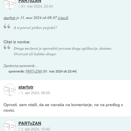
PARTyZAN
::
31. mar 2024, 23:44
starfotr
je
31. mar 2024 ob 08:07
izjavil
:
A si preveč pirhov pojedel?
Citat iz novice:
Druga možnost je uporabiti povsem druge aplikacije, denimo
Overcast ali kakšno drugo.
Zgodovina sprememb…
spremenilo:
PARTyZAN
(
31. mar 2024 ob 23:44
)
starfotr
::
1. apr 2024, 08:39
Oprosti. sem mislil, da se nanaša na komentarje, ne na predlog v
novici.
PARTyZAN
::
1. apr 2024, 10:43