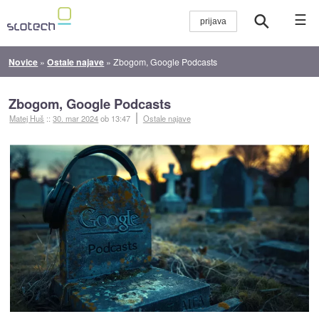
☰
Novice
»
Ostale najave
»
Zbogom, Google Podcasts
Zbogom, Google Podcasts
Matej Huš
::
30. mar 2024
ob 13:47
Ostale najave