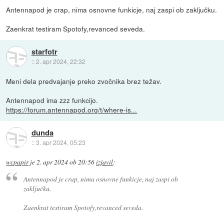
Antennapod je crap, nima osnovne funkicje, naj zaspi ob zaključku.
Zaenkrat testiram Spotofy,revanced seveda.
starfotr
::
2. apr 2024, 22:32
Meni dela predvajanje preko zvočnika brez težav.
Antennapod ima zzz funkcijo.
https://forum.antennapod.org/t/where-is...
dunda
::
3. apr 2024, 05:23
wcpapir
je
2. apr 2024 ob 20:56
izjavil
:
Antennapod je crap, nima osnovne funkicje, naj zaspi ob
zaključku.
Zaenkrat testiram Spotofy,revanced seveda.