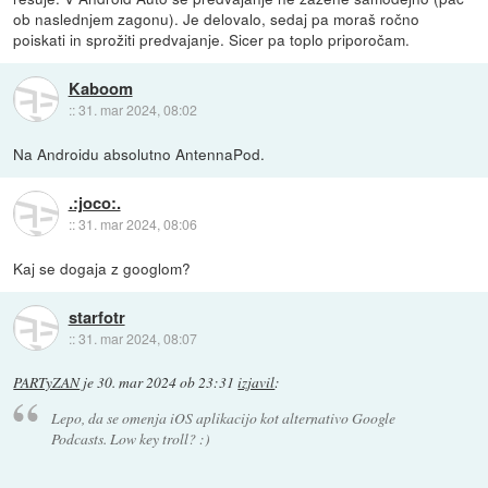
ob naslednjem zagonu). Je delovalo, sedaj pa moraš ročno
poiskati in sprožiti predvajanje. Sicer pa toplo priporočam.
Kaboom
::
31. mar 2024, 08:02
Na Androidu absolutno AntennaPod.
.:joco:.
::
31. mar 2024, 08:06
Kaj se dogaja z googlom?
starfotr
::
31. mar 2024, 08:07
PARTyZAN
je
30. mar 2024 ob 23:31
izjavil
:
Lepo, da se omenja iOS aplikacijo kot alternativo Google
Podcasts. Low key troll? :)