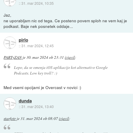
::
31. mar 2024, 10:35
Jaz,
ne uporabljam nic od tega. Ce posteno povem sploh ne vem kaj je
podkast. Baje nek posnetek oddaje...
pirlo
::
31. mar 2024, 12:45
PARTyZAN
je
30. mar 2024 ob 23:31
izjavil
:
Lepo, da se omenja iOS aplikacijo kot alternativo Google
Podcasts. Low key troll? :)
Med vsemi opcijami je Overcast v novici :)
dunda
::
31. mar 2024, 13:40
starfotr
je
31. mar 2024 ob 08:07
izjavil
: