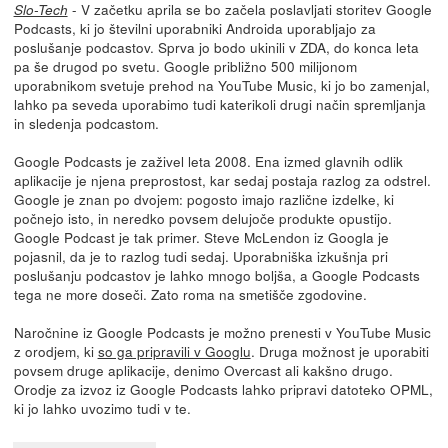
- V začetku aprila se bo začela poslavljati storitev Google
Slo-Tech
Podcasts, ki jo številni uporabniki Androida uporabljajo za
poslušanje podcastov. Sprva jo bodo ukinili v ZDA, do konca leta
pa še drugod po svetu. Google približno 500 milijonom
uporabnikom svetuje prehod na YouTube Music, ki jo bo zamenjal,
lahko pa seveda uporabimo tudi katerikoli drugi način spremljanja
in sledenja podcastom.
Google Podcasts je zaživel leta 2008. Ena izmed glavnih odlik
aplikacije je njena preprostost, kar sedaj postaja razlog za odstrel.
Google je znan po dvojem: pogosto imajo različne izdelke, ki
počnejo isto, in neredko povsem delujoče produkte opustijo.
Google Podcast je tak primer. Steve McLendon iz Googla je
pojasnil, da je to razlog tudi sedaj. Uporabniška izkušnja pri
poslušanju podcastov je lahko mnogo boljša, a Google Podcasts
tega ne more doseči. Zato roma na smetišče zgodovine.
Naročnine iz Google Podcasts je možno prenesti v YouTube Music
z orodjem, ki
so ga pripravili v Googlu
. Druga možnost je uporabiti
povsem druge aplikacije, denimo Overcast ali kakšno drugo.
Orodje za izvoz iz Google Podcasts lahko pripravi datoteko OPML,
ki jo lahko uvozimo tudi v te.