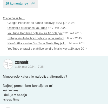
25 komentarjev
Preberite si še…
Google Podcasts se danes poslavlja
::
23. jun 2024
Odstopila direktorica YouTuba
::
17. feb 2023
YouTube Red brez oglasov za 10 dolarjev
::
21. okt 2015
Prihaja YouTube brez oglasov, a ne zastonj
::
9. apr 2015
Naročniška storitev YouTube Music Key je tu
::
14. nov 2014
YouTube pripravlja plačljivo verzijo Music Key
::
20. avg 2014
wcpapir
::
30. mar 2024, 17:38
Mimogrede katera je najboljsa alternativa?
Najbolj pomembne funkcije so mi:
-ni reklam
-deluje v ozadju
-sleep timer