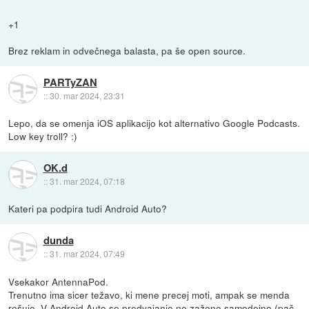
+1
Brez reklam in odvečnega balasta, pa še open source.
PARTyZAN
::
30. mar 2024, 23:31
Lepo, da se omenja iOS aplikacijo kot alternativo Google Podcasts.
Low key troll? :)
OK.d
::
31. mar 2024, 07:18
Kateri pa podpira tudi Android Auto?
dunda
::
31. mar 2024, 07:49
Vsekakor AntennaPod.
Trenutno ima sicer težavo, ki mene precej moti, ampak se menda
rešuje. V Android Auto se predvajanje ne zažene samodejno (pač