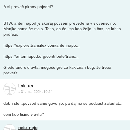
A si preveč pirhov pojedel?
BTW, antennapod je skoraj povsem prevedena v slovenščino.
Manjka samo še malo. Tako, da če ima kdo željo in čas, se lahko
pridruži.
https://explore.transifex.com/antennapo...
https://antennapod.org/contribute/trans...
Glede android avta, mogoče gre za kak znan bug. Je treba
preverit.
link_up
::
31. mar 2024, 10:24
dobri ste...povsod samo govorijo, pa dajmo se podcast zalaufat...
ceni kdo tisino v avtu?
nejc_nejc