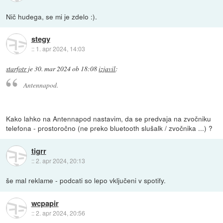
Nič hudega, se mi je zdelo :).
stegy
::
1. apr 2024, 14:03
starfotr
je
30. mar 2024 ob 18:08
izjavil
:
Antennapod.
Kako lahko na Antennapod nastavim, da se predvaja na zvočniku
telefona - prostoročno (ne preko bluetooth slušalk / zvočnika ...) ?
tigrr
::
2. apr 2024, 20:13
še mal reklame - podcati so lepo vključeni v spotify.
wcpapir
::
2. apr 2024, 20:56