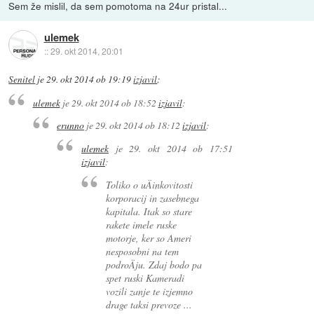
Sem že mislil, da sem pomotoma na 24ur pristal...
ulemek
::
29. okt 2014, 20:01
Senitel
je
29. okt 2014 ob 19:19
izjavil
:
ulemek
je
29. okt 2014 ob 18:52
izjavil
:
erunno
je
29. okt 2014 ob 18:12
izjavil
:
ulemek
je
29. okt 2014 ob 17:51
izjavil
:
Toliko o uÄinkovitosti
korporacij in zasebnega
kapitala. Itak so stare
rakete imele ruske
motorje, ker so Ameri
nesposobni na tem
podroÄju. Zdaj bodo pa
spet ruski Kameradi
vozili zanje te izjemno
drage taksi prevoze ...