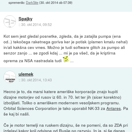
spremenilo:
DarkSite
(
30. okt 2014 ob 07:39
)
Spajky
::
30. okt 2014, 09:52
Kot sem jest gledal posnetke, zgleda, da je zatajila pumpa (ena
od..) tekočega raketnega goriva ker je potisk (plamen kmalu nehal)
in/ali kakšna cev vmes. Možno je tudi software glitch za pumpo ali
senzor zanjo ... se zgodi kdaj ... mi je pa všeč, da je kriptirna
oprema za NSA nastradala tudi
...
ulemek
::
30. okt 2014, 13:43
Hecno je to, da marsi katere ameriške korporacije znajo kupiti
dizajne motorjev od rusov iz 60. in 70. let ter jih (sicer korektno)
izboljšati. Toliko o ameriškem modernem vesoljskem programu.
Orbital Sciences Corporation je tako uporabil NK-33 za
Antares
. Pa
še kaj bi našli.
Če je motor temelji na ruskem dizajnu, še ne pomeni, da so ZDA pri
izdelavi kakor koli odvisne od Rusije po razvoju. In ja, si še danes