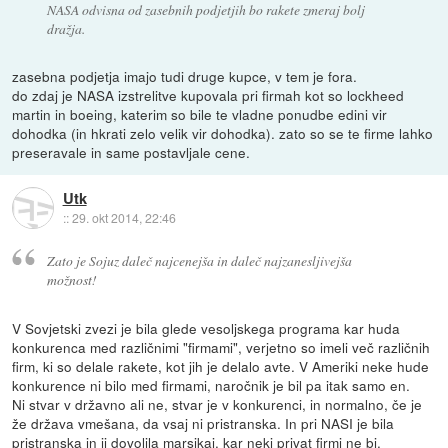
NASA odvisna od zasebnih podjetjih bo rakete zmeraj bolj
dražja.
zasebna podjetja imajo tudi druge kupce, v tem je fora.
do zdaj je NASA izstrelitve kupovala pri firmah kot so lockheed
martin in boeing, katerim so bile te vladne ponudbe edini vir
dohodka (in hkrati zelo velik vir dohodka). zato so se te firme lahko
preseravale in same postavljale cene.
Utk
::
29. okt 2014, 22:46
Zato je Sojuz daleč najcenejša in daleč najzanesljivejša
možnost!
V Sovjetski zvezi je bila glede vesoljskega programa kar huda
konkurenca med različnimi "firmami", verjetno so imeli več različnih
firm, ki so delale rakete, kot jih je delalo avte. V Ameriki neke hude
konkurence ni bilo med firmami, naročnik je bil pa itak samo en.
Ni stvar v državno ali ne, stvar je v konkurenci, in normalno, če je
že država vmešana, da vsaj ni pristranska. In pri NASI je bila
pristranska in ji dovolila marsikaj, kar neki privat firmi ne bi.