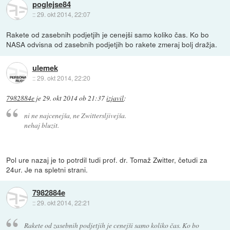
poglejse84
::
29. okt 2014, 22:07
Rakete od zasebnih podjetjih je cenejši samo koliko čas. Ko bo
NASA odvisna od zasebnih podjetjih bo rakete zmeraj bolj dražja.
ulemek
::
29. okt 2014, 22:20
7982884e
je
29. okt 2014 ob 21:37
izjavil
:
ni ne najcenejša, ne Zwittersljivejša.
nehaj bluzit.
Pol ure nazaj je to potrdil tudi prof. dr. Tomaž Zwitter, četudi za
24ur. Je na spletni strani.
7982884e
::
29. okt 2014, 22:21
Rakete od zasebnih podjetjih je cenejši samo koliko čas. Ko bo