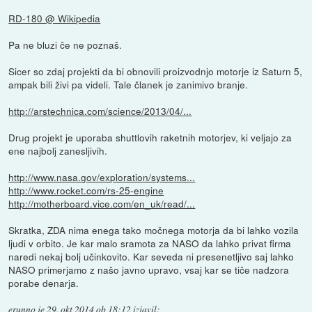
RD-180 @ Wikipedia
Pa ne bluzi če ne poznaš.
Sicer so zdaj projekti da bi obnovili proizvodnjo motorje iz Saturn 5,
ampak bili živi pa videli. Tale članek je zanimivo branje.
http://arstechnica.com/science/2013/04/...
Drug projekt je uporaba shuttlovih raketnih motorjev, ki veljajo za
ene najbolj zanesljivih.
http://www.nasa.gov/exploration/systems...
http://www.rocket.com/rs-25-engine
http://motherboard.vice.com/en_uk/read/...
Skratka, ZDA nima enega tako močnega motorja da bi lahko vozila
ljudi v orbito. Je kar malo sramota za NASO da lahko privat firma
naredi nekaj bolj učinkovito. Kar seveda ni presenetljivo saj lahko
NASO primerjamo z našo javno upravo, vsaj kar se tiče nadzora
porabe denarja.
erunno
je
29. okt 2014 ob 18:12
izjavil
: