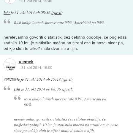
::
31. okt 2014, 15:48
Isht
je
31. okt 2014 ob 08:36
izjavil
:
Rusi imajo launch success rate 93%, Američani pa 90%.
nerelevantno govoriti o statistiki čez celotno obdobje. če pogledaš
zadnjih 10 let, je statistika močno na strani ese in nase. sicer pa,
od kje sloh te cifre? malo dvomim o njih.
ulemek
::
31. okt 2014, 16:00
7982884e
je
31. okt 2014 ob 15:48
izjavil
:
Isht
je
31. okt 2014 ob 08:36
izjavil
:
Rusi imajo launch success rate 93%, Američani pa
90%.
nerelevantno govoriti o statistiki čez celotno obdobje. če
pogledaš zadnjih 10 let, je statistika močno na strani ese in nase.
sicer pa, od kje sloh te cifre? malo dvomim o njih.