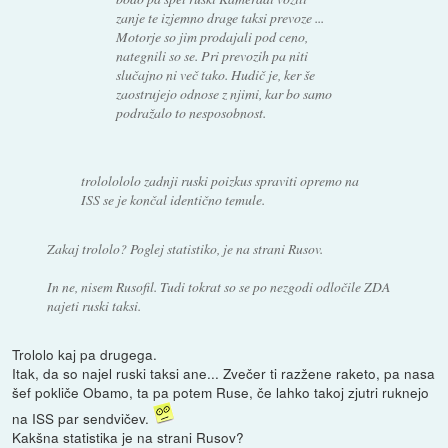
zanje te izjemno drage taksi prevoze ...
Motorje so jim prodajali pod ceno,
nategnili so se. Pri prevozih pa niti
slučajno ni več tako. Hudič je, ker še
zaostrujejo odnose z njimi, kar bo samo
podražalo to nesposobnost.
trololololo zadnji ruski poizkus spraviti opremo na
ISS se je končal identično temule.
Zakaj trololo? Poglej statistiko, je na strani Rusov.
In ne, nisem Rusofil. Tudi tokrat so se po nezgodi odločile ZDA
najeti ruski taksi.
Trololo kaj pa drugega.
Itak, da so najel ruski taksi ane... Zvečer ti razžene raketo, pa nasa
šef pokliče Obamo, ta pa potem Ruse, če lahko takoj zjutri ruknejo
na ISS par sendvičev.
Kakšna statistika je na strani Rusov?