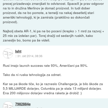
precej prizadevajo zmanjšati to odvisnost. SpaceX je prav odgovor
na to in družina Merlinov je domač proizvod. In tudi dober
proizvod, da ne bo pomote, a temelji na nekaj desetletij stari
ameriški tehnologiji, ki je zamirala (praktično so dokončali
proizvod).
Najbolj obeta AR-1, ki pa ne bo poceni (krepko > 1 mrd za razvoj +
25 mio za izdelan par). Torej dražji od sedanjih ruskih, kako
zanesljiv bo, bomo pa še videli.
Isht
::
31. okt 2014, 08:36
Rusi imajo launch success rate 93%, Američani pa 90%.
Tako da ni ruska tehnologija za odmet.
Kar se pa škode tiče, ko je razneslo Challengerja, je bilo škode za
5,5 MILIJARDE dolarjev, Columbia pa je stala 13 milijard dolarjev.
Ena 200 milijonov dolarjev vredna raketa je drobiž :)
7982884e