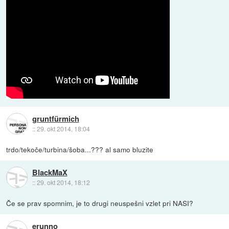
gruntfürmich
::
29. okt 2014, 18:04
trdo/tekoče/turbina/šoba...??? al samo bluzite
BlackMaX
::
29. okt 2014, 18:12
Če se prav spomnim, je to drugi neuspešni vzlet pri NASI?
erunno