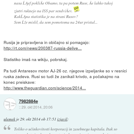
nasa ĹĄef pokliÄe Obamo, ta pa potem Ruse, Äe lahko takoj
zjutri ruknejo na ISS par sendviÄev.
KakĹĄna statistika je na strani Rusov?
Sem Ĺže mislil, da sem pomotoma na 24ur pristal...
Rusija je pripravljena in običajno si pomagajo:
http://rt.com/news/200387-russia-delive...
Statistiko imaš na wikiju, pobrskaj.
Pa tudi Antaresov motor AJ-26 oz. njegove izpeljanke so v resnici
ruska zadeva. Rusi so tudi že zanikali krivdo, a počakajmo na
konec preiskave:
http://www.theguardian.com/science/2014...
7982884e
::
29. okt 2014, 20:06
ulemek
je
29. okt 2014 ob 17:51
izjavil
:
Toliko o učinkovitosti korporacij in zasebnega kapitala. Itak so