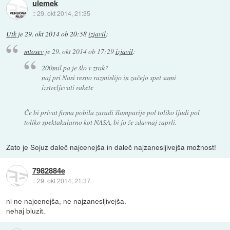
ulemek
::
29. okt 2014, 21:35
Utk
je
29. okt 2014 ob 20:58
izjavil
:
mtosev
je
29. okt 2014 ob 17:29
izjavil
:
200mil pa je šlo v zrak?
naj pri Nasi resno razmislijo in začejo spet sami
izstreljevati rakete
Če bi privat firma pobila zaradi šlamparije pol toliko ljudi pol
toliko spektakularno kot NASA, bi jo že zdavnaj zaprli.
Zato je Sojuz daleč najcenejša in daleč najzanesljivejša možnost!
7982884e
::
29. okt 2014, 21:37
ni ne najcenejša, ne najzanesljivejša.
nehaj bluzit.