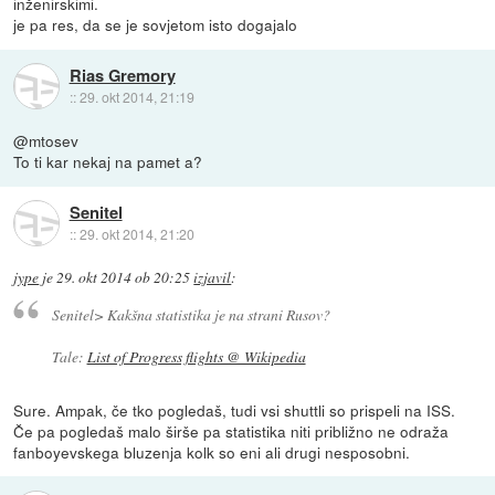
inženirskimi.
je pa res, da se je sovjetom isto dogajalo
Rias Gremory
::
29. okt 2014, 21:19
@mtosev
To ti kar nekaj na pamet a?
Senitel
::
29. okt 2014, 21:20
jype
je
29. okt 2014 ob 20:25
izjavil
:
Senitel> Kakšna statistika je na strani Rusov?
Tale:
List of Progress flights @ Wikipedia
Sure. Ampak, če tko pogledaš, tudi vsi shuttli so prispeli na ISS.
Če pa pogledaš malo širše pa statistika niti približno ne odraža
fanboyevskega bluzenja kolk so eni ali drugi nesposobni.