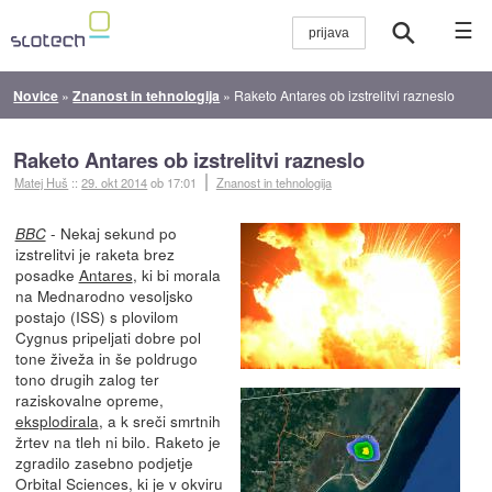
☰
Novice
»
Znanost in tehnologija
»
Raketo Antares ob izstrelitvi razneslo
Raketo Antares ob izstrelitvi razneslo
Matej Huš
::
29. okt 2014
ob 17:01
Znanost in tehnologija
- Nekaj sekund po
BBC
izstrelitvi je raketa brez
posadke
Antares
, ki bi morala
na Mednarodno vesoljsko
postajo (ISS) s plovilom
Cygnus pripeljati dobre pol
tone živeža in še poldrugo
tono drugih zalog ter
raziskovalne opreme,
eksplodirala
, a k sreči smrtnih
žrtev na tleh ni bilo. Raketo je
zgradilo zasebno podjetje
Orbital Sciences, ki je v okviru