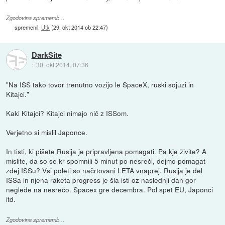
Zgodovina sprememb…
spremenil:
Utk
(
29. okt 2014 ob 22:47
)
DarkSite
::
30. okt 2014, 07:36
"Na ISS tako tovor trenutno vozijo le SpaceX, ruski sojuzi in
Kitajci."
Kaki Kitajci? Kitajci nimajo nič z ISSom.
Verjetno si mislil Japonce.
In tisti, ki pišete Rusija je pripravljena pomagati. Pa kje živite? A
mislite, da so se kr spomnili 5 minut po nesreči, dejmo pomagat
zdej ISSu? Vsi poleti so načrtovani LETA vnaprej. Rusija je del
ISSa in njena raketa progress je šla isti oz naslednji dan gor
neglede na nesrečo. Spacex gre decembra. Pol spet EU, Japonci
itd.
Zgodovina sprememb…