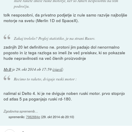
stare rakete imele ruske motorje, ker so Ameri nesposobni na tem
področju.
tolk nesposobni, da privatno podjetje iz nule samo razvije najboljše
motorje na svetu (Merlin 1D od SpaceX).
Zakaj trololo? Poglej statistiko, je na strani Rusov.
zadnjih 20 let definitivno ne. protoni jim padajo dol nenormalno
pogosto in iz tega razloga so imeli že več preiskav, ki so pokazale
hude nepravilnosti na več členih proizvodnje
Mr.B
je
29. okt 2014 ob 17:59
izjavil
:
Recimo to raketo, dviguje ruski motor :
nalimal si Delto 4. ki je ne dviguje noben ruski motor. prvo stopnjo
od atlas 5 pa poganjajo ruski rd-180.
Zgodovina sprememb…
spremenilo:
7982884e
(
29. okt 2014 ob 20:10
)