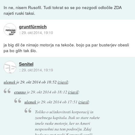
In ne, nisem Rusofil. Tudi tokrat so se po nezgodi odločile ZDA
najeti ruski taksi.
gruntfürmich
::
29. okt 2014, 19:10
ja big dil če nimajo motorja na tekoče. bojo pa par busterjev obesli
pa bo glih tak šlo.
Senitel
::
29. okt 2014, 19:19
ulemek
je
29. okt 2014 ob 18:52
izjavil
:
erunno
je
29. okt 2014 ob 18:12
izjavil
:
ulemek
je
29. okt 2014 ob 17:51
izjavil
:
Toliko o učinkovitosti korporacij in
zasebnega kapitala. Itak so stare rakete
imele ruske motorje, ker so Ameri
nesposobni na tem področju. Zdaj
bodo pa spet ruski Kameradi vozili