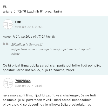
EU:
ariane 5: 72/76 (zadnjih 61 brezhibnih)
Utk
::
29. okt 2014, 20:58
mtosev
je
29. okt 2014 ob 17:29
izjavil
:
200mil pa je šlo v zrak?
naj pri Nasi resno razmislijo in začejo spet sami izstreljevati
rakete
Če bi privat firma pobila zaradi šlamparije pol toliko ljudi pol toliko
spektakularno kot NASA, bi jo že zdavnaj zaprli.
7982884e
::
29. okt 2014, 21:08
ne samo zaprli firmo, ljudi bi zaprli. vsaj challenger, če ne tudi
columbia, je bil povzročen v veliki meri zaradi nesposobnih
birokratov, ki so dosegli, da je njihova želja prevladala nad