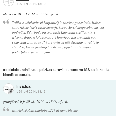
::
29. okt 2014, 18:12
ulemek
je
29. okt 2014 ob 17:51
izjavil
:
Toliko o učinkovitosti korporacij in zasebnega kapitala. Itak so
stare rakete imele ruske motorje, ker so Ameri nesposobni na tem
področju. Zdaj bodo pa spet ruski Kameradi vozili zanje te
izjemno drage taksi prevoze ... Motorje so jim prodajali pod
ceno, nategnili so se. Pri prevozih pa niti slučajno ni več tako.
Hudič je, ker še zaostrujejo odnose z njimi, kar bo samo
podražalo to nesposobnost.
trololololo zadnji ruski poizkus spraviti opremo na ISS se je končal
identično temule.
Invictus
::
29. okt 2014, 18:13
gruntfürmich
je
29. okt 2014 ob 18:04
izjavil
:
trdo/tekoče/turbina/šoba...??? al samo bluzite