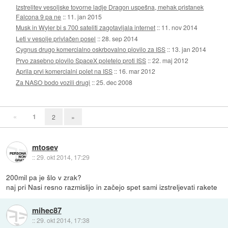
Izstrelitev vesoljske tovorne ladje Dragon uspešna, mehak pristanek
Falcona 9 pa ne
::
11. jan 2015
Musk in Wyler bi s 700 sateliti zagotavljala internet
::
11. nov 2014
Leti v vesolje privlačen posel
::
28. sep 2014
Cygnus drugo komercialno oskrbovalno plovilo za ISS
::
13. jan 2014
Prvo zasebno plovilo SpaceX poletelo proti ISS
::
22. maj 2012
Aprila prvi komercialni polet na ISS
::
16. mar 2012
Za NASO bodo vozili drugi
::
25. dec 2008
«
1
2
»
mtosev
::
29. okt 2014, 17:29
200mil pa je šlo v zrak?
naj pri Nasi resno razmislijo in začejo spet sami izstreljevati rakete
mihec87
::
29. okt 2014, 17:38