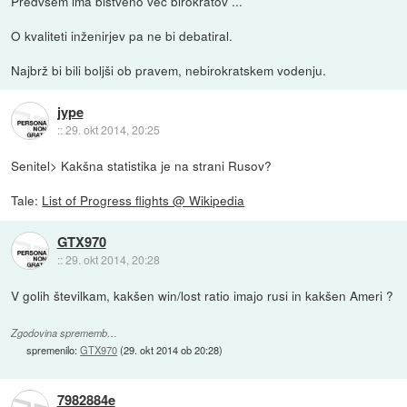
Predvsem ima bistveno več birokratov ...
O kvaliteti inženirjev pa ne bi debatiral.
Najbrž bi bili boljši ob pravem, nebirokratskem vodenju.
jype
::
29. okt 2014, 20:25
Senitel> Kakšna statistika je na strani Rusov?
Tale:
List of Progress flights @ Wikipedia
GTX970
::
29. okt 2014, 20:28
V golih številkam, kakšen win/lost ratio imajo rusi in kakšen Ameri ?
Zgodovina sprememb…
spremenilo:
GTX970
(
29. okt 2014 ob 20:28
)
7982884e