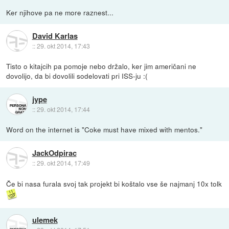
Ker njihove pa ne more raznest...
David Karlas
::
29. okt 2014, 17:43
Tisto o kitajcih pa pomoje nebo držalo, ker jim američani ne
dovolijo, da bi dovolili sodelovati pri ISS-ju :(
jype
::
29. okt 2014, 17:44
Word on the internet is "Coke must have mixed with mentos."
JackOdpirac
::
29. okt 2014, 17:49
Če bi nasa furala svoj tak projekt bi koštalo vse še najmanj 10x tolk
ulemek