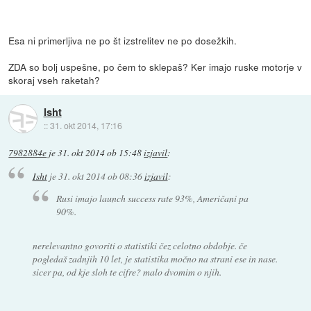
Esa ni primerljiva ne po št izstrelitev ne po dosežkih.
ZDA so bolj uspešne, po čem to sklepaš? Ker imajo ruske motorje v
skoraj vseh raketah?
Isht
::
31. okt 2014, 17:16
7982884e
je
31. okt 2014 ob 15:48
izjavil
:
Isht
je
31. okt 2014 ob 08:36
izjavil
:
Rusi imajo launch success rate 93%, Američani pa
90%.
nerelevantno govoriti o statistiki čez celotno obdobje. če
pogledaš zadnjih 10 let, je statistika močno na strani ese in nase.
sicer pa, od kje sloh te cifre? malo dvomim o njih.