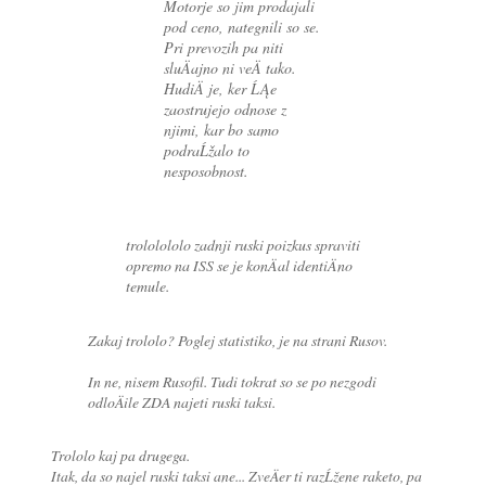
Motorje so jim prodajali
pod ceno, nategnili so se.
Pri prevozih pa niti
sluÄajno ni veÄ tako.
HudiÄ je, ker ĹĄe
zaostrujejo odnose z
njimi, kar bo samo
podraĹžalo to
nesposobnost.
trololololo zadnji ruski poizkus spraviti
opremo na ISS se je konÄal identiÄno
temule.
Zakaj trololo? Poglej statistiko, je na strani Rusov.
In ne, nisem Rusofil. Tudi tokrat so se po nezgodi
odloÄile ZDA najeti ruski taksi.
Trololo kaj pa drugega.
Itak, da so najel ruski taksi ane... ZveÄer ti razĹžene raketo, pa