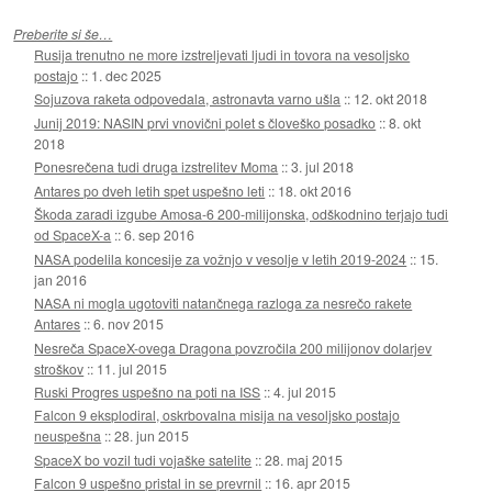
Preberite si še…
Rusija trenutno ne more izstreljevati ljudi in tovora na vesoljsko
postajo
::
1. dec 2025
Sojuzova raketa odpovedala, astronavta varno ušla
::
12. okt 2018
Junij 2019: NASIN prvi vnovični polet s človeško posadko
::
8. okt
2018
Ponesrečena tudi druga izstrelitev Moma
::
3. jul 2018
Antares po dveh letih spet uspešno leti
::
18. okt 2016
Škoda zaradi izgube Amosa-6 200-milijonska, odškodnino terjajo tudi
od SpaceX-a
::
6. sep 2016
NASA podelila koncesije za vožnjo v vesolje v letih 2019-2024
::
15.
jan 2016
NASA ni mogla ugotoviti natančnega razloga za nesrečo rakete
Antares
::
6. nov 2015
Nesreča SpaceX-ovega Dragona povzročila 200 milijonov dolarjev
stroškov
::
11. jul 2015
Ruski Progres uspešno na poti na ISS
::
4. jul 2015
Falcon 9 eksplodiral, oskrbovalna misija na vesoljsko postajo
neuspešna
::
28. jun 2015
SpaceX bo vozil tudi vojaške satelite
::
28. maj 2015
Falcon 9 uspešno pristal in se prevrnil
::
16. apr 2015