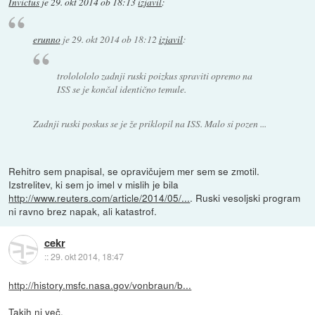
Invictus
je
29. okt 2014 ob 18:13
izjavil
:
erunno
je
29. okt 2014 ob 18:12
izjavil
:
trololololo zadnji ruski poizkus spraviti opremo na
ISS se je končal identično temule.
Zadnji ruski poskus se je že priklopil na ISS. Malo si pozen ...
Rehitro sem pnapisal, se opravičujem mer sem se zmotil.
Izstrelitev, ki sem jo imel v mislih je bila
http://www.reuters.com/article/2014/05/...
. Ruski vesoljski program
ni ravno brez napak, ali katastrof.
cekr
::
29. okt 2014, 18:47
http://history.msfc.nasa.gov/vonbraun/b...
Takih ni več.