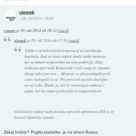
ulemek
::
29. okt 2014, 18:52
erunno
je
29. okt 2014 ob 18:12
izjavil
:
ulemek
je
29. okt 2014 ob 17:51
izjavil
:
Toliko o učinkovitosti korporacij in zasebnega
kapitala. Itak so stare rakete imele ruske motorje,
ker so Ameri nesposobni na tem področju. Zdaj
bodo pa spet ruski Kameradi vozili zanje te izjemno
drage taksi prevoze ... Motorje so jim prodajali pod
ceno, nategnili so se. Pri prevozih pa niti slučajno
ni več tako. Hudič je, ker še zaostrujejo odnose z
njimi, kar bo samo podražalo to nesposobnost.
trololololo zadnji ruski poizkus spraviti opremo na ISS se je
končal identično temule.
Zakaj trololo? Poglej statistiko, je na strani Rusov.