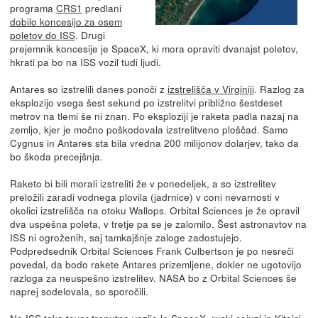
programa
CRS1
predlani
dobilo koncesijo za osem
poletov do ISS
. Drugi
prejemnik koncesije je SpaceX, ki mora opraviti dvanajst poletov,
hkrati pa bo na ISS vozil tudi ljudi.
Antares so izstrelili danes ponoči z
izstrelišča v Virginiji
. Razlog za
eksplozijo vsega šest sekund po izstrelitvi približno šestdeset
metrov na tlemi še ni znan. Po eksploziji je raketa padla nazaj na
zemljo, kjer je močno poškodovala izstrelitveno ploščad. Samo
Cygnus in Antares sta bila vredna 200 milijonov dolarjev, tako da
bo škoda precejšnja.
Raketo bi bili morali izstreliti že v ponedeljek, a so izstrelitev
preložili zaradi vodnega plovila (jadrnice) v coni nevarnosti v
okolici izstrelišča na otoku Wallops. Orbital Sciences je že opravil
dva uspešna poleta, v tretje pa se je zalomilo. Šest astronavtov na
ISS ni ogroženih, saj tamkajšnje zaloge zadostujejo.
Podpredsednik Orbital Sciences Frank Culbertson je po nesreči
povedal, da bodo rakete Antares prizemljene, dokler ne ugotovijo
razloga za neuspešno izstrelitev. NASA bo z Orbital Sciences še
naprej sodelovala, so sporočili.
Na ISS tako tovor trenutno vozijo le SpaceX, ruski sojuzi in Kitajci.