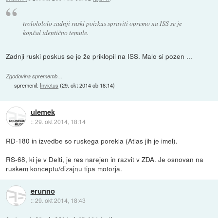
trololololo zadnji ruski poizkus spraviti opremo na ISS se je
končal identično temule.
Zadnji ruski poskus se je že priklopil na ISS. Malo si pozen ...
Zgodovina sprememb…
spremenil:
Invictus
(
29. okt 2014 ob 18:14
)
ulemek
::
29. okt 2014, 18:14
RD-180 in izvedbe so ruskega porekla (Atlas jih je imel).
RS-68, ki je v Delti, je res narejen in razvit v ZDA. Je osnovan na
ruskem konceptu/dizajnu tipa motorja.
erunno
::
29. okt 2014, 18:43