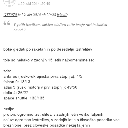
::
29. okt 2014, 20:49
GTX970
je
29. okt 2014 ob 20:28
izjavil
:
V golih številkam, kakšen win/lost ratio imajo rusi in kakšen
Ameri ?
bolje gledati po raketah in po desetletju izstrelitev
tole so nekako v zadnjih 15 letih najpomembnejše:
zda:
antares (rusko-ukrajinska prva stopnja): 4/5
falcon 9: 13/13
atlas 5 (ruski motorji v prvi stopnji): 49/50
delta 4: 26/27
space shuttle: 133/135
rusija:
proton: ogromno izstrelitev, v zadnjih letih veliko faljenih
sojuz: ogromno izstrelitev, v zadnjih letih s človeško posadko vse
brezhibne, brez človeške posadke nekaj faljenih