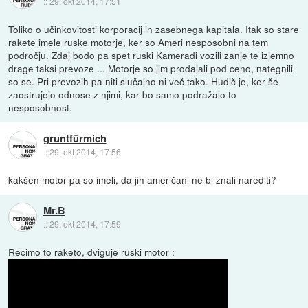
::
29. okt 2014, 17:51
Toliko o učinkovitosti korporacij in zasebnega kapitala. Itak so stare
rakete imele ruske motorje, ker so Ameri nesposobni na tem
področju. Zdaj bodo pa spet ruski Kameradi vozili zanje te izjemno
drage taksi prevoze ... Motorje so jim prodajali pod ceno, nategnili
so se. Pri prevozih pa niti slučajno ni več tako. Hudič je, ker še
zaostrujejo odnose z njimi, kar bo samo podražalo to
nesposobnost.
gruntfürmich
::
29. okt 2014, 17:56
kakšen motor pa so imeli, da jih američani ne bi znali narediti?
Mr.B
::
29. okt 2014, 17:59
Recimo to raketo, dviguje ruski motor :