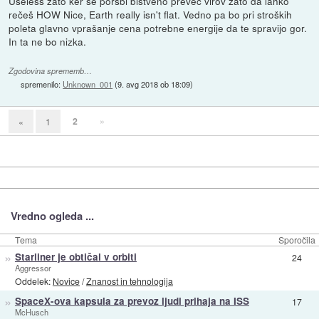
Useless zato ker se porsbi bistveno preveč virov zato da lahko
rečeš HOW Nice, Earth really isn't flat. Vedno pa bo pri stroških
poleta glavno vprašanje cena potrebne energije da te spravijo gor.
In ta ne bo nizka.
Zgodovina sprememb…
spremenilo:
Unknown_001
(
9. avg 2018 ob 18:09
)
2
»
«
1
Vredno ogleda ...
Tema
Sporočila
»
Starliner je obtičal v orbiti
24
Aggressor
Oddelek:
Novice
/
Znanost in tehnologija
»
SpaceX-ova kapsula za prevoz ljudi prihaja na ISS
17
McHusch