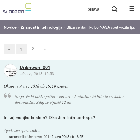
☰
Novice
»
Znanost in tehnologija
»
Bliža se dan, ko bo NASA spet vozila ljudi v vesolje
2
»
«
1
Unknown_001
::
9. avg 2018, 16:53
Okapi
je
9. avg 2018 ob 16:49
izjavil
:
No ja, če bi lahko prišel v eni uri v Avstralijo, bi bilo to vsekakor
dobrodošlo. Zdaj se cijaziš 22 ur.
In kaj manjka letalom? Direktna linija perhaps?
Zgodovina sprememb…
spremenilo:
Unknown_001
(
9. avg 2018 ob 16:53
)