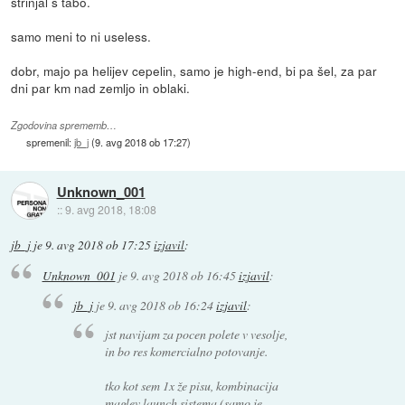
strinjal s tabo.
samo meni to ni useless.
dobr, majo pa helijev cepelin, samo je high-end, bi pa šel, za par
dni par km nad zemljo in oblaki.
Zgodovina sprememb…
spremenil:
jb_j
(
9. avg 2018 ob 17:27
)
Unknown_001
::
9. avg 2018, 18:08
jb_j
je
9. avg 2018 ob 17:25
izjavil
:
Unknown_001
je
9. avg 2018 ob 16:45
izjavil
:
jb_j
je
9. avg 2018 ob 16:24
izjavil
:
jst navijam za pocen polete v vesolje,
in bo res komercialno potovanje.
tko kot sem 1x že pisu, kombinacija
maglev launch sistema (samo je