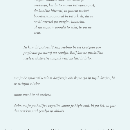
problem, ker bi to moral bit enormno),
do končne hitrosti, in potem rocket
boosterji. pa moral bi bit s krili, da se
ne bi zavrtel po maglev launchu.
al sm samo v googlu to isku, to pa ne
vem.
In kam bi potoval? Jaz osebno bi šel kvečjem gor
pogledat pa nazaj na zemljo. Bolj kot ne praktično
useless doživetje ampak vsaj za lušt bi bilo.
ma ja če smatraš useless doživetje obisk morja in tujih krajev, bi
se strinjal s tabo.
samo meni to ni useless.
dobr, majo pa helijev cepelin, samo je high-end, bi pa šel, za par
dni par km nad zemljo in oblaki.