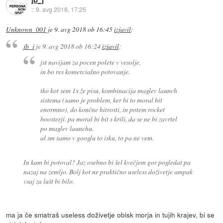
::
9. avg 2018, 17:25
Unknown_001
je
9. avg 2018 ob 16:45
izjavil
:
jb_j
je
9. avg 2018 ob 16:24
izjavil
:
jst navijam za pocen polete v vesolje,
in bo res komercialno potovanje.
tko kot sem 1x že pisu, kombinacija maglev launch
sistema (samo je problem, ker bi to moral bit
enormno), do končne hitrosti, in potem rocket
boosterji. pa moral bi bit s krili, da se ne bi zavrtel
po maglev launchu.
al sm samo v googlu to isku, to pa ne vem.
In kam bi potoval? Jaz osebno bi šel kvečjem gor pogledat pa
nazaj na zemljo. Bolj kot ne praktično useless doživetje ampak
vsaj za lušt bi bilo.
ma ja če smatraš useless doživetje obisk morja in tujih krajev, bi se