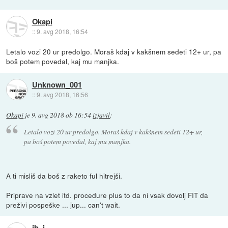
Okapi
::
9. avg 2018, 16:54
Letalo vozi 20 ur predolgo. Moraš kdaj v kakšnem sedeti 12+ ur, pa
boš potem povedal, kaj mu manjka.
Unknown_001
::
9. avg 2018, 16:56
Okapi
je
9. avg 2018 ob 16:54
izjavil
:
Letalo vozi 20 ur predolgo. Moraš kdaj v kakšnem sedeti 12+ ur,
pa boš potem povedal, kaj mu manjka.
A ti misliš da boš z raketo ful hitrejši.
Priprave na vzlet itd. procedure plus to da ni vsak dovolj FIT da
preživi pospeške ... jup... can't wait.
jb_j