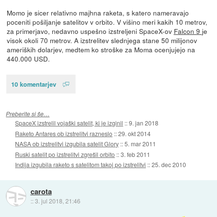
Momo je sicer relativno majhna raketa, s katero nameravajo
poceniti pošiljanje satelitov v orbito. V višino meri kakih 10 metrov,
za primerjavo, nedavno uspešno izstreljeni SpaceX-ov
Falcon 9
je
visok okoli 70 metrov. A izstrelitev slednjega stane 50 milijonov
ameriških dolarjev, medtem ko stroške za Moma ocenjujejo na
440.000 USD.
10 komentarjev
Preberite si še…
SpaceX izstrelil vojaški satelit, ki je izginil
::
9. jan 2018
Raketo Antares ob izstrelitvi razneslo
::
29. okt 2014
NASA ob izstrelitvi izgubila satelit Glory
::
5. mar 2011
Ruski satelit po izstrelitvi zgrešil orbito
::
3. feb 2011
Indija izgubila raketo s satelitom takoj po izstrelitvi
::
25. dec 2010
carota
::
3. jul 2018, 21:46