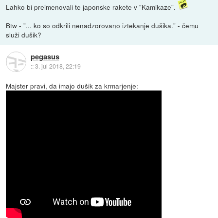
Lahko bi preimenovali te japonske rakete v "Kamikaze".
Btw - "... ko so odkrili nenadzorovano iztekanje dušika." - čemu
služi dušik?
pegasus
::
3. jul 2018, 22:19
Majster pravi, da imajo dušik za krmarjenje: