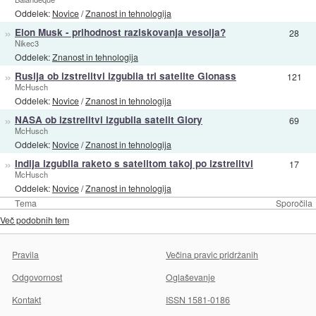
Oddelek:
Novice
/
Znanost in tehnologija
»
Elon Musk - prihodnost raziskovanja vesolja?
28
Nikec3
Oddelek:
Znanost in tehnologija
»
Rusija ob izstrelitvi izgubila tri satelite Glonass
121
McHusch
Oddelek:
Novice
/
Znanost in tehnologija
»
NASA ob izstrelitvi izgubila satelit Glory
69
McHusch
Oddelek:
Novice
/
Znanost in tehnologija
»
Indija izgubila raketo s satelitom takoj po izstrelitvi
17
McHusch
Oddelek:
Novice
/
Znanost in tehnologija
Tema
Sporočila
Več podobnih tem
Pravila
Večina pravic pridržanih
Odgovornost
Oglaševanje
Kontakt
ISSN 1581-0186