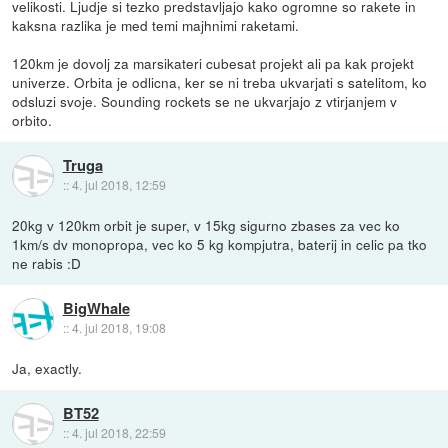
velikosti. Ljudje si tezko predstavljajo kako ogromne so rakete in
kaksna razlika je med temi majhnimi raketami.
120km je dovolj za marsikateri cubesat projekt ali pa kak projekt
univerze. Orbita je odlicna, ker se ni treba ukvarjati s satelitom, ko
odsluzi svoje. Sounding rockets se ne ukvarjajo z vtirjanjem v
orbito.
Truga
::
4. jul 2018, 12:59
20kg v 120km orbit je super, v 15kg sigurno zbases za vec ko
1km/s dv monopropa, vec ko 5 kg kompjutra, baterij in celic pa tko
ne rabis :D
BigWhale
::
4. jul 2018, 19:08
Ja, exactly.
BT52
::
4. jul 2018, 22:59