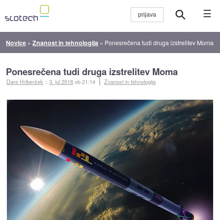
☰
Novice
»
Znanost in tehnologija
»
Ponesrečena tudi druga izstrelitev Moma
Ponesrečena tudi druga izstrelitev Moma
Dare Hriberšek
::
3. jul 2018
ob 21:14
Znanost in tehnologija