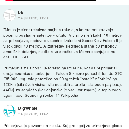
bbf
::
4. jul 2018, 08:23
"Momo je sicer relativno majhna raketa, s katero nameravajo
poceniti pošiljanje satelitov v orbito. V višino meri kakih 10 metrov,
za primerjavo, nedavno uspešno izstreljeni SpaceX-ov Falcon 9 je
visok okoli 70 metrov. A izstrelitev slednjega stane 50 milijonov
ameriških dolarjev, medtem ko stroške za Moma ocenjujejo na
440.000 USD. "
Primerjava z Falcon 9 je totalno nesmiselna, kot da bi primerjal
enojambornico s tankerjem.. Falcon 9 zmore ponest 8 ton do GTO
(35.000 km), tale petardica pa 20kg težek "satelit" v "orbito" na
120km (sila švoh višina, sila nestabilna orbita, sila bedn payload).
440k$ za sondažo (kar dejansko je vse, kar zmore) je topla voda
again, pač:
Sounding rocket @ Wikipedia
BigWhale
::
4. jul 2018, 09:42
Primerjava je povsem na mestu. Saj gre zgolj za primerjavo glede