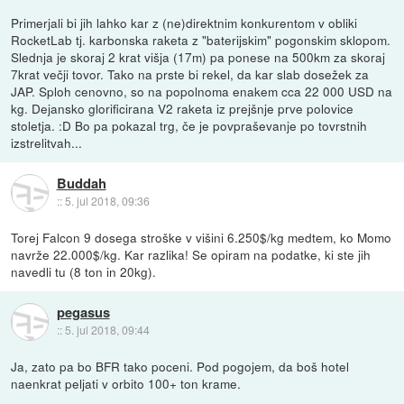
Primerjali bi jih lahko kar z (ne)direktnim konkurentom v obliki
RocketLab tj. karbonska raketa z "baterijskim" pogonskim sklopom.
Slednja je skoraj 2 krat višja (17m) pa ponese na 500km za skoraj
7krat večji tovor. Tako na prste bi rekel, da kar slab dosežek za
JAP. Sploh cenovno, so na popolnoma enakem cca 22 000 USD na
kg. Dejansko glorificirana V2 raketa iz prejšnje prve polovice
stoletja. :D Bo pa pokazal trg, če je povpraševanje po tovrstnih
izstrelitvah...
Buddah
::
5. jul 2018, 09:36
Torej Falcon 9 dosega stroške v višini 6.250$/kg medtem, ko Momo
navrže 22.000$/kg. Kar razlika! Se opiram na podatke, ki ste jih
navedli tu (8 ton in 20kg).
pegasus
::
5. jul 2018, 09:44
Ja, zato pa bo BFR tako poceni. Pod pogojem, da boš hotel
naenkrat peljati v orbito 100+ ton krame.