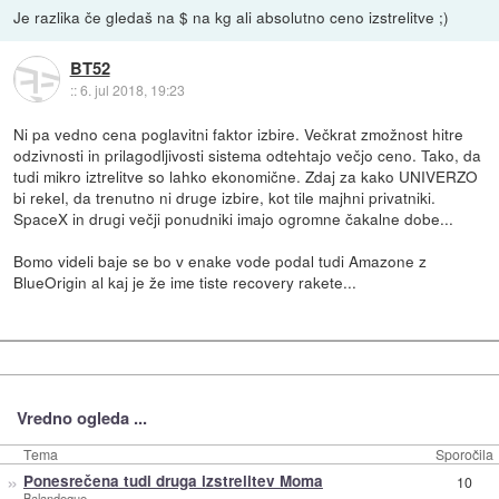
Je razlika če gledaš na $ na kg ali absolutno ceno izstrelitve ;)
BT52
::
6. jul 2018, 19:23
Ni pa vedno cena poglavitni faktor izbire. Večkrat zmožnost hitre
odzivnosti in prilagodljivosti sistema odtehtajo večjo ceno. Tako, da
tudi mikro iztrelitve so lahko ekonomične. Zdaj za kako UNIVERZO
bi rekel, da trenutno ni druge izbire, kot tile majhni privatniki.
SpaceX in drugi večji ponudniki imajo ogromne čakalne dobe...
Bomo videli baje se bo v enake vode podal tudi Amazone z
BlueOrigin al kaj je že ime tiste recovery rakete...
Vredno ogleda ...
Tema
Sporočila
»
Ponesrečena tudi druga izstrelitev Moma
10
Balandeque