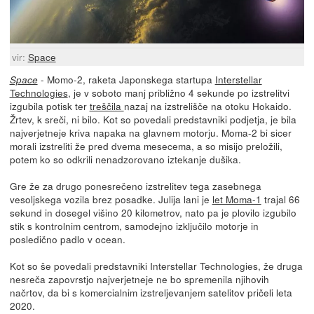
vir:
Space
- Momo-2, raketa Japonskega startupa
Interstellar
Space
Technologies
, je v soboto manj približno 4 sekunde po izstrelitvi
izgubila potisk ter
treščila
nazaj na izstrelišče na otoku Hokaido.
Žrtev, k sreči, ni bilo. Kot so povedali predstavniki podjetja, je bila
najverjetneje kriva napaka na glavnem motorju. Moma-2 bi sicer
morali izstreliti že pred dvema mesecema, a so misijo preložili,
potem ko so odkrili nenadzorovano iztekanje dušika.
Gre že za drugo ponesrečeno izstrelitev tega zasebnega
vesoljskega vozila brez posadke. Julija lani je
let Moma-1
trajal 66
sekund in dosegel višino 20 kilometrov, nato pa je plovilo izgubilo
stik s kontrolnim centrom, samodejno izključilo motorje in
posledično padlo v ocean.
Kot so še povedali predstavniki Interstellar Technologies, že druga
nesreča zapovrstjo najverjetneje ne bo spremenila njihovih
načrtov, da bi s komercialnim izstreljevanjem satelitov pričeli leta
2020.