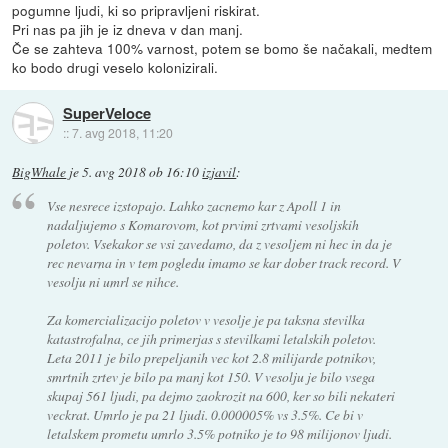
pogumne ljudi, ki so pripravljeni riskirat.
Pri nas pa jih je iz dneva v dan manj.
Če se zahteva 100% varnost, potem se bomo še načakali, medtem
ko bodo drugi veselo kolonizirali.
SuperVeloce
::
7. avg 2018, 11:20
BigWhale
je
5. avg 2018 ob 16:10
izjavil
:
Vse nesrece izstopajo. Lahko zacnemo kar z Apoll 1 in
nadaljujemo s Komarovom, kot prvimi zrtvami vesoljskih
poletov. Vsekakor se vsi zavedamo, da z vesoljem ni hec in da je
rec nevarna in v tem pogledu imamo se kar dober track record. V
vesolju ni umrl se nihce.
Za komercializacijo poletov v vesolje je pa taksna stevilka
katastrofalna, ce jih primerjas s stevilkami letalskih poletov.
Leta 2011 je bilo prepeljanih vec kot 2.8 milijarde potnikov,
smrtnih zrtev je bilo pa manj kot 150. V vesolju je bilo vsega
skupaj 561 ljudi, pa dejmo zaokrozit na 600, ker so bili nekateri
veckrat. Umrlo je pa 21 ljudi. 0.000005% vs 3.5%. Ce bi v
letalskem prometu umrlo 3.5% potniko je to 98 milijonov ljudi.