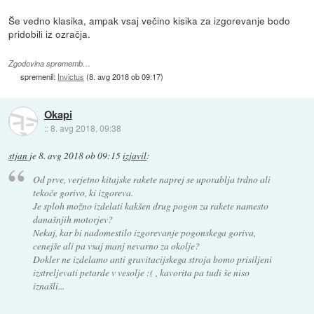
Še vedno klasika, ampak vsaj večino kisika za izgorevanje bodo
pridobili iz ozračja.
Zgodovina sprememb…
spremenil:
Invictus
(
8. avg 2018 ob 09:17
)
Okapi
::
8. avg 2018, 09:38
stjan
je
8. avg 2018 ob 09:15
izjavil
:
Od prve, verjetno kitajske rakete naprej se uporablja trdno ali
tekoče gorivo, ki izgoreva.
Je sploh možno izdelati kakšen drug pogon za rakete namesto
današnjih motorjev?
Nekaj, kar bi nadomestilo izgorevanje pogonskega goriva,
cenejše ali pa vsaj manj nevarno za okolje?
Dokler ne izdelamo anti gravitacijskega stroja bomo prisiljeni
izstreljevati petarde v vesolje :( , kavorita pa tudi še niso
iznašli...