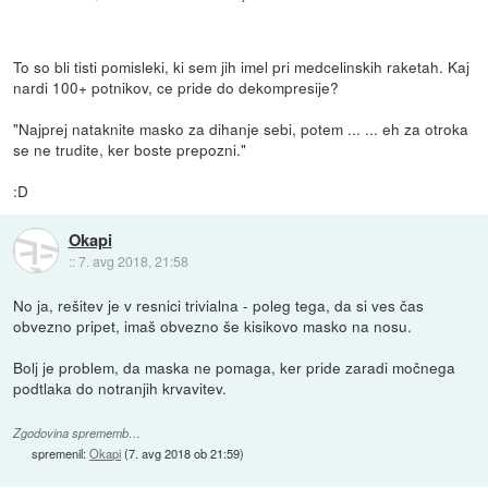
To so bli tisti pomisleki, ki sem jih imel pri medcelinskih raketah. Kaj
nardi 100+ potnikov, ce pride do dekompresije?
"Najprej nataknite masko za dihanje sebi, potem ... ... eh za otroka
se ne trudite, ker boste prepozni."
:D
Okapi
::
7. avg 2018, 21:58
No ja, rešitev je v resnici trivialna - poleg tega, da si ves čas
obvezno pripet, imaš obvezno še kisikovo masko na nosu.
Bolj je problem, da maska ne pomaga, ker pride zaradi močnega
podtlaka do notranjih krvavitev.
Zgodovina sprememb…
spremenil:
Okapi
(
7. avg 2018 ob 21:59
)