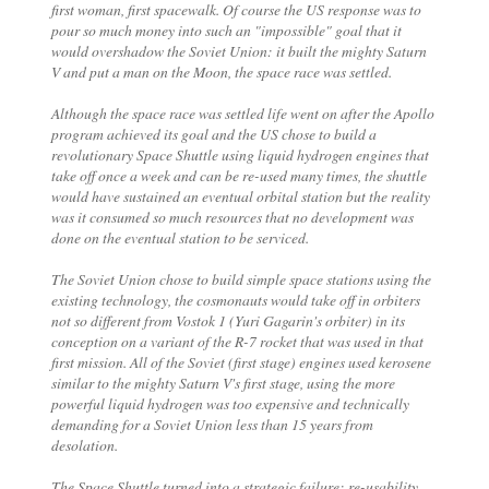
first woman, first spacewalk. Of course the US response was to
pour so much money into such an "impossible" goal that it
would overshadow the Soviet Union: it built the mighty Saturn
V and put a man on the Moon, the space race was settled.
Although the space race was settled life went on after the Apollo
program achieved its goal and the US chose to build a
revolutionary Space Shuttle using liquid hydrogen engines that
take off once a week and can be re-used many times, the shuttle
would have sustained an eventual orbital station but the reality
was it consumed so much resources that no development was
done on the eventual station to be serviced.
The Soviet Union chose to build simple space stations using the
existing technology, the cosmonauts would take off in orbiters
not so different from Vostok 1 (Yuri Gagarin's orbiter) in its
conception on a variant of the R-7 rocket that was used in that
first mission. All of the Soviet (first stage) engines used kerosene
similar to the mighty Saturn V's first stage, using the more
powerful liquid hydrogen was too expensive and technically
demanding for a Soviet Union less than 15 years from
desolation.
The Space Shuttle turned into a strategic failure: re-usability