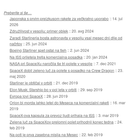
Preberite si še…
Japonska s prvim preizkusom rakete za večkratno uporabo
::
14. jul
2026
Združljivost v vesolju: primer oblek
::
20. avg 2024
Zaradi Starlinerja bosta astronavta v vesolju vsaj mesec dni dlje od
načrtov
::
25. jun 2024
Boeing Starliner spet ostal na tleh
::
2. jun 2024
Na ISS priletela tretja komercialna posadka
::
20. jan 2024
NASA pri SpaceXu naročila še tri polete v vesolje
::
7. dec 2021
SpaceX dobil zeleno luč za polete s posadko na Crew Dragon
::
23.
maj 2020
Starliner je obtičal v orbiti
::
21. dec 2019
Elon Musk: Starship bo v pol leta v orbiti
::
29. sep 2019
Evropa lovi SpaceX
::
28. jun 2019
Orion bi morda lahko letel do Meseca na komercialni raketi
::
16. mar
2019
SpaceX-ova kapsula za prevoz ljudi prihaja na ISS
::
3. mar 2019
Zelena luč za SpaceXov prelomni polet prihodnji konec tedna
::
24.
feb 2019
Na poti je prva zasebna misija na Mesec
::
22. feb 2019