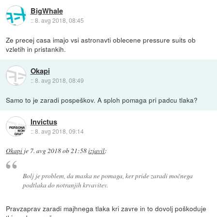
BigWhale
::
8. avg 2018, 08:45
Ze precej casa imajo vsi astronavti oblecene pressure suits ob
vzletih in pristankih.
Okapi
::
8. avg 2018, 08:49
Samo to je zaradi pospeškov. A sploh pomaga pri padcu tlaka?
Invictus
::
8. avg 2018, 09:14
Okapi
je
7. avg 2018 ob 21:58
izjavil
:
Bolj je problem, da maska ne pomaga, ker pride zaradi močnega
podtlaka do notranjih krvavitev.
Pravzaprav zaradi majhnega tlaka kri zavre in to dovolj poškoduje