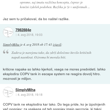
opremo, saj imata različna koncepta, čeprav je
končni izdelek podoben. Razlika je že v uniformah ...
Jaz sem tu pričakoval, da bo naštel razlike.
7982884e
::
4. avg 2018, 19:03
SimplyMiha
je
4. avg 2018 ob 17:41
izjavil
:
Zadeva je narejena tako, da zdrži določeno število kritičnih
napak naenkrat. Oziroma bi morala biti.
kriticne napake so lahko kjerkoli, vsega ne mores predvideti. lahko
eksplodira COPV tank in escape system ne reagira dovolj hitro.
moznosti je milijon.
SimplyMiha
::
4. avg 2018, 19:18
COPV tank ne eksplodira kar tako. Do tega pride, ko je izpolnjenih
več pogojev; za vsakega od teh pogojev imajo senzorje, ki takoj