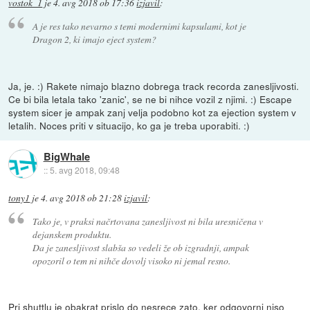
vostok_1
je
4. avg 2018 ob 17:36
izjavil
:
A je res tako nevarno s temi modernimi kapsulami, kot je
Dragon 2, ki imajo eject system?
Ja, je. :) Rakete nimajo blazno dobrega track recorda zanesljivosti.
Ce bi bila letala tako 'zanic', se ne bi nihce vozil z njimi. :) Escape
system sicer je ampak zanj velja podobno kot za ejection system v
letalih. Noces priti v situacijo, ko ga je treba uporabiti. :)
BigWhale
::
5. avg 2018, 09:48
tony1
je
4. avg 2018 ob 21:28
izjavil
:
Tako je, v praksi načrtovana zanesljivost ni bila uresničena v
dejanskem produktu.
Da je zanesljivost slabša so vedeli že ob izgradnji, ampak
opozoril o tem ni nihče dovolj visoko ni jemal resno.
Pri shuttlu je obakrat prislo do nesrece zato, ker odgovorni niso