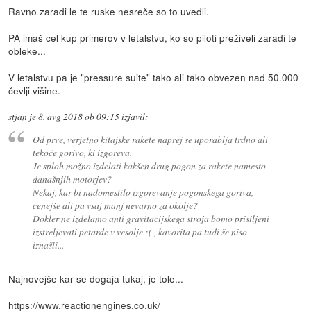
Ravno zaradi le te ruske nesreče so to uvedli.
PA imaš cel kup primerov v letalstvu, ko so piloti preživeli zaradi te
obleke...
V letalstvu pa je "pressure suite" tako ali tako obvezen nad 50.000
čevlji višine.
stjan
je
8. avg 2018 ob 09:15
izjavil
:
Od prve, verjetno kitajske rakete naprej se uporablja trdno ali
tekoče gorivo, ki izgoreva.
Je sploh možno izdelati kakšen drug pogon za rakete namesto
današnjih motorjev?
Nekaj, kar bi nadomestilo izgorevanje pogonskega goriva,
cenejše ali pa vsaj manj nevarno za okolje?
Dokler ne izdelamo anti gravitacijskega stroja bomo prisiljeni
izstreljevati petarde v vesolje :( , kavorita pa tudi še niso
iznašli...
Najnovejše kar se dogaja tukaj, je tole...
https://www.reactionengines.co.uk/