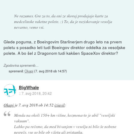
Ne razumes. Gre za to, da eni ze skoraj prodajajo karte za
medcelinske raketne polete. :) To, da je raziskovanje vesolja
nevarno, vemo vsi.
Glede poguma, z Boeingovim Starlinerjem drugo leto na prvem
poletu s posadko leti tudi Boeingov direktor oddelka za vesoljske
polete. A bo šel z Dragonom tudi kakšen SpaceXov direktor?
Zgodovina sprememb…
spremenil:
Okapi
(
7. avg 2018 ob 14:57
)
BigWhale
::
7. avg 2018, 20:42
Okapi
je
7. avg 2018 ob 14:52
izjavil
:
Menda na okoli 150+ km višine, kozmonavte je ubil "vesoljski
vakuum".
Lahko pa rečemo, da med bivanjem v vesolju ni bilo še nobene
nesreče, vse so bile ob vzletu ali pristanku.