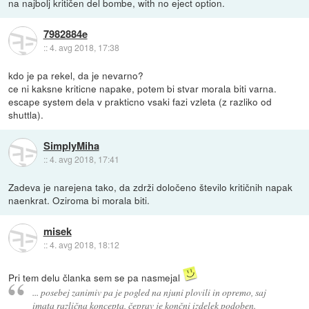
na najbolj kritičen del bombe, with no eject option.
7982884e
::
4. avg 2018, 17:38
kdo je pa rekel, da je nevarno?
ce ni kaksne kriticne napake, potem bi stvar morala biti varna.
escape system dela v prakticno vsaki fazi vzleta (z razliko od
shuttla).
SimplyMiha
::
4. avg 2018, 17:41
Zadeva je narejena tako, da zdrži določeno število kritičnih napak
naenkrat. Oziroma bi morala biti.
misek
::
4. avg 2018, 18:12
Pri tem delu članka sem se pa nasmejal
... posebej zanimiv pa je pogled na njuni plovili in opremo, saj
imata različna koncepta, čeprav je končni izdelek podoben.