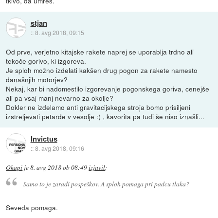
tkivo, da umreš.
stjan
::
8. avg 2018, 09:15
Od prve, verjetno kitajske rakete naprej se uporablja trdno ali
tekoče gorivo, ki izgoreva.
Je sploh možno izdelati kakšen drug pogon za rakete namesto
današnjih motorjev?
Nekaj, kar bi nadomestilo izgorevanje pogonskega goriva, cenejše
ali pa vsaj manj nevarno za okolje?
Dokler ne izdelamo anti gravitacijskega stroja bomo prisiljeni
izstreljevati petarde v vesolje :( , kavorita pa tudi še niso iznašli...
Invictus
::
8. avg 2018, 09:16
Okapi
je
8. avg 2018 ob 08:49
izjavil
:
Samo to je zaradi pospeškov. A sploh pomaga pri padcu tlaka?
Seveda pomaga.