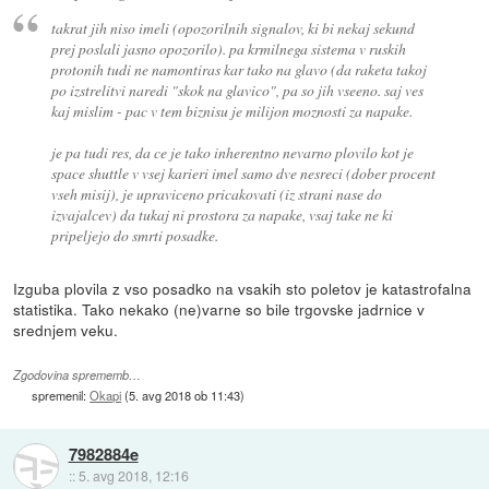
takrat jih niso imeli (opozorilnih signalov, ki bi nekaj sekund
prej poslali jasno opozorilo). pa krmilnega sistema v ruskih
protonih tudi ne namontiras kar tako na glavo (da raketa takoj
po izstrelitvi naredi "skok na glavico", pa so jih vseeno. saj ves
kaj mislim - pac v tem biznisu je milijon moznosti za napake.
je pa tudi res, da ce je tako inherentno nevarno plovilo kot je
space shuttle v vsej karieri imel samo dve nesreci (dober procent
vseh misij), je upraviceno pricakovati (iz strani nase do
izvajalcev) da tukaj ni prostora za napake, vsaj take ne ki
pripeljejo do smrti posadke.
Izguba plovila z vso posadko na vsakih sto poletov je katastrofalna
statistika. Tako nekako (ne)varne so bile trgovske jadrnice v
srednjem veku.
Zgodovina sprememb…
spremenil:
Okapi
(
5. avg 2018 ob 11:43
)
7982884e
::
5. avg 2018, 12:16