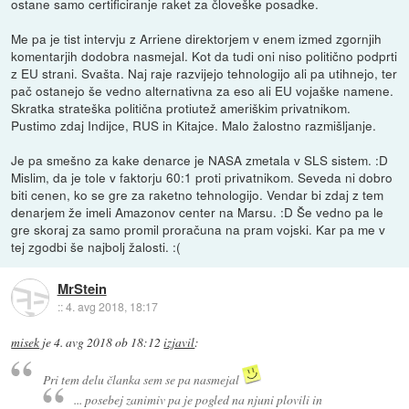
ostane samo certificiranje raket za človeške posadke.
Me pa je tist intervju z Arriene direktorjem v enem izmed zgornjih
komentarjih dodobra nasmejal. Kot da tudi oni niso politično podprti
z EU strani. Svašta. Naj raje razvijejo tehnologijo ali pa utihnejo, ter
pač ostanejo še vedno alternativna za eso ali EU vojaške namene.
Skratka strateška politična protiutež ameriškim privatnikom.
Pustimo zdaj Indijce, RUS in Kitajce. Malo žalostno razmišljanje.
Je pa smešno za kake denarce je NASA zmetala v SLS sistem. :D
Mislim, da je tole v faktorju 60:1 proti privatnikom. Seveda ni dobro
biti cenen, ko se gre za raketno tehnologijo. Vendar bi zdaj z tem
denarjem že imeli Amazonov center na Marsu. :D Še vedno pa le
gre skoraj za samo promil proračuna na pram vojski. Kar pa me v
tej zgodbi še najbolj žalosti. :(
MrStein
::
4. avg 2018, 18:17
misek
je
4. avg 2018 ob 18:12
izjavil
:
Pri tem delu članka sem se pa nasmejal
... posebej zanimiv pa je pogled na njuni plovili in