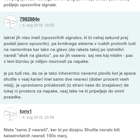
pošljejo opozorilne signale.
7982884e
::
4. avg 2018, 19:25
takrat jih niso imeli (opozorilnih signalov, ki bi nekaj sekund prej
poslali jasno opozorilo). pa krmilnega sistema v ruskih protonih tudi
ne namontiras kar tako na glavo (da raketa takoj po izstrelitvi
naredi "skok na glavico", pa so jih vseeno. saj ves kaj mislim - pac
v tem biznisu je milijon moznosti za napake.
je pa tudi res, da ce je tako inherentno nevarno plovilo kot je space
shuttle v vsej karieri imel samo dve nesreci (dober procent vseh
misij), je upraviceno pricakovati (iz strani nase do izvajalcev) da
tukaj ni prostora za napake, vsaj take ne ki pripeljejo do smrti
posadke.
tony1
::
4. avg 2018, 20:58
Nista "samo 2 nesreči", ker bi po dizajnu Shuttla moralo biti
katastrofalnih nesreč 100x manj.