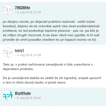
7982884e
::
4. avg 2018, 21:04
po dizajnu morda, po dejanski prakticni realnosti - solid rocket
boosterji, dejstvo da do columbie sploh niso dosti problematizirali
problema, ko led poskoduje toplotne ploscice - pac ne. pa bilo je
se milijon drugih moznosti, ki se sicer nikoli niso zgodile, ki bi tudi
privedle do smrti posadke (medtem ko pri kapsuli recimo ne bi).
tony1
::
4. avg 2018, 21:28
Tako je, v praksi načrtovana zanesljivost ni bila uresničena v
dejanskem produktu.
Da je zanesljivost slabša so vedeli že ob izgradnji, ampak opozoril
o tem ni nihče dovolj visoko ni jemal resno.
BigWhale
::
5. avg 2018, 09:42