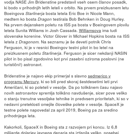
vodja NASE Jim Bridenstine predstavil vseh osem članov posadk,
ki bodo v prihodnjih letih leteli v orbito. Na prvem preizkusnem letu
Boeingova
bosta letela Eric Boe in Nicole Mann,
Starlinerja
medtem ko bosta
testirala Bob Behnken in Doug Hurley.
Dragon
Na prvem dejanskem poletu na ISS pa bosta v Boeingovem plovilu
letela Sunita Williams in Josh Cassada.
Williamsova
ima tudi
slovenske korenine. Victor Glover in Michael Hopkins bosta na ISS
letela z
. Na seznamu je še deveti potnik Chris
Dragonom
Ferguson, ki je v resnici Boeingov testni pilot in bo letel na
preizkusnem poletu
. Ferguson je sicer nekdanji NASIN
Starlinerja
pilot in bo pisal zgodovino kot prvi zasebni oziroma poslovni (ne
turistični!) astronavt.
Bridenstine je najavo ekip primerjal s slavno
sedmerico v
programu Mercury
, ki so bili pred skoraj šestdesetimi leti prvi
Američani, ki so poleteli v vesolje. Da po tolikšnem času najavo
novih astronavtov spremlja tolikšno navdušenje, sicer pove veliko
o stanju trenutne vesoljske tehnike in predvsem prioritetah, ki so v
nedavni preteklosti omejile človeške polete v vesolje. SpaceX je
testne polete napovedal za april 2019, Boeing pa za sredino
prihodnjega leta.
Kakorkoli, SpaceX in Boeing sta z razvojem pri koncu. Iz 6,8
milijarde dolarjev javnega denarja sta iztisnila veliko, posebej