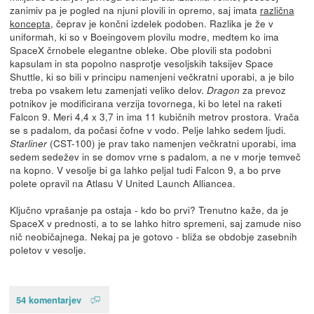
zanimiv pa je pogled na njuni plovili in opremo, saj imata
različna
koncepta
, čeprav je končni izdelek podoben. Razlika je že v
uniformah, ki so v Boeingovem plovilu modre, medtem ko ima
SpaceX črnobele elegantne obleke. Obe plovili sta podobni
kapsulam in sta popolno nasprotje vesoljskih taksijev Space
Shuttle, ki so bili v principu namenjeni večkratni uporabi, a je bilo
treba po vsakem letu zamenjati veliko delov.
za prevoz
Dragon
potnikov je modificirana verzija tovornega, ki bo letel na raketi
Falcon 9. Meri 4,4 x 3,7 in ima 11 kubičnih metrov prostora. Vrača
se s padalom, da počasi čofne v vodo. Pelje lahko sedem ljudi.
(CST-100) je prav tako namenjen večkratni uporabi, ima
Starliner
sedem sedežev in se domov vrne s padalom, a ne v morje temveč
na kopno. V vesolje bi ga lahko peljal tudi Falcon 9, a bo prve
polete opravil na Atlasu V United Launch Alliancea.
Ključno vprašanje pa ostaja - kdo bo prvi? Trenutno kaže, da je
SpaceX v prednosti, a to se lahko hitro spremeni, saj zamude niso
nič neobičajnega. Nekaj pa je gotovo - bliža se obdobje zasebnih
poletov v vesolje.
54 komentarjev