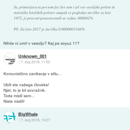
Ja, primerjava ni povsem fer, ker sem vzel vse vesoljske polete in
statistiko letalskih poletov ampak ce pogledas stevilko za leto
1972, je procent ponesrecenih se vedno .000042%
PS: Za leto 2017 je stevilka 0.0000003166%.
Nihče ni umrl v vesolju? Kaj pa soyuz 11?
Unknown_001
::
7. avg 2018, 11:52
Komunistično zanikanje v stilu...
Ubili ste našega človeka!
Njet, to je bil sovražnik.
Toda mislil sem...
Niste mislili!
BigWhale
::
7. avg 2018, 14:27