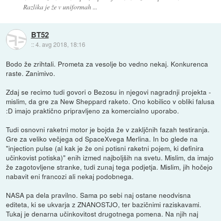
Razlika je že v uniformah ...
BT52
::
4. avg 2018, 18:16
Bodo že zrihtali. Prometa za vesolje bo vedno nekaj. Konkurenca
raste. Zanimivo.
Zdaj se recimo tudi govori o Bezosu in njegovi nagradnji projekta -
mislim, da gre za New Sheppard raketo. Ono kobilico v obliki falusa
:D imajo praktično pripravljeno za komercialno uporabo.
Tudi osnovni raketni motor je bojda že v zakljčnih fazah testiranja.
Gre za veliko večjega od SpaceXvega Merlina. In bo glede na
"injection pulse (al kak je že oni potisni raketni pojem, ki definira
učinkovist potiska)" enih izmed najboljših na svetu. Mislim, da imajo
že zagotovljene stranke, tudi zunaj tega podjetja. Mislim, jih hočejo
nabavit eni francozi ali nekaj podobnega.
NASA pa dela pravilno. Sama po sebi naj ostane neodvisna
editeta, ki se ukvarja z ZNANOSTJO, ter bazičnimi raziskavami.
Tukaj je denarna učinkovitost drugotnega pomena. Na njih naj