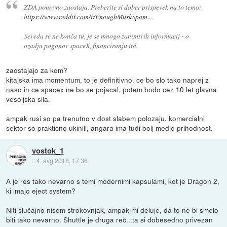
ZDA ponovno zaostaja. Preberite si dober prispevek na to temo:
https://www.reddit.com/r/EnoughMuskSpam...
Seveda se ne konča tu, je se mnogo zanimivih informacij - o
ozadju pogonov spaceX, financiranju itd.
zaostajajo za kom?
kitajska ima momentum, to je definitivno. ce bo slo tako naprej z
naso in ce spacex ne bo se pojacal, potem bodo cez 10 let glavna
vesoljska sila.
ampak rusi so pa trenutno v dost slabem polozaju. komercialni
sektor so prakticno ukinili, angara ima tudi bolj medlo prihodnost.
vostok_1
::
4. avg 2018, 17:36
A je res tako nevarno s temi modernimi kapsulami, kot je Dragon 2,
ki imajo eject system?
Niti slučajno nisem strokovnjak, ampak mi deluje, da to ne bi smelo
biti tako nevarno. Shuttle je druga reč...ta si dobesedno privezan