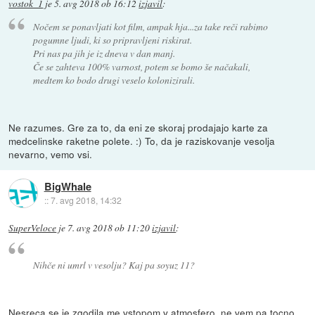
vostok_1
je
5. avg 2018 ob 16:12
izjavil
:
Nočem se ponavljati kot film, ampak hja...za take reči rabimo
pogumne ljudi, ki so pripravljeni riskirat.
Pri nas pa jih je iz dneva v dan manj.
Če se zahteva 100% varnost, potem se bomo še načakali,
medtem ko bodo drugi veselo kolonizirali.
Ne razumes. Gre za to, da eni ze skoraj prodajajo karte za
medcelinske raketne polete. :) To, da je raziskovanje vesolja
nevarno, vemo vsi.
BigWhale
::
7. avg 2018, 14:32
SuperVeloce
je
7. avg 2018 ob 11:20
izjavil
:
Nihče ni umrl v vesolju? Kaj pa soyuz 11?
Nesreca se je zgodila me vstopom v atmosfero, ne vem pa tocno