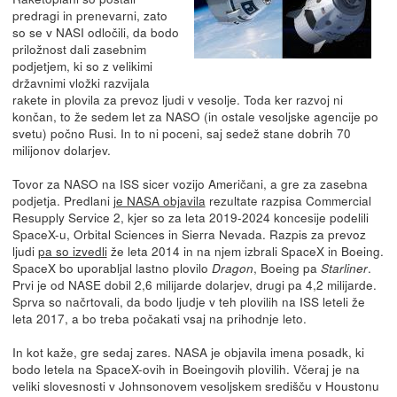
predragi in prenevarni, zato
so se v NASI odločili, da bodo
priložnost dali zasebnim
podjetjem, ki so z velikimi
državnimi vložki razvijala
rakete in plovila za prevoz ljudi v vesolje. Toda ker razvoj ni
končan, to že sedem let za NASO (in ostale vesoljske agencije po
svetu) počno Rusi. In to ni poceni, saj sedež stane dobrih 70
milijonov dolarjev.
Tovor za NASO na ISS sicer vozijo Američani, a gre za zasebna
podjetja. Predlani
je NASA objavila
rezultate razpisa Commercial
Resupply Service 2, kjer so za leta 2019-2024 koncesije podelili
SpaceX-u, Orbital Sciences in Sierra Nevada. Razpis za prevoz
ljudi
pa so izvedli
že leta 2014 in na njem izbrali SpaceX in Boeing.
SpaceX bo uporabljal lastno plovilo
, Boeing pa
.
Dragon
Starliner
Prvi je od NASE dobil 2,6 milijarde dolarjev, drugi pa 4,2 milijarde.
Sprva so načrtovali, da bodo ljudje v teh plovilih na ISS leteli že
leta 2017, a bo treba počakati vsaj na prihodnje leto.
In kot kaže, gre sedaj zares. NASA je objavila imena posadk, ki
bodo letela na SpaceX-ovih in Boeingovih plovilih. Včeraj je na
veliki slovesnosti v Johnsonovem vesoljskem središču v Houstonu