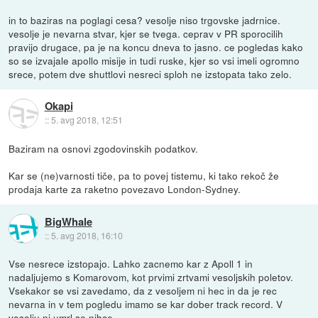
in to baziras na poglagi cesa? vesolje niso trgovske jadrnice.
vesolje je nevarna stvar, kjer se tvega. ceprav v PR sporocilih
pravijo drugace, pa je na koncu dneva to jasno. ce pogledas kako
so se izvajale apollo misije in tudi ruske, kjer so vsi imeli ogromno
srece, potem dve shuttlovi nesreci sploh ne izstopata tako zelo.
Okapi
::
5. avg 2018, 12:51
Baziram na osnovi zgodovinskih podatkov.
Kar se (ne)varnosti tiče, pa to povej tistemu, ki tako rekoč že
prodaja karte za raketno povezavo London-Sydney.
BigWhale
::
5. avg 2018, 16:10
Vse nesrece izstopajo. Lahko zacnemo kar z Apoll 1 in
nadaljujemo s Komarovom, kot prvimi zrtvami vesoljskih poletov.
Vsekakor se vsi zavedamo, da z vesoljem ni hec in da je rec
nevarna in v tem pogledu imamo se kar dober track record. V
vesolju ni umrl se nihce.