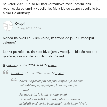
na kateri visini. Ce so bili nad karmanovo mejo, potem lahk
recemo, da so umrli v vesolju, ja. Meja kje se zacne vesolje je tko
al tko zlo arbitrary. :)
Okapi
::
7. avg 2018, 14:52
Menda na okoli 150+ km višine, kozmonavte je ubil "vesoljski
vakuum".
Lahko pa rečemo, da med bivanjem v vesolju ni bilo še nobene
nesreče, vse so bile ob vzletu ali pristanku.
BigWhale
je
7. avg 2018 ob 14:27
izjavil
:
vostok_1
je
5. avg 2018 ob 16:12
izjavil
:
Nočem se ponavljati kot film, ampak hja...za take
reči rabimo pogumne ljudi, ki so pripravljeni
riskirat.
Pri nas pa jih je iz dneva v dan manj.
Če se zahteva 100% varnost, potem se bomo še
načakali, medtem ko bodo drugi veselo kolonizirali.