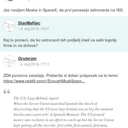
Jaz navijam Muska in SpaceX, da prvi ponesejo astronavta na ISS.
StarMafijec
::
4. avg 2018, 16:51
Kaj to pomeni, da bo astronavti teh podjetij imeli na sebi logotip
firme in ne države?
Gruterzer
::
4. avg 2018, 17:11
ZDA ponovno zaostaja. Preberite si dober prispevek na to temo:
https://www.reddit.com/r/EnoughMuskSpam...
The U.S. Lags Behind, Again!
When the Soviet Union launched Sputnik the shock of
discovering that the US now lags behind was so big the moment
has become a proverb: A Sputnik Moment. The US poured
money into rocketry in an effort to catch up but the Soviet Union
kept getting all the records: first orbit, first animal, first man,