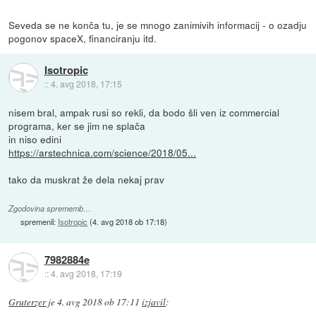
Seveda se ne konča tu, je se mnogo zanimivih informacij - o ozadju
pogonov spaceX, financiranju itd.
Isotropic
::
4. avg 2018, 17:15
nisem bral, ampak rusi so rekli, da bodo šli ven iz commercial
programa, ker se jim ne splača
in niso edini
https://arstechnica.com/science/2018/05...
tako da muskrat že dela nekaj prav
Zgodovina sprememb…
spremenil:
Isotropic
(
4. avg 2018 ob 17:18
)
7982884e
::
4. avg 2018, 17:19
Gruterzer
je
4. avg 2018 ob 17:11
izjavil
: