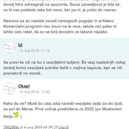
dovolj hitro odreagirali na opozorila. Sama zanesljivost je bila ok,
ce bi vse potekalo tako kot mora, ker pa ni, je prislo do nesrec.
Nesrece pa so nastale zaradi nemogocih pogojev in pritiskov.
Komercialni programi niso imuni na te rece, takole cez palec bi
lahko celo rekel, da so se bolj dovzetni za taksne napake.
Izi
::
5. avg 2018, 11:14
Se pravi še nič ne bo z vesoljskimi ladjami. Še vsaj naslednjih nekaj
stoletij bomo vesoljske potnike tlačili v majhne kapsule, kjer se niti
premakniti ne moreš.
Okapi
::
5. avg 2018, 11:40
Kako da ne? Musk bo zdaj zdaj naredil vesoljsko ladjo za sto ljudi,
za pot do Marsa. Prva vožnja predvidena za 2022 (po Muskovem
štetju
).
7982884e
je
4. avg 2018 ob 19:25
izjavil
: