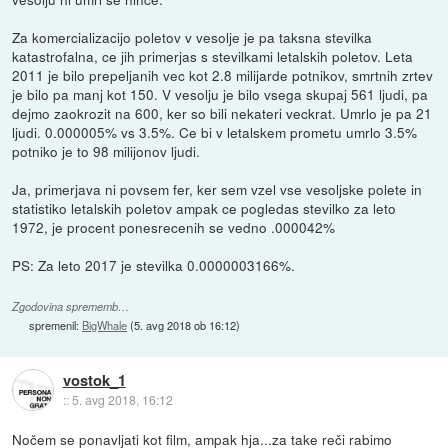
Za komercializacijo poletov v vesolje je pa taksna stevilka
katastrofalna, ce jih primerjas s stevilkami letalskih poletov. Leta
2011 je bilo prepeljanih vec kot 2.8 milijarde potnikov, smrtnih zrtev
je bilo pa manj kot 150. V vesolju je bilo vsega skupaj 561 ljudi, pa
dejmo zaokrozit na 600, ker so bili nekateri veckrat. Umrlo je pa 21
ljudi. 0.000005% vs 3.5%. Ce bi v letalskem prometu umrlo 3.5%
potniko je to 98 milijonov ljudi.
Ja, primerjava ni povsem fer, ker sem vzel vse vesoljske polete in
statistiko letalskih poletov ampak ce pogledas stevilko za leto
1972, je procent ponesrecenih se vedno .000042%
PS: Za leto 2017 je stevilka 0.0000003166%.
Zgodovina sprememb…
spremenil:
BigWhale
(
5. avg 2018 ob 16:12
)
vostok_1
::
5. avg 2018, 16:12
Nočem se ponavljati kot film, ampak hja...za take reči rabimo