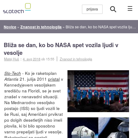
☰
Novice
»
Znanost in tehnologija
»
Bliža se dan, ko bo NASA spet vozila ljudi v vesolje
Bliža se dan, ko bo NASA spet vozila ljudi v
vesolje
Matej Huš
::
4. avg 2018
ob 15:55
Znanost in tehnologija
- Ko je raketoplan
Slo-Tech
21. julija 2011
pristal
v
Atlantis
Kennedyjevem vesoljskem
središču na Floridi, se je svet
znašel v nenavadni situaciji.
Na Mednarodno vesoljsko
postajo (ISS) so ljudi vozili le
še Rusi, saj Američani prvikrat
po dolgih desetletjih niso imeli
plovila, ki bi bilo sposobno
varno prepeljati ljudi v vesolje.
Raketoplani so postali