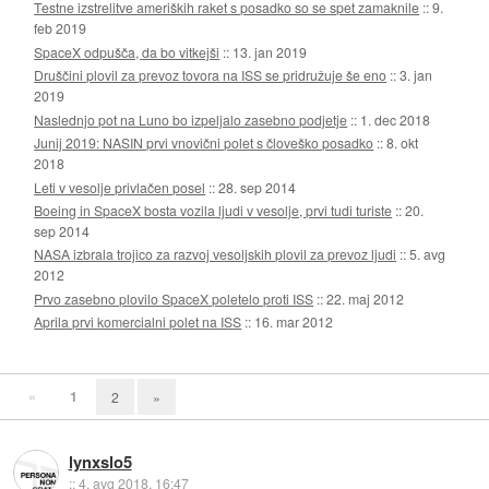
Testne izstrelitve ameriških raket s posadko so se spet zamaknile
::
9.
feb 2019
SpaceX odpušča, da bo vitkejši
::
13. jan 2019
Druščini plovil za prevoz tovora na ISS se pridružuje še eno
::
3. jan
2019
Naslednjo pot na Luno bo izpeljalo zasebno podjetje
::
1. dec 2018
Junij 2019: NASIN prvi vnovični polet s človeško posadko
::
8. okt
2018
Leti v vesolje privlačen posel
::
28. sep 2014
Boeing in SpaceX bosta vozila ljudi v vesolje, prvi tudi turiste
::
20.
sep 2014
NASA izbrala trojico za razvoj vesoljskih plovil za prevoz ljudi
::
5. avg
2012
Prvo zasebno plovilo SpaceX poletelo proti ISS
::
22. maj 2012
Aprila prvi komercialni polet na ISS
::
16. mar 2012
«
1
2
»
lynxslo5
::
4. avg 2018, 16:47