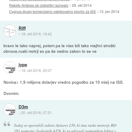
Raketo Antares ob izstrelitvi razneslo
::
29. okt 2014
Cygnus drugo komercialno oskrbovalno plovilo za ISS
::
13. jan 2014
Riff
::
18. okt 2016, 19:42
bravo le tako naprej, potem pa le niso bili tako majhni stroški
obnoce,ruski motrji so pa še vedno zakon to se ve
jype
::
18. okt 2016, 20:07
Novica> 1,9 milijona dolarjev vredno pogodbo za 10 misij na ISS.
Dvomim.
D3m
::
20. okt 2016, 07:21
Sedaj so uporabili raketo Antares 230, ki ima ruske motorje RD-
181 namesto zloglasnih AJ26, ki so odigrali pomemben faktor v