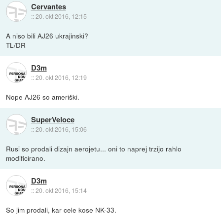
Cervantes
::
20. okt 2016, 12:15
A niso bili AJ26 ukrajinski?
TL/DR
D3m
::
20. okt 2016, 12:19
Nope AJ26 so ameriški.
SuperVeloce
::
20. okt 2016, 15:06
Rusi so prodali dizajn aerojetu... oni to naprej trzijo rahlo
modificirano.
D3m
::
20. okt 2016, 15:14
So jim prodali, kar cele kose NK-33.