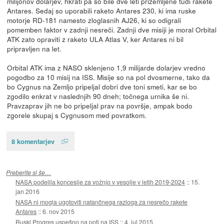
milijonov dolarjev, hkrati pa so bile dve leti prizemljene tudi rakete
Antares. Sedaj so uporabili raketo Antares 230, ki ima ruske
motorje RD-181 namesto zloglasnih AJ26, ki so odigrali
pomemben faktor v zadnji nesreči. Zadnji dve misiji je moral Orbital
ATK zato opraviti z raketo ULA Atlas V, ker Antares ni bil
pripravljen na let.
Orbital ATK ima z NASO sklenjeno 1,9 milijarde dolarjev vredno
pogodbo za 10 misij na ISS. Misije so na pol dvosmerne, tako da
bo Cygnus na Zemljo pripeljal dobri dve toni smeti, kar se bo
zgodilo enkrat v naslednjih 90 dneh; točnega urnika še ni.
Pravzaprav jih ne bo pripeljal prav na površje, ampak bodo
zgorele skupaj s Cygnusom med povratkom.
8 komentarjev
Preberite si še…
NASA podelila koncesije za vožnjo v vesolje v letih 2019-2024
::
15.
jan 2016
NASA ni mogla ugotoviti natančnega razloga za nesrečo rakete
Antares
::
6. nov 2015
Ruski Progres uspešno na poti na ISS
::
4. jul 2015