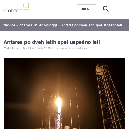
☰
Novice
»
Znanost in tehnologija
»
Antares po dveh letih spet uspešno leti
Antares po dveh letih spet uspešno leti
Matej Huš
::
18. okt 2016
ob 19:39
Znanost in tehnologija