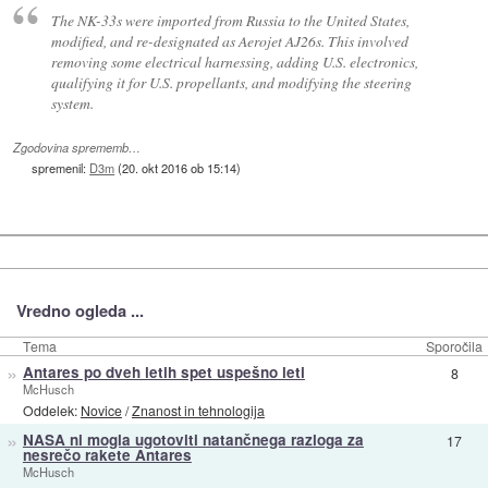
The NK-33s were imported from Russia to the United States,
modified, and re-designated as Aerojet AJ26s. This involved
removing some electrical harnessing, adding U.S. electronics,
qualifying it for U.S. propellants, and modifying the steering
system.
Zgodovina sprememb…
spremenil:
D3m
(
20. okt 2016 ob 15:14
)
Vredno ogleda ...
Tema
Sporočila
»
Antares po dveh letih spet uspešno leti
8
McHusch
Oddelek:
Novice
/
Znanost in tehnologija
»
NASA ni mogla ugotoviti natančnega razloga za
17
nesrečo rakete Antares
McHusch