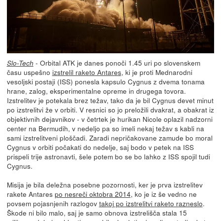
- Orbital ATK je danes ponoči 1.45 uri po slovenskem
Slo-Tech
času uspešno
izstrelil raketo Antares
, ki je proti Mednarodni
vesoljski postaji (ISS) ponesla kapsulo Cygnus z dvema tonama
hrane, zalog, eksperimentalne opreme in drugega tovora.
Izstrelitev je potekala brez težav, tako da je bil Cygnus devet minut
po izstrelitvi že v orbiti. V resnici so jo preložili dvakrat, a obakrat iz
objektivnih dejavnikov - v četrtek je hurikan Nicole oplazil nadzorni
center na Bermudih, v nedeljo pa so imeli nekaj težav s kabli na
sami izstrelitveni ploščadi. Zaradi nepričakovane zamude bo moral
Cygnus v orbiti počakati do nedelje, saj bodo v petek na ISS
prispeli trije astronavti, šele potem bo se bo lahko z ISS spojil tudi
Cygnus.
Misija je bila deležna posebne pozornosti, ker je prva izstrelitev
rakete Antares
po nesreči oktobra 2014
, ko je iz še vedno ne
povsem pojasnjenih razlogov
takoj po izstrelitvi raketo razneslo
.
Škode ni bilo malo, saj je samo obnova izstrelišča stala 15