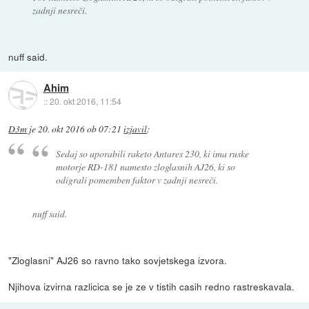
zadnji nesreči.
nuff said.
Ahim
::
20. okt 2016, 11:54
D3m
je
20. okt 2016 ob 07:21
izjavil
:
Sedaj so uporabili raketo Antares 230, ki ima ruske
motorje RD-181 namesto zloglasnih AJ26, ki so
odigrali pomemben faktor v zadnji nesreči.
nuff said.
"Zloglasni" AJ26 so ravno tako sovjetskega izvora.
Njihova izvirna razlicica se je ze v tistih casih redno rastreskavala.