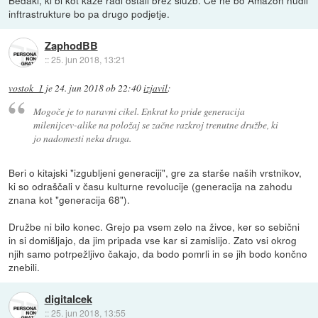
inftrastrukture bo pa drugo podjetje.
ZaphodBB
::
25. jun 2018, 13:21
vostok_1
je
24. jun 2018 ob 22:40
izjavil
:
Mogoče je to naravni cikel. Enkrat ko pride generacija
milenijcev-alike na položaj se začne razkroj trenutne družbe, ki
jo nadomesti neka druga.
Beri o kitajski "izgubljeni generaciji", gre za starše naših vrstnikov,
ki so odraščali v času kulturne revolucije (generacija na zahodu
znana kot "generacija 68").
Družbe ni bilo konec. Grejo pa vsem zelo na živce, ker so sebični
in si domišljajo, da jim pripada vse kar si zamislijo. Zato vsi okrog
njih samo potrpežljivo čakajo, da bodo pomrli in se jih bodo končno
znebili.
digitalcek
::
25. jun 2018, 13:55