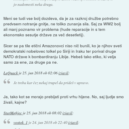
jo nadomesti neka druga.
Meni se tudi vse bolj dozdeva, da je za razkroj družbe potrebno
predvsem notranje gnitje, ne toliko zunanja sila. Saj za WW2 bolj
ali manj poznamo vir problema (hude reparacije in s tem
ekonomsko sesutje države za več desetletij).
Sicer se pa tile etični Amazonovci niso nič bunili, ko je njihov sveti
demokratski nobelovec tolkel po Siriji in Iraku ter porival druge
NATO države k bombardiranju Libije. Hebeš tako etiko, ki velja
samo za ene, za druge pa ne.
LeQuack
je
25. jun 2018 ob 02:06
izjavil
:
Je treba kar čez nekaj trupel da prideš v upravo.
Ja, tako kot se morajo prebijati proti vrhu hijene. No, saj ljudje smo
živali, kajne?
StarMafijec
je
25. jun 2018 ob 08:02
izjavil
:
vostok_1
je
24. jun 2018 ob 22:40
izjavil
: