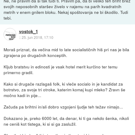
Ne, ne pravim da si tak tudi ti. Pravim pa, da bi veliko teh briht brez
svojih neposobnih staršev živelo v najemu na parih kvadratnih
metrih v enem gnilem bloku. Nekaj spoštovanja ne bi škodilo. Tudi
tebi.
vostok_1
::
25. jun 2018, 17:10
Moraš priznat, da večina mid to late socialističnih hiš pri nas je bila
zgrajena po drugačnih konceptih.
Kljub bratstvu in edinosti je vsak hotel merit kurčino ter temu
primerno gradil.
Kako si drugače razlagaš folk, ki vleče socialo in je kandidat za
botrstvo, za svoje tri otroke, katerim komaj kupi mleko? Zravn še
močno kadi in pije...
Začuda pa brihtni in/ali dobro vzgojeni ljudje teh težav nimajo...
Dokazano je, preko 6000 let, da denar, ki ti ga nekdo šenka, nikoli
ne ceniš kot tistega, ki si si ga zaslužil.