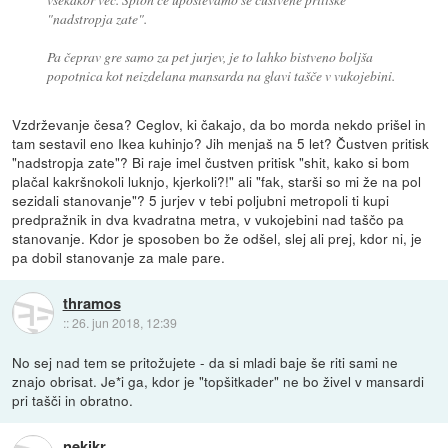
"nadstropja zate".
Pa čeprav gre samo za pet jurjev, je to lahko bistveno boljša
popotnica kot neizdelana mansarda na glavi tašče v vukojebini.
Vzdrževanje česa? Ceglov, ki čakajo, da bo morda nekdo prišel in
tam sestavil eno Ikea kuhinjo? Jih menjaš na 5 let? Čustven pritisk
"nadstropja zate"? Bi raje imel čustven pritisk "shit, kako si bom
plačal kakršnokoli luknjo, kjerkoli?!" ali "fak, starši so mi že na pol
sezidali stanovanje"? 5 jurjev v tebi poljubni metropoli ti kupi
predpražnik in dva kvadratna metra, v vukojebini nad taščo pa
stanovanje. Kdor je sposoben bo že odšel, slej ali prej, kdor ni, je
pa dobil stanovanje za male pare.
thramos
::
26. jun 2018, 12:39
No sej nad tem se pritožujete - da si mladi baje še riti sami ne
znajo obrisat. Je*i ga, kdor je "topšitkader" ne bo živel v mansardi
pri tašči in obratno.
nekikr