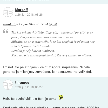
Markoff
::
26. jun 2018, 08:26
vostok_1
je
25. jun 2018 ob 17:34
izjavil
:
Tko kot pri anarhistih/antifajevcih, v odsotnosti poveljstva, se
poveljstvo formira na osnovi naravnih zakonov.
Milenijci so prva generacija, ki so bili vzgajani že od malih nog
v takih "progresivnih" vodah.
Rezultat je self-hate in nihilizem.
Kako se bo ta ekpseriment končal, i'm very excited to witness.
I'm not. Se pa strinjam v celoti z zgoraj napisanim. Ni cela
generacija milenijcev zavožena, le nesorazmerno velik del.
thramos
::
26. jun 2018, 08:27
Heh, šele zdaj vidim, o čem je tema.
Stari prdci pizdijo nad mladino ... tema stara vsaj nekaj 1000 let.