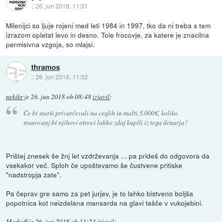
::
26. jun 2018, 11:31
Milenijci so ljuje rojeni med leti 1984 in 1997, tko da ni treba s tem
izrazom opletat levo in desno. Tole frocovje, za katere je znacilna
permisivna vzgoja, so mlajsi.
thramos
::
26. jun 2018, 11:32
nekikr
je
26. jun 2018 ob 08:48
izjavil
:
Če bi starši privarčevali na ceglih in malti 5.000€, koliko
stanovanj bi njihovi otroci lahko zdaj kupili iz tega denarja?
Prištej znesek še žnj let vzdrževanja ... pa prideš do odgovora da
vsekakor več. Sploh če upoštevamo še čustvene pritiske
"nadstropja zate".
Pa čeprav gre samo za pet jurjev, je to lahko bistveno boljša
popotnica kot neizdelana mansarda na glavi tašče v vukojebini.
Markoff
je
26. jun 2018 ob 11:23
izjavil
: