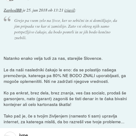
ZaphodBB
je
25. jun 2018 ob 13:21
izjavil
:
Grejo pa vsem zelo na živce, ker so sebični in si domišljajo, da
jim pripada vse kar si zamislijo. Zato vsi okrog njih samo
potrpežljivo čakajo, da bodo pomrli in se jih bodo končno
znebili.
Natanko enako velja tudi za nas, starejše Slovence.
Le da naši nasledniki čakajo le eno: da se polastijo našega
premoženja, katerega pa 80% NE BODO ZNALI uporabljaati, ga
mogoče oplemenititi. Niti ne zadržati njegove vrednosti.
Ko pa enkrat, brez dela, brez znanja, ves čas socialc, prodaš še
garsonjero, nato (garant) zagoniš še tisti denar in te čaka bivalni
kontejner ali celo kartonasta škatla!
Tako pač je, če s tvojim življenjem (namesto ti sam) upravlja
internet, za katerega misliš, da bo razrešil vse tvoje probleme...
jype