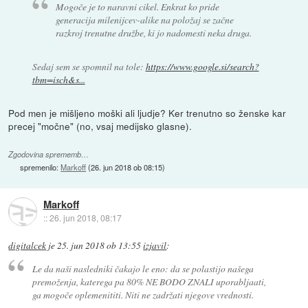
Mogoče je to naravni cikel. Enkrat ko pride
generacija milenijcev-alike na položaj se začne
razkroj trenutne družbe, ki jo nadomesti neka druga.
Sedaj sem se spomnil na tole:
https://www.google.si/search?
tbm=isch&s...
Pod men je mišljeno moški ali ljudje? Ker trenutno so ženske kar
precej "močne" (no, vsaj medijsko glasne).
Zgodovina sprememb…
spremenilo:
Markoff
(
26. jun 2018 ob 08:15
)
Markoff
::
26. jun 2018, 08:17
digitalcek
je
25. jun 2018 ob 13:55
izjavil
:
Le da naši nasledniki čakajo le eno: da se polastijo našega
premoženja, katerega pa 80% NE BODO ZNALI uporabljaati,
ga mogoče oplemenititi. Niti ne zadržati njegove vrednosti.