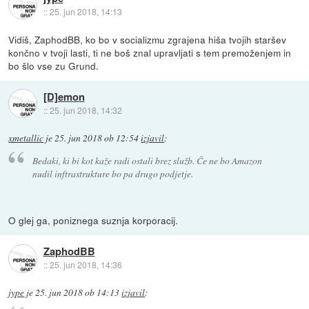
::
25. jun 2018, 14:13
Vidiš, ZaphodBB, ko bo v socializmu zgrajena hiša tvojih staršev
končno v tvoji lasti, ti ne boš znal upravljati s tem premoženjem in
bo šlo vse zu Grund.
[D]emon
::
25. jun 2018, 14:32
xmetallic
je
25. jun 2018 ob 12:54
izjavil
:
Bedaki, ki bi kot kaže radi ostali brez služb. Če ne bo Amazon
nudil inftrastrukture bo pa drugo podjetje.
O glej ga, poniznega suznja korporacij.
ZaphodBB
::
25. jun 2018, 14:36
jype
je
25. jun 2018 ob 14:13
izjavil
: