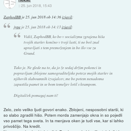
::
25. jun 2018, 15:43
ZaphodBB
je
25. jun 2018 ob 14:36
izjavil
:
jype
je
25. jun 2018 ob 14:13
izjavil
:
Vidiš, ZaphodBB, ko bo v socializmu zgrajena hiša
tvojih staršev končno v tvoji lasti, ti ne boš znal
upravljati s tem premoženjem in bo šlo vse zu
Grund.
Tako je. Ne glede na to, da jo že sedaj držim pokonci in
popravljam zblojene samograditeljske poteze mojih staršev in
njihovih slaboumnih izvajalcev, me bo potem nenadoma
zapustila pamet in se bom temeljev lotil s krampom.
Digitalček pomagaj nam ti!
Zelo, zelo veliko ljudi govori enako. Zblojeni, nesposobni starši, ki
so slabo zgradili hišo. Potem morda zamenjajo okna in so pojedli
vso pamet tega sveta. In ta menjava oken je tudi vse, kar si lahko
privoščijo. Na kredit.