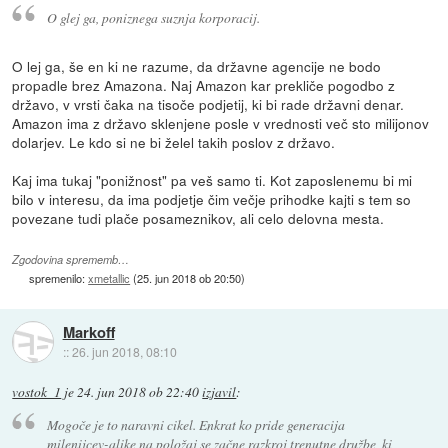
O glej ga, poniznega suznja korporacij.
O lej ga, še en ki ne razume, da državne agencije ne bodo
propadle brez Amazona. Naj Amazon kar prekliče pogodbo z
državo, v vrsti čaka na tisoče podjetij, ki bi rade državni denar.
Amazon ima z državo sklenjene posle v vrednosti več sto milijonov
dolarjev. Le kdo si ne bi želel takih poslov z državo.
Kaj ima tukaj "ponižnost" pa veš samo ti. Kot zaposlenemu bi mi
bilo v interesu, da ima podjetje čim večje prihodke kajti s tem so
povezane tudi plače posameznikov, ali celo delovna mesta.
Zgodovina sprememb…
spremenilo:
xmetallic
(
25. jun 2018 ob 20:50
)
Markoff
::
26. jun 2018, 08:10
vostok_1
je
24. jun 2018 ob 22:40
izjavil
:
Mogoče je to naravni cikel. Enkrat ko pride generacija
milenijcev-alike na položaj se začne razkroj trenutne družbe, ki