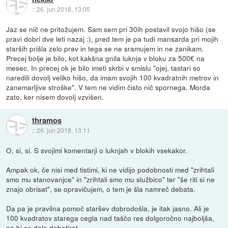
::
26. jun 2018, 13:05
Jaz se nič ne pritožujem. Sam sem pri 30ih postavil svojo hišo (se
pravi dobri dve leti nazaj :), pred tem je pa tudi mansarda pri mojih
starših prišla zelo prav in tega se ne sramujem in ne zanikam.
Precej bolje je bilo, kot kakšna gnila luknja v bloku za 500€ na
mesec. In precej ok je bilo imeti skrbi v smislu "ojej, tastari so
naredili dovolj veliko hišo, da imam svojih 100 kvadratnih metrov in
zanemarljive stroške". V tem ne vidim čisto nič spornega. Morda
zato, ker nisem dovolj vzvišen.
thramos
::
26. jun 2018, 13:11
O, si, si. S svojimi komentarji o luknjah v blokih vsekakor.
Ampak ok, če nisi med tistimi, ki ne vidijo podobnosti med "zrihtali
smo mu stanovanjce" in "zrihtali smo mu službico" ter "še riti si ne
znajo obrisat", se opravičujem, o tem je šla namreč debata.
Da pa je pravilna pomoč staršev dobrodošla, je itak jasno. Ali je
100 kvadratov starega cegla nad taščo res dolgoročno najboljša,
pa bi se dalo debatirat.