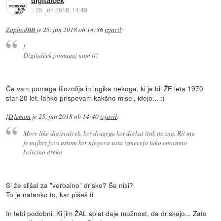
digitalcek
::
25. jun 2018, 14:49
ZaphodBB
je
25. jun 2018 ob 14:36
izjavil
:
[
Digitalček pomagaj nam ti!
Če vam pomaga filozofija in logika nekoga, ki je bil ŽE leta 1970
star 20 let, lahko prispevam kakšno misel, idejo... :)
[D]emon
je
25. jun 2018 ob 14:40
izjavil
:
More like digisralcek, ker drugega kot drekat itak ne zna. Rit mu
je najbrz fovs ustom ker njegova usta izmecejo tako enormno
kolicino dreka.
Si že slišal za "verbalno" drisko? Še nisi?
To je natanko to, kar pišeš ti.
In tebi podobni. Ki jim ŽAL splet daje možnost, da driskajo... Zato