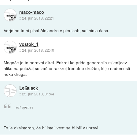
maco-maco
::
24. jun 2018, 22:21
Verjetno to ni pisal Alejandro v plenicah, saj nima časa.
vostok_1
::
24. jun 2018, 22:40
Mogoče je to naravni cikel. Enkrat ko pride generacija milenijcev-
alike na položaj se začne razkroj trenutne družbe, ki jo nadomesti
neka druga.
LeQuack
::
25. jun 2018, 01:44
vest uprave
To je oksimoron, če bi imeli vest ne bi bili v upravi.