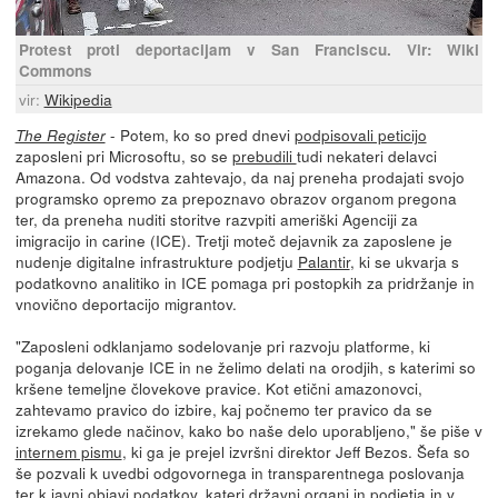
Protest proti deportacijam v San Franciscu. Vir: Wiki
Commons
vir:
Wikipedia
- Potem, ko so pred dnevi
podpisovali peticijo
The Register
zaposleni pri Microsoftu, so se
prebudili
tudi nekateri delavci
Amazona. Od vodstva zahtevajo, da naj preneha prodajati svojo
programsko opremo za prepoznavo obrazov organom pregona
ter, da preneha nuditi storitve razvpiti ameriški Agenciji za
imigracijo in carine (ICE). Tretji moteč dejavnik za zaposlene je
nudenje digitalne infrastrukture podjetju
Palantir
, ki se ukvarja s
podatkovno analitiko in ICE pomaga pri postopkih za pridržanje in
vnovično deportacijo migrantov.
"Zaposleni odklanjamo sodelovanje pri razvoju platforme, ki
poganja delovanje ICE in ne želimo delati na orodjih, s katerimi so
kršene temeljne človekove pravice. Kot etični amazonovci,
zahtevamo pravico do izbire, kaj počnemo ter pravico da se
izrekamo glede načinov, kako bo naše delo uporabljeno," še piše v
internem pismu
, ki ga je prejel izvršni direktor Jeff Bezos. Šefa so
še pozvali k uvedbi odgovornega in transparentnega poslovanja
ter k javni objavi podatkov, kateri državni organi in podjetja in v