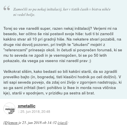
Zamočili so pa nekaj inštalacij, ker v tistih časih v bistvu nihče
ni vedel bolje.
Torej so vse naredili super, razen nekaj inštalacij? Verjemi mi na
besedo, ker očitno še nisi postavil svoje hiše: tudi ti bi zamočil
kakšno stvar ali 10 pri gradnji hiše. Na nekatere stvari pozabiš, na
druge nisi dovolj pozoren, pri tretjih te "izkušeni" mojstri z
"referencami" prinesejo okoli. In četudi si povprečen forumaš, ki se
mu to seveda ne zgodi in je vsemogočen, bi se po 50 letih
pokazalo, da vsega pa vseeno nisi naredil prav ;)
Velikokrat slišim, kako bedasti so bili kakšni starši, da so zgradili
preveliko bajto (in, bognedaj, tisti klasični hodnik po celi dolžini). V
isti sapi seveda povejo, da zdaj oni živijo v zgornjem nadstropju, ki
so ga sami zrihtali (beri: pohištvo iz Ikee in morda nova vtičnica
kje), starši v spodnjem, v prizidku pa sestra ali brat.
xmetallic
::
25. jun 2018, 20:48
[D]emon
je
25. jun 2018 ob 14:32
izjavil
: