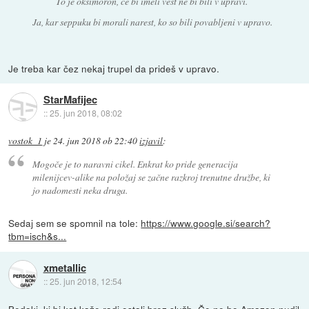
To je oksimoron, če bi imeli vest ne bi bili v upravi.
Ja, kar seppuku bi morali narest, ko so bili povabljeni v upravo.
Je treba kar čez nekaj trupel da prideš v upravo.
StarMafijec
::
25. jun 2018, 08:02
vostok_1
je
24. jun 2018 ob 22:40
izjavil
:
Mogoče je to naravni cikel. Enkrat ko pride generacija
milenijcev-alike na položaj se začne razkroj trenutne družbe, ki
jo nadomesti neka druga.
Sedaj sem se spomnil na tole:
https://www.google.si/search?
tbm=isch&s...
xmetallic
::
25. jun 2018, 12:54
Bedaki, ki bi kot kaže radi ostali brez služb. Če ne bo Amazon nudil