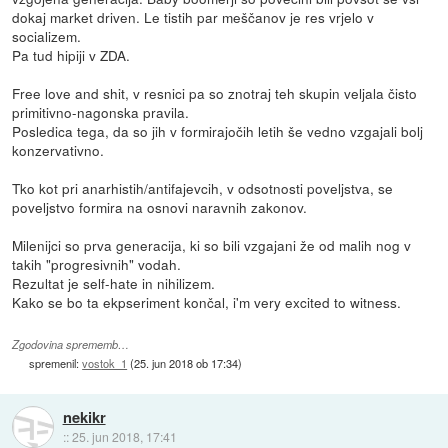
dokaj market driven. Le tistih par meščanov je res vrjelo v
socializem.
Pa tud hipiji v ZDA.
Free love and shit, v resnici pa so znotraj teh skupin veljala čisto
primitivno-nagonska pravila.
Posledica tega, da so jih v formirajočih letih še vedno vzgajali bolj
konzervativno.
Tko kot pri anarhistih/antifajevcih, v odsotnosti poveljstva, se
poveljstvo formira na osnovi naravnih zakonov.
Milenijci so prva generacija, ki so bili vzgajani že od malih nog v
takih "progresivnih" vodah.
Rezultat je self-hate in nihilizem.
Kako se bo ta ekpseriment končal, i'm very excited to witness.
Zgodovina sprememb…
spremenil:
vostok_1
(
25. jun 2018 ob 17:34
)
nekikr
::
25. jun 2018, 17:41