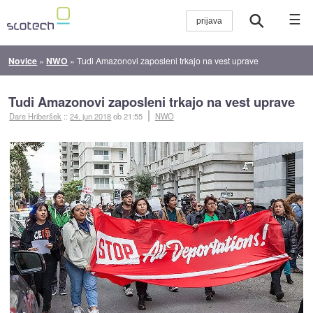
☰
Novice
»
NWO
»
Tudi Amazonovi zaposleni trkajo na vest uprave
Tudi Amazonovi zaposleni trkajo na vest uprave
Dare Hriberšek
::
24. jun 2018
ob 21:55
NWO