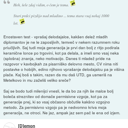
Heh, šele zdaj vidim, o čem je tema.
Stari prdci pizdijo nad mladino ... tema stara vsaj nekaj 1000
let.
Enostaven test - vprašaj delodajalce, kakšen delež mladih
diplomantov je ne le zaposljivih, temveč v nekem razumnem roku
priučljivih. Saj tudi moja generacija je prvi dan bolj z ritjo podirala
keramične lonce po trgovini, kot pa delala, a imeli smo vsaj neka
(splošna) znanja, neko motivacijo. Danes ti mladež pride na
razgovor v kavbojkah za pisarniško delovno mesto, CV nima niti
postavke o hobijih, edino njihovo vprašanje delodajalcu pa je višina
plače. Kaj boš s takim, razen da mu daš UTD, ga usmeriš na
Metelkovo in mu zaželiš veliko sreče?
Saj se bodo tudi milenijci vnesli, le da bo za njih še malce bolj
boleča streznitev od domače permisivne vzgoje, kot pa za
generacije prej, ki so vsaj občasno občutile kakšno vzgojno
metodo. Za permisivno vzgojo pa je nedvomno kriva moja
generacija, ne otroci. Ne jaz, ampak jaz sem pač le ena od izjem.
[D]emon