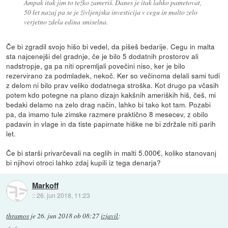
Ampak itak jim to težko zameriš. Danes je itak lahko pametovat,
50 let nazaj pa se je življenjska investicija v cegu in malto zelo
verjetno zdela edina smiselna.
Če bi zgradil svojo hišo bi vedel, da pišeš bedarije. Cegu in malta
sta najcenejši del gradnje, če je bilo 5 dodatnih prostorov ali
nadstropje, ga pa niti opremljali povečini niso, ker je bilo
rezervirano za podmladek, nekoč. Ker so večinoma delali sami tudi
z delom ni bilo prav veliko dodatnega stroška. Kot drugo pa včasih
potem kdo potegne na plano dizajn kakšnih ameriških hiš, češ, mi
bedaki delamo na zelo drag način, lahko bi tako kot tam. Pozabi
pa, da imamo tule zimske razmere praktično 8 mesecev, z obilo
padavin in vlage in da tiste papirnate hiške ne bi zdržale niti parih
let.
Če bi starši privarčevali na ceglih in malti 5.000€, koliko stanovanj
bi njihovi otroci lahko zdaj kupili iz tega denarja?
Markoff
::
26. jun 2018, 11:23
thramos
je
26. jun 2018 ob 08:27
izjavil
: