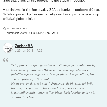
Glue that binds all this together is the stupid in people.
V socializmu je tito šenkaval, v ZDA pa banke, z podporo države.
Skratka, povsot kjer se nespametno šenkava, po začetni evforiji
pričakuj globoko krizo.
Zgodovina sprememb…
spremenil:
vostok_1
(
25. jun 2018 ob 17:11
)
ZaphodBB
::
25. jun 2018, 17:22
Zelo, zelo veliko ljudi govori enako. Zblojeni, nesposobni starši,
ki so slabo zgradili hišo. Potem morda zamenjajo okna in so
pojedli vso pamet tega sveta. In ta menjava oken je tudi vse, kar
si lahko privoščijo. Na kredit.
Ne, ne pravim da si tak tudi ti. Pravim pa, da bi veliko teh briht
brez svojih neposobnih staršev živelo v najemu na parih
kvadratnih metrih v enem gnilem bloku. Nekaj spoštovanja ne bi
škodilo. Tudi tebi.