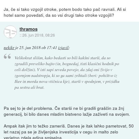
Ja, če si tako vzgojil otroke, potem bodo tako pač ravnali. Ali si
hotel samo povedati, da so vsi drugi tako otroke vzgojili?
thramos
::
26. jun 2018, 08:26
nekikr
je
25. jun 2018 ob 17:41
izjavil
:
Velikokrat slišim, kako bedasti so bili kakšni starši, da so
zgradili preveliko bajto (in, bognedaj, tisti klasični hodnik po
celi dolžini). V isti sapi seveda povejo, da zdaj oni živijo v
zgornjem nadstropju, ki so ga sami zrihtali (beri: pohištvo iz
Ikee in morda nova vtičnica kje), starši v spodnjem, v prizidku
pa sestra ali brat.
Pa sej to je del problema. Če starši ne bi gradili graščin za žnj
generacij, bi bilo danes mladim bistveno lažje zaživeti na svojem.
Ampak itak jim to težko zameriš. Danes je itak lahko pametovat, 50
let nazaj pa se je življenjska investicija v cegu in malto zelo
verjetno zdela edina smiselna.