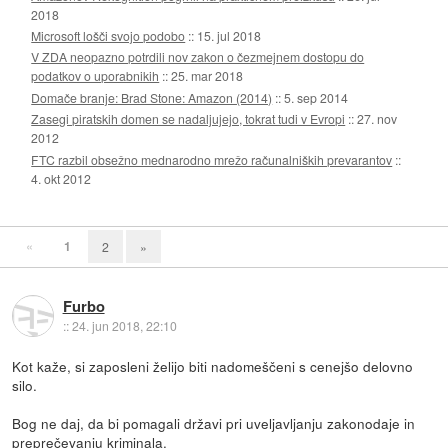
2018
Microsoft lošči svojo podobo
::
15. jul 2018
V ZDA neopazno potrdili nov zakon o čezmejnem dostopu do
podatkov o uporabnikih
::
25. mar 2018
Domače branje: Brad Stone: Amazon (2014)
::
5. sep 2014
Zasegi piratskih domen se nadaljujejo, tokrat tudi v Evropi
::
27. nov
2012
FTC razbil obsežno mednarodno mrežo računalniških prevarantov
::
4. okt 2012
«
1
2
»
Furbo
::
24. jun 2018, 22:10
Kot kaže, si zaposleni želijo biti nadomeščeni s cenejšo delovno
silo.
Bog ne daj, da bi pomagali državi pri uveljavljanju zakonodaje in
preprečevanju kriminala.