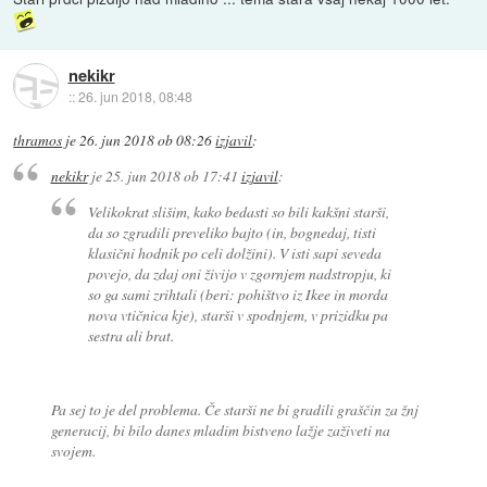
nekikr
::
26. jun 2018, 08:48
thramos
je
26. jun 2018 ob 08:26
izjavil
:
nekikr
je
25. jun 2018 ob 17:41
izjavil
:
Velikokrat slišim, kako bedasti so bili kakšni starši,
da so zgradili preveliko bajto (in, bognedaj, tisti
klasični hodnik po celi dolžini). V isti sapi seveda
povejo, da zdaj oni živijo v zgornjem nadstropju, ki
so ga sami zrihtali (beri: pohištvo iz Ikee in morda
nova vtičnica kje), starši v spodnjem, v prizidku pa
sestra ali brat.
Pa sej to je del problema. Če starši ne bi gradili graščin za žnj
generacij, bi bilo danes mladim bistveno lažje zaživeti na
svojem.