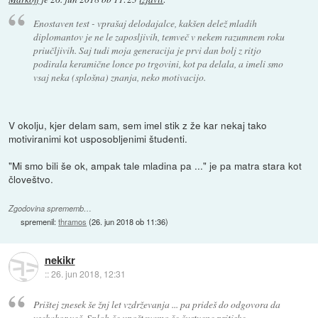
Enostaven test - vprašaj delodajalce, kakšen delež mladih
diplomantov je ne le zaposljivih, temveč v nekem razumnem roku
priučljivih. Saj tudi moja generacija je prvi dan bolj z ritjo
podirala keramične lonce po trgovini, kot pa delala, a imeli smo
vsaj neka (splošna) znanja, neko motivacijo.
V okolju, kjer delam sam, sem imel stik z že kar nekaj tako
motiviranimi kot usposobljenimi študenti.
"Mi smo bili še ok, ampak tale mladina pa ..." je pa matra stara kot
človeštvo.
Zgodovina sprememb…
spremenil:
thramos
(
26. jun 2018 ob 11:36
)
nekikr
::
26. jun 2018, 12:31
Prištej znesek še žnj let vzdrževanja ... pa prideš do odgovora da
vsekakor več. Sploh če upoštevamo še čustvene pritiske