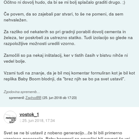
Očitno ni dovolj hudo, da bi se mi bolj splačalo graditi drugo. ;)
Če povem, da so zajebali par stvari, to še ne pomeni, da sem
nehvaležen.
Za razliko od nekaterih so pri gradnji porabili dovolj cementa in
železa, ter poskrbeli za ustrezno statiko. Tudi izolacijo so glede na
razpoložljive možnosti uredili vzorno.
Zamočili so pa nekaj inštalacij, ker v tistih časih v bistvu nihče ni
vedel bolje.
Vzami tudi na znanje, da je bil moj komentar formuliran kot je bil kot
replika Baby Boom blodnji, da "brez njih se bo pa svet ustavil".
Zgodovina sprememb…
spremenil:
ZaphodBB
(
25. jun 2018 ob 17:23
)
vostok_1
::
25. jun 2018, 17:34
Svet se ne bi ustavil z nobeno generacijo...če bi bili primerno
vzgojena generacija. Baby boomerji so povečini bili povsot še vsi