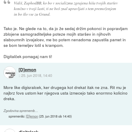
Vidiš, ZaphodBB, ko bo v socializmu zgrajena hiša tvojih staršev
končno v tvoji lasti, ti ne boš znal upravljati s tem premoženjem
in bo šlo vse zu Grund.
Tako je. Ne glede na to, da jo že sedaj držim pokonci in popravljam
zblojene samograditeljske poteze mojih staršev in njihovih
slaboumnih izvajalcev, me bo potem nenadoma zapustila pamet in
se bom temeljev lotil s krampom.
Digitalček pomagaj nam ti!
[D]emon
::
25. jun 2018, 14:40
More like digisralcek, ker drugega kot drekat itak ne zna. Rit mu je
najbrz fovs ustom ker njegova usta izmecejo tako enormno kolicino
dreka.
Zgodovina sprememb…
spremenilo:
[D]emon
(
25. jun 2018 ob 14:40
)