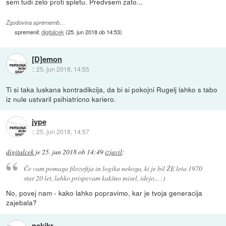
sem tudi zelo proti spletu. Predvsem zato...
Zgodovina sprememb…
spremenil:
digitalcek
(
25. jun 2018 ob 14:53
)
[D]emon
::
25. jun 2018, 14:55
Ti si taka luskana kontradikcija, da bi si pokojni Rugelj lahko s tabo
iz nule ustvaril psihiatricno kariero.
jype
::
25. jun 2018, 14:57
digitalcek
je
25. jun 2018 ob 14:49
izjavil
:
Če vam pomaga filozofija in logika nekoga, ki je bil ŽE leta 1970
star 20 let, lahko prispevam kakšno misel, idejo... :)
No, povej nam - kako lahko popravimo, kar je tvoja generacija
zajebala?
nekikr