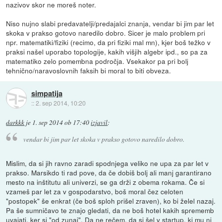
nazivov skor ne moreš noter.
Niso nujno slabi predavatelji/predajalci znanja, vendar bi jim par let
skoka v prakso gotovo naredilo dobro. Sicer je malo problem pri
npr. matematiki/fiziki (recimo, da pri fiziki mal mn), kjer boš težko v
praksi našel uporabo topologije, kakih višjih algebr ipd., so pa za
matematiko zelo pomembna področja. Vsekakor pa pri bolj
tehnično/naravoslovnih faksih bi moral to biti obveza.
simpatija
::
2. sep 2014, 10:20
darkkk
je
1. sep 2014 ob 17:40
izjavil
:
vendar bi jim par let skoka v prakso gotovo naredilo dobro.
Mislim, da si jih ravno zaradi spodnjega veliko ne upa za par let v
prakso. Marsikdo ti rad pove, da če dobiš bolj ali manj garantirano
mesto na inštitutu ali univerzi, se ga drži z obema rokama. Če si
vzameš par let za v gospodarstvo, boš moral čez celoten
"postopek" še enkrat (če boš sploh prišel zraven), ko bi želel nazaj.
Pa še sumničavo te znajo gledati, da ne boš hotel kakih sprememb
uvajati, ker si "od zunaj". Da ne rečem, da si šel v startup, ki mu ni