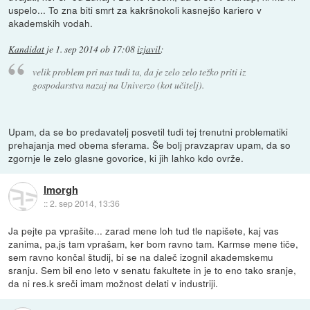
uspelo... To zna biti smrt za kakršnokoli kasnejšo kariero v
akademskih vodah.
Kandidat
je
1. sep 2014 ob 17:08
izjavil
:
velik problem pri nas tudi ta, da je zelo zelo težko priti iz
gospodarstva nazaj na Univerzo (kot učitelj).
Upam, da se bo predavatelj posvetil tudi tej trenutni problematiki
prehajanja med obema sferama. Še bolj pravzaprav upam, da so
zgornje le zelo glasne govorice, ki jih lahko kdo ovrže.
lmorgh
::
2. sep 2014, 13:36
Ja pejte pa vprašite... zarad mene loh tud tle napišete, kaj vas
zanima, pa,js tam vprašam, ker bom ravno tam. Karmse mene tiče,
sem ravno končal študij, bi se na daleč izognil akademskemu
sranju. Sem bil eno leto v senatu fakultete in je to eno tako sranje,
da ni res.k sreči imam možnost delati v industriji.