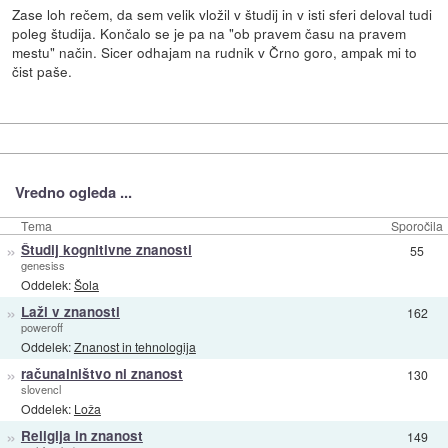
Zase loh rečem, da sem velik vložil v študij in v isti sferi deloval tudi
poleg študija. Končalo se je pa na "ob pravem času na pravem
mestu" način. Sicer odhajam na rudnik v Črno goro, ampak mi to
čist paše.
Vredno ogleda ...
Tema
Sporočila
»
Študij kognitivne znanosti
55
genesiss
Oddelek:
Šola
»
Laži v znanosti
162
poweroff
Oddelek:
Znanost in tehnologija
»
računalništvo ni znanost
130
slovencl
Oddelek:
Loža
»
Religija in znanost
149