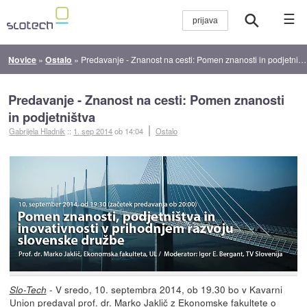
☰
Novice
»
Ostalo
»
Predavanje - Znanost na cesti: Pomen znanosti in podjetništva
Predavanje - Znanost na cesti: Pomen znanosti
in podjetništva
Gabrijela Hladnik
::
1. sep 2014
ob 14:04
Ostalo
- V sredo, 10. septembra 2014, ob 19.30 bo v Kavarni
Slo-Tech
Union predaval prof. dr. Marko Jaklič z Ekonomske fakultete o