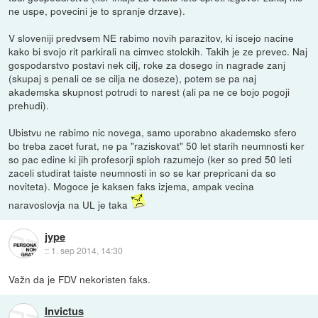
ne uspe, povecini je to spranje drzave).
V sloveniji predvsem NE rabimo novih parazitov, ki iscejo nacine
kako bi svojo rit parkirali na cimvec stolckih. Takih je ze prevec. Naj
gospodarstvo postavi nek cilj, roke za dosego in nagrade zanj
(skupaj s penali ce se cilja ne doseze), potem se pa naj
akademska skupnost potrudi to narest (ali pa ne ce bojo pogoji
prehudi).
Ubistvu ne rabimo nic novega, samo uporabno akademsko sfero
bo treba zacet furat, ne pa "raziskovat" 50 let starih neumnosti ker
so pac edine ki jih profesorji sploh razumejo (ker so pred 50 leti
zaceli studirat taiste neumnosti in so se kar prepricani da so
noviteta). Mogoce je kaksen faks izjema, ampak vecina
naravoslovja na UL je taka
jype
::
1. sep 2014, 14:30
Važn da je FDV nekoristen faks.
Invictus