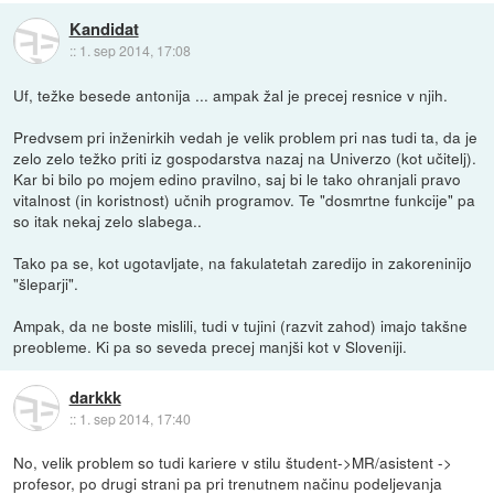
Kandidat
::
1. sep 2014, 17:08
Uf, težke besede antonija ... ampak žal je precej resnice v njih.
Predvsem pri inženirkih vedah je velik problem pri nas tudi ta, da je
zelo zelo težko priti iz gospodarstva nazaj na Univerzo (kot učitelj).
Kar bi bilo po mojem edino pravilno, saj bi le tako ohranjali pravo
vitalnost (in koristnost) učnih programov. Te "dosmrtne funkcije" pa
so itak nekaj zelo slabega..
Tako pa se, kot ugotavljate, na fakulatetah zaredijo in zakoreninijo
"šleparji".
Ampak, da ne boste mislili, tudi v tujini (razvit zahod) imajo takšne
preobleme. Ki pa so seveda precej manjši kot v Sloveniji.
darkkk
::
1. sep 2014, 17:40
No, velik problem so tudi kariere v stilu študent->MR/asistent ->
profesor, po drugi strani pa pri trenutnem načinu podeljevanja