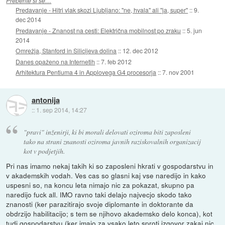
Preberite si še…
Predavanje - Hitri vlak skozi Ljubljano: "ne, hvala" ali "ja, super"
::
9.
dec 2014
Predavanje - Znanost na cesti: Električna mobilnost po zraku
::
5. jun
2014
Omrežja, Stanford in Silicijeva dolina
::
12. dec 2012
Danes opaženo na Internetih
::
7. feb 2012
Arhitektura Pentiuma 4 in Applovega G4 procesorja
::
7. nov 2001
antonija
::
1. sep 2014, 14:27
"pravi" inženirji, ki bi morali delovati oziroma biti zaposleni
tako na strani znanosti oziroma javnih raziskovalnih organizacij
kot v podjetjih.
Pri nas imamo nekaj takih ki so zaposleni hkrati v gospodarstvu in
v akademskih vodah. Ves cas so glasni kaj vse naredijo in kako
uspesni so, na koncu leta nimajo nic za pokazat, skupno pa
naredijo fuck all. IMO ravno taki delajo najvecjo skodo tako
znanosti (ker parazitirajo svoje diplomante in doktorante da
obdrzijo habilitacijo; s tem se njihovo akademsko delo konca), kot
tudi gospodarstvu (ker imajo za vsako leto sproti izgovor zakaj nic