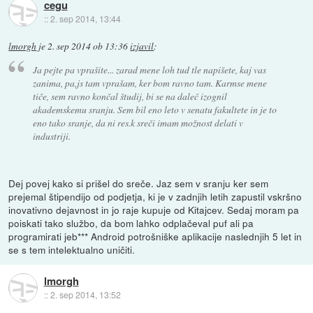
cegu
::
2. sep 2014, 13:44
lmorgh
je
2. sep 2014 ob 13:36
izjavil
:
Ja pejte pa vprašite... zarad mene loh tud tle napišete, kaj vas
zanima, pa,js tam vprašam, ker bom ravno tam. Karmse mene
tiče, sem ravno končal študij, bi se na daleč izognil
akademskemu sranju. Sem bil eno leto v senatu fakultete in je to
eno tako sranje, da ni res.k sreči imam možnost delati v
industriji.
Dej povej kako si prišel do sreče. Jaz sem v sranju ker sem
prejemal štipendijo od podjetja, ki je v zadnjih letih zapustil vskršno
inovativno dejavnost in jo raje kupuje od Kitajcev. Sedaj moram pa
poiskati tako službo, da bom lahko odplačeval puf ali pa
programirati jeb*** Android potrošniške aplikacije naslednjih 5 let in
se s tem intelektualno uničiti.
lmorgh
::
2. sep 2014, 13:52