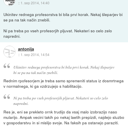
::
1. sep 2014, 14:40
Ukinitev rednega profesorstva bi bila prvi korak. Nekaj šleparjev bi
se pa na tak način znebili.
Ni pa treba po vseh profesorjih pljuvat. Nekateri so celo zelo
napredni.
antonija
::
1. sep 2014, 14:54
Ukinitev rednega profesorstva bi bila prvi korak. Nekaj šleparjev
bi se pa na tak način znebili.
Rednim rpofesorjem je treba samo spremeniti status iz dosmrtnega
v normalnega, ki ga vzdrzujejo s habilitacijo.
Ni pa treba po vseh profesorjih pljuvat. Nekateri so celo zelo
napredni.
Res je, eni se prekleto ornk trudijo da vsaj malo izobrazijo naso
mularijo. Ampak vecini takih po nekaj laetih prepizdi, najdejo sluzbo
v gospodarstvu in si mislijo svoje. Na faksih pa ostanejo paraziti.