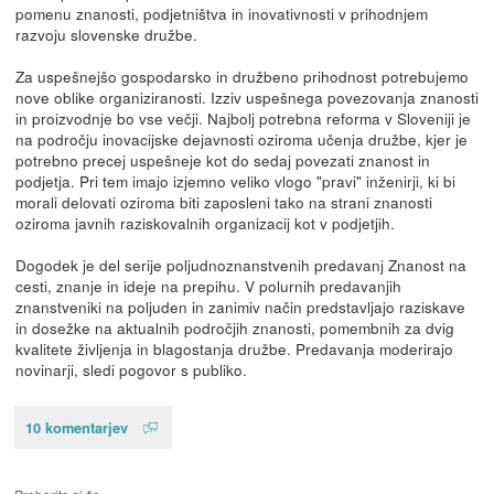
pomenu znanosti, podjetništva in inovativnosti v prihodnjem
razvoju slovenske družbe.
Za uspešnejšo gospodarsko in družbeno prihodnost potrebujemo
nove oblike organiziranosti. Izziv uspešnega povezovanja znanosti
in proizvodnje bo vse večji. Najbolj potrebna reforma v Sloveniji je
na področju inovacijske dejavnosti oziroma učenja družbe, kjer je
potrebno precej uspešneje kot do sedaj povezati znanost in
podjetja. Pri tem imajo izjemno veliko vlogo "pravi" inženirji, ki bi
morali delovati oziroma biti zaposleni tako na strani znanosti
oziroma javnih raziskovalnih organizacij kot v podjetjih.
Dogodek je del serije poljudnoznanstvenih predavanj Znanost na
cesti, znanje in ideje na prepihu. V polurnih predavanjih
znanstveniki na poljuden in zanimiv način predstavljajo raziskave
in dosežke na aktualnih področjih znanosti, pomembnih za dvig
kvalitete življenja in blagostanja družbe. Predavanja moderirajo
novinarji, sledi pogovor s publiko.
10 komentarjev