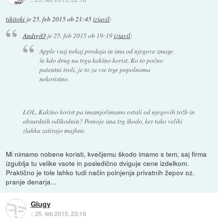
tikitoki
je
25. feb 2015 ob 21:45
izjavil
:
AndrejO
je
25. feb 2015 ob 19:19
izjavil
:
Apple vsaj nekaj prodaja in ima od njegove zmage
še kdo drug na trgu kakšno korist. Ko to počno
patentni troli, je to za vse trge popolnoma
nekoristno.
LOL. Kakšno korist pa imamjo/imamo ostali od njegovih tožb in
absurdnih odškodnin? Pomoje ima trg škodo, ker tako veliki
zlahka zatirajo majhne.
Mi nimamo nobene koristi, kvečjemu škodo imamo s tem, saj firma
izgublja tu velike vsote in posledično dviguje cene izdelkom.
Praktično je tole lahko tudi način polnjenja privatnih žepov oz.
pranje denarja...
Glugy
::
25. feb 2015, 23:19