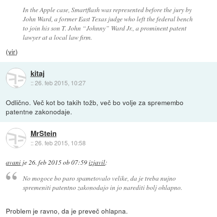
In the Apple case, Smartflash was represented before the jury by
John Ward, a former East Texas judge who left the federal bench
to join his son T. John “Johnny” Ward Jr., a prominent patent
lawyer at a local law firm.
(
vir
)
kitaj
::
26. feb 2015, 10:27
Odlično. Več kot bo takih tožb, več bo volje za spremembo
patentne zakonodaje.
MrStein
::
26. feb 2015, 10:58
avani
je
26. feb 2015 ob 07:59
izjavil
:
No mogoce bo paro spametovalo velike, da je treba nujno
spremeniti patentno zakonodajo in jo narediti bolj ohlapno.
Problem je ravno, da je preveč ohlapna.