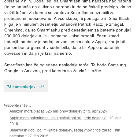
opisane v njih. Dodali so, da Smartflash nima nadzora nad patenti
(to se nanaša na aktivno uporabo) in da so čakali predolgo, da so
vložili tožbo. Za konec so zahtevo Smartflasha označili za
pretirano in neosnovano. A vse skupaj ni pomagalo in Smartflash,
ki ga je v minulem desetletju ustanovil Patrick Racz, je zmagal.
Omenimo, da so Smartflashu pred desetletjem za patente ponujali
200.000 dolarjev, a jih - pametno - niso prodali. Eden izmed
tedanjih snubcev je sedaj na vodilnem mestu v Applu, kar je bil
pomemben argument v sodni bitki, da je bil Apple o patentih
obveščen in da jih je kršil namerno.
Smartflash ima že ogledane naslednje tarče. Te bodo Samsung,
Google in Amazon, proti katerim so že vložili tožbe.
73 komentarjev
Preberite si še…
Amazon mora plačati 525 milijonov dolarjev
::
13. apr 2024
Apple mora patentnemu trolu plačati pol milijarde dolarjev
::
12. apr
2018
Smartflash dobil pol milijarde dolarjev, sedaj vnovič toži zaradi istih
patentov
::
27. feb 2015