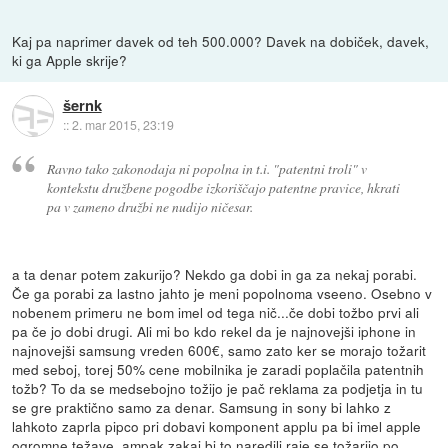
Kaj pa naprimer davek od teh 500.000? Davek na dobiček, davek,
ki ga Apple skrije?
šernk
::
2. mar 2015, 23:19
Ravno tako zakonodaja ni popolna in t.i. "patentni troli" v
kontekstu družbene pogodbe izkoriščajo patentne pravice, hkrati
pa v zameno družbi ne nudijo ničesar.
a ta denar potem zakurijo? Nekdo ga dobi in ga za nekaj porabi.
Če ga porabi za lastno jahto je meni popolnoma vseeno. Osebno v
nobenem primeru ne bom imel od tega nič...če dobi tožbo prvi ali
pa če jo dobi drugi. Ali mi bo kdo rekel da je najnovejši iphone in
najnovejši samsung vreden 600€, samo zato ker se morajo tožarit
med seboj, torej 50% cene mobilnika je zaradi poplačila patentnih
tožb? To da se medsebojno tožijo je pač reklama za podjetja in tu
se gre praktično samo za denar. Samsung in sony bi lahko z
lahkoto zaprla pipco pri dobavi komponent applu pa bi imel apple
ogromne težave, ampak zakaj bi to naredili raje se tožarijo po