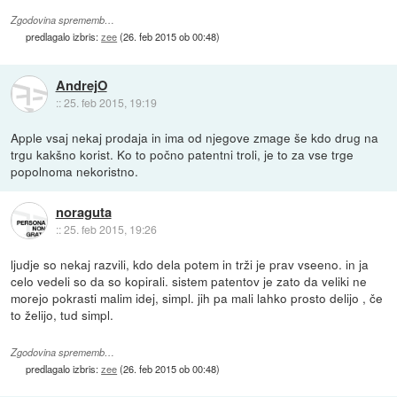
Zgodovina sprememb…
predlagalo izbris:
zee
(
26. feb 2015 ob 00:48
)
AndrejO
::
25. feb 2015, 19:19
Apple vsaj nekaj prodaja in ima od njegove zmage še kdo drug na
trgu kakšno korist. Ko to počno patentni troli, je to za vse trge
popolnoma nekoristno.
noraguta
::
25. feb 2015, 19:26
ljudje so nekaj razvili, kdo dela potem in trži je prav vseeno. in ja
celo vedeli so da so kopirali. sistem patentov je zato da veliki ne
morejo pokrasti malim idej, simpl. jih pa mali lahko prosto delijo , če
to želijo, tud simpl.
Zgodovina sprememb…
predlagalo izbris:
zee
(
26. feb 2015 ob 00:48
)