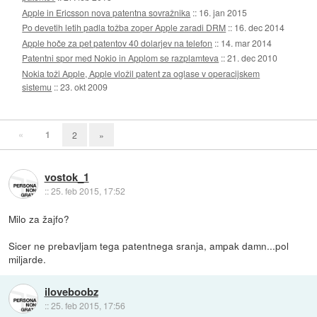
Apple in Ericsson nova patentna sovražnika
::
16. jan 2015
Po devetih letih padla tožba zoper Apple zaradi DRM
::
16. dec 2014
Apple hoče za pet patentov 40 dolarjev na telefon
::
14. mar 2014
Patentni spor med Nokio in Applom se razplamteva
::
21. dec 2010
Nokia toži Apple, Apple vložil patent za oglase v operacijskem
sistemu
::
23. okt 2009
«
1
2
»
vostok_1
::
25. feb 2015, 17:52
Milo za žajfo?
Sicer ne prebavljam tega patentnega sranja, ampak damn...pol
miljarde.
iloveboobz
::
25. feb 2015, 17:56