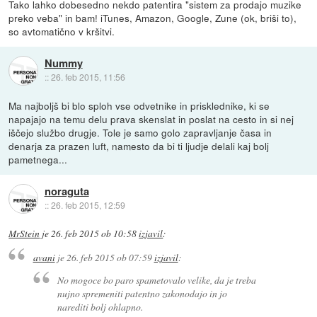
Tako lahko dobesedno nekdo patentira "sistem za prodajo muzike
preko veba" in bam! iTunes, Amazon, Google, Zune (ok, briši to),
so avtomatično v kršitvi.
Nummy
::
26. feb 2015, 11:56
Ma najboljš bi blo sploh vse odvetnike in prisklednike, ki se
napajajo na temu delu prava skenslat in poslat na cesto in si nej
iščejo službo drugje. Tole je samo golo zapravljanje časa in
denarja za prazen luft, namesto da bi ti ljudje delali kaj bolj
pametnega...
noraguta
::
26. feb 2015, 12:59
MrStein
je
26. feb 2015 ob 10:58
izjavil
:
avani
je
26. feb 2015 ob 07:59
izjavil
:
No mogoce bo paro spametovalo velike, da je treba
nujno spremeniti patentno zakonodajo in jo
narediti bolj ohlapno.