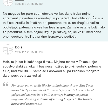
::
26. feb 2015, 07:59
No mogoce bo paro spametovalo velike, da je treba nujno
spremeniti patentno zakonodajo in jo narediti bolj ohlapno. Žal s je
ta čisto izročila in imaš na eni patentne trolle, an drugi pa velika
podjetja,ki patemtirajo vse kar leze in gre. Za male ostane bolj malo
za patentirat. S tem najbolj izgublja razvoj, saj se veliki med sabo
onemogočajo, trolli pa pridno izcrpavajo podjetja.
bojsi
::
26. feb 2015, 09:23
Heh, to je kot iz kakšnega filma... Majhno mesto v Texasu, kjer
sodstvo skrbi za lokalni business, tožilec je bivši sodnik, potem je
tukaj bad troll itd.... Samo še Eastwood ali pa Bronson manjkata,
da bi poskrbela za red :))
For years, patent trolls like Smartflash have chosen East Texas
towns like Tyler, the site of this week’s jury verdict, where local
judges and lawyers have built a
cottage industry
on patent
litigation,
drawing a stream of visiting lawyers to the town’s
hotels and restaurants
.