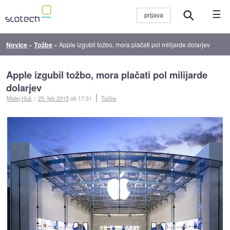
☰
Novice
»
Tožbe
»
Apple izgubil tožbo, mora plačati pol milijarde dolarjev
Apple izgubil tožbo, mora plačati pol milijarde
dolarjev
Matej Huš
::
25. feb 2015
ob 17:31
Tožbe