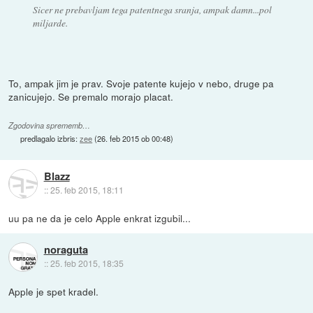
Sicer ne prebavljam tega patentnega sranja, ampak damn...pol
miljarde.
To, ampak jim je prav. Svoje patente kujejo v nebo, druge pa
zanicujejo. Se premalo morajo placat.
Zgodovina sprememb…
predlagalo izbris:
zee
(
26. feb 2015 ob 00:48
)
Blazz
::
25. feb 2015, 18:11
uu pa ne da je celo Apple enkrat izgubil...
noraguta
::
25. feb 2015, 18:35
Apple je spet kradel.