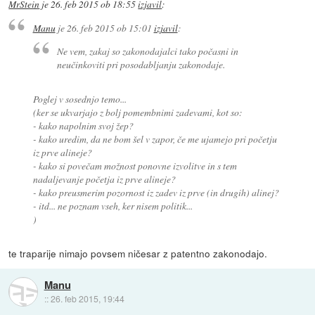
MrStein
je
26. feb 2015 ob 18:55
izjavil
:
Manu
je
26. feb 2015 ob 15:01
izjavil
:
Ne vem, zakaj so zakonodajalci tako počasni in
neučinkoviti pri posodabljanju zakonodaje.
Poglej v sosednjo temo...
(ker se ukvarjajo z bolj pomembnimi zadevami, kot so:
- kako napolnim svoj žep?
- kako uredim, da ne bom šel v zapor, če me ujamejo pri početju
iz prve alineje?
- kako si povečam možnost ponovne izvolitve in s tem
nadaljevanje početja iz prve alineje?
- kako preusmerim pozornost iz zadev iz prve (in drugih) alinej?
- itd... ne poznam vseh, ker nisem politik...
)
te traparije nimajo povsem ničesar z patentno zakonodajo.
Manu
::
26. feb 2015, 19:44