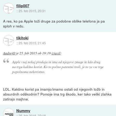
filip007
::
25. feb 2015, 20:31
A res, ko pa Apple toži druge za podobne oblike telefona ja pa
sploh v redu.
tikitoki
::
25. feb 2015, 21:45
AndrejO
je
25. feb 2015 ob 19:19
izjavil
:
Apple vsaj nekaj prodaja in ima od njegove zmage še kdo drug
na trgu kakšno korist. Ko to počno patentni troli, je to za vse trge
popolnoma nekoristno.
LOL. Kakšno korist pa imamjo/imamo ostali od njegovih tožb in
absurdnih odškodnin? Pomoje ima trg škodo, ker tako veliki zlahka
zatirajo majhne.
Nummy
::
25. feb 2015, 22:18