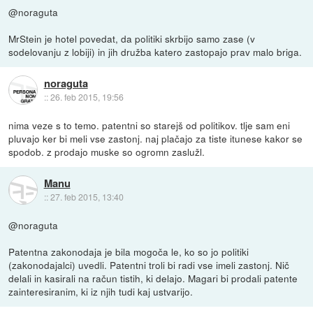
@noraguta
MrStein je hotel povedat, da politiki skrbijo samo zase (v
sodelovanju z lobiji) in jih družba katero zastopajo prav malo briga.
noraguta
::
26. feb 2015, 19:56
nima veze s to temo. patentni so starejš od politikov. tlje sam eni
pluvajo ker bi meli vse zastonj. naj plačajo za tiste itunese kakor se
spodob. z prodajo muske so ogromn zaslužl.
Manu
::
27. feb 2015, 13:40
@noraguta
Patentna zakonodaja je bila mogoča le, ko so jo politiki
(zakonodajalci) uvedli. Patentni troli bi radi vse imeli zastonj. Nič
delali in kasirali na račun tistih, ki delajo. Magari bi prodali patente
zainteresiranim, ki iz njih tudi kaj ustvarijo.