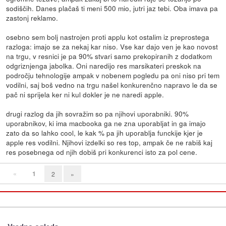
sodiščih. Danes plačaš ti meni 500 mio, jutri jaz tebi. Oba imava pa
zastonj reklamo.
osebno sem bolj nastrojen proti applu kot ostalim iz preprostega
razloga: imajo se za nekaj kar niso. Vse kar dajo ven je kao novost
na trgu, v resnici je pa 90% stvari samo prekopiranih z dodatkom
odgriznjenga jabolka. Oni naredijo res marsikateri preskok na
področju tehnologije ampak v nobenem pogledu pa oni niso pri tem
vodilni, saj boš vedno na trgu našel konkurenčno napravo le da se
pač ni sprijela ker ni kul dokler je ne naredi apple.
drugi razlog da jih sovražim so pa njihovi uporabniki. 90%
uporabnikov, ki ima macbooka ga ne zna uporabljat in ga imajo
zato da so lahko cool, le kak % pa jih uporablja funckije kjer je
apple res vodilni. Njihovi izdelki so res top, ampak če ne rabiš kaj
res posebnega od njih dobiš pri konkurenci isto za pol cene.
«
1
2
»