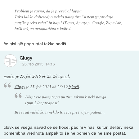
Problem je ravno, da je preveč ohlapna.
Tako lahko dobesedno nekdo patentira "sistem za prodajo
muzike preko veba" in bam! iTunes, Amazon, Google, Zune (ok,
briši to), so avtomatično v kršitvi.
če nisi nič pogruntal težko sodiš.
Glugy
::
26. feb 2015, 14:16
mailer
je
25. feb 2015 ob 23:28
izjavil
:
Glugy
je
25. feb 2015 ob 23:19
izjavil
:
Ukint vse patente pa pustit vsakmu k neki novga
izum 2 let prednosti.
Bi te rad videl, ko ti nekdo to reče pri tvojem patentu.
človk se vsega navad če se hoče. pač ni v naši kulturi delitev neka
pomembna vrednota ampak to še ne pomen da ne sme postat.