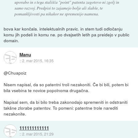
uporabo in s tega stališča "point" patenta zagotovo ni zgolj in
samo razvoj. Predpisi to zajamejo bolje ali slabše, te
pomankljivosti pa nikakor ne spremenijo namena.
bova kar končala. intelektualnih pravic. in stem tudi odločanju
komu jih podeli in komu ne. po dvajsetih letih pa preidejo v public
domain.
Manu
::
2. mar 2015, 16:35
@Chuapoiz
Nisem napisal, da so patentni troli nezakoniti. Če bi bili, potem bi
bila vsebina te novice popolnoma drugačna.
Napisal sem, da bi bilo treba zakonodajo spremeniti in odstraniti
takšne zlorabe patentov. To pomeni: patentne trole narediti
nezakonite.
111111111111
::
2. mar 2015, 21:29