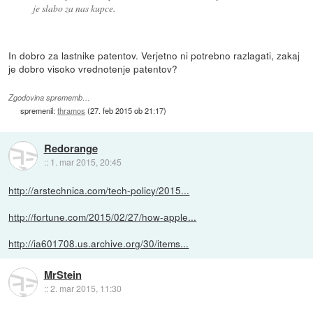
je slabo za nas kupce.
In dobro za lastnike patentov. Verjetno ni potrebno razlagati, zakaj
je dobro visoko vrednotenje patentov?
Zgodovina sprememb…
spremenil:
thramos
(
27. feb 2015 ob 21:17
)
Redorange
::
1. mar 2015, 20:45
http://arstechnica.com/tech-policy/2015...
http://fortune.com/2015/02/27/how-apple...
http://ia601708.us.archive.org/30/items...
MrStein
::
2. mar 2015, 11:30