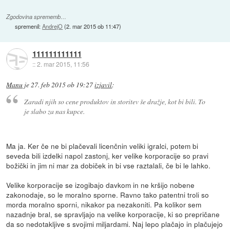
Zgodovina sprememb…
spremenil:
AndrejO
(
2. mar 2015 ob 11:47
)
111111111111
::
2. mar 2015, 11:56
Manu
je
27. feb 2015 ob 19:27
izjavil
:
Zaradi njih so cene produktov in storitev še dražje, kot bi bili. To
je slabo za nas kupce.
Ma ja. Ker če ne bi plačevali licenčnin veliki igralci, potem bi
seveda bili izdelki napol zastonj, ker velike korporacije so pravi
božički in jim ni mar za dobiček in bi vse raztalali, če bi le lahko.
Velike korporacije se izogibajo davkom in ne kršijo nobene
zakonodaje, so le moralno sporne. Ravno tako patentni troli so
morda moralno sporni, nikakor pa nezakoniti. Pa kolikor sem
nazadnje bral, se spravljajo na velike korporacije, ki so prepričane
da so nedotakljive s svojimi miljardami. Naj lepo plačajo in plačujejo