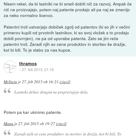
Nisem rekel, da bi lastniki ne bi smeli dobiti nič za razvoj. Ampak če
nič ne proizvajajo, potem naj patente prodajo ali pa naj se zmenijo
za neko normalno licenco.
Patentni troli ustvarjajo dobiček zgolj od patentov (ki so jih v večini
primerov kupili od prvotnih lastnikov, ki so svoj vložek s to prodajo
dobili povrnjen), ne pa od uporabe patenta. Zato se jim reče
patentni troli. Zaradi njih so cene produktov in storitev še dražje,
kot bi bili. To je slabo za nas kupce.
thramos
::
27. feb 2015, 21:16
MrStein
je
27. feb 2015 ob 16:21
izjavil
:
Lastniki delnic drugim ne preprečujejo dela.
Potem pa kar ukinimo patente.
Manu
je
27. feb 2015 ob 19:27
izjavil
:
Zaradi njih so cene produktov in storitev še dražje, kot bi bili. To