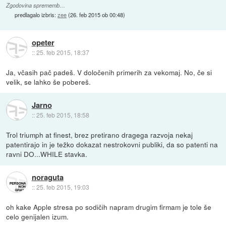
Zgodovina sprememb…
predlagalo izbris:
zee
(
26. feb 2015 ob 00:48
)
opeter
::
25. feb 2015, 18:37
Ja, včasih pač padeš. V določenih primerih za vekomaj. No, če si
velik, se lahko še pobereš.
Jarno
::
25. feb 2015, 18:58
Trol triumph at finest, brez pretirano dragega razvoja nekaj
patentirajo in je težko dokazat nestrokovni publiki, da so patenti na
ravni DO...WHILE stavka.
noraguta
::
25. feb 2015, 19:03
oh kake Apple stresa po sodičih napram drugim firmam je tole še
celo genijalen izum.