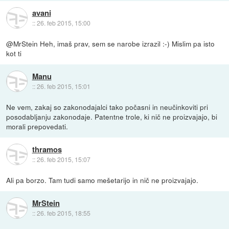
avani
::
26. feb 2015, 15:00
@MrStein Heh, imaš prav, sem se narobe izrazil :-) Mislim pa isto
kot ti
Manu
::
26. feb 2015, 15:01
Ne vem, zakaj so zakonodajalci tako počasni in neučinkoviti pri
posodabljanju zakonodaje. Patentne trole, ki nič ne proizvajajo, bi
morali prepovedati.
thramos
::
26. feb 2015, 15:07
Ali pa borzo. Tam tudi samo mešetarijo in nič ne proizvajajo.
MrStein
::
26. feb 2015, 18:55