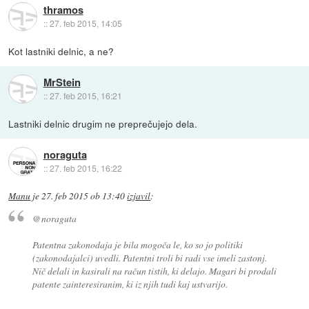
thramos
::
27. feb 2015, 14:05
Kot lastniki delnic, a ne?
MrStein
::
27. feb 2015, 16:21
Lastniki delnic drugim ne preprečujejo dela.
noraguta
::
27. feb 2015, 16:22
Manu
je
27. feb 2015 ob 13:40
izjavil
:
@noraguta
Patentna zakonodaja je bila mogoča le, ko so jo politiki
(zakonodajalci) uvedli. Patentni troli bi radi vse imeli zastonj.
Nič delali in kasirali na račun tistih, ki delajo. Magari bi prodali
patente zainteresiranim, ki iz njih tudi kaj ustvarijo.