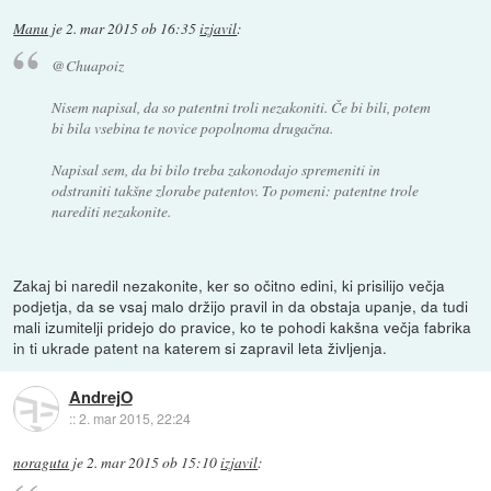
Manu
je
2. mar 2015 ob 16:35
izjavil
:
@Chuapoiz
Nisem napisal, da so patentni troli nezakoniti. Če bi bili, potem
bi bila vsebina te novice popolnoma drugačna.
Napisal sem, da bi bilo treba zakonodajo spremeniti in
odstraniti takšne zlorabe patentov. To pomeni: patentne trole
narediti nezakonite.
Zakaj bi naredil nezakonite, ker so očitno edini, ki prisilijo večja
podjetja, da se vsaj malo držijo pravil in da obstaja upanje, da tudi
mali izumitelji pridejo do pravice, ko te pohodi kakšna večja fabrika
in ti ukrade patent na katerem si zapravil leta življenja.
AndrejO
::
2. mar 2015, 22:24
noraguta
je
2. mar 2015 ob 15:10
izjavil
: