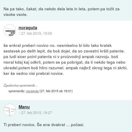
Ne pa tako, čakat, da nekdo dela leta in leta, potem pa tožit za
visoke vsote.
noraguta
::
27. feb 2015, 19:00
še enkrat preberi novico no. nesmiselno bi bilo tako kratek
sestavek po delih lepit, da boš dojel, da so zavestni kršili patente.
pa tudi sicer point patenta ni v proizvodnji ampak razvoju. boš
moral kdaj kaj odkrit, potem se pa pobrigat, da ti nekdo tega nebo
ukradel.potem boš hitro razumel. ampak najbrž okrog tega ni skrbi,
ker še vedno nisi prebral novice.
Zgodovina sprememb…
spremenilo:
noraguta
(
27. feb 2015 ob 19:01
)
Manu
::
27. feb 2015, 19:27
Ti preberi novico. Še ene dvakrat ... počasi.