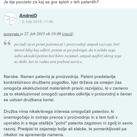
Je kje povzeto za kaj se gre sploh v teh patentih?
AndrejO
::
2. mar 2015, 11:46
noraguta
je
27. feb 2015 ob 19:00
izjavil
:
pa tudi sicer point patenta ni v proizvodnji ampak razvoju. boš
moral kdaj kaj odkrit, potem se pa pobrigat, da ti nekdo tega
nebo ukradel.potem boš hitro razumel. ampak najbrž okrog tega
ni skrbi, ker še vedno nisi prebral novice.
Narobe. Namen patenta je proizvodnja. Patent predstavlja
konkretizirano družbeno pogodbo, kjer država za omejen čas
omogoča ekskluzivnost materialnih pravic razvijalcu, ki v zameno
za to ekskluzivnost omogoči uporabo odkritja v proizvodnji s čemer
se ustvari družbena korist.
Družba nima nikakršnega interesa omogočati patentov, ki
onemogočajo in ovirajo prenos v proizvodnjo in s tem tudi v
uporabo in s tega stališča "point" patenta zagotovo ni zgolj in samo
razvoj. Predpisi to zajamejo bolje ali slabše, te pomankljivosti pa
nikakor ne spremenijo namena.