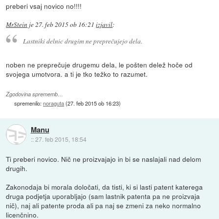
preberi vsaj novico no!!!!
MrStein
je
27. feb 2015 ob 16:21
izjavil
:
Lastniki delnic drugim ne preprečujejo dela.
noben ne preprečuje drugemu dela, le pošten delež hoče od
svojega umotvora. a ti je tko težko to razumet.
Zgodovina sprememb…
spremenilo:
noraguta
(
27. feb 2015 ob 16:23
)
Manu
::
27. feb 2015, 18:54
Ti preberi novico. Nič ne proizvajajo in bi se naslajali nad delom
drugih.
Zakonodaja bi morala določati, da tisti, ki si lasti patent katerega
druga podjetja uporabljajo (sam lastnik patenta pa ne proizvaja
nič), naj ali patente proda ali pa naj se zmeni za neko normalno
licenčnino.