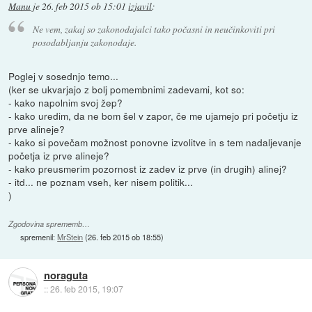
Manu
je
26. feb 2015 ob 15:01
izjavil
:
Ne vem, zakaj so zakonodajalci tako počasni in neučinkoviti pri
posodabljanju zakonodaje.
Poglej v sosednjo temo...
(ker se ukvarjajo z bolj pomembnimi zadevami, kot so:
- kako napolnim svoj žep?
- kako uredim, da ne bom šel v zapor, če me ujamejo pri početju iz
prve alineje?
- kako si povečam možnost ponovne izvolitve in s tem nadaljevanje
početja iz prve alineje?
- kako preusmerim pozornost iz zadev iz prve (in drugih) alinej?
- itd... ne poznam vseh, ker nisem politik...
)
Zgodovina sprememb…
spremenil:
MrStein
(
26. feb 2015 ob 18:55
)
noraguta
::
26. feb 2015, 19:07