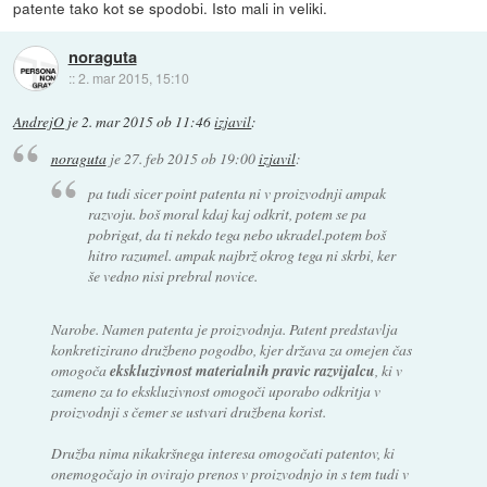
patente tako kot se spodobi. Isto mali in veliki.
noraguta
::
2. mar 2015, 15:10
AndrejO
je
2. mar 2015 ob 11:46
izjavil
:
noraguta
je
27. feb 2015 ob 19:00
izjavil
:
pa tudi sicer point patenta ni v proizvodnji ampak
razvoju. boš moral kdaj kaj odkrit, potem se pa
pobrigat, da ti nekdo tega nebo ukradel.potem boš
hitro razumel. ampak najbrž okrog tega ni skrbi, ker
še vedno nisi prebral novice.
Narobe. Namen patenta je proizvodnja. Patent predstavlja
konkretizirano družbeno pogodbo, kjer država za omejen čas
omogoča
ekskluzivnost materialnih pravic razvijalcu
, ki v
zameno za to ekskluzivnost omogoči uporabo odkritja v
proizvodnji s čemer se ustvari družbena korist.
Družba nima nikakršnega interesa omogočati patentov, ki
onemogočajo in ovirajo prenos v proizvodnjo in s tem tudi v