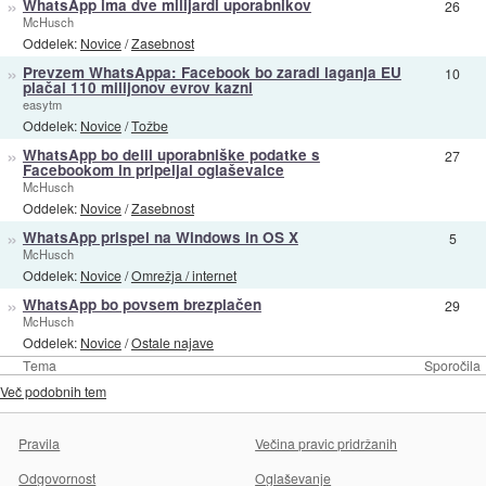
»
WhatsApp ima dve milijardi uporabnikov
26
McHusch
Oddelek:
Novice
/
Zasebnost
»
Prevzem WhatsAppa: Facebook bo zaradi laganja EU
10
plačal 110 milijonov evrov kazni
easytm
Oddelek:
Novice
/
Tožbe
»
WhatsApp bo delil uporabniške podatke s
27
Facebookom in pripeljal oglaševalce
McHusch
Oddelek:
Novice
/
Zasebnost
»
WhatsApp prispel na Windows in OS X
5
McHusch
Oddelek:
Novice
/
Omrežja / internet
»
WhatsApp bo povsem brezplačen
29
McHusch
Oddelek:
Novice
/
Ostale najave
Tema
Sporočila
Več podobnih tem
Pravila
Večina pravic pridržanih
Odgovornost
Oglaševanje