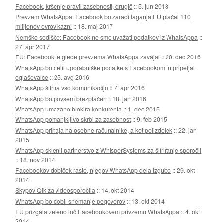
Facebook, kršenje pravil zasebnosti, drugič
::
5. jun 2018
Prevzem WhatsAppa: Facebook bo zaradi laganja EU plačal 110
milijonov evrov kazni
::
18. maj 2017
Nemško sodišče: Facebook ne sme uvažati podatkov iz WhatsAppa
::
27. apr 2017
EU: Facebook je glede prevzema WhatsAppa zavajal
::
20. dec 2016
WhatsApp bo delil uporabniške podatke s Facebookom in pripeljal
oglaševalce
::
25. avg 2016
WhatsApp šifrira vso komunikacijo
::
7. apr 2016
WhatsApp bo povsem brezplačen
::
18. jan 2016
WhatsApp umazano blokira konkurenta
::
1. dec 2015
WhatsApp pomanjkljivo skrbi za zasebnost
::
9. feb 2015
WhatsApp prihaja na osebne računalnike, a kot polizdelek
::
22. jan
2015
WhatsApp sklenil partnerstvo z WhisperSystems za šifriranje sporočil
::
18. nov 2014
Facebookov dobiček raste, njegov WhatsApp dela izgubo
::
29. okt
2014
Skypov Qik za videosporočila
::
14. okt 2014
WhatsApp bo dobil snemanje pogovorov
::
13. okt 2014
EU prižgala zeleno luč Facebookovem privzemu WhatsAppa
::
4. okt
2014