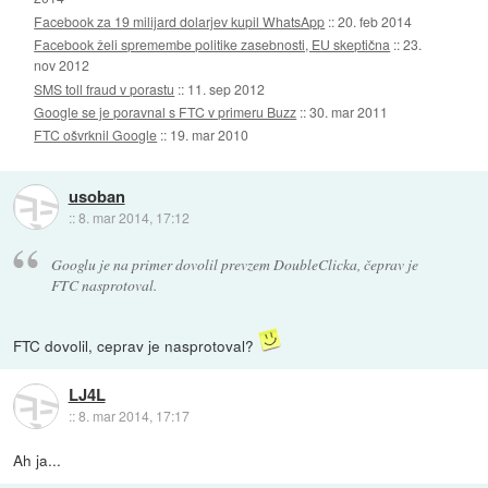
Facebook za 19 milijard dolarjev kupil WhatsApp
::
20. feb 2014
Facebook želi spremembe politike zasebnosti, EU skeptična
::
23.
nov 2012
SMS toll fraud v porastu
::
11. sep 2012
Google se je poravnal s FTC v primeru Buzz
::
30. mar 2011
FTC ošvrknil Google
::
19. mar 2010
usoban
::
8. mar 2014, 17:12
Googlu je na primer dovolil prevzem DoubleClicka, čeprav je
FTC nasprotoval.
FTC dovolil, ceprav je nasprotoval?
LJ4L
::
8. mar 2014, 17:17
Ah ja...