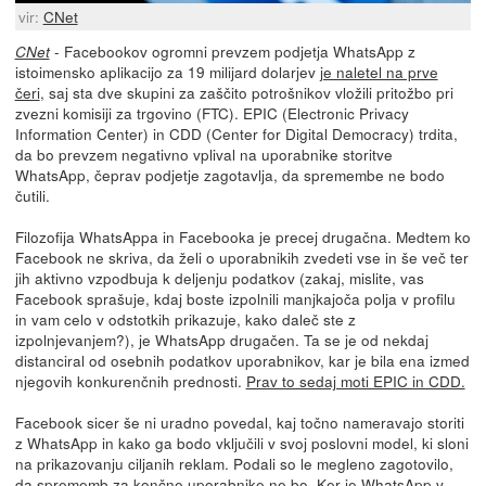
vir:
CNet
- Facebookov ogromni prevzem podjetja WhatsApp z
CNet
istoimensko aplikacijo za 19 milijard dolarjev
je naletel na prve
čeri
, saj sta dve skupini za zaščito potrošnikov vložili pritožbo pri
zvezni komisiji za trgovino (FTC). EPIC (Electronic Privacy
Information Center) in CDD (Center for Digital Democracy) trdita,
da bo prevzem negativno vplival na uporabnike storitve
WhatsApp, čeprav podjetje zagotavlja, da spremembe ne bodo
čutili.
Filozofija WhatsAppa in Facebooka je precej drugačna. Medtem ko
Facebook ne skriva, da želi o uporabnikih zvedeti vse in še več ter
jih aktivno vzpodbuja k deljenju podatkov (zakaj, mislite, vas
Facebook sprašuje, kdaj boste izpolnili manjkajoča polja v profilu
in vam celo v odstotkih prikazuje, kako daleč ste z
izpolnjevanjem?), je WhatsApp drugačen. Ta se je od nekdaj
distanciral od osebnih podatkov uporabnikov, kar je bila ena izmed
njegovih konkurenčnih prednosti.
Prav to sedaj moti EPIC in CDD.
Facebook sicer še ni uradno povedal, kaj točno nameravajo storiti
z WhatsApp in kako ga bodo vključili v svoj poslovni model, ki sloni
na prikazovanju ciljanih reklam. Podali so le megleno zagotovilo,
da sprememb za končne uporabnike ne bo. Ker je WhatsApp v