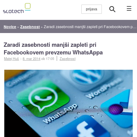
☰
Novice
»
Zasebnost
»
Zaradi zasebnosti manjši zapleti pri Facebookovem prevzemu WhatsAppa
Zaradi zasebnosti manjši zapleti pri
Facebookovem prevzemu WhatsAppa
Matej Huš
::
8. mar 2014
ob 17:05
Zasebnost