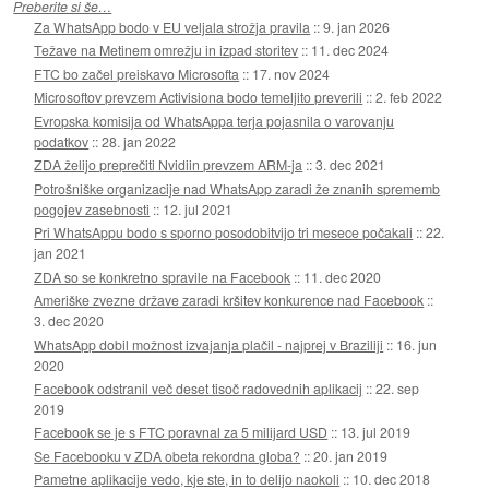
Preberite si še…
Za WhatsApp bodo v EU veljala strožja pravila
::
9. jan 2026
Težave na Metinem omrežju in izpad storitev
::
11. dec 2024
FTC bo začel preiskavo Microsofta
::
17. nov 2024
Microsoftov prevzem Activisiona bodo temeljito preverili
::
2. feb 2022
Evropska komisija od WhatsAppa terja pojasnila o varovanju
podatkov
::
28. jan 2022
ZDA želijo preprečiti Nvidiin prevzem ARM-ja
::
3. dec 2021
Potrošniške organizacije nad WhatsApp zaradi že znanih sprememb
pogojev zasebnosti
::
12. jul 2021
Pri WhatsAppu bodo s sporno posodobitvijo tri mesece počakali
::
22.
jan 2021
ZDA so se konkretno spravile na Facebook
::
11. dec 2020
Ameriške zvezne države zaradi kršitev konkurence nad Facebook
::
3. dec 2020
WhatsApp dobil možnost izvajanja plačil - najprej v Braziliji
::
16. jun
2020
Facebook odstranil več deset tisoč radovednih aplikacij
::
22. sep
2019
Facebook se je s FTC poravnal za 5 milijard USD
::
13. jul 2019
Se Facebooku v ZDA obeta rekordna globa?
::
20. jan 2019
Pametne aplikacije vedo, kje ste, in to delijo naokoli
::
10. dec 2018