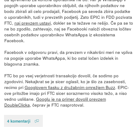
pogojih uporabe uporabnikov obljubil, da njihovih podatkov ne
bodo zbirali ali celo prodajali, Facebook pa seveda zbira podatke
o uporabnikih, tudi v prevzetih podjetij. Zato EPIC in FDD pozivata
FTC,
naj prevzem ustavi
, dokler se te težave ne rešijo. Če pa se to
ne bo zgodilo, zahtevajo, naj se Facebooki naloži obvezna ločitev
osebnih podatkov uporabnikov WhatsAppa iz ekosistema
Facebook.
Facebook v odgovoru pravi, da prevzem v nikakršni meri ne vpliva
na pogoje uporabe WhatsAppa, ki bo ostal ločen izdelek in
blagovna znamka.
FTC bo po vsej verjetnosti transakcijo dovolil, če sodimo po
zgodovini. Nekajkrat se je sicer oglasil, ko je šlo za zasebnosti,
recimo pri
Googlovem fiasku z družabnim omrežjem Buzz
. EPIC-
ove pritožbe imajo pri FTC sicer sorazmerno visoko težo, a niso
vedno uslišane.
Googlu je na primer dovolil prevzem
DoubleClicka
, čeprav je FTC nasprotoval.
4 komentarji