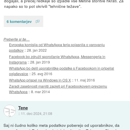
dogajali, a precej redkeje so izpadle vse Metine storitve hkrati. Za
napako so to pot okrivili "tehnične težave".
6 komentarjev
Preberite si še…
Evropska komisija od WhatsAppa terja pojasnila o varovanju
podatkov
::
28. jan 2022
Facebook bo združil sporočanje WhatsAppa, Messengerja in
Instagrama
::
28. jan 2019
WhatsApp bo delil uporabniške podatke s Facebookom in pripeljal
oglaševalce
::
25. avg 2016
WhatsApp prispel na Windows in OS X
::
11. maj 2016
Zaradi zasebnosti manjši zapleti pri Facebookovem prevzemu
WhatsAppa
::
8. mar 2014
Tene
::
11. dec 2024, 21:08
Saj ni čudno koliko meta podatkov poberejo od uporabnikov, da