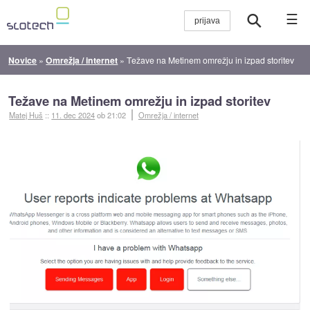
☰
Novice
»
Omrežja / internet
»
Težave na Metinem omrežju in izpad storitev
Težave na Metinem omrežju in izpad storitev
Matej Huš
::
11. dec 2024
ob 21:02
Omrežja / internet