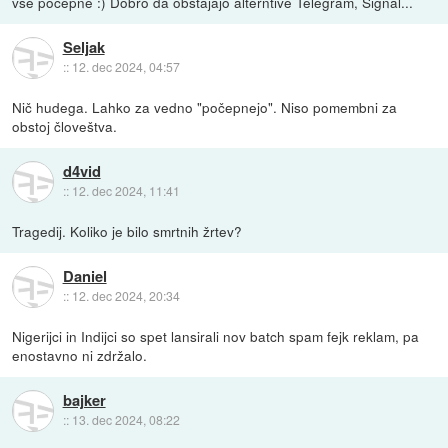
vse počepne :) Dobro da obstajajo alterntive Telegram, Signal...
Seljak
::
12. dec 2024, 04:57
Nič hudega. Lahko za vedno "počepnejo". Niso pomembni za
obstoj človeštva.
d4vid
::
12. dec 2024, 11:41
Tragedij. Koliko je bilo smrtnih žrtev?
Daniel
::
12. dec 2024, 20:34
Nigerijci in Indijci so spet lansirali nov batch spam fejk reklam, pa
enostavno ni zdržalo.
bajker
::
13. dec 2024, 08:22