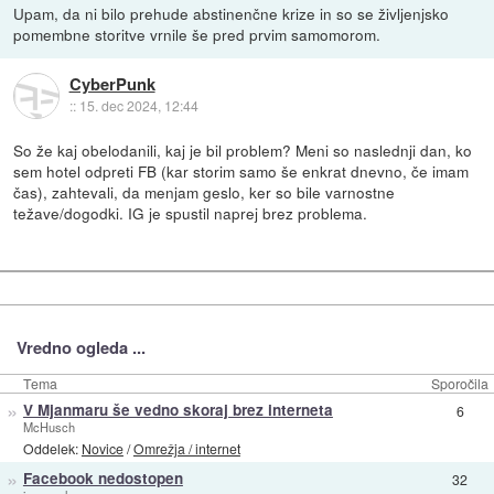
Upam, da ni bilo prehude abstinenčne krize in so se življenjsko
pomembne storitve vrnile še pred prvim samomorom.
CyberPunk
::
15. dec 2024, 12:44
So že kaj obelodanili, kaj je bil problem? Meni so naslednji dan, ko
sem hotel odpreti FB (kar storim samo še enkrat dnevno, če imam
čas), zahtevali, da menjam geslo, ker so bile varnostne
težave/dogodki. IG je spustil naprej brez problema.
Vredno ogleda ...
Tema
Sporočila
»
V Mjanmaru še vedno skoraj brez interneta
6
McHusch
Oddelek:
Novice
/
Omrežja / internet
»
Facebook nedostopen
32