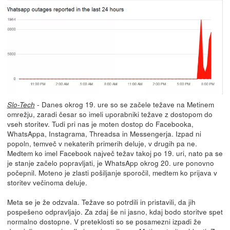
- Danes okrog 19. ure so se začele težave na Metinem
Slo-Tech
omrežju, zaradi česar so imeli uporabniki težave z dostopom do
vseh storitev. Tudi pri nas je moten dostop do Facebooka,
WhatsAppa, Instagrama, Threadsa in Messengerja. Izpad ni
popoln, temveč v nekaterih primerih deluje, v drugih pa ne.
Medtem ko imel Facebook največ težav takoj po 19. uri, nato pa se
je stanje začelo popravljati, je WhatsApp okrog 20. ure ponovno
počepnil. Moteno je zlasti pošiljanje sporočil, medtem ko prijava v
storitev večinoma deluje.
Meta se je že odzvala. Težave so potrdili in pristavili, da jih
pospešeno odpravljajo. Za zdaj še ni jasno, kdaj bodo storitve spet
normalno dostopne. V preteklosti so se posamezni izpadi že