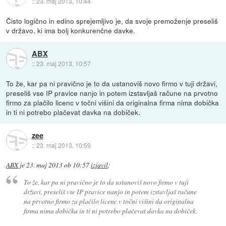
::
23. maj 2013, 10:44
Čisto logično in edino sprejemljivo je, da svoje premoženje preseliš
v državo, ki ima bolj konkurenčne davke.
ABX
::
23. maj 2013, 10:57
To že, kar pa ni pravično je to da ustanoviš novo firmo v tuji državi,
preseliš vse IP pravice nanjo in potem izstavljaš račune na prvotno
firmo za plačilo licenc v točni višini da originalna firma nima dobička
in ti ni potrebo plačevat davka na dobiček.
zee
::
23. maj 2013, 10:59
ABX
je
23. maj 2013 ob 10:57
izjavil
:
To že, kar pa ni pravično je to da ustanoviš novo firmo v tuji
državi, preseliš vse IP pravice nanjo in potem izstavljaš račune
na prvotno firmo za plačilo licenc v točni višini da originalna
firma nima dobička in ti ni potrebo plačevat davka na dobiček.