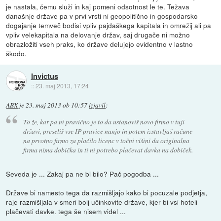
je nastala, čemu služi in kaj pomeni odsotnost le te. Težava
današnje države pa v prvi vrsti ni geopolitično in gospodarsko
dogajanje temveč bodisi vpliv pajdaškega kapitala in omrežij ali pa
vpliv velekapitala na delovanje držav, saj drugače ni možno
obrazložiti vseh praks, ko države delujejo evidentno v lastno
škodo.
Invictus
::
23. maj 2013, 17:24
ABX
je
23. maj 2013 ob 10:57
izjavil
:
To že, kar pa ni pravično je to da ustanoviš novo firmo v tuji
državi, preseliš vse IP pravice nanjo in potem izstavljaš račune
na prvotno firmo za plačilo licenc v točni višini da originalna
firma nima dobička in ti ni potrebo plačevat davka na dobiček.
Seveda je ... Zakaj pa ne bi bilo? Pač pogodba ...
Države bi namesto tega da razmišljajo kako bi pocuzale podjetja,
raje razmišljala v smeri bolj učinkovite države, kjer bi vsi hoteli
plačevati davke. tega še nisem videl ...