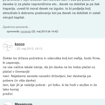
daveke iz za plače nepremičnine etc.. davek na dobiček je pa itak
traparija. uvesti bi moral davek na izgubo. to bi podjetja bolj
stimuliralo k dobramu poslovanju kot pa davek na dobiček in ostali
mirujoč kapital.
Zgodovina sprememb…
spremenilo:
noraguta
(
22. maj 2013 ob 14:42
)
kocco
::
22. maj 2013, 16:12
Dokler bo država požrešna in oderuška bolj kot mafija, bodo firme,
ki uspevajo,
na vse načine iskale luknje, da jim davka ne bo treba plačat oz.
plačat v čimmanjši
meri. Najebemo seveda navadni državljani, ker davkarija pa
pobere (in viša davke)
tam, kjer jih je nalažje pobrat - pri folku, ki še hodi v službe in že
tako komaj
preživi.
Masamune