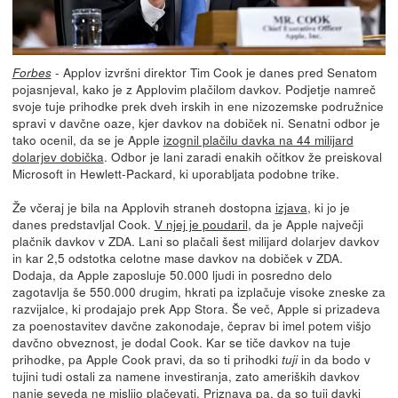
- Applov izvršni direktor Tim Cook je danes pred Senatom
Forbes
pojasnjeval, kako je z Applovim plačilom davkov. Podjetje namreč
svoje tuje prihodke prek dveh irskih in ene nizozemske podružnice
spravi v davčne oaze, kjer davkov na dobiček ni. Senatni odbor je
tako ocenil, da se je Apple
izognil plačilu davka na 44 milijard
dolarjev dobička
. Odbor je lani zaradi enakih očitkov že preiskoval
Microsoft in Hewlett-Packard, ki uporabljata podobne trike.
Že včeraj je bila na Applovih straneh dostopna
izjava
, ki jo je
danes predstavljal Cook.
V njej je poudaril
, da je Apple največji
plačnik davkov v ZDA. Lani so plačali šest milijard dolarjev davkov
in kar 2,5 odstotka celotne mase davkov na dobiček v ZDA.
Dodaja, da Apple zaposluje 50.000 ljudi in posredno delo
zagotavlja še 550.000 drugim, hkrati pa izplačuje visoke zneske za
razvijalce, ki prodajajo prek App Stora. Še več, Apple si prizadeva
za poenostavitev davčne zakonodaje, čeprav bi imel potem višjo
davčno obveznost, je dodal Cook. Kar se tiče davkov na tuje
prihodke, pa Apple Cook pravi, da so ti prihodki
in da bodo v
tuji
tujini tudi ostali za namene investiranja, zato ameriških davkov
nanje seveda ne mislijo plačevati. Priznava pa, da so tuji davki