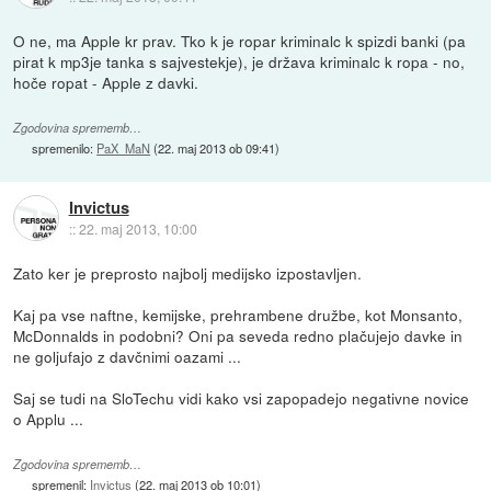
O ne, ma Apple kr prav. Tko k je ropar kriminalc k spizdi banki (pa
pirat k mp3je tanka s sajvestekje), je država kriminalc k ropa - no,
hoče ropat - Apple z davki.
Zgodovina sprememb…
spremenilo:
PaX_MaN
(
22. maj 2013 ob 09:41
)
Invictus
::
22. maj 2013, 10:00
Zato ker je preprosto najbolj medijsko izpostavljen.
Kaj pa vse naftne, kemijske, prehrambene družbe, kot Monsanto,
McDonnalds in podobni? Oni pa seveda redno plačujejo davke in
ne goljufajo z davčnimi oazami ...
Saj se tudi na SloTechu vidi kako vsi zapopadejo negativne novice
o Applu ...
Zgodovina sprememb…
spremenil:
Invictus
(
22. maj 2013 ob 10:01
)