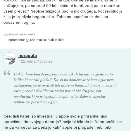
znižujejom, pa se pred 50 leti nihče ni bunil, zdaj pa je naenkrat
vsem preveč? Neoliberalizacija pač ni nič drugega, kot revolucija,
ki jo je izpeljala bogata elita. Žabo so uspešno skuhali na
počasnem ognju.
Zgodovina sprememb…
spremenilo:
3p
(
22. maj 2013 ob 19:50
)
noraguta
::
22. maj 2013, 20:22
Dokler bojo bogati požrešni, bodo iskali luknje, ne glede na to,
koliko bi morali plačati. Davki na dobičke se že leta v glavnem
znižujejom, pa se pred 50 leti nihče ni bunil, zdaj pa je naenkrat
vsem preveč? Neoliberalizacija pač ni nič drugega, kot
revolucija, ki jo je izpeljala bogata elita. Žabo so uspešno
skuhali na počasnem ognju.
torej tisti kateri so investirali v apple svoje prihranke niso
upravičeni do svojega denarja? bolje bi bilo da bi šli na počitnice
ne pa varčevali za penzijo kali? apple bi propadel nebi bilo