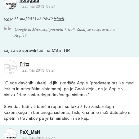
noraguta
::
22. maj 2013, 09:21
zee
je
22. maj 2013 ob 04:49
izjavil
:
Google in Microsoft pocneta *isto*. Zakaj se so spravili na
Apple?
saj so se spravili tudi na MS in HP.
Fritz
::
22. maj 2013, 09:24
"Glede davčnih lukenj, ki jih izkorišča Apple (predvsem razlike med
irskim in ameriškim sistemom), pa je Cook dejal, da je Apple v
bistvu žrtev zastarelega davčnega sistema."
Seveda. Tudi vsi bančni roparji so tako žrtve zastarelega
kazenskega in bančnega sistema. Tisti, ki sname mp3 datoteko s
spletnih travnikov pa je kriminalec in še kaj...
PaX_MaN
::
22. maj 2013, 09:41