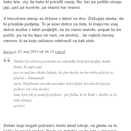
kako leto. Joj, še kako bi pricvilili nazaj. No, ker pa politiki nimajo
jajc, pač pa kuverte, pa imamo kar imamo.
V trenutnem stanju so države v tekmi na dno. Znižujejo davke, da
bi privabile podjetja. To je sicer dobro za tiste, ki imajo/mo vsaj
dobre službe v takih podjetjih, če že nismo lastniki, ampak ko bo
počilo, pa ne bo lepo ne nam, ne sirotinji... še najbolj money-
menom, ki se bojo začasno odstranili na kak otok.
kocco
je
22. maj 2013 ob 16:12
izjavil
:
Dokler bo država požrešna in oderuška bolj kot mafija, bodo
firme, ki uspevajo,
na vse načine iskale luknje, da jim davka ne bo treba plačat oz.
plačat v čimmanjši
meri. Najebemo seveda navadni državljani, ker davkarija pa
pobere (in viša davke)
tam, kjer jih je nalažje pobrat - pri folku, ki še hodi v službe in že
tako komaj
preživi.
Dokler bojo bogati požrešni, bodo iskali luknje, ne glede na to,
koliko bi morali plačati. Davki na dobičke se že leta v glavnem