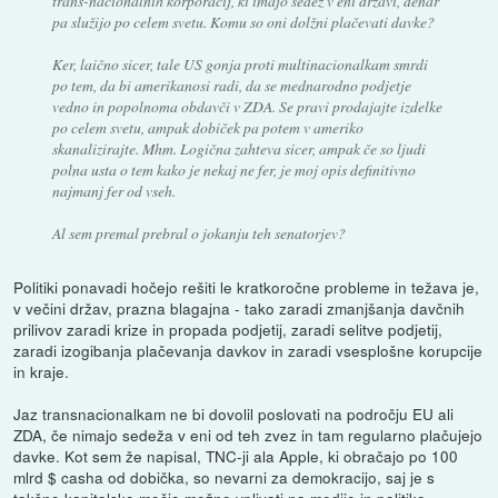
trans-nacionalnih korporacij, ki imajo sedež v eni državi, denar
pa služijo po celem svetu. Komu so oni dolžni plačevati davke?
Ker, laično sicer, tale US gonja proti multinacionalkam smrdi
po tem, da bi amerikanosi radi, da se mednarodno podjetje
vedno in popolnoma obdavči v ZDA. Se pravi prodajajte izdelke
po celem svetu, ampak dobiček pa potem v ameriko
skanalizirajte. Mhm. Logična zahteva sicer, ampak če so ljudi
polna usta o tem kako je nekaj ne fer, je moj opis definitivno
najmanj fer od vseh.
Al sem premal prebral o jokanju teh senatorjev?
Politiki ponavadi hočejo rešiti le kratkoročne probleme in težava je,
v večini držav, prazna blagajna - tako zaradi zmanjšanja davčnih
prilivov zaradi krize in propada podjetij, zaradi selitve podjetij,
zaradi izogibanja plačevanja davkov in zaradi vsesplošne korupcije
in kraje.
Jaz transnacionalkam ne bi dovolil poslovati na področju EU ali
ZDA, če nimajo sedeža v eni od teh zvez in tam regularno plačujejo
davke. Kot sem že napisal, TNC-ji ala Apple, ki obračajo po 100
mlrd $ casha od dobička, so nevarni za demokracijo, saj je s