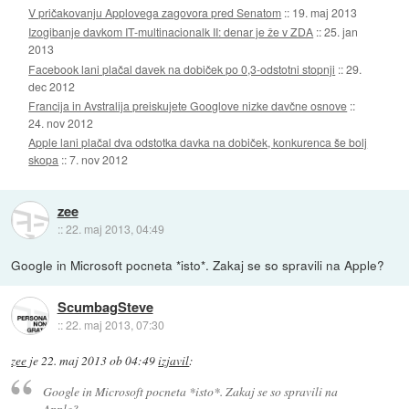
V pričakovanju Applovega zagovora pred Senatom
::
19. maj 2013
Izogibanje davkom IT-multinacionalk II: denar je že v ZDA
::
25. jan
2013
Facebook lani plačal davek na dobiček po 0,3-odstotni stopnji
::
29.
dec 2012
Francija in Avstralija preiskujete Googlove nizke davčne osnove
::
24. nov 2012
Apple lani plačal dva odstotka davka na dobiček, konkurenca še bolj
skopa
::
7. nov 2012
zee
::
22. maj 2013, 04:49
Google in Microsoft pocneta *isto*. Zakaj se so spravili na Apple?
ScumbagSteve
::
22. maj 2013, 07:30
zee
je
22. maj 2013 ob 04:49
izjavil
:
Google in Microsoft pocneta *isto*. Zakaj se so spravili na
Apple?