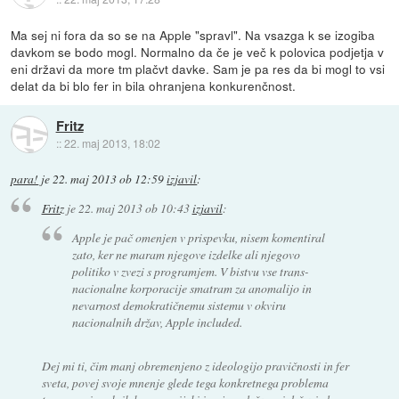
Ma sej ni fora da so se na Apple "spravl". Na vsazga k se izogiba
davkom se bodo mogl. Normalno da če je več k polovica podjetja v
eni državi da more tm plačvt davke. Sam je pa res da bi mogl to vsi
delat da bi blo fer in bila ohranjena konkurenčnost.
Fritz
::
22. maj 2013, 18:02
para!
je
22. maj 2013 ob 12:59
izjavil
:
Fritz
je
22. maj 2013 ob 10:43
izjavil
:
Apple je pač omenjen v prispevku, nisem komentiral
zato, ker ne maram njegove izdelke ali njegovo
politiko v zvezi s programjem. V bistvu vse trans-
nacionalne korporacije smatram za anomalijo in
nevarnost demokratičnemu sistemu v okviru
nacionalnih držav, Apple included.
Dej mi ti, čim manj obremenjeno z ideologijo pravičnosti in fer
sveta, povej svoje mnenje glede tega konkretnega problema