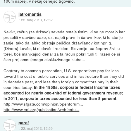
100m naprej, v nekaj cenejšo trgovino.
Iatromantis
::
22. maj 2013, 12:52
Nekikr, račun (za državo) seveda ostaja tistim, ki se ne morejo kar
preseliti v davčno oazo, oz. najeti pravnih čarovnikov, ki to storijo
zanje, tako da lahko obstaja peščica državljanov kot npr. g.
(Diners) Lovše, ki ni davčni rezident Slovenije, pa čeprav živi tu -
torej, boš manjkajoči denar za ta račun pokril tudi ti, razen če si
član prej omenjenega ekskluzivnega kluba...
Contrary to common perception, U.S. corporations pay far less
toward the cost of public services and infrastructure than they did
in decades past, and less than foreign competitors pay in their
countries today.
In the 1950s, corporate federal income taxes
accounted for nearly one-third of federal government revenue;
in 2011, corporate taxes accounted for less than 8 percent.
http://www.sfgate.com/opinion/openforum...
http://www.epi.org/publication/webfeatu...
para!
::
22. maj 2013, 12:59