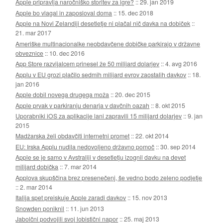
Apple pripravlja naročniško storitev za igre?
::
29. jan 2019
Apple bo vlagal in zaposloval doma
::
15. dec 2018
Apple na Novi Zelandiji desetletje ni plačal nič davka na dobiček
::
21. mar 2017
Ameriške multinacionalke neobdavčene dobičke parkirajo v državne
obveznice
::
10. dec 2016
App Store razvijalcem prinesel že 50 milijard dolarjev
::
4. avg 2016
Applu v EU grozi plačilo sedmih milijard evrov zaostalih davkov
::
18.
jan 2016
Apple dobil novega drugega moža
::
20. dec 2015
Apple prvak v parkiranju denarja v davčnih oazah
::
8. okt 2015
Uporabniki iOS za aplikacije lani zapravili 15 milijard dolarjev
::
9. jan
2015
Madžarska želi obdavčiti internetni promet
::
22. okt 2014
EU: Irska Applu nudila nedovoljeno državno pomoč
::
30. sep 2014
Apple se je samo v Avstraliji v desetletju izognil davku na devet
milijard dobička
::
7. mar 2014
Applova skupščina brez presenečenj, še vedno bodo zeleno podjetje
::
2. mar 2014
Italija spet preiskuje Apple zaradi davkov
::
15. nov 2013
Snowden poniknil
::
11. jun 2013
Jabolčni podvojili svoj lobistični napor
::
25. maj 2013