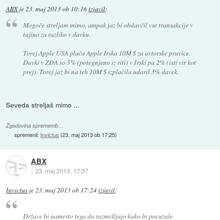
ABX
je
23. maj 2013 ob 10:16
izjavil
:
Mogoče streljam mimo, ampak jaz bi obdavčil vse transakcije v
tujino za razliko v davku.
Torej Apple USA plača Apple Irska 10M $ za avtorske pravice.
Davki v ZDA so 5% (potegnjeno iz riti) v Irski pa 2% (isti vir kot
prej). Torej jaz bi na teh 10M $ izplačila udaril 3% davek.
Seveda streljaš mimo ...
Zgodovina sprememb…
spremenil:
Invictus
(
23. maj 2013 ob 17:25
)
ABX
::
23. maj 2013, 17:37
Invictus
je
23. maj 2013 ob 17:24
izjavil
:
Države bi namesto tega da razmišljajo kako bi pocuzale