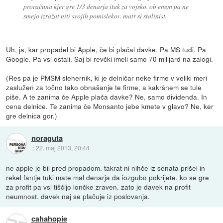
proračuna kjer gre 1/3 denarja itak za vojsko. ob enem pa ne
smejo izražat niti svojih pomislekov. matr si stalinist.
Uh, ja, kar propadel bi Apple, če bi plačal davke. Pa MS tudi. Pa
Google. Pa vsi ostali. Saj bi revčki imeli samo 70 milijard na zalogi.
(Res pa je PMSM slehernik, ki je delničar neke firme v veliki meri
zaslužen za točno tako obnašanje te firme, a kakršnem se tule
piše. A te zanima če Apple plača davke? Ne, samo dividenda. In
cena delnice. Te zanima če Monsanto jebe kmete v glavo? Ne, ker
gre delnica gor.)
noraguta
::
22. maj 2013, 20:44
ne apple je bil pred propadom. takrat ni nihče iz senata prišel in
rekel fantje tuki mate mal denarja da iozgubo pokrijete. ko se gre
za profit pa vsi tiščijo lončke zraven. zato je davek na profit
neumnost. davek naj se plačuje iz poslovanja.
cahahopie