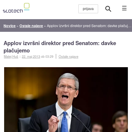
☰
Novice
»
Ostale najave
»
Applov izvršni direktor pred Senatom: davke plačujemo
Applov izvršni direktor pred Senatom: davke
plačujemo
Matej Huš
::
22. maj 2013
ob 03:29
Ostale najave