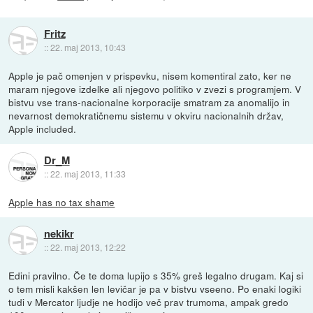
Fritz
::
22. maj 2013, 10:43
Apple je pač omenjen v prispevku, nisem komentiral zato, ker ne
maram njegove izdelke ali njegovo politiko v zvezi s programjem. V
bistvu vse trans-nacionalne korporacije smatram za anomalijo in
nevarnost demokratičnemu sistemu v okviru nacionalnih držav,
Apple included.
Dr_M
::
22. maj 2013, 11:33
Apple has no tax shame
nekikr
::
22. maj 2013, 12:22
Edini pravilno. Če te doma lupijo s 35% greš legalno drugam. Kaj si
o tem misli kakšen len levičar je pa v bistvu vseeno. Po enaki logiki
tudi v Mercator ljudje ne hodijo več prav trumoma, ampak gredo