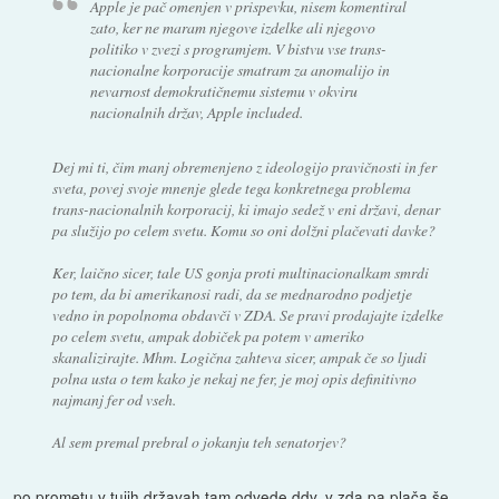
Apple je pač omenjen v prispevku, nisem komentiral
zato, ker ne maram njegove izdelke ali njegovo
politiko v zvezi s programjem. V bistvu vse trans-
nacionalne korporacije smatram za anomalijo in
nevarnost demokratičnemu sistemu v okviru
nacionalnih držav, Apple included.
Dej mi ti, čim manj obremenjeno z ideologijo pravičnosti in fer
sveta, povej svoje mnenje glede tega konkretnega problema
trans-nacionalnih korporacij, ki imajo sedež v eni državi, denar
pa služijo po celem svetu. Komu so oni dolžni plačevati davke?
Ker, laično sicer, tale US gonja proti multinacionalkam smrdi
po tem, da bi amerikanosi radi, da se mednarodno podjetje
vedno in popolnoma obdavči v ZDA. Se pravi prodajajte izdelke
po celem svetu, ampak dobiček pa potem v ameriko
skanalizirajte. Mhm. Logična zahteva sicer, ampak če so ljudi
polna usta o tem kako je nekaj ne fer, je moj opis definitivno
najmanj fer od vseh.
Al sem premal prebral o jokanju teh senatorjev?
po prometu v tujih državah tam odvede ddv. v zda pa plača še