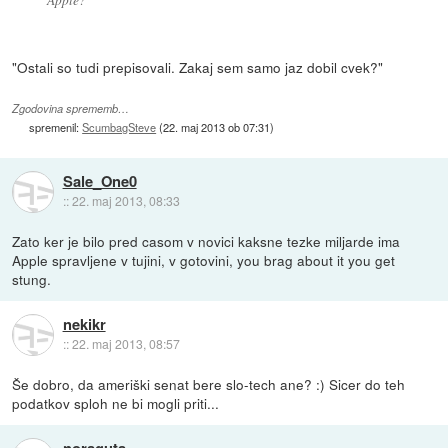
"Ostali so tudi prepisovali. Zakaj sem samo jaz dobil cvek?"
Zgodovina sprememb…
spremenil:
ScumbagSteve
(
22. maj 2013 ob 07:31
)
Sale_One0
::
22. maj 2013, 08:33
Zato ker je bilo pred casom v novici kaksne tezke miljarde ima
Apple spravljene v tujini, v gotovini, you brag about it you get
stung.
nekikr
::
22. maj 2013, 08:57
Še dobro, da ameriški senat bere slo-tech ane? :) Sicer do teh
podatkov sploh ne bi mogli priti...