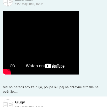
::
22. maj 2013, 16:22
Mal so naredli šov za ruljo, pol pa skupaj na državne stroške na
požrtijo,...
Glugy
::
22. maj 2013, 17:28