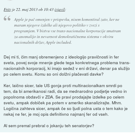
Fritz
je
22. maj 2013 ob 10:43
izjavil
:
Apple je pač omenjen v prispevku, nisem komentiral zato, ker ne
maram njegove izdelke ali njegovo politiko v zvezi s
programjem. V bistvu vse trans-nacionalne korporacije smatram
za anomalijo in nevarnost demokratičnemu sistemu v okviru
nacionalnih držav, Apple included.
Dej mi ti, čim manj obremenjeno z ideologijo pravičnosti in fer
sveta, povej svoje mnenje glede tega konkretnega problema trans-
nacionalnih korporacij, ki imajo sedež v eni državi, denar pa služijo
po celem svetu. Komu so oni dolžni plačevati davke?
Ker, laično sicer, tale US gonja proti multinacionalkam smrdi po
tem, da bi amerikanosi radi, da se mednarodno podjetje vedno in
popolnoma obdavči v ZDA. Se pravi prodajajte izdelke po celem
svetu, ampak dobiček pa potem v ameriko skanalizirajte. Mhm.
Logična zahteva sicer, ampak če so ljudi polna usta o tem kako je
nekaj ne fer, je moj opis definitivno najmanj fer od vseh.
Al sem premal prebral o jokanju teh senatorjev?