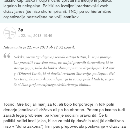
takšno kapitalsko močjo možno vplivati na medije in politiko,
legalno in nelegalno. Politiki so izvoljeni predstavniki vseh
državljanov (če niso skorumpirani), TNCji pa so hierarhične
organizacije postavljene po volji lastnikov.
3p
::
22. maj 2013, 19:46
Iatromantis
je
22. maj 2013 ob 12:52
izjavil
:
Nekikr, račun (za državo) seveda ostaja tistim, ki se ne morejo
kar preseliti v davčno oazo, oz. najeti pravnih čarovnikov, ki to
storijo zanje, tako da lahko obstaja peščica državljanov kot npr.
g. (Diners) Lovše, ki ni davčni rezident Slovenije, pa čeprav živi
tu - torej, boš manjkajoči denar za ta račun pokril tudi ti, razen
če si član prej omenjenega ekskluzivnega kluba...
Točno. Gre bolj ali manj za to, ali bojo korporacije in folk poln
denarja jebali/vozili državo ali pa bo obratno. Potem pa imamo tudi
zaradi tega probleme, pa krčenje socialni pravic itd. Če bi
politiki+volilci imeli jajca, bi se za taki tip davčnih utaj (ki definitivno
niso v "duhu zakona") firmi pač prepovedalo poslovanje v državi za