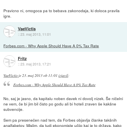
Pravicno ni, omogoca pa to bebava zakonodaja, ki doloca pravila
igre.
VaeVictis
::
23. maj 2013, 11:01
Forbes.com - Why Apple Should Have A 0% Tax Rate
Fritz
::
23. maj 2013, 17:21
VaeVictis
je
23. maj 2013 ob 11:01
izjavil
:
Forbes.com - Why Apple Should Have A 0% Tax Rate
No, saj je jasno, da kapitalu noben davek ni dovolj nizek. Še ničelni
ne vem, če bi jim bil čisto po godu ali bi hoteli zraven še kakšne
subvencije.
Sem pa presenečen nad tem, da Forbes objavlja članke takšnih
analfabetov. Mislim, da tudi ekonomiste učijo kaj je to država, kako