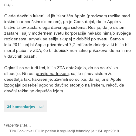
nižji.
Glede davčnih lukenj, ki jih izkorišča Apple (predvsem razlike med
irskim in ameriškim sistemom), pa je Cook dejal, da je Apple v
bistvu žrtev zastarelega davčnega sistema. Res je, da je sistem
zastarel, saj v modernem svetu korporacije nekako nimajo svojega
rezidenstva, ampak se selijo skupaj z dobički po svetu. Samo v
letu 2011 naj bi Apple privarčeval 7,7 milijarde dolarjev, ki bi jih bil
moral plačati v ZDA, če bi dobiček normalno prikazoval doma in ne
v davčnih oazah.
Oglasili so se tudi Irci, ki jih ZDA obtožujejo, da so sokrivi za
situacijo. Ni res,
pravijo na Irskem
, saj je njihov sistem že
desetletja tak, kakršen je. Zavrnili so očitke, da naj bi si Apple
izpogajal posebej ugodno davčno stopnjo na Irskem, rekoč, da
davčni režim ne dopušča izjem.
34 komentarjev
Preberite si še…
Tim Cook hvali EU in poziva k regulaciji tehnologije
::
24. apr 2019