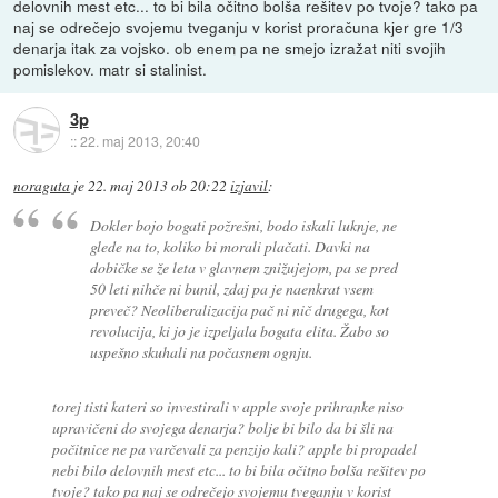
delovnih mest etc... to bi bila očitno bolša rešitev po tvoje? tako pa
naj se odrečejo svojemu tveganju v korist proračuna kjer gre 1/3
denarja itak za vojsko. ob enem pa ne smejo izražat niti svojih
pomislekov. matr si stalinist.
3p
::
22. maj 2013, 20:40
noraguta
je
22. maj 2013 ob 20:22
izjavil
:
Dokler bojo bogati požrešni, bodo iskali luknje, ne
glede na to, koliko bi morali plačati. Davki na
dobičke se že leta v glavnem znižujejom, pa se pred
50 leti nihče ni bunil, zdaj pa je naenkrat vsem
preveč? Neoliberalizacija pač ni nič drugega, kot
revolucija, ki jo je izpeljala bogata elita. Žabo so
uspešno skuhali na počasnem ognju.
torej tisti kateri so investirali v apple svoje prihranke niso
upravičeni do svojega denarja? bolje bi bilo da bi šli na
počitnice ne pa varčevali za penzijo kali? apple bi propadel
nebi bilo delovnih mest etc... to bi bila očitno bolša rešitev po
tvoje? tako pa naj se odrečejo svojemu tveganju v korist