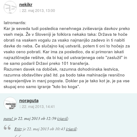
nekikr
::
22. maj 2013, 13:00
Iatromantis:
Kar je seveda tudi posledica nenehnega zviševanja davkov preko
vseh meja. Že v Sloveniji je folklora nekako taka: Država te hoče
obrati na vsakem vogalu za vsako najmanjšo zadevo in ti nabiti
davke do neba. Če slučajno kaj ustvariš, potem ti oni to hočejo za
vsako ceno pobrati. Kar ima za posledico, da si primoran iskati
najrazličnejše rešitve, da bi kaj od ustvarjenega celo "zaslužil" in
ne samo podaril Državi preko 101 transferja.
Razumen davek na dobiček, razumna dohodninska lestvica,
razumna obdavčitev plač itd. pa bodo take mahinacije resnično
nesprejemljive in manj pogoste. Dokler pa je tako kot je, je pa vse
skupaj eno samo igranje "kdo bo koga".
noraguta
::
22. maj 2013, 14:41
para!
je
22. maj 2013 ob 12:59
izjavil
:
Fritz
je
22. maj 2013 ob 10:43
izjavil
: