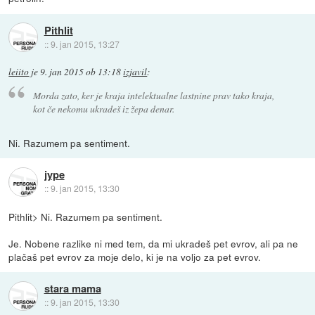
Pithlit
::
9. jan 2015, 13:27
leiito
je
9. jan 2015 ob 13:18
izjavil
:
Morda zato, ker je kraja intelektualne lastnine prav tako kraja,
kot če nekomu ukradeš iz žepa denar.
Ni. Razumem pa sentiment.
jype
::
9. jan 2015, 13:30
Pithlit> Ni. Razumem pa sentiment.
Je. Nobene razlike ni med tem, da mi ukradeš pet evrov, ali pa ne
plačaš pet evrov za moje delo, ki je na voljo za pet evrov.
stara mama
::
9. jan 2015, 13:30