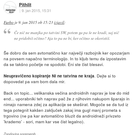
Pithlit
::
9. jan 2015, 15:31
Furbo
je
9. jan 2015 ob 15:23
izjavil
:
Če nič ne manjka po tatvini SW, potem ga pa še ne kradi, saj nič
ne pridobiš očitno? Aja to pa ne bi, ker očitno se okoristiš.
Še dobro da sem avtomatično kar največji razbojnik ker opozarjam
na povsem napačno terminologijo. In to kljub temu da izpostavim
da se takšno početje ne spodobi. Eni ste čist blesavi.
. Dejte si to
Neupravičeno kopiranje NI ne tatvina ne kraja
dopovedat pa vam bom dala mir.
Back on topic... velikanska večina androidnih naprav je low do mid
end... uporabniki teh naprav pač že z njihovim nakupom šparajo in
nimajo namena zdej za aplikacije se skeširat. Mogoče se da tud iz
tega potegnit kakšen zaključek zakaj ima gugl manj prometa s
trgovino (ne pa kar avtomatično bluzit da androidneži privzeto
'krademo' - sori, mam kar vse čist legalno).
Zgodovina sprememb…