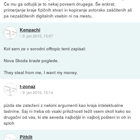
Če mu ga odtujiš je to nekaj povsem drugega. Še enkrat,
primerjanje kraje fizičnih stvari in kopiranje avtorsko zaščitenih ali
pa nezaščitenih digitalnih vsebin ni na mestu.
Kenpachi
::
9. jan 2015, 15:07
Kot sem ze v sorodni offtopic temi zapisal:
Nova Skoda
poglede.
krade
They steal from me, I want my money.
t-zonaz
::
9. jan 2015, 15:14
pizda ste zateženi z nekimi argumenti kao kraja intelektualne
lastnine. Saj ni treba ob vsaki priložnosti težit vsem okoli kako so
drugačni od vas, ki ste seveda najboljši in najbolj pošteni in oh in
sploh
Pithlit