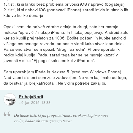
1. tisti, ki si lahko brez problema privošči iOS napravo (bogatejši)
2. tisti, ki si nabavi iOS (ponavadi iPhone) zaradi imiđa in nimajo lih
kdo ve koliko denarja.
Opazil sem, da največ zdrahe delajo ta drugi, zato ker morajo
nekako "upravičit" nakup iPhona. In ti tukaj popljuvajo Android zato
ker so kupili prej telefon za 100€. Bodite pošteni in kupite android
višjega cenovnega razreda, pa boste videli kako stvar lepo dela.
Pa še eno stvar sem opazil, "drugi razredni" iPhone uporabniki
redko kdaj kupijo iPada, zarad tega ker se ne morejo kazati v
javnosti v stilu: "Ej poglej kak sem kul z iPad-om".
Sam uporabljam iPada in Nexusa 5 (pred tem Windows Phone).
Nad vsemi sistemi sem zelo zadovoljen. Ne vem kaj imate od tega,
da bi stvar jailbrejkali/rootali. Ne vidim potrebe zakaj bi.
PrihajaNodi
::
9. jan 2015, 13:33
Da lahko tisti, ki jih programiramo, otrokom kupimo nove
čevlje, kadar jih stari začnejo tiščat.