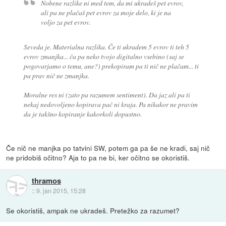
Nobene razlike ni med tem, da mi ukradeš pet evrov,
ali pa ne plačaš pet evrov za moje delo, ki je na
voljo za pet evrov.
Seveda je. Materialna razlika. Če ti ukradem 5 evrov ti teh 5
evrov zmanjka... ča pa neko tvojo digitalno vsebino (saj se
pogovarjamo o temu, ane?) prekopiram pa ti nič ne plačam... ti
pa prav nič ne zmanjka.
Moralne res ni (zato pa razumem sentiment). Da jaz ali pa ti
nekaj nedovoljeno kopirava pač ni kraja. Pa nikakor ne pravim
da je takšno kopiranje kakorkoli dopustno.
Če nič ne manjka po tatvini SW, potem ga pa še ne kradi, saj nič
ne pridobiš očitno? Aja to pa ne bi, ker očitno se okoristiš.
thramos
::
9. jan 2015, 15:28
Se okoristiš, ampak ne ukradeš. Pretežko za razumet?