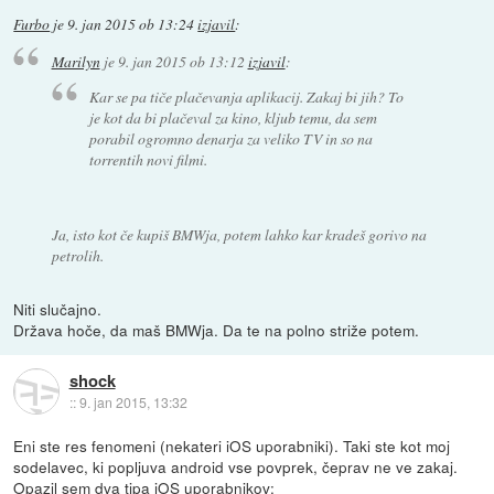
Furbo
je
9. jan 2015 ob 13:24
izjavil
:
Marilyn
je
9. jan 2015 ob 13:12
izjavil
:
Kar se pa tiče plačevanja aplikacij. Zakaj bi jih? To
je kot da bi plačeval za kino, kljub temu, da sem
porabil ogromno denarja za veliko TV in so na
torrentih novi filmi.
Ja, isto kot če kupiš BMWja, potem lahko kar kradeš gorivo na
petrolih.
Niti slučajno.
Država hoče, da maš BMWja. Da te na polno striže potem.
shock
::
9. jan 2015, 13:32
Eni ste res fenomeni (nekateri iOS uporabniki). Taki ste kot moj
sodelavec, ki popljuva android vse povprek, čeprav ne ve zakaj.
Opazil sem dva tipa iOS uporabnikov: