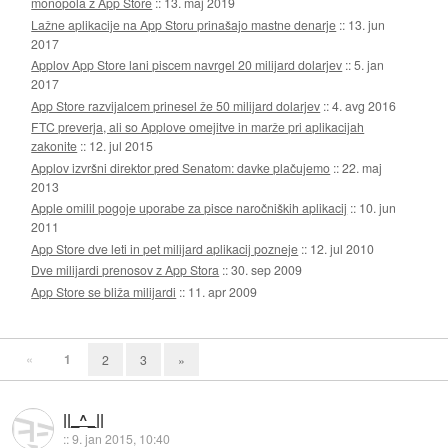
monopola z App Store
::
13. maj 2019
Lažne aplikacije na App Storu prinašajo mastne denarje
::
13. jun
2017
Applov App Store lani piscem navrgel 20 milijard dolarjev
::
5. jan
2017
App Store razvijalcem prinesel že 50 milijard dolarjev
::
4. avg 2016
FTC preverja, ali so Applove omejitve in marže pri aplikacijah
zakonite
::
12. jul 2015
Applov izvršni direktor pred Senatom: davke plačujemo
::
22. maj
2013
Apple omilil pogoje uporabe za pisce naročniških aplikacij
::
10. jun
2011
App Store dve leti in pet milijard aplikacij pozneje
::
12. jul 2010
Dve milijardi prenosov z App Stora
::
30. sep 2009
App Store se bliža milijardi
::
11. apr 2009
«
1
2
3
»
||_^_||
::
9. jan 2015, 10:40