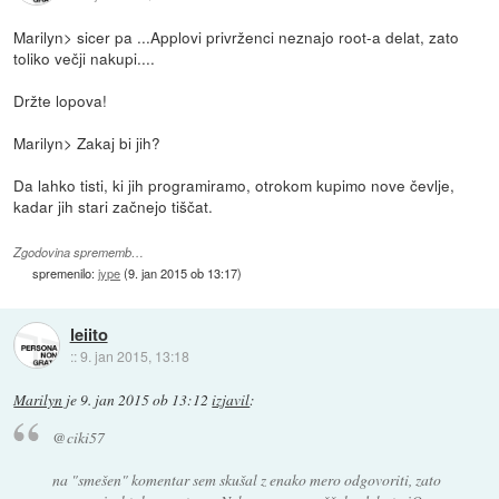
Marilyn> sicer pa ...Applovi privrženci neznajo root-a delat, zato
toliko večji nakupi....
Držte lopova!
Marilyn> Zakaj bi jih?
Da lahko tisti, ki jih programiramo, otrokom kupimo nove čevlje,
kadar jih stari začnejo tiščat.
Zgodovina sprememb…
spremenilo:
jype
(
9. jan 2015 ob 13:17
)
leiito
::
9. jan 2015, 13:18
Marilyn
je
9. jan 2015 ob 13:12
izjavil
:
@ciki57
na "smešen" komentar sem skušal z enako mero odgovoriti, zato