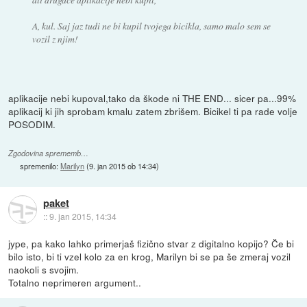
A, kul. Saj jaz tudi ne bi kupil tvojega bicikla, samo malo sem se
vozil z njim!
aplikacije nebi kupoval,tako da škode ni THE END... sicer pa...99%
aplikacij ki jih sprobam kmalu zatem zbrišem. Bicikel ti pa rade volje
POSODIM.
Zgodovina sprememb…
spremenilo:
Marilyn
(
9. jan 2015 ob 14:34
)
paket
::
9. jan 2015, 14:34
jype, pa kako lahko primerjaš fizično stvar z digitalno kopijo? Če bi
bilo isto, bi ti vzel kolo za en krog, Marilyn bi se pa še zmeraj vozil
naokoli s svojim.
Totalno neprimeren argument..