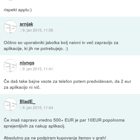
rispekt applu:)
srnjak
::
9. jan 2015, 11:36
Očitno so uporabniki jabolka bolj naivni in več zapravijo za
aplikacije, ki jih ne potrebujejo. :)
njyngs
::
9. jan 2015, 11:41
Če daš take bajne vsote za telefon potem predvidevam, da 2 eur
za aplikacijo ni nič.
BladE_
::
9. jan 2015, 11:44
Če imaš napravo vredno 500+ EUR je par 10EUR popolnoma
sprejemljivih za nakup aplikacij.
Absolutno pa ne podpiram kupovanja itemov v grah!