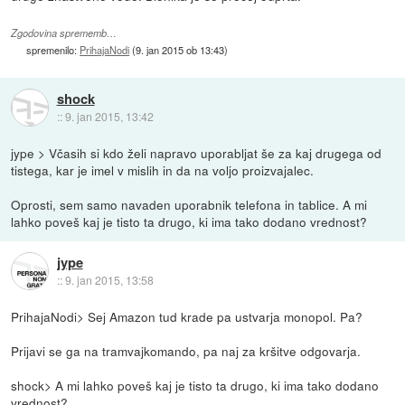
Zgodovina sprememb…
spremenilo:
PrihajaNodi
(
9. jan 2015 ob 13:43
)
shock
::
9. jan 2015, 13:42
jype > Včasih si kdo želi napravo uporabljat še za kaj drugega od
tistega, kar je imel v mislih in da na voljo proizvajalec.
Oprosti, sem samo navaden uporabnik telefona in tablice. A mi
lahko poveš kaj je tisto ta drugo, ki ima tako dodano vrednost?
jype
::
9. jan 2015, 13:58
PrihajaNodi> Sej Amazon tud krade pa ustvarja monopol. Pa?
Prijavi se ga na tramvajkomando, pa naj za kršitve odgovarja.
shock> A mi lahko poveš kaj je tisto ta drugo, ki ima tako dodano
vrednost?