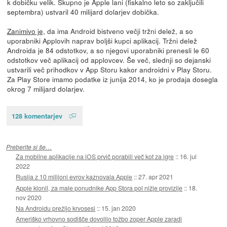
k dobičku velik. Skupno je Apple lani (fiskalno leto so zaključili
septembra) ustvaril 40 milijard dolarjev dobička.
Zanimivo je,
da ima Android bistveno večji tržni delež, a so
uporabniki Applovih naprav boljši kupci aplikacij. Tržni delež
Androida je 84 odstotkov, a so njegovi uporabniki prenesli le 60
odstotkov več aplikacij od applovcev. Še več, slednji so dejanski
ustvarili več prihodkov v App Storu kakor androidni v Play Storu.
Za Play Store imamo podatke iz junija 2014, ko je prodaja dosegla
okrog 7 milijard dolarjev.
128 komentarjev
Preberite si še…
Za mobilne aplikacije na iOS prvič porabili več kot za igre
::
16. jul
2022
Rusija z 10 milijoni evrov kaznovala Apple
::
27. apr 2021
Apple klonil, za male ponudnike App Stora pol nižje provizije
::
18.
nov 2020
Na Androidu prežijo krvosesi
::
15. jan 2020
Ameriško vrhovno sodišče dovolilo tožbo zoper Apple zaradi