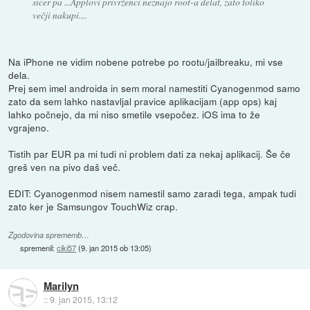
sicer pa ...Applovi privrženci neznajo root-a delat, zato toliko
večji nakupi....
Na iPhone ne vidim nobene potrebe po rootu/jailbreaku, mi vse
dela.
Prej sem imel androida in sem moral namestiti Cyanogenmod samo
zato da sem lahko nastavljal pravice aplikacijam (app ops) kaj
lahko počnejo, da mi niso smetile vsepočez. iOS ima to že
vgrajeno.
Tistih par EUR pa mi tudi ni problem dati za nekaj aplikacij. Še če
greš ven na pivo daš več.
EDIT: Cyanogenmod nisem namestil samo zaradi tega, ampak tudi
zato ker je Samsungov TouchWiz crap.
Zgodovina sprememb…
spremenil:
ciki57
(
9. jan 2015 ob 13:05
)
Marilyn
::
9. jan 2015, 13:12