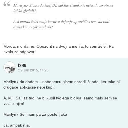
Marilyn> Si morda kdaj DL kakšno risanko iz neta, da so otroci
lahko gledali?
A si morda želel svoje kaznivo dejanje upravičit s tem, da tudi
drugi kršijo zakonodajo?
Morda, morda ne. Opozorit na dvojna merila, to sem želel. Pa
hvala za odgovor!
jype
::
9. jan 2015, 14:26
Marilyn> da dodam....nobenemu nisem naredil škode, ker tako ali
drugače aplikacije nebi kupil,
A, kul. Saj jaz tudi ne bi kupil tvojega bicikla, samo malo sem se
vozil z njim!
Marilyn> Se imam pa za poštenjaka
Ja, ampak nisi.