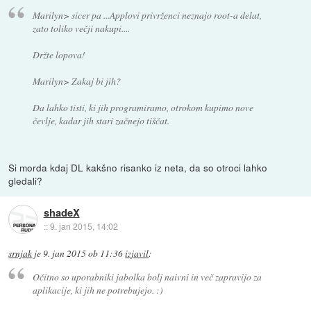
Marilyn> sicer pa ...Applovi privrženci neznajo root-a delat,
zato toliko večji nakupi....
Držte lopova!
Marilyn> Zakaj bi jih?
Da lahko tisti, ki jih programiramo, otrokom kupimo nove
čevlje, kadar jih stari začnejo tiščat.
Si morda kdaj DL kakšno risanko iz neta, da so otroci lahko
gledali?
shadeX
::
9. jan 2015, 14:02
srnjak
je
9. jan 2015 ob 11:36
izjavil
:
Očitno so uporabniki jabolka bolj naivni in več zapravijo za
aplikacije, ki jih ne potrebujejo. :)