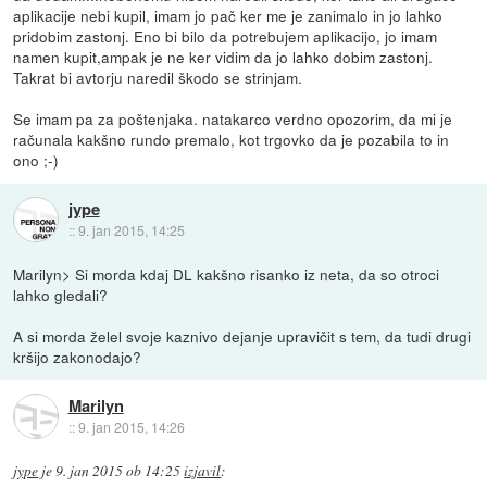
aplikacije nebi kupil, imam jo pač ker me je zanimalo in jo lahko
pridobim zastonj. Eno bi bilo da potrebujem aplikacijo, jo imam
namen kupit,ampak je ne ker vidim da jo lahko dobim zastonj.
Takrat bi avtorju naredil škodo se strinjam.
Se imam pa za poštenjaka. natakarco verdno opozorim, da mi je
računala kakšno rundo premalo, kot trgovko da je pozabila to in
ono ;-)
jype
::
9. jan 2015, 14:25
Marilyn> Si morda kdaj DL kakšno risanko iz neta, da so otroci
lahko gledali?
A si morda želel svoje kaznivo dejanje upravičit s tem, da tudi drugi
kršijo zakonodajo?
Marilyn
::
9. jan 2015, 14:26
jype
je
9. jan 2015 ob 14:25
izjavil
: