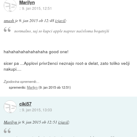
Marilyn
::
9. jan 2015, 12:51
smash
je
9. jan 2015 ob 12:48
izjavil
:
normalno, saj so kupci apple naprav načeloma bogatejši
hahahahahahahahaha good one!
sicer pa ...Applovi privrženci neznajo root-a delat, zato toliko večji
nakupi....
Zgodovina sprememb…
spremenilo:
Marilyn
(
9. jan 2015 ob 12:51
)
ciki57
::
9. jan 2015, 13:03
Marilyn
je
9. jan 2015 ob 12:51
izjavil
: