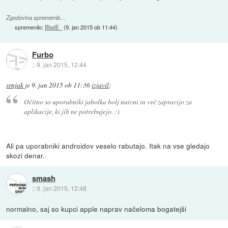
Zgodovina sprememb…
spremenilo:
BladE_
(
9. jan 2015 ob 11:44
)
Furbo
::
9. jan 2015, 12:44
srnjak
je
9. jan 2015 ob 11:36
izjavil
:
Očitno so uporabniki jabolka bolj naivni in več zapravijo za
aplikacije, ki jih ne potrebujejo. :)
Ali pa uporabniki androidov veselo rabutajo. Itak na vse gledajo
skozi denar.
smash
::
9. jan 2015, 12:48
normalno, saj so kupci apple naprav načeloma bogatejši