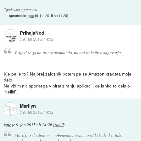
Zgodovina sprememb…
spremenilo:
jype
(
9. jan 2015 ob 14:26
)
PrihajaNodi
::
9. jan 2015, 14:32
Prijavi se ga na tramvajkomando, pa naj za kršitve odgovarja.
Kje pa je to? Najprej zaloznik potem pa se Amazon kradeta moje
delo.
Ne vidim nic spornega v piratiziranju aplikacij, ce lahko to delajo
"veliki".
Marilyn
::
9. jan 2015, 14:32
jype
je
9. jan 2015 ob 14:26
izjavil
:
Marilyn> da dodam....nobenemu nisem naredil škode, ker tako
ali drugače aplikacije nebi kupil,