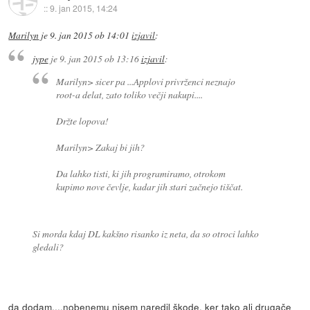
::
9. jan 2015, 14:24
Marilyn
je
9. jan 2015 ob 14:01
izjavil
:
jype
je
9. jan 2015 ob 13:16
izjavil
:
Marilyn> sicer pa ...Applovi privrženci neznajo
root-a delat, zato toliko večji nakupi....
Držte lopova!
Marilyn> Zakaj bi jih?
Da lahko tisti, ki jih programiramo, otrokom
kupimo nove čevlje, kadar jih stari začnejo tiščat.
Si morda kdaj DL kakšno risanko iz neta, da so otroci lahko
gledali?
da dodam....nobenemu nisem naredil škode, ker tako ali drugače