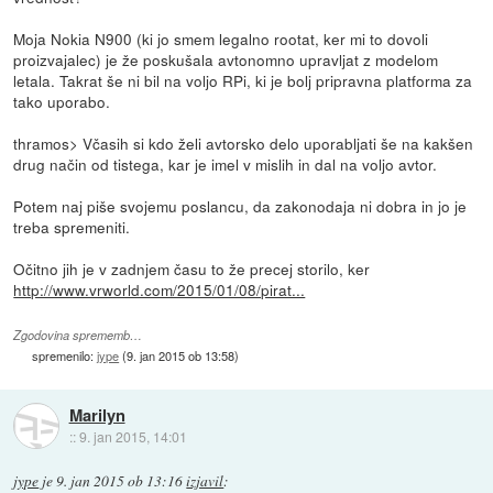
Moja Nokia N900 (ki jo smem legalno rootat, ker mi to dovoli
proizvajalec) je že poskušala avtonomno upravljat z modelom
letala. Takrat še ni bil na voljo RPi, ki je bolj pripravna platforma za
tako uporabo.
thramos> Včasih si kdo želi avtorsko delo uporabljati še na kakšen
drug način od tistega, kar je imel v mislih in dal na voljo avtor.
Potem naj piše svojemu poslancu, da zakonodaja ni dobra in jo je
treba spremeniti.
Očitno jih je v zadnjem času to že precej storilo, ker
http://www.vrworld.com/2015/01/08/pirat...
Zgodovina sprememb…
spremenilo:
jype
(
9. jan 2015 ob 13:58
)
Marilyn
::
9. jan 2015, 14:01
jype
je
9. jan 2015 ob 13:16
izjavil
: