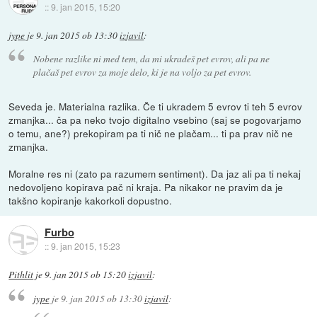
::
9. jan 2015, 15:20
jype
je
9. jan 2015 ob 13:30
izjavil
:
Nobene razlike ni med tem, da mi ukradeš pet evrov, ali pa ne
plačaš pet evrov za moje delo, ki je na voljo za pet evrov.
Seveda je. Materialna razlika. Če ti ukradem 5 evrov ti teh 5 evrov
zmanjka... ča pa neko tvojo digitalno vsebino (saj se pogovarjamo
o temu, ane?) prekopiram pa ti nič ne plačam... ti pa prav nič ne
zmanjka.
Moralne res ni (zato pa razumem sentiment). Da jaz ali pa ti nekaj
nedovoljeno kopirava pač ni kraja. Pa nikakor ne pravim da je
takšno kopiranje kakorkoli dopustno.
Furbo
::
9. jan 2015, 15:23
Pithlit
je
9. jan 2015 ob 15:20
izjavil
:
jype
je
9. jan 2015 ob 13:30
izjavil
: