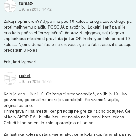
tomaz-
::
9. jan 2015, 14:42
Zakaj neprimeren?? Jype ima pač 10 koles.. Enega zase, druge pa
proti majhnemu plačilu POSOJA z avožnjo.. Lokalni šerif pa si je
eno kolo pač vzel "brezplačno", čeprav NI njegovo, saj njegova
zaplankana miselnost pravi, da je tko OK in da jype itak ne rabi 10
koles... Njemu denar raste na drevesu, ga ne rabi zaslužit s posojo
preostalih 9 koles..
Fak, keri izgovori..
paket
::
9. jan 2015, 15:05
Kolo je eno. Jih ni 10. Oziroma ti predpostavljaš, da jih je 10.. Ko
ga vzame, ga ostali ne morejo uporabljati. Ko vzameš kopijo,
original ostane.
Primerjava ni na mestu, ker pri kopiji ne gre za fizično odtujitev. Če
bi kolo SKOPIRAL bi bilo isto, ker nekdo ne bi ostal brez kolesa.
Četudi bi se potem to kolo uporabljalo ali pa ne.
Za lastnika kolesa ostaja vse enako, če je kolo skopirano ali pa ne.