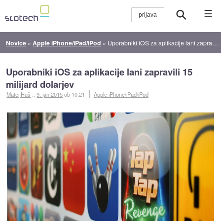
☰
Novice
»
Apple iPhone/iPad/iPod
»
Uporabniki iOS za aplikacije lani zapravili 15 milijard dolarjev
Uporabniki iOS za aplikacije lani zapravili 15
milijard dolarjev
Matej Huš
::
9. jan 2015
ob 10:21
Apple iPhone/iPad/iPod