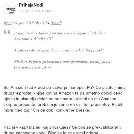
PrihajaNodi
::
9. jan 2015, 13:42
jype
je
9. jan 2015 ob 13:34
izjavil
:
PrihajaNodi> Jah bos pa pac nasel drug posel tako kot
Amazonovi skladiscniki.
A zato ker Marilyn krade bi moral jaz iskat drug posel?
Nikakor. Prijavil ga bom na tramvajkomando, pa naj ga oni
privijejo, če krši zakon.
Sej Amazon tud krade pa ustvarja monopol. Pa? Ce pisatelj nima
drugam prodati knjige kot na Amazon ta pa umetno doloci ceno
njemu in pisatelju delez bo pac moral pristati da mu Amazon
skripne procente, problem je samo v visini teh procentov. Ps biti
mora med top 10% da dobi konkretne zneske.
Pac si v kapitalizmu, kaj pricakujes? Se bos ze prekvalificaral v
druge znastvene vode. Bionika je se precej odprta.