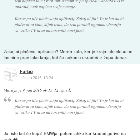
sem napisal tole z root-om. Nebom se pa spuščal v debato iOs vs
android, vsak naj ima svoje mnenje.
Kar se pa tiče plačevanja aplikacij. Zakaj bi jih? To je kot da bi
plačeval za kino, kljub temu, da sem porabil ogromno denarja
za veliko TV in so na torrentih novi filmi.
Zakaj bi plačeval aplikacije? Morda zato, ker je kraja intelektualne
lastnine prav tako kraja, kot če nekomu ukradeš iz žepa denar.
Furbo
::
9. jan 2015, 13:24
Marilyn
je
9. jan 2015 ob 13:12
izjavil
:
Kar se pa tiče plačevanja aplikacij. Zakaj bi jih? To je kot da bi
plačeval za kino, kljub temu, da sem porabil ogromno denarja
za veliko TV in so na torrentih novi filmi.
Ja, isto kot če kupiš BMWja, potem lahko kar kradeš gorivo na
petrolih.