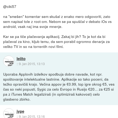
@ciki57
na "smešen" komentar sem skušal z enako mero odgovoriti, zato
sem napisal tole z root-om. Nebom se pa spuščal v debato iOs vs
android, vsak naj ima svoje mnenje.
Kar se pa tiče plačevanja aplikacij. Zakaj bi jih? To je kot da bi
plačeval za kino, kljub temu, da sem porabil ogromno denarja za
veliko TV in so na torrentih novi filmi.
leiito
::
9. jan 2015, 13:13
Uporaba Applovih izdelkov spodbuja dobre navade, kot npr.
spoštovanje intelektualne lastnine. Aplikacije so tako poceni, da
težko opravičiš krajo. Večina appov je €0.99, top igre okrog €5, ves
čas so neki popusti, Sygic za celo Evropo in Rusijo €20... za €25 si
pa z iTunes Match legaliziraš (in optimiziraš kakovost) celo
glasbeno zbirko.
jype
::
9. jan 2015, 13:16