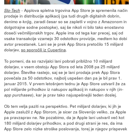
- Applova spletna trgovina App Store je spremenila način
Slo-Tech
prodaje in distribucije aplikacij (pa tudi drugih digitalnih dobrin,
denimo e-knjig, zaradi česar so se zapletli v vojno z Amazonom in
dolgotrajne sodne postopke), saj še nikoli ni bilo tako enostavno
doseči večmilijonskih trgov. Apple ima od tega kar precej, saj od
vsake transakcije vzamejo 30 odstotkov provizije, medtem ko dobi
avtor preostanek. Lani se je prek App Stora pretočilo 15 milijard
dolarjev,
so sporočili iz Cupertina
.
To pomeni, da so razvijalci lani pobrali približno 10 milijard
dolarjev, v vsem obstoju App Stora od leta 2008 pa 25 milijard
dolarjev. Številke rastejo, saj se je lani prodaja prek App Stora
povečala za 50 odstotkov, najbolj uspešen dan pa je bil prav 1.
januar 2015. V prvem letošnjem tednu je App Store ustvaril že za
pol milijarde prihodkov iz nakupov aplikacij in nakupov v njih (
in-
), kar je prav tako najuspešnejši teden doslej.
app purchases
Ob tem velja paziti na perspektivo. Pet milijard dolarjev, ki jih je
Apple zaslužil z App Storom, je sicer za Slovenijo veliko, za Apple
pa pravzaprav ne. Ne pozabimo, da je Apple lani ustvaril več kot
180 milijard dolarjev prihodkov, a pod drugi strani je res, da ima
App Store zelo nizke stroške poslovanja, torej je njegov prispevek