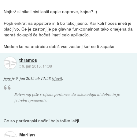
Najbrž si nikoli nisi lastil apple naprave, kajne? :)
Pojdi enkrat na appstore in ti bo takoj jasno. Kar koli hočeš imeti je
plačljivo. Če je zastonj je pa glavna funkconalnost tako omejena da
moraš dokupiti če hočeš imeti celo aplikacijo.
Medem ko na androidu dobiš vse zastonj kar se ti zapaše.
thramos
::
9. jan 2015, 14:08
jype
je
9. jan 2015 ob 13:58
izjavil
:
Potem naj piše svojemu poslancu, da zakonodaja ni dobra in jo
je treba spremeniti.
Če so partizanski načini boja toliko lažji ...
Marilyn