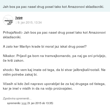
Jah bos pa pac nasel drug posel tako kot Amazonovi skladiscniki.
jype
::
9. jan 2015, 13:34
PrihajaNodi> Jah bos pa pac nasel drug posel tako kot Amazonovi
skladiscniki.
A zato ker Marilyn krade bi moral jaz iskat drug posel?
Nikakor. Prijavil ga bom na tramvajkomando, pa naj ga oni privijejo,
če krši zakon.
shock> Ne vem kaj imate od tega, da bi stvar jailbrejkali/rootali. Ne
vidim potrebe zakaj bi.
Včasih si kdo želi napravo uporabljat še za kaj drugega od tistega,
kar je imel v mislih in da na voljo proizvajalec.
Zgodovina sprememb…
spremenilo:
jype
(
9. jan 2015 ob 13:35
)