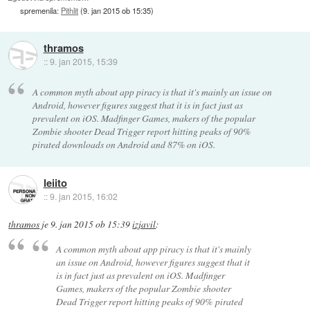
spremenila:
Pithlit
(
9. jan 2015 ob 15:35
)
thramos
::
9. jan 2015, 15:39
A common myth about app piracy is that it's mainly an issue on
Android, however figures suggest that it is in fact just as
prevalent on iOS. Madfinger Games, makers of the popular
Zombie shooter Dead Trigger report hitting peaks of 90%
pirated downloads on Android and 87% on iOS.
leiito
::
9. jan 2015, 16:02
thramos
je
9. jan 2015 ob 15:39
izjavil
:
A common myth about app piracy is that it's mainly
an issue on Android, however figures suggest that it
is in fact just as prevalent on iOS. Madfinger
Games, makers of the popular Zombie shooter
Dead Trigger report hitting peaks of 90% pirated