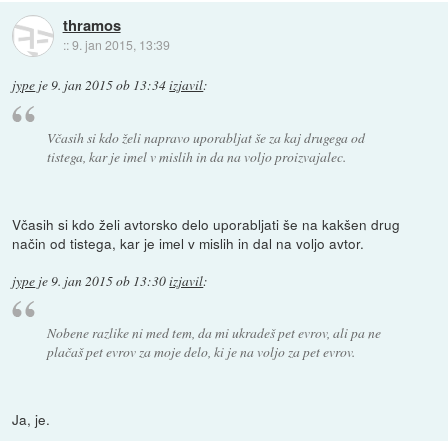
thramos
::
9. jan 2015, 13:39
jype
je
9. jan 2015 ob 13:34
izjavil
:
Včasih si kdo želi napravo uporabljat še za kaj drugega od
tistega, kar je imel v mislih in da na voljo proizvajalec.
Včasih si kdo želi avtorsko delo uporabljati še na kakšen drug
način od tistega, kar je imel v mislih in dal na voljo avtor.
jype
je
9. jan 2015 ob 13:30
izjavil
:
Nobene razlike ni med tem, da mi ukradeš pet evrov, ali pa ne
plačaš pet evrov za moje delo, ki je na voljo za pet evrov.
Ja, je.