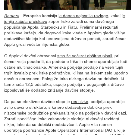
- Evropska komisija
je danes pojasnila razloge
, zakaj
je
Reuters
junija začela preiskavo
zoper Irsko zaradi suma davčnega
popuščanja Applu, Starbucksu in Fiatu.
Preliminarni rezultati
preiskave
kažejo, da dogovori irske vlade z Applom glede višine
obdavčitve štejejo kot nedovoljena državna pomoč, zaradi česar
Applu grozi večstomilijonska globa.
O Applovi davčni obravnavi
smo že večkrat obširno pisali
, pri
čemer velja poudariti, da podobne trike in sheme uporabljajo tudi
ostale multinacionalke. Ameriška podjetja prodajo na vseh tujih
trgih izvajajo prek irske podružnice, ki ima na Irskem zelo ugodno
davčno obravnavo. Poleg že tako nizkega davka na dobiček, ki
tam znaša 12,5 odstotka, uspejo podjetja v pogajanjih z državo
izposlovati še dodatno znižanje davčne stopnje.
Da pa so efektivne davčne stopnje
res nizke
, podjetja uporabijo
zvito davčno strukturo, s katero obdavčljive dobičke prek
nizozemske podružnice prekanalizirajo na podjetje v davčni oazi.
Zaradi specifične irske zakonodaje slednje ni davčni rezident
nikjer, tako da so dobički neobdavčeni. Apple v ta namen
uporablja podružnice Apple Operations International (AOI), ki je