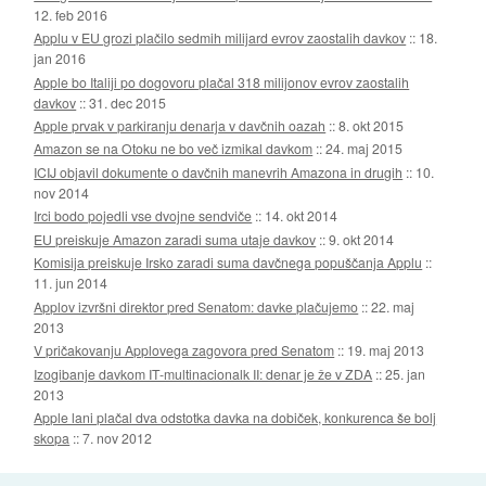
12. feb 2016
Applu v EU grozi plačilo sedmih milijard evrov zaostalih davkov
::
18.
jan 2016
Apple bo Italiji po dogovoru plačal 318 milijonov evrov zaostalih
davkov
::
31. dec 2015
Apple prvak v parkiranju denarja v davčnih oazah
::
8. okt 2015
Amazon se na Otoku ne bo več izmikal davkom
::
24. maj 2015
ICIJ objavil dokumente o davčnih manevrih Amazona in drugih
::
10.
nov 2014
Irci bodo pojedli vse dvojne sendviče
::
14. okt 2014
EU preiskuje Amazon zaradi suma utaje davkov
::
9. okt 2014
Komisija preiskuje Irsko zaradi suma davčnega popuščanja Applu
::
11. jun 2014
Applov izvršni direktor pred Senatom: davke plačujemo
::
22. maj
2013
V pričakovanju Applovega zagovora pred Senatom
::
19. maj 2013
Izogibanje davkom IT-multinacionalk II: denar je že v ZDA
::
25. jan
2013
Apple lani plačal dva odstotka davka na dobiček, konkurenca še bolj
skopa
::
7. nov 2012