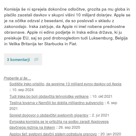
Komisija še ni sprejela dokončne odločitve, grozita pa mu globa in
plačilo zaostali davkov v skupni višini 10 milijard dolarjev. Apple se
je na očitke odzval z besedami, da so poslovali v skladu z
zakonodajo. Irska zatrjuje, da Apple ni imel nobene prednostne
obravnave. Apple ni edino podjetje in Irska edina država, ki ju
preiskuje EU, saj so pod drobnogledom tudi Luksemburg, Belgija
in Velika Britanija ter Starbucks in Fiat.
3 komentarji
Preberite si še…
Sodišče Irsko prisililo, da sprejme 13 milijard evrov davkov od Appla
::
10. sep 2024
Tudi Irska bo bolj obdavčila tehnološke velikane
::
10. okt 2021
Teslina tovarna v Nemčiji bo dobila milijardno subvencijo
::
6. sep
2021
Sprejet dogovor o obdavčitvi svetovnih gigantov
::
2. jul 2021
Evropska komisija se je pritožila na sodbo zaradi Applovega
davčnega režima na Irskem
::
26. sep 2020
Applov šef: svetovni davčni sistem potrebuje prenovo
::
20. jan 2020