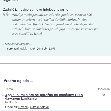
Zadnjič iz novice za novo Intelovo tovarno:
Izrael je Intelu ponudil več od Irske, predvsem v smislu 300
milijonov dolarjev subvencij in davčnih olajšav. Intelov
podpredsednik Mooly Eden je pojasnil, da sta obe državi dobro
razumeli, kako se dandanes privabljajo investicije, na koncu pa
so se odločili za Izrael.
Zgodovina sprememb…
spremenil:
nekikr
(
1. okt 2014 ob 13:07
)
Vredno ogleda ...
Tema
Sporočila
»
Apple in Irska sta se pritožila na odločitev EU o
30
davčnem izmikanju
McHusch
Oddelek:
Novice
/
Ostale najave