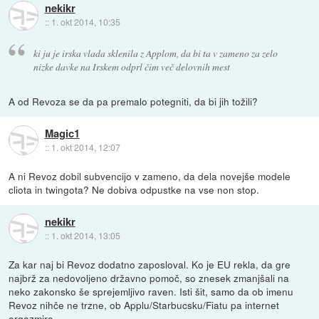
nekikr
::
1. okt 2014, 10:35
ki ju je irska vlada sklenila z Applom, da bi ta v zameno za zelo
nizke davke na Irskem odprl čim več delovnih mest
A od Revoza se da pa premalo potegniti, da bi jih tožili?
Magic1
::
1. okt 2014, 12:07
A ni Revoz dobil subvencijo v zameno, da dela novejše modele
cliota in twingota? Ne dobiva odpustke na vse non stop.
nekikr
::
1. okt 2014, 13:05
Za kar naj bi Revoz dodatno zaposloval. Ko je EU rekla, da gre
najbrž za nedovoljeno državno pomoč, so znesek zmanjšali na
neko zakonsko še sprejemljivo raven. Isti šit, samo da ob imenu
Revoz nihče ne trzne, ob Applu/Starbucsku/Fiatu pa internet
orgazmira.