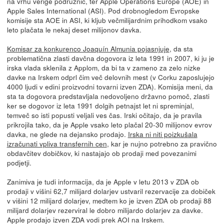
na vrhu verige podružnic, ter Apple Operations Europe (AOE) in
Apple Sales International (ASI). Pod drobnogledom Evropske
komisije sta AOE in ASI, ki kljub večmilijardnim prihodkom vsako
leto plačata le nekaj deset milijonov davka.
Komisar za konkurenco Joaquín Almunia pojasnjuje
, da sta
problematična zlasti davčna dogovora iz leta 1991 in 2007, ki ju je
irska vlada sklenila z Applom, da bi ta v zameno za zelo nizke
davke na Irskem odprl čim več delovnih mest (v Corku zaposlujejo
4000 ljudi v edini proizvodni tovarni izven ZDA). Komisija meni, da
sta ta dogovora predstavljala nedovoljeno državno pomoč, zlasti
ker se dogovor iz leta 1991 dolgih petnajst let ni spreminjal,
temveč so isti popusti veljali ves čas. Irski očitajo, da je pravila
prikrojila tako, da je Apple vsako leto plačal 20-30 milijonov evrov
davka, ne glede na dejansko prodajo.
Irska ni niti poizkušala
izračunati vpliva transfernih cen
, kar je nujno potrebno za pravično
obdavčitev dobičkov, ki nastajajo ob prodaji med povezanimi
podjetji.
Zanimiva je tudi informacija, da je Apple v letu 2013 v ZDA ob
prodaji v višini 62,7 milijard dolarjev ustvaril rezervacije za dobiček
v višini 12 milijard dolarjev, medtem ko je izven ZDA ob prodaji 88
milijard dolarjev rezerviral le dobro milijardo dolarjev za davke.
Apple prodajo izven ZDA vodi prek AOI na Irskem.