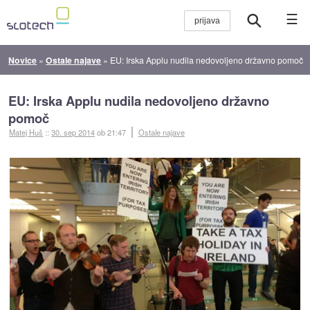
☰
Novice
»
Ostale najave
»
EU: Irska Applu nudila nedovoljeno državno pomoč
EU: Irska Applu nudila nedovoljeno državno
pomoč
Matej Huš
::
30. sep 2014
ob 21:47
Ostale najave