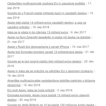
Obdavčitev multinacionalk razdvaja EU in zaposluje sodišča
::
17.
sep 2019
Google bo v Franciji plačal milijardo kazni in zaostalih davkov
::
13.
sep 2019
Apple Irski plačal 14 milijard evrov zaostalih davkov, a upa na
uspešno pritožbo
::
19. sep 2018
Irska se je vdala in bo izterjala 13 milijard evrov
::
6. dec 2017
Apple na Novi Zelandiji desetletje ni plačal nič davka na dobiček
::
21. mar 2017
Apple v Rusiji kriv dogovarjanja o cenah iPhona
::
15. mar 2017
Apple toži Evropsko komisijo zaradi 13-milijardnega davka
::
21. feb
2017
Google se je lani izognil plačilu treh milijard evrov davkov
::
22. dec
2016
Apple in Irska sta se pritožila na odločitev EU o davčnem izmikanju
::
19. dec 2016
Ameriške multinacionalke neobdavčene dobičke parkirajo v državne
obveznice
::
10. dec 2016
EU proti Applu: Irska se hoče pritožiti
::
3. sep 2016
Evropska komisija: Apple mora plačati 13 milijard evrov utajenih
davkov
::
30. avg 2016
Google bo Veliki Britaniji za 10 let plačal 130 milijonov funtov davka
::