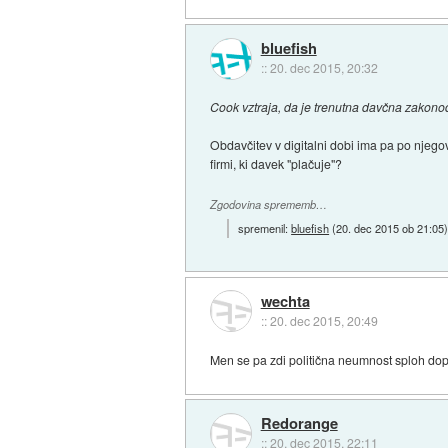
bluefish
::
20. dec 2015, 20:32
Cook vztraja, da je trenutna davčna zakonod
Obdavčitev v digitalni dobi ima pa po njego
firmi, ki davek "plačuje"?
Zgodovina sprememb…
spremenil:
bluefish
(
20. dec 2015 ob 21:05
wechta
::
20. dec 2015, 20:49
Men se pa zdi politična neumnost sploh dop
Redorange
::
20. dec 2015, 22:11