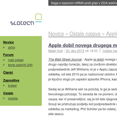
BMW v vozilih začel predvajati reklame
::
dane
Novice
»
Ostale najave
»
Appl
Novice
Apple dobil novega drugega 
arhiv
Matej Huš
::
20. dec 2015
ob 18:23
Ostale na
Forum
The Wall Street Journal
- Apple
je dobil
novega op
mali oglasi
drugo najvišjo funkcijo, takoj za izvršnim dir
teme zadnjih 24h
podpredsednik Jeff Williams, ki je v Applu zapo
Članki
oddelka, od leta 2010 pa je nadzoroval celotno 
je ključno vlogo pri uspešni splavitvi iPhona, ka
Zaposlitve
brskaj
Sedaj se je Williams seli na položaj, ki ga je s
Ostalo
trenutnega položaja. To seveda še ne pomeni, 
pravila
zaupa, kar ni presenetljivo, saj je bil leta njeg
Srouji se pridružuje podjetju kot podpredsednik
oddelka za marketing, Phil Schiller pa bo odslej 
sliki desno.