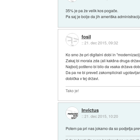
35% je pa že velik kos pogače.
Pa saj je bolje da jih ameriška administrac
fosil
::
21. dec 2015, 09:32
Ko smo že pri digitalni dobi in "modernizacij
Zakaj bi morala zda (ali kakšna druga drža
Najbolj pošteno bi bilo da vsaka država dobi 
Da pa ne bi preveč zakomplicirali ugotavljanj
dobička v tej državi.
Tako je!
Invictus
::
21. dec 2015, 10:20
Potem pa pri nas jokamo da so podjetja p