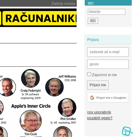
Išči:
Zadnje novice
Prijava
Zapomni si me
nov uporabnik
pozabili geslo?