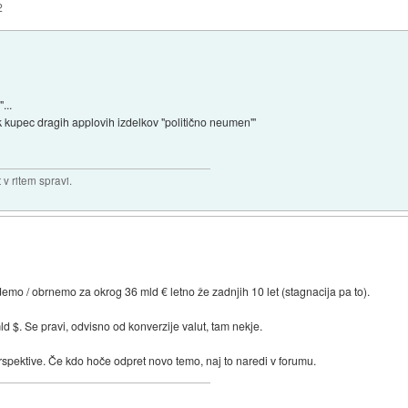
2
...
k kupec dragih applovih izdelkov "politično neumen"'
v ritem spravi.
mo / obrnemo za okrog 36 mld € letno že zadnjih 10 let (stagnacija pa to).
d $. Se pravi, odvisno od konverzije valut, tam nekje.
pektive. Če kdo hoče odpret novo temo, naj to naredi v forumu.