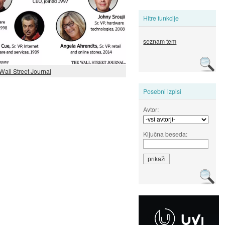
Hitre funkcije
seznam tem
Wall Street Journal
Posebni izpisi
Avtor:
Ključna beseda: