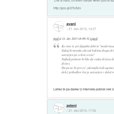
"Life is hard; it's even harder when you're st
http://goo.gl/2YuS2x
avani
::
21. dec 2015, 14:27
fosil
je
21. dec 2015 ob 09:32
izjavil
:
Ko smo že pri digitalni dobi in "moderniza
Zakaj bi morala zda (ali kakšna druga dr
ustvarjen po celem svetu?
Najbolj pošteno bi bilo da vsaka država do
državi.
Da pa ne bi preveč zakomplicirali ugotavl
delež prihodkov kot je ustvarjen v določeni
Lahko bi pa davke iz interneta pobiral nek UN
zeleni
::
21. dec 2015, 17:52