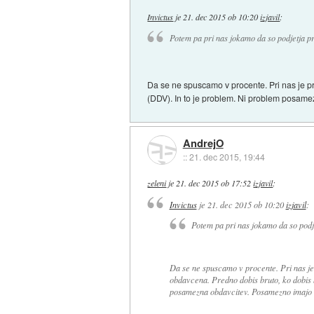
Invictus
je
21. dec 2015 ob 10:20
izjavil
:
Potem pa pri nas jokamo da so podjetja 
Da se ne spuscamo v procente. Pri nas je pr
(DDV). In to je problem. Ni problem posame
AndrejO
::
21. dec 2015, 19:44
zeleni
je
21. dec 2015 ob 17:52
izjavil
:
Invictus
je
21. dec 2015 ob 10:20
izjavil
:
Potem pa pri nas jokamo da so pod
Da se ne spuscamo v procente. Pri nas je
obdavcena. Predno dobis bruto, ko dobis 
posamezna obdavcitev. Posamezno imajo tu