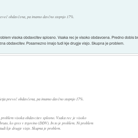
preveč obdavčena, pa imamo davčno stopnjo 17%.
oblem visoka obdavcitev splosno. Vsaka rec je visoko obdavcena. Predno dobis brut
zna obdavcitev. Posamezno imajo tudi kje drugje visjo. Skupna je problem.
jetja preveč obdavčena, pa imamo davčno stopnjo 17%.
 problem visoka obdavcitev splosno. Vsaka rec je visoko
bruto, ko gres v trgovino (DDV). In to je problem. Ni problem
di kje drugje visjo. Skupna je problem.