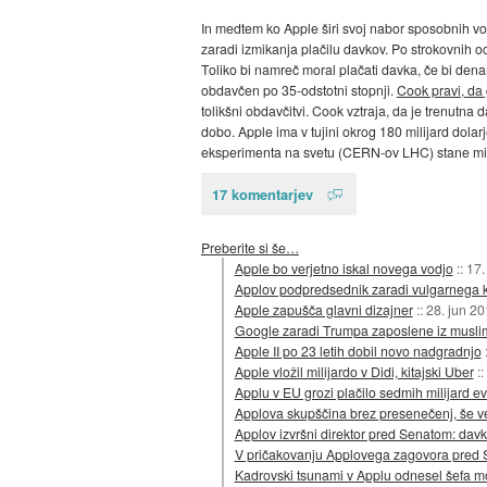
In medtem ko Apple širi svoj nabor sposobnih vod
zaradi izmikanja plačilu davkov. Po strokovnih oc
Toliko bi namreč moral plačati davka, če bi denar, 
obdavčen po 35-odstotni stopnji.
Cook pravi, da 
tolikšni obdavčitvi. Cook vztraja, da je trenutn
dobo. Apple ima v tujini okrog 180 milijard dol
eksperimenta na svetu (CERN-ov LHC) stane mili
17 komentarjev
Preberite si še…
Apple bo verjetno iskal novega vodjo
::
17.
Applov podpredsednik zaradi vulgarnega k
Apple zapušča glavni dizajner
::
28. jun 2
Google zaradi Trumpa zaposlene iz musli
Apple II po 23 letih dobil novo nadgradnjo
Apple vložil milijardo v Didi, kitajski Uber
::
Applu v EU grozi plačilo sedmih milijard e
Applova skupščina brez presenečenj, še v
Applov izvršni direktor pred Senatom: dav
V pričakovanju Applovega zagovora pred
Kadrovski tsunami v Applu odnesel šefa 