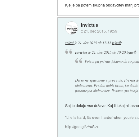
Kje je pa potem skupna obdavčitev manj p
Invictus
::
21. dec 2015, 19:59
zeleni
je
21. dec 2015 ob 17:52
izjavil
:
Invictus
je
21. dec 2015 ob 10:20
izjavil
:
Potem pa pri nas jokamo da so pod
Da se ne spuscamo v procente. Pri nas je
obdavcena. Predno dobis bruto, ko dobis 
posamezna obdavcitev. Posamezno imajo tu
Saj to delajo vse države. Kaj ti tukaj ni jasn
"Life is hard; it's even harder when you're st
http://goo.gl/2YuS2x