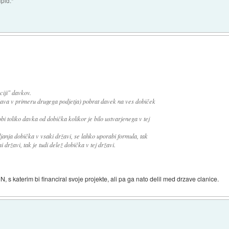
upid."
ciji" davkov.
žava v primeru drugega podjetja) pobrat davek na ves dobiček
bi toliko davka od dobička kolikor je bilo ustvarjenega v tej
janja dobička v vsaki državi, se lahko uporabi formula, tak
 državi, tak je tudi delež dobička v tej državi.
, s katerim bi financiral svoje projekte, ali pa ga nato delil med drzave clanice.