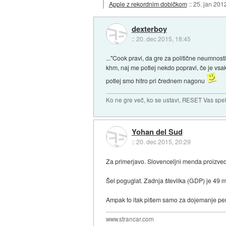
Apple z rekordnim dobičkom
::
25. jan 201
dexterboy
::
20. dec 2015, 18:45
..."Cook pravi, da gre za politične neumnosti"
khm, naj me potlej nekdo popravi, če je vsa
potlej smo hitro pri črednem nagonu
Ko ne gre več, ko se ustavi, RESET Vas spet 
Yohan del Sud
::
20. dec 2015, 20:29
Za primerjavo. Slovenceljni menda proizvede
Šel poguglat. Zadnja številka (GDP) je 49 ml
Ampak to itak pišem samo za dojemanje pers
www.strancar.com