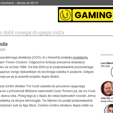
s ob 06:09
e dobil novega drugega moža
moža
jave
erativnega direktorja (COO), ki v hierarhiji podjetja
predstavlja
ektorjem Timom Cookom. Odgovorno funkcijo prevzema dosedanji
slen že od leta 1998. Od leta 2004 je bi podpredsednik proizvodnega
Applovo verigo dobaviteljev do končnega izdelka in podpore. Odigral
sneje pa se je posvetil projektu Apple Watch.
edanji izvršni direktor Tim Cook zasedal do prevzema njegovega
da bo v prihodnosti Williams nadomestil Cook. Pomeni pa, da mu Cook
ova desna roka. Poleg tega je v Applu še nekaj kadrovskih novosti. Johny
 oddelka za strojne tehnologije, Tor Myhren bo postal podpredsednik
zadolžen tudi za App Store. Celotno izvršno strukturo Appla vidite na