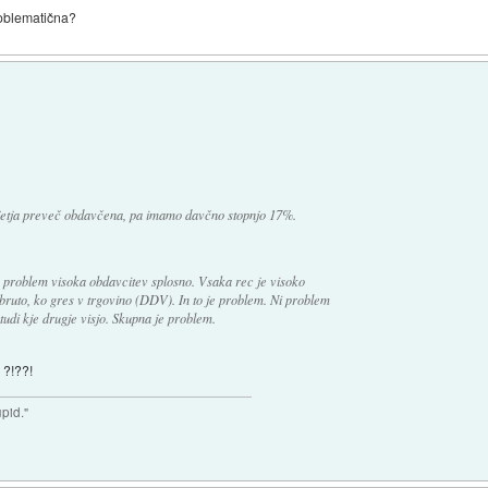
roblematična?
jetja preveč obdavčena, pa imamo davčno stopnjo 17%.
 problem visoka obdavcitev splosno. Vsaka rec je visoko
bruto, ko gres v trgovino (DDV). In to je problem. Ni problem
di kje drugje visjo. Skupna je problem.
o ?!??!
upid."