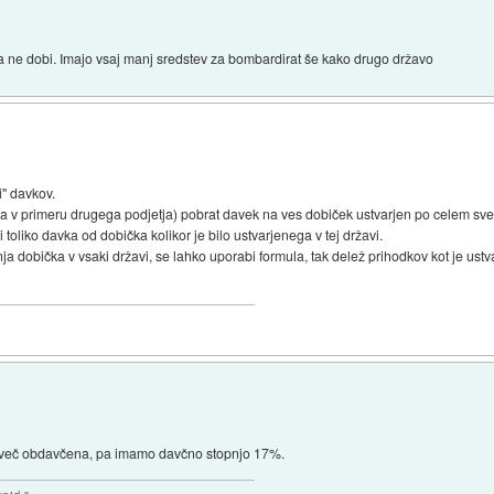
ija ne dobi. Imajo vsaj manj sredstev za bombardirat še kako drugo državo
i" davkov.
va v primeru drugega podjetja) pobrat davek na ves dobiček ustvarjen po celem sv
toliko davka od dobička kolikor je bilo ustvarjenega v tej državi.
a dobička v vsaki državi, se lahko uporabi formula, tak delež prihodkov kot je ustva
reveč obdavčena, pa imamo davčno stopnjo 17%.