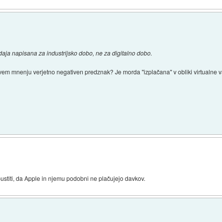
aja napisana za industrijsko dobo, ne za digitalno dobo.
vem mnenju verjetno negativen predznak? Je morda "izplačana" v obliki virtualne va
)
ustiti, da Apple in njemu podobni ne plačujejo davkov.