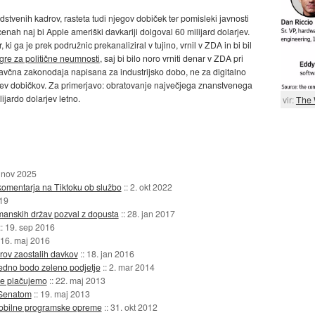
stvenih kadrov, rasteta tudi njegov dobiček ter pomisleki javnosti
enah naj bi Apple ameriški davkariji dolgoval 60 milijard dolarjev.
ki ga je prek podružnic prekanaliziral v tujino, vrnil v ZDA in bi bil
gre za politične neumnosti
, saj bi bilo noro vrniti denar v ZDA pri
a davčna zakonodaja napisana za industrijsko dobo, ne za digitalno
arjev dobičkov. Za primerjavo: obratovanje največjega znanstvenega
jardo dolarjev letno.
vir:
The 
 nov 2025
omentarja na Tiktoku ob službo
::
2. okt 2022
019
manskih držav pozval z dopusta
::
28. jan 2017
::
19. sep 2016
16. maj 2016
vrov zaostalih davkov
::
18. jan 2016
edno bodo zeleno podjetje
::
2. mar 2014
ke plačujemo
::
22. maj 2013
 Senatom
::
19. maj 2013
mobilne programske opreme
::
31. okt 2012