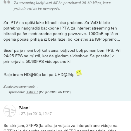
Za streaming ločljivosti 4K bo potreboval 20-30 Mbps, kar v
prihodnosti ne bo nemogoče.
Za IPTV na optiki take hitrosti niso problem. Za VoD bi bilo
potrebno nadgraditi backbone IPTV, za internet streaming teh
hitrosti pa še mednarodne peering povezave. 100GbE optična
opema počasi prihaja iz beta faze, bo koristno za ISP opremo...
Sicer pa je meni bolj kot sama ločljivost bolj pomemben FPS. Pri
24/25 FPS se mi zdi, kot da gledam slideshow. Še posebej v
primerjavi s 50/60FPS videoposnetki.
Raje imam HD@50p kot pa UHD@24p
Zgodovina sprememb…
spremenilo:
Bistri007
(
27. jan 2013 ob 12:20
)
PJani
::
27. jan 2013, 12:47
Se strinjam, 24FPS(ta cifra je veljala za interpolirane videje na
CRTjih) je dejansko premalo! od 40FPS naprej zgledajo video