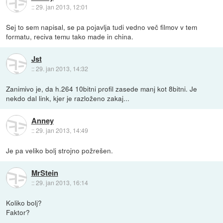
::
29. jan 2013, 12:01
Sej to sem napisal, se pa pojavlja tudi vedno več filmov v tem
formatu, reciva temu tako made in china.
Jst
::
29. jan 2013, 14:32
Zanimivo je, da h.264 10bitni profil zasede manj kot 8bitni. Je
nekdo dal link, kjer je razloženo zakaj...
Anney
::
29. jan 2013, 14:49
Je pa veliko bolj strojno požrešen.
MrStein
::
29. jan 2013, 16:14
Koliko bolj?
Faktor?