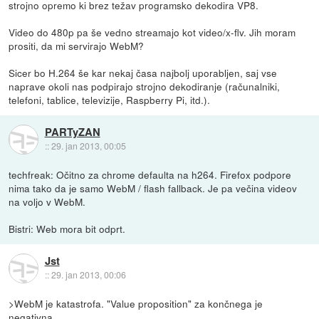
strojno opremo ki brez težav programsko dekodira VP8.
Video do 480p pa še vedno streamajo kot video/x-flv. Jih moram
prositi, da mi servirajo WebM?
Sicer bo H.264 še kar nekaj časa najbolj uporabljen, saj vse
naprave okoli nas podpirajo strojno dekodiranje (računalniki,
telefoni, tablice, televizije, Raspberry Pi, itd.).
PARTyZAN
::
29. jan 2013, 00:05
techfreak: Očitno za chrome defaulta na h264. Firefox podpore
nima tako da je samo WebM / flash fallback. Je pa večina videov
na voljo v WebM.
Bistri: Web mora bit odprt.
Jst
::
29. jan 2013, 00:06
>WebM je katastrofa. "Value proposition" za končnega je
negativna.