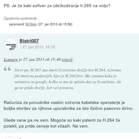
PS: Je že kaki softver za (de)kodiranje h.265 na voljo?
Zgodovina sprememb…
spremenil:
MrStein
(
27. jan 2013 ob 15:56
)
Bistri007
::
27. jan 2013, 16:10
Lonsarg
je
27. jan 2013 ob 15:40
izjavil
:
Sicer pa, H.265 zna imeti licenčnine dražje kot H.264, oziroma
jih imeti na področjih, kjer je H.264 free. Me zanima kaka je
računica za google, kolko se mu še splača dat za licenčnine, da
ga ne pride dražje, kot več prenosa.
Računica za ponudnike vsebin oziroma kabelske operaterje je
boljša storitev za njihove uporabnike za isto fizično pasovno širino.
Glede cene pa ne vem. Mogoče so kaki patenti za H.264 že
potekli, pa pride ceneje kot včasih. Ne vem.