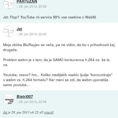
PARTyZAN
::
28. jan 2013, 20:58
Jst: Flop? YouTube mi servira 98% vse vsebine v WebM.
Jst
::
28. jan 2013, 22:45
Moja zbirka BluRayjev se veča, pa ne vidim, da bo v prihodnosti kaj
drugače.
Problem webm je v tem, da je SAMO konkurenca h.264 oz. še to
ne.
Youtube, resno? hm... Koliko medijskih vsebin ljudje "konzumirajo"
v webm vs. h.264 formatu? Ker meni se zdi, da webm uporablja
samo youtube...
Bistri007
::
28. jan 2013, 22:58
Jst
je
28. jan 2013 ob 22:45
izjavil
: