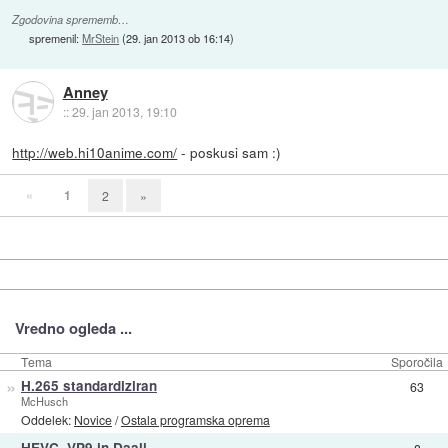
Zgodovina sprememb…
spremenil:
MrStein
(
29. jan 2013 ob 16:14
)
Anney
::
29. jan 2013, 19:10
http://web.hi10anime.com/
- poskusi sam :)
«
1
2
»
Vredno ogleda ...
Tema
Sporočila
»
H.265 standardiziran
63
McHusch
Oddelek:
Novice
/
Ostala programska oprema
»
HEVC, VP9 in Daali