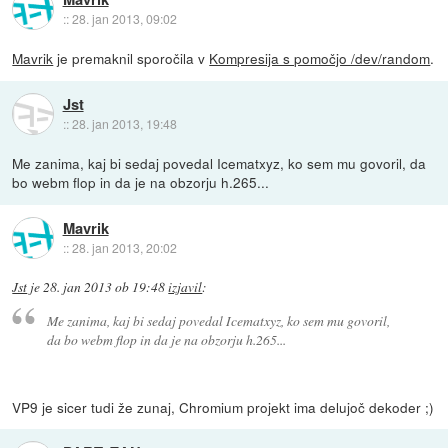
::
28. jan 2013, 09:02
Mavrik
je premaknil sporočila v
Kompresija s pomočjo /dev/random
.
Jst
::
28. jan 2013, 19:48
Me zanima, kaj bi sedaj povedal Icematxyz, ko sem mu govoril, da
bo webm flop in da je na obzorju h.265...
Mavrik
::
28. jan 2013, 20:02
Jst
je
28. jan 2013 ob 19:48
izjavil
:
Me zanima, kaj bi sedaj povedal Icematxyz, ko sem mu govoril,
da bo webm flop in da je na obzorju h.265...
VP9 je sicer tudi že zunaj, Chromium projekt ima delujoč dekoder ;)