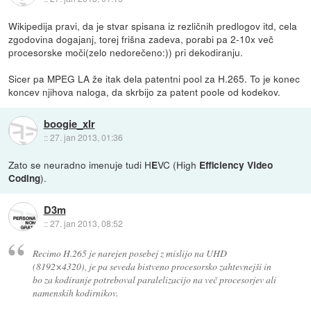
Wikipedija pravi, da je stvar spisana iz rezličnih predlogov itd, cela
zgodovina dogajanj, torej frišna zadeva, porabi pa 2-10x več
procesorske moči(zelo nedorečeno:)) pri dekodiranju.
Sicer pa MPEG LA že itak dela patentni pool za H.265. To je konec
koncev njihova naloga, da skrbijo za patent poole od kodekov.
boogie_xlr
::
27. jan 2013, 01:36
Zato se neuradno imenuje tudi H
VC (High
E
Efficiency Video
).
Coding
D3m
::
27. jan 2013, 08:52
Recimo H.265 je narejen posebej z mislijo na UHD
(8192×4320), je pa seveda bistveno procesorsko zahtevnejši in
bo za kodiranje potreboval paralelizacijo na več procesorjev ali
namenskih kodirnikov.