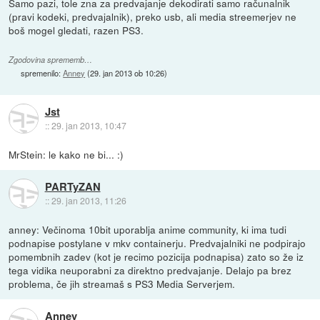
Samo pazi, tole zna za predvajanje dekodirati samo računalnik
(pravi kodeki, predvajalnik), preko usb, ali media streemerjev ne
boš mogel gledati, razen PS3.
Zgodovina sprememb…
spremenilo:
Anney
(
29. jan 2013 ob 10:26
)
Jst
::
29. jan 2013, 10:47
MrStein: le kako ne bi... :)
PARTyZAN
::
29. jan 2013, 11:26
anney: Večinoma 10bit uporablja anime community, ki ima tudi
podnapise postylane v mkv containerju. Predvajalniki ne podpirajo
pomembnih zadev (kot je recimo pozicija podnapisa) zato so že iz
tega vidika neuporabni za direktno predvajanje. Delajo pa brez
problema, če jih streamaš s PS3 Media Serverjem.
Anney