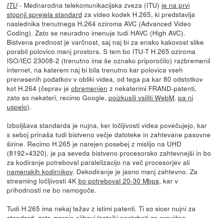
- Mednarodna telekomunikacijska zveza (ITU)
je na prvi
ITU
stopnji sprejela standard
za video kodek H.265, ki predstavlja
naslednika trenutnega H.264 oziroma AVC (Advanced Video
Coding). Zato se neuradno imenuje tudi HAVC (High AVC).
Bistvena prednost je varčnost, saj naj bi za enako kakovost slike
porabil polovico manj prostora. S tem bo ITU-T H.265 oziroma
ISO/IEC 23008-2 (trenutno ima še oznako priporočilo) razbremenil
internet, na katerem naj bi bila trenutno kar polovica vseh
prenesenih podatkov v obliki videa, od tega pa kar 80 odstotkov
kot H.264 (čeprav je
obremenjen
z nekaterimi FRAND-patenti,
zato so nekateri, recimo Google,
poizkusili vsiliti WebM
,
pa ni
uspelo
).
Izboljšava standarda je nujna, ker ločljivosti videa povečujejo, kar
s seboj prinaša tudi bistveno večje datoteke in zahtevane pasovne
širine. Recimo H.265 je narejen posebej z mislijo na UHD
(8192×4320), je pa seveda bistveno procesorsko zahtevnejši in bo
za kodiranje potreboval paralelizacijo na več procesorjev ali
namenskih kodirnikov
. Dekodiranje je jasno manj zahtevno. Za
streaming ločljivosti 4K
bo potreboval 20-30 Mbps
, kar v
prihodnosti ne bo nemogoče.
Tudi H.265 ima nekaj težav z istimi patenti. Ti so sicer nujni za
standard, zato morajo njihovi lastniki poskrbeti za pravično,