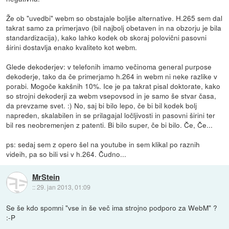
Že ob "uvedbi" webm so obstajale boljše alternative. H.265 sem dal
takrat samo za primerjavo (bil najbolj obetaven in na obzorju je bila
standardizacija), kako lahko kodek ob skoraj polovični pasovni
širini dostavlja enako kvaliteto kot webm.
Glede dekoderjev: v telefonih imamo večinoma general purpose
dekoderje, tako da če primerjamo h.264 in webm ni neke razlike v
porabi. Mogoče kakšnih 10%. Ice je pa takrat pisal doktorate, kako
so strojni dekoderji za webm vsepovsod in je samo še stvar časa,
da prevzame svet. :) No, saj bi bilo lepo, če bi bil kodek bolj
napreden, skalabilen in se prilagajal ločljivosti in pasovni širini ter
bil res neobremenjen z patenti. Bi bilo super, če bi bilo. Če, Če...
ps: sedaj sem z opero šel na youtube in sem klikal po raznih
videih, pa so bili vsi v h.264. Čudno...
MrStein
::
29. jan 2013, 01:09
Se še kdo spomni "vse in še več ima strojno podporo za WebM" ?
:-P