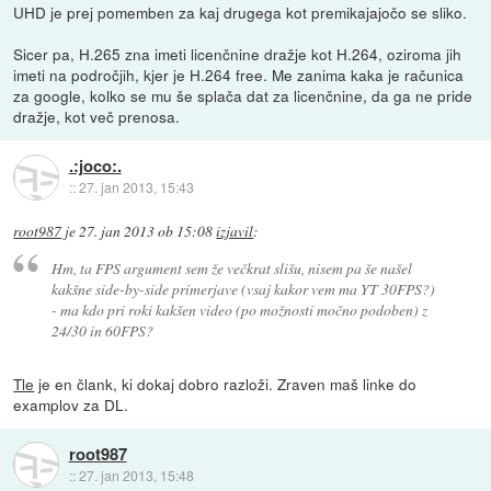
UHD je prej pomemben za kaj drugega kot premikajajočo se sliko.
Sicer pa, H.265 zna imeti licenčnine dražje kot H.264, oziroma jih
imeti na področjih, kjer je H.264 free. Me zanima kaka je računica
za google, kolko se mu še splača dat za licenčnine, da ga ne pride
dražje, kot več prenosa.
.:joco:.
::
27. jan 2013, 15:43
root987
je
27. jan 2013 ob 15:08
izjavil
:
Hm, ta FPS argument sem že večkrat slišu, nisem pa še našel
kakšne side-by-side primerjave (vsaj kakor vem ma YT 30FPS?)
- ma kdo pri roki kakšen video (po možnosti močno podoben) z
24/30 in 60FPS?
Tle
je en člank, ki dokaj dobro razloži. Zraven maš linke do
examplov za DL.
root987
::
27. jan 2013, 15:48