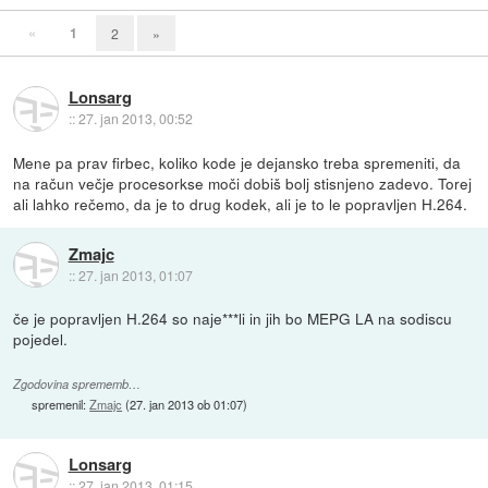
«
1
2
»
Lonsarg
::
27. jan 2013, 00:52
Mene pa prav firbec, koliko kode je dejansko treba spremeniti, da
na račun večje procesorkse moči dobiš bolj stisnjeno zadevo. Torej
ali lahko rečemo, da je to drug kodek, ali je to le popravljen H.264.
Zmajc
::
27. jan 2013, 01:07
če je popravljen H.264 so naje***li in jih bo MEPG LA na sodiscu
pojedel.
Zgodovina sprememb…
spremenil:
Zmajc
(
27. jan 2013 ob 01:07
)
Lonsarg
::
27. jan 2013, 01:15