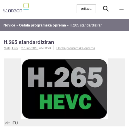
☰
Novice
»
Ostala programska oprema
»
H.265 standardiziran
H.265 standardiziran
Matej Huš
::
27. jan 2013
ob 00:24
Ostala programska oprema
vir:
ITU