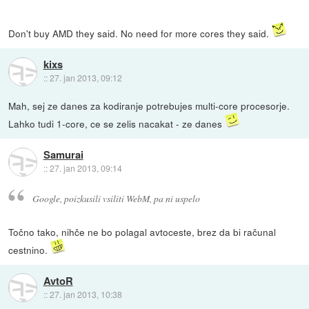
Don't buy AMD they said. No need for more cores they said.
kixs
::
27. jan 2013, 09:12
Mah, sej ze danes za kodiranje potrebujes multi-core procesorje.
Lahko tudi 1-core, ce se zelis nacakat - ze danes
Samurai
::
27. jan 2013, 09:14
Google, poizkusili vsiliti WebM, pa ni uspelo
Točno tako, nihče ne bo polagal avtoceste, brez da bi računal
cestnino.
AvtoR
::
27. jan 2013, 10:38