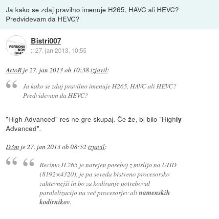
Ja kako se zdaj pravilno imenuje H265, HAVC ali HEVC?
Predvidevam da HEVC?
Bistri007
::
27. jan 2013, 10:55
AvtoR
je
27. jan 2013 ob 10:38
izjavil
:
Ja kako se zdaj pravilno imenuje H265, HAVC ali HEVC?
Predvidevam da HEVC?
"High Advanced" res ne gre skupaj. Če že, bi bilo "High
ly
Advanced".
D3m
je
27. jan 2013 ob 08:52
izjavil
:
Recimo H.265 je narejen posebej z mislijo na UHD
(8192×4320), je pa seveda bistveno procesorsko
zahtevnejši in bo za kodiranje potreboval
paralelizacijo na več procesorjev ali
namenskih
kodirnikov
.