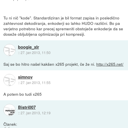
Tu ni nič "kode". Standardiziran je bil format zapisa in posledično
zahtevnost dekodiranja, enkoderji so lahko HUDO različni. Bo pa
verjetno potrebno kar precej spremeniti obstoječe enkoderje da se
doseže obljubljena optimizacija pri kompresiji.
boogie_xlr
::
27. jan 2013, 11:50
Saj se bo hitro našel kakšen x265 projekt, če že ni.
http://x265.net/
simnov
::
27. jan 2013, 11:55
A potem bo tudi x265
Bistri007
::
27. jan 2013, 12:19
Članek: