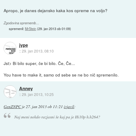
Apropo, je danes dejansko kaka kos opreme na voljo?
Zgodovina sprememb…
spremenil:
MrStein
(
29. jan 2013 ob 01:09
)
jype
::
29. jan 2013, 08:10
Jst> Bi bilo super, če bi bilo. Če, Če...
You have to make it, samo od sebe se ne bo nič spremenilo.
Anney
::
29. jan 2013, 10:25
GenZNPC
je
27. jan 2013 ob 11:21
izjavil
:
Naj meni nekdo razjasni še kaj pa je Hi10p h.h264?