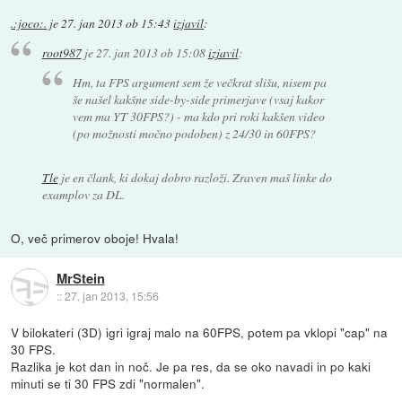
.:joco:.
je
27. jan 2013 ob 15:43
izjavil
:
root987
je
27. jan 2013 ob 15:08
izjavil
:
Hm, ta FPS argument sem že večkrat slišu, nisem pa
še našel kakšne side-by-side primerjave (vsaj kakor
vem ma YT 30FPS?) - ma kdo pri roki kakšen video
(po možnosti močno podoben) z 24/30 in 60FPS?
Tle
je en člank, ki dokaj dobro razloži. Zraven maš linke do
examplov za DL.
O, več primerov oboje! Hvala!
MrStein
::
27. jan 2013, 15:56
V bilokateri (3D) igri igraj malo na 60FPS, potem pa vklopi "cap" na
30 FPS.
Razlika je kot dan in noč. Je pa res, da se oko navadi in po kaki
minuti se ti 30 FPS zdi "normalen".