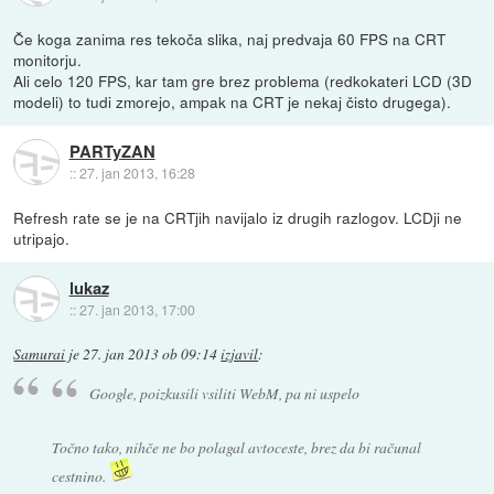
Če koga zanima res tekoča slika, naj predvaja 60 FPS na CRT
monitorju.
Ali celo 120 FPS, kar tam gre brez problema (redkokateri LCD (3D
modeli) to tudi zmorejo, ampak na CRT je nekaj čisto drugega).
PARTyZAN
::
27. jan 2013, 16:28
Refresh rate se je na CRTjih navijalo iz drugih razlogov. LCDji ne
utripajo.
lukaz
::
27. jan 2013, 17:00
Samurai
je
27. jan 2013 ob 09:14
izjavil
:
Google, poizkusili vsiliti WebM, pa ni uspelo
Točno tako, nihče ne bo polagal avtoceste, brez da bi računal
cestnino.