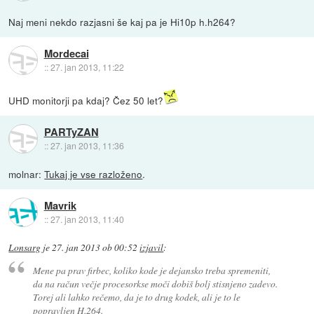
Naj meni nekdo razjasni še kaj pa je Hi10p h.h264?
Mordecai
::
27. jan 2013, 11:22
UHD monitorji pa kdaj? Čez 50 let?
PARTyZAN
::
27. jan 2013, 11:36
molnar:
Tukaj je vse razloženo
.
Mavrik
::
27. jan 2013, 11:40
Lonsarg
je
27. jan 2013 ob 00:52
izjavil
:
Mene pa prav firbec, koliko kode je dejansko treba spremeniti,
da na račun večje procesorkse moči dobiš bolj stisnjeno zadevo.
Torej ali lahko rečemo, da je to drug kodek, ali je to le
popravljen H.264.