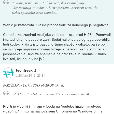
Youtube, resno? hm... Koliko medijskih vsebin ljudje
"konzumirajo" v webm vs. h.264 formatu? Ker meni se zdi, da
webm uporablja samo youtube...
WebM je katastrofa. "Value proposition" za končnega je negativna.
Če hoče konzumirati medijske vsebine, mora imeti H.264. Ponavadi
ima tudi strojno podporo zanj. Sedaj naj bi pa poleg tega uporabljal
tudi kodek, ki da z isto pasovno širino slabšo kvaliteto, pa še bolj
se mu greje naprava oziroma hitreje je baterijo, ker ni strojnega
pospeševanja. Tudi za snemanje ne gre: zakaj bi snemal v slabši
kvaliteti, če lahko v boljši?
techfreak :)
::
28. jan 2013, 23:31
PARTyZAN
je
28. jan 2013 ob 20:58
izjavil
:
Jst: Flop? YouTube mi servira 98% vse vsebine v WebM.
Prvi trije videi ki jih imam v feedu na Youtube imajo mimetype:
video/mp4. In to na najnovejšem Chrome-u na Windows 8 in s