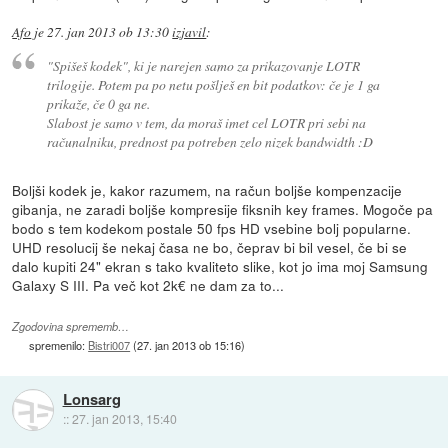
Afo
je
27. jan 2013 ob 13:30
izjavil
:
"Spišeš kodek", ki je narejen samo za prikazovanje LOTR
trilogije. Potem pa po netu pošlješ en bit podatkov: če je 1 ga
prikaže, če 0 ga ne.
Slabost je samo v tem, da moraš imet cel LOTR pri sebi na
računalniku, prednost pa potreben zelo nizek bandwidth :D
Boljši kodek je, kakor razumem, na račun boljše kompenzacije
gibanja, ne zaradi boljše kompresije fiksnih key frames. Mogoče pa
bodo s tem kodekom postale 50 fps HD vsebine bolj popularne.
UHD resolucij še nekaj časa ne bo, čeprav bi bil vesel, če bi se
dalo kupiti 24" ekran s tako kvaliteto slike, kot jo ima moj Samsung
Galaxy S III. Pa več kot 2k€ ne dam za to...
Zgodovina sprememb…
spremenilo:
Bistri007
(
27. jan 2013 ob 15:16
)
Lonsarg
::
27. jan 2013, 15:40