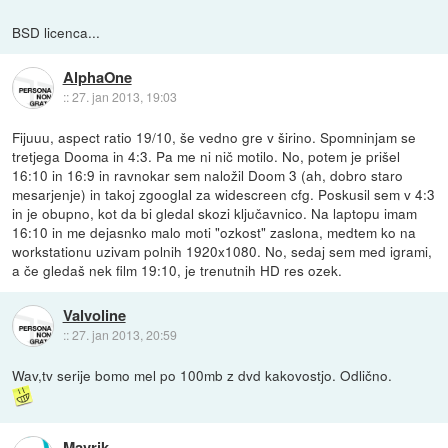
BSD licenca...
AlphaOne
::
27. jan 2013, 19:03
Fijuuu, aspect ratio 19/10, še vedno gre v širino. Spomninjam se
tretjega Dooma in 4:3. Pa me ni nič motilo. No, potem je prišel
16:10 in 16:9 in ravnokar sem naložil Doom 3 (ah, dobro staro
mesarjenje) in takoj zgooglal za widescreen cfg. Poskusil sem v 4:3
in je obupno, kot da bi gledal skozi ključavnico. Na laptopu imam
16:10 in me dejasnko malo moti "ozkost" zaslona, medtem ko na
workstationu uzivam polnih 1920x1080. No, sedaj sem med igrami,
a če gledaš nek film 19:10, je trenutnih HD res ozek.
Valvoline
::
27. jan 2013, 20:59
Wav,tv serije bomo mel po 100mb z dvd kakovostjo. Odlično.
Mavrik