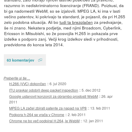
razumno in nediskriminatorno licenciranje (FRAND). Poizkusi, da
bi ga nadomestil WebM, so se izjalovili. MPEG LA, ki ima v lasti
večino patentov, ki pokrivajo ta standard, je pojasnil, da pri H.265
zelo podobna situacija. Ali bo
tudi ta brezplačen
za predvajanje,
še ni znano. Nekatera podjetja, med njimi Broadcom, Cyberlink,
Ericsson in Mitsubishi, so že posvojila H.265 in pokazala prve
izdelke s podporo zanj. Večji krog izdelkov sledi v prihodnosti,
predvidoma do konca leta 2014.
63 komentarjev
Preberite si še…
H.266 (VVC) dokončan
::
6. jul 2020
ITU pravkar odobril deep packet inspection
::
5. dec 2012
Google ustanovil konzorcij za obrambo prostosti WebM
::
26. apr
2011
MPEG LA začel zbirati patente za napad na VP8
::
13. feb 2011
Podpora h-264 se vrača v Chrome
::
2. feb 2011
Chrome ne bo več podpiral H.264, le WebM
::
12. jan 2011