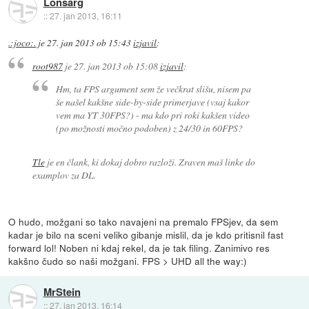
Lonsarg
::
27. jan 2013, 16:11
.:joco:.
je
27. jan 2013 ob 15:43
izjavil
:
root987
je
27. jan 2013 ob 15:08
izjavil
:
Hm, ta FPS argument sem že večkrat slišu, nisem pa
še našel kakšne side-by-side primerjave (vsaj kakor
vem ma YT 30FPS?) - ma kdo pri roki kakšen video
(po možnosti močno podoben) z 24/30 in 60FPS?
Tle
je en člank, ki dokaj dobro razloži. Zraven maš linke do
examplov za DL.
O hudo, možgani so tako navajeni na premalo FPSjev, da sem
kadar je bilo na sceni veliko gibanje mislil, da je kdo pritisnil fast
forward lol! Noben ni kdaj rekel, da je tak filing. Zanimivo res
kakšno čudo so naši možgani. FPS > UHD all the way:)
MrStein
::
27. jan 2013, 16:14