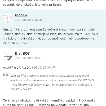
posnetki šele tekoče, isto velja pr igrah.
root987
::
27. jan 2013, 15:08
Hm, ta FPS argument sem že večkrat slišu, nisem pa še našel
kakšne side-by-side primerjave (vsaj kakor vem ma YT 30FPS?) -
ma kdo pri roki kakšen video (po možnosti močno podoben) z
24/30 in 60FPS?
Bistri007
::
27. jan 2013, 15:11
root987
je
27. jan 2013 ob 15:08
izjavil
:
Hm, ta FPS argument sem že večkrat slišu, nisem pa še našel
kakšne side-by-side primerjave (vsaj kakor vem ma YT 30FPS?)
- ma kdo pri roki kakšen video (po možnosti močno podoben) z
24/30 in 60FPS?
Če imaš satelitsko, najdi kakšen nemški brezplačni HD kanal s
50fps na Astri 1 (19E). Drugače pa Google: torrent 50 fps