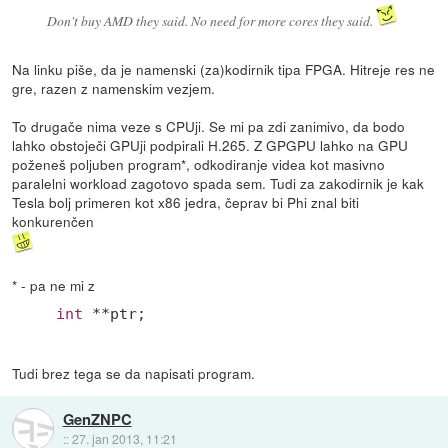
Don't buy AMD they said. No need for more cores they said.
Na linku piše, da je namenski (za)kodirnik tipa FPGA. Hitreje res ne
gre, razen z namenskim vezjem.
To drugače nima veze s CPUji. Se mi pa zdi zanimivo, da bodo
lahko obstoječi GPUji podpirali H.265. Z GPGPU lahko na GPU
poženeš poljuben program*, odkodiranje videa kot masivno
paralelni workload zagotovo spada sem. Tudi za zakodirnik je kak
Tesla bolj primeren kot x86 jedra, čeprav bi Phi znal biti
konkurenčen
* - pa ne mi z
int
 **ptr;
Tudi brez tega se da napisati program.
GenZNPC
::
27. jan 2013, 11:21