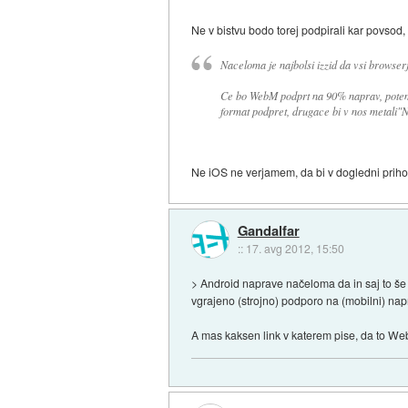
Ne v bistvu bodo torej podpirali kar povsod, k
Naceloma je najbolsi izzid da vsi browserj
Ce bo WebM podprt na 90% naprav, potem g
format podpret, drugace bi v nos metali"N
Ne iOS ne verjamem, da bi v dogledni prihodn
Gandalfar
::
17. avg 2012, 15:50
> Android naprave načeloma da in saj to še v
vgrajeno (strojno) podporo na (mobilni) nap
A mas kaksen link v katerem pise, da to Web