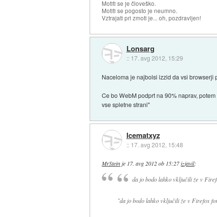
Motiti se je človeško.
Motiti se pogosto je neumno.
Vztrajati pri zmoti je... oh, pozdravljen!
Lonsarg
::
17. avg 2012, 15:29
Naceloma je najbolsi izzid da vsi browserji 
Ce bo WebM podprt na 90% naprav, potem ga 
vse spletne strani"
Icematxyz
::
17. avg 2012, 15:48
MrStein
je
17. avg 2012 ob 15:27
izjavil
:
da jo bodo lahko vključili že v Fire
"da jo bodo lahko vključili že v Firefox
fo