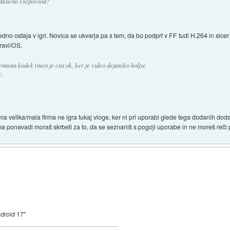
raktično vsepovsod?
no ostaja v igri. Novica se ukvarja pa s tem, da bo podprt v FF tudi H.264 in sicer
ravi/OS.
tentiran kodek (men je cist ok, ker je video dejansko boljse
c.
oma velika/mala firma ne igra tukaj vloge, ker ni pri uporabi glede tega dodanih d
ponavadi moraš skrbeti za to, da se seznaniš s pogoji uporabe in ne moreš reči pre
ndroid
17"