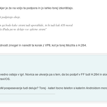
jer je že na voljo ta podpora in jo lahko torej izkoriščajo.
i podpirajo oboje.
a bodo kake strani tudi uporablale, in bi tudi kak iOS moral
a iPadu pa ne delajo vse spletne strani"
osti zmogel in naredil ta korak z VP8, kot je torej Mozilla s H.264.
edno ostaja v igri. Novica se ukvarja pa s tem, da bo podprt v FF tudi H.264 in sic
ravi/OS.
M pospesevanje tudi deluje? Torej - kateri tocno telefon s katerim Androidom mora