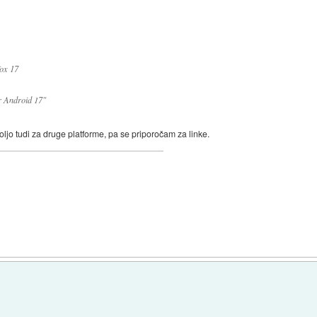
fox 17
r Android
17"
voljo tudi za druge platforme, pa se priporočam za linke.