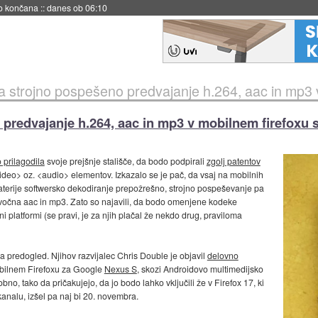
s ob 06:09
strojno pospešeno predvajanje h.264, aac in mp3 v mo
predvajanje h.264, aac in mp3 v mobilnem firefoxu 
 prilagodila
svoje prejšnje stališče, da bodo podpirali
zgolj patentov
deo> oz. <audio> elementov. Izkazalo se je pač, da vsaj na mobilnih
baterije softwersko dekodiranje prepožrešno, strojno pospeševanje pa
 zvočna aac in mp3. Zato so najavili, da bodo omenjene kodeke
jni platformi (se pravi, je za njih plačal že nekdo drug, praviloma
a predogled. Njihov razvijalec Chris Double je objavil
delovno
bilnem Firefoxu za Google
Nexus S
, skozi Androidovo multimedijsko
no, tako da pričakujejo, da jo bodo lahko vključili že v Firefox 17, ki
kanalu, izšel pa naj bi 20. novembra.