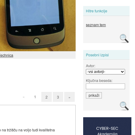
Hitre funkcije
seznam tem
Posebni izpisi
Technica
Avtor:
Ključna beseda:
«
1
2
3
»
a tržišču na voljo tudi kvalitetna