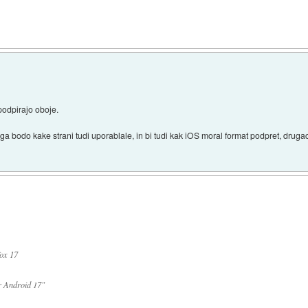
podpirajo oboje.
bodo kake strani tudi uporablale, in bi tudi kak iOS moral format podpret, drugac
fox 17
r Android
17"