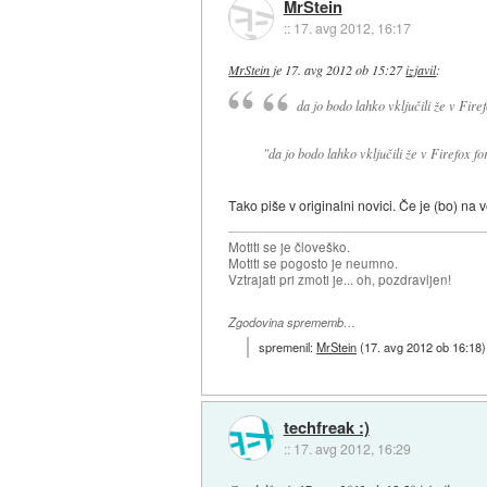
MrStein
::
17. avg 2012, 16:17
MrStein
je
17. avg 2012 ob 15:27
izjavil
:
da jo bodo lahko vključili že v Fire
"da jo bodo lahko vključili že v Firefox
fo
Tako piše v originalni novici. Če je (bo) na 
Motiti se je človeško.
Motiti se pogosto je neumno.
Vztrajati pri zmoti je... oh, pozdravljen!
Zgodovina sprememb…
spremenil:
MrStein
(
17. avg 2012 ob 16:18
)
techfreak :)
::
17. avg 2012, 16:29