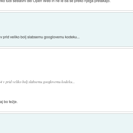
ahko tudi sestavni del Open Web in ne le da se preko njega pretakajo.
64 v prid veliko bolj slabsemu googlovemu kodeku...
.264 v prid veliko bolj slabsemu googlovemu kodeku...
aj bo težje.