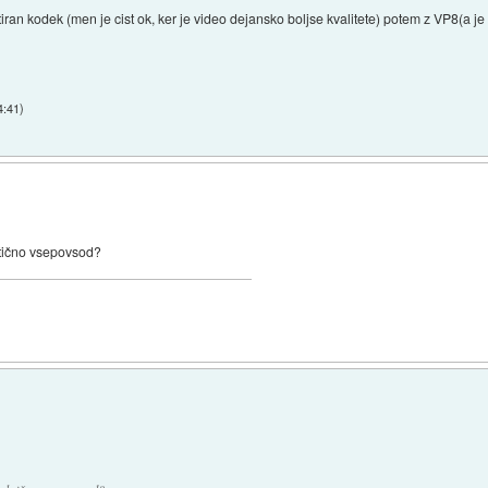
tiran kodek (men je cist ok, ker je video dejansko boljse kvalitete) potem z VP8(a je 
4:41
)
ktično vsepovsod?