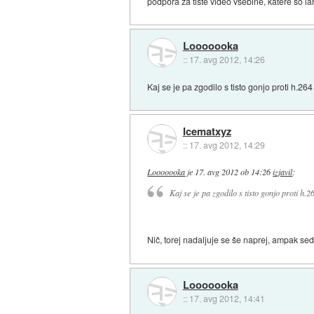
podpora za tiste video vsebine, katere so l
Looooooka
::
17. avg 2012, 14:26
Kaj se je pa zgodilo s tisto gonjo proti h.2
Icematxyz
::
17. avg 2012, 14:29
Looooooka
je
17. avg 2012 ob 14:26
izjavil
:
Kaj se je pa zgodilo s tisto gonjo proti h
Nič, torej nadaljuje se še naprej, ampak sed
Looooooka
::
17. avg 2012, 14:41