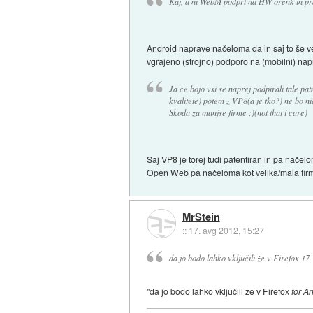
Kaj, a ni WebM podprt na HW orenk in p
Android naprave načeloma da in saj to še ved
vgrajeno (strojno) podporo na (mobilni) nap
Ja ce bojo vsi se naprej podpirali tale pa
kvalitete) potem z VP8(a je tko?) ne bo ni
Skoda za manjse firme :)(not that i care)
Saj VP8 je torej tudi patentiran in pa načel
Open Web pa načeloma kot velika/mala firma 
MrStein
::
17. avg 2012, 15:27
da jo bodo lahko vključili že v Firefox 17
"da jo bodo lahko vključili že v Firefox
for A