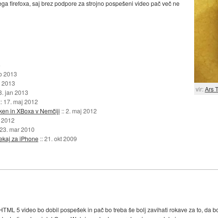
ga firefoxa, saj brez podpore za strojno pospešeni video pač več ne
3
eb 2013
b 2013
vir:
Ars 
3. jan 2013
::
17. maj 2012
ken in XBoxa v Nemčiji
::
2. maj 2012
 2012
23. mar 2010
nekaj za iPhone
::
21. okt 2009
ML 5 video bo dobil pospešek in pač bo treba še bolj zavihati rokave za to, da bo n