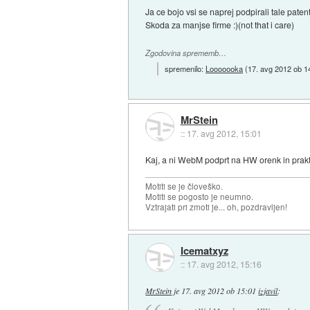
Ja ce bojo vsi se naprej podpirali tale paten
Skoda za manjse firme :)(not that i care)
Zgodovina sprememb…
spremenilo:
Looooooka
(
17. avg 2012 ob 1
MrStein
::
17. avg 2012, 15:01
Kaj, a ni WebM podprt na HW orenk in pra
Motiti se je človeško.
Motiti se pogosto je neumno.
Vztrajati pri zmoti je... oh, pozdravljen!
Icematxyz
::
17. avg 2012, 15:16
MrStein
je
17. avg 2012 ob 15:01
izjavil
: