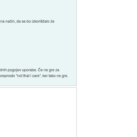
 na način, da se bo izkoriščalo že
odatnih pogojev uporabe. Če ne gre za
prosto "not that i care", ker tako ne gre.