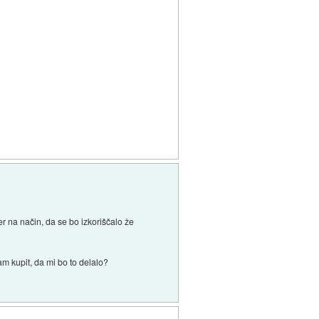
er na način, da se bo izkoriščalo že
m kupit, da mi bo to delalo?