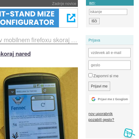
Išči:
Zadnje novice
bilnem firefoxu skoraj nared
Prijava
skoraj nared
Zapomni si me
nov uporabnik
pozabili geslo?