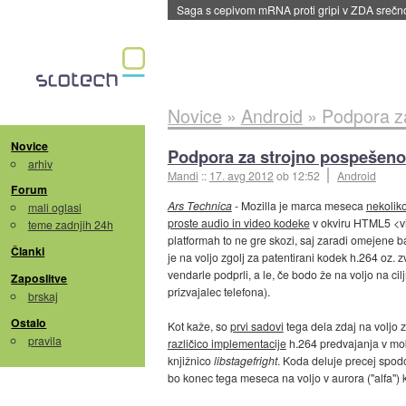
BMW v vozilih začel predvajati reklame
::
dane
Novice
»
Android
»
Podpora za 
Novice
Podpora za strojno pospešeno 
arhiv
Mandi
::
17. avg 2012
ob 12:52
Android
Forum
Ars Technica
- Mozilla je marca meseca
nekoliko
mali oglasi
proste audio in video kodeke
v okviru HTML5 <vi
teme zadnjih 24h
platformah to ne gre skozi, saj zaradi omejene 
Članki
je na voljo zgolj za patentirani kodek h.264 oz.
vendarle podprli, a le, če bodo že na voljo na cil
Zaposlitve
prizvajalec telefona).
brskaj
Ostalo
Kot kaže, so
prvi sadovi
tega dela zdaj na voljo z
pravila
različico implementacije
h.264 predvajanja v mo
knjižnico
libstagefright
. Koda deluje precej spodob
bo konec tega meseca na voljo v aurora ("alfa") 