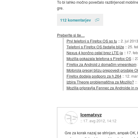
To bi lahko močno povečalo razširjenost mobilne
gre.
112 komentarjev
Preberite si še…
Prvi telefoni s Firefox OS so tu
::
2. jul 201
Telefoni s Firefox OS čedalje bliže
::
25. f
Nexus 4 končno ostal brez LTE-ja
::
17. fe
Mozilla pokazala telefona s Firefox OS
::
2
Firefox za Android z domačim vmesnikom
Motorola precej blizu prepovedi prodaje O
Firefox dodaja podporo za h.264
::
12. mar
Izbira Theore problematična za Mozillo?
::
Mozilla pripravlja Fennec za Androide in 
Icematxyz
::
17. avg 2012, 14:12
Gre za korak nazaj se strinjam, ampak OK, HT