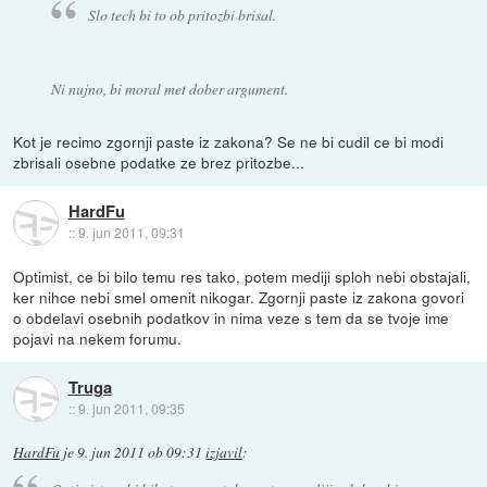
Slo tech bi to ob pritozbi brisal.
Ni nujno, bi moral met dober argument.
Kot je recimo zgornji paste iz zakona? Se ne bi cudil ce bi modi
zbrisali osebne podatke ze brez pritozbe...
HardFu
::
9. jun 2011, 09:31
Optimist, ce bi bilo temu res tako, potem mediji sploh nebi obstajali,
ker nihce nebi smel omenit nikogar. Zgornji paste iz zakona govori
o obdelavi osebnih podatkov in nima veze s tem da se tvoje ime
pojavi na nekem forumu.
Truga
::
9. jun 2011, 09:35
HardFu
je
9. jun 2011 ob 09:31
izjavil
: