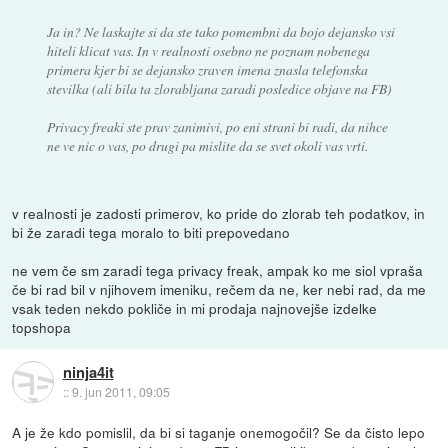
Ja in? Ne laskajte si da ste tako pomembni da bojo dejansko vsi
hiteli klicat vas. In v realnosti osebno ne poznam nobenega
primera kjer bi se dejansko zraven imena znasla telefonska
stevilka (ali bila ta zlorabljana zaradi posledice objave na FB)
Privacy freaki ste prav zanimivi, po eni strani bi radi, da nihce
ne ve nic o vas, po drugi pa mislite da se svet okoli vas vrti.
v realnosti je zadosti primerov, ko pride do zlorab teh podatkov, in
bi že zaradi tega moralo to biti prepovedano
ne vem če sm zaradi tega privacy freak, ampak ko me siol vpraša
če bi rad bil v njihovem imeniku, rečem da ne, ker nebi rad, da me
vsak teden nekdo pokliče in mi prodaja najnovejše izdelke
topshopa
ninja4it
::
9. jun 2011, 09:05
A je že kdo pomislil, da bi si taganje onemogočil? Se da čisto lepo