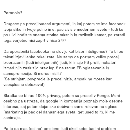
Paranoia?
Drugace pa precej butasti argumenti, in kaj potem ce ima facebook
tvojo sliko in tvoje polno ime, pac zivis v modernem svetu - tudi ko
po ulici hodis te snema stotine taksnih in razlicnih kamer, pa zaradi
tega verjetno nisi zaprt v hiso 24/7.
Da uporabniki facebooka ne slovijo kot biser inteligence? To bi po
taksni izjavi lahko rekel zate. Ne samo da poznam veliko precej
izobrazenih (tudi inteligentnih) ljudi, ki imajo FB profil, nekateri
izmed njih zasluzijo prav lep € na racun FB oglasevanja in
samopromocije. Si mores mislit?
(Se strinjam, povprecje je precej nizje, ampak ne mores kar
vsesplosno obtozevat)
Skratka ce bi rad 100% privacy, potem se preseli v Kongo. Meni
osebno pa ustreza, da google in kompanija poznajo moje osebne
interese, saj potem dejansko dobivam samo relevantne oglase
(marketing je pac del danasnjega sveta, get used to it), ki me
zanimajo.
Pa to da mas (ocitno) omejene ljudi okoli sebe tudi ni problem