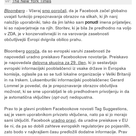
vir:
The New York Times
- Včeraj
smo poročali
, da je Facebook začel globalno
Bloomberg
uvajati funkcijo prepoznavanja obrazov na slikah, ki jih nanj
naložijo uporabniki, tako da jim lahko sam
imena prijateljev,
ponudi
ki so najverjetneje na njih. Storitev, ki je bila že predhodno na voljo
v ZDA, je v konzervativnejši in na varovanje zasebnosti
občutljivejši Evropi dvignila obilico prahu.
Bloomberg
poroča
, da so evropski varuhi zasebnosti že
napovedali uradno preiskavo Facebookove novotarije. Preiskavo
je napovedala
delovna skupina za 29. člen
, ki jo sestavljajo
evropski informacijski pooblaščenci iz vsake države in Evropska
komisija, oglasile pa so se tudi lokalne organizacije v Veliki Britaniji
in na Irskem. Luksemburški informacijski pooblaščenec Gerard
Lommel je povedal, da je prepoznavanje obrazov občutljiva
možnost, ki se sme uporabljati le ob predhodnem privoljenju in da
je avtomatična vključitev (
) nedopustna.
opt-out
Prav to je glavni problem Facebookove novosti Tag Suggestions,
saj je vsem uporabnikom privzeto vključena, nato pa si jo morajo
sami izključiti. Facebook
uradno pravi
, da uradne preiskave v EU
še ni, da pa so dobili zahteve evropskih regulatorjev po pojasnilih,
zato bodo v najkrajšem času predložili dodatne informacije. Prav