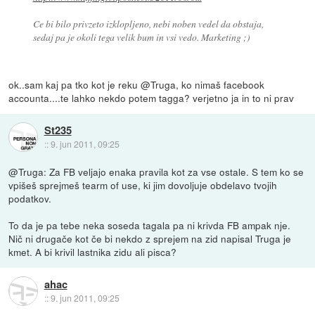
Ce bi bilo privzeto izklopljeno, nebi noben vedel da obstaja,
sedaj pa je okoli tega velik bum in vsi vedo. Marketing ;)
ok..sam kaj pa tko kot je reku @Truga, ko nimaš facebook
accounta....te lahko nekdo potem tagga? verjetno ja in to ni prav
St235
::
9. jun 2011, 09:25
@Truga: Za FB veljajo enaka pravila kot za vse ostale. S tem ko se
vpišeš sprejmeš tearm of use, ki jim dovoljuje obdelavo tvojih
podatkov.
To da je pa tebe neka soseda tagala pa ni krivda FB ampak nje.
Nič ni drugače kot če bi nekdo z sprejem na zid napisal Truga je
kmet. A bi krivil lastnika zidu ali pisca?
ahac
::
9. jun 2011, 09:25