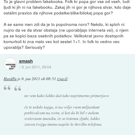
To je glavni problem fakebooka. Folk kr popa gor vse od vseh, tudi
ljudi ki jih ni na fakebooku. Zakaj jih ni gor je njihova stvar, kdo daje
ostalim pravico da njihove podatke/slike/bilokaj popa gor?
A se samo men zdi da je to popolnoma noro? Nekdo, ki sploh ni
nujno da ve da stvar obstaja (ne uporabljajo interneta vsi), o njem
pa se kopici baza osebnih podatkov. Velikokrat javno dostopnih
komurkoli ki zna malo vec kot sestet 1+1. In folk to vedno vec
uporablja? Seriously?
smash
::
9. jun 2011, 09:04
HardFu
je
9. jun 2011 ob 08:51
izjavil
:
ne vem kako lahko daš tako neprimerno primerjavo
če te nekdo tagga, si na voljo vsem miljardam
prebivalcem na svetu, si kot da bi bil v nekem
svetovnem imeniku, če se tistemu zljubi, lahko
zraven tvojga imena napiše še številko telefona