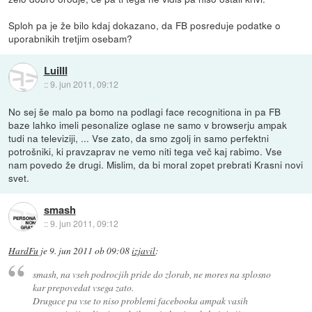
Sploh pa je že bilo kdaj dokazano, da FB posreduje podatke o
uporabnikih tretjim osebam?
LuiIII
::
9. jun 2011, 09:12
No sej še malo pa bomo na podlagi face recognitiona in pa FB
baze lahko imeli pesonalize oglase ne samo v browserju ampak
tudi na televiziji, ... Vse zato, da smo zgolj in samo perfektni
potrošniki, ki pravzaprav ne vemo niti tega več kaj rabimo. Vse
nam povedo že drugi. Mislim, da bi moral zopet prebrati Krasni novi
svet.
smash
::
9. jun 2011, 09:12
HardFu
je
9. jun 2011 ob 09:08
izjavil
:
smash, na vseh podrocjih pride do zlorab, ne mores na splosno
kar prepovedat vsega zato.
Drugace pa vse to niso problemi facebooka ampak vasih