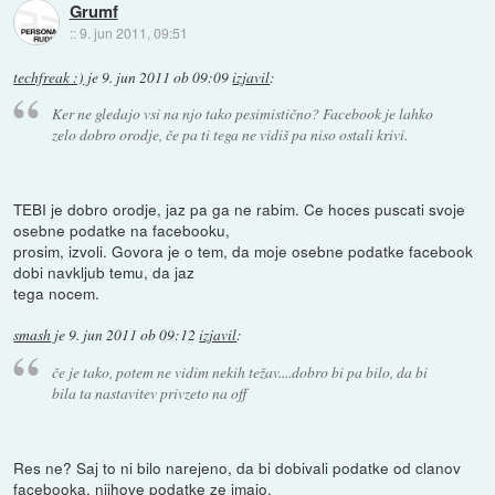
Grumf
::
9. jun 2011, 09:51
techfreak :)
je
9. jun 2011 ob 09:09
izjavil
:
Ker ne gledajo vsi na njo tako pesimistično? Facebook je lahko
zelo dobro orodje, če pa ti tega ne vidiš pa niso ostali krivi.
TEBI je dobro orodje, jaz pa ga ne rabim. Ce hoces puscati svoje
osebne podatke na facebooku,
prosim, izvoli. Govora je o tem, da moje osebne podatke facebook
dobi navkljub temu, da jaz
tega nocem.
smash
je
9. jun 2011 ob 09:12
izjavil
:
če je tako, potem ne vidim nekih težav....dobro bi pa bilo, da bi
bila ta nastavitev privzeto na off
Res ne? Saj to ni bilo narejeno, da bi dobivali podatke od clanov
facebooka, njihove podatke ze imajo.