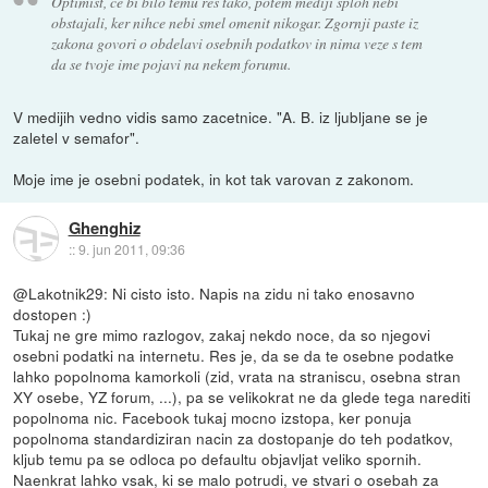
Optimist, ce bi bilo temu res tako, potem mediji sploh nebi
obstajali, ker nihce nebi smel omenit nikogar. Zgornji paste iz
zakona govori o obdelavi osebnih podatkov in nima veze s tem
da se tvoje ime pojavi na nekem forumu.
V medijih vedno vidis samo zacetnice. "A. B. iz ljubljane se je
zaletel v semafor".
Moje ime je osebni podatek, in kot tak varovan z zakonom.
Ghenghiz
::
9. jun 2011, 09:36
@Lakotnik29: Ni cisto isto. Napis na zidu ni tako enosavno
dostopen :)
Tukaj ne gre mimo razlogov, zakaj nekdo noce, da so njegovi
osebni podatki na internetu. Res je, da se da te osebne podatke
lahko popolnoma kamorkoli (zid, vrata na straniscu, osebna stran
XY osebe, YZ forum, ...), pa se velikokrat ne da glede tega narediti
popolnoma nic. Facebook tukaj mocno izstopa, ker ponuja
popolnoma standardiziran nacin za dostopanje do teh podatkov,
kljub temu pa se odloca po defaultu objavljat veliko spornih.
Naenkrat lahko vsak, ki se malo potrudi, ve stvari o osebah za