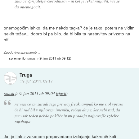
znancev/prijateljev/sorodnikov - in kot je rekel ninja4it, vse se
da onemogocit.
onemogočim lahko, da me nekdo tag-a? če je tako, potem ne vidim
nekih težav....dobro bi pa bilo, da bi bila ta nastavitev privzeto na
off
Zgodovina sprememb…
spremenilo:
smash
(
9. jun 2011 ob 09:12
)
Truga
::
9. jun 2011, 09:17
smash
je
9. jun 2011 ob 09:04
izjavil
:
ne vem če sm zaradi tega privacy freak, ampak ko me siol vpraša
če bi rad bil v njihovem imeniku, rečem da ne, ker nebi rad, da
me vsak teden nekdo pokliče in mi prodaja najnovejše izdelke
topshopa
Ja, je itak z zakonom prepovedano izdajanje kakrsnih koli