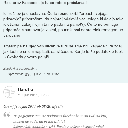
Res, prav Facebook je tu potrebno preiskovati.
io: rešitev je enostavna. Če te resno skrbi "breach tvojega
privacyja" priporočam, da najprej odsloviš vse kolege ki delajo take
idiotizme (zakaj mojim to ne pade na pamet?). Če to ne pomaga,
priporočam stanovanje v kleti, po možnosti dobro elektromagnetno
varovano...
smash: pa na njegovih slikah te tudi ne sme biti, kajneda? Pa zdaj
jaz tudi ne smem napisati, da si čuden. Ker je to že podatek o tebi.
:) Svoboda govora pa nič.
Zgodovina sprememb…
spremenilo:
3p
(
9. jun 2011 ob 08:32
)
HardFu
::
9. jun 2011, 08:33
Grumf
je
9. jun 2011 ob 08:20
izjavil
:
Pa poglejmo: sam ne podpiram facebooka in mi tudi na kraj
pameti ne pade, da bi jim izdajal
kakrsnekoli podatke o sebi. Pustimo tokrat ob strani zakaj.