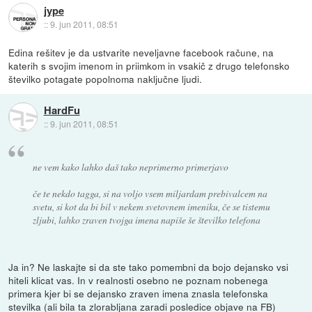
jype
::
9. jun 2011, 08:51
Edina rešitev je da ustvarite neveljavne facebook račune, na
katerih s svojim imenom in priimkom in vsakič z drugo telefonsko
številko potagate popolnoma naključne ljudi.
HardFu
::
9. jun 2011, 08:51
ne vem kako lahko daš tako neprimerno primerjavo
če te nekdo tagga, si na voljo vsem miljardam prebivalcem na
svetu, si kot da bi bil v nekem svetovnem imeniku, če se tistemu
zljubi, lahko zraven tvojga imena napiše še številko telefona
Ja in? Ne laskajte si da ste tako pomembni da bojo dejansko vsi
hiteli klicat vas. In v realnosti osebno ne poznam nobenega
primera kjer bi se dejansko zraven imena znasla telefonska
stevilka (ali bila ta zlorabljana zaradi posledice objave na FB)