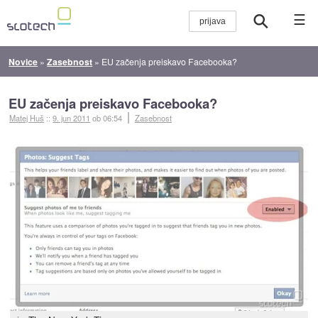
☰
Novice
»
Zasebnost
»
EU začenja preiskavo Facebooka?
EU začenja preiskavo Facebooka?
Matej Huš
::
9. jun 2011
ob 06:54
Zasebnost