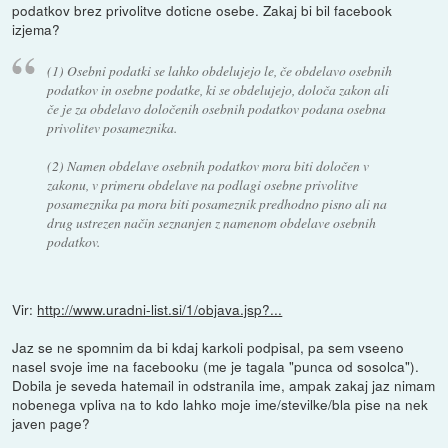
podatkov brez privolitve doticne osebe. Zakaj bi bil facebook
izjema?
(1) Osebni podatki se lahko obdelujejo le, če obdelavo osebnih
podatkov in osebne podatke, ki se obdelujejo, določa zakon ali
če je za obdelavo določenih osebnih podatkov podana osebna
privolitev posameznika.
(2) Namen obdelave osebnih podatkov mora biti določen v
zakonu, v primeru obdelave na podlagi osebne privolitve
posameznika pa mora biti posameznik predhodno pisno ali na
drug ustrezen način seznanjen z namenom obdelave osebnih
podatkov.
Vir:
http://www.uradni-list.si/1/objava.jsp?...
Jaz se ne spomnim da bi kdaj karkoli podpisal, pa sem vseeno
nasel svoje ime na facebooku (me je tagala "punca od sosolca").
Dobila je seveda hatemail in odstranila ime, ampak zakaj jaz nimam
nobenega vpliva na to kdo lahko moje ime/stevilke/bla pise na nek
javen page?