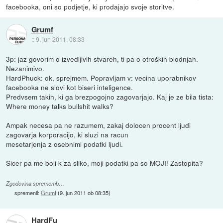
facebooka, oni so podjetje, ki prodajajo svoje storitve.
Grumf
::
9. jun 2011, 08:33
3p: jaz govorim o izvedljivih stvareh, ti pa o otroških blodnjah.
Nezanimivo.
HardPhuck: ok, sprejmem. Popravljam v: vecina uporabnikov
facebooka ne slovi kot biseri inteligence.
Predvsem takih, ki ga brezpogojno zagovarjajo. Kaj je ze bila tista:
Where money talks bullshit walks?
Ampak necesa pa ne razumem, zakaj dolocen procent ljudi
zagovarja korporacijo, ki sluzi na racun
mesetarjenja z osebnimi podatki ljudi.
Sicer pa me boli k za sliko, moji podatki pa so MOJI! Zastopita?
Zgodovina sprememb…
spremenil:
Grumf
(
9. jun 2011 ob 08:35
)
HardFu