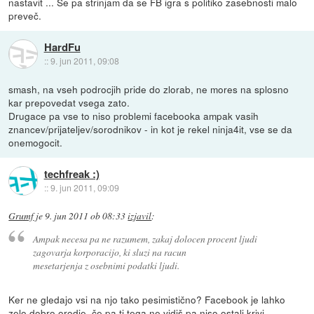
nastavit ... Se pa strinjam da se FB igra s politiko zasebnosti malo
preveč.
HardFu
::
9. jun 2011, 09:08
smash, na vseh podrocjih pride do zlorab, ne mores na splosno
kar prepovedat vsega zato.
Drugace pa vse to niso problemi facebooka ampak vasih
znancev/prijateljev/sorodnikov - in kot je rekel ninja4it, vse se da
onemogocit.
techfreak :)
::
9. jun 2011, 09:09
Grumf
je
9. jun 2011 ob 08:33
izjavil
:
Ampak necesa pa ne razumem, zakaj dolocen procent ljudi
zagovarja korporacijo, ki sluzi na racun
mesetarjenja z osebnimi podatki ljudi.
Ker ne gledajo vsi na njo tako pesimistično? Facebook je lahko
zelo dobro orodje, če pa ti tega ne vidiš pa niso ostali krivi.