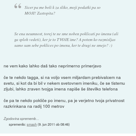
Sicer pa me boli k za sliko, moji podatki pa so
MOJI! Zastopita?
Se ena neumnost, torej te ne sme noben poklicati po imenu (ali
ga sploh vedeti), ker je to TVOJE ime? A potem ko razmisljas
samo sam sebe poklices po imenu, ker te drugi ne smejo? :)
ne vem kako lahko daš tako neprimerno primerjavo
če te nekdo tagga, si na voljo vsem miljardam prebivalcem na
svetu, si kot da bi bil v nekem svetovnem imeniku, če se tistemu
zljubi, lahko zraven tvojga imena napiše še številko telefona
če pa te nekdo pokliče po imenu, pa je verjetno tvoja privatnost
razkrinkana na radij 100 metrov
Zgodovina sprememb…
spremenilo:
smash
(
9. jun 2011 ob 08:46
)