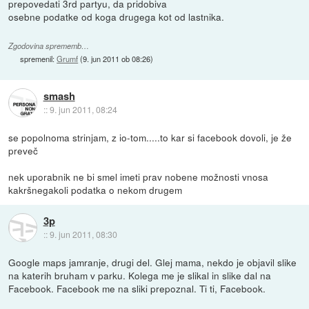
prepovedati 3rd partyu, da pridobiva
osebne podatke od koga drugega kot od lastnika.
Zgodovina sprememb…
spremenil:
Grumf
(
9. jun 2011 ob 08:26
)
smash
::
9. jun 2011, 08:24
se popolnoma strinjam, z io-tom.....to kar si facebook dovoli, je že
preveč
nek uporabnik ne bi smel imeti prav nobene možnosti vnosa
kakršnegakoli podatka o nekom drugem
3p
::
9. jun 2011, 08:30
Google maps jamranje, drugi del. Glej mama, nekdo je objavil slike
na katerih bruham v parku. Kolega me je slikal in slike dal na
Facebook. Facebook me na sliki prepoznal. Ti ti, Facebook.