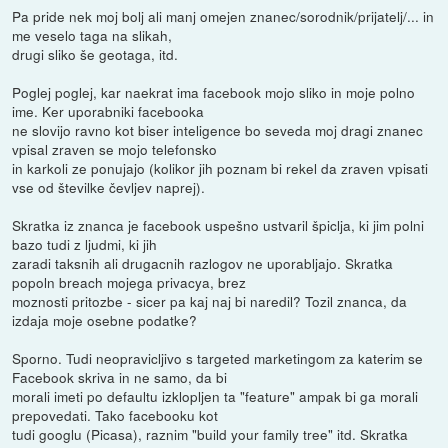
Pa pride nek moj bolj ali manj omejen znanec/sorodnik/prijatelj/... in
me veselo taga na slikah,
drugi sliko še geotaga, itd.
Poglej poglej, kar naekrat ima facebook mojo sliko in moje polno
ime. Ker uporabniki facebooka
ne slovijo ravno kot biser inteligence bo seveda moj dragi znanec
vpisal zraven se mojo telefonsko
in karkoli ze ponujajo (kolikor jih poznam bi rekel da zraven vpisati
vse od številke čevljev naprej).
Skratka iz znanca je facebook uspešno ustvaril špiclja, ki jim polni
bazo tudi z ljudmi, ki jih
zaradi taksnih ali drugacnih razlogov ne uporabljajo. Skratka
popoln breach mojega privacya, brez
moznosti pritozbe - sicer pa kaj naj bi naredil? Tozil znanca, da
izdaja moje osebne podatke?
Sporno. Tudi neopravicljivo s targeted marketingom za katerim se
Facebook skriva in ne samo, da bi
morali imeti po defaultu izklopljen ta "feature" ampak bi ga morali
prepovedati. Tako facebooku kot
tudi googlu (Picasa), raznim "build your family tree" itd. Skratka