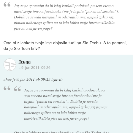
Jaz se ne spomnim da bi kdaj karkoli podpisal, pa sem vseeno
nasel svoje ime na facebooku (me je tagala "punca od sosolca").
Dobila je seveda hatemail in odstranila ime, ampak zakaj jaz
nimam nobenega vpliva na to kdo lahko moje ime/stevilke/bla
pise na nek javen page?
Ona bi z lahkoto tvoje ime objavila tudi na Slo-Techu. A to pomeni,
da je Slo-Tech kriv?
Truga
::
9. jun 2011, 09:26
ahac
je
9. jun 2011 ob 09:25
izjavil
:
Jaz se ne spomnim da bi kdaj karkoli podpisal, pa
sem vseeno nasel svoje ime na facebooku (me je
tagala "punca od sosolca"). Dobila je seveda
hatemail in odstranila ime, ampak zakaj jaz nimam
nobenega vpliva na to kdo lahko moje
ime/stevilke/bla pise na nek javen page?
Ona bi z lahkoto tvoje ime objavila tudi na Slo-Techu. A to