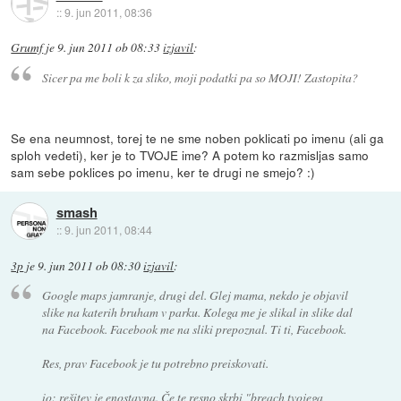
::
9. jun 2011, 08:36
Grumf
je
9. jun 2011 ob 08:33
izjavil
:
Sicer pa me boli k za sliko, moji podatki pa so MOJI! Zastopita?
Se ena neumnost, torej te ne sme noben poklicati po imenu (ali ga
sploh vedeti), ker je to TVOJE ime? A potem ko razmisljas samo
sam sebe poklices po imenu, ker te drugi ne smejo? :)
smash
::
9. jun 2011, 08:44
3p
je
9. jun 2011 ob 08:30
izjavil
:
Google maps jamranje, drugi del. Glej mama, nekdo je objavil
slike na katerih bruham v parku. Kolega me je slikal in slike dal
na Facebook. Facebook me na sliki prepoznal. Ti ti, Facebook.
Res, prav Facebook je tu potrebno preiskovati.
io: rešitev je enostavna. Če te resno skrbi "breach tvojega