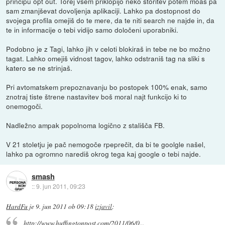
principu opt out. Torej vsem priklopijo neko storitev potem moaš pa
sam zmanjševat dovoljenja aplikaciji. Lahko pa dostopnost do
svojega profila omejiš do te mere, da te niti search ne najde in, da
te in informacije o tebi vidijo samo določeni uporabniki.
Podobno je z Tagi, lahko jih v celoti blokiraš in tebe ne bo možno
tagat. Lahko omejiš vidnost tagov, lahko odstraniš tag na sliki s
katero se ne strinjaš.
Pri avtomatskem prepoznavanju bo postopek 100% enak, samo
znotraj tiste štrene nastavitev boš moral najt funkcijo ki to
onemogoči.
Nadležno ampak popolnoma logično z stališča FB.
V 21 stoletju je pač nemogoče rpeprečit, da bi te goolgle našel,
lahko pa ogromno narediš okrog tega kaj google o tebi najde.
smash
::
9. jun 2011, 09:23
HardFu
je
9. jun 2011 ob 09:18
izjavil
:
http://www.huffingtonpost.com/2011/06/0...