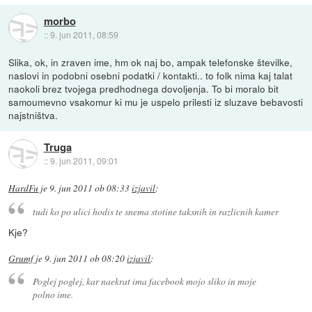
morbo
::
9. jun 2011, 08:59
Slika, ok, in zraven ime, hm ok naj bo, ampak telefonske številke,
naslovi in podobni osebni podatki / kontakti.. to folk nima kaj talat
naokoli brez tvojega predhodnega dovoljenja. To bi moralo bit
samoumevno vsakomur ki mu je uspelo prilesti iz sluzave bebavosti
najstništva.
Truga
::
9. jun 2011, 09:01
HardFu
je
9. jun 2011 ob 08:33
izjavil
:
tudi ko po ulici hodis te snema stotine taksnih in razlicnih kamer
Kje?
Grumf
je
9. jun 2011 ob 08:20
izjavil
:
Poglej poglej, kar naekrat ima facebook mojo sliko in moje
polno ime.