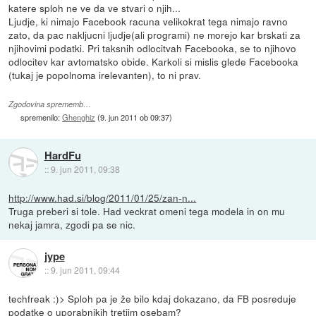
katere sploh ne ve da ve stvari o njih...
Ljudje, ki nimajo Facebook racuna velikokrat tega nimajo ravno
zato, da pac nakljucni ljudje(ali programi) ne morejo kar brskati za
njihovimi podatki. Pri taksnih odlocitvah Facebooka, se to njihovo
odlocitev kar avtomatsko obide. Karkoli si mislis glede Facebooka
(tukaj je popolnoma irelevanten), to ni prav.
Zgodovina sprememb…
spremenilo:
Ghenghiz
(
9. jun 2011 ob 09:37
)
HardFu
::
9. jun 2011, 09:38
http://www.had.si/blog/2011/01/25/zan-n...
Truga preberi si tole. Had veckrat omeni tega modela in on mu
nekaj jamra, zgodi pa se nic.
jype
::
9. jun 2011, 09:44
techfreak :)> Sploh pa je že bilo kdaj dokazano, da FB posreduje
podatke o uporabnikih tretjim osebam?