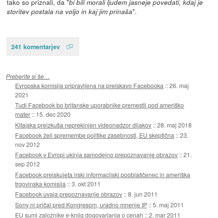
tako so priznali, da "
bi bili morali ljudem jasneje povedati, kdaj je
".
storitev postala na voljo in kaj jim prinaša
241 komentarjev
Preberite si še…
Evropska komisija pripravljena na preiskavo Facebooka
::
26. maj
2021
Tudi Facebook bo britanske uporabnike premestil pod ameriško
mater
::
15. dec 2020
Kitajska preizkuša neprekinjen videonadzor dijakov
::
28. maj 2018
Facebook želi spremembe politike zasebnosti, EU skeptična
::
23.
nov 2012
Facebook v Evropi ukinja samodejno prepoznavanje obrazov
::
21.
sep 2012
Facebook preiskujeta irski informacijski pooblaščenec in ameriška
trgovinska komisija
::
3. okt 2011
Facebook uvaja prepoznavanje obrazov
::
8. jun 2011
Sony ni pričal pred Kongresom, uradno mnenje IP
::
5. maj 2011
EU sumi založnike e-knjig dogovarjanja o cenah
::
2. mar 2011