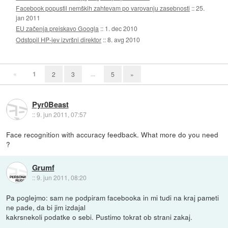
Facebook popustil nemških zahtevam po varovanju zasebnosti
::
25.
jan 2011
EU začenja preiskavo Googla
::
1. dec 2010
Odstopil HP-jev izvršni direktor
::
8. avg 2010
«
1
...
2
3
5
»
Pyr0Beast
::
9. jun 2011, 07:57
Face recognition with accuracy feedback. What more do you need
?
Grumf
::
9. jun 2011, 08:20
Pa poglejmo: sam ne podpiram facebooka in mi tudi na kraj pameti
ne pade, da bi jim izdajal
kakrsnekoli podatke o sebi. Pustimo tokrat ob strani zakaj.