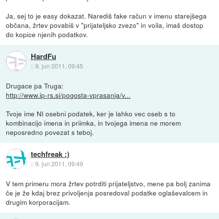
Ja, sej to je easy dokazat. Narediš fake račun v imenu starejšega
občana, žrtev povabiš v "prijateljsko zvezo" in voila, imaš dostop
do kopice njenih podatkov.
HardFu
::
9. jun 2011, 09:45
Drugace pa Truga:
http://www.ip-rs.si/pogosta-vprasanja/v...
Tvoje ime NI osebni podatek, ker je lahko vec oseb s to
kombinacijo imena in priimka, in tvojega imena ne morem
neposredno povezat s teboj.
techfreak :)
::
9. jun 2011, 09:49
V tem primeru mora žrtev potrditi prijateljstvo, mene pa bolj zanima
če je že kdaj brez privoljenja posredoval podatke oglaševalcem in
drugim korporacijam.