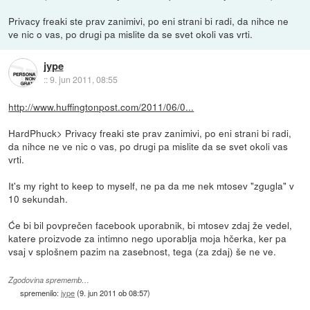
Privacy freaki ste prav zanimivi, po eni strani bi radi, da nihce ne
ve nic o vas, po drugi pa mislite da se svet okoli vas vrti.
jype
::
9. jun 2011, 08:55
http://www.huffingtonpost.com/2011/06/0...
HardPhuck> Privacy freaki ste prav zanimivi, po eni strani bi radi,
da nihce ne ve nic o vas, po drugi pa mislite da se svet okoli vas
vrti.
It's my right to keep to myself, ne pa da me nek mtosev "zgugla" v
10 sekundah.
Će bi bil povprečen facebook uporabnik, bi mtosev zdaj že vedel,
katere proizvode za intimno nego uporablja moja hčerka, ker pa
vsaj v splošnem pazim na zasebnost, tega (za zdaj) še ne ve.
Zgodovina sprememb…
spremenilo:
jype
(
9. jun 2011 ob 08:57
)