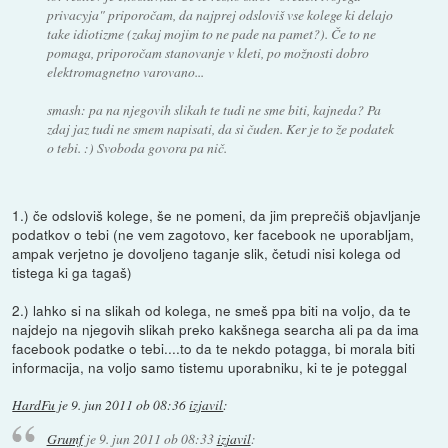
privacyja" priporočam, da najprej odsloviš vse kolege ki delajo
take idiotizme (zakaj mojim to ne pade na pamet?). Če to ne
pomaga, priporočam stanovanje v kleti, po možnosti dobro
elektromagnetno varovano...
smash: pa na njegovih slikah te tudi ne sme biti, kajneda? Pa
zdaj jaz tudi ne smem napisati, da si čuden. Ker je to že podatek
o tebi. :) Svoboda govora pa nič.
1.) če odsloviš kolege, še ne pomeni, da jim preprečiš objavljanje
podatkov o tebi (ne vem zagotovo, ker facebook ne uporabljam,
ampak verjetno je dovoljeno taganje slik, četudi nisi kolega od
tistega ki ga tagaš)
2.) lahko si na slikah od kolega, ne smeš ppa biti na voljo, da te
najdejo na njegovih slikah preko kakšnega searcha ali pa da ima
facebook podatke o tebi....to da te nekdo potagga, bi morala biti
informacija, na voljo samo tistemu uporabniku, ki te je poteggal
HardFu
je
9. jun 2011 ob 08:36
izjavil
:
Grumf
je
9. jun 2011 ob 08:33
izjavil
: