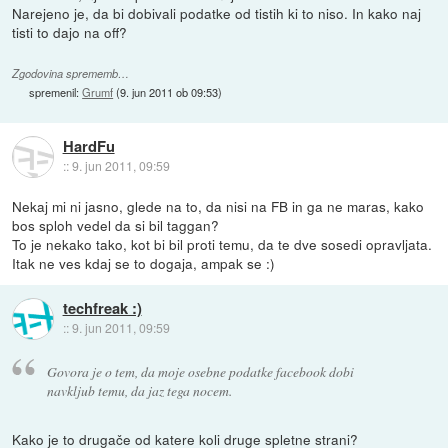
Narejeno je, da bi dobivali podatke od tistih ki to niso. In kako naj
tisti to dajo na off?
Zgodovina sprememb…
spremenil:
Grumf
(
9. jun 2011 ob 09:53
)
HardFu
::
9. jun 2011, 09:59
Nekaj mi ni jasno, glede na to, da nisi na FB in ga ne maras, kako
bos sploh vedel da si bil taggan?
To je nekako tako, kot bi bil proti temu, da te dve sosedi opravljata.
Itak ne ves kdaj se to dogaja, ampak se :)
techfreak :)
::
9. jun 2011, 09:59
Govora je o tem, da moje osebne podatke facebook dobi
navkljub temu, da jaz tega nocem.
Kako je to drugače od katere koli druge spletne strani?