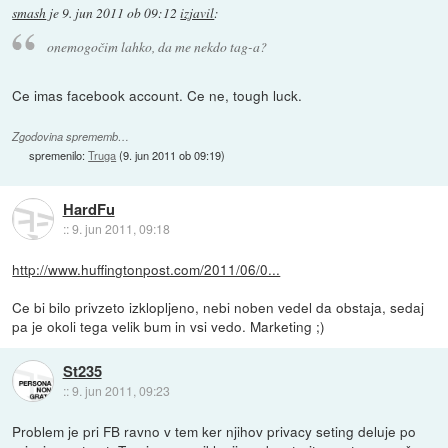
smash
je
9. jun 2011 ob 09:12
izjavil
:
onemogočim lahko, da me nekdo tag-a?
Ce imas facebook account. Ce ne, tough luck.
Zgodovina sprememb…
spremenilo:
Truga
(
9. jun 2011 ob 09:19
)
HardFu
::
9. jun 2011, 09:18
http://www.huffingtonpost.com/2011/06/0...
Ce bi bilo privzeto izklopljeno, nebi noben vedel da obstaja, sedaj
pa je okoli tega velik bum in vsi vedo. Marketing ;)
St235
::
9. jun 2011, 09:23
Problem je pri FB ravno v tem ker njihov privacy seting deluje po