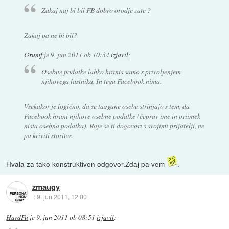
Zakaj naj bi bil FB dobro orodje zate ?
Zakaj pa ne bi bil?
Grumf
je
9. jun 2011 ob 10:34
izjavil
:
Osebne podatke lahko hranis samo s privoljenjem
njihovega lastnika. In tega Facebook nima.
Vsekakor je logično, da se taggane osebe strinjajo s tem, da
Facebook hrani njihove osebne podatke (čeprav ime in priimek
nista osebna podatka). Raje se ti dogovori s svojimi prijatelji, ne
pa kriviti storitve.
Hvala za tako konstruktiven odgovor.Zdaj pa vem
.
zmaugy
::
9. jun 2011, 12:00
HardFu
je
9. jun 2011 ob 08:51
izjavil
: