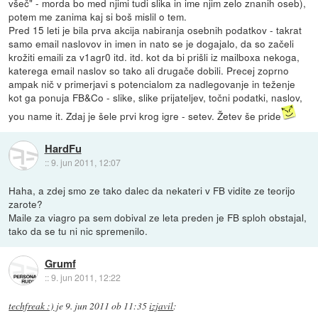
všeč" - morda bo med njimi tudi slika in ime njim zelo znanih oseb),
potem me zanima kaj si boš mislil o tem.
Pred 15 leti je bila prva akcija nabiranja osebnih podatkov - takrat
samo email naslovov in imen in nato se je dogajalo, da so začeli
krožiti emaili za v1agr0 itd. itd. kot da bi prišli iz mailboxa nekoga,
katerega email naslov so tako ali drugače dobili. Precej zoprno
ampak nič v primerjavi s potencialom za nadlegovanje in teženje
kot ga ponuja FB&Co - slike, slike prijateljev, točni podatki, naslov,
you name it. Zdaj je šele prvi krog igre - setev. Žetev še pride
HardFu
::
9. jun 2011, 12:07
Haha, a zdej smo ze tako dalec da nekateri v FB vidite ze teorijo
zarote?
Maile za viagro pa sem dobival ze leta preden je FB sploh obstajal,
tako da se tu ni nic spremenilo.
Grumf
::
9. jun 2011, 12:22
techfreak :)
je
9. jun 2011 ob 11:35
izjavil
: