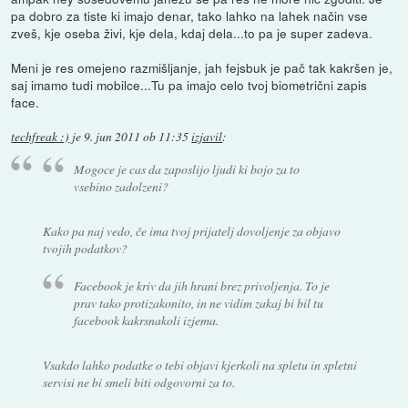
pa dobro za tiste ki imajo denar, tako lahko na lahek način vse
zveš, kje oseba živi, kje dela, kdaj dela...to pa je super zadeva.
Meni je res omejeno razmišljanje, jah fejsbuk je pač tak kakršen je,
saj imamo tudi mobilce...Tu pa imajo celo tvoj biometrični zapis
face.
techfreak :)
je
9. jun 2011 ob 11:35
izjavil
:
Mogoce je cas da zaposlijo ljudi ki bojo za to
vsebino zadolzeni?
Kako pa naj vedo, če ima tvoj prijatelj dovoljenje za objavo
tvojih podatkov?
Facebook je kriv da jih hrani brez privoljenja. To je
prav tako protizakonito, in ne vidim zakaj bi bil tu
facebook kakrsnakoli izjema.
Vsakdo lahko podatke o tebi objavi kjerkoli na spletu in spletni
servisi ne bi smeli biti odgovorni za to.