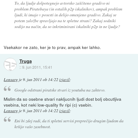
To, da ljudje dolpotegnejo avtorsko zaščiteno gradivo ni
problem Piratebaya (in ostalih p2p iskalnikov), ampak problem
ljudi, ki imajo v posesti in delijo omenjeno gradivo. Zakaj se
potem založbe spravljajo na te spletne strani? Zakaj sodniki
sodijo na način, da so inkriminirani iskalniki p2p in ne ljudje?
Vsekakor ne zato, ker je to prav, ampak ker lahko.
Truga
::
9. jun 2011, 15:41
Lonsarg
je
9. jun 2011 ob 14:22
izjavil
:
Google odstrani piratske stvari iz youtuba na zahtevo.
Mislim da so osebne stvari nakljucnih ljudi dost bolj obcutljiva
vsebina, kot neki low-quality flv ripi (c) vsebin.
Lonsarg
je
9. jun 2011 ob 14:22
izjavil
:
Eni bi zdej radi, da ti spletni servisi preprečijo drugim ljudem da
kršijo vašo zasebnost.