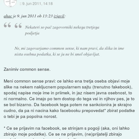
::
9. jun 2011, 14:18
ahac
je
9. jun 2011 ob 13:23
izjavil
:
Nekateri so pač zagovorniki nekega tretjega
podjetja
Ne, mi zagovarjamo common sense, ki nam pravi, da slika in ime
nista osebna podatka, ki se ju ne bi smel objavljat.
Zanimiv common sense.
Meni common sense pravi: ce lahko ena tretja oseba objavi moje
slike na nekem nakljucnem popularnem sajtu (trenutno fakebook),
spodaj napise moje ime in priimek, in jaz nisem javna osebnost, to
ni normalno. Ce imajo po tem dostop do tega vsi in njihov pes, je to
se bol bizarno. Da facebook tega potem ne sankcionira je skrajno
cudno, da pa ni nacina kako facebooku prepovedat* zbirat podatke
o tebi je pa popolna norost.
* Ce se prijavim na facebook, se strinjam s pogoji (aka, oni lahko
zbirajo moje podatke). Ce se ne prijavim, (ne)prijatelji zbirajo