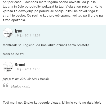
opt per case. Facebook mora tagano osebo obvestii, da je bila
tagana in šele po potrditvi pokazat ta tag. Viola stvar rešena. Ko te
vpraša za dovoljenje pa ponudi še opcijo, nikoli ne dovoli tega z
strani te osebe. Če recimo kdo preveč spama tvoj tag pa ti grejo na
živce opozorila.
jype
::
9. jun 2011, 12:34
techfreak :)> Logično, da boš lahko označil samo prijatelje.
Meni se ne zdi.
Grumf
::
9. jun 2011, 12:35
jype
je
9. jun 2011 ob 12:34
izjavil
:
Meni se ne zdi.
Tudi meni ne. Enako kot google picasa, ki jim je verjetno dala idejo.