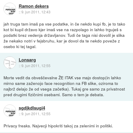
Ramon dekers
::
9. jun 2011, 12:43
jah truga tam imaš pa vse podatke, in če nekdo kupi fb, je to tako
kot bi kupil državo kjer imaš vse na razpolago in lahko trguješ s
podatki brez vedenja državljanov. Tudi če taga nisi dovolil je slika
že nekako notri v fejsbruhu, kar je dovol da te nekdo poveže z
osebo ki tej tagal.
Lonsarg
::
9. jun 2011, 12:55
Morte vedit da obveščevalne ŽE ITAK vse majo dostop(in lahko
mirno same zaženojo face recognition na FB slike, oziroma to
najbrž delajo že od vsega začetka). Tukaj gre samo za privatnost
pred drugimi fizičnimi osebami. Samo o tem je debata.
sgdjkdlsugi4
::
9. jun 2011, 12:55
Privacy freaks. Najvecji hipokriti takoj za zelenimi in politiki.