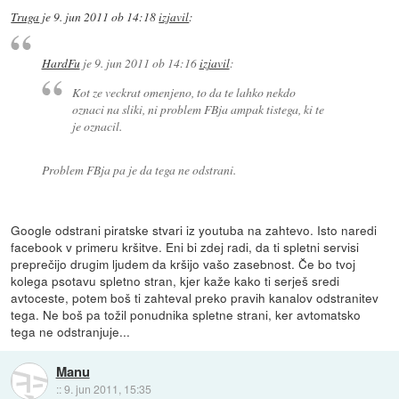
Truga
je
9. jun 2011 ob 14:18
izjavil
:
HardFu
je
9. jun 2011 ob 14:16
izjavil
:
Kot ze veckrat omenjeno, to da te lahko nekdo
oznaci na sliki, ni problem FBja ampak tistega, ki te
je oznacil.
Problem FBja pa je da tega ne odstrani.
Google odstrani piratske stvari iz youtuba na zahtevo. Isto naredi
facebook v primeru kršitve. Eni bi zdej radi, da ti spletni servisi
preprečijo drugim ljudem da kršijo vašo zasebnost. Če bo tvoj
kolega psotavu spletno stran, kjer kaže kako ti serješ sredi
avtoceste, potem boš ti zahteval preko pravih kanalov odstranitev
tega. Ne boš pa tožil ponudnika spletne strani, ker avtomatsko
tega ne odstranjuje...
Manu
::
9. jun 2011, 15:35