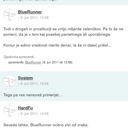
BlueRunner
::
9. jun 2011, 13:58
Tudi v drogah in prostituciji se vrtijo miljarde zelenčkov. Pa to še ne
pomeni, da je v tem kaj posebej pametnega ali uporabnega.
Komur je edino vrednost merilo denar, ta še ni daleč prišel...
Zgodovina sprememb…
spremenilo:
BlueRunner
(
9. jun 2011 ob 13:58
)
System
::
9. jun 2011, 14:04
Tega pa res nemoreš primerjat...
HardFu
::
9. jun 2011, 14:06
Seveda lahko, BlueRunner ocitno zivi od zraka.