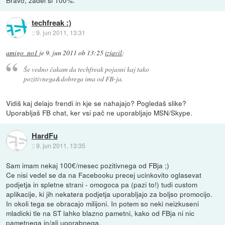
techfreak :)
::
9. jun 2011, 13:31
amigo_no1
je
9. jun 2011 ob 13:25
izjavil
:
Še vedno čakam da techfreak pojasni kaj tako
pozitivnega&dobrega ima od FB-ja.
Vidiš kaj delajo frendi in kje se nahajajo? Pogledaš slike?
Uporabljaš FB chat, ker vsi pač ne uporabljajo MSN/Skype.
HardFu
::
9. jun 2011, 13:35
Sam imam nekaj 100€/mesec pozitivnega od FBja ;)
Ce nisi vedel se da na Facebooku precej ucinkovito oglasevat
podjetja in spletne strani - omogoca pa (pazi to!) tudi custom
aplikacije, ki jih nekatera podjetja uporabljajo za boljso promocijo.
In okoli tega se obracajo milijoni. In potem so neki neizkuseni
mladicki tle na ST lahko blazno pametni, kako od FBja ni nic
pametnega in/ali uporabnega.