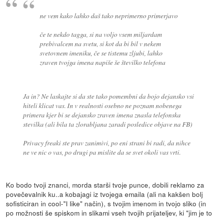
ne vem kako lahko daš tako neprimerno primerjavo
če te nekdo tagga, si na voljo vsem miljardam
prebivalcem na svetu, si kot da bi bil v nekem
svetovnem imeniku, če se tistemu zljubi, lahko
zraven tvojga imena napiše še številko telefona
Ja in? Ne laskajte si da ste tako pomembni da bojo dejansko vsi
hiteli klicat vas. In v realnosti osebno ne poznam nobenega
primera kjer bi se dejansko zraven imena znasla telefonska
stevilka (ali bila ta zlorabljana zaradi posledice objave na FB)
Privacy freaki ste prav zanimivi, po eni strani bi radi, da nihce
ne ve nic o vas, po drugi pa mislite da se svet okoli vas vrti.
Ko bodo tvoji znanci, morda starši tvoje punce, dobili reklamo za
povečevalnik ku..a kobajagi iz tvojega emaila (ali na kakšen bolj
sofisticiran in cool-"I like" način), s tvojim imenom in tvojo sliko (in
po možnosti še spiskom in slikami vseh tvojih prijateljev, ki "jim je to