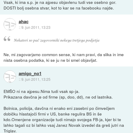
Vsak, ki ima s.p. je na ajpesu objavlenu tudi vse osebno gor.
DOSTI bolj osebna stvar, kot to kar se na facebooku najde.
ahac
::
9. jun 2011, 13:23
Nekateri so pač zagovorniki nekega tretjega podjetja
Ne, mi zagovarjamo common sense, ki nam pravi, da slika in ime
nista osebna podatka, ki se ju ne bi smel objavljat.
amigo_no1
::
9. jun 2011, 13:25
EMŠO ni na ajpesu.Nima tudi vsak sp-ja.
Prikazana davčna je od firme (sp, doo, dd), ne od lastnika.
Bolnica, policija, davčna ni enako eni zasebni po čimvečjem
dobičku hlastajoči firmi v US, banke regulira BS in še
kdo.Omenjene organizacije tudi nimajo svojega FB-ja, kjer bi te
lahko tagali oz bi lahko vsaj Janez Novak izvedel da greš jutri na
Triglav.