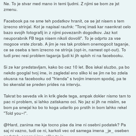
Ne. To je stvar med mano in temi ljudmi. Z njimi se bom ze jst
zmenu.
Facebook pa ne sme teh podatkov hranit, ce se jst nisem s tem
izrecno strinjal. Kot je napisal raufnk: "Torej imaš kar naenkrat celo
bazo svojih fotografij in z njimi povezanih dogodkov. Jaz kot
neuporabnik FB tega nisem nikoli dovolil". To je odprto za vse
mogoce vrste zlorab. A jim je res tak problem onemogocit taganje,
ce se oseba s tem izrecno ne strinja (opt-in, namest opt-out). To
tudi prec resi problem taganja ljudi ki jih sploh ni na facebooku.
Si ze kar predstavljam, kako bo cez 10 let. Bos iskal sluzbo, pa bo
nekdo googlal tvoj ime, in zagledal eno sliko ki se jim ne bo zdela
okusna na facebooku od "frienda" s tvojim imenom spodaj, pa te
bo skenslal se preden prides na intervju.
Takrat bo seveda vik in krik glede tega, ampak dokler nismo tam to
pac ni problem, si lahko zatiskamo oci. No jaz si jih ne mislim, se
bom pa smejal ko bo to koga udarilo po prstih in bom lahko rekel
"Told you~!".
@Hard, zanima me kje tocno pise da ime ni osebni podatek? Pa
saj ni vazno, tudi ce ni, karkoli vec od samega imena _je_ oseben