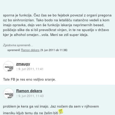
sporna je funkcija. Čez čas se bo fejsbok povezal z organi pregona
oz bo sinhronizrian. Tako bodo na letališču natančno vedeli s kom
imajo opravka, dajo ven še funkcijo iskanja neprimernih besed,
poiščejo slike da si bil prevečkrat vinjen, in te ne spustijo v državo
kjer je alhohol omejen...vola. Meni se zdi super ideja.
Zgodovina sprememb…
spremenil:
Ramon dekers
(
9. jun 2011 ob 11:38
)
zmaugy
::
9. jun 2011, 11:41
Tale FB je res eno vsiljivo sranje.
Ramon dekers
::
9. jun 2011, 11:43
problem je kera ga vsi imajo. Jaz nočem da sem v njihovem
imeniku kljub temu da ne želim biti