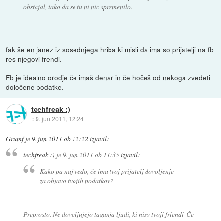
obstajal, tako da se tu ni nic spremenilo.
fak še en janez iz sosednjega hriba ki misli da ima so prijatelji na fb
res njegovi frendi.
Fb je idealno orodje če imaš denar in če hočeš od nekoga zvedeti
določene podatke.
techfreak :)
::
9. jun 2011, 12:24
Grumf
je
9. jun 2011 ob 12:22
izjavil
:
techfreak :)
je
9. jun 2011 ob 11:35
izjavil
:
Kako pa naj vedo, če ima tvoj prijatelj dovoljenje
za objavo tvojih podatkov?
Preprosto. Ne dovoljujejo taganja ljudi, ki niso tvoji friendi. Če