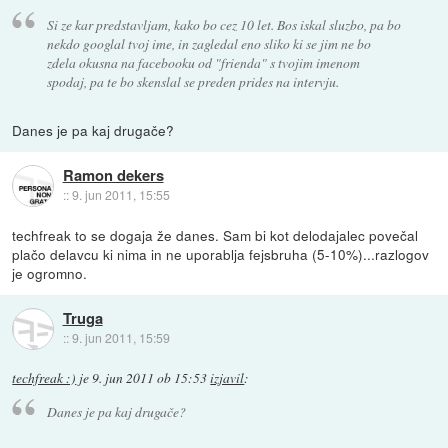
Si ze kar predstavljam, kako bo cez 10 let. Bos iskal sluzbo, pa bo
nekdo googlal tvoj ime, in zagledal eno sliko ki se jim ne bo
zdela okusna na facebooku od "frienda" s tvojim imenom
spodaj, pa te bo skenslal se preden prides na intervju.
Danes je pa kaj drugače?
Ramon dekers
::
9. jun 2011, 15:55
techfreak to se dogaja že danes. Sam bi kot delodajalec povečal
plačo delavcu ki nima in ne uporablja fejsbruha (5-10%)...razlogov
je ogromno.
Truga
::
9. jun 2011, 15:59
techfreak :)
je
9. jun 2011 ob 15:53
izjavil
:
Danes je pa kaj drugače?