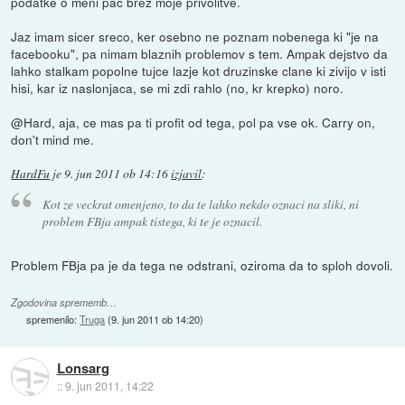
podatke o meni pac brez moje privolitve.
Jaz imam sicer sreco, ker osebno ne poznam nobenega ki "je na
facebooku", pa nimam blaznih problemov s tem. Ampak dejstvo da
lahko stalkam popolne tujce lazje kot druzinske clane ki zivijo v isti
hisi, kar iz naslonjaca, se mi zdi rahlo (no, kr krepko) noro.
@Hard, aja, ce mas pa ti profit od tega, pol pa vse ok. Carry on,
don't mind me.
HardFu
je
9. jun 2011 ob 14:16
izjavil
:
Kot ze veckrat omenjeno, to da te lahko nekdo oznaci na sliki, ni
problem FBja ampak tistega, ki te je oznacil.
Problem FBja pa je da tega ne odstrani, oziroma da to sploh dovoli.
Zgodovina sprememb…
spremenilo:
Truga
(
9. jun 2011 ob 14:20
)
Lonsarg
::
9. jun 2011, 14:22