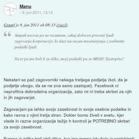
Manu
::
9. jun 2011, 13:14
Grumf
je
9. jun 2011 ob 08:33
izjavil
:
Ampak necesa pa ne razumem, zakaj dolocen procent ljudi
zagovarja korporacijo, ki sluzi na racun mesetarjenja z osebnimi
podatki ljudi.
Sicer pa me boli k za sliko, moji podatki pa so MOJI! Zastopita?
Nekateri so pač zagovorniki nekega tretjega podjetja (kot, da je
podjetje ubogo, da se ne zna samo zastopat). Facebook ni
neprofitna dobrodelna organizacija, zato mi ni treba skrbet za njih
in jih zagovarjat.
Zagovarjam pa lahko svojo zasebnost in svoje osebne podatke in
kako ravna z njimi tretja stran. Dokler bomo živeli v svetu, kjer
vlade in razne organizacije težijo h kontroli je POTREBNO skrbet
za svojo zasebnost.
Evropa je toliko bolj občutljiva, ker ima temne izkušnje iz preteklosti