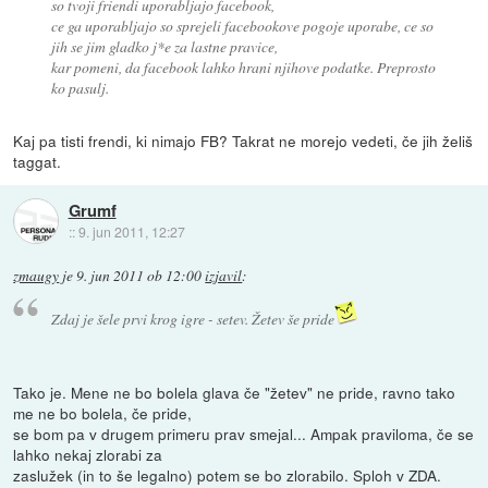
so tvoji friendi uporabljajo facebook,
ce ga uporabljajo so sprejeli facebookove pogoje uporabe, ce so
jih se jim gladko j*e za lastne pravice,
kar pomeni, da facebook lahko hrani njihove podatke. Preprosto
ko pasulj.
Kaj pa tisti frendi, ki nimajo FB? Takrat ne morejo vedeti, če jih želiš
taggat.
Grumf
::
9. jun 2011, 12:27
zmaugy
je
9. jun 2011 ob 12:00
izjavil
:
Zdaj je šele prvi krog igre - setev. Žetev še pride
Tako je. Mene ne bo bolela glava če "žetev" ne pride, ravno tako
me ne bo bolela, če pride,
se bom pa v drugem primeru prav smejal... Ampak praviloma, če se
lahko nekaj zlorabi za
zaslužek (in to še legalno) potem se bo zlorabilo. Sploh v ZDA.