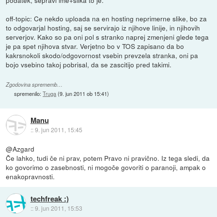
podatek, sepravi ime+slika to je.
off-topic: Ce nekdo uploada na en hosting neprimerne slike, bo za
to odgovarjal hosting, saj se servirajo iz njihove linije, in njihovih
serverjov. Kako so pa oni pol s stranko naprej zmenjeni glede tega
je pa spet njihova stvar. Verjetno bo v TOS zapisano da bo
kakrsnokoli skodo/odgovornost vsebin prevzela stranka, oni pa
bojo vsebino takoj pobrisal, da se zascitijo pred takimi.
Zgodovina sprememb…
spremenilo:
Truga
(
9. jun 2011 ob 15:41
)
Manu
::
9. jun 2011, 15:45
@Azgard
Če lahko, tudi če ni prav, potem Pravo ni pravično. Iz tega sledi, da
ko govorimo o zasebnosti, ni mogoče govoriti o paranoji, ampak o
enakopravnosti.
techfreak :)
::
9. jun 2011, 15:53