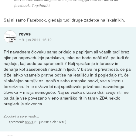
facebooku? nyihihihi
Saj ni samo Facebook, gledajo tudi druge zadetke na iskalnikih.
revvs
::
9. jun 2011, 16:12
Pri navadnem človeku samo pridejo s papirjem ali včasih tudi brez,
njim pa napovedujejo preiskavo, tako ne bodo našli nič, pa tudi če
najdejo, kaj bodo pa spremenili ? Bolj vprašanje interesov in
denarja kot zasebnosti navadnih ljudi. V bistvu ni privatnosti, če pa
ti že lahko vzamejo prstne odtise na letališču in ti pogledajo rit, če
si slučajno sumljiv oz. nosiš s sabo oranske snovi, vse v imenu
terrorizma. In te države bi naj spoštovale privatnost navadnega
človeka = misija nemogoče. Naj se vsaka država drži svoje riti, ne
pa da je vse povezano v eno ameriško rit in tam v ZDA nekdo
pregleduje slovenca.
Zgodovina sprememb…
spremenil:
revvs
(
9. jun 2011 ob 16:13
)