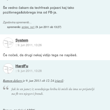
Še vedno čakam da techfreak pojasni kaj tako
pozitivnega&dobrega ima od FB-ja.
Zgodovina sprememb…
spremenilo:
amigo_no1
(
9. jun 2011 ob 13:27
)
System
::
9. jun 2011, 13:26
Če nočeš, da drugi nekaj vidijo tega ne napišeš.
HardFu
::
9. jun 2011, 13:28
Ramon dekers
je
9. jun 2011 ob 12:24
izjavil
:
fak še en janez iz sosednjega hriba ki misli da ima so prijatelji
na fb res njegovi frendi.
Bravo, zadel si 100%.