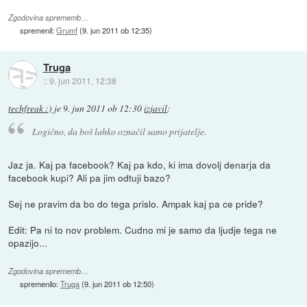
Zgodovina sprememb…
spremenil:
Grumf
(
9. jun 2011 ob 12:35
)
Truga
::
9. jun 2011, 12:38
techfreak :)
je
9. jun 2011 ob 12:30
izjavil
:
Logično, da boš lahko označil samo prijatelje.
Jaz ja. Kaj pa facebook? Kaj pa kdo, ki ima dovolj denarja da
facebook kupi? Ali pa jim odtuji bazo?
Sej ne pravim da bo do tega prislo. Ampak kaj pa ce pride?
Edit: Pa ni to nov problem. Cudno mi je samo da ljudje tega ne
opazijo...
Zgodovina sprememb…
spremenilo:
Truga
(
9. jun 2011 ob 12:50
)