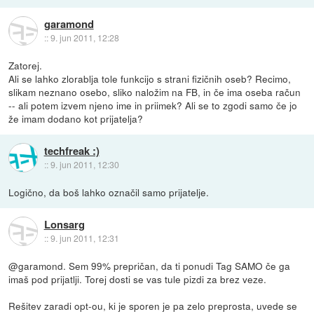
garamond
::
9. jun 2011, 12:28
Zatorej.
Ali se lahko zlorablja tole funkcijo s strani fizičnih oseb? Recimo,
slikam neznano osebo, sliko naložim na FB, in če ima oseba račun
-- ali potem izvem njeno ime in priimek? Ali se to zgodi samo če jo
že imam dodano kot prijatelja?
techfreak :)
::
9. jun 2011, 12:30
Logično, da boš lahko označil samo prijatelje.
Lonsarg
::
9. jun 2011, 12:31
@garamond. Sem 99% prepričan, da ti ponudi Tag SAMO če ga
imaš pod prijatlji. Torej dosti se vas tule pizdi za brez veze.
Rešitev zaradi opt-ou, ki je sporen je pa zelo preprosta, uvede se