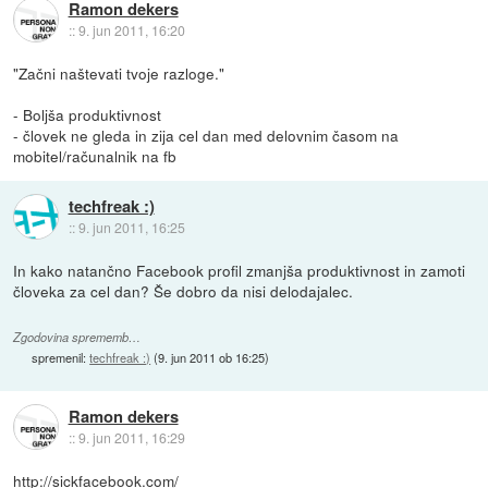
Ramon dekers
::
9. jun 2011, 16:20
"Začni naštevati tvoje razloge."
- Boljša produktivnost
- človek ne gleda in zija cel dan med delovnim časom na
mobitel/računalnik na fb
techfreak :)
::
9. jun 2011, 16:25
In kako natančno Facebook profil zmanjša produktivnost in zamoti
človeka za cel dan? Še dobro da nisi delodajalec.
Zgodovina sprememb…
spremenil:
techfreak :)
(
9. jun 2011 ob 16:25
)
Ramon dekers
::
9. jun 2011, 16:29
http://sickfacebook.com/