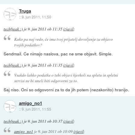
Truga
::
9. jun 2011, 11:50
techfreak :)
je
9. jun 2011 ob 11:35
izjavil
:
Kako pa naj vedo, če ima tvoj prijatelj dovoljenje za objavo
tvojih podatkov?
Sendmail. Ce nimajo naslova, pac ne sme objavit. Simple.
techfreak :)
je
9. jun 2011 ob 11:35
izjavil
:
Vsakdo lahko podatke o tebi objavi kjerkoli na spletu in spletni
servisi ne bi smeli biti odgovorni za to.
Saj niso. Oni so odgovorni za to da jih potem (nezakonito) hranijo.
amigo_no1
::
9. jun 2011, 11:55
techfreak :)
je
9. jun 2011 ob 10:37
izjavil
:
amigo_no1
je
9. jun 2011 ob 10:09
izjavil
: