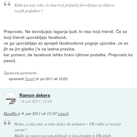
Kako pa naj vedo, če ima tvoj prijatelj dovoljenje za objavo
tvojih podatkov?
Preprosto. Ne dovoljujejo taganja ljudi, ki niso tvoji friendi. Če so
tvoji friendi uporabljajo facebook,
ce ga uporabljajo so sprejeli facebookove pogoje uporabe, ce so
jih se jim gladko j*e za lastne pravice,
kar pomeni, da facebook lahko hrani njihove podatke. Preprosto ko
pasulj.
Zgodovina sprememb…
spremenil:
Grumf
(
9. jun 2011 ob 12:23
)
Ramon dekers
::
9. jun 2011, 12:24
HardFu
je
9. jun 2011 ob 12:07
izjavil
:
Haha, a zdej smo ze tako dalec da nekateri v FB vidite ze teorijo
zarote?
Maile za viagro pa sem dobival ze leta preden je FB sploh