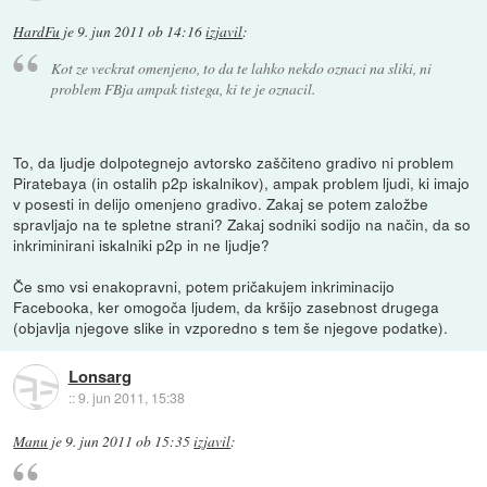
HardFu
je
9. jun 2011 ob 14:16
izjavil
:
Kot ze veckrat omenjeno, to da te lahko nekdo oznaci na sliki, ni
problem FBja ampak tistega, ki te je oznacil.
To, da ljudje dolpotegnejo avtorsko zaščiteno gradivo ni problem
Piratebaya (in ostalih p2p iskalnikov), ampak problem ljudi, ki imajo
v posesti in delijo omenjeno gradivo. Zakaj se potem založbe
spravljajo na te spletne strani? Zakaj sodniki sodijo na način, da so
inkriminirani iskalniki p2p in ne ljudje?
Če smo vsi enakopravni, potem pričakujem inkriminacijo
Facebooka, ker omogoča ljudem, da kršijo zasebnost drugega
(objavlja njegove slike in vzporedno s tem še njegove podatke).
Lonsarg
::
9. jun 2011, 15:38
Manu
je
9. jun 2011 ob 15:35
izjavil
: