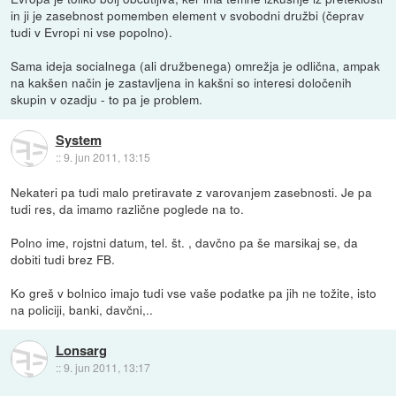
in ji je zasebnost pomemben element v svobodni družbi (čeprav
tudi v Evropi ni vse popolno).
Sama ideja socialnega (ali družbenega) omrežja je odlična, ampak
na kakšen način je zastavljena in kakšni so interesi določenih
skupin v ozadju - to pa je problem.
System
::
9. jun 2011, 13:15
Nekateri pa tudi malo pretiravate z varovanjem zasebnosti. Je pa
tudi res, da imamo različne poglede na to.
Polno ime, rojstni datum, tel. št. , davčno pa še marsikaj se, da
dobiti tudi brez FB.
Ko greš v bolnico imajo tudi vse vaše podatke pa jih ne tožite, isto
na policiji, banki, davčni,..
Lonsarg
::
9. jun 2011, 13:17