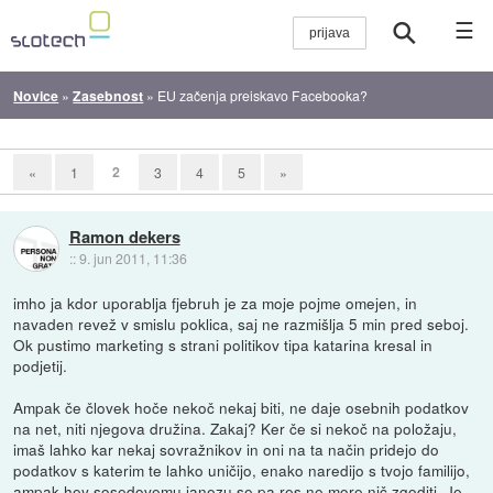
☰
Novice
»
Zasebnost
»
EU začenja preiskavo Facebooka?
2
«
1
3
4
5
»
Ramon dekers
::
9. jun 2011, 11:36
imho ja kdor uporablja fjebruh je za moje pojme omejen, in
navaden revež v smislu poklica, saj ne razmišlja 5 min pred seboj.
Ok pustimo marketing s strani politikov tipa katarina kresal in
podjetij.
Ampak če človek hoče nekoč nekaj biti, ne daje osebnih podatkov
na net, niti njegova družina. Zakaj? Ker če si nekoč na položaju,
imaš lahko kar nekaj sovražnikov in oni na ta način pridejo do
podatkov s katerim te lahko uničijo, enako naredijo s tvojo familijo,
ampak hey sosedovemu janezu se pa res ne more nič zgoditi. Je