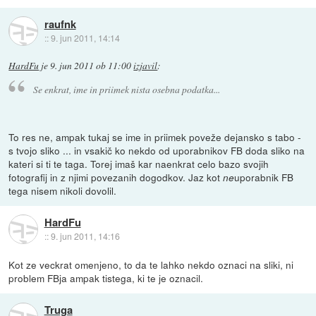
raufnk
::
9. jun 2011, 14:14
HardFu
je
9. jun 2011 ob 11:00
izjavil
:
Se enkrat, ime in priimek nista osebna podatka...
To res ne, ampak tukaj se ime in priimek poveže dejansko s tabo -
s tvojo sliko ... in vsakič ko nekdo od uporabnikov FB doda sliko na
kateri si ti te taga. Torej imaš kar naenkrat celo bazo svojih
fotografij in z njimi povezanih dogodkov. Jaz kot
uporabnik FB
ne
tega nisem nikoli dovolil.
HardFu
::
9. jun 2011, 14:16
Kot ze veckrat omenjeno, to da te lahko nekdo oznaci na sliki, ni
problem FBja ampak tistega, ki te je oznacil.
Truga