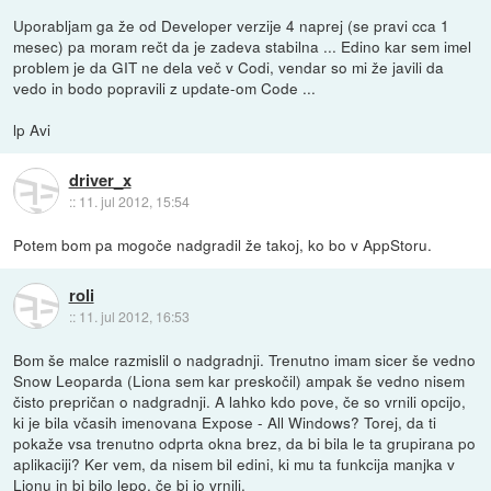
Uporabljam ga že od Developer verzije 4 naprej (se pravi cca 1
mesec) pa moram rečt da je zadeva stabilna ... Edino kar sem imel
problem je da GIT ne dela več v Codi, vendar so mi že javili da
vedo in bodo popravili z update-om Code ...
lp Avi
driver_x
::
11. jul 2012, 15:54
Potem bom pa mogoče nadgradil že takoj, ko bo v AppStoru.
roli
::
11. jul 2012, 16:53
Bom še malce razmislil o nadgradnji. Trenutno imam sicer še vedno
Snow Leoparda (Liona sem kar preskočil) ampak še vedno nisem
čisto prepričan o nadgradnji. A lahko kdo pove, če so vrnili opcijo,
ki je bila včasih imenovana Expose - All Windows? Torej, da ti
pokaže vsa trenutno odprta okna brez, da bi bila le ta grupirana po
aplikaciji? Ker vem, da nisem bil edini, ki mu ta funkcija manjka v
Lionu in bi bilo lepo, če bi jo vrnili.