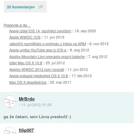
20 komentarjev
Preberite si še…
Apple izdal iOS 14, razvijalci ogorčeni
::
16. sep 2020
Apple WWDC: iOS
::
11. jun 2013
Jabolčni razmišljajo o prehodu z Intela na ARM
::
6. nov 2012
Apple umika YouTube app iz iOS-a
::
8. avg 2012
Applov Mountain Lion prenaglo prazni baterije
::
7. avg 2012
Izšel Mac OS X 10.8
::
25. jul 2012
Applov WWDC 2012 poln novosti
::
11. jun 2012
Apple pokazal predogled OS X 10.8
::
17. feb 2012
Mac OS X desetletnica
::
25. mar 2011
MrBrdo
::
11. jul 2012, 01:20
ga že čakam, sem Liona preskočil :)
filip007