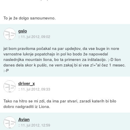
To je že dolgo samoumevno.
gslo
::
11. jul 2012, 09:02
jst bom praviloma počakal na par updejtov, da vse buge in nore
varnostne luknje popatchajo in pol ko bodo že napovedal
naslednjika mountain liona, bo ta primeren za inštalacijo. ;-D lion
danes dela skor k pušlc, ne vem zakaj bi si vse z!="al čez 1 mesec.
:-P
driver_x
::
11. jul 2012, 09:33
Tako na hitro se mi zdi, da ima par stvari, zaradi katerih bi bilo
dobro nadgraditi iz Liona.
Avian
::
11. jul 2012, 12:59