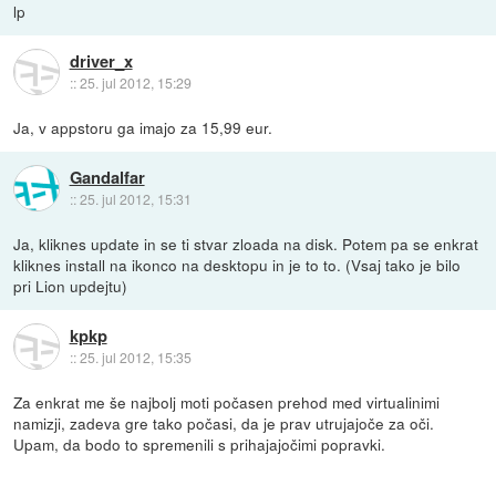
lp
driver_x
::
25. jul 2012, 15:29
Ja, v appstoru ga imajo za 15,99 eur.
Gandalfar
::
25. jul 2012, 15:31
Ja, kliknes update in se ti stvar zloada na disk. Potem pa se enkrat
kliknes install na ikonco na desktopu in je to to. (Vsaj tako je bilo
pri Lion updejtu)
kpkp
::
25. jul 2012, 15:35
Za enkrat me še najbolj moti počasen prehod med virtualinimi
namizji, zadeva gre tako počasi, da je prav utrujajoče za oči.
Upam, da bodo to spremenili s prihajajočimi popravki.