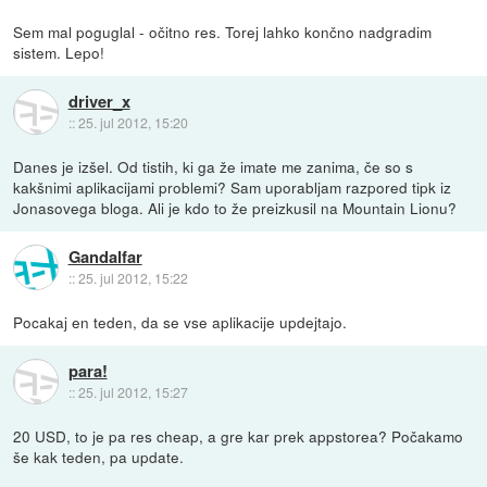
Sem mal poguglal - očitno res. Torej lahko končno nadgradim
sistem. Lepo!
driver_x
::
25. jul 2012, 15:20
Danes je izšel. Od tistih, ki ga že imate me zanima, če so s
kakšnimi aplikacijami problemi? Sam uporabljam razpored tipk iz
Jonasovega bloga. Ali je kdo to že preizkusil na Mountain Lionu?
Gandalfar
::
25. jul 2012, 15:22
Pocakaj en teden, da se vse aplikacije updejtajo.
para!
::
25. jul 2012, 15:27
20 USD, to je pa res cheap, a gre kar prek appstorea? Počakamo
še kak teden, pa update.