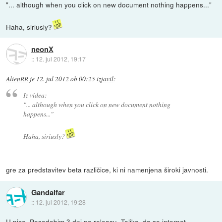
"... although when you click on new document nothing happens..."
Haha, siriusly?
neonX
::
12. jul 2012, 19:17
AlienRR
je
12. jul 2012 ob 00:25
izjavil
:
Iz videa:
"... although when you click on new document nothing
happens..."
Haha, siriusly?
gre za predstavitev beta različice, ki ni namenjena široki javnosti.
Gandalfar
::
12. jul 2012, 19:28
U nice. Posodobim 3 dni po releasu. Toliko, da se internet