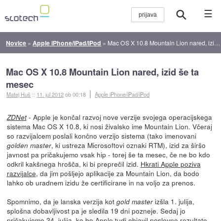
☰
Novice
»
Apple iPhone/iPad/iPod
»
Mac OS X 10.8 Mountain Lion nared, izid še ta mesec
Mac OS X 10.8 Mountain Lion nared, izid še ta
mesec
Matej Huš
::
11. jul 2012
ob 00:18
Apple iPhone/iPad/iPod
- Apple je končal razvoj nove verzije svojega operacijskega
ZDNet
sistema Mac OS X 10.8, ki nosi živalsko ime Mountain Lion. Včeraj
so razvijalcem poslali končno verzijo sistema (tako imenovani
, ki ustreza Microsoftovi oznaki RTM), izid za širšo
golden master
javnost pa pričakujemo vsak hip - torej še ta mesec, če ne bo kdo
odkril kakšnega hrošča, ki bi preprečil izid.
Hkrati Apple poziva
razvijalce
, da jim pošljejo aplikacije za Mountain Lion, da bodo
lahko ob uradnem izidu že certificirane in na voljo za prenos.
Spomnimo, da je lanska verzija kot
izšla 1. julija,
gold master
splošna dobavljivost pa je sledila 19 dni pozneje. Sedaj jo
pričakujemo 24. julija, ko bo Apple tudi objavil poslovne rezultate