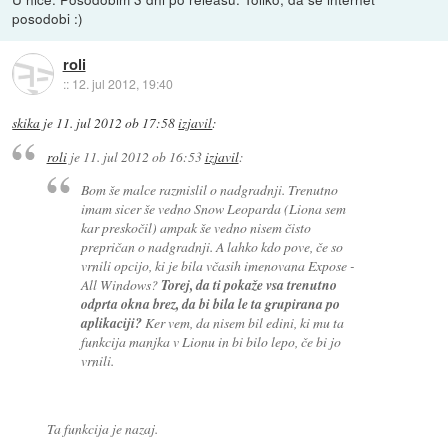
posodobi :)
roli
::
12. jul 2012, 19:40
skika
je
11. jul 2012 ob 17:58
izjavil
:
roli
je
11. jul 2012 ob 16:53
izjavil
:
Bom še malce razmislil o nadgradnji. Trenutno
imam sicer še vedno Snow Leoparda (Liona sem
kar preskočil) ampak še vedno nisem čisto
prepričan o nadgradnji. A lahko kdo pove, če so
vrnili opcijo, ki je bila včasih imenovana Expose -
All Windows?
Torej, da ti pokaže vsa trenutno
odprta okna brez, da bi bila le ta grupirana po
aplikaciji?
Ker vem, da nisem bil edini, ki mu ta
funkcija manjka v Lionu in bi bilo lepo, če bi jo
vrnili.
Ta funkcija je nazaj.