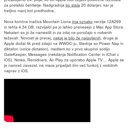
za preteklo četrtletje. Nadgradnja
bo stala
20 dolarjev, kar je
tretjino manj kot predhodna.
Nova končna inačica Mountain Liona
ima oznako
verzije 12A269
in tehta 4,34 GB, razvijalci pa jo lahko prenesejo z Mac App Stora.
Nekateri so jo že namestili in za zdaj ne poročajo o nobenih
težavah. Novosti je precej,
nekaj je bilo že najavljenih
, druge je
Apple dodal tik pred zdajci na WWDC-ju. Slednje so Power Nap in
diktafon (
), medtem ko v prvo skupino sodijo
voice dictation
GateKeeper, Messages (nekdanja Notification Center in iChat z
iOS), Notes, Remidners, Air Play za uporabo Apple TV ... Apple se
je namreč zavezal, na mace pripeljati čim več funkcij z mobilnih
naprav z iOS.