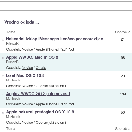
Vredno ogleda ...
Tema
Sporočila
»
Naknadni izklop iMessages končno poenostavljen
21
PrimozR
Oddelek:
Novice
/
Apple iPhone/iPad/iPod
»
Apple WWDC: Mac in OS X
68
PrimozR
Oddelek:
Novice
/
Ostalo
»
Izšel Mac OS X 10.8
20
McHusch
Oddelek:
Novice
/
Operacijski sistemi
»
Applov WWDC 2012 poln novosti
134
McHusch
Oddelek:
Novice
/
Apple iPhone/iPad/iPod
»
Apple pokazal predogled OS X 10.8
50
McHusch
Oddelek:
Novice
/
Operacijski sistemi
Tema
Sporočila