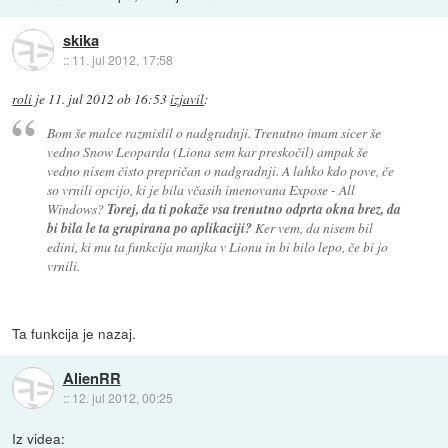
skika
::
11. jul 2012, 17:58
roli
je
11. jul 2012 ob 16:53
izjavil
:
Bom še malce razmislil o nadgradnji. Trenutno imam sicer še
vedno Snow Leoparda (Liona sem kar preskočil) ampak še
vedno nisem čisto prepričan o nadgradnji. A lahko kdo pove, če
so vrnili opcijo, ki je bila včasih imenovana Expose - All
Windows?
Torej, da ti pokaže vsa trenutno odprta okna brez, da
bi bila le ta grupirana po aplikaciji?
Ker vem, da nisem bil
edini, ki mu ta funkcija manjka v Lionu in bi bilo lepo, če bi jo
vrnili.
Ta funkcija je nazaj.
AlienRR
::
12. jul 2012, 00:25
Iz videa: