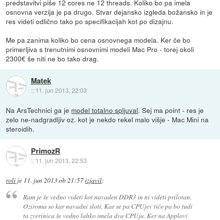
predstavitvi piše 12 cores ne 12 threads. Koliko bo pa imela
osnovna verzija je pa drugo. Stvar dejansko izgleda božansko in je
res videti odlično tako po specifikacijah kot po dizajnu.
Me pa zanima koliko bo cena osnovnega modela. Ker če bo
primerljiva s trenutnimi osnovnimi modeli Mac Pro - torej okoli
2300€ še niti ne bo tako drag.
Matek
::
11. jun 2013, 22:03
Na ArsTechnici ga je
model totalno spljuval
. Sej ma point - res je
zelo ne-nadgradljiv oz. kot je nekdo rekel malo višje - Mac Mini na
steroidih.
PrimozR
::
11. jun 2013, 22:53
roli
je
11. jun 2013 ob 21:57
izjavil
:
Ram je še vedno videti kot navaden DDR3 in ni videti prilotan.
Oziroma so kar navadni sloti. Kar se pa CPUjev tiče pa bo tudi
ta zverinica še vedno lahko imela dva CPUja. Ker na Applovi