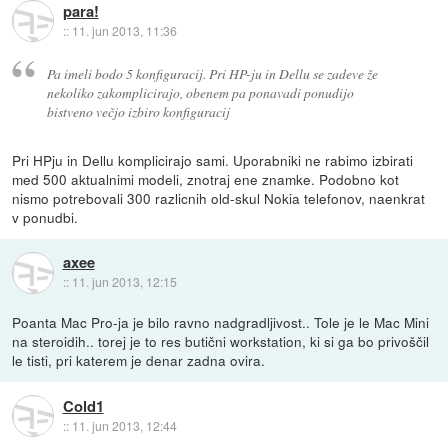
para!
::
11. jun 2013, 11:36
Pa imeli bodo 5 konfiguracij. Pri HP-ju in Dellu se zadeve že
nekoliko zakomplicirajo, obenem pa ponavadi ponudijo
bistveno večjo izbiro konfiguracij
Pri HPju in Dellu komplicirajo sami. Uporabniki ne rabimo izbirati
med 500 aktualnimi modeli, znotraj ene znamke. Podobno kot
nismo potrebovali 300 razlicnih old-skul Nokia telefonov, naenkrat
v ponudbi.
axee
::
11. jun 2013, 12:15
Poanta Mac Pro-ja je bilo ravno nadgradljivost.. Tole je le Mac Mini
na steroidih.. torej je to res butični workstation, ki si ga bo privoščil
le tisti, pri katerem je denar zadna ovira.
Cold1
::
11. jun 2013, 12:44