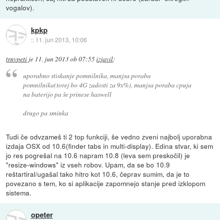
vogalov).
kpkp
::
11. jun 2013, 10:06
trnvpeti
je
11. jun 2013 ob 07:55
izjavil
:
uporabno stiskanje pomnilnika, manjsa poraba
pomnilnika(torej bo 4G zadosti za 9x%), manjsa poraba cpuja
na baterijo pa še prinese haswell
drugo pa sminka
Tudi če odvzameš ti 2 top funkciji, še vedno zveni najbolj uporabna
izdaja OSX od 10.6(finder tabs in multi-display). Edina stvar, ki sem
jo res pogrešal na 10.6 napram 10.8 (leva sem preskočil) je
"resize-windows" iz vseh robov. Upam, da se bo 10.9
reštartiral/ugašal tako hitro kot 10.6, čeprav sumim, da je to
povezano s tem, ko si aplikacije zapomnejo stanje pred izklopom
sistema.
opeter