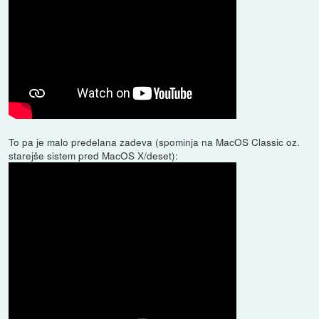
To pa je malo predelana zadeva (spominja na MacOS Classic oz.
starejše sistem pred MacOS X/deset):