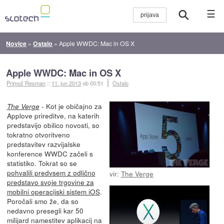
☰
Novice
»
Ostalo
»
Apple WWDC: Mac in OS X
Apple WWDC: Mac in OS X
Primož Resman
::
11. jun 2013
ob 00:51
Ostalo
- Kot je običajno za
The Verge
Applove prireditve, na katerih
predstavijo obilico novosti, so
tokratno otvoritveno
predstavitev razvijalske
konference WWDC začeli s
statistiko. Tokrat so se
pohvalili predvsem z odlično
vir:
The Verge
predstavo svoje trgovine za
mobilni operacijski sistem iOS
.
Poročali smo že, da so
nedavno presegli kar 50
milijard namestitev aplikacij na