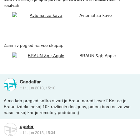
rešitvah:
Avtomat za kavo
Zanimiv pogled na vse skupaj:
BRAUN &gt; Apple
Gandalfar
::
11. jun 2013, 15:10
A ma kdo pregled koliko stvari ja Braun naredil ever? Ker ce je
Braun izdelal nekaj 10k razlicnih designov, potem bos res za vse
nasel nekaj kar je remotely podobno ;)
opeter
::
11. jun 2013, 15:34