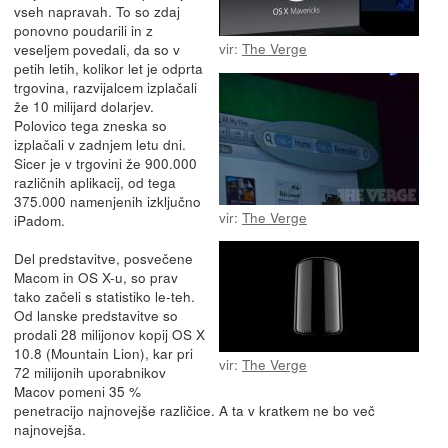
vseh napravah. To so zdaj
ponovno poudarili in z
vir:
The Verge
veseljem povedali, da so v
petih letih, kolikor let je odprta
trgovina, razvijalcem izplačali
že 10 milijard dolarjev.
Polovico tega zneska so
izplačali v zadnjem letu dni.
Sicer je v trgovini že 900.000
različnih aplikacij, od tega
375.000 namenjenih izključno
vir:
The Verge
iPadom.
Del predstavitve, posvečene
Macom in OS X-u, so prav
tako začeli s statistiko le-teh.
Od lanske predstavitve so
prodali 28 milijonov kopij OS X
10.8 (Mountain Lion), kar pri
vir:
The Verge
72 milijonih uporabnikov
Macov pomeni 35 %
penetracijo najnovejše različice. A ta v kratkem ne bo več
najnovejša.