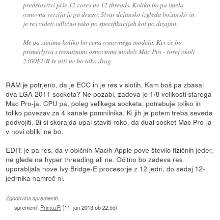
predstavitvi piše 12 cores ne 12 threads. Koliko bo pa imela
osnovna verzija je pa drugo. Stvar dejansko izgleda božansko in
je res videti odlično tako po specifikacijah kot po dizajnu.
Me pa zanima koliko bo cena osnovnega modela. Ker če bo
primerljiva s trenutnimi osnovnimi modeli Mac Pro - torej okoli
2300EUR še niti ne bo tako drag.
RAM je potrjeno, da je ECC in je res v slotih. Kam boš pa zbasal
dva LGA-2011 socketa? Ne pozabi, zadeva je 1/8 velikosti starega
Mac Pro-ja. CPU pa, poleg velikega socketa, potrebuje toliko in
toliko povezav za 4 kanale pomnilnika. Ki jih je potem treba seveda
podvojiti. Bi si skorajda upal staviti roko, da dual socket Mac Pro-ja
v novi obliki ne bo.
EDIT: je pa res, da v običnih Macih Apple pove število fizičnih jeder,
ne glede na hyper threading ali ne. Očitno bo zadeva res
uporabljala nove Ivy Bridge-E procesorje z 12 jedri, do sedaj 12-
jedrnika namreč ni.
Zgodovina sprememb…
spremenil:
PrimozR
(
11. jun 2013 ob 22:55
)