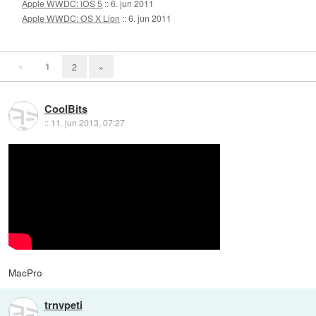
Apple WWDC: iOS 5
::
6. jun 2011
Apple WWDC: OS X Lion
::
6. jun 2011
«
1
2
»
CoolBits
::
11. jun 2013, 07:27
MacPro
trnvpeti