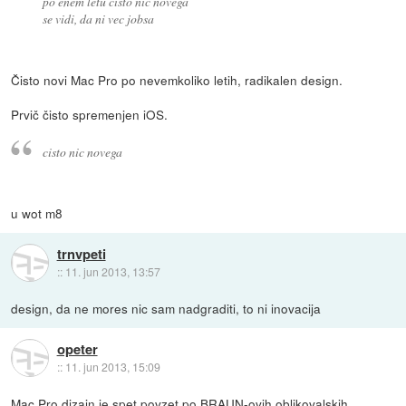
po enem letu cisto nic novega
se vidi, da ni vec jobsa
Čisto novi Mac Pro po nevemkoliko letih, radikalen design.
Prvič čisto spremenjen iOS.
cisto nic novega
u wot m8
trnvpeti
::
11. jun 2013, 13:57
design, da ne mores nic sam nadgraditi, to ni inovacija
opeter
::
11. jun 2013, 15:09
Mac Pro dizajn je spet povzet po BRAUN-ovih oblikovalskih