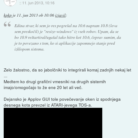
::
11. jun 2013, 10:16
kpkp
je
11. jun 2013 ob 10:06
izjavil
:
Edina stvar, ki sem jo res pogrešal na 10.6 napram 10.8 (leva
sem preskočil) je "resize-windows" iz vseh robov. Upam, da se
bo 10.9 reštartiral/ugašal tako hitro kot 10.6, čeprav sumim, da
je to povezano s tem, ko si aplikacije zapomnejo stanje pred
izklopom sistema.
Zelo žalostno, da so jabolčniki to integrirali komaj zadnjih nekaj let
...
Medtem ko drugi grafični vmesniki na drugih sistemih
imajo/omogočajo to že ene 20 let ali več.
Dejansko je Applov GUI tole povečevanje oken iz spodnjega
desnega kota prevzel iz ATARI-jevega TOS-a.