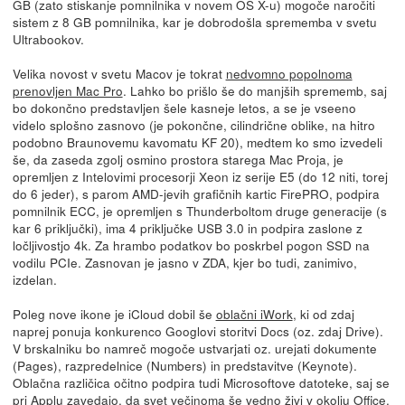
GB (zato stiskanje pomnilnika v novem OS X-u) mogoče naročiti
sistem z 8 GB pomnilnika, kar je dobrodošla sprememba v svetu
Ultrabookov.
Velika novost v svetu Macov je tokrat
nedvomno popolnoma
prenovljen Mac Pro
. Lahko bo prišlo še do manjših sprememb, saj
bo dokončno predstavljen šele kasneje letos, a se je vseeno
videlo splošno zasnovo (je pokončne, cilindrične oblike, na hitro
podobno Braunovemu kavomatu KF 20), medtem ko smo izvedeli
še, da zaseda zgolj osmino prostora starega Mac Proja, je
opremljen z Intelovimi procesorji Xeon iz serije E5 (do 12 niti, torej
do 6 jeder), s parom AMD-jevih grafičnih kartic FirePRO, podpira
pomnilnik ECC, je opremljen s Thunderboltom druge generacije (s
kar 6 priključki), ima 4 priključke USB 3.0 in podpira zaslone z
ločljivostjo 4k. Za hrambo podatkov bo poskrbel pogon SSD na
vodilu PCIe. Zasnovan je jasno v ZDA, kjer bo tudi, zanimivo,
izdelan.
Poleg nove ikone je iCloud dobil še
oblačni iWork
, ki od zdaj
naprej ponuja konkurenco Googlovi storitvi Docs (oz. zdaj Drive).
V brskalniku bo namreč mogoče ustvarjati oz. urejati dokumente
(Pages), razpredelnice (Numbers) in predstavitve (Keynote).
Oblačna različica očitno podpira tudi Microsoftove datoteke, saj se
pri Applu zavedajo, da svet večinoma še vedno živi v okolju Office.