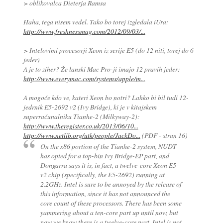
> oblikovalca Dieterja Ramsa
Haha, tega nisem vedel. Tako bo torej izgledala iUra:
http://www.freshnessmag.com/2012/09/03/...
> Intelovimi procesorji Xeon iz serije E5 (do 12 niti, torej do 6
jeder)
A je to ziher? Že lanski Mac Pro-ji imajo 12 pravih jeder:
http://www.everymac.com/systems/apple/m...
A mogoče kdo ve, kateri Xeon bo notri? Lahko bi bil tudi 12-
jedrnik E5-2692 v2 (Ivy Bridge), ki je v kitajskem
superračunalniku Tianhe-2 (Milkyway-2):
http://www.theregister.co.uk/2013/06/10...
http://www.netlib.org/utk/people/JackDo...
(PDF - stran 16)
On the x86 portion of the Tianhe-2 system, NUDT
has opted for a top-bin Ivy Bridge-EP part, and
Dongarra says it is, in fact, a twelve-core Xeon E5
v2 chip (specifically, the E5-2692) running at
2.2GHz. Intel is sure to be annoyed by the release of
this information, since it has not announced the
core count of these processors. There has been some
yammering about a ten-core part up until now, but
now we know there is a twelve-core part. Intel is not