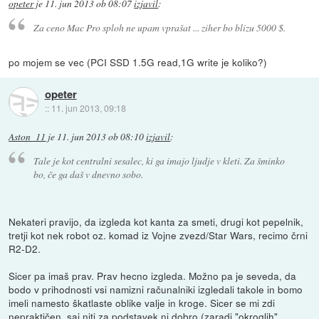
opeter
je
11. jun 2013 ob 08:07
izjavil
:
Za ceno Mac Pro sploh ne upam vprašat ... ziher bo blizu 5000 $.
po mojem se vec (PCI SSD 1.5G read,1G write je koliko?)
opeter
::
11. jun 2013, 09:18
Aston_11
je
11. jun 2013 ob 08:10
izjavil
:
Tale je kot centralni sesalec, ki ga imajo ljudje v kleti. Za šminko
bo, če ga daš v dnevno sobo.
Nekateri pravijo, da izgleda kot kanta za smeti, drugi kot pepelnik,
tretji kot nek robot oz. komad iz Vojne zvezd/Star Wars, recimo črni
R2-D2.
Sicer pa imaš prav. Prav hecno izgleda. Možno pa je seveda, da
bodo v prihodnosti vsi namizni računalniki izgledali takole in bomo
imeli namesto škatlaste oblike valje in kroge. Sicer se mi zdi
nepraktičen, saj niti za podstavek ni dobro (zaradi "okroglih"