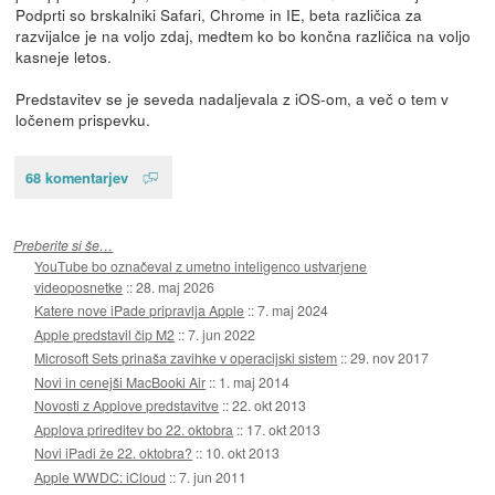
Podprti so brskalniki Safari, Chrome in IE, beta različica za
razvijalce je na voljo zdaj, medtem ko bo končna različica na voljo
kasneje letos.
Predstavitev se je seveda nadaljevala z iOS-om, a več o tem v
ločenem prispevku.
68 komentarjev
Preberite si še…
YouTube bo označeval z umetno inteligenco ustvarjene
videoposnetke
::
28. maj 2026
Katere nove iPade pripravlja Apple
::
7. maj 2024
Apple predstavil čip M2
::
7. jun 2022
Microsoft Sets prinaša zavihke v operacijski sistem
::
29. nov 2017
Novi in cenejši MacBooki Air
::
1. maj 2014
Novosti z Applove predstavitve
::
22. okt 2013
Applova prireditev bo 22. oktobra
::
17. okt 2013
Novi iPadi že 22. oktobra?
::
10. okt 2013
Apple WWDC: iCloud
::
7. jun 2011