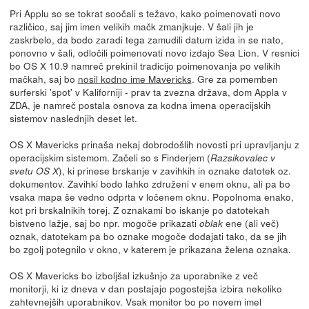
Pri Applu so se tokrat soočali s težavo, kako poimenovati novo
različico, saj jim imen velikih mačk zmanjkuje. V šali jih je
zaskrbelo, da bodo zaradi tega zamudili datum izida in se nato,
ponovno v šali, odločili poimenovati novo izdajo Sea Lion. V resnici
bo OS X 10.9 namreč prekinil tradicijo poimenovanja po velikih
mačkah, saj bo
nosil kodno ime Mavericks
. Gre za pomemben
surferski 'spot' v Kaliforniji - prav ta zvezna država, dom Appla v
ZDA, je namreč postala osnova za kodna imena operacijskih
sistemov naslednjih deset let.
OS X Mavericks prinaša nekaj dobrodošlih novosti pri upravljanju z
operacijskim sistemom. Začeli so s Finderjem (
Razsikovalec v
), ki prinese brskanje v zavihkih in oznake datotek oz.
svetu OS X
dokumentov. Zavihki bodo lahko združeni v enem oknu, ali pa bo
vsaka mapa še vedno odprta v ločenem oknu. Popolnoma enako,
kot pri brskalnikih torej. Z oznakami bo iskanje po datotekah
bistveno lažje, saj bo npr. mogoče prikazati
ene (ali več)
oblak
oznak, datotekam pa bo oznake mogoče dodajati tako, da se jih
bo zgolj potegnilo v okno, v katerem je prikazana želena oznaka.
OS X Mavericks bo izboljšal izkušnjo za uporabnike z več
monitorji, ki iz dneva v dan postajajo pogostejša izbira nekoliko
zahtevnejših uporabnikov. Vsak monitor bo po novem imel