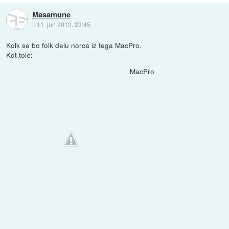
Masamune
::
11. jun 2013, 23:45
Kolk se bo folk delu norca iz tega MacPro.
Kot tole:
MacPro