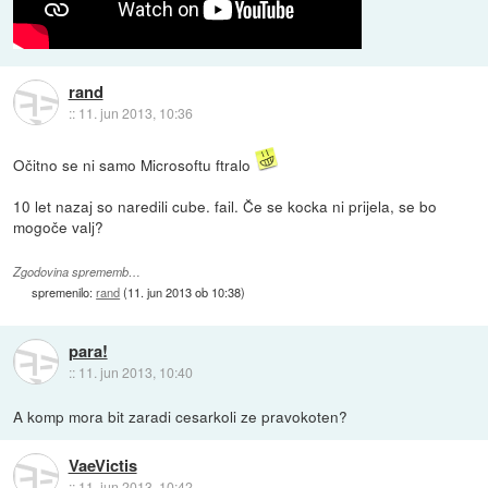
rand
::
11. jun 2013, 10:36
Očitno se ni samo Microsoftu ftralo
10 let nazaj so naredili cube. fail. Če se kocka ni prijela, se bo
mogoče valj?
Zgodovina sprememb…
spremenilo:
rand
(
11. jun 2013 ob 10:38
)
para!
::
11. jun 2013, 10:40
A komp mora bit zaradi cesarkoli ze pravokoten?
VaeVictis
::
11. jun 2013, 10:42