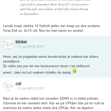
expected to announce these Xeon E5 v2 processors
until the fall, most likely at Intel Developer Forum
in September.
Lanski imajo zlahka 12 fizičnih jeder, ker imajo po dva socketa.
Torej 2x6 oz. 2x12 niti. Nov bo imel samo en socket.
klinker
::
11. jun 2013, 20:57
Hmm, sej ce pogledas samo konstrukcijo je zadeva kar dobro
zamisljena.
Ze vidim cez par let vso konkurenco tacat v tej oblikovni
smeri...tako kot pri vsakem izdelku do sedaj
roli
::
11. jun 2013, 21:57
Ram je še vedno videti kot navaden DDR3 in ni videti prilotan.
Oziroma so kar navadni sloti. Kar se pa CPUjev tiče pa bo tudi ta
zverinica še vedno lahko imela dva CPUja. Ker na Applovi