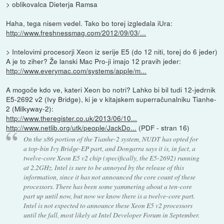
> oblikovalca Dieterja Ramsa
Haha, tega nisem vedel. Tako bo torej izgledala iUra:
http://www.freshnessmag.com/2012/09/03/...
> Intelovimi procesorji Xeon iz serije E5 (do 12 niti, torej do 6 jeder)
A je to ziher? Že lanski Mac Pro-ji imajo 12 pravih jeder:
http://www.everymac.com/systems/apple/m...
A mogoče kdo ve, kateri Xeon bo notri? Lahko bi bil tudi 12-jedrnik
E5-2692 v2 (Ivy Bridge), ki je v kitajskem superračunalniku Tianhe-
2 (Milkyway-2):
http://www.theregister.co.uk/2013/06/10...
http://www.netlib.org/utk/people/JackDo...
(PDF - stran 16)
On the x86 portion of the Tianhe-2 system, NUDT has opted for
a top-bin Ivy Bridge-EP part, and Dongarra says it is, in fact, a
twelve-core Xeon E5 v2 chip (specifically, the E5-2692) running
at 2.2GHz. Intel is sure to be annoyed by the release of this
information, since it has not announced the core count of these
processors. There has been some yammering about a ten-core
part up until now, but now we know there is a twelve-core part.
Intel is not expected to announce these Xeon E5 v2 processors
until the fall, most likely at Intel Developer Forum in September.