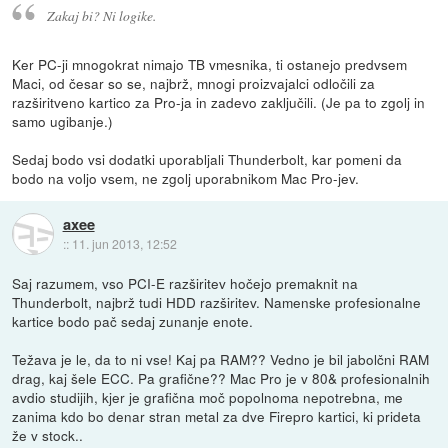
Zakaj bi? Ni logike.
Ker PC-ji mnogokrat nimajo TB vmesnika, ti ostanejo predvsem
Maci, od česar so se, najbrž, mnogi proizvajalci odločili za
razširitveno kartico za Pro-ja in zadevo zaključili. (Je pa to zgolj in
samo ugibanje.)
Sedaj bodo vsi dodatki uporabljali Thunderbolt, kar pomeni da
bodo na voljo vsem, ne zgolj uporabnikom Mac Pro-jev.
axee
::
11. jun 2013, 12:52
Saj razumem, vso PCI-E razširitev hočejo premaknit na
Thunderbolt, najbrž tudi HDD razširitev. Namenske profesionalne
kartice bodo pač sedaj zunanje enote.
Težava je le, da to ni vse! Kaj pa RAM?? Vedno je bil jabolčni RAM
drag, kaj šele ECC. Pa grafične?? Mac Pro je v 80& profesionalnih
avdio studijih, kjer je grafična moč popolnoma nepotrebna, me
zanima kdo bo denar stran metal za dve Firepro kartici, ki prideta
že v stock..