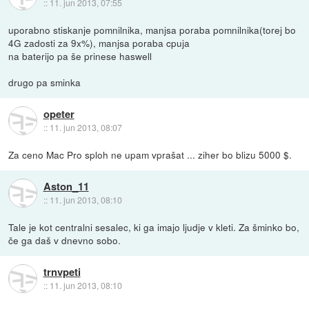
::
11. jun 2013, 07:55
uporabno stiskanje pomnilnika, manjsa poraba pomnilnika(torej bo
4G zadosti za 9x%), manjsa poraba cpuja
na baterijo pa še prinese haswell
drugo pa sminka
opeter
::
11. jun 2013, 08:07
Za ceno Mac Pro sploh ne upam vprašat ... ziher bo blizu 5000 $.
Aston_11
::
11. jun 2013, 08:10
Tale je kot centralni sesalec, ki ga imajo ljudje v kleti. Za šminko bo,
če ga daš v dnevno sobo.
trnvpeti
::
11. jun 2013, 08:10