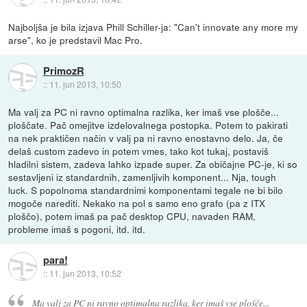
Najboljša je bila izjava Phill Schiller-ja: "Can't innovate any more my
arse", ko je predstavil Mac Pro.
PrimozR
::
11. jun 2013, 10:50
Ma valj za PC ni ravno optimalna razlika, ker imaš vse plošče...
ploščate. Pač omejitve izdelovalnega postopka. Potem to pakirati
na nek praktičen način v valj pa ni ravno enostavno delo. Ja, če
delaš custom zadevo in potem vmes, tako kot tukaj, postaviš
hladilni sistem, zadeva lahko izpade super. Za običajne PC-je, ki so
sestavljeni iz standardnih, zamenljivih komponent... Nja, tough
luck. S popolnoma standardnimi komponentami tegale ne bi bilo
mogoče narediti. Nekako na pol s samo eno grafo (pa z ITX
ploščo), potem imaš pa pač desktop CPU, navaden RAM,
probleme imaš s pogoni, itd. itd.
para!
::
11. jun 2013, 10:52
Ma valj za PC ni ravno optimalna razlika, ker imaš vse plošče...