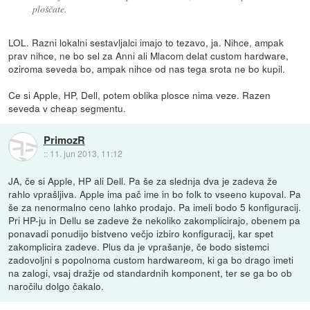
ploščate.
LOL. Razni lokalni sestavljalci imajo to tezavo, ja. Nihce, ampak
prav nihce, ne bo sel za Anni ali Mlacom delat custom hardware,
oziroma seveda bo, ampak nihce od nas tega srota ne bo kupil.
Ce si Apple, HP, Dell, potem oblika plosce nima veze. Razen
seveda v cheap segmentu.
PrimozR
::
11. jun 2013, 11:12
JA, če si Apple, HP ali Dell. Pa še za slednja dva je zadeva že
rahlo vprašljiva. Apple ima pač ime in bo folk to vseeno kupoval. Pa
še za nenormalno ceno lahko prodajo. Pa imeli bodo 5 konfiguracij.
Pri HP-ju in Dellu se zadeve že nekoliko zakomplicirajo, obenem pa
ponavadi ponudijo bistveno večjo izbiro konfiguracij, kar spet
zakomplicira zadeve. Plus da je vprašanje, če bodo sistemci
zadovoljni s popolnoma custom hardwareom, ki ga bo drago imeti
na zalogi, vsaj dražje od standardnih komponent, ter se ga bo ob
naročilu dolgo čakalo.