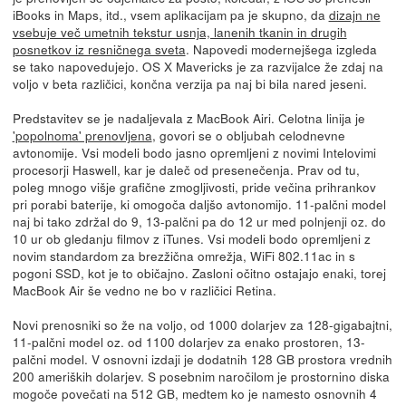
iBooks in Maps, itd., vsem aplikacijam pa je skupno, da
dizajn ne
vsebuje več umetnih tekstur usnja, lanenih tkanin in drugih
posnetkov iz resničnega sveta
. Napovedi modernejšega izgleda
se tako napovedujejo. OS X Mavericks je za razvijalce že zdaj na
voljo v beta različici, končna verzija pa naj bi bila nared jeseni.
Predstavitev se je nadaljevala z MacBook Airi. Celotna linija je
'popolnoma' prenovljena
, govori se o obljubah celodnevne
avtonomije. Vsi modeli bodo jasno opremljeni z novimi Intelovimi
procesorji Haswell, kar je daleč od presenečenja. Prav od tu,
poleg mnogo višje grafične zmogljivosti, pride večina prihrankov
pri porabi baterije, ki omogoča daljšo avtonomijo. 11-palčni model
naj bi tako zdržal do 9, 13-palčni pa do 12 ur med polnjenji oz. do
10 ur ob gledanju filmov z iTunes. Vsi modeli bodo opremljeni z
novim standardom za brezžična omrežja, WiFi 802.11ac in s
pogoni SSD, kot je to običajno. Zasloni očitno ostajajo enaki, torej
MacBook Air še vedno ne bo v različici Retina.
Novi prenosniki so že na voljo, od 1000 dolarjev za 128-gigabajtni,
11-palčni model oz. od 1100 dolarjev za enako prostoren, 13-
palčni model. V osnovni izdaji je dodatnih 128 GB prostora vrednih
200 ameriških dolarjev. S posebnim naročilom je prostornino diska
mogoče povečati na 512 GB, medtem ko je namesto osnovnih 4