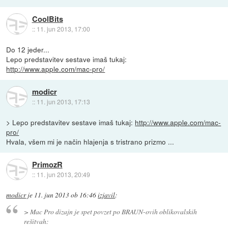
CoolBits
::
11. jun 2013, 17:00
Do 12 jeder...
Lepo predstavitev sestave imaš tukaj:
http://www.apple.com/mac-pro/
modicr
::
11. jun 2013, 17:13
> Lepo predstavitev sestave imaš tukaj:
http://www.apple.com/mac-
pro/
Hvala, všem mi je način hlajenja s tristrano prizmo ...
PrimozR
::
11. jun 2013, 20:49
modicr
je
11. jun 2013 ob 16:46
izjavil
:
> Mac Pro dizajn je spet povzet po BRAUN-ovih oblikovalskih
rešitvah: