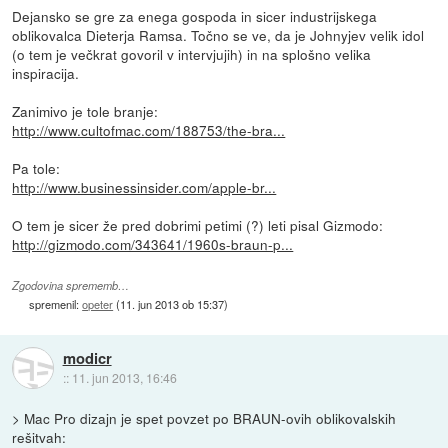
Dejansko se gre za enega gospoda in sicer industrijskega
oblikovalca Dieterja Ramsa. Točno se ve, da je Johnyjev velik idol
(o tem je večkrat govoril v intervjujih) in na splošno velika
inspiracija.
Zanimivo je tole branje:
http://www.cultofmac.com/188753/the-bra...
Pa tole:
http://www.businessinsider.com/apple-br...
O tem je sicer že pred dobrimi petimi (?) leti pisal Gizmodo:
http://gizmodo.com/343641/1960s-braun-p...
Zgodovina sprememb…
spremenil:
opeter
(
11. jun 2013 ob 15:37
)
modicr
::
11. jun 2013, 16:46
> Mac Pro dizajn je spet povzet po BRAUN-ovih oblikovalskih
rešitvah: