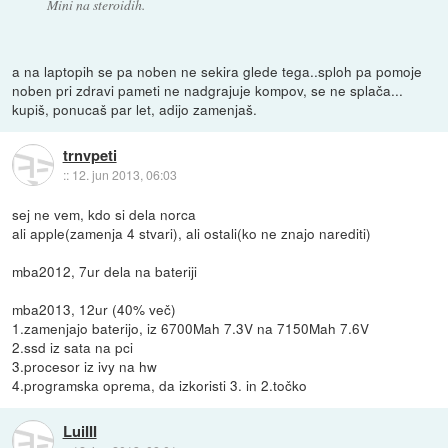
Mini na steroidih.
a na laptopih se pa noben ne sekira glede tega..sploh pa pomoje
noben pri zdravi pameti ne nadgrajuje kompov, se ne splača...
kupiš, ponucaš par let, adijo zamenjaš.
trnvpeti
::
12. jun 2013, 06:03
sej ne vem, kdo si dela norca
ali apple(zamenja 4 stvari), ali ostali(ko ne znajo narediti)
mba2012, 7ur dela na bateriji
mba2013, 12ur (40% več)
1.zamenjajo baterijo, iz 6700Mah 7.3V na 7150Mah 7.6V
2.ssd iz sata na pci
3.procesor iz ivy na hw
4.programska oprema, da izkoristi 3. in 2.točko
LuiIII