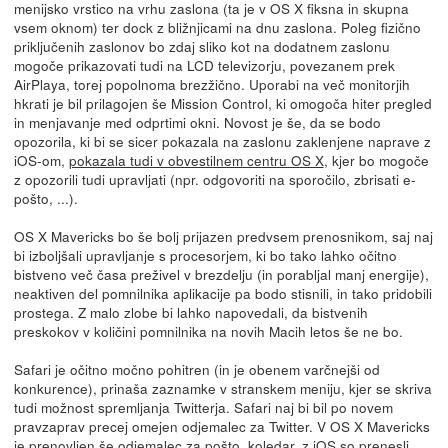
menijsko vrstico na vrhu zaslona (ta je v OS X fiksna in skupna
vsem oknom) ter dock z bližnjicami na dnu zaslona. Poleg fizično
priključenih zaslonov bo zdaj sliko kot na dodatnem zaslonu
mogoče prikazovati tudi na LCD televizorju, povezanem prek
AirPlaya, torej popolnoma brezžično. Uporabi na več monitorjih
hkrati je bil prilagojen še Mission Control, ki omogoča hiter pregled
in menjavanje med odprtimi okni. Novost je še, da se bodo
opozorila, ki bi se sicer pokazala na zaslonu zaklenjene naprave z
iOS-om,
pokazala tudi v obvestilnem centru OS X
, kjer bo mogoče
z opozorili tudi upravljati (npr. odgovoriti na sporočilo, zbrisati e-
pošto, ...).
OS X Mavericks bo še bolj prijazen predvsem prenosnikom, saj naj
bi izboljšali upravljanje s procesorjem, ki bo tako lahko očitno
bistveno več časa preživel v brezdelju (in porabljal manj energije),
neaktiven del pomnilnika aplikacije pa bodo stisnili, in tako pridobili
prostega. Z malo zlobe bi lahko napovedali, da bistvenih
preskokov v količini pomnilnika na novih Macih letos še ne bo.
Safari je očitno močno pohitren (in je obenem varčnejši od
konkurence), prinaša zaznamke v stranskem meniju, kjer se skriva
tudi možnost spremljanja Twitterja. Safari naj bi bil po novem
pravzaprav precej omejen odjemalec za Twitter. V OS X Mavericks
je prenovljen še odjemalec za pošto, koledar, z iOS so prenesli