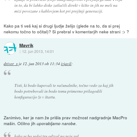
in to, da bi lahko diske zatlačili direkt v kišto in jih ne meli na
mizi povezane s kablovjem kot pri prejšnji generaciji.
Kako pa ti veš kaj si drugi ljudje želijo (glede na to, da si prej
nekomu točno to očital)? Si prebral v komentarjih neke strani :> ?
Mavrik
::
12. jun 2013, 14:01
driver_x
je
12. jun 2013 ob 11:34
izjavil
:
Tisti, ki bodo kupovali te računalnike, točno vedo za kaj jih
bodo potrebovali in bodo temu primerno prilagodili
konfiguracijo že v štartu.
Zanimivo, ker je nam že prišla prav možnost nadgradnje MacPro
mašin. Očitno jih
.
uporabljamo narobe
kako se bo sedaj trg odzval na pcie ssd