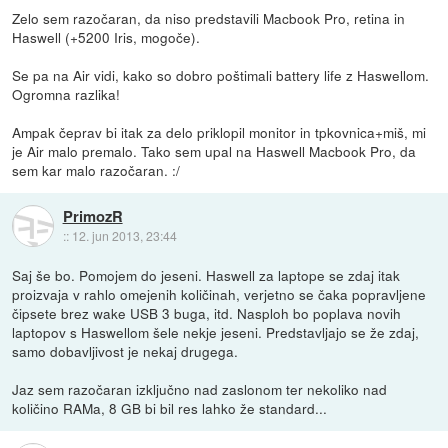
Zelo sem razočaran, da niso predstavili Macbook Pro, retina in
Haswell (+5200 Iris, mogoče).
Se pa na Air vidi, kako so dobro poštimali battery life z Haswellom.
Ogromna razlika!
Ampak čeprav bi itak za delo priklopil monitor in tpkovnica+miš, mi
je Air malo premalo. Tako sem upal na Haswell Macbook Pro, da
sem kar malo razočaran. :/
PrimozR
::
12. jun 2013, 23:44
Saj še bo. Pomojem do jeseni. Haswell za laptope se zdaj itak
proizvaja v rahlo omejenih količinah, verjetno se čaka popravljene
čipsete brez wake USB 3 buga, itd. Nasploh bo poplava novih
laptopov s Haswellom šele nekje jeseni. Predstavljajo se že zdaj,
samo dobavljivost je nekaj drugega.
Jaz sem razočaran izključno nad zaslonom ter nekoliko nad
količino RAMa, 8 GB bi bil res lahko že standard...