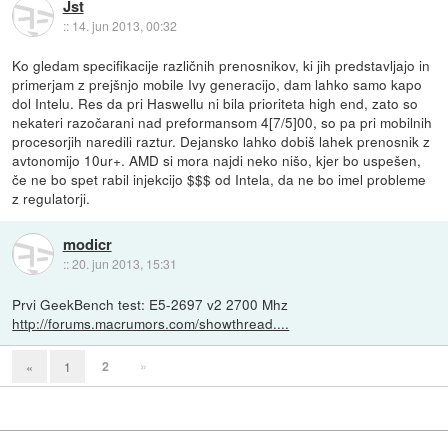
Jst
::
14. jun 2013, 00:32
Ko gledam specifikacije različnih prenosnikov, ki jih predstavljajo in
primerjam z prejšnjo mobile Ivy generacijo, dam lahko samo kapo
dol Intelu. Res da pri Haswellu ni bila prioriteta high end, zato so
nekateri razočarani nad preformansom 4[7/5]00, so pa pri mobilnih
procesorjih naredili raztur. Dejansko lahko dobiš lahek prenosnik z
avtonomijo 10ur+. AMD si mora najdi neko nišo, kjer bo uspešen,
če ne bo spet rabil injekcijo $$$ od Intela, da ne bo imel probleme
z regulatorji.
modicr
::
20. jun 2013, 15:31
Prvi GeekBench test: E5-2697 v2 2700 Mhz
http://forums.macrumors.com/showthread....
2
»
«
1