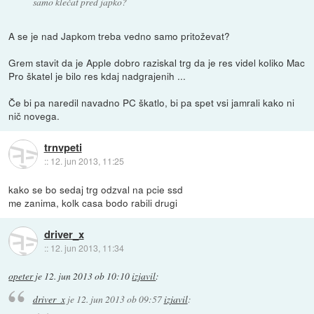
samo klečat pred japko?
A se je nad Japkom treba vedno samo pritoževat?
Grem stavit da je Apple dobro raziskal trg da je res videl koliko Mac
Pro škatel je bilo res kdaj nadgrajenih ...
Če bi pa naredil navadno PC škatlo, bi pa spet vsi jamrali kako ni
nič novega.
trnvpeti
::
12. jun 2013, 11:25
kako se bo sedaj trg odzval na pcie ssd
me zanima, kolk casa bodo rabili drugi
driver_x
::
12. jun 2013, 11:34
opeter
je
12. jun 2013 ob 10:10
izjavil
:
driver_x
je
12. jun 2013 ob 09:57
izjavil
: