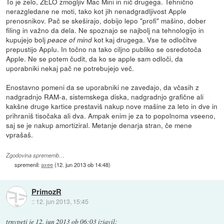
To je zelo, ZELO zmogljiv Mac Mini in nič drugega. Tehnično
nerazgledane ne moti, tako kot jih nenadgradljivost Apple
prenosnikov. Pač se skeširajo, dobijo lepo "profi" mašino, dober
filing in važno da dela. Ne spoznajo se najbolj na tehnologijo in
kupujejo bolj
kot kaj drugega. Vse te odločitve
peace of mind
prepustijo Applu. In točno na tako ciljno publiko se osredotoča
Apple. Ne se potem čudit, da ko se apple sam odloči, da
uporabniki nekaj pač ne potrebujejo več.
Enostavno pomeni da se uporabniki ne zavedajo, da včasih z
nadgradnjo RAM-a, sistemskega diska, nadgradnjo grafične ali
kakšne druge kartice prestaviš nakup nove mašine za leto in dve in
prihraniš tisočaka ali dva. Ampak enim je za to popolnoma vseeno,
saj se je nakup amortiziral. Metanje denarja stran, če mene
vprašaš.
Zgodovina sprememb…
spremenil:
axee
(
12. jun 2013 ob 14:48
)
PrimozR
::
12. jun 2013, 15:45
trnvpeti
je
12. jun 2013 ob 06:03
izjavil
: