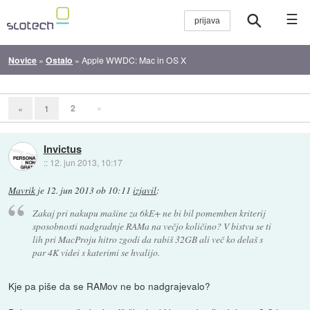
☰
Novice
»
Ostalo
»
Apple WWDC: Mac in OS X
2
»
«
1
Invictus
::
12. jun 2013, 10:17
Mavrik
je
12. jun 2013 ob 10:11
izjavil
:
Zakaj pri nakupu mašine za 6kE+ ne bi bil pomemben kriterij
sposobnosti nadgradnje RAMa na večjo količino? V bistvu se ti
lih pri MacProju hitro zgodi da rabiš 32GB ali več ko delaš s
par 4K videi s katerimi se hvalijo.
Kje pa piše da se RAMov ne bo nadgrajevalo?