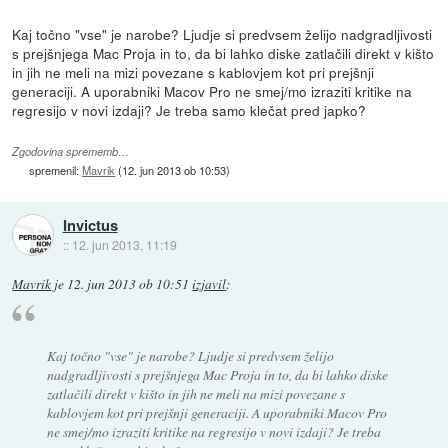
Kaj točno "vse" je narobe? Ljudje si predvsem želijo nadgradljivosti
s prejšnjega Mac Proja in to, da bi lahko diske zatlačili direkt v kišto
in jih ne meli na mizi povezane s kablovjem kot pri prejšnji
generaciji. A uporabniki Macov Pro ne smej/mo izraziti kritike na
regresijo v novi izdaji? Je treba samo klečat pred japko?
Zgodovina sprememb…
spremenil:
Mavrik
(
12. jun 2013 ob 10:53
)
Invictus
::
12. jun 2013, 11:19
Mavrik
je
12. jun 2013 ob 10:51
izjavil
:
Kaj točno "vse" je narobe? Ljudje si predvsem želijo
nadgradljivosti s prejšnjega Mac Proja in to, da bi lahko diske
zatlačili direkt v kišto in jih ne meli na mizi povezane s
kablovjem kot pri prejšnji generaciji. A uporabniki Macov Pro
ne smej/mo izraziti kritike na regresijo v novi izdaji? Je treba