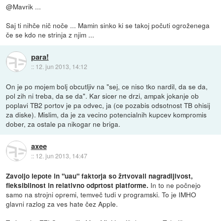
@Mavrik ...
Saj ti nihče nič noče ... Mamin sinko ki se takoj počuti ogroženega
če se kdo ne strinja z njim ...
para!
::
12. jun 2013, 14:12
On je po mojem bolj obcutljiv na "sej, ce niso tko nardil, da se da,
pol zih ni treba, da se da". Kar sicer ne drzi, ampak jokanje ob
poplavi TB2 portov je pa odvec, ja (ce pozabis odsotnost TB ohisij
za diske). Mislim, da je za vecino potencialnih kupcev kompromis
dober, za ostale pa nikogar ne briga.
axee
::
12. jun 2013, 14:47
Zavoljo lepote in "uau" faktorja so žrtvovali nagradljivost,
In to ne počnejo
fleksibilnost in relativno odprtost platforme.
samo na strojni opremi, temveč tudi v programski. To je IMHO
glavni razlog za ves hate čez Apple.