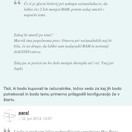
Če ti je glavni kriterij pri nakupu računalnika to, da
lahko čez 2 leti menjaš RAM, potem sedaj smetiš v
napačni temi.
Zakaj bi smetil po temi?
Mavrik ima popolnoma prav. Osnova pri računalnikih naj bi
bila, če ne drugo, da lahko sam nadgradiš RAM in notranji
disk/SSD/vateva.
Zdaj pa se počasi ne bo dalo menjat skorajda nič več. Vsaj pri
Japki.
Tisti, ki bodo kupovali te računalnike, točno vedo za kaj jih bodo
potrebovali in bodo temu primerno prilagodili konfiguracijo že v
štartu.
para!
::
12. jun 2013, 13:57
Ljudje si predvsem želijo nadgradljivosti s prejšnjega Mac Proja