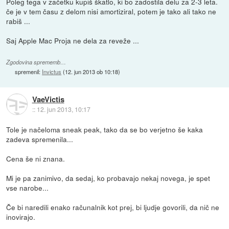
Poleg tega v začetku kupiš škatlo, ki bo zadostila delu za 2-3 leta.
če je v tem času z delom nisi amortiziral, potem je tako ali tako ne
rabiš ...
Saj Apple Mac Proja ne dela za reveže ...
Zgodovina sprememb…
spremenil:
Invictus
(
12. jun 2013 ob 10:18
)
VaeVictis
::
12. jun 2013, 10:17
Tole je načeloma sneak peak, tako da se bo verjetno še kaka
zadeva spremenila...
Cena še ni znana.
Mi je pa zanimivo, da sedaj, ko probavajo nekaj novega, je spet
vse narobe...
Če bi naredili enako računalnik kot prej, bi ljudje govorili, da nič ne
inovirajo.