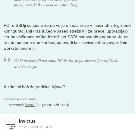
me zanima, kolk casa bodo rabili drugi
PCI-e SSDji so jasno že na voljo en čas in se v mašinah s high-end
konfiguracijami (razni Xeon-based strežniki) že precej uporabljajo
ker so večinoma veliko hitrejši od SATA osnovanih pogonov. Je pa
res da so cene ene kartice ponavadi kar ekvivalentne povprečnim
workstationom :)
Če bi pa naredil navadno PC škatlo, bi pa spet vsi jamrali kako
ni nič novega.
A zdaj mi boš še podtikal izjave?
Zgodovina sprememb…
spremenil:
Mavrik
(
12. jun 2013 ob 14:04
)
Invictus
::
12. jun 2013, 14:10