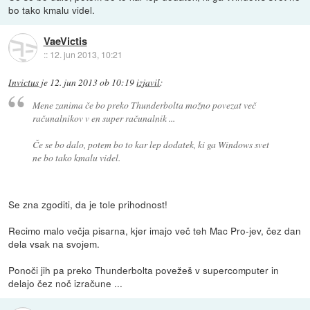
bo tako kmalu videl.
VaeVictis
::
12. jun 2013, 10:21
Invictus
je
12. jun 2013 ob 10:19
izjavil
:
Mene zanima če bo preko Thunderbolta možno povezat več
računalnikov v en super računalnik ...
Če se bo dalo, potem bo to kar lep dodatek, ki ga Windows svet
ne bo tako kmalu videl.
Se zna zgoditi, da je tole prihodnost!
Recimo malo večja pisarna, kjer imajo več teh Mac Pro-jev, čez dan
dela vsak na svojem.
Ponoči jih pa preko Thunderbolta povežeš v supercomputer in
delajo čez noč izračune ...