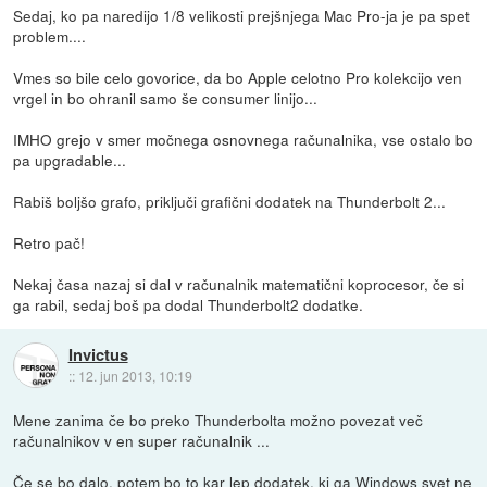
Sedaj, ko pa naredijo 1/8 velikosti prejšnjega Mac Pro-ja je pa spet
problem....
Vmes so bile celo govorice, da bo Apple celotno Pro kolekcijo ven
vrgel in bo ohranil samo še consumer linijo...
IMHO grejo v smer močnega osnovnega računalnika, vse ostalo bo
pa upgradable...
Rabiš boljšo grafo, priključi grafični dodatek na Thunderbolt 2...
Retro pač!
Nekaj časa nazaj si dal v računalnik matematični koprocesor, če si
ga rabil, sedaj boš pa dodal Thunderbolt2 dodatke.
Invictus
::
12. jun 2013, 10:19
Mene zanima če bo preko Thunderbolta možno povezat več
računalnikov v en super računalnik ...
Če se bo dalo, potem bo to kar lep dodatek, ki ga Windows svet ne