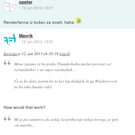
opeter
::
12. jun 2013, 10:21
Renderfarma iz košev za smeti, haha
Mavrik
::
12. jun 2013, 10:51
Invictus
je
12. jun 2013 ob 10:19
izjavil
:
Mene zanima če bo preko Thunderbolta možno povezat več
računalnikov v en super računalnik ...
Če se bo dalo, potem bo to kar lep dodatek, ki ga Windows svet
ne bo tako kmalu videl.
How would that work?
Mi je pa zanimivo, da sedaj, ko probavajo nekaj novega, je spet
vse narobe...