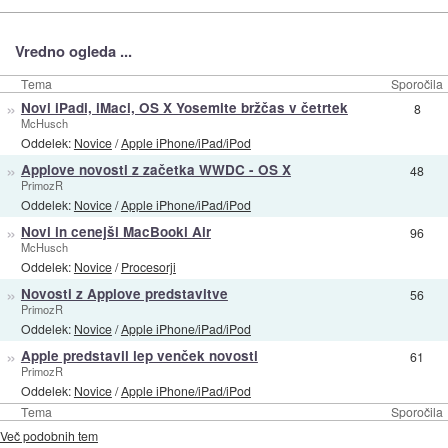
Vredno ogleda ...
Tema
Sporočila
»
Novi iPadi, iMaci, OS X Yosemite bržčas v četrtek
8
McHusch
Oddelek:
Novice
/
Apple iPhone/iPad/iPod
»
Applove novosti z začetka WWDC - OS X
48
PrimozR
Oddelek:
Novice
/
Apple iPhone/iPad/iPod
»
Novi in cenejši MacBooki Air
96
McHusch
Oddelek:
Novice
/
Procesorji
»
Novosti z Applove predstavitve
56
PrimozR
Oddelek:
Novice
/
Apple iPhone/iPad/iPod
»
Apple predstavil lep venček novosti
61
PrimozR
Oddelek:
Novice
/
Apple iPhone/iPad/iPod
Tema
Sporočila
Več podobnih tem