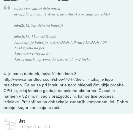
sej ne vem, kdo si dela norca
ali apple(zamenja 4 stvari), ali ostali(ko ne znajo narediti)
mba2012, 7ur dela na bateriji
mba2013, 12ur (40% več)
1.zamenjajo baterijo, iz 6700Mah 7.3V na 7150Mah 7.6V
2.ssd iz sata na pci
3.procesor iz ivy na hw
4.programska oprema, da izkoristi 3. in 2.točko
4. je samo dodatek, največji del doda 3.
http://www.anandtech.com/show/7047/the-...
- tukaj je lepo
razloženo. Če so se pri Intelu prje noro oklepali čim nižje proabe
CPU-ja, zdaj končno gledajo na celotno platformo. Čipset je
narjeen v 32 nm, ni več v prazgodovini, kar se tiče procesa
izdelave. Pritisnili so na dobavitelje zunanjih komponent, itd. Dobro
branje, kogar zanimajo te reči.
Jst
::
12. jun 2013, 23:12