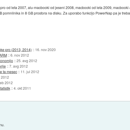
ro od leta 2007, alu-macbooki od jeseni 2008, macbooki od leta 2009, macbooki ai
B pomnilnika in 8 GB prostora na disku. Za uporabo funkcijo PowerNap pa je treba 
oke pro (2013, 2014)
::
16. nov 2020
a ARM
::
6. nov 2012
vtonomijo
::
25. avg 2012
rije
::
7. avg 2012
še ta mesec
::
11. jul 2012
n 2012
feb 2012
atistik
::
4. okt 2011
nu.