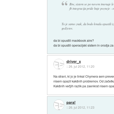
Btw, sistem se po novem imenuje le 
fb integracija pride baje pozneje - o
To je samo znak, da bodo kmalu opustili i
gedžetov.
da bi opustili mackbook aire?
da bi opustili operacijski sistem in orodja 
driver_x
::
26. jul 2012, 11:20
Na strani, ki jo je linkal Chymera sem prever
nisem opazil kakšnih problemov. Od začetka 
Kakšnih večjih razlik pa zaenkrat nisem opaz
para!
::
26. jul 2012, 11:23