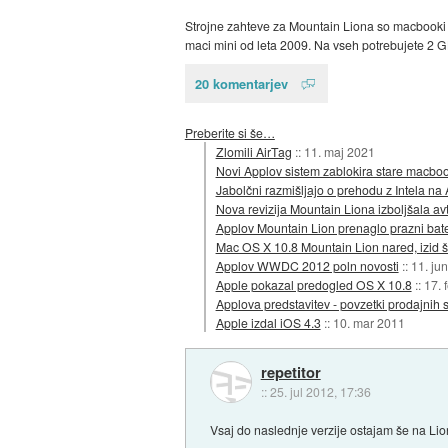
Strojne zahteve za Mountain Liona so macbooki p
maci mini od leta 2009. Na vseh potrebujete 2 G
20 komentarjev
Preberite si še…
Zlomili AirTag
::
11. maj 2021
Novi Applov sistem zablokira stare macbo
Jabolčni razmišljajo o prehodu z Intela n
Nova revizija Mountain Liona izboljšala a
Applov Mountain Lion prenaglo prazni bate
Mac OS X 10.8 Mountain Lion nared, izid 
Applov WWDC 2012 poln novosti
::
11. ju
Apple pokazal predogled OS X 10.8
::
17. 
Applova predstavitev - povzetki prodajnih st
Apple izdal iOS 4.3
::
10. mar 2011
repetitor
::
25. jul 2012, 17:36
Vsaj do naslednje verzije ostajam še na Lio