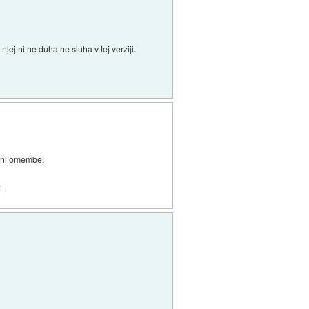
jej ni ne duha ne sluha v tej verziji.
h ni omembe.
e