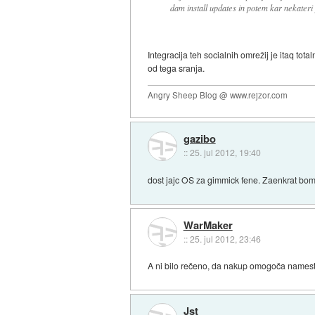
dam install updates in potem kar nekateri 
Integracija teh socialnih omrežij je itaq to
od tega sranja.
Angry Sheep Blog @ www.rejzor.com
gazibo
::
25. jul 2012, 19:40
dost jajc OS za gimmick fene. Zaenkrat bom
WarMaker
::
25. jul 2012, 23:46
A ni bilo rečeno, da nakup omogoča namest
Jst