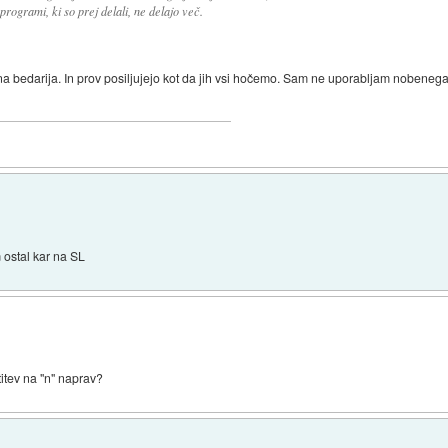
programi, ki so prej delali, ne delajo več.
talna bedarija. In prov posiljujejo kot da jih vsi hočemo. Sam ne uporabljam nobene
 ostal kar na SL
itev na "n" naprav?