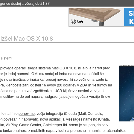
 umetne inteligence
::
včeraj ob 21:23
»
Izšel Mac OS X 10.8
 sistemi
Applovega operacijskega sistema Mac OS X 10.8, ki
je bila nared pred
dor je tedaj namestil GM, mu sedaj ni treba na novo nameščati še
uje nova inačica, prinaša kar precej novosti, ki so večinoma vzete iz
ora
, kjer boste zanj odšteli 16 evrov (20 dolarjev v ZDA in 14 funtov na
aj časa ne ponuja več zgoščenk ali USB-ključev z novimi verzijami
mestitev na do pet naprav, nadgradnja pa je mogoča z verzije Snow
ji le na hitro
ponovimo
: večja integracija iClouda (Mail, Contacts,
h povezanih napravah), nova aplikacija Messages namesto iChata,
oka, AirPlay, Game Center, Gatekeeper itd. Vsem je skupno, da se v
ve funkcionalnosti z mobilnih naprav tudi na prenosne in namizne računalnike.