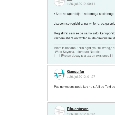
::
26. jul 2012, 00:11
>Sam ne uporabljam nobenega socialnega o
Jaz sem se registriral na twitterju, pa ga spl
Registriral sem se pa samo zato, ker uporab
kliknem share on twitter, mi da direktni link
Islam is not about "I'm right, you're wrong," b
-Wole Soyinka, Literature Nobelist
|-|-|-|-|Proton decay is a tax on existence.|-|-|-
Gandalfar
::
26. jul 2012, 01:27
Pac ne vneses podatkov notr. A ti bo Text ed
Rhuantavan
::
26. jul 2012, 07:45