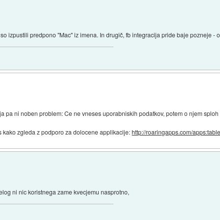
 izpustili predpono "Mac" iz imena. In drugič, fb integracija pride baje pozneje - o n
itterja pa ni noben problem: Ce ne vneses uporabniskih podatkov, potem o njem splo
as kako zgleda z podporo za dolocene applikacije:
http://roaringapps.com/apps:tabl
elog ni nic koristnega zame kvecjemu nasprotno,