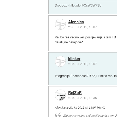
Dropbox - http://db.tt/QsWCWPSg
Alencica
::
25. jul 2012, 18:07
Kaj bo res vedno več posiljevanja s tem FB 
delali, ne delajo več.
klinker
::
25. jul 2012, 18:07
Integracija Facebooka?!!! Koji k mi to rabi 
RejZoR
::
25. jul 2012, 18:35
Alencica
je
25. jul 2012 ob 18:07
izjavil
:
Kaj bo res vedno več posiljevanja s tem 