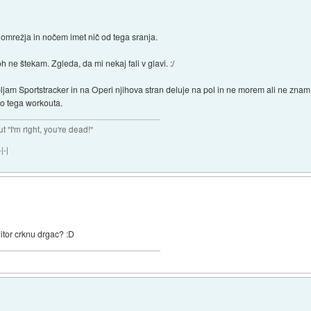
mrežja in nočem imet nič od tega sranja.
oh ne štekam. Zgleda, da mi nekaj fali v glavi. :/
ljam Sportstracker in na Operi njihova stran deluje na pol in ne morem ali ne znam
 do tega workouta.
ut "I'm right, you're dead!"
|-|
itor crknu drgac? :D