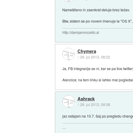
Nameščeno in zaenkrat deluje brez težav.
Btw, sistem se po novem imenuje le "OS X", so
http://damjanmozetic.si
Chymera
::
26. jul 2012, 08:22
Ja, FB integracije se ni, kar se pa tice tw
Alencica: na tem linku si lahko mal pogled
Ashrack
::
26. jul 2012, 08:38
jaz ostajam na 10.7. Saj po pregledu chang
....