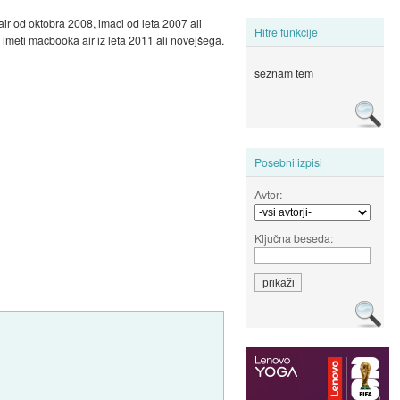
r od oktobra 2008, imaci od leta 2007 ali
Hitre funkcije
imeti macbooka air iz leta 2011 ali novejšega.
seznam tem
Posebni izpisi
Avtor:
Ključna beseda: