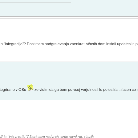
in "integracijo"? Dost mam nadgrajevanja zaenkrat, včasih dam install updates in po
integrirano v OSu
ze vidim da ga bom po vsej verjetnosti le potestiral...razen ce
FB in "integracijo"? Dost mam nadgrajevanja zaenkrat, včasih