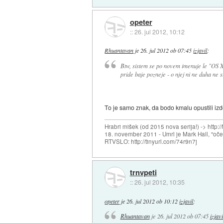
opeter
::
26. jul 2012, 10:12
Rhuantavan
je
26. jul 2012 ob 07:45
izjavil
:
Btw, sistem se po novem imenuje le "OS X",
pride baje pozneje - o njej ni ne duha ne sl
To je samo znak, da bodo kmalu opustili izd
Hrabri mišek (od 2015 nova serija!) -> http:/
18. november 2011 - Umrl je Mark Hall, "oč
RTVSLO: http://tinyurl.com/74r9n7j
trnvpeti
::
26. jul 2012, 10:35
opeter
je
26. jul 2012 ob 10:12
izjavil
:
Rhuantavan
je
26. jul 2012 ob 07:45
izjavi