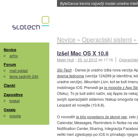
Spletne strani začele streči oglase za agente
Novice
»
Operacijski sistemi
Novice
Izšel Mac OS X 10.8
arhiv
Matej Huš
::
25. jul 2012
ob 17:16
Operacijski
Forum
Slo-Tech
- Danes je uradno izšla nova verzija 
mali oglasi
dvema tednoma
(verzija 12A269 je identična; k
teme zadnjih 24h
uradne verzije).
Mountain Lion
, kot se tudi imen
Članki
mobilnega iOS. Prenesti ga
je mogoče z App St
Otoku). To je tudi edini način, saj Apple že nek
Zaposlitve
svojih operacijskih sistemov. Nakup omogoča na
brskaj
Leopard ali novejše (10.6.8).
Ostalo
pravila
O novostih
je bilo povedano že skoraj vse
, zato 
Calendar, Messages, Reminders in Notes na vse
Notification Center, Sharing, integracija Facebo
veliki meri zgledujejo po iOS in prinašajo njego