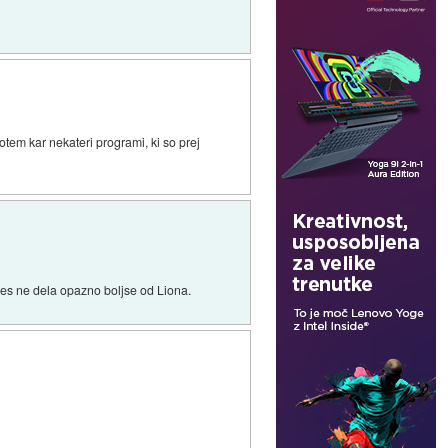
tem kar nekateri programi, ki so prej
 res ne dela opazno boljse od Liona.