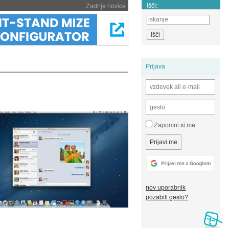
Išči:
Zadnje novice
Prijava
Zapomni si me
nov uporabnik
pozabili geslo?