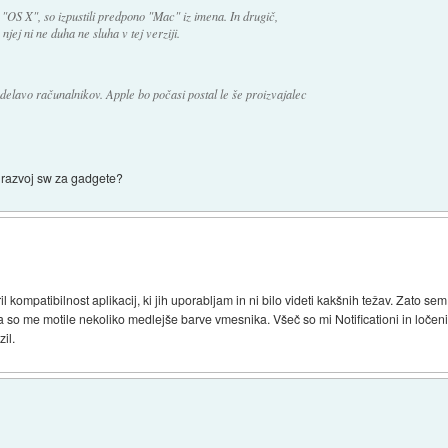
"OS X", so izpustili predpono "Mac" iz imena. In drugič,
 njej ni ne duha ne sluha v tej verziji.
zdelavo računalnikov. Apple bo počasi postal le še proizvajalec
za razvoj sw za gadgete?
il kompatibilnost aplikacij, ki jih uporabljam in ni bilo videti kakšnih težav. Zato s
so me motile nekoliko medlejše barve vmesnika. Všeč so mi Notificationi in ločeni
il.