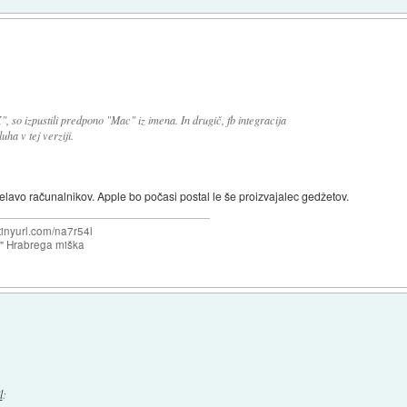
 so izpustili predpono "Mac" iz imena. In drugič, fb integracija
uha v tej verziji.
elavo računalnikov. Apple bo počasi postal le še proizvajalec gedžetov.
/tinyurl.com/na7r54l
e" Hrabrega miška
l
: