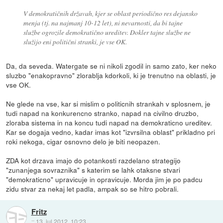
V demokratičnih državah, kjer se oblast periodično res dejansko
menja (tj. na najmanj 10-12 let), ni nevarnosti, da bi tajne
službe ogrozile demokratično ureditev. Dokler tajne službe ne
služijo eni politični stranki, je vse OK.
Da, da seveda. Watergate se ni nikoli zgodil in samo zato, ker neko
sluzbo "enakopravno" zlorablja kdorkoli, ki je trenutno na oblasti, je
vse OK.
Ne glede na vse, kar si mislim o politicnih strankah v splosnem, je
tudi napad na konkurencno stranko, napad na civilno druzbo,
zloraba sistema in na koncu tudi napad na demokraticno ureditev.
Kar se dogaja vedno, kadar imas kot "izvrsilna oblast" prikladno pri
roki nekoga, cigar osnovno delo je biti neopazen.
ZDA kot drzava imajo do potankosti razdelano strategijo
"zunanjega sovraznika" s katerim se lahk otaksne stvari
"demokraticno" upravicuje in opravicuje. Morda jim je po padcu
zidu stvar za nekaj let padla, ampak so se hitro pobrali.
Fritz
::
13. jul 2012, 10:23