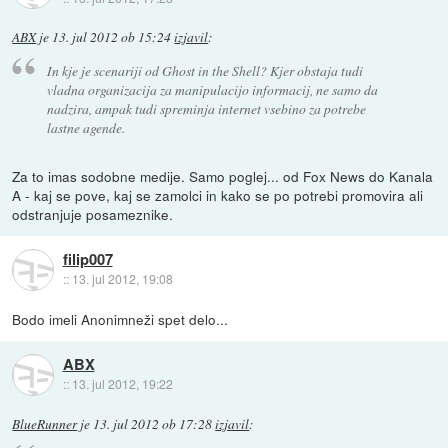
ABX
je
13. jul 2012 ob 15:24
izjavil
:
In kje je scenariji od Ghost in the Shell? Kjer obstaja tudi
vladna organizacija za manipulacijo informacij, ne samo da
nadzira, ampak tudi spreminja internet vsebino za potrebe
lastne agende.
Za to imas sodobne medije. Samo poglej... od Fox News do Kanala
A - kaj se pove, kaj se zamolci in kako se po potrebi promovira ali
odstranjuje posameznike.
filip007
::
13. jul 2012, 19:08
Bodo imeli Anonimneži spet delo...
ABX
::
13. jul 2012, 19:22
BlueRunner
je
13. jul 2012 ob 17:28
izjavil
: