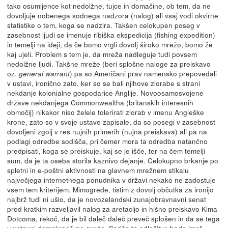
tako osumljence kot nedolžne, tujce in domačine, ob tem, da ne
dovoljuje nobenega sodnega nadzora (nalog) ali vsaj vodi okvirne
statistike o tem, koga se nadzira. Takšen celokupen poseg v
zasebnost ljudi se imenuje ribiška ekspedicija (fishing expedition)
in temelji na ideji, da če bomo vrgli dovolj široko mrežo, bomo že
kaj ujeli. Problem s tem je, da mreža nadleguje tudi povsem
nedolžne ljudi. Takšne mreže (beri splošne naloge za preiskavo
oz.
) pa so Američani prav namensko prepovedali
general warrant
v ustavi, ironično zato, ker so se bali njihove zlorabe s strani
nekdanje kolonialne gospodarice Anglije. Novoosamosvojene
države nekdanjega Commonwealtha (britanskih interesnih
območij) nikakor niso želele tolerirati zlorab v imenu Angleške
krone, zato so v svoje ustave zapisale, da so posegi v zasebnost
dovoljeni zgolj v res nujnih primerih (nujna preiskava) ali pa na
podlagi odredbe sodišča, pri čemer mora ta odredba natančno
predpisati, koga se preiskuje, kaj se je išče, ter na čem temelji
sum, da je ta oseba storila kaznivo dejanje. Celokupno brkanje po
spletni in e-poštni aktivnosti na glavnem mrežnem stikalu
največjega internetnega ponudnika v državi nekako ne zadostuje
vsem tem kriterijem. Mimogrede, tistim z dovolj občutka za ironijo
najbrž tudi ni ušlo, da je novozelandski zunajobravnavni senat
pred kratkim razveljavil nalog za aretacijo in hišno preiskavo Kima
Dotcoma, rekoč, da je bil daleč daleč preveč splošen in da se tega