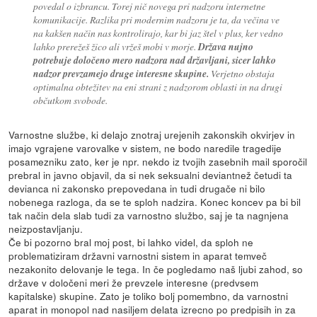
povedal o izbrancu. Torej nič novega pri nadzoru internetne
komunikacije. Razlika pri modernim nadzoru je ta, da večina ve
na kakšen način nas kontrolirajo, kar bi jaz štel v plus, ker vedno
lahko prerežeš žico ali vržeš mobi v morje.
Država nujno
potrebuje določeno mero nadzora nad državljani, sicer lahko
nadzor prevzamejo druge interesne skupine.
Verjetno obstaja
optimalna obtežitev na eni strani z nadzorom oblasti in na drugi
občutkom svobode.
Varnostne službe, ki delajo znotraj urejenih zakonskih okvirjev in
imajo vgrajene varovalke v sistem, ne bodo naredile tragedije
posamezniku zato, ker je npr. nekdo iz tvojih zasebnih mail sporočil
prebral in javno objavil, da si nek seksualni deviantnež četudi ta
devianca ni zakonsko prepovedana in tudi drugače ni bilo
nobenega razloga, da se te sploh nadzira. Konec koncev pa bi bil
tak način dela slab tudi za varnostno službo, saj je ta nagnjena
neizpostavljanju.
Če bi pozorno bral moj post, bi lahko videl, da sploh ne
problematiziram državni varnostni sistem in aparat temveč
nezakonito delovanje le tega. In če pogledamo naš ljubi zahod, so
države v določeni meri že prevzele interesne (predvsem
kapitalske) skupine. Zato je toliko bolj pomembno, da varnostni
aparat in monopol nad nasiljem delata izrecno po predpisih in za