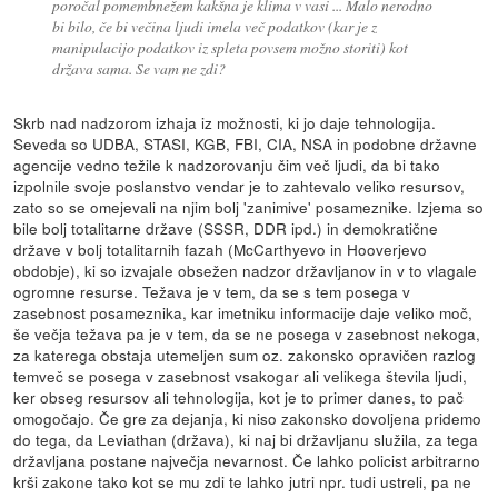
poročal pomembnežem kakšna je klima v vasi ... Malo nerodno
bi bilo, če bi večina ljudi imela več podatkov (kar je z
manipulacijo podatkov iz spleta povsem možno storiti) kot
država sama. Se vam ne zdi?
Skrb nad nadzorom izhaja iz možnosti, ki jo daje tehnologija.
Seveda so UDBA, STASI, KGB, FBI, CIA, NSA in podobne državne
agencije vedno težile k nadzorovanju čim več ljudi, da bi tako
izpolnile svoje poslanstvo vendar je to zahtevalo veliko resursov,
zato so se omejevali na njim bolj 'zanimive' posameznike. Izjema so
bile bolj totalitarne države (SSSR, DDR ipd.) in demokratične
države v bolj totalitarnih fazah (McCarthyevo in Hooverjevo
obdobje), ki so izvajale obsežen nadzor državljanov in v to vlagale
ogromne resurse. Težava je v tem, da se s tem posega v
zasebnost posameznika, kar imetniku informacije daje veliko moč,
še večja težava pa je v tem, da se ne posega v zasebnost nekoga,
za katerega obstaja utemeljen sum oz. zakonsko opravičen razlog
temveč se posega v zasebnost vsakogar ali velikega števila ljudi,
ker obseg resursov ali tehnologija, kot je to primer danes, to pač
omogočajo. Če gre za dejanja, ki niso zakonsko dovoljena pridemo
do tega, da Leviathan (država), ki naj bi državljanu služila, za tega
državljana postane največja nevarnost. Če lahko policist arbitrarno
krši zakone tako kot se mu zdi te lahko jutri npr. tudi ustreli, pa ne