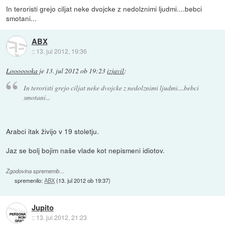
In teroristi grejo ciljat neke dvojcke z nedolznimi ljudmi....bebci
smotani...
ABX
::
13. jul 2012, 19:36
Looooooka
je
13. jul 2012 ob 19:23
izjavil
:
In teroristi grejo ciljat neke dvojcke z nedolznimi ljudmi....bebci
smotani...
Arabci itak živijo v 19 stoletju.
Jaz se bolj bojim naše vlade kot nepismeni idiotov.
Zgodovina sprememb…
spremenilo:
ABX
(
13. jul 2012 ob 19:37
)
Jupito
::
13. jul 2012, 21:23