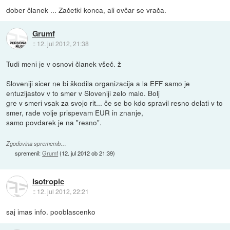
dober članek ... Začetki konca, ali ovčar se vrača.
Grumf
::
12. jul 2012, 21:38
Tudi meni je v osnovi članek všeč. ž
Sloveniji sicer ne bi škodila organizacija a la EFF samo je
entuzijastov v to smer v Sloveniji zelo malo. Bolj
gre v smeri vsak za svojo rit... če se bo kdo spravil resno delati v to
smer, rade volje prispevam EUR in znanje,
samo povdarek je na "resno".
Zgodovina sprememb…
spremenil:
Grumf
(
12. jul 2012 ob 21:39
)
Isotropic
::
12. jul 2012, 22:21
saj imas info. pooblascenko