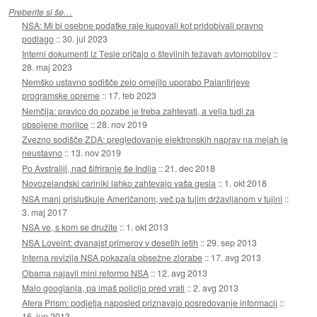
Preberite si še…
NSA: Mi bi osebne podatke raje kupovali kot pridobivali pravno
podlago
::
30. jul 2023
Interni dokumenti iz Tesle pričajo o številnih težavah avtomobilov
::
28. maj 2023
Nemško ustavno sodišče zelo omejilo uporabo Palantirjeve
programske opreme
::
17. feb 2023
Nemčija: pravico do pozabe je treba zahtevati, a velja tudi za
obsojene morilce
::
28. nov 2019
Zvezno sodišče ZDA: pregledovanje elektronskih naprav na mejah je
neustavno
::
13. nov 2019
Po Avstraliji, nad šifriranje še Indija
::
21. dec 2018
Novozelandski cariniki lahko zahtevajo vaša gesla
::
1. okt 2018
NSA manj prisluškuje Američanom, več pa tujim državljanom v tujini
::
3. maj 2017
NSA ve, s kom se družite
::
1. okt 2013
NSA Loveint: dvanajst primerov v desetih letih
::
29. sep 2013
Interna revizija NSA pokazala obsežne zlorabe
::
17. avg 2013
Obama najavil mini reformo NSA
::
12. avg 2013
Malo googlanja, pa imaš policijo pred vrati
::
2. avg 2013
Afera Prism: podjetja naposled priznavajo posredovanje informacij
::
16. jun 2013