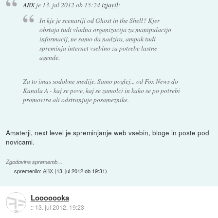
ABX
je
13. jul 2012 ob 15:24
izjavil
:
In kje je scenariji od Ghost in the Shell? Kjer
obstaja tudi vladna organizacija za manipulacijo
informacij, ne samo da nadzira, ampak tudi
spreminja internet vsebino za potrebe lastne
agende.
Za to imas sodobne medije. Samo poglej... od Fox News do
Kanala A - kaj se pove, kaj se zamolci in kako se po potrebi
promovira ali odstranjuje posameznike.
Amaterji, next level je spreminjanje web vsebin, bloge in poste pod
novicami.
Zgodovina sprememb…
spremenilo:
ABX
(
13. jul 2012 ob 19:31
)
Looooooka
::
13. jul 2012, 19:23