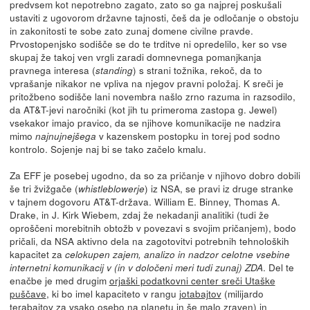
predvsem kot nepotrebno zagato, zato so ga najprej poskušali
ustaviti z ugovorom državne tajnosti, češ da je odločanje o obstoju
in zakonitosti te sobe zato zunaj domene civilne pravde.
Prvostopenjsko sodišče se do te trditve ni opredelilo, ker so vse
skupaj že takoj ven vrgli zaradi domnevnega pomanjkanja
pravnega interesa (
) s strani tožnika, rekoč, da to
standing
vprašanje nikakor ne vpliva na njegov pravni položaj. K sreči je
pritožbeno sodišče lani novembra našlo zrno razuma in razsodilo,
da AT&T-jevi naročniki (kot jih tu primeroma zastopa g. Jewel)
vsekakor imajo pravico, da se njihove komunikacije ne nadzira
mimo
v kazenskem postopku in torej pod sodno
najnujnejšega
kontrolo. Sojenje naj bi se tako začelo kmalu.
Za EFF je posebej ugodno, da so za pričanje v njihovo dobro dobili
še tri žvižgače (
) iz NSA, se pravi iz druge stranke
whistleblowerje
v tajnem dogovoru AT&T-država. William E. Binney, Thomas A.
Drake, in J. Kirk Wiebem, zdaj že nekadanji analitiki (tudi že
oproščeni morebitnih obtožb v povezavi s svojim pričanjem), bodo
pričali, da NSA aktivno dela na zagotovitvi potrebnih tehnoloških
kapacitet za
celokupen zajem, analizo in nadzor celotne vsebine
. Del te
internetni komunikacij v (in v določeni meri tudi zunaj) ZDA
enačbe je med drugim
orjaški podatkovni center sreči Utaške
puščave
, ki bo imel kapaciteto v rangu
jotabajtov
(milijardo
terabajtov za vsako osebo na planetu in še malo zraven) in