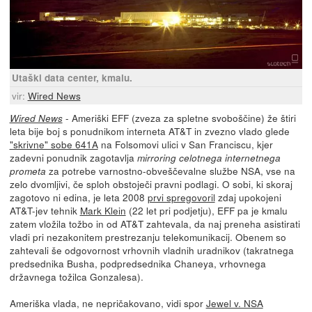
Utaški data center, kmalu.
vir:
Wired News
- Ameriški EFF (zveza za spletne svoboščine) že štiri
Wired News
leta bije boj s ponudnikom interneta AT&T in zvezno vlado glede
"skrivne" sobe 641A
na Folsomovi ulici v San Franciscu, kjer
zadevni ponudnik zagotavlja
mirroring celotnega internetnega
za potrebe varnostno-obveščevalne službe NSA, vse na
prometa
zelo dvomljivi, če sploh obstoječi pravni podlagi. O sobi, ki skoraj
zagotovo ni edina, je leta 2008
prvi spregovoril
zdaj upokojeni
AT&T-jev tehnik
Mark Klein
(22 let pri podjetju), EFF pa je kmalu
zatem vložila tožbo in od AT&T zahtevala, da naj preneha asistirati
vladi pri nezakonitem prestrezanju telekomunikacij. Obenem so
zahtevali še odgovornost vrhovnih vladnih uradnikov (takratnega
predsednika Busha, podpredsednika Chaneya, vrhovnega
državnega tožilca Gonzalesa).
Ameriška vlada, ne nepričakovano, vidi spor
Jewel v. NSA