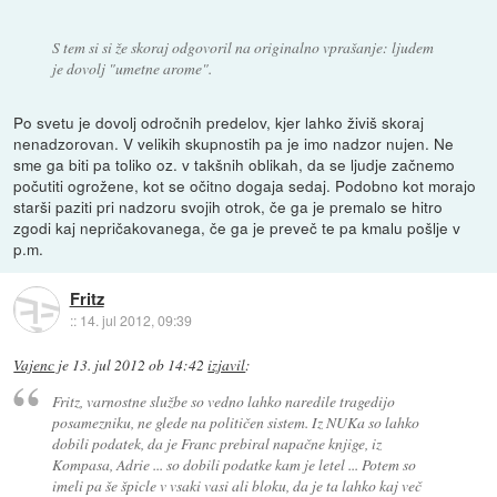
S tem si si že skoraj odgovoril na originalno vprašanje: ljudem
je dovolj "umetne arome".
Po svetu je dovolj odročnih predelov, kjer lahko živiš skoraj
nenadzorovan. V velikih skupnostih pa je imo nadzor nujen. Ne
sme ga biti pa toliko oz. v takšnih oblikah, da se ljudje začnemo
počutiti ogrožene, kot se očitno dogaja sedaj. Podobno kot morajo
starši paziti pri nadzoru svojih otrok, če ga je premalo se hitro
zgodi kaj nepričakovanega, če ga je preveč te pa kmalu pošlje v
p.m.
Fritz
::
14. jul 2012, 09:39
Vajenc
je
13. jul 2012 ob 14:42
izjavil
:
Fritz, varnostne službe so vedno lahko naredile tragedijo
posamezniku, ne glede na političen sistem. Iz NUKa so lahko
dobili podatek, da je Franc prebiral napačne knjige, iz
Kompasa, Adrie ... so dobili podatke kam je letel ... Potem so
imeli pa še špicle v vsaki vasi ali bloku, da je ta lahko kaj več