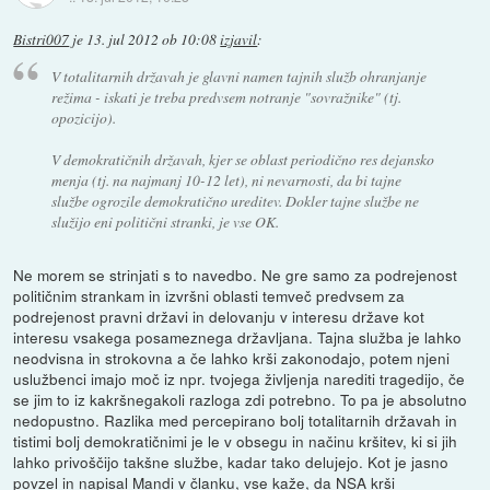
Bistri007
je
13. jul 2012 ob 10:08
izjavil
:
V totalitarnih državah je glavni namen tajnih služb ohranjanje
režima - iskati je treba predvsem notranje "sovražnike" (tj.
opozicijo).
V demokratičnih državah, kjer se oblast periodično res dejansko
menja (tj. na najmanj 10-12 let), ni nevarnosti, da bi tajne
službe ogrozile demokratično ureditev. Dokler tajne službe ne
služijo eni politični stranki, je vse OK.
Ne morem se strinjati s to navedbo. Ne gre samo za podrejenost
političnim strankam in izvršni oblasti temveč predvsem za
podrejenost pravni državi in delovanju v interesu države kot
interesu vsakega posameznega državljana. Tajna služba je lahko
neodvisna in strokovna a če lahko krši zakonodajo, potem njeni
uslužbenci imajo moč iz npr. tvojega življenja narediti tragedijo, če
se jim to iz kakršnegakoli razloga zdi potrebno. To pa je absolutno
nedopustno. Razlika med percepirano bolj totalitarnih državah in
tistimi bolj demokratičnimi je le v obsegu in načinu kršitev, ki si jih
lahko privoščijo takšne službe, kadar tako delujejo. Kot je jasno
povzel in napisal Mandi v članku, vse kaže, da NSA krši