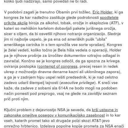
koliko ljudi nadzirajo, samo povedali ne bi radi.
V podobni zagati je trenutno Obamin prvi tožilec,
Eric Holder
, ki ga
kongres že kar nadležno zaslišuje glede podrobnosti
spodletele
prikrite akcije
biroja za alkohol, tobak, orožje in eksplozive (ATF), v
kateri so mehiškim kartelom dobavljali pakete jurišnega orožja,
sicer s ciljem, da bi osvetlili njihovo notranjo organizacijo. Slednje
jim ni najbolje uspelo, je pa ena od ameriških pušk "ubila"
ameriškega carinika in s tem sprožila vse sorte vprašanj. Kongres
je želel vedeti, koliko točno je Bela hiša vedela o operaciji, Holder
pa je njihove prošnje za izročitev dokumentov vztrajno odlagal in
zavračal. Končno se je kongres odločil, da ga spozna za krivega
oviranja postopka (
contempt of congress
, precej resen in redek
ukrep z možnostjo dnevne denarne kazni ali uklonilnega zapora),
a ga je v zadnjem hipu uspel rešiti predsednik, ki je nad celotno
zadevo udaril štempelj tajnosti (
). K sreči vse
executive privilege
kaže, da zadeve z sobami ala 614A ne bodo mogli na podoben
način pomesti pod preprogo, vsaj ne glede na zavidljiv seznam
prič proti njim.
Ključni problem z dejavnostjo NSA je seveda, da
krši ustavne in
zakonske omejitve posegov v komunikacijsko zasebnost
in to kar
vseh, katerih promet tako ali drugače polzi skozi AT&T-jevo
omrežno hrbtenico. Izdelava popolne kopije prometa za NSA enači