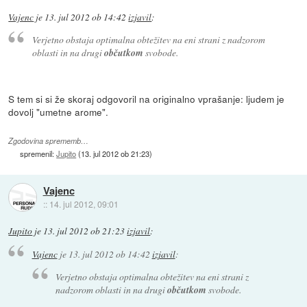
Vajenc
je
13. jul 2012 ob 14:42
izjavil
:
Verjetno obstaja optimalna obtežitev na eni strani z nadzorom
oblasti in na drugi
občutkom
svobode.
S tem si si že skoraj odgovoril na originalno vprašanje: ljudem je
dovolj "umetne arome".
Zgodovina sprememb…
spremenil:
Jupito
(
13. jul 2012 ob 21:23
)
Vajenc
::
14. jul 2012, 09:01
Jupito
je
13. jul 2012 ob 21:23
izjavil
:
Vajenc
je
13. jul 2012 ob 14:42
izjavil
:
Verjetno obstaja optimalna obtežitev na eni strani z
nadzorom oblasti in na drugi
občutkom
svobode.