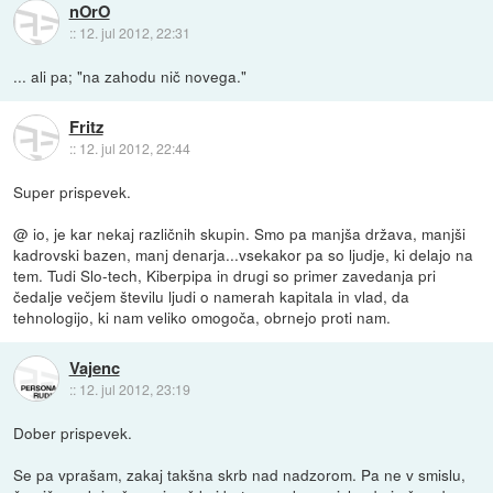
nOrO
::
12. jul 2012, 22:31
... ali pa; "na zahodu nič novega."
Fritz
::
12. jul 2012, 22:44
Super prispevek.
@ io, je kar nekaj različnih skupin. Smo pa manjša država, manjši
kadrovski bazen, manj denarja...vsekakor pa so ljudje, ki delajo na
tem. Tudi Slo-tech, Kiberpipa in drugi so primer zavedanja pri
čedalje večjem številu ljudi o namerah kapitala in vlad, da
tehnologijo, ki nam veliko omogoča, obrnejo proti nam.
Vajenc
::
12. jul 2012, 23:19
Dober prispevek.
Se pa vprašam, zakaj takšna skrb nad nadzorom. Pa ne v smislu,