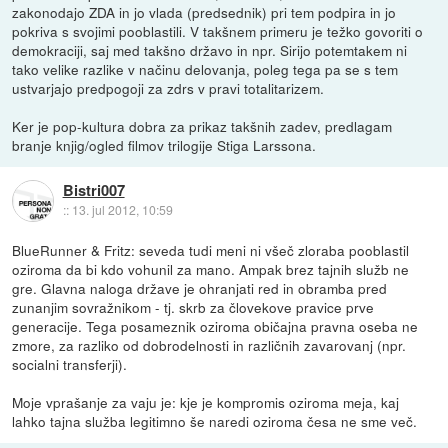
zakonodajo ZDA in jo vlada (predsednik) pri tem podpira in jo
pokriva s svojimi pooblastili. V takšnem primeru je težko govoriti o
demokraciji, saj med takšno državo in npr. Sirijo potemtakem ni
tako velike razlike v načinu delovanja, poleg tega pa se s tem
ustvarjajo predpogoji za zdrs v pravi totalitarizem.
Ker je pop-kultura dobra za prikaz takšnih zadev, predlagam
branje knjig/ogled filmov trilogije Stiga Larssona.
Bistri007
::
13. jul 2012, 10:59
BlueRunner & Fritz: seveda tudi meni ni všeč zloraba pooblastil
oziroma da bi kdo vohunil za mano. Ampak brez tajnih služb ne
gre. Glavna naloga države je ohranjati red in obramba pred
zunanjim sovražnikom - tj. skrb za človekove pravice prve
generacije. Tega posameznik oziroma običajna pravna oseba ne
zmore, za razliko od dobrodelnosti in različnih zavarovanj (npr.
socialni transferji).
Moje vprašanje za vaju je: kje je kompromis oziroma meja, kaj
lahko tajna služba legitimno še naredi oziroma česa ne sme več.