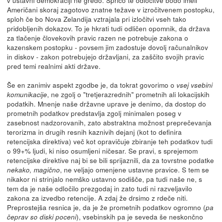
v ustavni demokraciji ne gredo. Spričo te odločitve bodo imeli
Američani skoraj zagotovo znatne težave v izročitvenem postopku,
sploh če bo Nova Zelandija vztrajala pri izločitvi vseh tako
pridobljenih dokazov. To je hkrati tudi odličen opomnik, da država
za tlačenje človekovih pravic razen ne potrebuje zakona o
kazenskem postopku - povsem jim zadostuje dovolj računalnikov
in diskov - zakon potrebujejo državljani, za zaščito svojih pravic
pred temi realnimi akti države.
Še en zanimiv aspekt zgodbe je, da tokrat govorimo o
vsej vsebini
, ne zgolj o "tretjerazrednih" prometnih ali lokacijskih
komunikacije
podatkih. Mnenje naše državne uprave je denimo, da dostop do
prometnih podatkov predstavlja zgolj minimalen poseg v
zasebnost nadzorovanih, zato abstraktna možnost preprečevanja
terorizma in drugih resnih kaznivih dejanj (kot to definira
retencijska direktiva) več kot opravičuje zbiranje teh podatkov tudi
o 99+% ljudi, ki niso osumljeni ničesar. Se pravi, s sprejemom
retencijske direktive naj bi se bili sprijaznili, da za tovrstne podatke
, ne veljajo omenjene ustavne pravice. S tem se
nekako, magično
nikakor ni strinjalo nemško ustavno sodišče, pa tudi naše ne, s
tem da je naše odločilo prezgodaj in zato tudi ni razveljavilo
zakona za izvedbo retencije. A zdaj že drsimo z rdeče niti.
Preprostejša resnica je, da je že prometnih podatkov ogromno (
pa
), vsebinskih pa je seveda še neskončno
čeprav so diski poceni