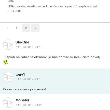
2007
NSA izvajala prisluškovanje Američanom že pred 11. septembrom?
::
3. jul 2006
«
1
2
»
Slo-One
::
12. jul 2012, 21:10
Ti sploh ne rabijo telekranov, je naš domač mlinček čisto dovolj...
tony1
::
12. jul 2012, 21:16
Bravo za zanimiv prispevek!
Monster
::
12. jul 2012, 21:22