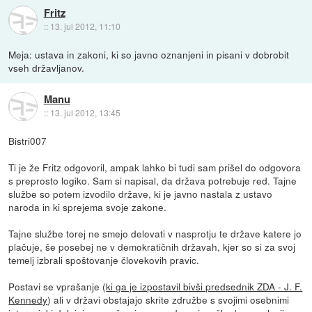
Fritz
::
13. jul 2012, 11:10
Meja: ustava in zakoni, ki so javno oznanjeni in pisani v dobrobit
vseh državljanov.
Manu
::
13. jul 2012, 13:45
Bistri007
Ti je že Fritz odgovoril, ampak lahko bi tudi sam prišel do odgovora
s preprosto logiko. Sam si napisal, da država potrebuje red. Tajne
službe so potem izvodilo države, ki je javno nastala z ustavo
naroda in ki sprejema svoje zakone.
Tajne službe torej ne smejo delovati v nasprotju te države katere jo
plačuje, še posebej ne v demokratičnih državah, kjer so si za svoj
temelj izbrali spoštovanje človekovih pravic.
Postavi se vprašanje (
ki ga je izpostavil bivši predsednik ZDA - J. F.
Kennedy
) ali v državi obstajajo skrite združbe s svojimi osebnimi