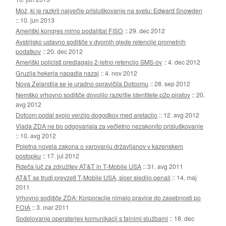
Mož, ki je razkril največje prisluškovanje na svetu: Edward Snowden
::
10. jun 2013
Ameriški kongres mirno podaljšal FISO
::
29. dec 2012
Avstrijsko ustavno sodišče v dvomih glede retencije prometnih
podatkov
::
20. dec 2012
Ameriški policisti predlagajo 2-letno retencijo SMS-ov
::
4. dec 2012
Gruzija hekerja napadla nazaj
::
4. nov 2012
Nova Zelandija se je uradno opravičila Dotcomu
::
28. sep 2012
Nemško vrhovno sodišče dovolilo razkritje identitete p2p piratov
::
20.
avg 2012
Dotcom podal svojo verzijo dogodkov med aretacijo
::
12. avg 2012
Vlada ZDA ne bo odgovarjala za večletno nezakonito prisluškovanje
::
10. avg 2012
Poletna novela zakona o varovanju državljanov v kazenskem
postopku
::
17. jul 2012
Rdeča luč za združitev AT&T in T-Mobile USA
::
31. avg 2011
AT&T se trudi prevzeti T-Mobile USA, sicer sledijo penali
::
14. maj
2011
Vrhovno sodišče ZDA: Korporacije nimajo pravice do zasebnosti po
FOIA
::
3. mar 2011
Sodelovanje operaterjev komunikacij s tajnimi službami
::
18. dec