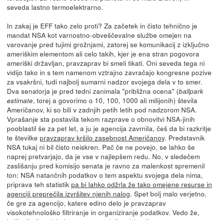
seveda lastno termoelektrarno.
In zakaj je EFF tako zelo proti? Za začetek in čisto tehnično je
mandat NSA kot varnostno-obveščevalne službe omejen na
varovanje pred tujimi grožnjami, zatorej se komunikacij z izključno
ameriškim elementom ali celo takih, kjer je ena stran pogovora
ameriški državljan, pravzaprav bi smeli tikati. Oni seveda tega ni
vidijo tako in s tem namenom vztrajno zavračajo kongresne pozive
za vsakršni, tudi najbolj sumarni nadzor svojega dela v to smer.
Dva senatorja je pred tedni zanimala "približna ocena" (
ballpark
, torej a govorimo o 10, 100, 1000 ali milijonih) števila
estimate
Američanov, ki so bili v zadnjih petih letih pod nadzorom NSA.
Vprašanje sta postavila tekom razprave o obnovitvi NSA-jinih
pooblastil še za pet let, a ju je agencija zavrnila, češ da bi razkritje
te številke
pravzaprav kršilo zasebnost Američanov
. Predstavnik
NSA tukaj ni bil čisto neiskren. Pač če ne povejo, se lahko še
naprej pretvarjajo, da je vse v najlepšem redu. No, v sledečem
zaslišanju pred komisijo senata je ravno za malenkost spremenil
ton: NSA natančnih podatkov o tem aspektu svojega dela nima,
priprava teh statistik
pa bi lahko odžrla že tako omejene resurse in
agenciji preprečila izvršitev njenih nalog
. Spet bolj malo verjetno,
če gre za agencijo, katere edino delo je pravzaprav
visokotehnološko filtriranje in organiziranje podatkov. Vedo že,