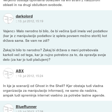
oblasti in na drugi občutkom svobode.
darkolord
::
13. jul 2012, 15:19
Vajenc> Malo nerodno bi bilo, če bi večina ljudi imela več podatkov
(kar je z manipulacijo podatkov iz spleta povsem možno storiti) kot
država sama. Se vam ne zdi?
Zakaj bi bilo to nerodno? Zakaj bi država o meni potrebovala
karkoli več od tega, kar je nujno potrebno za to, da opravlja svoje
delo (za kar jo tudi plačujem)?
ABX
::
13. jul 2012, 15:24
In kje je scenariji od Ghost in the Shell? Kjer obstaja tudi vladna
organizacija za manipulacijo informacij, ne samo da nadzira,
ampak tudi spreminja internet vsebino za potrebe lastne agende.
BlueRunner
::
13. jul 2012, 17:28