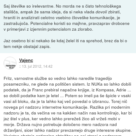
Saj številke so irelevantne. No morda ne s čisto tehnološkega
stališča, ampak že sama ideja, da si neka vlada
zbirati,
dovoli
hraniti in analizirati celotno vsebino človeške komunikacije, je
zastrašujoča. Potencialne koristi so majhne, pravzaprav drobcene
v primerjavi z izjemnim potencialom za zlorabo.
Jaz osebno bi si nekako še kdaj želel iti na sprehod, brez da bi o
tem nekje obstajal zapis.
Vajenc
::
13. jul 2012, 14:42
Fritz, varnostne službe so vedno lahko naredile tragedijo
posamezniku, ne glede na političen sistem. Iz NUKa so lahko dobili
podatek, da je Franc prebiral napačne knjige, iz Kompasa, Adrie ...
so dobili podatke kam je letel ... Potem so imeli pa še špicle v vsaki
vasi ali bloku, da je ta lahko kaj več povedal o izbrancu. Torej nič
novega pri nadzoru internetne komunikacije. Razlika pri modernim
nadzoru je ta, da večina ve na kakšen način nas kontrolirajo, kar bi
jaz štel v plus, ker vedno lahko prerežeš žico ali vržeš mobi v
morje. Država nujno potrebuje določeno mero nadzora nad
državljani, sicer lahko nadzor prevzamejo druge interesne skupine.
Verjetno obstaja optimalna obtežitev na eni strani z nadzorom