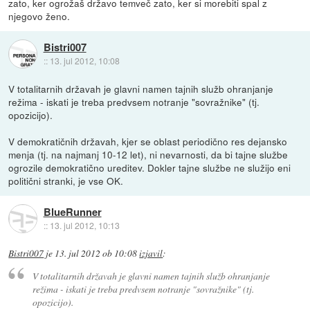
zato, ker ogrožaš državo temveč zato, ker si morebiti spal z
njegovo ženo.
Bistri007
::
13. jul 2012, 10:08
V totalitarnih državah je glavni namen tajnih služb ohranjanje
režima - iskati je treba predvsem notranje "sovražnike" (tj.
opozicijo).
V demokratičnih državah, kjer se oblast periodično res dejansko
menja (tj. na najmanj 10-12 let), ni nevarnosti, da bi tajne službe
ogrozile demokratično ureditev. Dokler tajne službe ne služijo eni
politični stranki, je vse OK.
BlueRunner
::
13. jul 2012, 10:13
Bistri007
je
13. jul 2012 ob 10:08
izjavil
:
V totalitarnih državah je glavni namen tajnih služb ohranjanje
režima - iskati je treba predvsem notranje "sovražnike" (tj.
opozicijo).