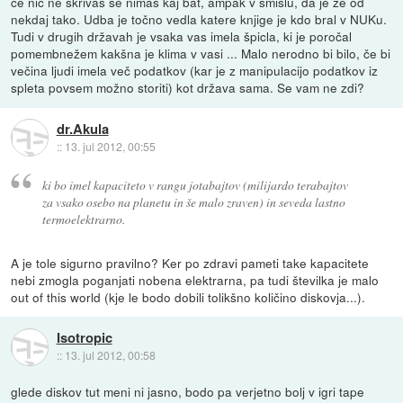
če nič ne skrivaš se nimaš kaj bat, ampak v smislu, da je že od
nekdaj tako. Udba je točno vedla katere knjige je kdo bral v NUKu.
Tudi v drugih državah je vsaka vas imela špicla, ki je poročal
pomembnežem kakšna je klima v vasi ... Malo nerodno bi bilo, če bi
večina ljudi imela več podatkov (kar je z manipulacijo podatkov iz
spleta povsem možno storiti) kot država sama. Se vam ne zdi?
dr.Akula
::
13. jul 2012, 00:55
ki bo imel kapaciteto v rangu jotabajtov (milijardo terabajtov
za vsako osebo na planetu in še malo zraven) in seveda lastno
termoelektrarno.
A je tole sigurno pravilno? Ker po zdravi pameti take kapacitete
nebi zmogla poganjati nobena elektrarna, pa tudi številka je malo
out of this world (kje le bodo dobili tolikšno količino diskovja...).
Isotropic
::
13. jul 2012, 00:58
glede diskov tut meni ni jasno, bodo pa verjetno bolj v igri tape