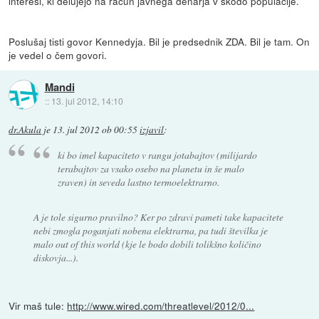
interesi, ki delujejo na račun javnega denarja v škodo populacije.
Poslušaj tisti govor Kennedyja. Bil je predsednik ZDA. Bil je tam. On
je vedel o čem govori.
Mandi
::
13. jul 2012, 14:10
dr.Akula
je
13. jul 2012 ob 00:55
izjavil
:
ki bo imel kapaciteto v rangu jotabajtov (milijardo
terabajtov za vsako osebo na planetu in še malo
zraven) in seveda lastno termoelektrarno.
A je tole sigurno pravilno? Ker po zdravi pameti take kapacitete
nebi zmogla poganjati nobena elektrarna, pa tudi številka je
malo out of this world (kje le bodo dobili tolikšno količino
diskovja...).
Vir maš tule:
http://www.wired.com/threatlevel/2012/0...