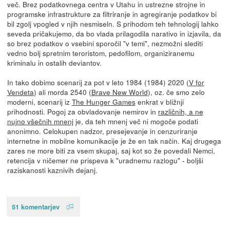
več. Brez podatkovnega centra v Utahu in ustrezne strojne in
programske infrastrukture za filtriranje in agregiranje podatkov bi
bil zgolj vpogled v njih nesmiseln. S prihodom teh tehnologij lahko
seveda pričakujemo, da bo vlada prilagodila narativo in izjavila, da
so brez podatkov o vsebini sporočil "v temi", nezmožni slediti
vedno bolj spretnim teroristom, pedofilom, organiziranemu
kriminalu in ostalih deviantov.
In tako dobimo scenarij za pot v leto 1984 (1984) 2020 (
V for
Vendeta
) ali morda 2540 (
Brave New World
), oz. če smo zelo
moderni, scenarij iz
The Hunger Games
enkrat v bližnji
prihodnosti. Pogoj za obvladovanje nemirov in
različnih, a ne
nujno všečnih mnenj
je, da teh mnenj več ni mogoče podati
anonimno. Celokupen nadzor, presejevanje in cenzuriranje
internetne in mobilne komunikacije je že en tak način. Kaj drugega
zares ne more biti za vsem skupaj, saj kot so že povedali Nemci,
retencija v ničemer ne prispeva k "uradnemu razlogu" - boljši
raziskanosti kaznivih dejanj.
51 komentarjev