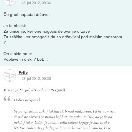
::
13. jul 2012, 09:34
Če greš napadat državo:
Je ta objekt:
Za uničenje, ker onemogočiš delovanje države
Za zaščito, ker omogočiš da so državljani pod stalnim nadzorom
?
On a side note:
Poplave in diski ? LoL ..
Fritz
::
13. jul 2012, 09:35
Vajenc
je
12. jul 2012 ob 23:19
izjavil
:
Dober prispevek.
Se pa vprašam, zakaj takšna skrb nad nadzorom. Pa ne v smislu,
če nič ne skrivaš se nimaš kaj bat, ampak v smislu, da je že od
nekdaj tako. Udba je točno vedla katere knjige je kdo bral v
NUKu. Tudi v drugih državah je vsaka vas imela špicla, ki je