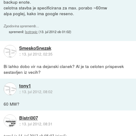
backup enote.
celotna stavba je specificirana za max. porabo ~60mw
alpa poglej, kako ima google reseno.
Zgodovina sprememb…
spremenil:
Isotropic
(
13. jul 2012 ob 01:02
)
SmeskoSnezak
::
13. jul 2012, 02:35
Bi lahko dobo vir na dejanski clanek? Al je ta celoten prispevek
sestavljen iz vecih?
tony1
::
13. jul 2012, 08:02
60 MW?
Bistri007
::
13. jul 2012, 08:31
tony1
je
13. jul 2012 ob 08:02
izjavil
: