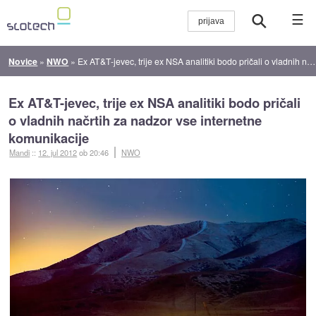
☰
Novice
»
NWO
»
Ex AT&T-jevec, trije ex NSA analitiki bodo pričali o vladnih načrtih za nadzor vse internetne komunikacije
Ex AT&T-jevec, trije ex NSA analitiki bodo pričali
o vladnih načrtih za nadzor vse internetne
komunikacije
Mandi
::
12. jul 2012
ob 20:46
NWO