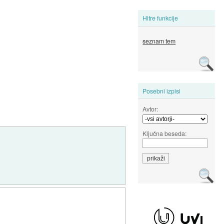
Hitre funkcije
seznam tem
Posebni izpisi
Avtor:
Ključna beseda: