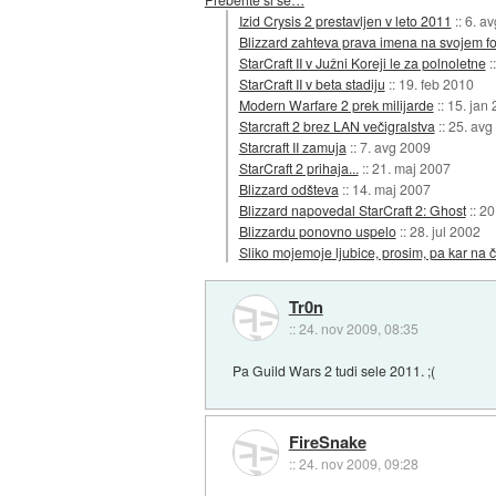
Izid Crysis 2 prestavljen v leto 2011
::
6. a
Blizzard zahteva prava imena na svojem f
StarCraft II v Južni Koreji le za polnoletne
:
StarCraft II v beta stadiju
::
19. feb 2010
Modern Warfare 2 prek milijarde
::
15. jan
Starcraft 2 brez LAN večigralstva
::
25. avg
Starcraft II zamuja
::
7. avg 2009
StarCraft 2 prihaja...
::
21. maj 2007
Blizzard odšteva
::
14. maj 2007
Blizzard napovedal StarCraft 2: Ghost
::
20
Blizzardu ponovno uspelo
::
28. jul 2002
Sliko mojemoje ljubice, prosim, pa kar na če
Tr0n
::
24. nov 2009, 08:35
Pa Guild Wars 2 tudi sele 2011. ;(
FireSnake
::
24. nov 2009, 09:28