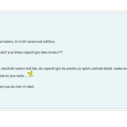
 katero, ki ni bil naravnost odlična...
a!!! a je treba najavit igro tako kmalu?!?
n založniki vedno bolj tak, da najaviš igro še predno jo sploh začneš delati, vsake kva
ečeš ko jaro kačo...
.vem pa da men ni všeč.