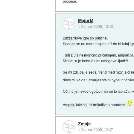
procese.
MajorM
::
24. nov 2009, 12:40
Blizzardove igre so odlične.
Sedajle se ne morem spomniti da bi kdaj igral
Tudi D3 z neskončno pričakujem, ampak pi..d
Mislim, a je treba 3+ let nategovat ljudi?!
Se mi zdi, da je sedaj trend med razvijalci i
diary toliko da ustvarjaš stalni hype in to vl
Očitno je nekdo ugotovil, da se to izplača..
Ampak, tale špil si definitivno nabavim!
Zmajc
::
24. nov 2009, 12:47