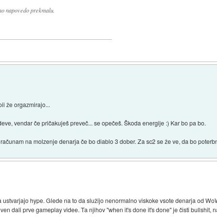
edno napovedo prekmalu.
i že orgazmirajo...
ve, vendar če pričakuješ preveč... se opečeš. Škoda energije :) Kar bo pa bo.
a računam na molzenje denarja če bo diablo 3 dober. Za sc2 se že ve, da bo poterbno
a ustvarjajo hype. Glede na to da služijo nenormalno viskoke vsote denarja od WoW 
ven dali prve gameplay videe. Ta njihov "when it's done it's done" je čisti bullshit,