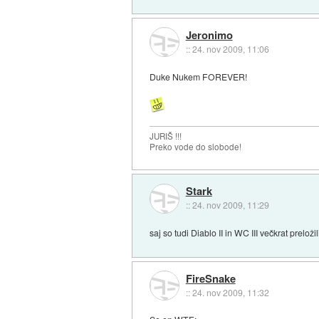
Jeronimo
::
24. nov 2009, 11:06
Duke Nukem FOREVER!
JURIŠ !!!
Preko vode do slobode!
Stark
::
24. nov 2009, 11:29
saj so tudi Diablo II in WC III večkrat preloži
FireSnake
::
24. nov 2009, 11:32