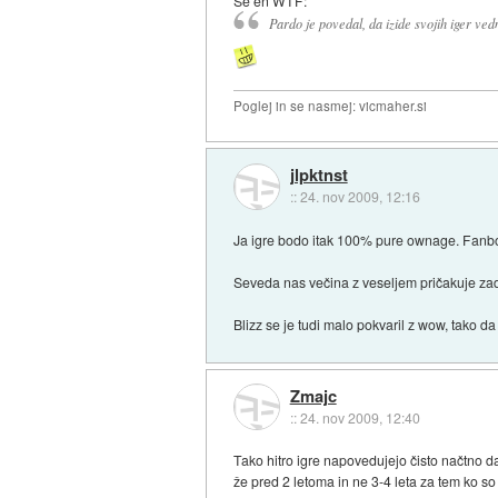
Se en WTF:
Pardo je povedal, da izide svojih iger v
Poglej in se nasmej: vicmaher.si
jlpktnst
::
24. nov 2009, 12:16
Ja igre bodo itak 100% pure ownage. Fanboi
Seveda nas večina z veseljem pričakuje zade
Blizz se je tudi malo pokvaril z wow, tako d
Zmajc
::
24. nov 2009, 12:40
Tako hitro igre napovedujejo čisto načtno d
že pred 2 letoma in ne 3-4 leta za tem ko so 