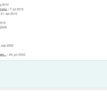
vg 2010
orumu
::
7. jul 2010
:
21. apr 2010
 2010
 2009
. sep 2002
lo...
::
24. jun 2002