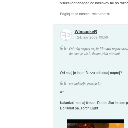
Vsekakor nobeden od naslovov ne bo razocaral,
Poglej in se nasmej: vicmaher.si
WinsuckeR
::
24. nov 2009, 09:59
Od zdaj naprej naj bi Blizzard napovedoval
da vam je všeč, datum izida ni znan!
Od kdaj je to pri Blizzu od sedaj naprej?
(za ljubitelje grozljivki)
wtf
Kakorkoli-komaj čakam Diablo 3ko in sem pr
Do takrat pa..Torch Light