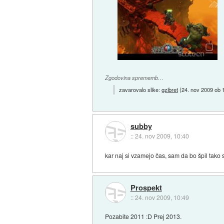
Zgodovina sprememb…
zavarovalo slike:
gzibret
(
24. nov 2009 ob 
subby
::
24. nov 2009, 10:40
kar naj si vzamejo čas, sam da bo špil tako 
Prospekt
::
24. nov 2009, 10:49
Pozabite 2011 :D Prej 2013.