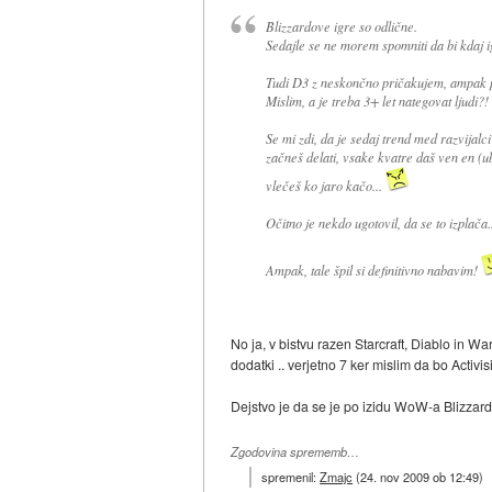
Blizzardove igre so odlične.
Sedajle se ne morem spomniti da bi kdaj igr
Tudi D3 z neskončno pričakujem, ampak pi.
Mislim, a je treba 3+ let nategovat ljudi?!
Se mi zdi, da je sedaj trend med razvijalci
začneš delati, vsake kvatre daš ven en (ube
vlečeš ko jaro kačo...
Očitno je nekdo ugotovil, da se to izplača
Ampak, tale špil si definitivno nabavim!
No ja, v bistvu razen Starcraft, Diablo in War
dodatki .. verjetno 7 ker mislim da bo Activ
Dejstvo je da se je po izidu WoW-a Blizzard 
Zgodovina sprememb…
spremenil:
Zmajc
(
24. nov 2009 ob 12:49
)