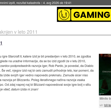
eto za večkratno uporabo
::
4. avg 2026 ob 19:41
knjen v leto 2011
11
 igre Starcraft II, katere izid je bil prestavljen v leto 2010, se zgodba
, glede na
uradne
informacije, da se bo izid zgodil že v letu 2010,
lizzardov podpredsednik razvoja iger, Rob Pardo, je povedal, da Diablo
. Še več, njegov izid naj bi celo zamudil prihodnje leto, kar pomeni, da
, da izide svojih iger vedno napovedo prekmalu. Zamude sicer niso
 razvoja pri Blizzardu. Poleg
iterativnega
načina razvoja vsaka
po. Od zdaj naprej naj bi Blizzard napovedoval svoje igre bolj v stilu
je všeč, datum izida ni znan!
Minilo 
vir:
bit-t