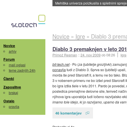
Evropska vesoljska agencija razvija svojo rak
Novice
»
Igre
»
Diablo 3 prema
Novice
Diablo 3 premaknjen v leto 20
arhiv
Primož Resman
::
24. nov 2009
ob 08:26
Igre
Forum
bit-tech.net
- Po (
za ljubitelje grozljivki
) zamujanju
mali oglasi
ponavlja
tudi z Diablo 3. Sprva so ljubitelji upali
teme zadnjih 24h
morda še pred Starcraft II, a temu ne bo tako. B
Članki
3 v nobenem primeru ne bo izšel pred Starcraft II
bo igra izšla šele v letu 2011. Pardo je povedal
Zaposlitve
posledica premajhne delovne sile, temveč načina
brskaj
njihova igra uporablja tudi ločeno razvijalsko eki
Ostalo
imamo tole idejo, ki jo razvijamo, upamo da vam 
pravila
46 komentarjev
Preberite si še…