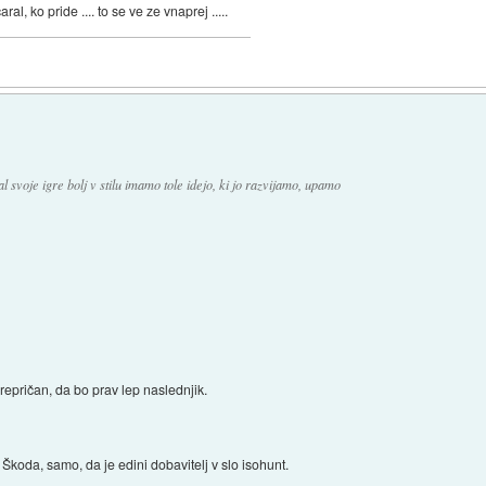
 ko pride .... to se ve ze vnaprej .....
 svoje igre bolj v stilu imamo tole idejo, ki jo razvijamo, upamo
epričan, da bo prav lep naslednjik.
Škoda, samo, da je edini dobavitelj v slo isohunt.