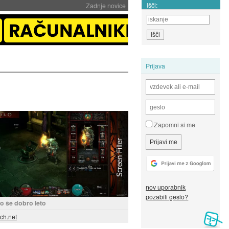
Išči:
Zadnje novice
Prijava
Zapomni si me
nov uporabnik
pozabili geslo?
bo še dobro leto
ech.net