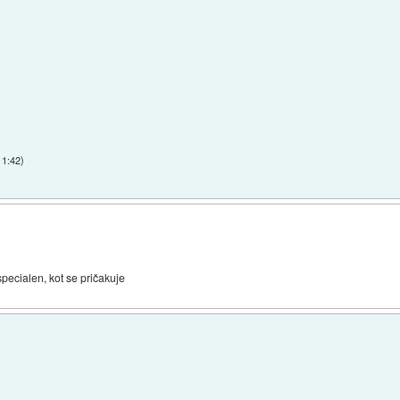
11:42
)
specialen, kot se pričakuje