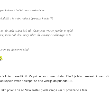
al katero, ki ni bil naravnost odlična...
.da!!! a je treba najavit igro tako kmalu?!?
 in založniki vedno bolj tak, da najaviš igro še predno jo sploh
r) trailer ali dev. diary toliko da ustvarjaš stalni hype in to
...vem pa da men ni všeč.
craft niso naredili nič. Za primerjavo ...med diablo 2 in 3 je bilo narejenih in ven pr
ision uspelo vmes naštepat še eno verzijo do prihoda D3.
tako polenil da so čisto zastali glede vsega kar ni povezano s tem.