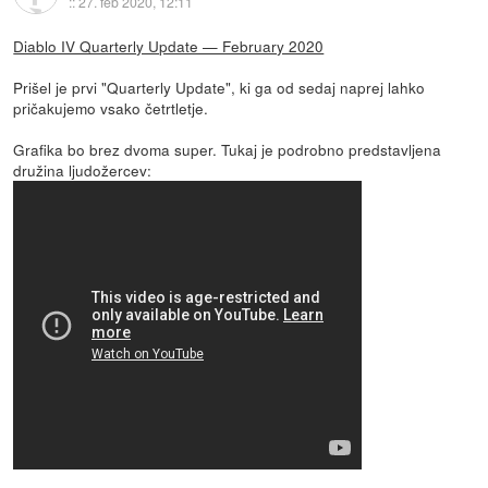
::
27. feb 2020, 12:11
Diablo IV Quarterly Update — February 2020
Prišel je prvi "Quarterly Update", ki ga od sedaj naprej lahko
pričakujemo vsako četrtletje.
Grafika bo brez dvoma super. Tukaj je podrobno predstavljena
družina ljudožercev: