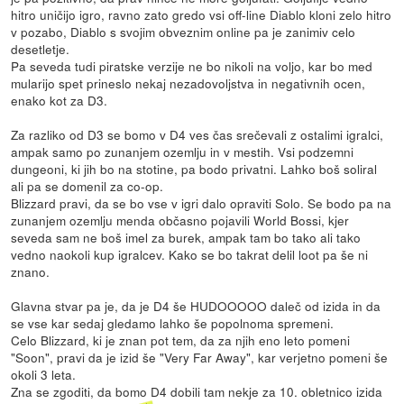
hitro uničijo igro, ravno zato gredo vsi off-line Diablo kloni zelo hitro
v pozabo, Diablo s svojim obveznim online pa je zanimiv celo
desetletje.
Pa seveda tudi piratske verzije ne bo nikoli na voljo, kar bo med
mularijo spet prineslo nekaj nezadovoljstva in negativnih ocen,
enako kot za D3.
Za razliko od D3 se bomo v D4 ves čas srečevali z ostalimi igralci,
ampak samo po zunanjem ozemlju in v mestih. Vsi podzemni
dungeoni, ki jih bo na stotine, pa bodo privatni. Lahko boš soliral
ali pa se domenil za co-op.
Blizzard pravi, da se bo vse v igri dalo opraviti Solo. Se bodo pa na
zunanjem ozemlju menda občasno pojavili World Bossi, kjer
seveda sam ne boš imel za burek, ampak tam bo tako ali tako
vedno naokoli kup igralcev. Kako se bo takrat delil loot pa še ni
znano.
Glavna stvar pa je, da je D4 še HUDOOOOO daleč od izida in da
se vse kar sedaj gledamo lahko še popolnoma spremeni.
Celo Blizzard, ki je znan pot tem, da za njih eno leto pomeni
"Soon", pravi da je izid še "Very Far Away", kar verjetno pomeni še
okoli 3 leta.
Zna se zgoditi, da bomo D4 dobili tam nekje za 10. obletnico izida