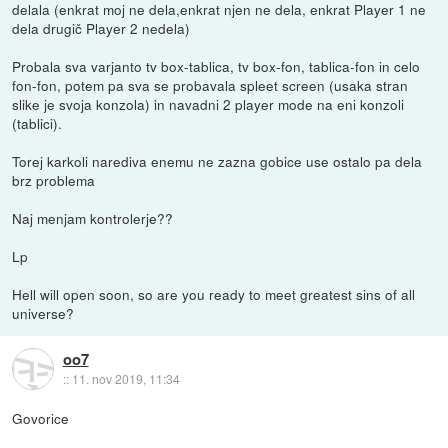
delala (enkrat moj ne dela,enkrat njen ne dela, enkrat Player 1 ne
dela drugič Player 2 nedela)
Probala sva varjanto tv box-tablica, tv box-fon, tablica-fon in celo
fon-fon, potem pa sva se probavala spleet screen (usaka stran
slike je svoja konzola) in navadni 2 player mode na eni konzoli
(tablici).
Torej karkoli narediva enemu ne zazna gobice use ostalo pa dela
brz problema
Naj menjam kontrolerje??
Lp
Hell will open soon, so are you ready to meet greatest sins of all
universe?
oo7
::
11. nov 2019, 11:34
Govorice