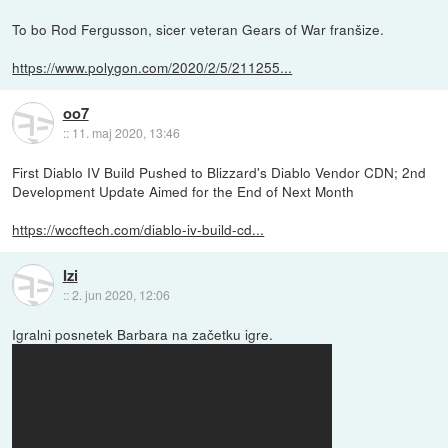
To bo Rod Fergusson, sicer veteran Gears of War franšize.
https://www.polygon.com/2020/2/5/211255...
oo7
::
11. maj 2020, 13:46
First Diablo IV Build Pushed to Blizzard's Diablo Vendor CDN; 2nd
Development Update Aimed for the End of Next Month
https://wccftech.com/diablo-iv-build-cd...
Izi
::
2. jun 2020, 12:06
Igralni posnetek Barbara na začetku igre.