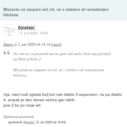
Blizzardu ne zaupam več nič, ne z izdelavo ali remasterjem
biločesa.
Ajnstajn`
::
2. jun 2020, 16:42
Zmajc
je
2. jun 2020 ob 14:34
izjavil
:
Ne vem no, ta posnetek me ne gane niti malo, bom raje počakal
na Path of Exile 2
Blizzardu ne zaupam več nič, ne z izdelavo ali remasterjem
biločesa.
mja, meni tudi zgleda bolj kot nek diablo 3 expansion, ne pa diablo
4. ampak je dan danes večina iger takih.
poe 2 bo po moje isti.
Zgodovina sprememb…
spremenil:
Ajnstajn`
(
2. jun 2020 ob 16:43
)