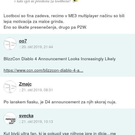
v taki igri ni prostora za lootboxe!
Lootboxi so fina zadeva, recimo v ME3 multiplayer načinu so bili
lepa motivacija za malce grinda.
Eno so škatle presenečenja, drugo pa P2W.
oo7
::
20. okt 2019, 21:44
BlizzCon Diablo 4 Announcement Looks Increasingly Likely
https://www.ccn.com/blizzcon-diablo-4-a...
Zmajc
::
21. okt 2019, 08:31
Po lanskem fiasku, je D4 announcement za njih skoraj nuja.
svecka
::
21. okt 2019, 10:13
Kut bivši ultra fan, ki je pokupil vse njihvoe igre in dlcje...me