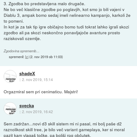
3. Zgodba bo predstavljena malo drugače.
Ne bo več klasične zgodbe po poglavjih, kot smo jo bili vajeni v
Diablu 3, ampak bomo sedaj imeli nelinearno kampanjo, karkoli že
to pomeni.
In kot je za tak tip igre običajno bomo tudi tokrat lahko igrali skozi
zgodbo ali pa skozi neskončno ponavljajoče avanture prosto
raziskovali ozemlje.
Zgodovina sprememb…
spremenil:
Izi
(
2. nov 2019 ob 11:03
)
shadeX
::
2. nov 2019, 15:14
Orgazmiral sem pri cenimaticu. Majstri!
svecka
::
2. nov 2019, 16:42
Sem zadržan...novi d3 skill sistem mi ni pasal, mi bolj paše d2
raznolikost skill tree, je bilo več variant gameplaya, ker si moral
pazit kam vlagaš točke, pa boljši rpg občutek.