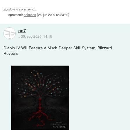
Zgodovina sprememb…
spremenil:
neboben
(
26. jun 2020 ob 23:39
)
oo7
::
30. sep 2020, 14:19
Diablo IV Will Feature a Much Deeper Skill System, Blizzard
Reveals