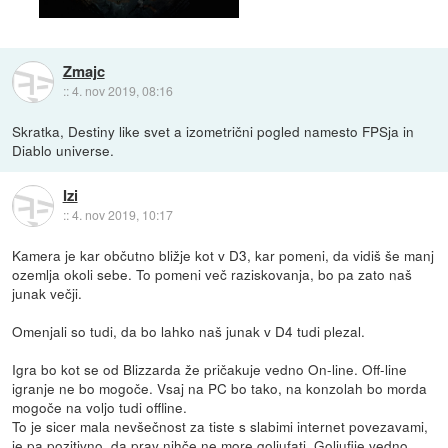
Zmajc
::
4. nov 2019, 08:16
Skratka, Destiny like svet a izometrični pogled namesto FPSja in
Diablo universe.
Izi
::
4. nov 2019, 10:17
Kamera je kar občutno bližje kot v D3, kar pomeni, da vidiš še manj
ozemlja okoli sebe. To pomeni več raziskovanja, bo pa zato naš
junak večji.
Omenjali so tudi, da bo lahko naš junak v D4 tudi plezal.
Igra bo kot se od Blizzarda že pričakuje vedno On-line. Off-line
igranje ne bo mogoče. Vsaj na PC bo tako, na konzolah bo morda
mogoče na voljo tudi offline.
To je sicer mala nevšečnost za tiste s slabimi internet povezavami,
je pa pozitivno, da prav nihče ne more goljufati. Goljufije vedno