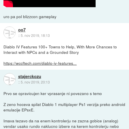
uro pa pol blizzcon gameplay
oo7
::
5. nov 2019, 18:13
Diablo IV Features 100+ Towns to Help, With More Chances to
Interact with NPCs and a Grounded Story
https://wccftech.com/diablo-iv-features...
stajerckozu
::
5. nov 2019, 20:13
Prvo se opravicujen ker vprasanje ni povezano s temo
Z zeno hoceva spilat Diablo 1 multiplayer Ps1 verzija preko android
emulacije EPsxE.
Imava tezavo da na enem kontrolerju ne zazna gobice (analog)
vendar usako rundo naklucno izbere na kerem kontrolerju nebo