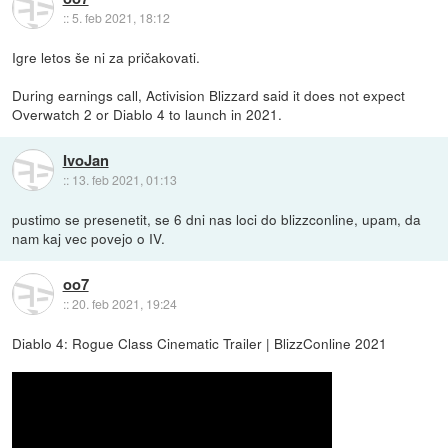
::
5. feb 2021, 18:12
Igre letos še ni za pričakovati.
During earnings call, Activision Blizzard said it does not expect
Overwatch 2 or Diablo 4 to launch in 2021.
IvoJan
::
13. feb 2021, 01:13
pustimo se presenetit, se 6 dni nas loci do blizzconline, upam, da
nam kaj vec povejo o IV.
oo7
::
20. feb 2021, 19:24
Diablo 4: Rogue Class Cinematic Trailer | BlizzConline 2021