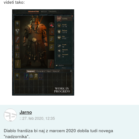
videti tako:
Jarno
::
27. feb 2020, 12:35
Diablo franšiza bi naj z marcem 2020 dobila tudi novega
"nadzornika".