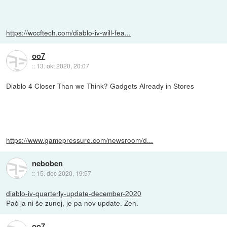
https://wccftech.com/diablo-iv-will-fea...
oo7
::
13. okt 2020, 20:07
Diablo 4 Closer Than we Think? Gadgets Already in Stores
https://www.gamepressure.com/newsroom/d...
neboben
::
15. dec 2020, 19:57
diablo-iv-quarterly-update-december-2020
Pač ja ni še zunej, je pa nov update. Zeh.
oo7