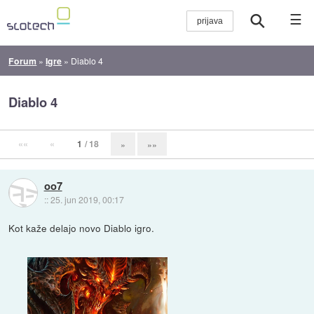
☰
Forum
»
Igre
»
Diablo 4
Diablo 4
««
«
1
/ 18
»
»»
oo7
::
25. jun 2019, 00:17
Kot kaže delajo novo Diablo igro.