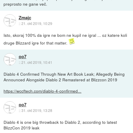
preprosto ne gane več.
Zmajc
::
21. okt 2019, 10:29
Isto, skoraj 100% da igre ne bom ne kupil ne igral ... oz katere koli
druge Blizzard igre for that matter.
oo7
::
21. okt 2019, 10:41
Diablo 4 Confirmed Through New Art Book Leak; Allegedly Being
Announced Alongside Diablo 2 Remastered at Blizzcon 2019
https://wccftech.com/diablo-4-confirmed...
oo7
::
31. okt 2019, 13:28
Diablo 4 is one big throwback to Diablo 2, according to latest
BlizzCon 2019 leak