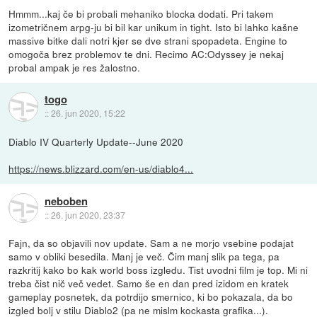
Hmmm...kaj če bi probali mehaniko blocka dodati. Pri takem
izometričnem arpg-ju bi bil kar unikum in tight. Isto bi lahko kašne
massive bitke dali notri kjer se dve strani spopadeta. Engine to
omogoča brez problemov te dni. Recimo AC:Odyssey je nekaj
probal ampak je res žalostno.
togo
::
26. jun 2020, 15:22
Diablo IV Quarterly Update--June 2020
https://news.blizzard.com/en-us/diablo4...
neboben
::
26. jun 2020, 23:37
Fajn, da so objavili nov update. Sam a ne morjo vsebine podajat
samo v obliki besedila. Manj je več. Čim manj slik pa tega, pa
razkritij kako bo kak world boss izgledu. Tist uvodni film je top. Mi ni
treba čist nič več vedet. Samo še en dan pred izidom en kratek
gameplay posnetek, da potrdijo smernico, ki bo pokazala, da bo
izgled bolj v stilu Diablo2 (pa ne mislm kockasta grafika...).