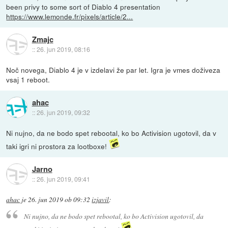
been privy to some sort of Diablo 4 presentation
https://www.lemonde.fr/pixels/article/2...
Zmajc
::
26. jun 2019, 08:16
Noč novega, Diablo 4 je v izdelavi že par let. Igra je vmes doživeza
vsaj 1 reboot.
ahac
::
26. jun 2019, 09:32
Ni nujno, da ne bodo spet rebootal, ko bo Activision ugotovil, da v
taki igri ni prostora za lootboxe!
Jarno
::
26. jun 2019, 09:41
ahac
je
26. jun 2019 ob 09:32
izjavil
:
Ni nujno, da ne bodo spet rebootal, ko bo Activision ugotovil, da