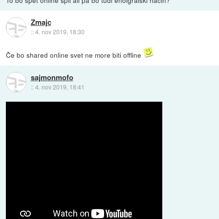
To bo spet online špil ali pa bo tudi enoigralski način?
Zmajc
::
4. nov 2019, 18:30
Če bo shared online svet ne more biti offline
sajmonmofo
::
4. nov 2019, 18:41