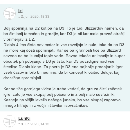
Izi
::
2. jun 2020, 18:33
Bolj spominja na D2 kot pa na D3. To je tudi Blizzardov namen, da
bo čim bolj temačen in grozljiv, ker D3 je bil kar malo preveč otročji
v primerjavi z D2.
Diablo 4 ima čisto nov motor in vse razvijajo iz nule, tako da na D3
ne more kaj dosti spominjati. Kar se pa igralnosti tiče pa Blizzard
seveda ne bo izumljal tople vode. Ravno tekoče animacije in super
občutek pri pobijanju v D3 je tisto, kar D3 povzdigne nad vse
številne Diablo klone. Za povrh je D3 ena najbolje prodajanih iger
vseh časov in bilo bi neumno, da bi koncept ki očitno deluje, kaj
drastično spreminjali.
Kar se tiče gornjega videa je treba vedeti, da gre za čisti začetek
igre, zato je vse skupaj bolj počasno in z bolj malo sovražniki.
Kasneje na višjih levelih našega junaka, bo vse skupaj zagotovo
mnogo hitreje in z večjim številom sovražnikov.
LunKi
::
3. jun 2020, 14:13