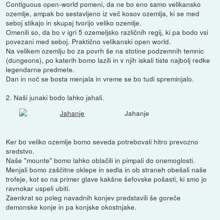
Contiguous open-world pomeni, da ne bo eno samo velikansko
ozemlje, ampak bo sestavljeno iz več kosov ozemlja, ki se med
seboj stikajo in skupaj tvorijo veliko ozemlje.
Omenili so, da bo v igri 5 ozemeljsko različnih regij, ki pa bodo vsi
povezani med seboj. Praktično velikanski open world.
Na velikem ozemlju bo za povrh še na stotine podzemnih temnic
(dungeons), po katerih bomo lazili in v njih iskali tiste najbolj redke
legendarne predmete.
Dan in noč se bosta menjala in vreme se bo tudi spreminjalo.
2. Naši junaki bodo lahko jahali.
Jahanje
Ker bo veliko ozemlje bomo seveda potrebovali hitro prevozno
sredstvo.
Naše "mounte" bomo lahko oblačili in pimpali do onemoglosti.
Menjali bomo zaščitne oklepe in sedla in ob straneh obešali naše
trofeje, kot so na primer glave kakšne šefovske pošasti, ki smo jo
ravnokar uspeli ubiti.
Zaenkrat so poleg navadnih konjev predstavili še goreče
demonske konje in pa konjske okostnjake.