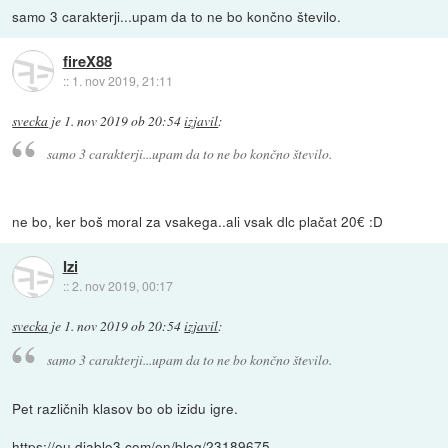
samo 3 carakterji...upam da to ne bo končno število.
fireX88
::
1. nov 2019, 21:11
svecka
je
1. nov 2019 ob 20:54
izjavil
:
samo 3 carakterji...upam da to ne bo končno število.
ne bo, ker boš moral za vsakega..ali vsak dlc plačat 20€ :D
Izi
::
2. nov 2019, 00:17
svecka
je
1. nov 2019 ob 20:54
izjavil
:
samo 3 carakterji...upam da to ne bo končno število.
Pet različnih klasov bo ob izidu igre.
https://eu.diablo3.com/en/blog/23189675...