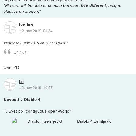
"Players will be able to choose between
five different
, unique
classes on launch."
IvoJan
::
2. nov 2019, 01:34
Evolve
je
1. nov 2019 ob 20:12
izjavil
:
ah beda
what :'D
Izi
::
2. nov 2019, 10:57
Novosti v Diablo 4
1. Svet bo "contiguous open-world"
Diablo 4 zemljevid