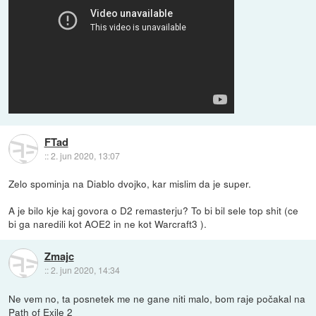
FTad
::
2. jun 2020, 13:07
Zelo spominja na Diablo dvojko, kar mislim da je super.
A je bilo kje kaj govora o D2 remasterju? To bi bil sele top shit (ce
bi ga naredili kot AOE2 in ne kot Warcraft3 ).
Zmajc
::
2. jun 2020, 14:34
Ne vem no, ta posnetek me ne gane niti malo, bom raje počakal na
Path of Exile 2