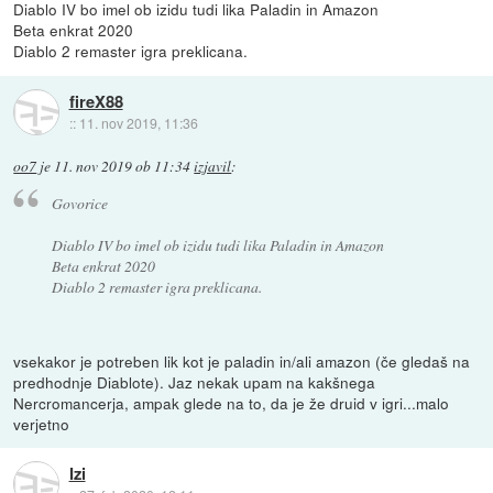
Diablo IV bo imel ob izidu tudi lika Paladin in Amazon
Beta enkrat 2020
Diablo 2 remaster igra preklicana.
fireX88
::
11. nov 2019, 11:36
oo7
je
11. nov 2019 ob 11:34
izjavil
:
Govorice
Diablo IV bo imel ob izidu tudi lika Paladin in Amazon
Beta enkrat 2020
Diablo 2 remaster igra preklicana.
vsekakor je potreben lik kot je paladin in/ali amazon (če gledaš na
predhodnje Diablote). Jaz nekak upam na kakšnega
Nercromancerja, ampak glede na to, da je že druid v igri...malo
verjetno
Izi