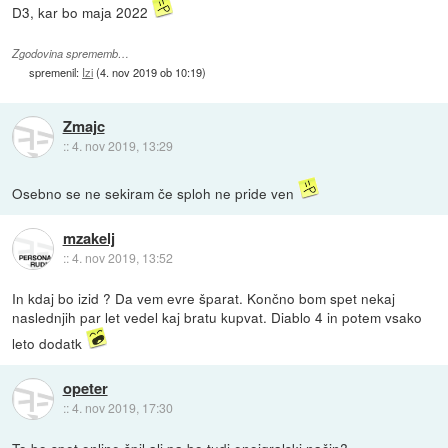
D3, kar bo maja 2022
Zgodovina sprememb…
spremenil:
Izi
(
4. nov 2019 ob 10:19
)
Zmajc
::
4. nov 2019, 13:29
Osebno se ne sekiram če sploh ne pride ven
mzakelj
::
4. nov 2019, 13:52
In kdaj bo izid ? Da vem evre šparat. Končno bom spet nekaj
naslednjih par let vedel kaj bratu kupvat. Diablo 4 in potem vsako
leto dodatk
opeter
::
4. nov 2019, 17:30