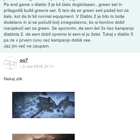
Pa end game v diablo 3 je bil čisto dogločasen...green set in
prilagodiš build greens set. S tem da so green seti padali kot za
šalo, kot da bi bil normal equipment. V Diablo 2 je bilo to bolje
dodelano in si se počutil bolj zmagoslavno, ko si končno dobil
manjakoči set za green. Se spomnim, da sem šel 3x čez kampanjo
diablota 2, da sem dobil opremo ki sem si jo želel. Tukaj v diablo 3
pa ze v prvem runu cez kampanjo dobiš vse.
Jaz jim več ne zaupam.
oo7
::
3. nov 2019, 21:11
Nekaj slik