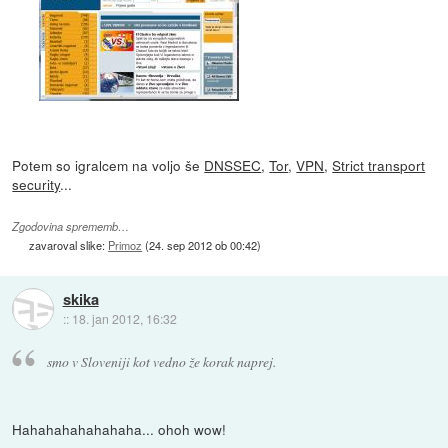
Potem so igralcem na voljo še
DNSSEC
,
Tor
,
VPN
,
Strict transport
security
...
Zgodovina sprememb…
zavaroval slike:
Primoz
(
24. sep 2012 ob 00:42
)
skika
::
18. jan 2012, 16:32
smo v Sloveniji kot vedno že korak naprej.
Hahahahahahahaha... ohoh wow!