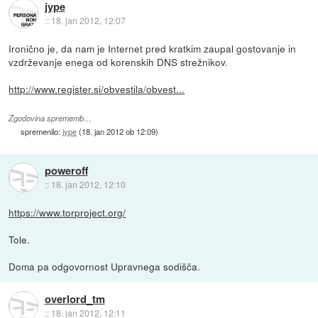
jype
::
18. jan 2012, 12:07
Ironično je, da nam je Internet pred kratkim zaupal gostovanje in
vzdrževanje enega od korenskih DNS strežnikov.
http://www.register.si/obvestila/obvest...
Zgodovina sprememb…
spremenilo:
jype
(
18. jan 2012 ob 12:09
)
poweroff
::
18. jan 2012, 12:10
https://www.torproject.org/
Tole.
Doma pa odgovornost Upravnega sodišča.
overlord_tm
::
18. jan 2012, 12:11