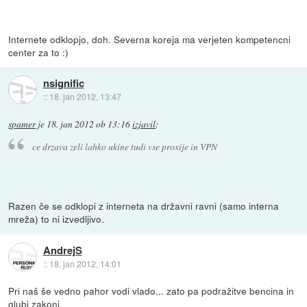
Internete odklopjo, doh. Severna koreja ma verjeten kompetencni
center za to :)
nsignific
::
18. jan 2012, 13:47
spamer
je
18. jan 2012 ob 13:16
izjavil
:
ce drzava zeli lahko ukine tudi vse proxije in VPN
Razen če se odklopi z interneta na državni ravni (samo interna
mreža) to ni izvedljivo.
AndrejS
::
18. jan 2012, 14:01
Pri naš še vedno pahor vodi vlado... zato pa podražitve bencina in
glubi zakoni.