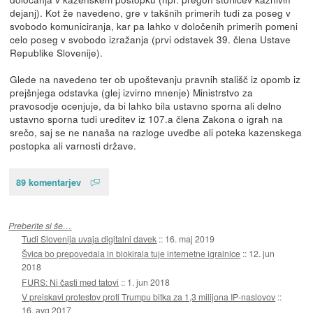
dejanj). Kot že navedeno, gre v takšnih primerih tudi za poseg v
svobodo komuniciranja, kar pa lahko v določenih primerih pomeni
celo poseg v svobodo izražanja (prvi odstavek 39. člena Ustave
Republike Slovenije).
Glede na navedeno ter ob upoštevanju pravnih stališč iz opomb iz
prejšnjega odstavka (glej izvirno mnenje) Ministrstvo za
pravosodje ocenjuje, da bi lahko bila ustavno sporna ali delno
ustavno sporna tudi ureditev iz 107.a člena Zakona o igrah na
srečo, saj se ne nanaša na razloge uvedbe ali poteka kazenskega
postopka ali varnosti države.
89 komentarjev
Preberite si še…
Tudi Slovenija uvaja digitalni davek
::
16. maj 2019
Švica bo prepovedala in blokirala tuje internetne igralnice
::
12. jun
2018
FURS: Ni časti med tatovi
::
1. jun 2018
V preiskavi protestov proti Trumpu bitka za 1,3 milijona IP-naslovov
::
16. avg 2017