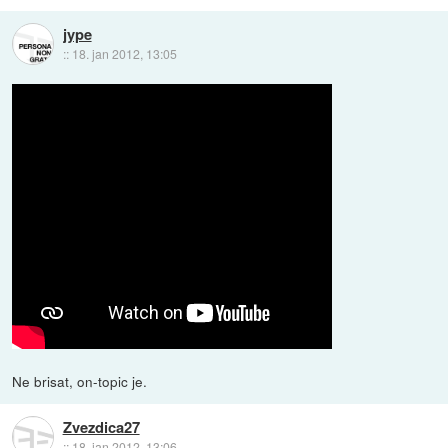
jype
::
18. jan 2012, 13:05
Ne brisat, on-topic je.
Zvezdica27
::
18. jan 2012, 13:06