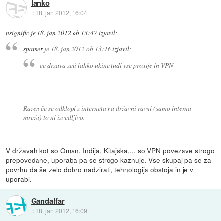
lanko
::
18. jan 2012, 16:04
nsignific
je
18. jan 2012 ob 13:47
izjavil
:
spamer
je
18. jan 2012 ob 13:16
izjavil
:
ce drzava zeli lahko ukine tudi vse proxije in VPN
Razen če se odklopi z interneta na državni ravni (samo interna
mreža) to ni izvedljivo.
V državah kot so Oman, Indija, Kitajska,... so VPN povezave strogo
prepovedane, uporaba pa se strogo kaznuje. Vse skupaj pa se za
povrhu da še zelo dobro nadzirati, tehnologija obstoja in je v
uporabi.
Gandalfar
::
18. jan 2012, 16:09