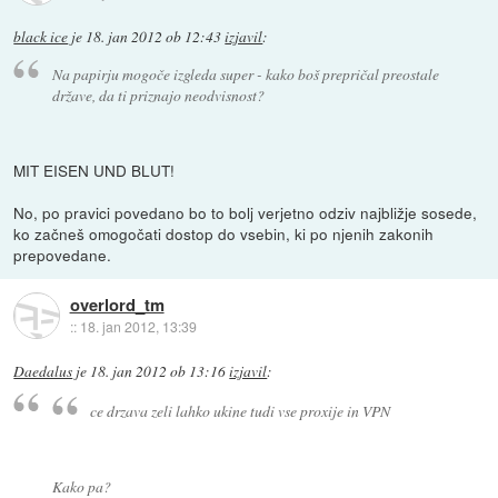
black ice
je
18. jan 2012 ob 12:43
izjavil
:
Na papirju mogoče izgleda super - kako boš prepričal preostale
države, da ti priznajo neodvisnost?
MIT EISEN UND BLUT!
No, po pravici povedano bo to bolj verjetno odziv najbližje sosede,
ko začneš omogočati dostop do vsebin, ki po njenih zakonih
prepovedane.
overlord_tm
::
18. jan 2012, 13:39
Daedalus
je
18. jan 2012 ob 13:16
izjavil
:
ce drzava zeli lahko ukine tudi vse proxije in VPN
Kako pa?