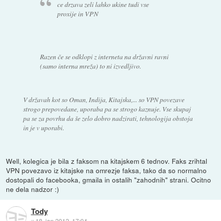
ce drzava zeli lahko ukine tudi vse
proxije in VPN
Razen če se odklopi z interneta na državni ravni
(samo interna mreža) to ni izvedljivo.
V državah kot so Oman, Indija, Kitajska,... so VPN povezave
strogo prepovedane, uporaba pa se strogo kaznuje. Vse skupaj
pa se za povrhu da še zelo dobro nadzirati, tehnologija obstoja
in je v uporabi.
Well, kolegica je bila z faksom na kitajskem 6 tednov. Faks zrihtal
VPN povezavo iz kitajske na omrezje faksa, tako da so normalno
dostopali do facebooka, gmaila in ostalih "zahodnih" strani. Ocitno
ne dela nadzor :)
Tody
::
18. jan 2012, 17:04