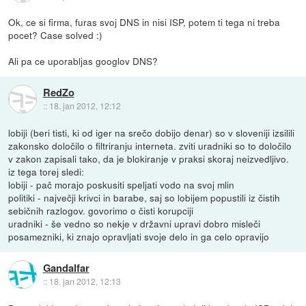
Ok, ce si firma, furas svoj DNS in nisi ISP, potem ti tega ni treba
pocet? Case solved :)
Ali pa ce uporabljas googlov DNS?
RedZo
::
18. jan 2012, 12:12
lobiji (beri tisti, ki od iger na srečo dobijo denar) so v sloveniji izsilili
zakonsko določilo o filtriranju interneta. zviti uradniki so to določilo
v zakon zapisali tako, da je blokiranje v praksi skoraj neizvedljivo.
iz tega torej sledi:
lobiji - pač morajo poskusiti speljati vodo na svoj mlin
politiki - največji krivci in barabe, saj so lobijem popustili iz čistih
sebičnih razlogov. govorimo o čisti korupciji
uradniki - še vedno so nekje v državni upravi dobro misleči
posamezniki, ki znajo opravljati svoje delo in ga celo opravijo
Gandalfar
::
18. jan 2012, 12:13