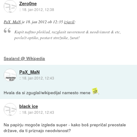
Zero0ne
::
18. jan 2012, 12:38
PaX_MaN
je
18. jan 2012 ob 12:35
izjavil
:
Kupit naftno ploščad, razglasit suverenost & neodvisnost & etc,
povlečt optiko, postavt strežnike, žurat!
Sealand @ Wikipedia
PaX_MaN
::
18. jan 2012, 12:43
Hvala da si zguglal/wikipedijal namesto mene
.
black ice
::
18. jan 2012, 12:43
Na papirju mogoče izgleda super - kako boš prepričal preostale
države, da ti priznajo neodvisnost?