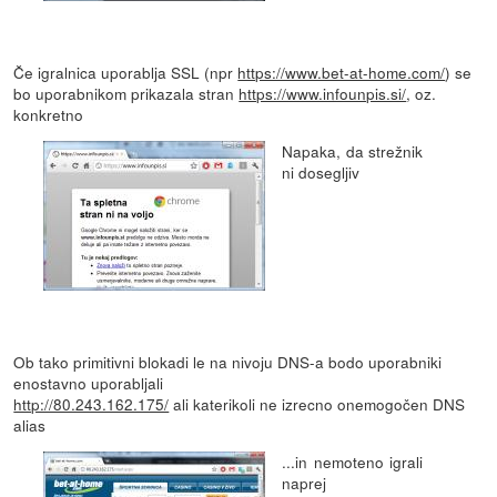
Če igralnica uporablja SSL (npr
https://www.bet-at-home.com/
) se
bo uporabnikom prikazala stran
https://www.infounpis.si/
, oz.
konkretno
Napaka, da strežnik
ni dosegljiv
Ob tako primitivni blokadi le na nivoju DNS-a bodo uporabniki
enostavno uporabljali
http://80.243.162.175/
ali katerikoli ne izrecno onemogočen DNS
alias
...in nemoteno igrali
naprej