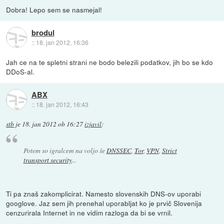
Dobra! Lepo sem se nasmejal!
brodul
::
18. jan 2012, 16:36
Jah ce na te spletni strani ne bodo belezili podatkov, jih bo se kdo
DDoS-al.
ABX
::
18. jan 2012, 16:43
stb
je
18. jan 2012 ob 16:27
izjavil
:
Potem so igralcem na voljo še
DNSSEC
,
Tor
,
VPN
,
Strict
transport security
...
Ti pa znaš zakomplicirat. Namesto slovenskih DNS-ov uporabi
googlove. Jaz sem jih prenehal uporabljat ko je prvič Slovenija
cenzurirala Internet in ne vidim razloga da bi se vrnil.