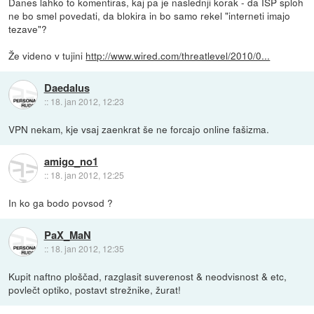
Danes lahko to komentiras, kaj pa je naslednji korak - da ISP sploh
ne bo smel povedati, da blokira in bo samo rekel "interneti imajo
tezave"?
Že videno v tujini
http://www.wired.com/threatlevel/2010/0...
Daedalus
::
18. jan 2012, 12:23
VPN nekam, kje vsaj zaenkrat še ne forcajo online fašizma.
amigo_no1
::
18. jan 2012, 12:25
In ko ga bodo povsod ?
PaX_MaN
::
18. jan 2012, 12:35
Kupit naftno ploščad, razglasit suverenost & neodvisnost & etc,
povlečt optiko, postavt strežnike, žurat!