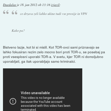
Daedalus
je
18. jan 2012 ob 13:16
izjavil
:
ce drzava zeli lahko ukine tudi vse proxije in VPN
Kako pa?
Bistveno lazje, kot bi si mislil. Kot TOR-ovci sami priznavajo se
lahko fokusiran rezim zelo mocno bori proti TOR-u, se posebaj pa
proti vsesplosni uporabi TOR-a. V svetu, kjer TOR ni domoljubno
uporabljati, ga itak uporabljajo samo kriminalci.