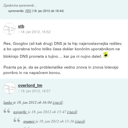
Zgodovina sprememb…
spremenilo:
ABX
(
18. jan 2012 ob 16:44
)
stb
::
18. jan 2012, 16:52
Res, Googlov (ali kak drug) DNS je ta hip najenostavnejša rešitev,
a bo uporabna točno toliko časa dokler končnim uporabnikom ne
blokirajo DNS prometa s tujino.... kar pa ni nujno daleč
Poanta pa je, da se problematike vedno znova in znova lotevajo
površno in na napačnem koncu.
overlord_tm
::
18. jan 2012, 16:57
lanko
je
18. jan 2012 ob 16:04
izjavil
:
nsignific
je
18. jan 2012 ob 13:47
izjavil
:
spamer
je
18. jan 2012 ob 13:16
izjavil
: