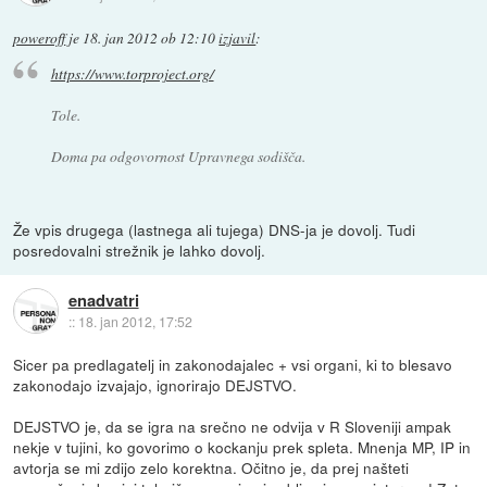
poweroff
je
18. jan 2012 ob 12:10
izjavil
:
https://www.torproject.org/
Tole.
Doma pa odgovornost Upravnega sodišča.
Že vpis drugega (lastnega ali tujega) DNS-ja je dovolj. Tudi
posredovalni strežnik je lahko dovolj.
enadvatri
::
18. jan 2012, 17:52
Sicer pa predlagatelj in zakonodajalec + vsi organi, ki to blesavo
zakonodajo izvajajo, ignorirajo DEJSTVO.
DEJSTVO je, da se igra na srečno ne odvija v R Sloveniji ampak
nekje v tujini, ko govorimo o kockanju prek spleta. Mnenja MP, IP in
avtorja se mi zdijo zelo korektna. Očitno je, da prej našteti