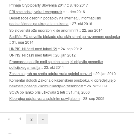
Prihaja Cryptoparty Slovenija 2017
::
8. feb 2017
FBI sme odslej vdirati vsepoprek
::
1. dec 2016
Desettisoče osebnih podatkov na internetu, Informacijski
pooblaščenec pa ukrepa le mukoma
::
27. okt 2016
So slovenski p2p uporabniki še anonimni?
::
22. apr 2014
Sodišče EU dovolilo blokade piratskih strani po razumnem postopku
::
31. mar 2014
UNPIS: Ni časti med tatovi (2)
::
24. sep 2012
UNPIS: Ni časti med tatovi
::
20. jan 2012
Francosko policijo moti spletna stran, ki objavlja posnetke
policijskega nasilja
::
23. okt 2011
Zakon o igrah na srečo odpira vrata spletni cenzuri
::
29. jan 2010
Komentar določb Zakona o kazenskem postopku, ki opredeljujejo
nekatere posege v komunikacijsko zasebnost
::
26. okt 2009
SOVA bo lahko prisluškovala 2 leti
::
31. maj 2006
Kiberpipa odpira vrata spletnim razvijalcem
::
28. sep 2005
«
1
2
»