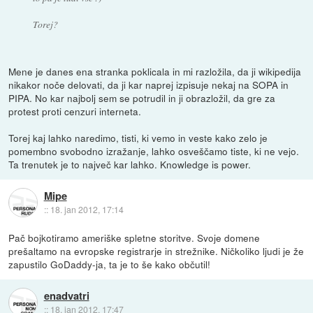
Torej?
Mene je danes ena stranka poklicala in mi razložila, da ji wikipedija
nikakor noče delovati, da ji kar naprej izpisuje nekaj na SOPA in
PIPA. No kar najbolj sem se potrudil in ji obrazložil, da gre za
protest proti cenzuri interneta.
Torej kaj lahko naredimo, tisti, ki vemo in veste kako zelo je
pomembno svobodno izražanje, lahko osveščamo tiste, ki ne vejo.
Ta trenutek je to največ kar lahko. Knowledge is power.
Mipe
::
18. jan 2012, 17:14
Pač bojkotiramo ameriške spletne storitve. Svoje domene
prešaltamo na evropske registrarje in strežnike. Ničkoliko ljudi je že
zapustilo GoDaddy-ja, ta je to še kako občutil!
enadvatri
::
18. jan 2012, 17:47