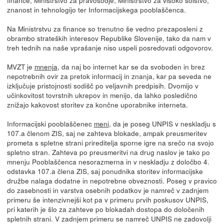
znanost in tehnologijo ter Informacijskega pooblaščenca.
Na Ministrstvu za finance so trenutno še vedno prezaposleni z
obrambo strateških interesov Republike Slovenije, tako da nam v
treh tednih na naše vprašanje niso uspeli posredovati odgovorov.
MVZT je
mnenja
, da naj bo internet kar se da svoboden in brez
nepotrebnih ovir za pretok informacij in znanja, kar pa seveda ne
izključuje pristojnosti sodišč po veljavnih predpisih. Dvomijo v
učinkovitost tovrstnih ukrepov in menijo, da lahko posledično
znižajo kakovost storitev za končne uporabnike interneta.
Informacijski pooblaščenec
meni
, da je poseg UNPIS v neskladju s
107.a členom ZIS, saj ne zahteva blokade, ampak preusmeritev
prometa s spletne strani prireditelja sporne igre na srečo na svojo
spletno stran. Zahteva po preusmeritvi na drug naslov je tako po
mnenju Pooblaščenca nesorazmerna in v neskladju z določbo 4.
odstavka 107.a člena ZIS, saj ponudnika storitev informacijske
družbe nalaga dodatne in nepotrebne obveznosti. Poseg v pravico
do zasebnosti in varstva osebnih podatkov je namreč v zadnjem
primeru še intenzivnejši kot pa v primeru prvih poskusov UNPIS,
pri katerih je šlo za zahteve po blokadah dostopa do določenih
spletnih strani. V zadnjem primeru se namreč UNPIS ne zadovolji