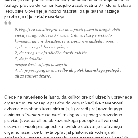
razlage pravice do komunikacijske zasebnosti iz 37. člena Ustave
Republike Slovenije je možno razbrati, da je takšna razlaga
pravilna, saj je v njej navedeno:
9. Pogoje za omejitev pravice do tajnosti pisem in drugih občil
vsebuje drugi odstavek 37. člena Ustave. Poseg v svobodo
komuniciranja je dopusten, če so izpolnjeni naslednji pogoji:
1) da je poseg določen v zakonu,
2) da poseg s svojo odločbo dovoli sodišče,
3) da je določno
omejen čas izvajanja posega in
4) da je poseg
nujen za uvedbo ali potek kazenskega postopka
ali za varnost države
.
Glede na navedeno je jasno, da kolikor gre pri ukrepih upravnega
organa tudi za poseg v pravico do komunikacijske zasebnosti
oziroma v svobodo komuniciranja, in zaradi prej navedenega
aksioma o "
" razlogov za poseg v navedeno
numerus clausus
pravico (uvedba ali potek kazenskega postopka ali varnost
države) ni videti pristojnosti za tovrstno delovanje upravnega
organa, razen, če bi le-ta opravljal pristojnosti vodenja ali
določanja v kazenskem postopku (npr. pregon storilcev kaznivih