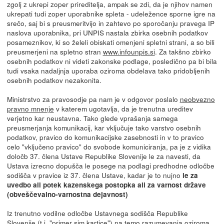
zgolj z ukrepi zoper prireditelja, ampak se zdi, da je njihov namen
ukrepati tudi zoper uporabnike spleta - udeležence sporne igre na
srečo, saj bi s preusmeritvijo in zahtevo po sporočanju pravega IP
naslova uporabnika, pri UNPIS nastala zbirka osebnih podatkov
posameznikov, ki so želeli obiskati omenjeni spletni strani, a so bili
preusmerjeni na spletno stran
www.infounpis.si
. Za takšno zbirko
osebnih podatkov ni videti zakonske podlage, posledično pa bi bila
tudi vsaka nadaljnja uporaba oziroma obdelava tako pridobljenih
osebnih podatkov nezakonita.
Ministrstvo za pravosodje pa nam je v odgovor poslalo
neobvezno
pravno mnenje
v katerem ugotavlja, da je trenutna ureditev
verjetno kar neustavna. Tako glede vprašanja samega
preusmerjanja komunikacij, kar vključuje tako varstvo osebnih
podatkov, pravico do komunikacijske zasebnosti in v to pravico
celo "vključeno pravico" do svobode komuniciranja, pa je z vidika
določb 37. člena Ustave Republike Slovenije le za navesti, da
Ustava izrecno dopušča le posege na podlagi predhodne odločbe
sodišča v pravice iz 37. člena Ustave, kadar je to nujno
le za
uvedbo ali potek kazenskega postopka ali za varnost države
(obveščevalno-varnostna dejavnost)
Iz trenutno vodilne odločbe Ustavnega sodišča Republike
Slovenije (t.i. "primer sim kartice") na temo razumevanja oziroma