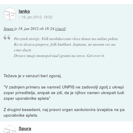
lanko
::
18. jan 2012, 18:52
Spura
je
18. jan 2012 ob 18:24
izjavil
:
Povzetek storije: Folk neobdavceno vlece denar na online pokru.
Ko to drzava prepove, folk butthurt. Jojmene, ne morem vec na
crno sluzit.
Drzave imajo monopol nad igrami na sreco. Get over it.
Težava je v cenzuri beri zgoraj.
"V zadnjem primeru se namreč UNPIS ne zadovolji zgolj z ukrepi
zoper prireditelja, ampak se zdi, da je njihov namen ukrepati tudi
zoper uporabnike spleta"
Z drugimi besedami, naj pravni organ sankcionira izvajalca ne pa
uporabnike spleta.
Spura