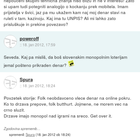
nepoučeni skupini tehnična znanja niso blizu in ne v interesu! Zato
si upam tudi potegniti analogijo o kockanju prek mobitela. Imam
prijatelja v švici, jaz pa mu ukažem kam naj moj denar stavi na
ruleti v tam. kazinoju. Kaj ima tu UNPIS? Ali mi lahko zato
prisluškuje in prekine povezavo?
poweroff
::
18. jan 2012, 17:59
Seveda. Kaj pa misliš, da boš slovenskim monopolnim loterijam
jemal pošteno prikraden denar?
Spura
::
18. jan 2012, 18:24
Povzetek storije: Folk neobdavceno vlece denar na online pokru.
Ko to drzava prepove, folk butthurt. Jojmene, ne morem vec na
crno sluzit.
Drzave imajo monopol nad igrami na sreco. Get over it.
Zgodovina sprememb…
spremenil:
Spura
(
18. jan 2012 ob 18:24
)