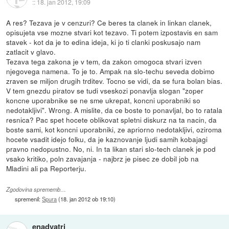
::
18. jan 2012, 19:09
A res? Tezava je v cenzuri? Ce beres ta clanek in linkan clanek,
opisujeta vse mozne stvari kot tezavo. Ti potem izpostavis en sam
stavek - kot da je to edina ideja, ki jo ti clanki poskusajo nam
zatlacit v glavo.
Tezava tega zakona je v tem, da zakon omogoca stvari izven
njegovega namena. To je to. Ampak na slo-techu seveda dobimo
zraven se miljon drugih trditev. Tocno se vidi, da se fura bolan bias.
V tem gnezdu piratov se tudi vseskozi ponavlja slogan "zoper
koncne uporabnike se ne sme ukrepat, koncni uporabniki so
nedotakljivi". Wrong. A mislite, da ce boste to ponavljal, bo to ratala
resnica? Pac spet hocete oblikovat spletni diskurz na ta nacin, da
boste sami, kot koncni uporabniki, ze apriorno nedotakljivi, oziroma
hocete vsadit idejo folku, da je kaznovanje ljudi samih kobajagi
pravno nedopustno. No, ni. In ta likan stari slo-tech clanek je pod
vsako kritiko, poln zavajanja - najbrz je pisec ze dobil job na
Mladini ali pa Reporterju.
Zgodovina sprememb…
spremenil:
Spura
(
18. jan 2012 ob 19:10
)
enadvatri