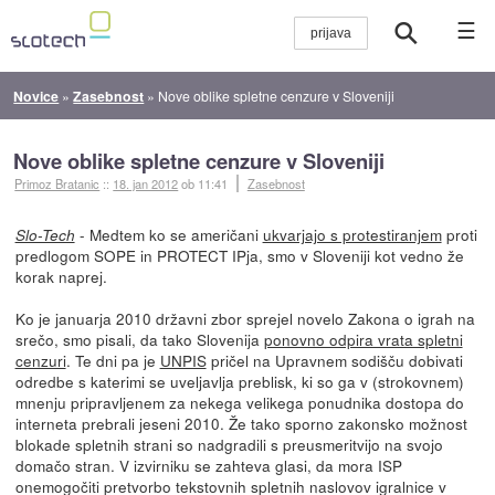
☰
Novice
»
Zasebnost
»
Nove oblike spletne cenzure v Sloveniji
Nove oblike spletne cenzure v Sloveniji
Primoz Bratanic
::
18. jan 2012
ob 11:41
Zasebnost
- Medtem ko se američani
ukvarjajo s protestiranjem
proti
Slo-Tech
predlogom SOPE in PROTECT IPja, smo v Sloveniji kot vedno že
korak naprej.
Ko je januarja 2010 državni zbor sprejel novelo Zakona o igrah na
srečo, smo pisali, da tako Slovenija
ponovno odpira vrata spletni
cenzuri
. Te dni pa je
UNPIS
pričel na Upravnem sodišču dobivati
odredbe s katerimi se uveljavlja preblisk, ki so ga v (strokovnem)
mnenju pripravljenem za nekega velikega ponudnika dostopa do
interneta prebrali jeseni 2010. Že tako sporno zakonsko možnost
blokade spletnih strani so nadgradili s preusmeritvijo na svojo
domačo stran. V izvirniku se zahteva glasi, da mora ISP
onemogočiti pretvorbo tekstovnih spletnih naslovov igralnice v