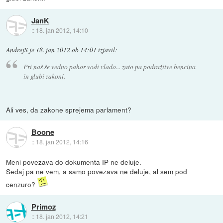
JanK
::
18. jan 2012, 14:10
AndrejS
je
18. jan 2012 ob 14:01
izjavil
:
Pri naš še vedno pahor vodi vlado... zato pa podražitve bencina
in glubi zakoni.
Ali ves, da zakone sprejema parlament?
Boone
::
18. jan 2012, 14:16
Meni povezava do dokumenta IP ne deluje.
Sedaj pa ne vem, a samo povezava ne deluje, al sem pod
cenzuro?
Primoz
::
18. jan 2012, 14:21