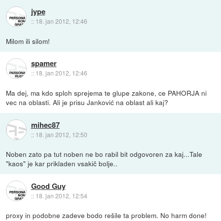
jype
::
18. jan 2012, 12:46
Milom ili silom!
spamer
::
18. jan 2012, 12:46
Ma dej, ma kdo sploh sprejema te glupe zakone, ce PAHORJA ni
vec na oblasti. Ali je prisu Janković na oblast ali kaj?
mihec87
::
18. jan 2012, 12:50
Noben zato pa tut noben ne bo rabil bit odgovoren za kaj...Tale
"kaos" je kar prikladen vsakič bolje..
Good Guy
::
18. jan 2012, 12:54
proxy in podobne zadeve bodo rešile ta problem. No harm done!