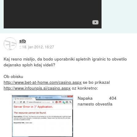
stb
::
18. jan 2012, 16:27
Kaj resno mislijo, da bodo uporabniki spletnih igralnic to obvetilo
dejansko sploh kdaj videli?
Ob obisku
http://www.bet-at-home.com/casino.aspx
se bo prikazal
http://www.infounpis.si/casino.aspx
oz konkretno:
Napaka 404
namesto obvestila