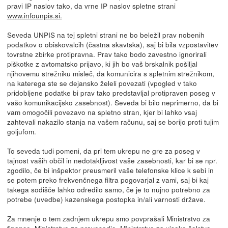
pravi IP naslov tako, da vrne IP naslov spletne strani
www.infounpis.si.
Seveda UNPIS na tej spletni strani ne bo beležil prav nobenih
podatkov o obiskovalcih (častna skavtska), saj bi bila vzpostavitev
tovrstne zbirke protipravna. Prav tako bodo zavestno ignorirali
piškotke z avtomatsko prijavo, ki jih bo vaš brskalnik pošiljal
njihovemu strežniku misleč, da komunicira s spletnim strežnikom,
na katerega ste se dejansko želeli povezati (vpogled v tako
pridobljene podatke bi prav tako predstavljal protipraven poseg v
vašo komunikacijsko zasebnost). Seveda bi bilo neprimerno, da bi
vam omogočili povezavo na spletno stran, kjer bi lahko vsaj
zahtevali nakazilo stanja na vašem računu, saj se borijo proti tujim
goljufom.
To seveda tudi pomeni, da pri tem ukrepu ne gre za poseg v
tajnost vaših občil in nedotakljivost vaše zasebnosti, kar bi se npr.
zgodilo, če bi inšpektor preusmeril vaše telefonske klice k sebi in
se potem preko frekvenčnega filtra pogovarjal z vami, saj bi kaj
takega sodišče lahko odredilo samo, če je to nujno potrebno za
potrebe (uvedbe) kazenskega postopka in/ali varnosti države.
Za mnenje o tem zadnjem ukrepu smo povprašali Ministrstvo za
finance, Ministrstvo za pravosodje, Ministrstvo za visoko šolstvo,