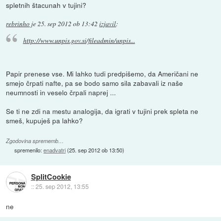
spletnih štacunah v tujini?
rebrinho
je
25. sep 2012 ob 13:42
izjavil
:
http://www.unpis.gov.si/fileadmin/unpis...
Papir prenese vse. Mi lahko tudi predpišemo, da Američani ne
smejo črpati nafte, pa se bodo samo sila zabavali iz naše
neumnosti in veselo črpali naprej ...
Se ti ne zdi na mestu analogija, da igrati v tujini prek spleta ne
smeš, kupuješ pa lahko?
Zgodovina sprememb…
spremenilo:
enadvatri
(
25. sep 2012 ob 13:50
)
SplitCookie
::
25. sep 2012, 13:55
ne