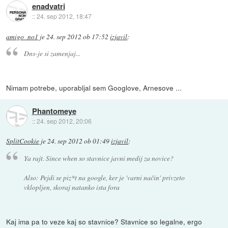
enadvatri
::
24. sep 2012, 18:47
amigo_no1
je
24. sep 2012 ob 17:52
izjavil
:
Dns-je si zamenjaj...
Nimam potrebe, uporabljal sem Googlove, Arnesove ...
Phantomeye
::
24. sep 2012, 20:06
SplitCookie
je
24. sep 2012 ob 01:49
izjavil
:
Ya rajt. Since when so stavnice javni medij za novice?
Also: Pejdi se piz*t na google, ker je 'varni način' privzeto
vklopljen, skoraj natanko ista fora
Kaj ima pa to veze kaj so stavnice? Stavnice so legalne, ergo