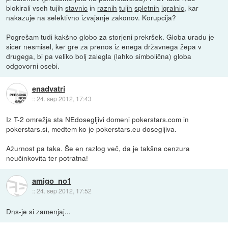
blokirali vseh tujih
stavnic
in
raznih
tujih
spletnih
igralnic
, kar
nakazuje na selektivno izvajanje zakonov. Korupcija?
Pogrešam tudi kakšno globo za storjeni prekršek. Globa uradu je
sicer nesmisel, ker gre za prenos iz enega državnega žepa v
drugega, bi pa veliko bolj zalegla (lahko simbolična) globa
odgovorni osebi.
enadvatri
::
24. sep 2012, 17:43
Iz T-2 omrežja sta NEdosegljivi domeni pokerstars.com in
pokerstars.si, medtem ko je pokerstars.eu dosegljiva.
Ažurnost pa taka. Še en razlog več, da je takšna cenzura
neučinkovita ter potratna!
amigo_no1
::
24. sep 2012, 17:52
Dns-je si zamenjaj...