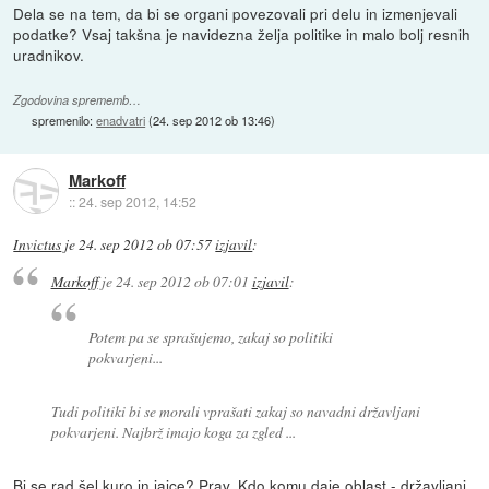
Dela se na tem, da bi se organi povezovali pri delu in izmenjevali
podatke? Vsaj takšna je navidezna želja politike in malo bolj resnih
uradnikov.
Zgodovina sprememb…
spremenilo:
enadvatri
(
24. sep 2012 ob 13:46
)
Markoff
::
24. sep 2012, 14:52
Invictus
je
24. sep 2012 ob 07:57
izjavil
:
Markoff
je
24. sep 2012 ob 07:01
izjavil
:
Potem pa se sprašujemo, zakaj so politiki
pokvarjeni...
Tudi politiki bi se morali vprašati zakaj so navadni državljani
pokvarjeni. Najbrž imajo koga za zgled ...
Bi se rad šel kuro in jajce? Prav. Kdo komu daje oblast - državljani