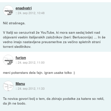
enadvatri
::
24. sep 2012, 10:48
Nič strašnega.
V Italiji so cenzurirali že YouTube, ki mora sam sedaj bdeti nad
objavami vsebin italijanskih založnikov (beri: Berlusconija) ... In še
vedno imajo nastavljene preusmeritve za večino spletnih strani
torrent sledilnikov.
furion
::
24. sep 2012, 11:00
meni pokerstars dela fajn. igram usake tolko :)
Manu
::
24. sep 2012, 11:33
Ta novica govori bolj o tem, da zbirajo podatke za katere so rekli,
da jih ne bodo.