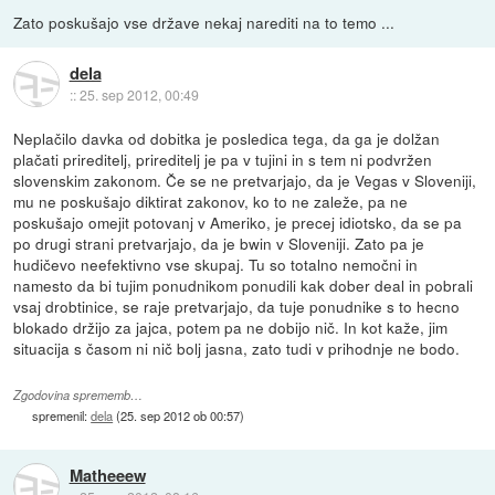
Zato poskušajo vse države nekaj narediti na to temo ...
dela
::
25. sep 2012, 00:49
Neplačilo davka od dobitka je posledica tega, da ga je dolžan
plačati prireditelj, prireditelj je pa v tujini in s tem ni podvržen
slovenskim zakonom. Če se ne pretvarjajo, da je Vegas v Sloveniji,
mu ne poskušajo diktirat zakonov, ko to ne zaleže, pa ne
poskušajo omejit potovanj v Ameriko, je precej idiotsko, da se pa
po drugi strani pretvarjajo, da je bwin v Sloveniji. Zato pa je
hudičevo neefektivno vse skupaj. Tu so totalno nemočni in
namesto da bi tujim ponudnikom ponudili kak dober deal in pobrali
vsaj drobtinice, se raje pretvarjajo, da tuje ponudnike s to hecno
blokado držijo za jajca, potem pa ne dobijo nič. In kot kaže, jim
situacija s časom ni nič bolj jasna, zato tudi v prihodnje ne bodo.
Zgodovina sprememb…
spremenil:
dela
(
25. sep 2012 ob 00:57
)
Matheeew