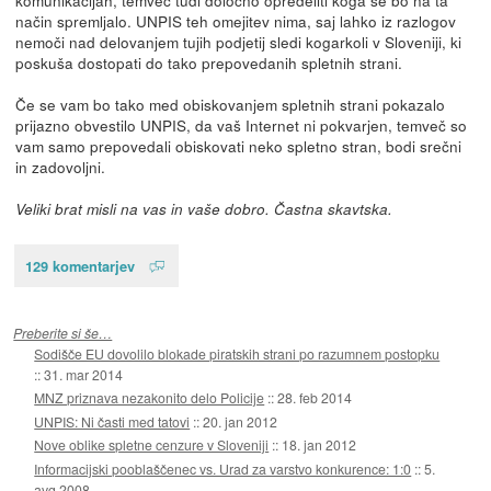
način spremljalo. UNPIS teh omejitev nima, saj lahko iz razlogov
nemoči nad delovanjem tujih podjetij sledi kogarkoli v Sloveniji, ki
poskuša dostopati do tako prepovedanih spletnih strani.
Če se vam bo tako med obiskovanjem spletnih strani pokazalo
prijazno obvestilo UNPIS, da vaš Internet ni pokvarjen, temveč so
vam samo prepovedali obiskovati neko spletno stran, bodi srečni
in zadovoljni.
Veliki brat misli na vas in vaše dobro. Častna skavtska.
129 komentarjev
Preberite si še…
Sodišče EU dovolilo blokade piratskih strani po razumnem postopku
::
31. mar 2014
MNZ priznava nezakonito delo Policije
::
28. feb 2014
UNPIS: Ni časti med tatovi
::
20. jan 2012
Nove oblike spletne cenzure v Sloveniji
::
18. jan 2012
Informacijski pooblaščenec vs. Urad za varstvo konkurence: 1:0
::
5.
avg 2008