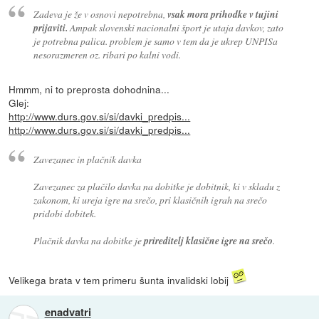
Zadeva je že v osnovi nepotrebna,
vsak mora prihodke v tujini
prijaviti.
Ampak slovenski nacionalni šport je utaja davkov, zato
je potrebna palica. problem je samo v tem da je ukrep UNPISa
nesorazmeren oz. ribari po kalni vodi.
Hmmm, ni to preprosta dohodnina...
Glej:
http://www.durs.gov.si/si/davki_predpis...
http://www.durs.gov.si/si/davki_predpis...
Zavezanec in plačnik davka
Zavezanec za plačilo davka na dobitke je dobitnik, ki v skladu z
zakonom, ki ureja igre na srečo, pri klasičnih igrah na srečo
pridobi dobitek.
Plačnik davka na dobitke je
prireditelj klasične igre na srečo
.
Velikega brata v tem primeru šunta invalidski lobij
enadvatri