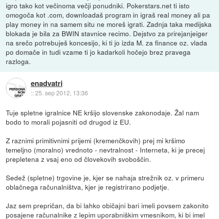
igro tako kot večinoma večji ponudniki. Pokerstars.net ti isto
omogoča kot .com, downloadaš program in igraš real money ali pa
play money in na samem situ ne moreš igrati. Zadnja taka medijska
blokada je bila za BWIN stavnice recimo. Dejstvo za prirejanjeiger
na srečo potrebuješ koncesijo, ki ti jo izda M. za finance oz. vlada
po domače in tudi vzame ti jo kadarkoli hočejo brez pravega
razloga.
enadvatri
::
25. sep 2012, 13:36
Tuje spletne igralnice NE kršijo slovenske zakonodaje. Žal nam
bodo to morali pojasniti od drugod iz EU.
Z raznimi primitivnimi prijemi (kremenčkovih) prej mi kršimo
temeljno (moralno) vrednoto - nevtralnost - Interneta, ki je precej
prepletena z vsaj eno od človekovih svoboščin.
Sedež (spletne) trgovine je, kjer se nahaja strežnik oz. v primeru
oblačnega računalništva, kjer je registrirano podjetje.
Jaz sem prepričan, da bi lahko običajni bari imeli povsem zakonito
posajene računalnike z lepim uporabniškim vmesnikom, ki bi imel