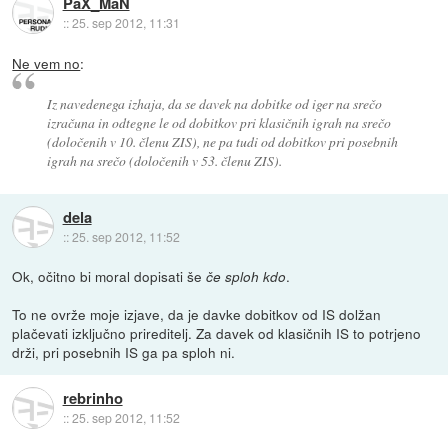
PaX_MaN
::
25. sep 2012, 11:31
Ne vem no
:
Iz navedenega izhaja, da se davek na dobitke od iger na srečo
izračuna in odtegne le od dobitkov pri klasičnih igrah na srečo
(določenih v 10. členu ZIS), ne pa tudi od dobitkov pri posebnih
igrah na srečo (določenih v 53. členu ZIS).
dela
::
25. sep 2012, 11:52
Ok, očitno bi moral dopisati še
.
če sploh kdo
To ne ovrže moje izjave, da je davke dobitkov od IS dolžan
plačevati izključno prireditelj. Za davek od klasičnih IS to potrjeno
drži, pri posebnih IS ga pa sploh ni.
rebrinho
::
25. sep 2012, 11:52