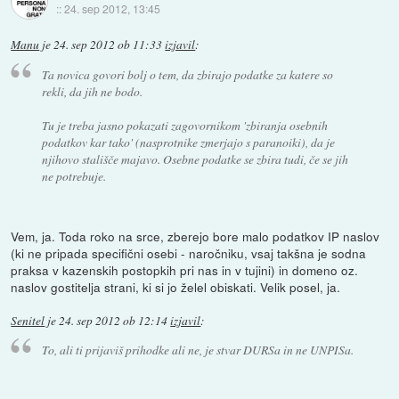
::
24. sep 2012, 13:45
Manu
je
24. sep 2012 ob 11:33
izjavil
:
Ta novica govori bolj o tem, da zbirajo podatke za katere so
rekli, da jih ne bodo.
Tu je treba jasno pokazati zagovornikom 'zbiranja osebnih
podatkov kar tako' (nasprotnike zmerjajo s paranoiki), da je
njihovo stališče majavo. Osebne podatke se zbira tudi, če se jih
ne potrebuje.
Vem, ja. Toda roko na srce, zberejo bore malo podatkov IP naslov
(ki ne pripada specifični osebi - naročniku, vsaj takšna je sodna
praksa v kazenskih postopkih pri nas in v tujini) in domeno oz.
naslov gostitelja strani, ki si jo želel obiskati. Velik posel, ja.
Senitel
je
24. sep 2012 ob 12:14
izjavil
:
To, ali ti prijaviš prihodke ali ne, je stvar DURSa in ne UNPISa.