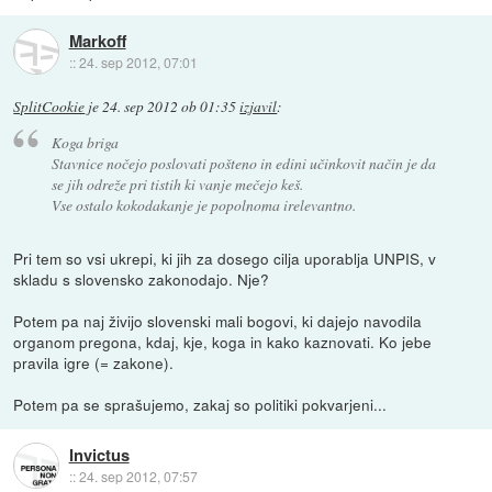
Markoff
::
24. sep 2012, 07:01
SplitCookie
je
24. sep 2012 ob 01:35
izjavil
:
Koga briga
Stavnice nočejo poslovati pošteno in edini učinkovit način je da
se jih odreže pri tistih ki vanje mečejo keš.
Vse ostalo kokodakanje je popolnoma irelevantno.
Pri tem so vsi ukrepi, ki jih za dosego cilja uporablja UNPIS, v
skladu s slovensko zakonodajo. Nje?
Potem pa naj živijo slovenski mali bogovi, ki dajejo navodila
organom pregona, kdaj, kje, koga in kako kaznovati. Ko jebe
pravila igre (= zakone).
Potem pa se sprašujemo, zakaj so politiki pokvarjeni...
Invictus
::
24. sep 2012, 07:57