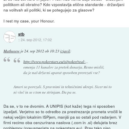
politikom ali obratno? Kdo vzpostavlja etične standarde - državljani
na volitvah ali politiki, ki se potegujejo za glasove?
I rest my case, your Honour.
stb
::
24. sep 2012, 17:02
Matheeew
je
24. sep 2012 ob 10:23
izjavil
:
http://www.pokerstars.eu/si/poker/real-
...
omenja 11 kanalov za pretok denarja. Resno misliš,
da je naš državni aparat sposoben prerezati vse?
Ameri so porezali. S pravnimi in tehničnimi ukrepi. Sicer mi to
ni všeč in se s tem ne strinjam. Da pa se.
Da se, v to ne dvomim. A UNIPIS (kot kaže) tega ni sposoben
izpeljati. Verjetno so to odredbo za prestrezanje prometa vročili le
nekaj večjim lokalnim ISPjem, manjši pa so ostali pod radarjem. V
firmi recimo oba cenzurirana naslova (.com in .si) delujeta brez
problemov (preusmerjata na pokerstars.eu). Prav tako niso