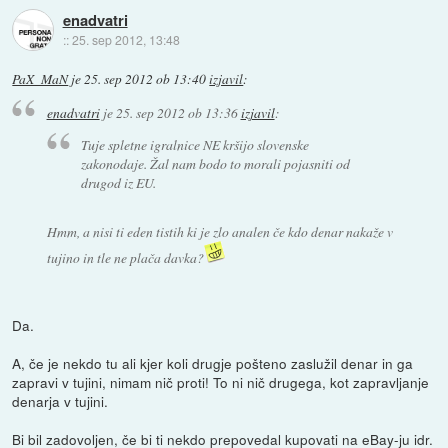
enadvatri
::
25. sep 2012, 13:48
PaX_MaN
je
25. sep 2012 ob 13:40
izjavil
:
enadvatri
je
25. sep 2012 ob 13:36
izjavil
:
Tuje spletne igralnice NE kršijo slovenske
zakonodaje. Žal nam bodo to morali pojasniti od
drugod iz EU.
Hmm, a nisi ti eden tistih ki je zlo analen če kdo denar nakaže v
tujino in tle ne plača davka?
Da.
A, če je nekdo tu ali kjer koli drugje pošteno zaslužil denar in ga
zapravi v tujini, nimam nič proti! To ni nič drugega, kot zapravljanje
denarja v tujini.
Bi bil zadovoljen, če bi ti nekdo prepovedal kupovati na eBay-ju idr.