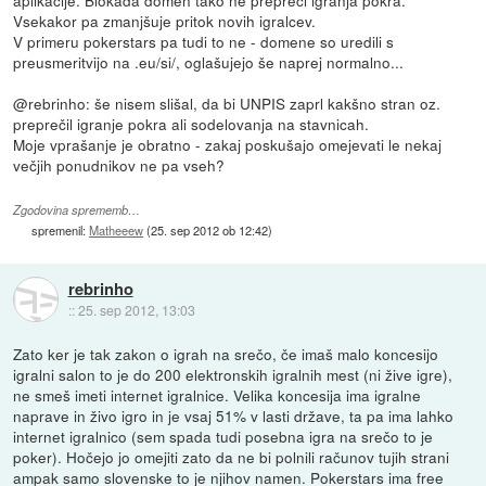
Vsekakor pa zmanjšuje pritok novih igralcev.
V primeru pokerstars pa tudi to ne - domene so uredili s
preusmeritvijo na .eu/si/, oglašujejo še naprej normalno...
@rebrinho: še nisem slišal, da bi UNPIS zaprl kakšno stran oz.
preprečil igranje pokra ali sodelovanja na stavnicah.
Moje vprašanje je obratno - zakaj poskušajo omejevati le nekaj
večjih ponudnikov ne pa vseh?
Zgodovina sprememb…
spremenil:
Matheeew
(
25. sep 2012 ob 12:42
)
rebrinho
::
25. sep 2012, 13:03
Zato ker je tak zakon o igrah na srečo, če imaš malo koncesijo
igralni salon to je do 200 elektronskih igralnih mest (ni žive igre),
ne smeš imeti internet igralnice. Velika koncesija ima igralne
naprave in živo igro in je vsaj 51% v lasti države, ta pa ima lahko
internet igralnico (sem spada tudi posebna igra na srečo to je
poker). Hočejo jo omejiti zato da ne bi polnili računov tujih strani
ampak samo slovenske to je njihov namen. Pokerstars ima free