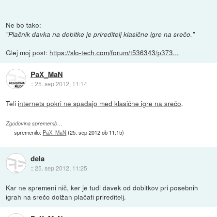
Ne bo tako:
"Plačnik davka na dobitke je prireditelj klasične igre na srečo."
Glej moj post:
https://slo-tech.com/forum/t536343/p373...
PaX_MaN
::
25. sep 2012, 11:14
Teli
internets pokri ne spadajo med klasične igre na srečo
.
Zgodovina sprememb…
spremenilo:
PaX_MaN
(
25. sep 2012 ob 11:15
)
dela
::
25. sep 2012, 11:25
Kar ne spremeni nič, ker je tudi davek od dobitkov pri posebnih
igrah na srečo dolžan plačati prireditelj.