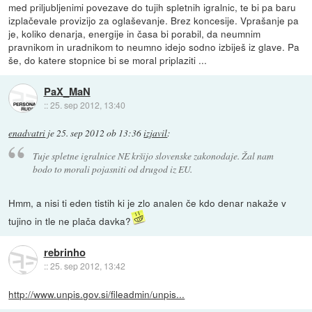
med priljubljenimi povezave do tujih spletnih igralnic, te bi pa baru
izplačevale provizijo za oglaševanje. Brez koncesije. Vprašanje pa
je, koliko denarja, energije in časa bi porabil, da neumnim
pravnikom in uradnikom to neumno idejo sodno izbiješ iz glave. Pa
še, do katere stopnice bi se moral priplaziti ...
PaX_MaN
::
25. sep 2012, 13:40
enadvatri
je
25. sep 2012 ob 13:36
izjavil
:
Tuje spletne igralnice NE kršijo slovenske zakonodaje. Žal nam
bodo to morali pojasniti od drugod iz EU.
Hmm, a nisi ti eden tistih ki je zlo analen če kdo denar nakaže v
tujino in tle ne plača davka?
rebrinho
::
25. sep 2012, 13:42
http://www.unpis.gov.si/fileadmin/unpis...