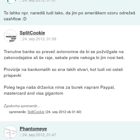
To lahko npr. narediš tudi tako, da jim po ameriškem vzoru odrežeš
cashflow :D
SplitCookie
::
24. sep 2012, 01:39
Trenutne banke so preveč avtonomne da bi se požvižgale na
zakonodajalce ali še raje, sekale prste nekoga ki jim nosi keš.
Provizije na bankomatih so ena takih stvari, kot tudi vsi ostali
prispevki
Poleg tega naša državica nima za burek napram Paypal,
mastercard and visa gigantom
Zgodovina sprememb…
spremenilo:
SplitCookie
(
24. sep 2012 ob 01:40
)
Phantomeye
::
24. sep 2012, 01:47