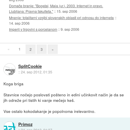
Domače branje: "Bogataj, Maja (ur.). 2003. Internet in pravo.
Ljubljana: Pravna fakulteta."
::
15. sep 2006
Mnenje: totalitarni vzgibi slovenskih oblasti pri odnosu do interneta
::
14. sep 2006
Imperij v trgovini s porcelanom
::
9. sep 2006
«
1
2
3
»
SplitCookie
::
24. sep 2012, 01:35
Koga briga
Stavnice nočejo poslovati pošteno in edini učinkovit način je da se
jih odreže pri tistih ki vanje mečejo keš.
Vse ostalo kokodakanje je popolnoma irelevantno.
Primoz
::
24. sep 2012, 01:37