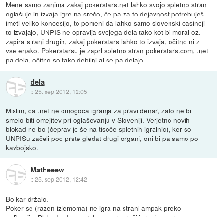
Mene samo zanima zakaj pokerstars.net lahko svojo spletno stran
oglašuje in izvaja igre na srečo, če pa za to dejavnost potrebuješ
imeti veliko koncesijo, to pomeni da lahko samo slovenski casinoji
to izvajajo, UNPIS ne opravlja svojega dela tako kot bi moral oz.
zapira strani drugih, zakaj pokerstars lahko to izvaja, očitno ni z
vse enako. Pokerstarsu je zaprl spletno stran pokerstars.com, .net
pa dela, očitno so tako debilni al se pa delajo.
dela
::
25. sep 2012, 12:05
Mislim, da .net ne omogoča igranja za pravi denar, zato ne bi
smelo biti omejitev pri oglaševanju v Sloveniji. Verjetno novih
blokad ne bo (čeprav je še na tisoče spletnih igralnic), ker so
UNPISu začeli pod prste gledat drugi organi, oni bi pa samo po
kavbojsko.
Matheeew
::
25. sep 2012, 12:42
Bo kar držalo.
Poker se (razen izjemoma) ne igra na strani ampak preko
aplikacije. Blokada domen tako ne prepreči igranja pokra.