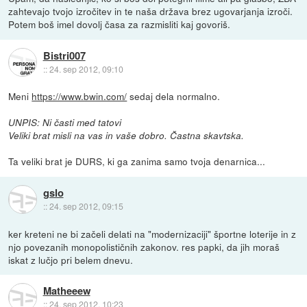
zahtevajo tvojo izročitev in te naša država brez ugovarjanja izroči.
Potem boš imel dovolj časa za razmisliti kaj govoriš.
Bistri007
::
24. sep 2012, 09:10
Meni
https://www.bwin.com/
sedaj dela normalno.
UNPIS: Ni časti med tatovi
Veliki brat misli na vas in vaše dobro. Častna skavtska.
Ta veliki brat je DURS, ki ga zanima samo tvoja denarnica...
gslo
::
24. sep 2012, 09:15
ker kreteni ne bi začeli delati na "modernizaciji" športne loterije in z
njo povezanih monopolističnih zakonov. res papki, da jih moraš
iskat z lučjo pri belem dnevu.
Matheeew
::
24. sep 2012, 10:23