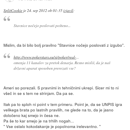
SplitCookie
je
24. sep 2012 ob 01:35
izjavil
:
Stavnice nočejo poslovati pošteno...
Mislim, da bi bilo bolj pravilno "Stavnice nočejo poslovati z izgubo".
http://www.pokerstars.eu/si/poker/real-
...
omenja 11 kanalov za pretok denarja. Resno misliš, da je naš
državni aparat sposoben prerezati vse?
Ameri so porezali. S pravnimi in tehničnimi ukrepi. Sicer mi to ni
všeč in se s tem ne strinjam. Da pa se.
Itak pa to sploh ni point v tem primeru. Point je, da se UNPIS igra
velikega brata po lastnih pravilih, ne glede na to, da je jasno
določeno kaj smejo in česa ne.
Pa še to kar smejo je na trhlih nogah...
" Vse ostalo kokodakanje je popolnoma irelevantno. "