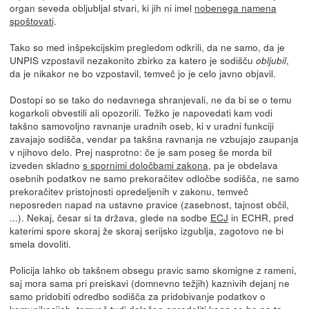
organ seveda obljubljal stvari, ki jih ni imel
nobenega namena
spoštovati
.
Tako so med inšpekcijskim pregledom odkrili, da ne samo, da je
UNPIS vzpostavil nezakonito zbirko za katero je sodišču
,
obljubil
da je nikakor ne bo vzpostavil, temveč jo je celo javno objavil.
Dostopi so se tako do nedavnega shranjevali, ne da bi se o temu
kogarkoli obvestili ali opozorili. Težko je napovedati kam vodi
takšno samovoljno ravnanje uradnih oseb, ki v uradni funkciji
zavajajo sodišča, vendar pa takšna ravnanja ne vzbujajo zaupanja
v njihovo delo. Prej nasprotno: če je sam poseg še morda bil
izveden skladno
s spornimi določbami zakona
, pa je obdelava
osebnih podatkov ne samo prekoračitev odločbe sodišča, ne samo
prekoračitev pristojnosti opredeljenih v zakonu, temveč
neposreden napad na ustavne pravice (zasebnost, tajnost občil,
...). Nekaj, česar si ta država, glede na sodbe
ECJ
in ECHR, pred
katerimi spore skoraj že skoraj serijsko izgublja, zagotovo ne bi
smela dovoliti.
Policija lahko ob takšnem obsegu pravic samo skomigne z rameni,
saj mora sama pri preiskavi (domnevno težjih) kaznivih dejanj ne
samo pridobiti odredbo sodišča za pridobivanje podatkov o
komunikacijah, temveč tudi določno opredeliti koga se bo na ta