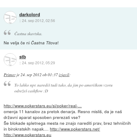
darkolord
::
24. sep 2012, 02:56
Častna skavtska.
Ne velja če ni
!
Častna Titova
stb
::
24. sep 2012, 05:29
Primoz
je
24. sep 2012 ob 01:37
izjavil
:
To lahko npr. narediš tudi tako, da jim po ameriškem vzoru
odrežeš cashflow :D
http://www.pokerstars.eu/si/poker/real-...
omenja 11 kanalov za pretok denarja. Resno misliš, da je naš
državni aparat sposoben prerezati vse?
Še blokade spletnega mesta ne znajo narediti prav, brez tehničnih
in birokratskih napak....
http://www.pokerstars.net/
http://www.pokerstars.eu