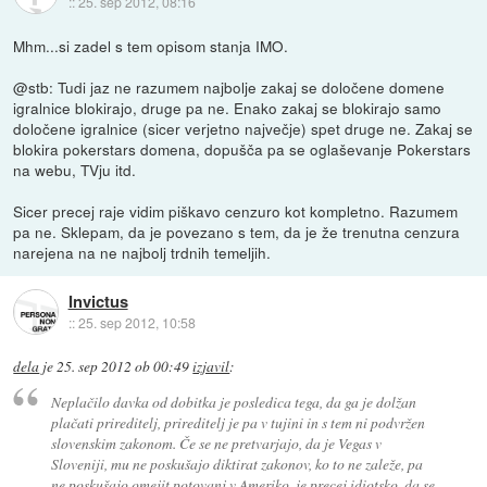
::
25. sep 2012, 08:16
Mhm...si zadel s tem opisom stanja IMO.
@stb: Tudi jaz ne razumem najbolje zakaj se določene domene
igralnice blokirajo, druge pa ne. Enako zakaj se blokirajo samo
določene igralnice (sicer verjetno največje) spet druge ne. Zakaj se
blokira pokerstars domena, dopušča pa se oglaševanje Pokerstars
na webu, TVju itd.
Sicer precej raje vidim piškavo cenzuro kot kompletno. Razumem
pa ne. Sklepam, da je povezano s tem, da je že trenutna cenzura
narejena na ne najbolj trdnih temeljih.
Invictus
::
25. sep 2012, 10:58
dela
je
25. sep 2012 ob 00:49
izjavil
:
Neplačilo davka od dobitka je posledica tega, da ga je dolžan
plačati prireditelj, prireditelj je pa v tujini in s tem ni podvržen
slovenskim zakonom. Če se ne pretvarjajo, da je Vegas v
Sloveniji, mu ne poskušajo diktirat zakonov, ko to ne zaleže, pa
ne poskušajo omejit potovanj v Ameriko, je precej idiotsko, da se