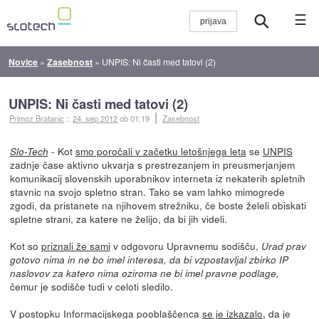
☰
Novice
»
Zasebnost
»
UNPIS: Ni časti med tatovi (2)
UNPIS: Ni časti med tatovi (2)
Primoz Bratanic
::
24. sep 2012
ob 01:19
Zasebnost
- Kot
smo poročali v začetku letošnjega leta
se
UNPIS
Slo-Tech
zadnje čase aktivno ukvarja s prestrezanjem in preusmerjanjem
komunikacij slovenskih uporabnikov interneta iz nekaterih spletnih
stavnic na svojo spletno stran. Tako se vam lahko mimogrede
zgodi, da pristanete na njihovem strežniku, če boste želeli obiskati
spletne strani, za katere ne želijo, da bi jih videli.
Kot so
priznali že sami
v odgovoru Upravnemu sodišču,
Urad prav
gotovo nima in ne bo imel interesa, da bi vzpostavljal zbirko IP
naslovov za katero nima oziroma ne bi imel pravne podlage,
čemur je sodišče tudi v celoti sledilo.
V postopku Informacijskega pooblaščenca
se je izkazalo
, da je