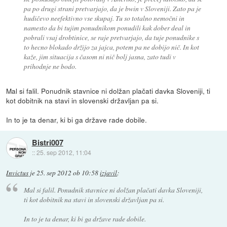
pa po drugi strani pretvarjajo, da je bwin v Sloveniji. Zato pa je
hudičevo neefektivno vse skupaj. Tu so totalno nemočni in
namesto da bi tujim ponudnikom ponudili kak dober deal in
pobrali vsaj drobtinice, se raje pretvarjajo, da tuje ponudnike s
to hecno blokado držijo za jajca, potem pa ne dobijo nič. In kot
kaže, jim situacija s časom ni nič bolj jasna, zato tudi v
prihodnje ne bodo.
Mal si falil. Ponudnik stavnice ni dolžan plačati davka Sloveniji, ti
kot dobitnik na stavi in slovenski državljan pa si.
In to je ta denar, ki bi ga države rade dobile.
Bistri007
::
25. sep 2012, 11:04
Invictus
je
25. sep 2012 ob 10:58
izjavil
:
Mal si falil. Ponudnik stavnice ni dolžan plačati davka Sloveniji,
ti kot dobitnik na stavi in slovenski državljan pa si.
In to je ta denar, ki bi ga države rade dobile.