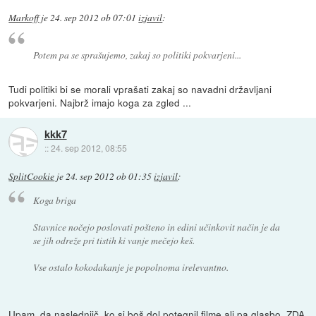
Markoff
je
24. sep 2012 ob 07:01
izjavil
:
Potem pa se sprašujemo, zakaj so politiki pokvarjeni...
Tudi politiki bi se morali vprašati zakaj so navadni državljani
pokvarjeni. Najbrž imajo koga za zgled ...
kkk7
::
24. sep 2012, 08:55
SplitCookie
je
24. sep 2012 ob 01:35
izjavil
:
Koga briga
Stavnice nočejo poslovati pošteno in edini učinkovit način je da
se jih odreže pri tistih ki vanje mečejo keš.
Vse ostalo kokodakanje je popolnoma irelevantno.
Upam, da naslednjič, ko si boš dol potegnil filme ali pa glasbo, ZDA