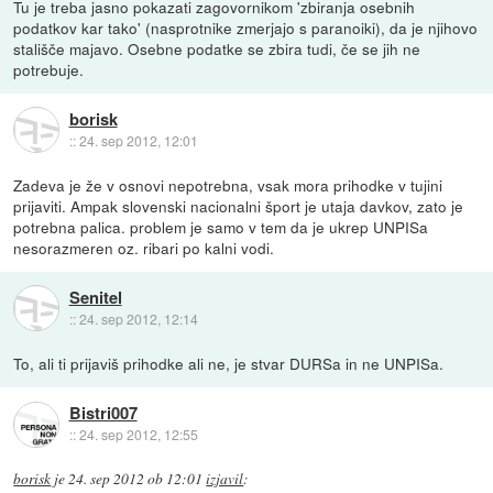
Tu je treba jasno pokazati zagovornikom 'zbiranja osebnih
podatkov kar tako' (nasprotnike zmerjajo s paranoiki), da je njihovo
stališče majavo. Osebne podatke se zbira tudi, če se jih ne
potrebuje.
borisk
::
24. sep 2012, 12:01
Zadeva je že v osnovi nepotrebna, vsak mora prihodke v tujini
prijaviti. Ampak slovenski nacionalni šport je utaja davkov, zato je
potrebna palica. problem je samo v tem da je ukrep UNPISa
nesorazmeren oz. ribari po kalni vodi.
Senitel
::
24. sep 2012, 12:14
To, ali ti prijaviš prihodke ali ne, je stvar DURSa in ne UNPISa.
Bistri007
::
24. sep 2012, 12:55
borisk
je
24. sep 2012 ob 12:01
izjavil
: