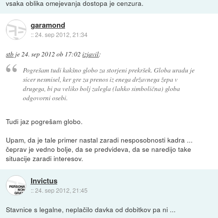
vsaka oblika omejevanja dostopa je cenzura.
garamond
::
24. sep 2012, 21:34
stb
je
24. sep 2012 ob 17:02
izjavil
:
Pogrešam tudi kakšno globo za storjeni prekršek. Globa uradu je
sicer nesmisel, ker gre za prenos iz enega državnega žepa v
drugega, bi pa veliko bolj zalegla (lahko simbolična) globa
odgovorni osebi.
Tudi jaz pogrešam globo.
Upam, da je tale primer nastal zaradi nesposobnosti kadra ...
čeprav je vedno bolje, da se predvideva, da se naredijo take
situacije zaradi interesov.
Invictus
::
24. sep 2012, 21:45
Stavnice s legalne, neplačilo davka od dobitkov pa ni ...