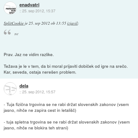
enadvatri
::
25. sep 2012, 15:37
SplitCookie
je
25. sep 2012 ob 13:55
izjavil
:
ne
Prav. Jaz ne vidim razlike.
Težava je le v tem, da bi moral prijaviti dobiček od igre na srečo.
Kar, seveda, ostaja nerešen problem.
dela
::
25. sep 2012, 15:57
- Tuja fizična trgovina se ne rabi držat slovenskih zakonov (vsem
jasno, nihče ne zapira cest in letališč)
- tuja spletna trgovina se ne rabi držat slovenskih zakonov (vsem
jasno, nihče ne blokira teh strani)