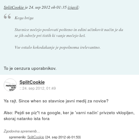
SplitCookie
je
24. sep 2012 ob 01:35
izjavil
:
Koga briga
Stavnice nočejo poslovati pošteno in edini učinkovit način je da
se jih odreže pri tistih ki vanje mečejo keš.
Vse ostalo kokodakanje je popolnoma irelevantno.
To je cenzura uporabnikov.
SplitCookie
::
24. sep 2012, 01:49
Ya rajt. Since when so stavnice javni medij za novice?
Also: Pejdi se piz*t na google, ker je 'varni način' privzeto vklopljen,
skoraj natanko ista fora
Zgodovina sprememb…
spremenilo:
SplitCookie
(
24. sep 2012 ob 01:53
)