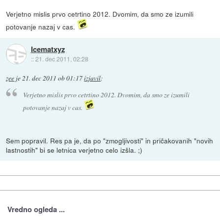
Verjetno mislis prvo cetrtino 2012. Dvomim, da smo ze izumili
potovanje nazaj v cas.
Icematxyz
::
21. dec 2011, 02:28
zee
je
21. dec 2011 ob 01:17
izjavil
:
Verjetno mislis prvo cetrtino 2012. Dvomim, da smo ze izumili
potovanje nazaj v cas.
Sem popravil. Res pa je, da po "zmogljivosti" in pričakovanih "novih
lastnostih" bi se letnica verjetno celo izšla. ;)
Vredno ogleda ...