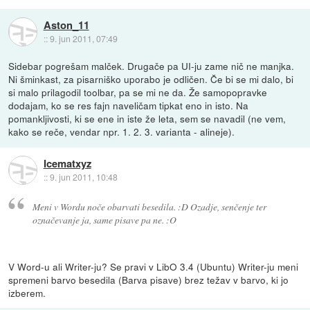
Aston_11
::
9. jun 2011, 07:49
Sidebar pogrešam malček. Drugače pa UI-ju zame nič ne manjka.
Ni šminkast, za pisarniško uporabo je odličen. Če bi se mi dalo, bi
si malo prilagodil toolbar, pa se mi ne da. Že samopopravke
dodajam, ko se res fajn naveličam tipkat eno in isto. Na
pomankljivosti, ki se ene in iste že leta, sem se navadil (ne vem,
kako se reče, vendar npr. 1. 2. 3. varianta - alineje).
Icematxyz
::
9. jun 2011, 10:48
Meni v Wordu noče obarvati besedila. :D Ozadje, senčenje ter
označevanje ja, same pisave pa ne. :O
V Word-u ali Writer-ju? Se pravi v LibO 3.4 (Ubuntu) Writer-ju meni
spremeni barvo besedila (Barva pisave) brez težav v barvo, ki jo
izberem.