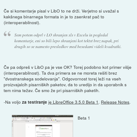
Če si komentarje pisal v LibO to ne drži. Verjetno si uvažal s
kakšnega binarnega formata in je to zaenkrat pač to
(interoperabilnost).
Sem potem odprl v LO shranjen xls v Excelu in pogledal
komentarje, eni so bili lepo shranjeni kot tektst brez napak, pri
drugih so se namesto presledkov med besedami videli kvadratki.
Če pa odpreš v LibO pa je vse OK? Torej podobno kot primer višje
(interoperabilnost). Ta dva primera se ne moreta rešiti brez
"dvostranskega sodelovanja". Odgovornost torej leži na vseh
proizvajalcih pisarniških paketov, da to uredijo in da uporabnik s
tem nima težav. Če smo že pri pisarniških paketih.
-Na voljo
je LibreOffice 3.5.0 Beta 1
.
Release Notes
.
za testiranje
Beta 1