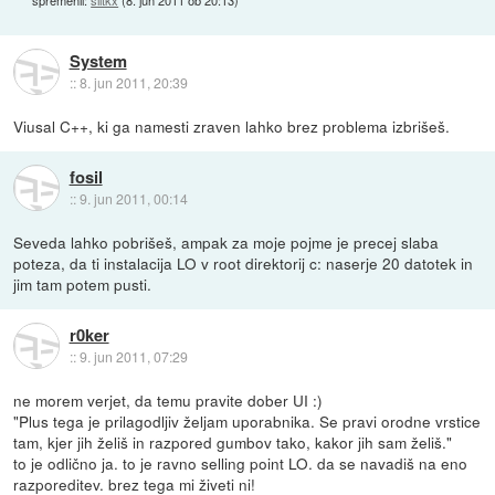
spremenil:
slitkx
(
8. jun 2011 ob 20:13
)
System
::
8. jun 2011, 20:39
Viusal C++, ki ga namesti zraven lahko brez problema izbrišeš.
fosil
::
9. jun 2011, 00:14
Seveda lahko pobrišeš, ampak za moje pojme je precej slaba
poteza, da ti instalacija LO v root direktorij c: naserje 20 datotek in
jim tam potem pusti.
r0ker
::
9. jun 2011, 07:29
ne morem verjet, da temu pravite dober UI :)
"Plus tega je prilagodljiv željam uporabnika. Se pravi orodne vrstice
tam, kjer jih želiš in razpored gumbov tako, kakor jih sam želiš."
to je odlično ja. to je ravno selling point LO. da se navadiš na eno
razporeditev. brez tega mi živeti ni!