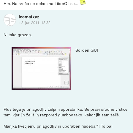
Hm. Na srečo ne delam na LibreOffice...
Icematxyz
::
8. jun 2011, 18:32
Ni tako grozen.
Soliden GUI
Plus tega je prilagodljiv željam uporabnika. Se pravi orodne vrstice
tam, kjer jih želiš in razpored gumbov tako, kakor jih sam želiš.
Manjka kvečjemu prilagodljiv in uporaben "sidebar"! To pa!