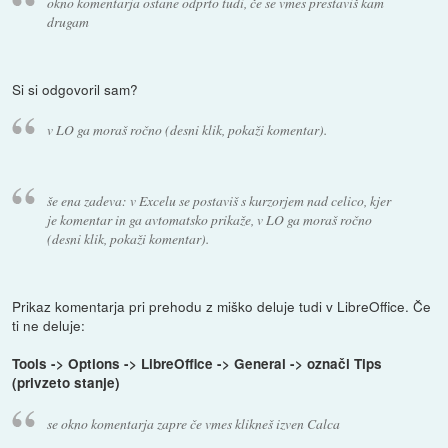
okno komentarja ostane odprto tudi, če se vmes prestaviš kam
drugam
Si si odgovoril sam?
v LO ga moraš ročno (desni klik, pokaži komentar).
še ena zadeva: v Excelu se postaviš s kurzorjem nad celico, kjer
je komentar in ga avtomatsko prikaže, v LO ga moraš ročno
(desni klik, pokaži komentar).
Prikaz komentarja pri prehodu z miško deluje tudi v LibreOffice. Če
ti ne deluje:
Tools -> Options -> LibreOffice -> General -> označi Tips
(privzeto stanje)
se okno komentarja zapre če vmes klikneš izven Calca