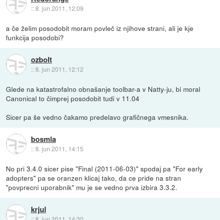
::
8. jun 2011, 12:09
a če želim posodobit moram povleč iz njihove strani, ali je kje
funkcija posodobi?
ozbolt
::
8. jun 2011, 12:12
Glede na katastrofalno obnašanje toolbar-a v Natty-ju, bi moral
Canonical to čimprej posodobit tudi v 11.04
Sicer pa še vedno čakamo predelavo grafičnega vmesnika.
bosmla
::
8. jun 2011, 14:15
No pri 3.4.0 sicer pise "Final (2011-06-03)" spodaj pa "For early
adopters" pa se oranzen klicaj tako, da ce pride na stran
"povprecni uporabnik" mu je se vedno prva izbira 3.3.2.
krjul
::
8. jun 2011, 14:30