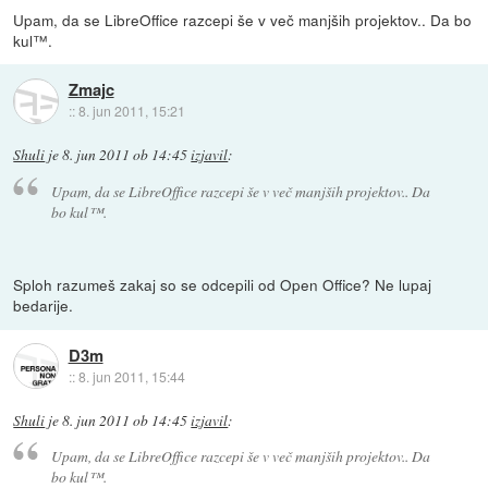
Upam, da se LibreOffice razcepi še v več manjših projektov.. Da bo
kul™.
Zmajc
::
8. jun 2011, 15:21
Shuli
je
8. jun 2011 ob 14:45
izjavil
:
Upam, da se LibreOffice razcepi še v več manjših projektov.. Da
bo kul™.
Sploh razumeš zakaj so se odcepili od Open Office? Ne lupaj
bedarije.
D3m
::
8. jun 2011, 15:44
Shuli
je
8. jun 2011 ob 14:45
izjavil
:
Upam, da se LibreOffice razcepi še v več manjših projektov.. Da
bo kul™.