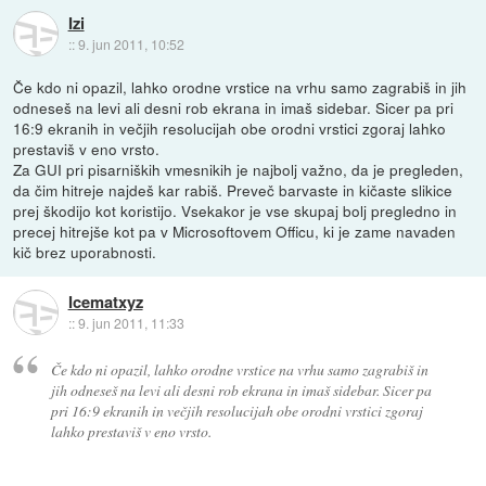
Izi
::
9. jun 2011, 10:52
Če kdo ni opazil, lahko orodne vrstice na vrhu samo zagrabiš in jih
odneseš na levi ali desni rob ekrana in imaš sidebar. Sicer pa pri
16:9 ekranih in večjih resolucijah obe orodni vrstici zgoraj lahko
prestaviš v eno vrsto.
Za GUI pri pisarniških vmesnikih je najbolj važno, da je pregleden,
da čim hitreje najdeš kar rabiš. Preveč barvaste in kičaste slikice
prej škodijo kot koristijo. Vsekakor je vse skupaj bolj pregledno in
precej hitrejše kot pa v Microsoftovem Officu, ki je zame navaden
kič brez uporabnosti.
Icematxyz
::
9. jun 2011, 11:33
Če kdo ni opazil, lahko orodne vrstice na vrhu samo zagrabiš in
jih odneseš na levi ali desni rob ekrana in imaš sidebar. Sicer pa
pri 16:9 ekranih in večjih resolucijah obe orodni vrstici zgoraj
lahko prestaviš v eno vrsto.