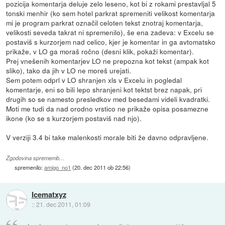
pozicija komentarja deluje zelo leseno, kot bi z rokami prestavljal 5
tonski menhir (ko sem hotel parkrat spremeniti velikost komentarja
mi je program parkrat označil celoten tekst znotraj komentarja,
velikosti seveda takrat ni spremenilo), še ena zadeva: v Excelu se
postaviš s kurzorjem nad celico, kjer je komentar in ga avtomatsko
prikaže, v LO ga moraš ročno (desni klik, pokaži komentar).
Prej vnešenih komentarjev LO ne prepozna kot tekst (ampak kot
sliko), tako da jih v LO ne moreš urejati.
Sem potem odprl v LO shranjen xls v Excelu in pogledal
komentarje, eni so bili lepo shranjeni kot tektst brez napak, pri
drugih so se namesto presledkov med besedami videli kvadratki.
Moti me tudi da nad orodno vrstico ne prikaže opisa posamezne
ikone (ko se s kurzorjem postaviš nad njo).
V verziji 3.4 bi take malenkosti morale biti že davno odpravljene.
Zgodovina sprememb…
spremenilo:
amigo_no1
(
20. dec 2011 ob 22:56
)
Icematxyz
::
21. dec 2011, 01:09