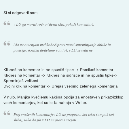
Si si odgovoril sam.
v LO ga moraš ročno (desni klik, pokaži komentar).
(da ne omenjam mehkobe&preciznosti spreminjanje oblike in
pozicije, skratka dodelano v nulo), v LO seveda ne
Klikneš na komentar in ne spustiš tipke -> Pomikaš komentar
Klikneš na komentar -> Klikneš na sidrišče in ne spustiš tipke->
Spreminjaš velikost
Dvojni klik na komentar -> Urejaš vsebino želenega komentarja
V nulo. Manjka kvečjemu kakšna opcija za enostaven prikaz/izklop
vseh komentarjev, kot se le-ta nahaja v Writer.
Prej vnešenih komentarjev LO ne prepozna kot tekst (ampak kot
sliko), tako da jih v LO ne moreš urejati.