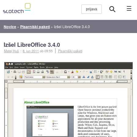
☰
Novice
»
Pisarniški paketi
»
Izšel LibreOffice 3.4.0
Izšel LibreOffice 3.4.0
Matej Huš
::
8. jun 2011
ob 09:55
Pisarniški paketi