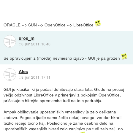
ORACLE --> SUN --> OpenOffice --> LibreOffice
uros_m
::
8. jun 2011, 16:40
Se opravičujem z (morda) nevmesno izjavo - GUI je pa grozen
Ales
::
8. jun 2011, 17:11
GUI je klasika, ki jo počasi dohitevajo stara leta. Glede na precej
večjo odzivnost LibreOffice v primerjavi z pokojnim OpenOffice,
pričakujem hitrejše spremembe tudi na tem področju.
Ampak oblikovanje uporabniških vmesnikov je zelo delikatna
zadeva. Pogosto ljudje samo želijo nekaj novega, vendar hkrati
težko rečejo točno kaj. Posledično je zame osebno delo na
uporabniških vmesnikih hkrati zelo zanimivo pa tudi zelo zaj...no...