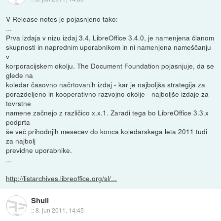
V Release notes je pojasnjeno tako:
...
Prva izdaja v nizu izdaj 3.4, LibreOffice 3.4.0, je namenjena članom
skupnosti in naprednim uporabnikom in ni namenjena nameščanju
v
korporacijskem okolju. The Document Foundation pojasnjuje, da se
glede na
koledar časovno načrtovanih izdaj - kar je najboljša strategija za
porazdeljeno in kooperativno razvojno okolje - najboljše izdaje za
tovrstne
namene začnejo z različico x.x.1. Zaradi tega bo LibreOffice 3.3.x
podprta
še več prihodnjih mesecev do konca koledarskega leta 2011 tudi
za najbolj
previdne uporabnike.
...
http://listarchives.libreoffice.org/sl/...
Shuli
::
8. jun 2011, 14:45