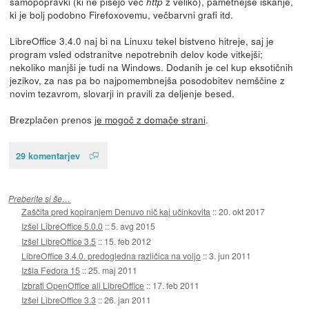
samopopravki (ki ne pišejo več
z veliko), pametnejše iskanje,
http
ki je bolj podobno Firefoxovemu, večbarvni grafi itd.
LibreOffice 3.4.0 naj bi na Linuxu tekel bistveno hitreje, saj je
program vsled odstranitve nepotrebnih delov kode vitkejši;
nekoliko manjši je tudi na Windows. Dodanih je cel kup eksotičnih
jezikov, za nas pa bo najpomembnejša posodobitev nemščine z
novim tezavrom, slovarji in pravili za deljenje besed.
Brezplačen prenos
je mogoč z domače strani
.
29 komentarjev
Preberite si še…
Zaščita pred kopiranjem Denuvo nič kaj učinkovita
::
20. okt 2017
Izšel LibreOffice 5.0.0
::
5. avg 2015
Izšel LibreOffice 3.5
::
15. feb 2012
LibreOffice 3.4.0. predogledna različica na voljo
::
3. jun 2011
Izšla Fedora 15
::
25. maj 2011
Izbrati OpenOffice ali LibreOffice
::
17. feb 2011
Izšel LibreOffice 3.3
::
26. jan 2011