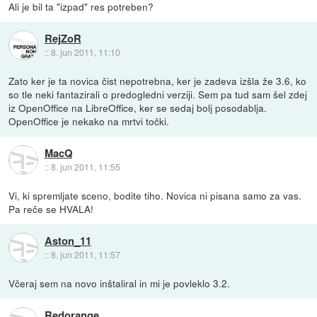
Ali je bil ta "izpad" res potreben?
RejZoR
::
8. jun 2011, 11:10
Zato ker je ta novica čist nepotrebna, ker je zadeva izšla že 3.6, ko
so tle neki fantazirali o predogledni verziji. Sem pa tud sam šel zdej
iz OpenOffice na LibreOffice, ker se sedaj bolj posodablja.
OpenOffice je nekako na mrtvi točki.
MacQ
::
8. jun 2011, 11:55
Vi, ki spremljate sceno, bodite tiho. Novica ni pisana samo za vas.
Pa reče se HVALA!
Aston_11
::
8. jun 2011, 11:57
Včeraj sem na novo inštaliral in mi je povleklo 3.2.
Redorange