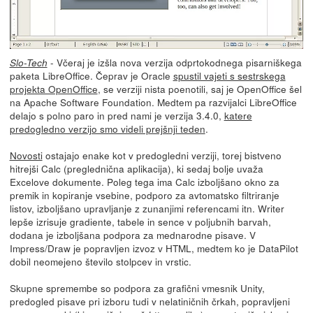
- Včeraj je izšla nova verzija odprtokodnega pisarniškega
Slo-Tech
paketa LibreOffice. Čeprav je Oracle
spustil vajeti s sestrskega
projekta OpenOffice
, se verziji nista poenotili, saj je OpenOffice šel
na Apache Software Foundation. Medtem pa razvijalci LibreOffice
delajo s polno paro in pred nami je verzija 3.4.0,
katere
predogledno verzijo smo videli prejšnji teden
.
Novosti
ostajajo enake kot v predogledni verziji, torej bistveno
hitrejši Calc (preglednična aplikacija), ki sedaj bolje uvaža
Excelove dokumente. Poleg tega ima Calc izboljšano okno za
premik in kopiranje vsebine, podporo za avtomatsko filtriranje
listov, izboljšano upravljanje z zunanjimi referencami itn. Writer
lepše izrisuje gradiente, tabele in sence v poljubnih barvah,
dodana je izboljšana podpora za mednarodne pisave. V
Impress/Draw je popravljen izvoz v HTML, medtem ko je DataPilot
dobil neomejeno število stolpcev in vrstic.
Skupne spremembe so podpora za grafični vmesnik Unity,
predogled pisave pri izboru tudi v nelatiničnih črkah, popravljeni