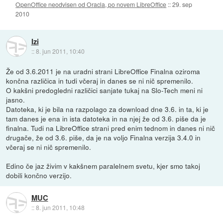
OpenOffice neodvisen od Oracla, po novem LibreOffice
::
29. sep
2010
Izi
::
8. jun 2011, 10:40
Že od 3.6.2011 je na uradni strani LibreOffice Finalna oziroma
končna različica in tudi včeraj in danes se ni nič spremenilo.
O kakšni predogledni različici sanjate tukaj na Slo-Tech meni ni
jasno.
Datoteka, ki je bila na razpolago za download dne 3.6. in ta, ki je
tam danes je ena in ista datoteka in na njej že od 3.6. piše da je
finalna. Tudi na LibreOffice strani pred enim tednom in danes ni nič
drugače, že od 3.6. piše, da je na voljo Finalna verzija 3.4.0 in
včeraj se ni nič spremenilo.
Edino če jaz živim v kakšnem paralelnem svetu, kjer smo takoj
dobili končno verzijo.
MUC
::
8. jun 2011, 10:48