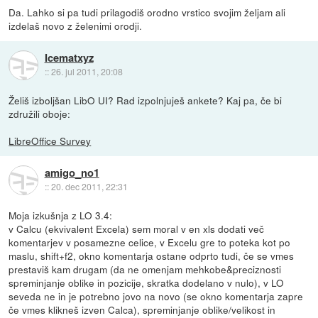
Da. Lahko si pa tudi prilagodiš orodno vrstico svojim željam ali
izdelaš novo z želenimi orodji.
Icematxyz
::
26. jul 2011, 20:08
Želiš izboljšan LibO UI? Rad izpolnjuješ ankete? Kaj pa, če bi
združili oboje:
LibreOffice Survey
amigo_no1
::
20. dec 2011, 22:31
Moja izkušnja z LO 3.4:
v Calcu (ekvivalent Excela) sem moral v en xls dodati več
komentarjev v posamezne celice, v Excelu gre to poteka kot po
maslu, shift+f2, okno komentarja ostane odprto tudi, če se vmes
prestaviš kam drugam (da ne omenjam mehkobe&preciznosti
spreminjanje oblike in pozicije, skratka dodelano v nulo), v LO
seveda ne in je potrebno jovo na novo (se okno komentarja zapre
če vmes klikneš izven Calca), spreminjanje oblike/velikost in