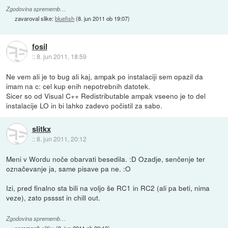
Zgodovina sprememb…
zavaroval slike:
bluefish
(
8. jun 2011 ob 19:07
)
fosil
::
8. jun 2011, 18:59
Ne vem ali je to bug ali kaj, ampak po instalaciji sem opazil da
imam na c: cel kup enih nepotrebnih datotek.
Sicer so od Visual C++ Redistributable ampak vseeno je to del
instalacije LO in bi lahko zadevo počistil za sabo.
slitkx
::
8. jun 2011, 20:12
Meni v Wordu noče obarvati besedila. :D Ozadje, senčenje ter
označevanje ja, same pisave pa ne. :O
Izi, pred finalno sta bili na voljo še RC1 in RC2 (ali pa beti, nima
veze), zato psssst in chill out.
Zgodovina sprememb…