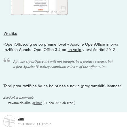
Vir slike
-OpenOffice.org se bo preimenoval v Apache OpenOffice in prva
različica Apache OpenOffice 3.4 bo
na voljo
v prvi četrtini 2012.
Apache OpenOffice 3.4 will not though, be a feature release, but
a first Apache IP policy compliant release of the office suite.
Torej prva različica še ne bo prinesla novih (programskih) lastnosti.
Zgodovina sprememb…
zavarovalo slike:
gzibret
(
21. dec 2011 ob 12:29
)
zee
::
21. dec 2011, 01:17