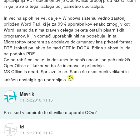
upravljanja PDF dokumentov je OpenOffice precej pred MS Officom
in ga je že iz tega razloga bolj pametno uporabljati.
In večina sploh ne ve, da je v Windows sistemu vedno zastonj
priložen Word Pad, ki je za 99% uporabnikov enako zmogljiv kot
Word, samo da nima zraven celega peketa ostalih pisarniških
programov, ki jih domači uporabnik niti ne potrebuje. In ta
Microsoftov program za obdelavo dokumentov ima privzeti format
RTF. Izbiraš pa lahko še med ODT in DOCX. Edina slabost je, da
ne podpira PDF.
Če pa rabiš cel paket in dokumente nosiš naokoli pa pač naložiš
OpenOffice ali kakor se bo že imenoval v prihodnje.
MS Office is dead. Sprijaznite se. Samo še okosteneli velikani in
kakšen nostalgik ga uporabljajo
Mavrik
::
1. okt 2010, 11:16
Pa s kod vi pobirate te številke o uporabi OOo?
Izi
::
1. okt 2010, 11:17