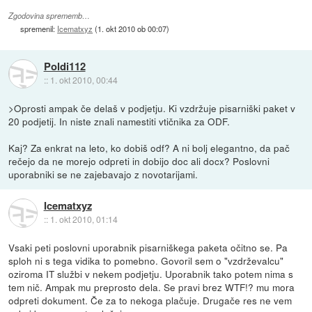
Zgodovina sprememb…
spremenil:
Icematxyz
(
1. okt 2010 ob 00:07
)
Poldi112
::
1. okt 2010, 00:44
>Oprosti ampak če delaš v podjetju. Ki vzdržuje pisarniški paket v
20 podjetij. In niste znali namestiti vtičnika za ODF.
Kaj? Za enkrat na leto, ko dobiš odf? A ni bolj elegantno, da pač
rečejo da ne morejo odpreti in dobijo doc ali docx? Poslovni
uporabniki se ne zajebavajo z novotarijami.
Icematxyz
::
1. okt 2010, 01:14
Vsaki peti poslovni uporabnik pisarniškega paketa očitno se. Pa
sploh ni s tega vidika to pomebno. Govoril sem o "vzdrževalcu"
oziroma IT službi v nekem podjetju. Uporabnik tako potem nima s
tem nič. Ampak mu preprosto dela. Se pravi brez WTF!? mu mora
odpreti dokument. Če za to nekoga plačuje. Drugače res ne vem