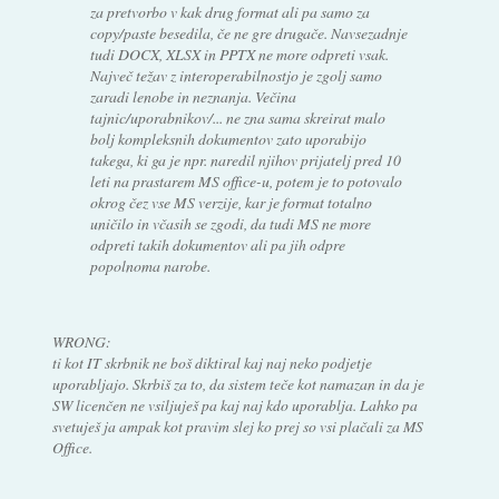
za pretvorbo v kak drug format ali pa samo za
copy/paste besedila, če ne gre drugače. Navsezadnje
tudi DOCX, XLSX in PPTX ne more odpreti vsak.
Največ težav z interoperabilnostjo je zgolj samo
zaradi lenobe in neznanja. Večina
tajnic/uporabnikov/... ne zna sama skreirat malo
bolj kompleksnih dokumentov zato uporabijo
takega, ki ga je npr. naredil njihov prijatelj pred 10
leti na prastarem MS office-u, potem je to potovalo
okrog čez vse MS verzije, kar je format totalno
uničilo in včasih se zgodi, da tudi MS ne more
odpreti takih dokumentov ali pa jih odpre
popolnoma narobe.
WRONG:
ti kot IT skrbnik ne boš diktiral kaj naj neko podjetje
uporabljajo. Skrbiš za to, da sistem teče kot namazan in da je
SW licenčen ne vsiljuješ pa kaj naj kdo uporablja. Lahko pa
svetuješ ja ampak kot pravim slej ko prej so vsi plačali za MS
Office.