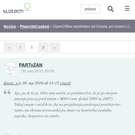
☰
Novice
»
Pisarniški paketi
»
OpenOffice neodvisen od Oracla, po novem LibreOffice
2
«
1
3
»
PARTyZAN
::
30. sep 2010, 20:06
driver_x
je
30. sep 2010 ob 13:12
izjavil
:
Aja, pa še to je, OOo ima način za predstavitve, ki je po mojem
mnenju precej pred tistim v MSO (sem gledal 2003 in 2007).
Tukaj imam v mislih to, da na projektorju predvajaš predstavitev
samo, na ekranu prenosnika pa imaš vse kontrolne podatke,
zapiske, štoparico in ostalo.