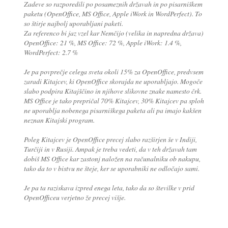
Zadeve so razporedili po posameznih državah in po pisarniškem
paketu (OpenOffice, MS Office, Apple iWork in WordPerfect). To
so štirje najbolj uporabljani paketi.
Za referenco bi jaz vzel kar Nemčijo (velika in napredna država)
OpenOffice: 21 %, MS Office: 72 %, Apple iWork: 1.4 %,
WordPerfect: 2.7 %
Je pa povprečje celega sveta okoli 15% za OpenOffice, predvsem
zaradi Kitajcev, ki OpenOffice skorajda ne uporabljajo. Mogoče
slabo podpira Kitajščino in njihove slikovne znake namesto črk.
MS Office je tako prepričal 70% Kitajcev, 30% Kitajcev pa sploh
ne uporablja nobenega pisarniškega paketa ali pa imajo kakšen
neznan Kitajski program.
Poleg Kitajcev je OpenOffice precej slabo razširjen še v Indiji,
Turčiji in v Rusiji. Ampak je treba vedeti, da v teh državah tam
dobiš MS Office kar zastonj naložen na računalniku ob nakupu,
tako da to v bistvu ne šteje, ker se uporabniki ne odločajo sami.
Je pa ta raziskava izpred enega leta, tako da so številke v prid
OpenOfficeu verjetno že precej višje.