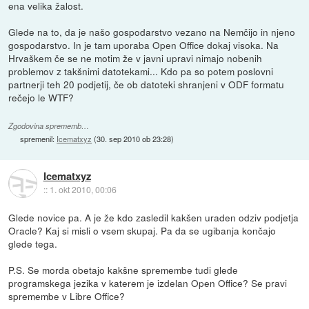
ena velika žalost.
Glede na to, da je našo gospodarstvo vezano na Nemčijo in njeno
gospodarstvo. In je tam uporaba Open Office dokaj visoka. Na
Hrvaškem če se ne motim že v javni upravi nimajo nobenih
problemov z takšnimi datotekami... Kdo pa so potem poslovni
partnerji teh 20 podjetij, če ob datoteki shranjeni v ODF formatu
rečejo le WTF?
Zgodovina sprememb…
spremenil:
Icematxyz
(
30. sep 2010 ob 23:28
)
Icematxyz
::
1. okt 2010, 00:06
Glede novice pa. A je že kdo zasledil kakšen uraden odziv podjetja
Oracle? Kaj si misli o vsem skupaj. Pa da se ugibanja končajo
glede tega.
P.S. Se morda obetajo kakšne spremembe tudi glede
programskega jezika v katerem je izdelan Open Office? Se pravi
spremembe v Libre Office?