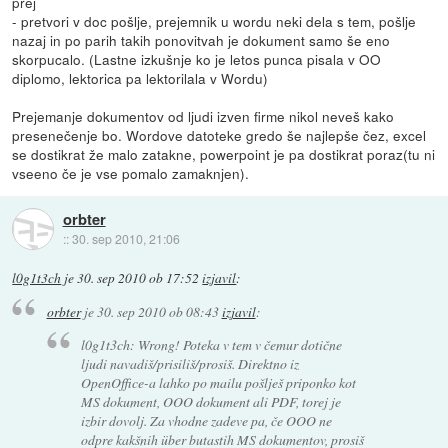
prej
- pretvori v doc pošlje, prejemnik u wordu neki dela s tem, pošlje
nazaj in po parih takih ponovitvah je dokument samo še eno
skorpucalo. (Lastne izkušnje ko je letos punca pisala v OO
diplomo, lektorica pa lektorilala v Wordu)
Prejemanje dokumentov od ljudi izven firme nikol neveš kako
presenečenje bo. Wordove datoteke gredo še najlepše čez, excel
se dostikrat že malo zatakne, powerpoint je pa dostikrat poraz(tu ni
vseeno če je vse pomalo zamaknjen).
orbter
::
30. sep 2010, 21:06
l0g1t3ch
je
30. sep 2010 ob 17:52
izjavil
:
orbter
je
30. sep 2010 ob 08:43
izjavil
:
l0g1t3ch: Wrong! Poteka v tem v čemur dotične
ljudi navadiš/prisiliš/prosiš. Direktno iz
OpenOffice-a lahko po mailu pošlješ priponko kot
MS dokument, OOO dokument ali PDF, torej je
izbir dovolj. Za vhodne zadeve pa, če OOO ne
odpre kakšnih über butastih MS dokumentov, prosiš