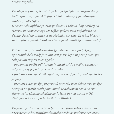
pa kar zagrabi.
Problem se pojavi, ker obstaja kar nekja izdelkov raznih slo in
tudi tujih programerskih firm, ki kot predpogoj za delovanje
zahtevajo MS Office.
Hočeš v neki aplikaciji izvoz podatkov v tabelo, hop cezilezj na
sistemu ni nameščenega Ms Office paketa zato ta funkcija ne
deluje. Prosimo obrnite se na skrbnika sistema. In takih biserov
se niti nisem zavedal, dokler nisem začel delati kjer delam sedaj.
Potem izmenjava dokumentov (predvsem izven podjetja),
uporabnik dela v odf formatu, kar je vse lepo in prav potem pa
želi poslati naprej in se zgodi:
- po pomoti pošlje odf format in nazaj pride v večini primerov
odgovor, wtf je pa to za ena datoteka
- pretvori v doc in včasih ugotovi, da nekaj ne stoji več enako kot
je prej
- pretvori v doc pošlje, prejemnik u wordu neki dela s tem, pošlje
nazaj in po parih takih ponovitvah je dokument samo še eno
skorpucalo. (Lastne izkušnje ko je letos punca pisala v OO
diplomo, lektorica pa lektorilala v Wordu)
Prejemanje dokumentov od ljudi izven firme nikol neveš kako
presenečenje bo. Wordove datoteke gredo še najlepše čez, excel