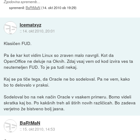
Zgodovina sprememb…
spremenil:
BaRtMaN
(
14. okt 2010 ob 19:29
)
Icematxyz
::
14. okt 2010, 20:01
Klasičen FUD.
Pa še kar kot vidim Linux so zraven malo navrgli. Kot da
OpenOffice ne deluje na Oknih. Zdaj vsaj vem od kod izvira ves ta
neutemeljen FUD. To je pa tudi nekaj.
Kaj se pa tiče tega, da Oracle ne bo sodeloval. Pa ne vem, kako
bo to delovalo v praksi.
Sodeloval bo na nek način Oracle v vsakem primeru. Bomo videli
skratka kaj bo. Po kakšnih treh ali štirih novih različicah. Bo zadeva
verjetno že bistveno bolj jasna.
BaRtMaN
::
15. okt 2010, 14:53