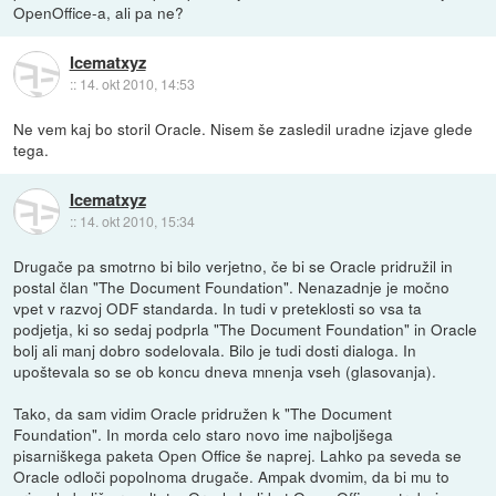
OpenOffice-a, ali pa ne?
Icematxyz
::
14. okt 2010, 14:53
Ne vem kaj bo storil Oracle. Nisem še zasledil uradne izjave glede
tega.
Icematxyz
::
14. okt 2010, 15:34
Drugače pa smotrno bi bilo verjetno, če bi se Oracle pridružil in
postal član "The Document Foundation". Nenazadnje je močno
vpet v razvoj ODF standarda. In tudi v preteklosti so vsa ta
podjetja, ki so sedaj podprla "The Document Foundation" in Oracle
bolj ali manj dobro sodelovala. Bilo je tudi dosti dialoga. In
upoštevala so se ob koncu dneva mnenja vseh (glasovanja).
Tako, da sam vidim Oracle pridružen k "The Document
Foundation". In morda celo staro novo ime najboljšega
pisarniškega paketa Open Office še naprej. Lahko pa seveda se
Oracle odloči popolnoma drugače. Ampak dvomim, da bi mu to