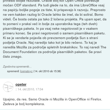
prineslo boljše rezultate. Oracle bolj kot Open Office potrebuje
močan ODF standard. Pa tudi glede na to, da ima LibreOffice vsaj
na papirju boljše pogoje za tiste, ki prispevajo k razvoju. Preprosto
ne vem kakšen razlog bi Oracle lahko še imel, da bi soliral. Bomo
videli. Če bosta ostala pa tako 2 ločena projekta. Pa upam spet, da
to pomeni v praksi več in bolje za uporabnika tega (teh dveh)
pisarniškega paketa. In pa vsaj neke negotovosti je v vsakem
primeru konec. Se pravi negotovosti o samem pisarniškem paketu.
Ki se je vendarle pojavila ob prevzemom podjetja Sun s strani
podjetja Oracle. Naj naredijo tako kot je bilo rečeno. To kaj je
naredila Mozilla za področje spletnih brskalnikov. To naj naredi The
Document Foundation za področje pisarniških paketov. Se pravi
čisto zmago.
Zgodovina sprememb…
spremenil:
Icematxyz
(
14. okt 2010 ob 15:38
)
opeter
::
14. okt 2010, 17:04
Upajmo, da res. Samo Oracle ni Mozilla in OpenOffice ni Firefox.
Zadeva je bolj kompleksna.