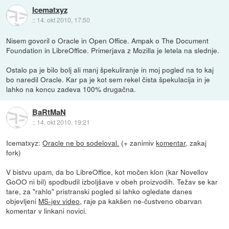
Icematxyz
::
14. okt 2010, 17:50
Nisem govoril o Oracle in Open Office. Ampak o The Document
Foundation in LibreOffice. Primerjava z Mozilla je letela na slednje.
Ostalo pa je bilo bolj ali manj špekuliranje in moj pogled na to kaj
bo naredil Oracle. Kar pa je kot sem rekel čista špekulacija in je
lahko na koncu zadeva 100% drugačna.
BaRtMaN
::
14. okt 2010, 19:21
Icematxyz:
Oracle ne bo sodeloval.
(+ zanimiv
komentar
, zakaj
fork)
V bistvu upam, da bo LibreOffice, kot močen klon (kar Novellov
GoOO ni bil) spodbudil izboljšave v obeh proizvodih. Težav se kar
tare, za "rahlo" pristranski pogled si lahko ogledate danes
objevljeni
MS-jev video
, raje pa kakšen ne-čustveno obarvan
komentar v linkani novici.