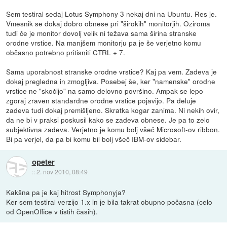
Sem testiral sedaj Lotus Symphony 3 nekaj dni na Ubuntu. Res je.
Vmesnik se dokaj dobro obnese pri "širokih" monitorjih. Oziroma
tudi če je monitor dovolj velik ni težava sama širina stranske
orodne vrstice. Na manjšem monitorju pa je še verjetno komu
občasno potrebno pritisniti CTRL + 7.
Sama uporabnost stranske orodne vrstice? Kaj pa vem. Zadeva je
dokaj pregledna in zmogljiva. Posebej še, ker "namenske" orodne
vrstice ne "skočijo" na samo delovno površino. Ampak se lepo
zgoraj zraven standardne orodne vrstice pojavijo. Pa deluje
zadeva tudi dokaj premišljeno. Skratka kogar zanima. Ni nekih ovir,
da ne bi v praksi poskusil kako se zadeva obnese. Je pa to zelo
subjektivna zadeva. Verjetno je komu bolj všeč Microsoft-ov ribbon.
Bi pa verjel, da pa bi komu bil bolj všeč IBM-ov sidebar.
opeter
::
2. nov 2010, 08:49
Kakšna pa je kaj hitrost Symphonyja?
Ker sem testiral verzijo 1.x in je bila takrat obupno počasna (celo
od OpenOffice v tistih časih).