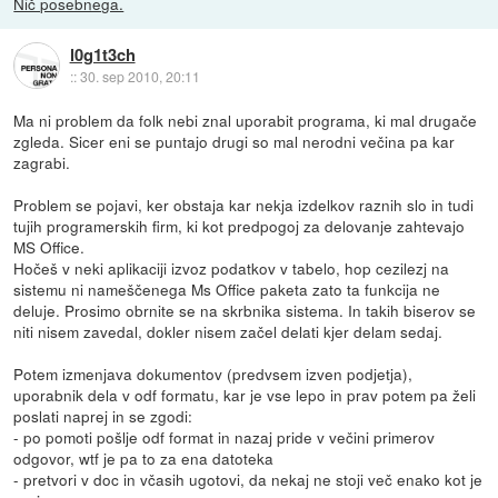
Nič posebnega.
l0g1t3ch
::
30. sep 2010, 20:11
Ma ni problem da folk nebi znal uporabit programa, ki mal drugače
zgleda. Sicer eni se puntajo drugi so mal nerodni večina pa kar
zagrabi.
Problem se pojavi, ker obstaja kar nekja izdelkov raznih slo in tudi
tujih programerskih firm, ki kot predpogoj za delovanje zahtevajo
MS Office.
Hočeš v neki aplikaciji izvoz podatkov v tabelo, hop cezilezj na
sistemu ni nameščenega Ms Office paketa zato ta funkcija ne
deluje. Prosimo obrnite se na skrbnika sistema. In takih biserov se
niti nisem zavedal, dokler nisem začel delati kjer delam sedaj.
Potem izmenjava dokumentov (predvsem izven podjetja),
uporabnik dela v odf formatu, kar je vse lepo in prav potem pa želi
poslati naprej in se zgodi:
- po pomoti pošlje odf format in nazaj pride v večini primerov
odgovor, wtf je pa to za ena datoteka
- pretvori v doc in včasih ugotovi, da nekaj ne stoji več enako kot je