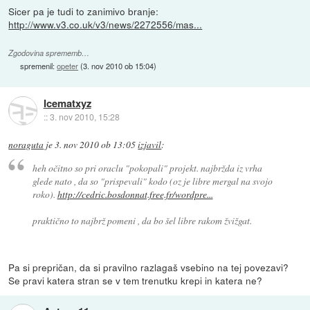
Sicer pa je tudi to zanimivo branje:
http://www.v3.co.uk/v3/news/2272556/mas...
Zgodovina sprememb…
spremenil:
opeter
(
3. nov 2010 ob 15:04
)
Icematxyz
::
3. nov 2010, 15:28
noraguta
je
3. nov 2010 ob 13:05
izjavil
:
heh očitno so pri oraclu "pokopali" projekt. najbržda iz vrha
glede nato , da so "prispevali" kodo (oz je libre mergal na svojo
roko).
http://cedric.bosdonnat.free.fr/wordpre...
praktično to najbrž pomeni , da bo šel libre rakom žvižgat.
Pa si prepričan, da si pravilno razlagaš vsebino na tej povezavi?
Se pravi katera stran se v tem trenutku krepi in katera ne?