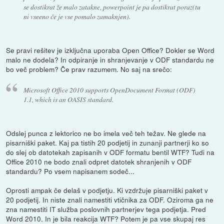
se dostikrat že malo zatakne, powerpoint je pa dostikrat poraz(tu
ni vseeno če je vse pomalo zamaknjen).
Se pravi rešitev je izključna uporaba Open Office? Dokler se Word
malo ne dodela? In odpiranje in shranjevanje v ODF standardu ne
bo več problem? Če prav razumem. No saj na srečo:
Microsoft Office 2010 supports OpenDocument Format (ODF)
1.1, which is an OASIS standard.
Odslej punca z lektorico ne bo imela več teh težav. Ne glede na
pisarniški paket. Kaj pa tistih 20 podjetij in zunanji partnerji ko so
do slej ob datotekah zapisanih v ODF formatu bentil WTF? Tudi na
Office 2010 ne bodo znali odpret datotek shranjenih v ODF
standardu? Po vsem napisanem sodeč...
Oprosti ampak če delaš v podjetju. Ki vzdržuje pisarniški paket v
20 podjetij. In niste znali namestiti vtičnika za ODF. Oziroma ga ne
zna namestiti IT služba poslovnih partnerjev tega podjetja. Pred
Word 2010. In je bila reakcija WTF? Potem je pa vse skupaj res