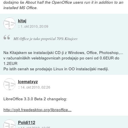
dodajmo še
About half the OpenOffice users run it in addition to an
installed MS Office.
kitaj
::
1. okt 2010, 20:09
MS Office je tako prepričal 70% Kitajcev
Na Kitajskem se instalacijski CD-ji z Windows, Office, Photoshop,...
v računalniških veleblagovnicah prodajajo po ceni od 0.6EUR do
1.2EUR
Po istih cenah se prodajajo Linux in OO instalacijski mediji.
Icematxyz
::
14. okt 2010, 02:26
LibreOffice 3.3.0 Beta 2 changelog:
http://cgit.freedesktop.org/libreoffice...
Poldi112
::
14. okt 2010, 10:25