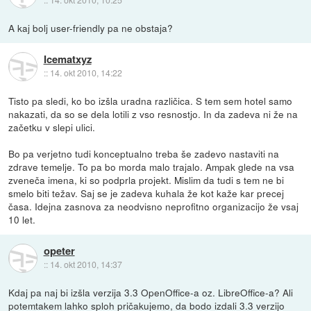
A kaj bolj user-friendly pa ne obstaja?
Icematxyz
::
14. okt 2010, 14:22
Tisto pa sledi, ko bo izšla uradna različica. S tem sem hotel samo
nakazati, da so se dela lotili z vso resnostjo. In da zadeva ni že na
začetku v slepi ulici.
Bo pa verjetno tudi konceptualno treba še zadevo nastaviti na
zdrave temelje. To pa bo morda malo trajalo. Ampak glede na vsa
zveneča imena, ki so podprla projekt. Mislim da tudi s tem ne bi
smelo biti težav. Saj se je zadeva kuhala že kot kaže kar precej
časa. Idejna zasnova za neodvisno neprofitno organizacijo že vsaj
10 let.
opeter
::
14. okt 2010, 14:37
Kdaj pa naj bi izšla verzija 3.3 OpenOffice-a oz. LibreOffice-a? Ali
potemtakem lahko sploh pričakujemo, da bodo izdali 3.3 verzijo