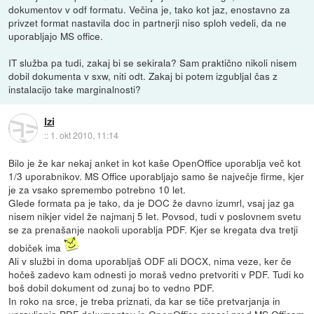
dokumentov v odf formatu. Večina je, tako kot jaz, enostavno za
privzet format nastavila doc in partnerji niso sploh vedeli, da ne
uporabljajo MS office.
IT služba pa tudi, zakaj bi se sekirala? Sam praktično nikoli nisem
dobil dokumenta v sxw, niti odt. Zakaj bi potem izgubljal čas z
instalacijo take marginalnosti?
Izi
::
1. okt 2010, 11:14
Bilo je že kar nekaj anket in kot kaše OpenOffice uporablja več kot
1/3 uporabnikov. MS Office uporabljajo samo še največje firme, kjer
je za vsako spremembo potrebno 10 let.
Glede formata pa je tako, da je DOC že davno izumrl, vsaj jaz ga
nisem nikjer videl že najmanj 5 let. Povsod, tudi v poslovnem svetu
se za prenašanje naokoli uporablja PDF. Kjer se kregata dva tretji
dobiček ima
Ali v službi in doma uporabljaš ODF ali DOCX, nima veze, ker če
hočeš zadevo kam odnesti jo moraš vedno pretvoriti v PDF. Tudi ko
boš dobil dokument od zunaj bo to vedno PDF.
In roko na srce, je treba priznati, da kar se tiče pretvarjanja in