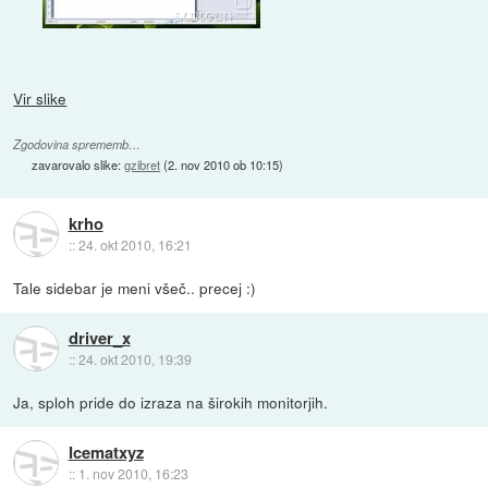
Vir slike
Zgodovina sprememb…
zavarovalo slike:
gzibret
(
2. nov 2010 ob 10:15
)
krho
::
24. okt 2010, 16:21
Tale sidebar je meni všeč.. precej :)
driver_x
::
24. okt 2010, 19:39
Ja, sploh pride do izraza na širokih monitorjih.
Icematxyz
::
1. nov 2010, 16:23