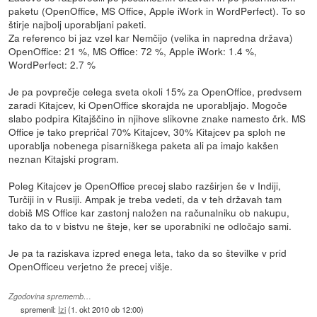
paketu (OpenOffice, MS Office, Apple iWork in WordPerfect). To so
štirje najbolj uporabljani paketi.
Za referenco bi jaz vzel kar Nemčijo (velika in napredna država)
OpenOffice: 21 %, MS Office: 72 %, Apple iWork: 1.4 %,
WordPerfect: 2.7 %
Je pa povprečje celega sveta okoli 15% za OpenOffice, predvsem
zaradi Kitajcev, ki OpenOffice skorajda ne uporabljajo. Mogoče
slabo podpira Kitajščino in njihove slikovne znake namesto črk. MS
Office je tako prepričal 70% Kitajcev, 30% Kitajcev pa sploh ne
uporablja nobenega pisarniškega paketa ali pa imajo kakšen
neznan Kitajski program.
Poleg Kitajcev je OpenOffice precej slabo razširjen še v Indiji,
Turčiji in v Rusiji. Ampak je treba vedeti, da v teh državah tam
dobiš MS Office kar zastonj naložen na računalniku ob nakupu,
tako da to v bistvu ne šteje, ker se uporabniki ne odločajo sami.
Je pa ta raziskava izpred enega leta, tako da so številke v prid
OpenOfficeu verjetno že precej višje.
Zgodovina sprememb…
spremenil:
Izi
(
1. okt 2010 ob 12:00
)