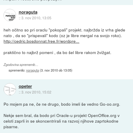
noraguta
::
3. nov 2010, 13:05
heh očitno so pri oraclu "pokopali" projekt. najbržda iz vrha glede
nato , da so "prispevali" kodo (oz je libre mergal na svojo roko).
http://cedric.bosdonnat.free.fr/wordpre...
praktično to najbrž pomeni , da bo šel libre rakom žvižgat.
Zgodovina sprememb…
spremenilo:
noraguta
(
3. nov 2010 ob 13:05
)
opeter
::
3. nov 2010, 15:02
Po mojem pa ne, če ne drugo, bodo imeli še vedno Go-oo.org.
Nekje sem bral, da bodo pri Oracle-u projekt OpenOffice.org v
celoti zaprli in se skoncentrirali na razvoj njihove zaprtokodne
pisarne.