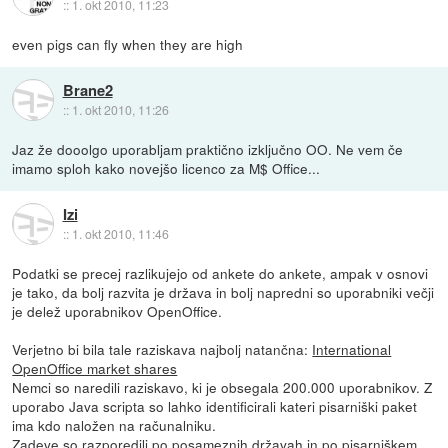
::
1. okt 2010, 11:23
even pigs can fly when they are high
Brane2
::
1. okt 2010, 11:26
Jaz že dooolgo uporabljam praktično izključno OO. Ne vem če
imamo sploh kako novejšo licenco za M$ Office...
Izi
::
1. okt 2010, 11:46
Podatki se precej razlikujejo od ankete do ankete, ampak v osnovi
je tako, da bolj razvita je država in bolj napredni so uporabniki večji
je delež uporabnikov OpenOffice.
Verjetno bi bila tale raziskava najbolj natančna:
International
OpenOffice market shares
Nemci so naredili raziskavo, ki je obsegala 200.000 uporabnikov. Z
uporabo Java scripta so lahko identificirali kateri pisarniški paket
ima kdo naložen na računalniku.
Zadeve so razporedili po posameznih državah in po pisarniškem