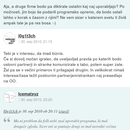
Aja, a druge firme bodo pa diktirale ostalim kaj naj uporabljajo? Po
možnosti, jim bojo še podarili programsko opremo, da bodo ostali
lahko v korak s časom z njimi? Ne vem sicer v katerem svetu ti živiš
ampak tale je pa res bosa :-)
l0g1t3ch
::
30. sep 2010, 21:15
Tebi je v interesu, da imaš biznis.
Če si dovolj močan igralec, da uveljavljaš pravila po katerih bodo
oslovni partnerji in stranke komunicirale s tabo, potem super zate.
Žal pa se v večini primerov ti prilagajaš drugim. In velikokrat nimaš
interesa/časa težit poslovnim partnerjem/strankam naj presedlajo
na OO.
Icematxyz
::
30. sep 2010, 23:20
l0g1t3ch
je
30. sep 2010 ob 20:11
izjavil
:
Ma ni problem da folk nebi znal uporabit programa, ki mal
drugače zgleda. Sicer eni se puntajo drugi so mal nerodni večina