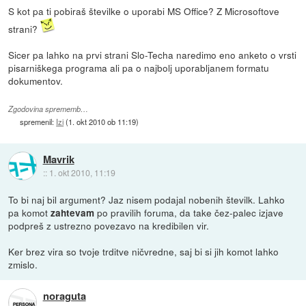
S kot pa ti pobiraš številke o uporabi MS Office? Z Microsoftove
strani?
Sicer pa lahko na prvi strani Slo-Techa naredimo eno anketo o vrsti
pisarniškega programa ali pa o najbolj uporabljanem formatu
dokumentov.
Zgodovina sprememb…
spremenil:
Izi
(
1. okt 2010 ob 11:19
)
Mavrik
::
1. okt 2010, 11:19
To bi naj bil argument? Jaz nisem podajal nobenih številk. Lahko
pa komot
po pravilih foruma, da take čez-palec izjave
zahtevam
podpreš z ustrezno povezavo na kredibilen vir.
Ker brez vira so tvoje trditve ničvredne, saj bi si jih komot lahko
zmislo.
noraguta