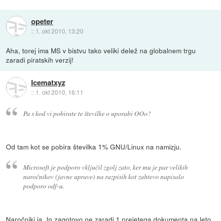
opeter
::
1. okt 2010, 13:20
Aha, torej ima MS v bistvu tako veliki delež na globalnem trgu
zaradi piratskih verzij!
Icematxyz
::
1. okt 2010, 16:11
Pa s kod vi pobirate te številke o uporabi OOo?
Od tam kot se pobira številka 1% GNU/Linux na namizju.
Microsoft je podporo vključil zgolj zato, ker mu je par velikih
naročnikov (javne uprave) na razpisih kot zahtevo napisalo
podporo odf-u.
Naročniki ja. In zagotovo ne zaradi 1 prejetega dokumenta na leto.