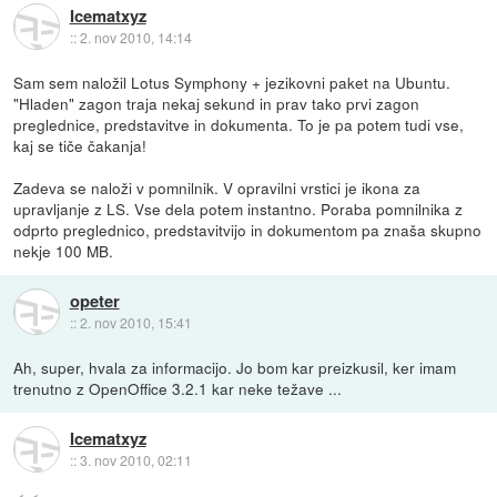
Icematxyz
::
2. nov 2010, 14:14
Sam sem naložil Lotus Symphony + jezikovni paket na Ubuntu.
"Hladen" zagon traja nekaj sekund in prav tako prvi zagon
preglednice, predstavitve in dokumenta. To je pa potem tudi vse,
kaj se tiče čakanja!
Zadeva se naloži v pomnilnik. V opravilni vrstici je ikona za
upravljanje z LS. Vse dela potem instantno. Poraba pomnilnika z
odprto preglednico, predstavitvijo in dokumentom pa znaša skupno
nekje 100 MB.
opeter
::
2. nov 2010, 15:41
Ah, super, hvala za informacijo. Jo bom kar preizkusil, ker imam
trenutno z OpenOffice 3.2.1 kar neke težave ...
Icematxyz
::
3. nov 2010, 02:11