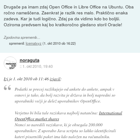
Drugače pa imam zdaj Open Office in Libre Office na Ubuntu. Oba
ročno nameščena. Zaenkrat je razlik res malo. Praktično enaka
zadeva. Kar je tudi logično. Zdaj pa da vidimo kdo bo boljši.
Oziroma predvsem kaj bo kratkoročno gledano storil Oracle!
Zgodovina sprememb…
spremenil:
Icematxyz
(
1. okt 2010 ob 16:22
)
noraguta
::
1. okt 2010, 19:40
Izi
je
1. okt 2010 ob 11:46
izjavil
:
Podatki se precej razlikujejo od ankete do ankete, ampak v
osnovi je tako, da bolj razvita je država in bolj napredni so
uporabniki večji je delež uporabnikov OpenOffice.
Verjetno bi bila tale raziskava najbolj natančna:
International
OpenOffice market shares
Nemci so naredili raziskavo, ki je obsegala 200.000
uporabnikov. Z uporabo Java scripta so lahko identificirali
kateri pisarniški paket ima kdo naložen na računalniku.