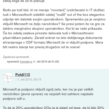
zakaj koga se za to plačuje.
Bodo pa tudi tisti, ki ne marajo "novotarij" (vzdrževalci in IT službe)
tudi v Microsoftovih izdelkih odslej "nudili" out of the box elegantno
odprtje teh datotek svojim uporabnikom. Spremembo pa je verjetno
vključil Microsoft na željo naročnikov? Se pravi potem že ne gre za
takšno marginalno skupino uporabnikov. Kot bi se rado prikazalo.
Če bo odslej zadeva privzeto delovala tudi v Microsoftovem
pisarniškem paketu. Zaradi enkrat na leto dobljenega dokumenta
shranjenega v ODF formatu Microsoft že ni vključil podpore. Mora
biti realno stanje kar precej drugačno od te ocene!
Zgodovina sprememb…
spremenil:
Icematxyz
(
1. okt 2010 ob 01:23
)
Poldi112
::
1. okt 2010, 09:19
Microsoft je podporo vključil zgolj zato, ker mu je par velikih
naročnikov (javne uprave) na razpisih kot zahtevo napisalo
podporo odf-u.
To da je 20% uporabnikov OOo-ja je daleč od tega, da bi bilo 20%