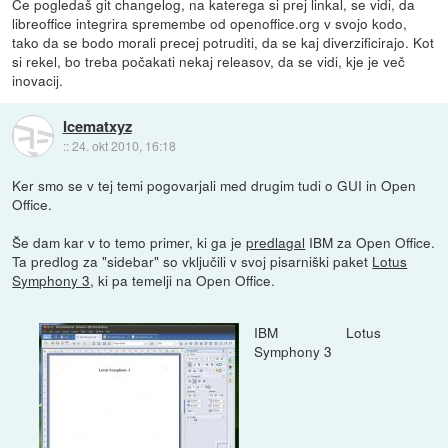
Če pogledaš git changelog, na katerega si prej linkal, se vidi, da
libreoffice integrira spremembe od openoffice.org v svojo kodo,
tako da se bodo morali precej potruditi, da se kaj diverzificirajo. Kot
si rekel, bo treba počakati nekaj releasov, da se vidi, kje je več
inovacij.
Icematxyz
::
24. okt 2010, 16:18
Ker smo se v tej temi pogovarjali med drugim tudi o GUI in Open
Office.
Še dam kar v to temo primer, ki ga je
predlagal
IBM za Open Office.
Ta predlog za "sidebar" so vključili v svoj pisarniški paket
Lotus
Symphony 3
, ki pa temelji na Open Office.
IBM Lotus
Symphony 3