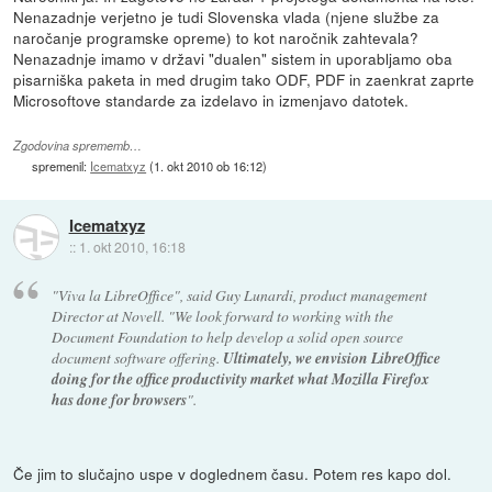
Nenazadnje verjetno je tudi Slovenska vlada (njene službe za
naročanje programske opreme) to kot naročnik zahtevala?
Nenazadnje imamo v državi "dualen" sistem in uporabljamo oba
pisarniška paketa in med drugim tako ODF, PDF in zaenkrat zaprte
Microsoftove standarde za izdelavo in izmenjavo datotek.
Zgodovina sprememb…
spremenil:
Icematxyz
(
1. okt 2010 ob 16:12
)
Icematxyz
::
1. okt 2010, 16:18
"Viva la LibreOffice", said Guy Lunardi, product management
Director at Novell. "We look forward to working with the
Document Foundation to help develop a solid open source
document software offering.
Ultimately, we envision LibreOffice
doing for the office productivity market what Mozilla Firefox
has done for browsers
".
Če jim to slučajno uspe v doglednem času. Potem res kapo dol.